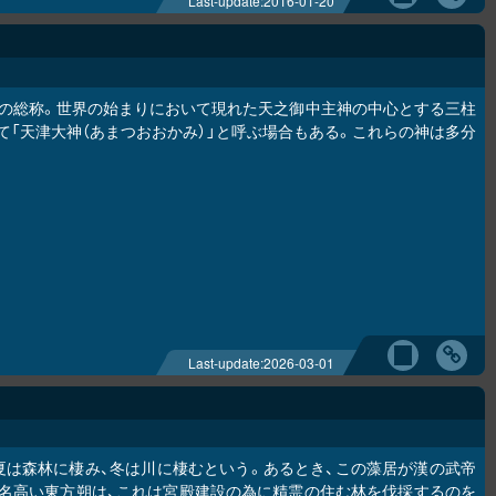
Last-update:
2016-01-20
の総称。世界の始まりにおいて現れた天之御中主神の中心とする三柱
て「天津大神（あまつおおかみ）」と呼ぶ場合もある。これらの神は多分
Last-update:
2026-03-01
夏は森林に棲み、冬は川に棲むという。あるとき、この藻居が漢の武帝
名高い東方朔は、これは宮殿建設の為に精霊の住む林を伐採するのを