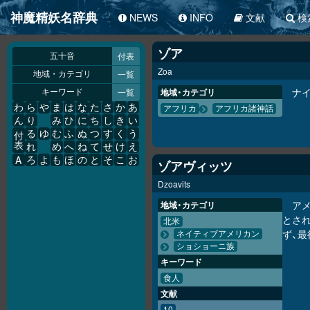
神魔精妖名辞典
NEWS
INFO
文献
検
ゾア
付表
五十音
Zoa
一覧
地域・カテゴリ
ナ
一覧
地域・カテゴリ
キーワード
わ
ら
や
ま
は
な
た
さ
か
あ
アフリカ
アフリカ諸神話
ん
り
み
ひ
に
ち
し
き
い
る
ゆ
む
ふ
ぬ
つ
す
く
う
付
表
れ
め
へ
ね
て
せ
け
え
A
ろ
よ
も
ほ
の
と
そ
こ
お
ゾアヴィッツ
Dzoavits
ア
地域・カテゴリ
とさ
北米
ず、
ネイティブアメリカン
ショショーニ族
キーワード
食人
文献
10