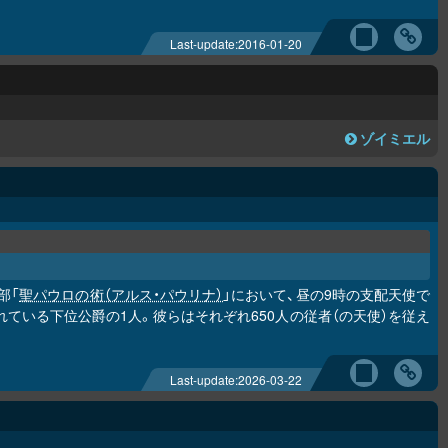
Last-update:
2016-01-20
ゾイミエル
部「
聖パウロの術（アルス・パウリナ）
」において、昼の9時の支配天使で
言及されている下位公爵の1人。彼らはそれぞれ650人の従者（の天使）を従え
Last-update:
2026-03-22