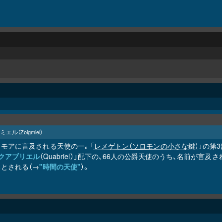
ミエル
（Zoigmiel）
リモアに言及される天使の一。「
レメゲトン（ソロモンの小さな鍵）
」の第3
クアブリエル
（Quabriel）」配下の、66人の公爵天使のうち、名前が
とされる（→
"時間の天使"
）。