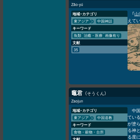
Zǎo-yú
「
山
地域・カテゴリ
えて
東アジア
中国神話
キーワード
魚類
治癒・医療
画像有り
文献
35
竈君
そうくん
Zaojun
中
地域・カテゴリ
ている
東アジア
中国道教
が塗
キーワード
る神
食物・穀物・台所
る度
文献