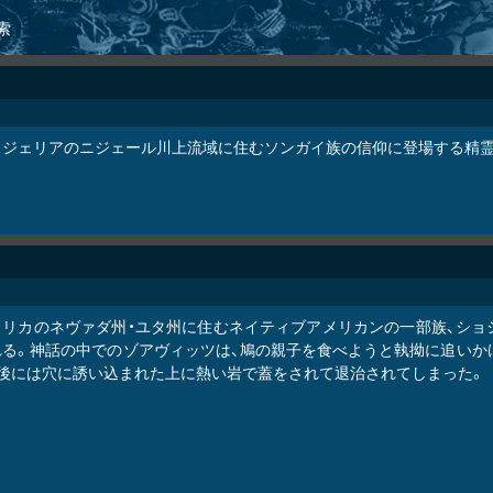
索
イジェリアのニジェール川上流域に住むソンガイ族の信仰に登場する精霊
メリカのネヴァダ州・ユタ州に住むネイティブアメリカンの一部族、ショ
れる。神話の中でのゾアヴィッツは、鳩の親子を食べようと執拗に追いか
最後には穴に誘い込まれた上に熱い岩で蓋をされて退治されてしまった。