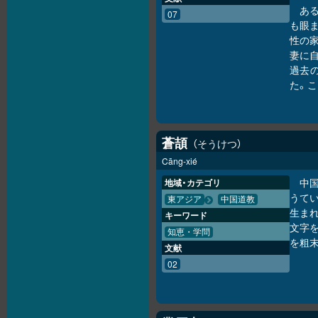
あ
07
も眼
性の
妻に
過去
た。こ
蒼頡
そうけつ
Cāng-xié
中
地域・カテゴリ
うて
東アジア
中国道教
生ま
キーワード
文字
知恵・学問
を粗
文献
02