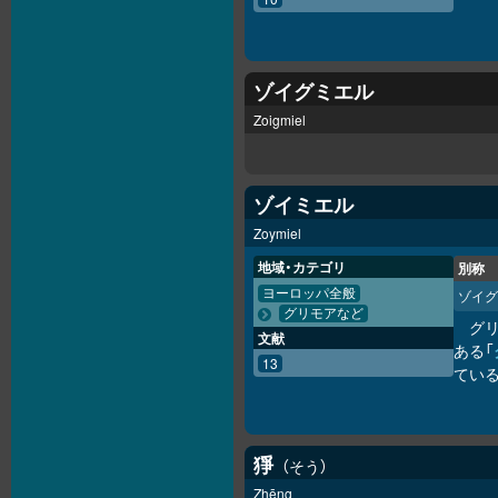
ゾイグミエル
Zoigmiel
ゾイミエル
Zoymiel
地域・カテゴリ
別称
ヨーロッパ全般
ゾイグ
グリモアなど
グ
文献
ある「
13
ている
猙
そう
Zhēng