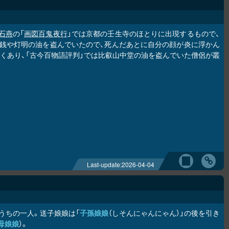
石燕
の「
画図百鬼夜行
」では京都の壬生寺のほとりに出現するもので、
賽銭や灯明の油を盗んでいたので、死んだあとに自分の顔が炎に浮かん
くあり、「古今百物語評判」では比叡山中堂の油を盗んでいた僧侶が叢
Last-update:
2026-04-04
うちの一人。送子娘娘は「
子孫娘娘
（しそんにゃんにゃん）」の後を引き
母娘娘
）。