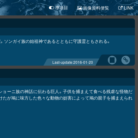
画像資料便覧
LINK
凖項目
。ソンガイ族の始祖神であるとともに守護霊ともされる。
Last-update:
2016-01-20
ショーニ族の神話に伝わる巨人。子供を捕まえて食べる残虐な怪物だ
けたが鳩に味方した色々な動物の妨害によって鳩の親子を捕まえられ