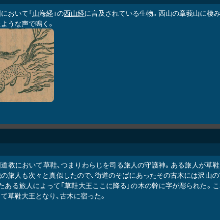
国において「
山海経
」の
西山経
に言及されている生物。西山の章莪山に棲み
たような声で鳴く。
国道教において草鞋、つまりわらじを司る旅人の守護神。ある旅人が草鞋
他の旅人も次々と真似したので、街道のそばにあったその古木には沢山の
またある旅人によって「草鞋大王ここに降る」の木の幹に字が彫られた。
って草鞋大王となり、古木に宿った。