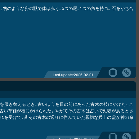
、豹のような姿の獣で体は赤く、5つの尾、1つの角を持つ。石をかち合
Last-update:
2026-02-01
を履き替えるとき、古いほうを目の前にあった古木の枝にかけた。こ
古い草鞋が枝にかけられた。やがてその古木は占いで効験があるとさ
これを受けて、昔その古木の辺りに住んでいた親切な兵士の霊が神の命