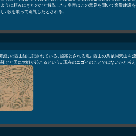
るように頼みにきたのだと解説した。皇帝はこの意見を聞いて宮殿建設を
奏し、歌を歌って返礼したとされる。
海経
」の
西山経
に記されている、凶兆とされる魚。西山の鳥鼠同穴山を流
が騒ぐと国に大戦が起こるという。現在のニゴイのことではないかと考え