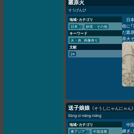
叢原火
そうげんび
日
地域・カテゴリ
俗に
日本
妖怪・その他
だ叢
キーワード
原火
火・炎
画像有り
文献
24
送子娘娘
そうしにゃんにゃん
Sòng-zǐ niáng-niáng
中
地域・カテゴリ
継ぎ
東アジア
中国道教