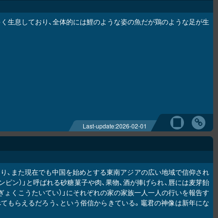
多く生息しており、全体的には鯉のような姿の魚だが鶏のような足が生
Last-update:
2026-02-01
り、また現在でも中国を始めとする東南アジアの広い地域で信仰され
ンピン）」と呼ばれる砂糖菓子や肉、果物、酒が捧げられ、唇には麦芽飴
（ぎょくこうたいてい）」にそれぞれの家の家族一人一人の行いを報告す
べてもらえるだろう、という俗信からきている。竈君の神像は新年にな