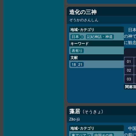
造化の三神
ぞうかのさんしん
日
地域・カテゴリ
の神で
日本
記紀神話・神道
に観
キーワード
表有り
文献
01
18
21
02
03
関連項
藻居
そうきょ
Zăo-jū
中
地域・カテゴリ
の前
東アジア
中国その他