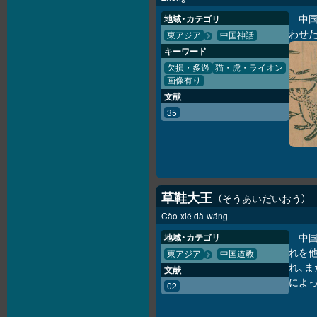
中
地域・カテゴリ
わせ
東アジア
中国神話
キーワード
欠損・多過
猫・虎・ライオン
画像有り
文献
35
草鞋大王
そうあいだいおう
Cǎo-xié dà-wáng
中
地域・カテゴリ
れを
東アジア
中国道教
れ、
文献
によ
02