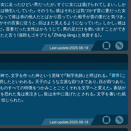
い女に走ったひどい男だったが、すぐに女には逃げられてしまい、しか
は物乞いしていた。そのうち、彼はそれとは気づかず昔に妻だった女
なって彼は赤の他人だとばかり思っていた相手が昔の妻だと気づき、
がその言葉に従うと、目はまた見えるようになっていた。しかし、彼は
だ。昔妻だった女性はかろうじて、男の足だけを救い出すことができ
う（張郎もゴキブリも「Zhāng-láng」と発音する）。
Last-update:
2025-08-19
神で、文字を作った神という意味で「制字先師」と呼ばれる。「
黄帝
（こ
明したといわれる。天子のような立派な顔つきであり、目が四つあり、
ものすべての特徴をつかみことごとくそれを文字へと変えた。蒼頡が
を恐れた鬼は夜泣きし、龍は水中に逃げたとされる。文字を書いた紙
と信じられた。
Last-update:
2025-08-19