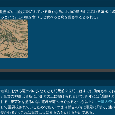
海経
」の
北山経
に記されている奇妙な魚。北山の獄法山に流れる瀤水に
いるという。この魚を食べると食べると疣を癒されるとされる。
国道教における竈の神。少なくとも紀元前２世紀にはすでに信仰されてお
。竈君の神像は台所にかまどの上に掲げられるいて、新年には「糖餅（タ
られる。麦芽飴を塗るのは、竈君が竈の神であるという以上に「
玉皇大帝
として重要視されているためであり、つまり報告の時に竈君に「甘く」述
に焼かれるが、これは竈君は天に昇るのを助けるためである。