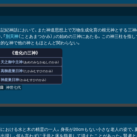
本記紀神話において、また神道思想上で万物生成化育の根元神とする三神
、「
別天神
（ことあまつかみ）」の始めの三神にあたる。この神三柱を指し
念的な神で他の神ともほとんど関わらない。
《造化の三神》
天之御中主神
あめのみなかぬしのかみ
高御産巣日神
たかみむすひのかみ
神産巣日神
かみむすひのかみ
目
神世七代
国における水と木の精霊の一人。身長が20cmもない小さな老人の姿で、
に出現し、何も言わずに天井と床を指差して消えたことがあった。賢者と