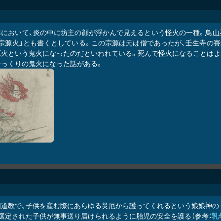
本において、炎の中に坊主の顔が浮かんで見えるという怪火の一種。
鳥山
「宗源火」とも書くとしている。この宗源は元は僧であったが、壬生寺の
原火という鬼火になったのだといわれている。死んで怪火になることはよ
そっくりの鬼火になった話がある。
国道教で、子供を産む際にあらゆる災厄から護ってくれるという娘娘神の
、選定された子供が無事送り届けられるように胎児の安全を護る（参考：
乳