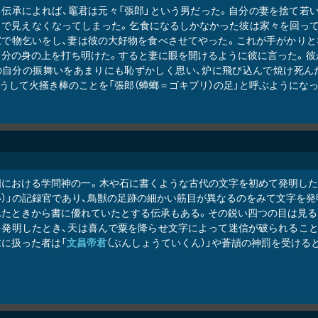
る伝承によれば、竈君は元々「張郎」という男だった。自分の妻を捨て若
まで見えなくなってしまった。乞食になるしかなかった彼は家々を回って
家で物乞いをし、妻は彼の大好物を食べさせてやった。これが手がかりと
自分の身の上を打ち明けた。すると妻に眼を開けるように彼に言った。彼
の自分の振舞いをあまりにも恥ずかしく思い、炉に飛び込んで焼け死ん
うして火掻き棒のことを「張郎（蟑螂＝ゴキブリ）の足」と呼ぶようになったと言
国における学問神の一。木や石に書くような古代の文字を初めて発明した
い）」の記録官であり、鳥獣の足跡の細かい筋目が異なるのをみて文字を発
れたときから書に優れていたとする伝承もある。その鋭い四つの目は見る
を発明したとき、天は喜んで粟を降らせ文字によって迷信が破られること
末に扱った者は「
文昌帝君
（ぶんしょうていくん）」や蒼頡の神罰を受ける