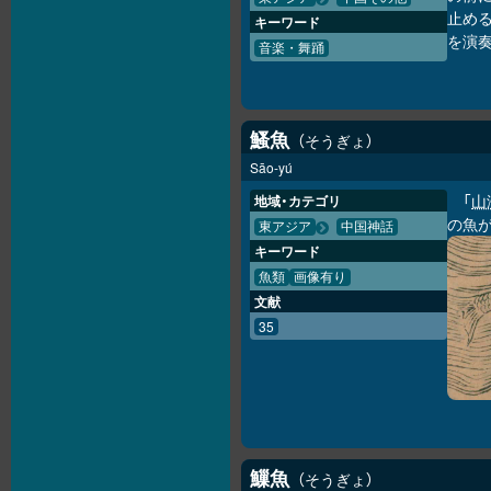
止め
キーワード
を演
音楽・舞踊
鰠魚
そうぎょ
Sāo-yú
「
山
地域・カテゴリ
の魚
東アジア
中国神話
キーワード
魚類
画像有り
文献
35
䲃魚
そうぎょ