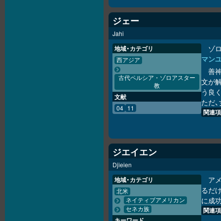
ジェー
Jahi
ゾロ
地域・カテゴリ
マン
西アジア
善神
古代ペルシア・ゾロアスター
文が
教
う良
文献
ただ
04
11
関連項
ジエイエン
Djieien
ア
地域・カテゴリ
るだけ
北米
に成
ネイティブアメリカン
セネカ族
関連項
キーワード