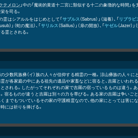
クテメロン
」中の「魔術的黄道十二宮に類似する十二の象徴的な時間」を支配
繁栄を司る。
時の霊はシアルルをはじめとして「
サブルス
（Sabrus）」（滋養）、「
リブラビ
ausub）」（蛇の魔法）、「
サリルス
（Salilus）」（扉の開放）、「
ヤゼル
（Jaze
する霊とされる。
国の少数民族彝（イ）族の人々が信仰する精霊の一種。涼山彝族の人々に
精霊が各家庭の中にある祖先の遺品や家畜などに宿ると、吉羅といわれる
るとされる。したがってそれぞれの家で吉羅の宿っているものは違う。あ
る。宿るものが違うと吉羅は別々の力を帯びる。ある家の吉羅は争いごと
あくまでもついているその家の守護精霊なので、他の家にとっては害にな
な時には祈りを捧げる。