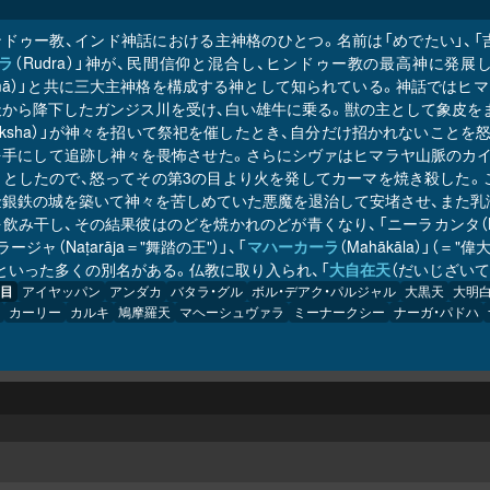
ンドゥー教、インド神話における主神格のひとつ。名前は「めでたい」、「
ラ
（Rudra）」神が、民間信仰と混合し、ヒンドゥー教の最高神に発展
hmā）」と共に三大主神格を構成する神として知られている。神話ではヒ
から降下したガンジス川を受け、白い雄牛に乗る。獣の主として象皮をま
aksha）」が神々を招いて祭祀を催したとき、自分だけ招かれないこと
を手にして追跡し神々を畏怖させた。さらにシヴァはヒマラヤ山脈のカイ
うとしたので、怒ってその第3の目より火を発してカーマを焼き殺した。
金銀鉄の城を築いて神々を苦しめていた悪魔を退治して安堵させ、また乳
飲み干し、その結果彼はのどを焼かれのどが青くなり、「ニーラカンタ（Nīl
ージャ（Naṭarāja＝"舞踏の王"）」、「
マハーカーラ
（Mahākāla）」（＝
」といった多くの別名がある。仏教に取り入られ、「
大自在天
（だいじざいて
目
アイヤッパン
アンダカ
バタラ・グル
ボル・デアク・パルジャル
大黒天
大明
カーリー
カルキ
鳩摩羅天
マヘーシュヴァラ
ミーナークシー
ナーガ・パドハ