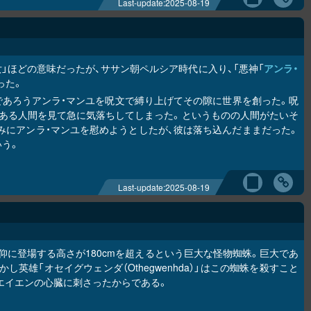
Last-update:
2025-08-19
悪女」ほどの意味だったが、ササン朝ペルシア時代に入り、「悪神「
アンラ・
った。
になるであろうアンラ・マンユを呪文で縛り上げてその隙に世界を創った。呪
である人間を見て急に気落ちしてしまった。というものの人間がたいそ
みにアンラ・マンユを慰めようとしたが、彼は落ち込んだままだった。
いう。
Last-update:
2025-08-19
に登場する高さが180cmを超えるという巨大な怪物蜘蛛。巨大であ
雄「オセイグウェンダ（Othegwenhda）」はこの蜘蛛を殺すこと
エイエンの心臓に刺さったからである。