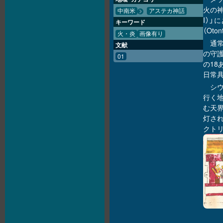
火の神
中南米
アステカ神話
I）
キーワード
（Oto
火・炎
画像有り
通
文献
の守護
01
の18
日常
シ
行く地
む天界
灯さ
クト