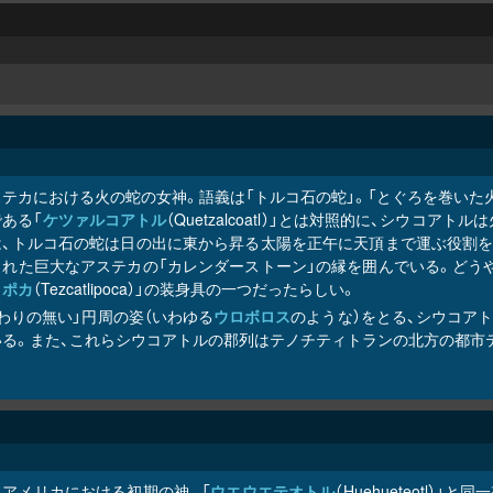
テカにおける火の蛇の女神。語義は「トルコ石の蛇」。「とぐろを巻いた火
ある「
ケツァルコアトル
（Quetzalcoatl）」とは対照的に、シウ
は、トルコ石の蛇は日の出に東から昇る太陽を正午に天頂まで運ぶ役割を担
された巨大なアステカの「カレンダーストーン」の縁を囲んでいる。どうや
リポカ
（Tezcatlipoca）」の装身具の一つだったらしい。
わりの無い」円周の姿（いわゆる
ウロボロス
のような）をとる、シウコア
いる。また、これらシウコアトルの郡列はテノチティトランの北方の都市
ソアメリカにおける初期の神。「
ウエウエテオトル
（Huehueteotl