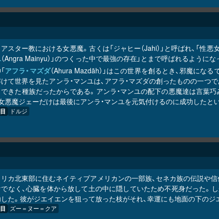
アスター教における女悪魔。古くは「ジャヒー（Jahi）」と呼ばれ、「性
ユ
（Angra Mainyu）」のつくった中で最強の存在」とまで呼ばれるようにな
「
アフラ・マズダ
（Ahura Mazdāh）」はこの世界を創るとき、邪魔
解けて世界を見たアンラ・マンユは、アフラ・マズダの創ったものの一つ
くできた種族だったからである。アンラ・マンユの配下の悪魔達は言葉巧
、女悪魔ジェーだけは最後にアンラ・マンユを元気付けるのに成功したと
目
ドルジ
メリカ北東部に住むネイティブアメリカンの一部族、セネカ族の伝説や信仰
でなく、心臓を体から放して土の中に隠していたため不死身だった。しかし英
功した。彼がジエイエンを狙って放った枝がそれ、幸運にも地面の下のジ
目
ズー＝ヌー＝クア