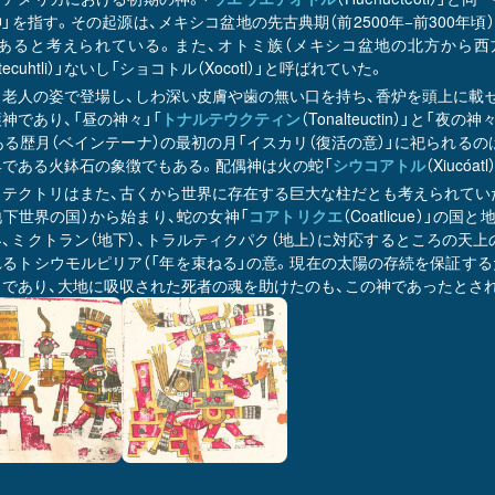
」を指す。その起源は、メキシコ盆地の先古典期（前2500年−前300年
」にあると考えられている。また、オトミ族（メキシコ盆地の北方から
ntecuhtli）」ないし「ショコトル（Xocotl）」と呼ばれていた。
常老人の姿で登場し、しわ深い皮膚や歯の無い口を持ち、香炉を頭上に載せ
神であり、「昼の神々」「
トナルテウクティン
（Tonalteuctin）」と「夜の神
ある歴月（ベインテーナ）の最初の月「イスカリ（復活の意）」に祀られる
具である火鉢石の象徴でもある。配偶神は火の蛇「
シウコアトル
（Xiucóa
ウテクトリはまた、古くから世界に存在する巨大な柱だとも考えられていた
下世界の国）から始まり、蛇の女神「
コアトリクエ
（Coatlicue）
、ミクトラン（地下）、トラルティクパク（地上）に対応するところの天
れるトシウモルピリア（「年を束ねる」の意。現在の太陽の存続を保証する
リであり、大地に吸収された死者の魂を助けたのも、この神であったとさ