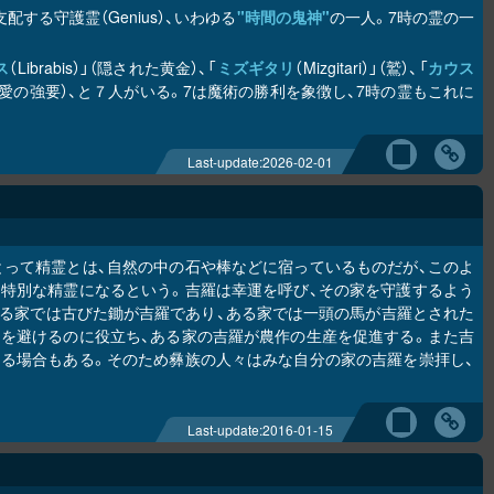
する守護霊（Genius）、いわゆる
"時間の鬼神"
の一人。7時の霊の一
ス
（Librabis）」（隠された黄金）、「
ミズギタリ
（Mizgitari）」（鷲）、「
カウス
r）」（愛の強要）、と７人がいる。7は魔術の勝利を象徴し、7時の霊もこれに
Last-update:
2026-02-01
とって精霊とは、自然の中の石や棒などに宿っているものだが、このよ
特別な精霊になるという。吉羅は幸運を呼び、その家を守護するよう
る家では古びた鋤が吉羅であり、ある家では一頭の馬が吉羅とされた
を避けるのに役立ち、ある家の吉羅が農作の生産を促進する。また吉
る場合もある。そのため彝族の人々はみな自分の家の吉羅を崇拝し、
Last-update:
2016-01-15