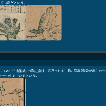
を持つ鳥だという。
国において「
山海経
」の
海内南経
に言及される生物。舜葬（帝舜が葬られた
角が一つ生えているという。