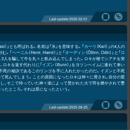
Last-update:
2026-02-01
Thiassi）」とも呼ばれる。名前は「氷」を意味する。「
カーリ
（Kari）」の4人の
好む。「
ヘーニル
（Henir, Hœnir）」と「
オーディン
（Ōðinn, Odin）」と「
ロ
きて、3人を騙して牛を丸々と飲み込んでしまった。ロキが槍でシアチを突
、ロキを返す代わりに「
イズン
（Iðunn）」をヨツンヘイムに連れて来い
不死の秘訣であるこのリンゴを手に入れたかったのだ。イズンと不死
て死んでしまう。ことの原因になったロキは神々に脅され、自分の鷲
し、そこで待っていた神々達によって焚かれた火で羽を燃やされて墜
天に放ったところ、それは星になったという。
Last-update:
2025-08-25