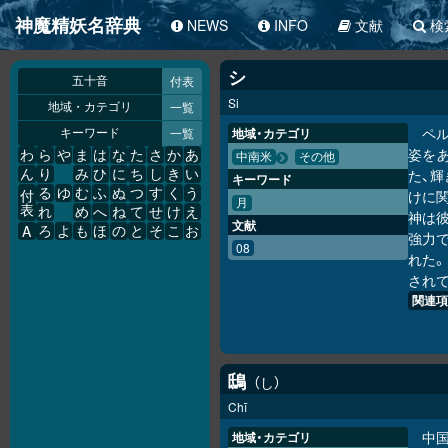
神魔精妖名辞典
NEWS
INFO
文献
検
シ
付表
五十音
Si
一覧
地域・カテゴリ
ペ
一覧
地域・カテゴリ
キーワード
姿を
わ
ら
や
ま
は
な
た
さ
か
あ
中南米
その他
た、
ん
り
み
ひ
に
ち
し
き
い
キーワード
る
ゆ
む
ふ
ぬ
つ
す
く
う
けに
付
月
表
れ
め
へ
ね
て
せ
け
え
神は
文献
A
ろ
よ
も
ほ
の
と
そ
こ
お
強力
08
れた
され
関連項
鴟
し
Chī
中
地域・カテゴリ