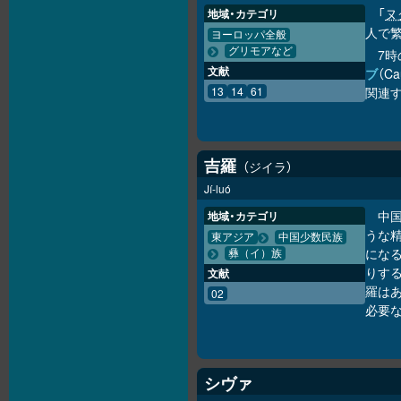
「
ヌ
地域・カテゴリ
人で
ヨーロッパ全般
グリモアなど
7
文献
ブ
（C
13
14
61
関連
吉羅
ジイラ
Jí-luó
中
地域・カテゴリ
うな
東アジア
中国少数民族
にな
彝（イ）族
りす
文献
羅は
02
必要
シヴァ