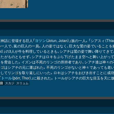
欧神話に登場する巨人「
ヨツン
（Jotun, Jotan）」族の一人。「シアスィ（
の一人で、嵐の巨人の一員。人の姿ではなく、巨大な鷲の姿でいることを
oki）」の3人が牛を料理しているときも、シアチは鷲の姿で舞い降りて
したがものともせず、シアチはロキをぶら下げたまま空へと舞い上がって
々を脅迫した。イズンは不死のリンゴの所持者であり、シアチ達は神々の
ンゴはシアチの元に運ばれた。不死のリンゴがないと神々であっても老い
身してリンゴを取り返しにいった。ロキはシアチをおびき出すことに成功
「
トール
（þórr, Thor）」に殺された。トールがシアチの巨大な目玉を
目
スカジ
スリュム