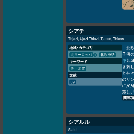
シアチ
Thjazi, Þjazi Thiazi, Tjasse, Thiass
北
地域・カテゴリ
子供
北ヨーロッパ
北欧神話
キ
（L
キーワード
き刺
冬・氷雪
と神
文献
のリ
09
に変
落し、
関連項
シアルル
Sialul