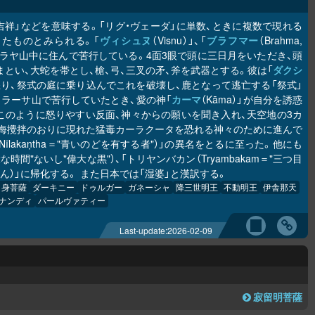
吉祥」などを意味する。「リグ・ヴェーダ」に単数、ときに複数で現れる
したものとみられる。「
ヴィシュヌ
（Visnu）」、「
ブラフマー
（Brahma,
マラヤ山中に住んで苦行している。4面3眼で頭に三日月をいただき、頭
とい、大蛇を帯とし、槍、弓、三叉の矛、斧を武器とする。彼は「
ダクシ
を怒り、祭式の庭に乗り込んでこれを破壊し、鹿となって逃亡する「祭式」
ラーサ山で苦行していたとき、愛の神「
カーマ
（Kāma）」が自分を誘惑
このように怒りやすい反面、神々からの願いを聞き入れ、天空地の3カ
海攪拌のおりに現れた猛毒カーラクータを恐れる神々のために進んで
akaṇtha＝"青いのどを有する者"）」の異名をとるに至った。他にも
"偉大な時間"ないし"偉大な黒"）、「トリヤンバカン（Tryambakam＝"三つ目
ん）」に帰化する。 また日本では「湿婆」と漢訳する。
白身菩薩
ダーキニー
ドゥルガー
ガネーシャ
降三世明王
不動明王
伊舎那天
ナンディ
パールヴァティー
Last-update:
2026-02-09
寂留明菩薩