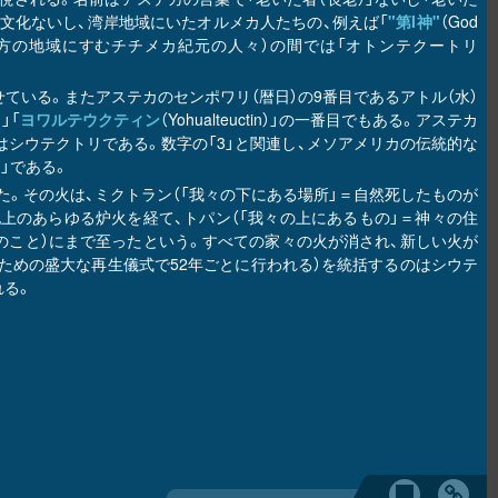
頃）文化ないし、湾岸地域にいたオルメカ人たちの、例えば「
"第I神"
（God
西方の地域にすむチチメカ紀元の人々）の間では「オトンテクートリ
ている。またアステカのセンポワリ（暦日）の9番目であるアトル（水）
々」「
ヨワルテウクティン
（Yohualteuctin）」の一番目でもある。アステカ
のはシウテクトリである。数字の「3」と関連し、メソアメリカの伝統的な
tl）」である。
。その火は、ミクトラン（「我々の下にある場所」＝自然死したものが
」の国と地上のあらゆる炉火を経て、トパン（「我々の上にあるもの」＝神々の住
上のこと）にまで至ったという。すべての家々の火が消され、新しい火が
ための盛大な再生儀式で52年ごとに行われる）を統括するのはシウテ
れる。