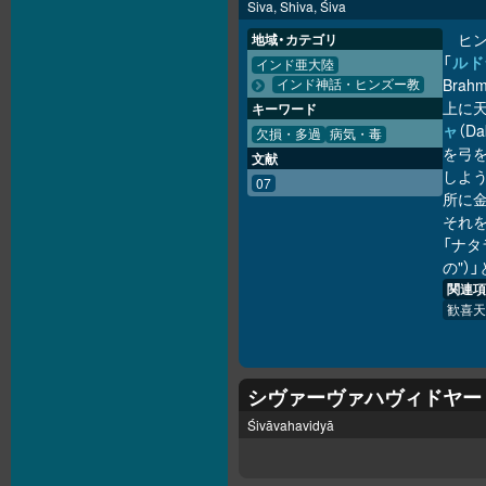
Siva, Shiva, Śiva
ヒ
地域・カテゴリ
「
ルド
インド亜大陸
Bra
インド神話・ヒンズー教
上に天
キーワード
ャ
（D
欠損・多過
病気・毒
を弓
文献
しよ
07
所に
それを
「ナタラ
の"）
関連項
歓喜天
シヴァーヴァハヴィドヤー
Śivāvahavidyā