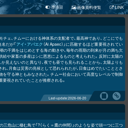
画像資料便覧
LINK
凖項目
モチェ、チムーにおける神体系の支配者で、最高神であり、どこにでも
無名だが「
アイ・アパエク
（Ai Apaec）」に匹敵するほど重要視されてい
潮の干満をはじめとする海の動きや、毎年の雨期の到来が月の満ち欠
供給や家畜の多産はシに恩恵によるものと考えられた。反対に太陽の
しか見えないのと異なり、夜でも昼でも見られることから、太陽よりも
され、月食は災害の兆候として恐れられたが、日食はめでたいこととさ
物を守る神ともみなされた。チムー社会において高度なレベルで制御
重要視されていたことが推察される。
Last-update:
2026-06-20
の三危山に棲む鳥で「?（らく＝鷹の仲間）」のような姿で頭一つに三つ