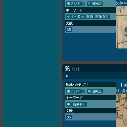
の体
東アジア
中国神話
キーワード
欠損・多過
鳥類
画像有り
文献
35
兕
じ
Sì
中
地域・カテゴリ
り、
東アジア
中国神話
キーワード
牛
画像有り
文献
35