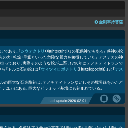
金剛牢持菩薩
」であり、「
シウテクトリ
（Xiuhtecuhtli）」の配偶神でもある。善神の蛇
コアトルは火の力・乾燥・旱魃といった危険な暴力を象徴していた。アステカの神
っており、実際そのような蛇が二匹、1790年にテノチティトランで
ら「トルコ石の蛇」は「
ウィツィロポチトリ
（Huitzilopochtli）」と「
テス
トルの巨大な石造彫刻は、テノチティトランないしその境界線をかたど
テナユカにある、巨大なピラミッド基壇にも刻まれている。
Last-update:
2026-02-01
）」と同一視される。名前はアステカの言葉で「老いた者（長老）」ないし「老いた