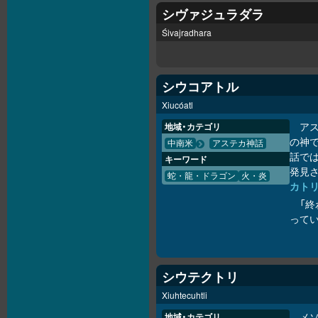
シヴァジュラダラ
Śivajradhara
シウコアトル
Xiucóatl
アス
地域・カテゴリ
の神で
中南米
アステカ神話
話で
キーワード
発見
蛇・龍・ドラゴン
火・炎
カト
「終
って
シウテクトリ
Xiuhtecuhtli
メ
地域・カテゴリ