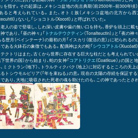
」を指す。その起源は、メキシコ盆地の先古典期（前2500年−前300年
」にあると考えられている。また、オトミ族（メキシコ盆地の北方から
ntecuhtli）」ないし「ショコトル（Xocotl）」と呼ばれていた。
常老人の姿で登場し、しわ深い皮膚や歯の無い口を持ち、香炉を頭上に載せ
神であり、「昼の神々」「
トナルテウクティン
（Tonalteuctin）」と「夜の神
ある歴月（ベインテーナ）の最初の月「イスカリ（復活の意）」に祀られる
具である火鉢石の象徴でもある。配偶神は火の蛇「
シウコアトル
（Xiucóa
ウテクトリはまた、古くから世界に存在する巨大な柱だとも考えられていた
下世界の国）から始まり、蛇の女神「
コアトリクエ
（Coatlicue）
、ミクトラン（地下）、トラルティクパク（地上）に対応するところの天
れるトシウモルピリア（「年を束ねる」の意。現在の太陽の存続を保証する
リであり、大地に吸収された死者の魂を助けたのも、この神であったとさ