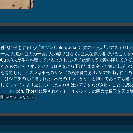
欧神話に登場する巨人「
ヨツン
（Jotun, Jotan）」族の一人。「シアスィ（
の一人で、嵐の巨人の一員。人の姿ではなく、巨大な鷲の姿でいることを
oki）」の3人が牛を料理しているときも、シアチは鷲の姿で舞い降りて
したがものともせず、シアチはロキをぶら下げたまま空へと舞い上がって
々を脅迫した。イズンは不死のリンゴの所持者であり、シアチ達は神々の
ンゴはシアチの元に運ばれた。不死のリンゴがないと神々であっても老い
身してリンゴを取り返しにいった。ロキはシアチをおびき出すことに成功
「
トール
（þórr, Thor）」に殺された。トールがシアチの巨大な目玉を
目
スカジ
スリュム