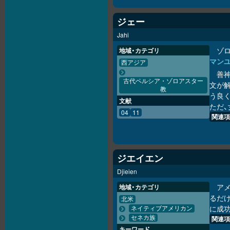
ジェー
Jahi
ゾロ
地域・カテゴリ
マン
西アジア
善神
古代ペルシア・ゾロアスター
文が
教
う良
文献
ただ
04
11
関連項
ジエイエン
Djieien
ア
地域・カテゴリ
るだけ
北米
に成
ネイティブアメリカン
セネカ族
関連項
キーワード