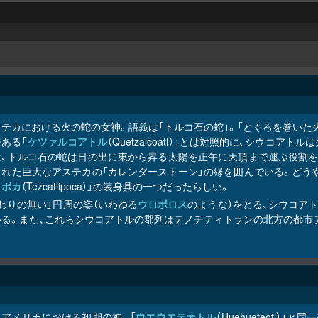
テカにおける火の蛇の女神。語義は「トルコ石の蛇」。「とぐろを巻いた火
ある「
ケツァルコアトル
（Quetzalcoatl）」とは対照的に、シウ
は、トルコ石の蛇は日の出に東から昇る太陽を正午に天頂まで運ぶ役割を担
された巨大なアステカの「カレンダーストーン」の縁を囲んでいる。どうや
リポカ
（Tezcatlipoca）」の装身具の一つだったらしい。
わりの無い」円周の姿（いわゆる
ウロボロス
のような）をとる、シウコア
いる。また、これらシウコアトルの郡列はテノチティトランの北方の都市
ソアメリカにおける初期の神。「
ウエウエテオトル
（Huehueteotl