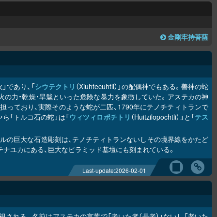
金剛牢持菩薩
」であり、「
シウテクトリ
（Xiuhtecuhtli）」の配偶神でもある。善神の蛇
コアトルは火の力・乾燥・旱魃といった危険な暴力を象徴していた。アステカの神
っており、実際そのような蛇が二匹、1790年にテノチティトランで
ら「トルコ石の蛇」は「
ウィツィロポチトリ
（Huitzilopochtli）」と「
テス
トルの巨大な石造彫刻は、テノチティトランないしその境界線をかたど
テナユカにある、巨大なピラミッド基壇にも刻まれている。
Last-update:
2026-02-01
）」と同一視される。名前はアステカの言葉で「老いた者（長老）」ないし「老いた