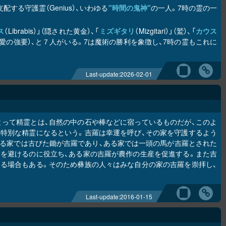
する守護霊（Genius）、いわゆる
"時間の鬼神"
の一人。7時の霊の一
ス
（Librabis）」（隠された黄金）、「
ミズギタリ
（Mizgitari）」（鷲）、「
カウス
r）」（愛の強要）、と７人がいる。7は魔術の勝利を象徴し、7時の霊もこれに
Last-update:
2026-02-01
とって精霊とは、自然の中の石や棒などに宿っているものだが、このよ
特別な精霊になるという。吉羅は幸運を呼び、その家を守護するよう
る家では古びた鋤が吉羅であり、ある家では一頭の馬が吉羅とされた
を避けるのに役立ち、ある家の吉羅が農作の生産を促進する。また吉
る場合もある。そのため彝族の人々はみな自分の家の吉羅を崇拝し、
Last-update:
2016-01-15