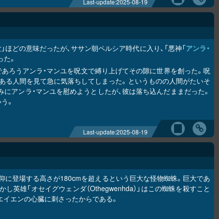
Last-update:
2025-08-19
悪女」ほどの意味だったが、ササン朝ペルシア時代に入り、「悪神「
アンラ・
った。
になるであろうアンラ・マンユを呪文で縛り上げてその隙に世界を創った。呪
である人間を見て急に気落ちしてしまった。というものの人間がたいそ
みにアンラ・マンユを慰めようとしたが、彼は落ち込んだままだった。
いう。
Last-update:
2025-08-19
に登場する高さが180cmを超えるという巨大な怪物蜘蛛。巨大であ
雄「オセイグウェンダ（Othegwenhda）」はこの蜘蛛を殺すこと
エイエンの心臓に刺さったからである。