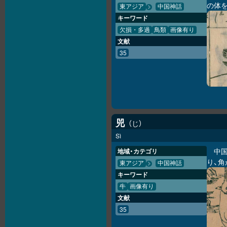
の体
東アジア
中国神話
キーワード
欠損・多過
鳥類
画像有り
文献
35
兕
じ
Sì
中
地域・カテゴリ
り、
東アジア
中国神話
キーワード
牛
画像有り
文献
35