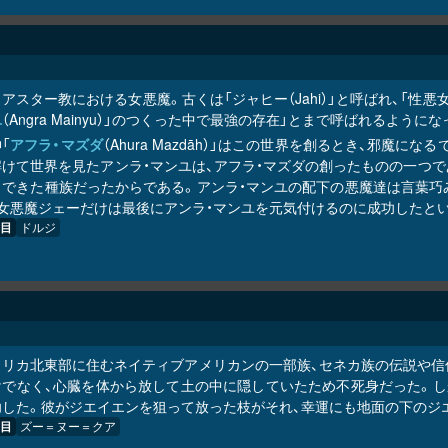
アスター教における女悪魔。古くは「ジャヒー（Jahi）」と呼ばれ、「性
ユ
（Angra Mainyu）」のつくった中で最強の存在」とまで呼ばれるようにな
「
アフラ・マズダ
（Ahura Mazdāh）」はこの世界を創るとき、邪魔
解けて世界を見たアンラ・マンユは、アフラ・マズダの創ったものの一つ
くできた種族だったからである。アンラ・マンユの配下の悪魔達は言葉巧
、女悪魔ジェーだけは最後にアンラ・マンユを元気付けるのに成功したと
目
ドルジ
メリカ北東部に住むネイティブアメリカンの一部族、セネカ族の伝説や信仰
でなく、心臓を体から放して土の中に隠していたため不死身だった。しかし英
功した。彼がジエイエンを狙って放った枝がそれ、幸運にも地面の下のジ
目
ズー＝ヌー＝クア