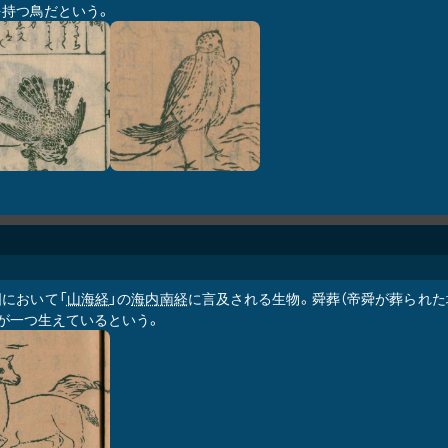
を持つ鳥だという。
国において「
山海経
」の
海内南経
に言及される生物。舜葬（帝舜が葬られた
角が一つ生えているという。