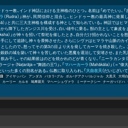
ンドゥー教、インド神話における主神格のひとつ。名前は「めでたい」、「
ラ
（Rudra）」神が、民間信仰と混合し、ヒンドゥー教の最高神に発展
hmā）」と共に三大主神格を構成する神として知られている。神話ではヒ
から降下したガンジス川を受け、白い雄牛に乗る。獣の主として象皮をま
aksha）」が神々を招いて祭祀を催したとき、自分だけ招かれないこと
を手にして追跡し神々を畏怖させた。さらにシヴァはヒマラヤ山脈のカイ
うとしたので、怒ってその第3の目より火を発してカーマを焼き殺した。
金銀鉄の城を築いて神々を苦しめていた悪魔を退治して安堵させ、また乳
飲み干し、その結果彼はのどを焼かれのどが青くなり、「ニーラカンタ（Nīl
ージャ（Naṭarāja＝"舞踏の王"）」、「
マハーカーラ
（Mahākāla）」（＝
」といった多くの別名がある。仏教に取り入られ、「
大自在天
（だいじざいて
目
アイヤッパン
アンダカ
バタラ・グル
ボル・デアク・パルジャル
大黒天
大明
カーリー
カルキ
鳩摩羅天
マヘーシュヴァラ
ミーナークシー
ナーガ・パドハ