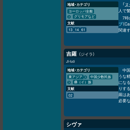
「
ヌ
地域・カテゴリ
人で
ヨーロッパ全般
グリモアなど
7
文献
ブ
（C
13
14
61
関連
吉羅
ジイラ
Jí-luó
中
地域・カテゴリ
うな
東アジア
中国少数民族
にな
彝（イ）族
りす
文献
羅は
02
必要
シヴァ