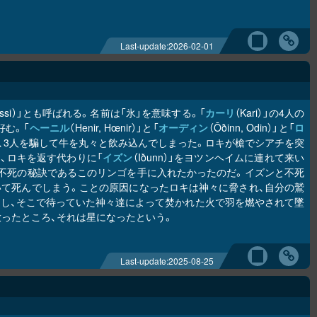
Last-update:
2026-02-01
Thiassi）」とも呼ばれる。名前は「氷」を意味する。「
カーリ
（Kari）」の4人の
好む。「
ヘーニル
（Henir, Hœnir）」と「
オーディン
（Ōðinn, Odin）」と「
ロ
きて、3人を騙して牛を丸々と飲み込んでしまった。ロキが槍でシアチを突
、ロキを返す代わりに「
イズン
（Iðunn）」をヨツンヘイムに連れて来い
不死の秘訣であるこのリンゴを手に入れたかったのだ。イズンと不死
て死んでしまう。ことの原因になったロキは神々に脅され、自分の鷲
し、そこで待っていた神々達によって焚かれた火で羽を燃やされて墜
天に放ったところ、それは星になったという。
Last-update:
2025-08-25