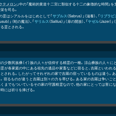
クテメロン
」中の「魔術的黄道十二宮に類似する十二の象徴的な時間」を支配
繁栄を司る。
時の霊はシアルルをはじめとして「
サブルス
（Sabrus）」（滋養）、「
リブラビ
ausub）」（蛇の魔法）、「
サリルス
（Salilus）」（扉の開放）、「
ヤゼル
（Jaze
する霊とされる。
国の少数民族彝（イ）族の人々が信仰する精霊の一種。涼山彝族の人々に
精霊が各家庭の中にある祖先の遺品や家畜などに宿ると、吉羅といわれる
るとされる。したがってそれぞれの家で吉羅の宿っているものは違う。あ
る。宿るものが違うと吉羅は別々の力を帯びる。ある家の吉羅は争いごと
あくまでもついているその家の守護精霊なので、他の家にとっては害にな
な時には祈りを捧げる。