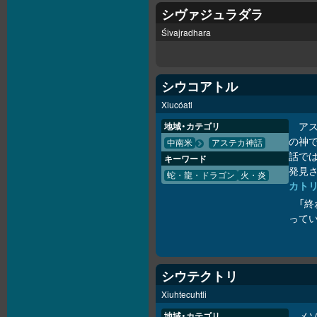
シヴァジュラダラ
Śivajradhara
シウコアトル
Xiucóatl
アス
地域・カテゴリ
の神で
中南米
アステカ神話
話で
キーワード
発見
蛇・龍・ドラゴン
火・炎
カト
「終
って
シウテクトリ
Xiuhtecuhtli
メ
地域・カテゴリ