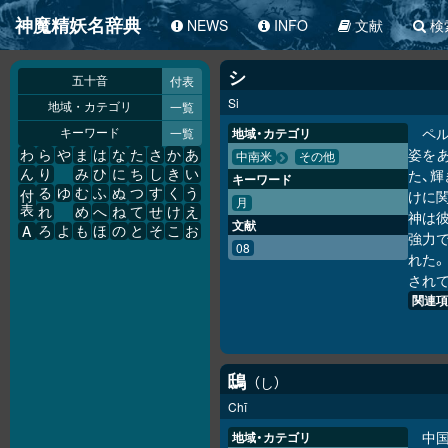
神魔精妖名辞典
NEWS
INFO
文献
検
シ
付表
五十音
Si
一覧
地域・カテゴリ
ペ
一覧
地域・カテゴリ
キーワード
姿を
わ
ら
や
ま
は
な
た
さ
か
あ
中南米
その他
た、
ん
り
み
ひ
に
ち
し
き
い
キーワード
る
ゆ
む
ふ
ぬ
つ
す
く
う
けに
付
月
表
れ
め
へ
ね
て
せ
け
え
神は
文献
A
ろ
よ
も
ほ
の
と
そ
こ
お
強力
08
れた
され
関連項
鴟
し
Chī
中
地域・カテゴリ