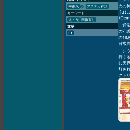
火の神
中南米
アステカ神話
I）
キーワード
（Oto
火・炎
画像有り
通
文献
の守護
01
の18
日常
シ
行く地
む天界
灯さ
クト