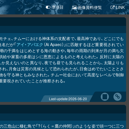
画像資料便覧
LINK
凖項目
モチェ、チムーにおける神体系の支配者で、最高神であり、どこにでも
無名だが「
アイ・アパエク
（Ai Apaec）」に匹敵するほど重要視されてい
潮の干満をはじめとする海の動きや、毎年の雨期の到来が月の満ち欠
供給や家畜の多産はシに恩恵によるものと考えられた。反対に太陽の
しか見えないのと異なり、夜でも昼でも見られることから、太陽よりも
され、月食は災害の兆候として恐れられたが、日食はめでたいこととさ
物を守る神ともみなされた。チムー社会において高度なレベルで制御
重要視されていたことが推察される。
Last-update:
2026-06-20
の三危山に棲む鳥で「?（らく＝鷹の仲間）」のような姿で頭一つに三つ