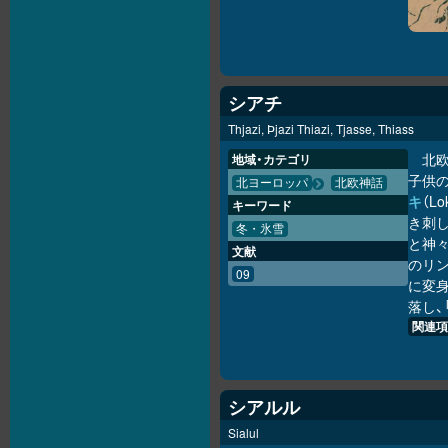
シアチ
Thjazi, Þjazi Thiazi, Tjasse, Thiass
北
地域・カテゴリ
子供
北ヨーロッパ
北欧神話
キ
（L
キーワード
き刺
冬・氷雪
と神
文献
のリ
09
に変
落し、
関連項
シアルル
Sialul