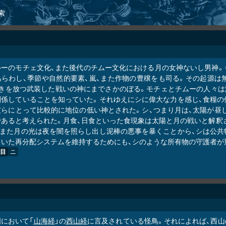
索
ルーのモチェ文化、また後代のチムー文化における月の女神ないし男神。
あらわし、季節や自然的要素、嵐、また作物の豊穣をも司る。その起源は
輝きを放つ武装した戦いの神にまでさかのぼる。モチェとチムーの人々は
関係していることを知っていた。それゆえにシに偉大な力を感じ、食糧の
彼らにとって比較的に地位の低い神とされた。シ、つまり月は、太陽が昼
であると考えられた。月食、日食といった食現象は太陽と月の戦いと解釈
。また月の光は夜を闇を照らし出し泥棒の悪事を暴くことから、シは公共
ていた再分配システムを維持するためにも、シのような所有物の守護者が
目
ニ
国において「
山海経
」の
西山経
に言及されている怪鳥。それによれば、西山