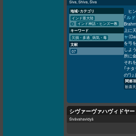
Siva, Shiva, Śiva
ヒ
地域・カテゴリ
「
ルド
インド亜大陸
Bra
インド神話・ヒンズー教
上に天
キーワード
ャ
（D
欠損・多過
病気・毒
を弓
文献
しよ
07
所に
それを
「ナタラ
の"）
関連項
歓喜天
シヴァーヴァハヴィドヤー
Śivāvahavidyā