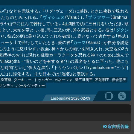
吉祥」などを意味する。「リグ・ヴェーダ」に単数、ときに複数で現れる
したものとみられる。「
ヴィシュヌ
（Visnu）」、「
ブラフマー
（Brahma,
マラヤ山中に住んで苦行している。4面3眼で頭に三日月をいただき、頭
とい、大蛇を帯とし、槍、弓、三叉の矛、斧を武器とする。彼は「
ダクシ
を怒り、祭式の庭に乗り込んでこれを破壊し、鹿となって逃亡する「祭式」
ラーサ山で苦行していたとき、愛の神「
カーマ
（Kāma）」が自分を誘惑
このように怒りやすい反面、神々からの願いを聞き入れ、天空地の3カ
海攪拌のおりに現れた猛毒カーラクータを恐れる神々のために進んで
akaṇtha＝"青いのどを有する者"）」の異名をとるに至った。他にも
"偉大な時間"ないし"偉大な黒"）、「トリヤンバカン（Tryambakam＝"三つ目
ん）」に帰化する。 また日本では「湿婆」と漢訳する。
白身菩薩
ダーキニー
ドゥルガー
ガネーシャ
降三世明王
不動明王
伊舎那天
ナンディ
パールヴァティー
Last-update:
2026-02-09
寂留明菩薩