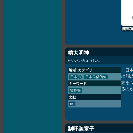
関連項
精大明神
せいだいみょうじん
日
地域・カテゴリ
に「
日本
日本民俗信仰
紋を
キーワード
るの
霊長類
文献
02
制吒迦童子