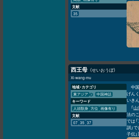
文献
35
西王母
せいおうぼ
Xi-wang-mu
中
地域・カテゴリ
げんく
東アジア
中国神話
いきん
キーワード
「
山
人頭獣身
方位
画像有り
法のこ
文献
では「
07
35
37
訓」で
子伝