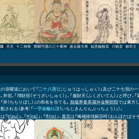
目
月天
十二神将
禁闕守護の三十番神
迷企羅大将
如意輪観音
六観音
都市王
教の宿曜道において「
二十八宿
（にじゅうはっしゅく）」及び二十七宿の一つ。
、井宿、「増財宿（ぞうざいしゅく）」、「服財天（ふくざいてん）」と呼び、
「井（ちちりぼし）」の和名を当てる。
胎蔵界曼荼羅
外金剛部院
では東方（
に配される（参考：「
一字金輪仏頂
（いちじきんりんぶっちょう）」）。
字
は「
पु（pu）
」、「
न（na）
」、「
रो（ro）
」、
真言
は「唵補捺伐蘇莎呵（おんほだばそそ