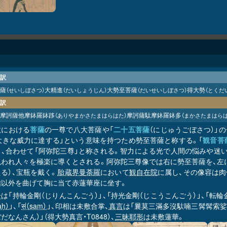
訳
薩
大精進
大勢至菩薩
得大勢
（せいしぼさつ）
（だいしょうじん）
（だいせいしぼさつ）
（とくだ
訳
摩訶薩他摩鉢羅鉢
摩訶薩駄摩鉢羅鉢多
（ありやまかさたまはらはた）
（まかさたまはらは
跢
教における
菩薩
の一尊で八大菩薩や「
二十五菩薩
（にじゅうごぼさつ）」の一
「大きな威力に達する」という意味を持つため勢至菩薩と称する。「
観音菩
り、合わせて「阿弥陀三尊」と称される。智力による光で人間の悩みや迷
現われ人々を極楽に導くとされる。阿弥陀三尊像では右に勢至菩薩を、左
る）、宝瓶を戴く。
胎蔵界曼荼羅
において
観自在院
に属し、その像容は肉
指以外を曲げて胸に当て赤蓮華座に坐す。
号
は「持輪金剛（じりんこんごう）」、「持光金剛（じこうこんごう）」、「転輪
aḥ）
」、「
सं（saṃ）
」、印相は未敷合掌、
真言
は「曩莫三滿多沒馱喃三髯髯索娑嚩
だなんさん）」（得大勢真言・T0848）、
三昧耶形
は未敷蓮華。