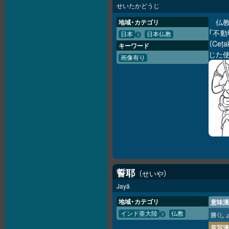
せいたかどうじ
仏
地域・カテゴリ
「不動
日本
日本仏教
（Ce
キーワード
じた
画像有り
誓耶
せいや
Jayā
地域・カテゴリ
意味漢
インド亜大陸
仏教
勝
（し
音写漢