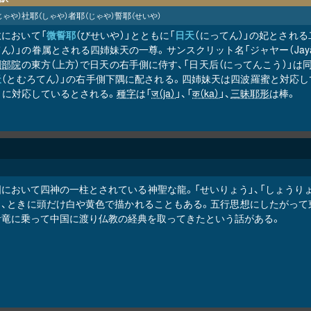
社耶
者耶
誓耶
じゃや）
（しゃや）
（じゃや）
（せいや）
教において「
微誓耶
（びせいや）」とともに「
日天
（にってん）」の妃とされる
ん）」の眷属とされる四姉妹天の一尊。サンスクリット名「ジャヤー（Jay
剛部院
の東方（上方）で日天の右手側に侍す、「日天后（にってんこう）」は
天
（とむろてん）」の右手側下隅に配される。四姉妹天は四波羅蜜と対応し
」に対応しているとされる。
種字
は「
ज（ja）
」、「
क（ka）
」、
三昧耶形
は棒。
国において四神の一柱とされている神聖な龍。「せいりょう」、「しょうり
り、ときに頭だけ白や黄色で描かれることもある。五行思想にしたがって
青竜に乗って中国に渡り仏教の経典を取ってきたという話がある。