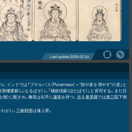
Last-update:
2026-02-24
インドでは「プナルバス（Punarvasu）＝"財や富を増やす"の意」と
「富那樓婆蘇（ふなるばそ）」、「補捺伐蘇（ほだばそ）」と音写する。また日
上側）に配され、像容は右手に
蓮珠
を持つ。
北斗曼荼羅
では
第三院
下側
わか）」、
三昧耶形
は蓮上星。