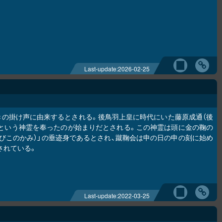
Last-update:
2026-02-25
きの掛け声に由来するとされる。後鳥羽上皇に時代にいた藤原成通（後
たという神霊を奉ったのが始まりだとされる。この神霊は頭に金の鞠の
たびこのかみ）」の垂迹身であるとされ、蹴鞠会は申の日の申の刻に始め
されている。
Last-update:
2022-03-25