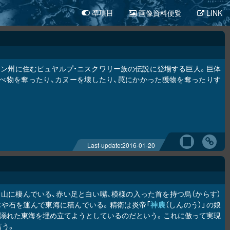
画像資料便覧
LINK
凖項目
ン州に住むピュヤルプ・ニスクワリー族の伝説に登場する巨人。巨体
べ物を奪ったり、カヌーを壊したり、罠にかかった獲物を奪ったりす
Last-update:
2016-01-20
山に棲んでいる、赤い足と白い嘴、模様の入った首を持つ烏（からす）
木や石を運んで東海に積んでいる。精衛は炎帝「
神農
（しんのう）」の娘
が溺れた東海を埋め立てようとしているのだという。これに倣って実現
言う。