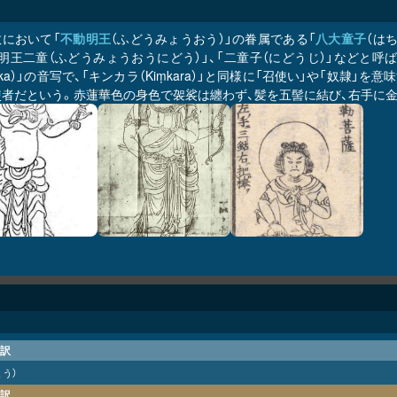
教において「
不動明王
（ふどうみょうおう）」の眷属である「
八大童子
（は
明王二童（ふどうみょうおうにどう）」、「二童子（にどうじ）」などと呼
ṭaka）」の音写で、「キンカラ（Kiṃkara）」と同様に「召使い」や「奴
使者だという。赤蓮華色の身色で袈裟は纏わず、髪を五髻に結び、右手に金
訳
ょう）
訳