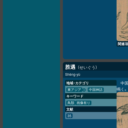
関連項
胜
遇
せいぐう
Shèng-yù
中
地域・カテゴリ
鳴く
東アジア
中国神話
キーワード
鳥類
画像有り
文献
35