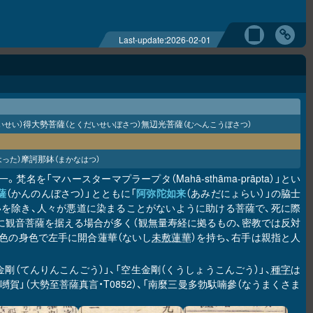
Last-update:
2026-02-01
得大勢菩薩
無辺光菩薩
いせい）
（とくだいせいぼさつ）
（むへんこうぼさつ）
摩訶那鉢
った）
（まかなはつ）
。梵名を「マハースターマプラープタ（Mahā-sthāma-prāpta）」とい
薩
（かんのんぼさつ）」とともに「
阿弥陀如来
（あみだにょらい）」の脇士
いを除き、人々が悪道に染まることがないように助ける菩薩で、死に際
に観音菩薩を据える場合が多く（観無量寿経に拠るもの、密教では反対
色の身色で左手に開合蓮華（ないし
未敷蓮華
）を持ち、右手は親指と人
金剛（てんりんこんごう）」、「空生金剛（くうしょうこんごう）」、
種字
は
賀」（大勢至菩薩真言・T0852）、「南麼三曼多勃馱喃參（なうまくさま