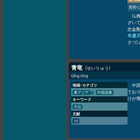
惹耶
（
仏
ざいて
外金
牟盧
さつ）
青竜
せいりゅう
Qīng-lóng
中
地域・カテゴリ
てお
東アジア
中国道教
けが
キーワード
方位
文献
10