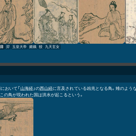
目
羿
玉皇大帝
嫦娥
狡
九天玄女
国において「
山海経
」の
西山経
に言及されている凶兆となる鳥。雉のような
。この鳥が現われた国は洪水が起こるという。