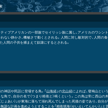
索
イティブアメリカンの一部族でセイリッシ族に属し、アメリカのワシント
合わない静かさ、機敏さで動くとされる。人間に対し敵対的で、人間の食
また人間の子供を捕まえて奴隷にするとされる。
国の神話や民話に登場する鳥。「
山海経
」の
北山経
によれば、發鳩山という
うな鳥で、自分の名で（つまり精衛と）鳴くという。この鳥は常に西山の
（じょあい）」が東海に落ちて溺れ死んでしまった死後の姿であり、自分
無謀な計画を進めようとすることを「精衛填海（せいえいてんかい）」と