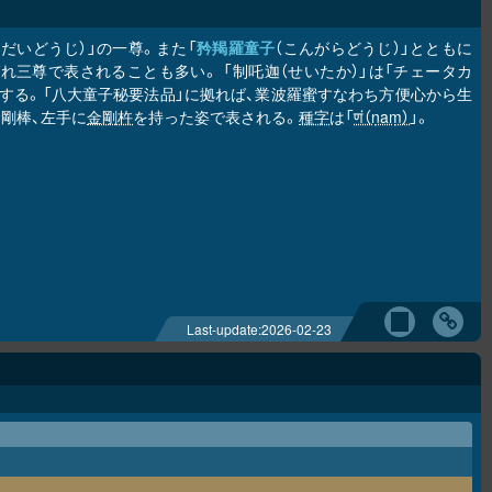
ちだいどうじ）」の一尊。また「
矜羯羅童子
（こんがらどうじ）」とともに
ばれ三尊で表されることも多い。 「制吒迦（せいたか）」は「チェータカ
隷」を意味する。「八大童子秘要法品」に拠れば、業波羅蜜すなわち方便心から生
剛棒、左手に
金剛杵
を持った姿で表される。
種字
は「
णं（ṇaṃ）
」。
Last-update:
2026-02-23