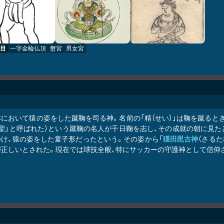
目
一字金輪仏頂
蟹宮
男女宮
本において猿の姿をした蹴鞠を司る神。名前の「精（せい）」は鞠を蹴ると
蹴聖」と呼ばれた）という蹴鞠の名人が千日鞠を志し、その成就の朝に見
つけ、猿の姿をした童子形だったという。その姿から「
猨田毘古神
（さる
が正しいとされた。現在では球技全般、特にサッカーの守護神として信仰