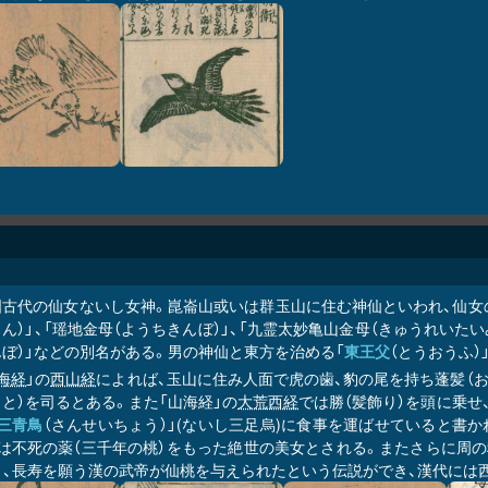
国古代の仙女ないし女神。崑崙山或いは群玉山に住む神仙といわれ、仙女
ん）」、「瑶地金母（ようちきんぼ）」、「九霊太妙亀山金母（きゅうれいた
ぼ）」などの別名がある。男の神仙と東方を治める「
東王父
（とうおうふ
海経
」の
西山経
によれば、玉山に住み人面で虎の歯、豹の尾を持ち蓬髪（
と）を司るとある。また「山海経」の
大荒西経
では勝（髪飾り）を頭に乗せ
三青鳥
（さんせいちょう）」(ないし三足烏)に食事を運ばせていると書
は不死の薬（三千年の桃）をもった絶世の美女とされる。またさらに周の
」）、長寿を願う漢の武帝が仙桃を与えられたという伝説ができ、漢代には