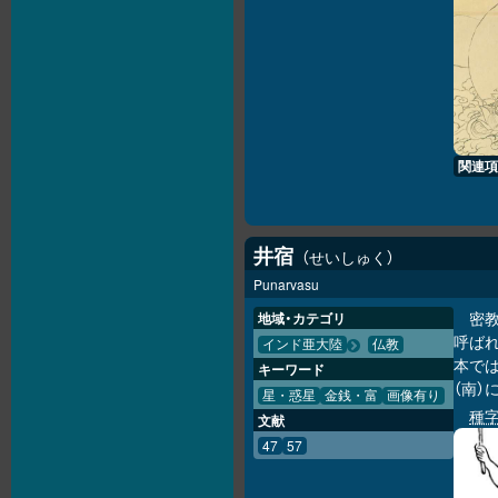
関連項
井宿
せいしゅく
Punarvasu
密
地域・カテゴリ
呼ばれ
インド亜大陸
仏教
本では
キーワード
（南）
星・惑星
金銭・富
画像有り
種
文献
47
57