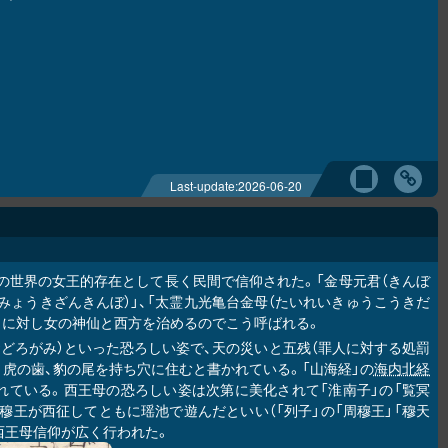
Last-update:
2026-06-20
の世界の女王的存在として長く民間で信仰された。「金母元君（きんぼ
いみょうきざんきんぼ）」、「太霊九光亀台金母（たいれいきゅうこうきだ
）」に対し女の神仙と西方を治めるのでこう呼ばれる。
おどろがみ）といった恐ろしい姿で、天の災いと五残（罪人に対する処罰
、虎の歯、豹の尾を持ち穴に住むと書かれている。「山海経」の
海内北経
かれている。西王母の恐ろしい姿は次第に美化されて「淮南子」の「覧冥
穆王が西征してともに瑶池で遊んだといい（「列子」の「周穆王」「穆天
西王母信仰が広く行われた。