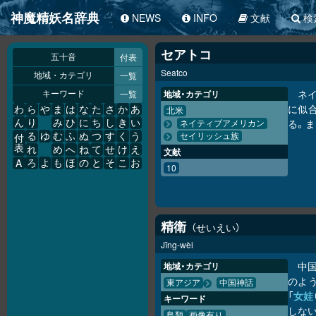
神魔精妖名辞典
NEWS
INFO
文献
検
セアトコ
付表
五十音
Seatco
一覧
地域・カテゴリ
ネ
一覧
地域・カテゴリ
キーワード
に似
わ
ら
や
ま
は
な
た
さ
か
あ
北米
る。
ん
り
み
ひ
に
ち
し
き
い
ネイティブアメリカン
る
ゆ
む
ふ
ぬ
つ
す
く
う
セイリッシュ族
付
表
れ
め
へ
ね
て
せ
け
え
文献
A
ろ
よ
も
ほ
の
と
そ
こ
お
10
精衛
せいえい
Jīng-wèi
中
地域・カテゴリ
のよ
東アジア
中国神話
「
女娃
キーワード
しない
鳥類
画像有り