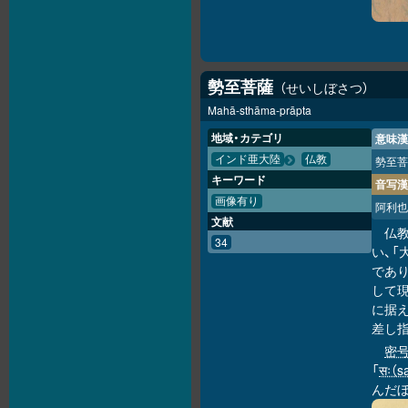
勢至菩薩
せいしぼさつ
Mahā-sthāma-prāpta
地域・カテゴリ
意味漢
インド亜大陸
仏教
勢至菩
キーワード
音写漢
画像有り
阿利也
文献
仏
34
い、
であ
して
に据え
差し
密
「
सः（s
んだぼ