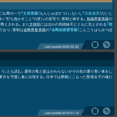
二仏尊の一で「
文殊菩薩
（もんじゅぼさつ）」、ないし「
大自在天
（だいじ
ā＝"打ち負かすこと"の意）」の音写で、誓耶と称する。
胎蔵界曼荼羅
の
同尊とされる。また
文殊院
にはほかの四姉妹天とともに兄とされる「
都
ており、誓耶は
金剛界曼荼羅
の「
金剛波羅蜜菩薩
（こんごうはらみつぼ
Last-update:
2026-02-22
ょう」とも読む。通常の竜と姿はかわらないがその名の通り青い体をし
東方を守護し春に出現する。日本では夢殿にこもった聖徳太子の魂だ
Last-update:
2016-01-14