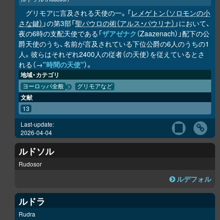
グリモアに言及される天使の一。「
レメゲトン（ソロモンの小
さな鍵）
」の第3部「
聖パウロの術（アルス・パウリナ）
」において、
夜の6時の支配天使である「
ザアゼナク
（Zaazenach）」配下の公
爵天使のうち、名前が言及されている下位公爵の6人のうちの1
人。彼らはそれぞれ2400人の従者（の天使）を従えているとさ
れる（→
"時間の天使"
）。
地域・カテゴリ
ヨーロッパ全般
グリモアなど
文献
13
Last-update:
2026-04-04
ルドソル
Rudosor
ルデフォル
ルドラ
Rudra