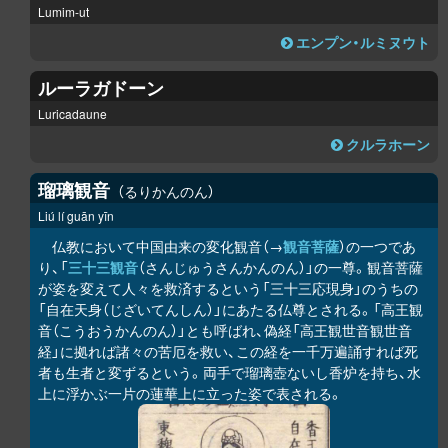
Lumim-ut
エンプン・ルミヌウト
ルーラガドーン
Luricadaune
クルラホーン
瑠璃観音
るりかんのん
Liú lí guān yīn
仏教において中国由来の変化観音（→
観音菩薩
）の一つであ
り、「
三十三観音
（さんじゅうさんかんのん）」の一尊。観音菩薩
が姿を変えて人々を救済するという「三十三応現身」のうちの
「自在天身（じざいてんしん）」にあたる仏尊とされる。「高王観
音（こうおうかんのん）」とも呼ばれ、偽経「高王観世音観世音
経」に拠れば諸々の苦厄を救い、この経を一千万遍誦すれば死
者も生者と変ずるという。両手で瑠璃壺ないし香炉を持ち、水
上に浮かぶ一片の蓮華上に立った姿で表される。