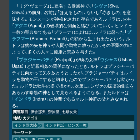
「リグ・ヴェーダ」に登場する暴風神で、「
シヴァ
（Siva,
Shiva）」の前身。名前は「ほえるもの」、ないし「赤きもの」を意
味する。モンスーンが神格化された存在であるルドラは、火神
「
アグニ
（Aguni）」の破壊的な側面と結びついていく。ヒンドゥ
ー教の聖典集である「プラーナ」によれば、ルドラは怒った「
ブ
ラフマー
（Brahma, Brahmā）」の額から生まれ出たという。ル
ドラは病の矢を神々や人間や動物に放ったが、その医薬の力に
よって、多くの人々に健康と恵みを与えた。
「
プラジャーパティ
（Prajapti）」が暁の女神「
ウシャス
（Ushas,
Uṣas）」と近親相姦の関係になったとき、ルドラはプラジャーパ
ティに向かって矢を放とうとしたが、プラジャーパティはルド
ラを動物の王にすると約束したのでプラジャーパティは助かっ
た。ルドラは牡牛の姿で描かれ、次第に、シヴァの破壊的側面を
あらわす暗黒の神として見られるようになる。またルドラは
「
インドラ
（Indra）」の仲間であるマルト神群の父とみなされ
る。
関連項目
伊舎那天
勞捺里
七母女天
地域・カテゴリ
インド亜大陸
インド神話・ヒンズー教
キーワード
牛
病気・毒
空気・風・嵐