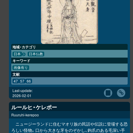
地域・カテゴリ
日本
日本仏教
キーワード
画像有り
文献
47
57
66
Last-update:
2026-02-01
ルールヒ・ケレポー
Ruuruhi-kerepoo
ニュージーランドに住むマオリ族の民話や伝説に登場する恐
ろしい怪物。口から大きな牙をのぞかし、鉤爪のある毛深い手