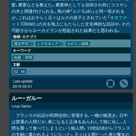
髪、農業などを教えた。農業神としても信仰され特にココヤシ
の木と関連付けられる。鳥の神「
ルク
（Luk）」と同一視される
が、これはおそらく元々はルクの息子とされていた「
オロファ
ット
（Olofat）」の火を地上にもたらした文化神的な説話や、その
巧妙さからルーカイランが想起された結果だと思われる。
地域・カテゴリ
環太平洋
ミクロネシア
カロリン諸島
キーワード
知恵・学問
文献
02
48
Last-update:
2016-02-01
ルー・ガルー
Loup Garou
フランスの伝説や民間信仰に登場する、一種の狼憑き。日中
は普通の人間だが、夜になると正体をあらわして狼に化し、人
間を襲って食べてしまうという狼人間。13世紀頃がらフランス
の文献に書かれるようになった。元々は人間だった者が魔女の