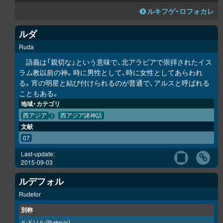
ルキフゲ・ロフォカレ
ルダ
Ruda
語義は「親切な」という意味で、北アラビアで崇拝されたイス
ラム教以前の神。時に男性として、時に女性としてあらわれ
る。宵の明星と結び付けられるのが普通で、アルスと呼ばれる
こともある。
地域・カテゴリ
西アジア
西アジア諸神話
文献
07
Last-update:
2015-09-03
ルデフォル
Rudefor
別称
ルドソル
（Rudosor）