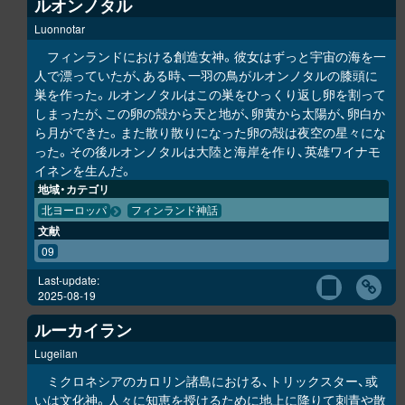
ルオンノタル
Luonnotar
フィンランドにおける創造女神。彼女はずっと宇宙の海を一
人で漂っていたが、ある時、一羽の鳥がルオンノタルの膝頭に
巣を作った。ルオンノタルはこの巣をひっくり返し卵を割って
しまったが、この卵の殻から天と地が、卵黄から太陽が、卵白か
ら月ができた。また散り散りになった卵の殻は夜空の星々にな
った。その後ルオンノタルは大陸と海岸を作り、英雄ワイナモ
イネンを生んだ。
地域・カテゴリ
北ヨーロッパ
フィンランド神話
文献
09
Last-update:
2025-08-19
ルーカイラン
Lugeilan
ミクロネシアのカロリン諸島における、トリックスター、或
いは文化神。人々に知恵を授けるために地上に降りて刺青や散