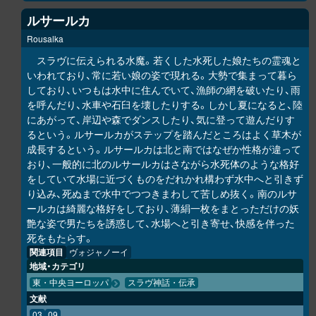
ルサールカ
Rousalka
スラヴに伝えられる水魔。若くした水死した娘たちの霊魂と
いわれており、常に若い娘の姿で現れる。大勢で集まって暮ら
しており、いつもは水中に住んでいて、漁師の網を破いたり、雨
を呼んだり、水車や石臼を壊したりする。しかし夏になると、陸
にあがって、岸辺や森でダンスしたり、気に登って遊んだりす
るという。ルサールカがステップを踏んだところはよく草木が
成長するという。ルサールカは北と南ではなぜか性格が違って
おり、一般的に北のルサールカはさながら水死体のような格好
をしていて水場に近づくものをだれかれ構わず水中へと引きず
り込み、死ぬまで水中でつつきまわして苦しめ抜く。南のルサ
ールカは綺麗な格好をしており、薄絹一枚をまとっただけの妖
艶な姿で男たちを誘惑して、水場へと引き寄せ、快感を伴った
死をもたらす。
関連項目
ヴォジャノーイ
地域・カテゴリ
東・中央ヨーロッパ
スラヴ神話・伝承
文献
03
09