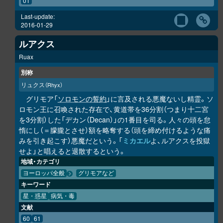
01
Last-update:
2016-01-29
ルアクス
Ruax
別称
リュクス
（Rhyx）
グリモア「
ソロモンの誓約
」に言及される悪魔ないし精霊。ソ
ロモン王に召喚された存在で、黄道帯を36分割（つまり十二宮
を3分割）した「デカン（Decan）」の1番目を司る。人々の頭を怠
惰にし（＝朦朧とさせ）額を略奪する（頭を締め付けるような痛
みを引き起こす）悪魔だという。「
ミカエル
よ、ルアクスを投獄
せよ」と唱えると退散するという。
地域・カテゴリ
ヨーロッパ全般
グリモアなど
キーワード
星・惑星
病気・毒
文献
60
61