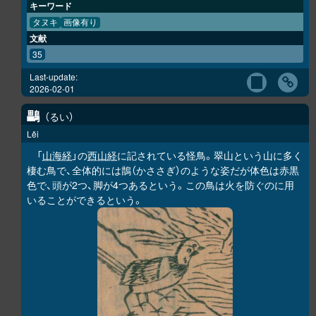
キーワード
タヌキ
画像有り
文献
35
Last-update:
2026-02-01
鸓
るい
Lěi
「
山海経
」の
西山経
に記されている怪鳥。翠山という山に多く
棲む鳥で、全体的には鵲（かささぎ）のような姿だが体色は赤黒
色で、頭が2つ、脚が4つあるという。この鳥は火を防ぐのに用
いることができるという。