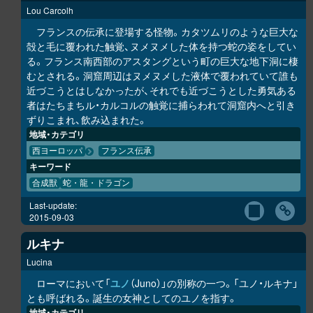
Lou Carcolh
フランスの伝承に登場する怪物。カタツムリのような巨大な
殻と毛に覆われた触覚、ヌメヌメした体を持つ蛇の姿をしてい
る。フランス南西部のアスタングという町の巨大な地下洞に棲
むとされる。洞窟周辺はヌメヌメした液体で覆われていて誰も
近づこうとはしなかったが、それでも近づこうとした勇気ある
者はたちまちル・カルコルの触覚に捕らわれて洞窟内へと引き
ずりこまれ、飲み込まれた。
地域・カテゴリ
西ヨーロッパ
フランス伝承
キーワード
合成獣
蛇・龍・ドラゴン
Last-update:
2015-09-03
ルキナ
Lucina
ローマにおいて「
ユノ
（Juno）」の別称の一つ。「ユノ・ルキナ」
とも呼ばれる。誕生の女神としてのユノを指す。
地域・カテゴリ