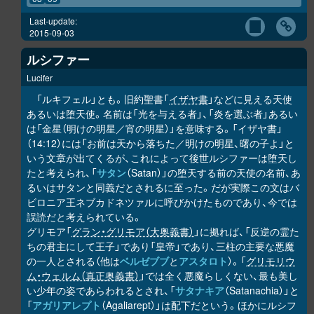
Last-update:
2015-09-03
ルシファー
Lucifer
「ルキフェル」とも。旧約聖書「
イザヤ書
」などに見える天使
あるいは堕天使。名前は「光を与える者」、「炎を選ぶ者」あるい
は「金星（明けの明星／宵の明星）」を意味する。「イザヤ書」
（14:12）には「お前は天から落ちた／明けの明星、曙の子よ」と
いう文章が出てくるが、これによって後世ルシファーは堕天し
たと考えられ、「
サタン
（Satan）」の堕天する前の天使の名前、あ
るいはサタンと同義だとされるに至った。だが実際この文はバ
ビロニア王ネブカドネツァルに呼びかけたものであり、今では
誤読だと考えられている。
グリモア「
グラン・グリモア（大奥義書）
」に拠れば、「反逆の霊た
ちの君主にして王子」であり「皇帝」であり、三柱の主要な悪魔
の一人とされる（他は
ベルゼブブ
と
アスタロト
）。「
グリモリウ
ム・ウェルム（真正奥義書）
」では全く悪魔らしくない、最も美し
い少年の姿であらわれるとされ、「
サタナキア
（Satanachia）」と
「
アガリアレプト
（Agaliarept）」は配下だという。ほかにルシフ