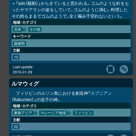
＋「ado（騒動）」からきていると思われる。ゴムのような針をも
ったヤマアラシの姿をしていて、ゴムのように弾む。料理した
その肉もまるでゴムのようで、全く噛み千切れないという。
地域・カテゴリ
北米
その他
キーワード
齧歯類
文献
10
Last-update:
2016-01-29
ルマウィグ
フィリピンのルソン島における創造神「
カブニアン
（Kabunian）」の息子の神。
地域・カテゴリ
東南アジア
マレーシア地域
フィリピン
文献
02