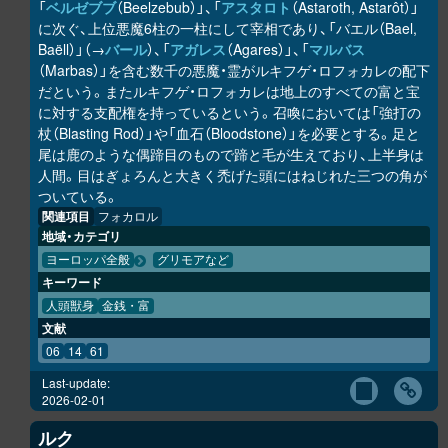
「
ベルゼブブ
（Beelzebub）」、「
アスタロト
（Astaroth, Astarôt）」
に次ぐ、上位悪魔6柱の一柱にして宰相であり、「バエル（Bael,
Baëll）」（→
バール
）、「
アガレス
（Agares）」、「
マルバス
（Marbas）」を含む数千の悪魔・霊がルキフゲ・ロフォカレの配下
だという。またルキフゲ・ロフォカレは地上のすべての富と宝
に対する支配権を持っているという。召喚においては「強打の
杖（Blasting Rod）」や「血石（Bloodstone）」を必要とする。足と
尾は鹿のような偶蹄目のもので蹄と毛が生えており、上半身は
人間。目はぎょろんと大きく禿げた頭にはねじれた三つの角が
ついている。
関連項目
フォカロル
地域・カテゴリ
ヨーロッパ全般
グリモアなど
キーワード
人頭獣身
金銭・富
文献
06
14
61
Last-update:
2026-02-01
ルク