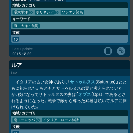
地域・カテゴリ
環太平洋
ポリネシア
ソシエテ諸島
キーワード
海・大洋・航海
文献
10
Last-update:
2015-12-22
ルア
Lua
イタリアの古い女神であり、「
サトゥルヌス
（Saturnus）」とと
もに祀られた。もともとサトゥルヌスの妻と考えられていた
が、後になってサトゥルヌスの妻は「
オプス
（Ops）」であるとさ
れるようになった。戦争で敵から奪った武器は焼いてルアに捧
げられていた。
地域・カテゴリ
南ヨーロッパ
イタリア・ローマ神話
文献