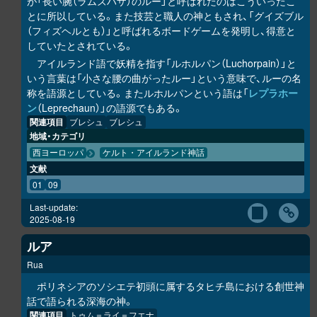
が「長い腕（ラムズハザ）のルー」と呼ばれたのはこういったこ
とに所以している。また技芸と職人の神ともされ、「グイズブル
（フィズヘルとも）」と呼ばれるボードゲームを発明し、得意と
していたとされている。
アイルランド語で妖精を指す「ルホルパン（Luchorpain）」と
いう言葉は「小さな腰の曲がったルー」という意味で、ルーの名
称を語源としている。またルホルパンという語は「
レプラホー
ン
（Leprechaun）」の語源でもある。
関連項目
ブレシュ
ブレシュ
地域・カテゴリ
西ヨーロッパ
ケルト・アイルランド神話
文献
01
09
Last-update:
2025-08-19
ルア
Rua
ポリネシアのソシエテ初頭に属するタヒチ島における創世神
話で語られる深海の神。
関連項目
トゥム＝ライ＝フエナ