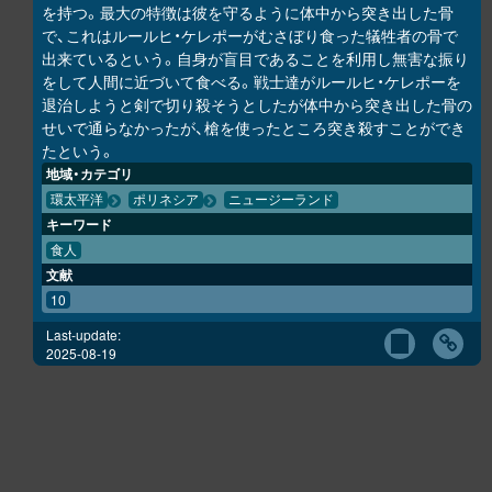
を持つ。最大の特徴は彼を守るように体中から突き出した骨
で、これはルールヒ・ケレポーがむさぼり食った犠牲者の骨で
出来ているという。自身が盲目であることを利用し無害な振り
をして人間に近づいて食べる。戦士達がルールヒ・ケレポーを
退治しようと剣で切り殺そうとしたが体中から突き出した骨の
せいで通らなかったが、槍を使ったところ突き殺すことができ
たという。
地域・カテゴリ
環太平洋
ポリネシア
ニュージーランド
キーワード
食人
文献
10
Last-update:
2025-08-19