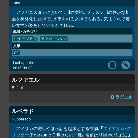
Luna
アフガニスタンにおいて、川の女神。プラスン川の静かな川
面を神格化した神で、水車を司る女神でもある。気まぐれで若
い女性の姿をしているとされる。
地域・カテゴリ
中央アジア
アフガニスタン
文献
02
Last-update:
2015-09-03
ルファエル
Rufael
ラグエル
ルベラド
Rubberado
アメリカの噂話やほら話を起源とする怪物、「
フィアサム・ク
リッター
（Fearsome Critter）」の一種。名前は「Rubber（ゴム）」