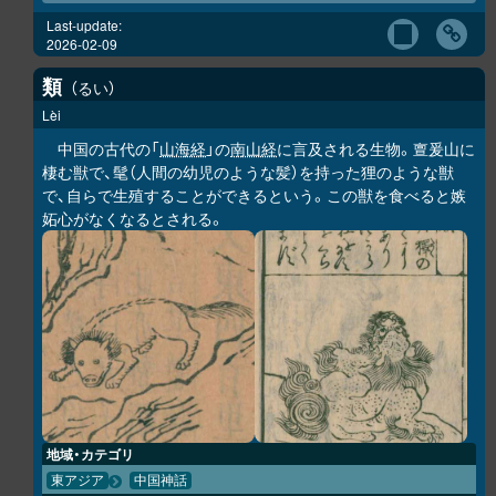
Last-update:
2026-02-09
類
るい
Lèi
中国の古代の「
山海経
」の
南山経
に言及される生物。亶爰山に
棲む獣で、髦（人間の幼児のような髪）を持った狸のような獣
で、自らで生殖することができるという。この獣を食べると嫉
妬心がなくなるとされる。
地域・カテゴリ
東アジア
中国神話