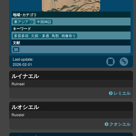
地域・カテゴリ
東アジア
中国神話
キーワード
多首多頭
欠損・多過
鳥類
画像有り
文献
35
Last-update:
2026-02-01
ルイナエル
Ruinael
レミエル
ルオシエル
Ruosiel
クオシエル