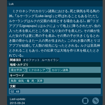
Luk
ミクロネシアのカロリン諸島における、死と病気を司る鳥の
神。「ルケ・ラング（Luke-lang）」と呼ばれることもある（ただし
ルケ・ラングはルクの父親の名前とする場合もある）。娘「リゴ
アププ（Ligoapupu）」はルクによって地上に降ろされたが、虫の
入った水を飲んだところ身ごもり女の子を産んだ。その娘が生
んだ女の子は更に男の子を産み、その男の子が大きくなるとわ
き腹の骨からまた一人の男が生まれた。このわき腹の男とリゴ
アププが結婚して人類の祖先になったとされる。ルクは至高神
とされることもあり、その伝承では大地を作り木を植えたとさ
れている。
関連項目
オロファット
ルーカイラン
地域・カテゴリ
環太平洋
ミクロネシア
カロリン諸島
キーワード
鳥類
病気・毒
死・冥界
文献
02
48
Last-update:
2015-09-24