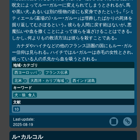
呪文によってルー・ガルーに変えられてしまうとされるが、馬
や黒い犬、あるいは別の怪物の姿にも変身できたという。「シミ
ティエール（墓場の）・ルー・ガルー」は埋葬したばかりの死体を
掘り返してむさぼるという。彼らを人間に戻す術はないが、悪
魔払いや血を撒くことによって彼らを遠ざけることはできる。
しかし、何よりもの救済方法は彼らを殺すことである。
カナダやハイチなどの他のフランス語圏の国にもルー･ガル
ー信仰は見られる。ハイチではル・ガルーは赤毛の女性とされ、
眠っている人の爪先から血を吸うとされる。
地域・カテゴリ
西ヨーロッパ
フランス伝承
北米
大西洋・カリブ海域
西インド諸島
キーワード
犬・狼
食人
文献
10
Last-update:
2025-08-19
ル・カルコル