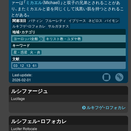
ァーは「
ミカエル
（Michael）」と双子の兄弟とされることがあ
り、またミカエルと姿を同じくして浅黒い肌を持つとされるこ
とがある。
関連項目
バティン
フルーレティ
イブリース
ネビロス
パイモン
ルキフゲ・ロフォカレ
サルガタナス
地域・カテゴリ
ヨーロッパ全般
キリスト教・ユダヤ教
キーワード
星・惑星
火・炎
文献
03
12
13
61
Last-update:
2026-02-01
ルシファージュ
Lucifage
ルキフゲ・ロフォカレ
ルシフェル・ロフォカレ
Lucifer Rofocale