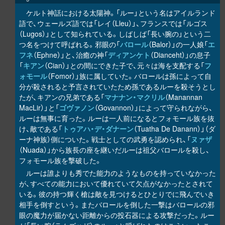
ケルト神話における太陽神。「ルー」という名はアイルランド
語で、ウェールズ語では「レイ（Lleu）」、フランスでは「ルゴス
（Lugos）」として知られている。しばしば「長い腕の」という二
つ名をつけて呼ばれる。邪眼の「
バロール
（Balor）」の一人娘「
エ
フネ
（Ephne）」と、治癒の神「
ディアンケト
（Dianceht）」の息子
「
キアン
（Cian）」との間にできた子で、元々は海を支配する「
フ
ォモール
（Fomor）」族に属していた。バロールは孫によって自
分が殺されると予言されていたため孫であるルーを殺そうとし
たが、キアンの兄弟である「
マナナン・マクリル
（Manannan
MacLir）」と「
ゴヴァノン
（Govannon）」によって守られながら、
ルーは無事に育った。ルーは一人前になるとフォモール族を抜
け、敵である「
トゥアハ・デ・ダナーン
（Tuatha De Danann）」（ダ
ーナ神族）側についた。戦士としての武勇を認められ、「
ヌァザ
（Nuada）」から族長の座を継いだルーは祖父バロールを殺し、
フォモール族を撃破した。
ルーは誰よりも秀でた能力のようなものを持っていなかった
が、すべての能力において優れていて欠点がなかったとされて
いる。彼の持つ輝く槍は敵を見つけるとひとりでに飛んでいき
相手を倒すという。またバロールを倒した一撃はバロールの邪
眼の魔力が届かない距離からの投石器による攻撃だった。ルー