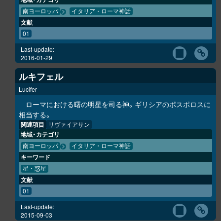
南ヨーロッパ
イタリア・ローマ神話
文献
01
Last-update:
2016-01-29
ルキフェル
Lucifer
ローマにおける曙の明星を司る神。ギリシアのポスポロスに
相当する。
関連項目
リヴァイアサン
地域・カテゴリ
南ヨーロッパ
イタリア・ローマ神話
キーワード
星・惑星
文献
01
Last-update:
2015-09-03