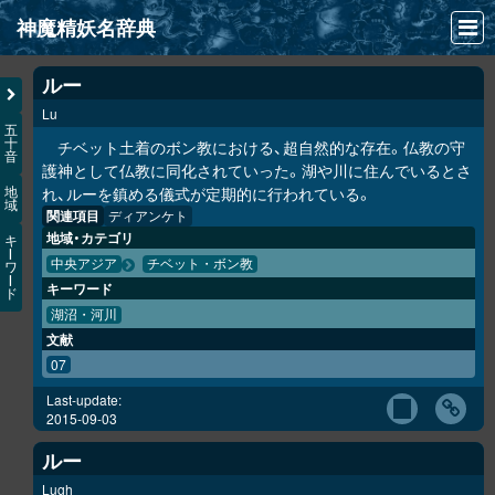
神魔精妖名辞典
NEWS
ルー
Lu
INFO
五
十
チベット土着のボン教における、超自然的な存在。仏教の守
音
文献
護神として仏教に同化されていった。湖や川に住んでいるとさ
れ、ルーを鎮める儀式が定期的に行われている。
地
域
検索
関連項目
ディアンケト
地域・カテゴリ
キ
凖項目
ー
中央アジア
チベット・ボン教
ワ
ー
キーワード
ド
画像資料便覧
湖沼・河川
文献
LINK
07
Last-update:
2015-09-03
ルー
Lugh