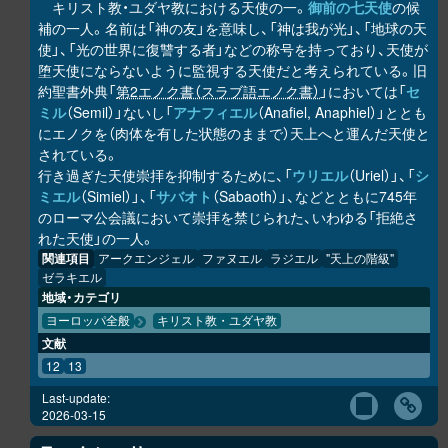
キリスト教・ユダヤ教における天使の一。
御前の七天使
の候
補の一人。名前は「神の友」を意味し、「神は我が光」、「地球の天
使」、「光の世界に復讐する者」などの称号を持っており、天使が
堕天使にならないように監視する天使だと考えられている。旧
約聖書外典「
第2エノク書（スラブ語エノク書）
」においては「
セ
ミル
（Semil）」ないし「
アナフィエル
（Anafiel, Anaphiel）」ととも
にエノクを（肉体を有した状態のままで）天上へと運んだ天使と
されている。
行き過ぎた天使崇拝を抑制するために、「
ウリエル
（Uriel）」、「
シ
ミエル
（Simiel）」、「
サバオト
（Sabaoth）」、などとともに745年
のローマ公会議において崇拝を禁じられた、いわゆる「拒絶さ
れた天使」の一人。
関連項目
アークエンジェル
ファヌエル
ラジエル
"天上の階級"
ゼラキエル
地域・カテゴリ
ヨーロッパ全般
キリスト教・ユダヤ教
文献
12
13
Last-update:
2026-03-15