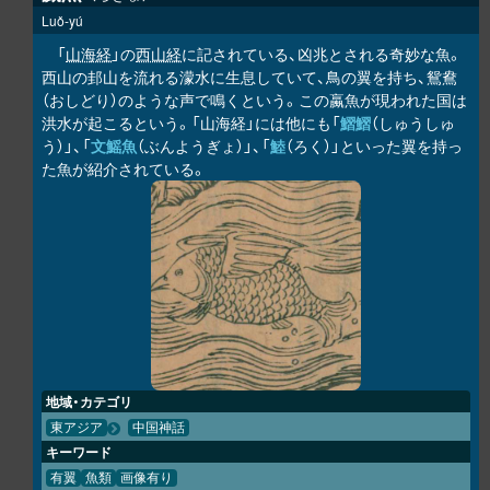
Luǒ-yú
「
山海経
」の
西山経
に記されている、凶兆とされる奇妙な魚。
西山の邽山を流れる濛水に生息していて、鳥の翼を持ち、鴛鴦
（おしどり）のような声で鳴くという。この蠃魚が現われた国は
洪水が起こるという。「山海経」には他にも「
鰼鰼
（しゅうしゅ
う）」、「
文鰩魚
（ぶんようぎょ）」、「
鯥
（ろく）」といった翼を持っ
た魚が紹介されている。
地域・カテゴリ
東アジア
中国神話
キーワード
有翼
魚類
画像有り