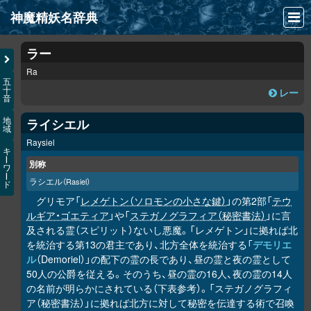
神魔精妖名辞典
NEWS
ラー
Ra
INFO
五
十
レー
音
文献
ライシエル
地
域
検索
Raysiel
キ
凖項目
ー
別称
ワ
ー
ラシエル
（Rasiel）
ド
画像資料便覧
グリモア「
レメゲトン（ソロモンの小さな鍵）
」の第2部「
テウ
LINK
ルギア・ゴエティア
」や「
ステガノグラフィア（秘密書法）
」に言
及される霊（スピリット）ないし悪魔。「レメゲトン」に拠れば北
を統治する第13の君主であり、北方全体を統治する「
デモリエ
ル
（Demoriel）」の配下の霊の長であり、昼の霊と夜の霊として
50人の公爵を従える。そのうち、昼の霊の16人、夜の霊の14人
の名前が明らかにされている（下表参考）。「ステガノグラフィ
ア（秘密書法）」に拠れば北方に対して秘密を伝達する術で召喚