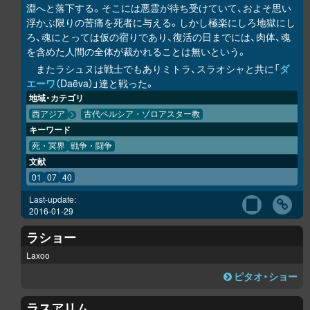
淵へと落下する。そこには悪霊が待ち受けていて、およそ思い
浮かぶ限りの苦痛を死者に与える。しかし極楽にしろ地獄にし
ろ、魂にとっては仮の宿りであり、復活の日までには、肉体、魂
を含めた人間の全体が裁かれることは無いという。
またラシュヌは戦士でもありミトラ、スラオシャと共に「
ダ
エーワ
（Daēva）」達と戦った。
地域・カテゴリ
西アジア
古代ペルシア・ゾロアスター教
キーワード
死・冥界
戦争・闘争
文献
01
07
40
Last-update:
2016-01-29
ラショー
Laxoo
ピタオ・ショー
ラスアリム