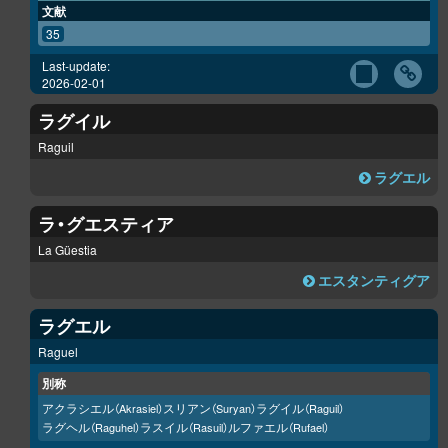
文献
35
Last-update:
2026-02-01
ラグイル
Raguil
ラグエル
ラ・グエスティア
La Güestia
エスタンティグア
ラグエル
Raguel
別称
アクラシエル
スリアン
ラグイル
（Akrasiel）
（Suryan）
（Raguil）
ラグヘル
ラスイル
ルファエル
（Raguhel）
（Rasuil）
（Rufael）