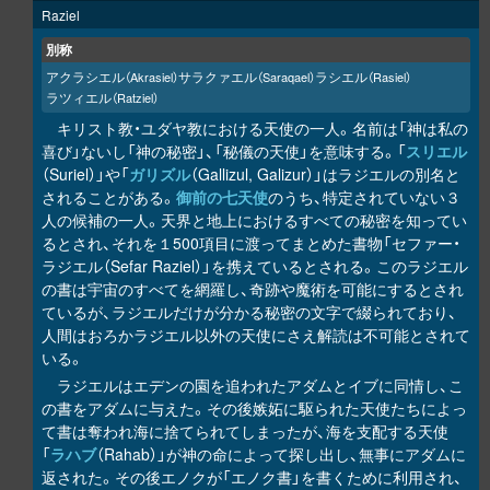
Raziel
別称
アクラシエル
サラクァエル
ラシエル
（Akrasiel）
（Saraqael）
（Rasiel）
ラツィエル
（Ratziel）
キリスト教・ユダヤ教における天使の一人。名前は「神は私の
喜び」ないし「神の秘密」、「秘儀の天使」を意味する。「
スリエル
（Suriel）」や「
ガリズル
（Gallizul, Galizur）」はラジエルの別名と
されることがある。
御前の七天使
のうち、特定されていない３
人の候補の一人。天界と地上におけるすべての秘密を知ってい
るとされ、それを１500項目に渡ってまとめた書物「セファー・
ラジエル（Sefar Raziel）」を携えているとされる。このラジエル
の書は宇宙のすべてを網羅し、奇跡や魔術を可能にするとされ
ているが、ラジエルだけが分かる秘密の文字で綴られており、
人間はおろかラジエル以外の天使にさえ解読は不可能とされて
いる。
ラジエルはエデンの園を追われたアダムとイブに同情し、こ
の書をアダムに与えた。その後嫉妬に駆られた天使たちによっ
て書は奪われ海に捨てられてしまったが、海を支配する天使
「
ラハブ
（Rahab）」が神の命によって探し出し、無事にアダムに
返された。その後エノクが「エノク書」を書くために利用され、