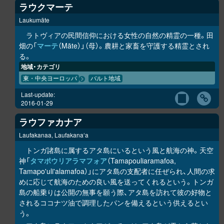
ラウクマーテ
Laukumāte
ラトヴィアの民間信仰における女性の自然の精霊の一種。田
畑の「
マーテ
（Māte）」（母）。農耕と家畜を守護する精霊とされ
る。
地域・カテゴリ
東・中央ヨーロッパ
バルト地域
Last-update:
2016-01-29
ラウファカナア
Laufakanaa, Laufakanaʻa
トンガ諸島に属するアタ島にいるという風と航海の神。天空
神「
タマポウリアラマフォア
（Tamapouliaramafoa,
Tamapo'uli'alamafoa）」にアタ島の支配者に任ぜられ、人間の求
めに応じて航海のための良い風を送ってくれるという。トンガ
島の船乗りは公開の無事を願う際、アタ島を訪れて彼の好物と
されるココナツ油で調理したパンを備えるという供えるとい
う。