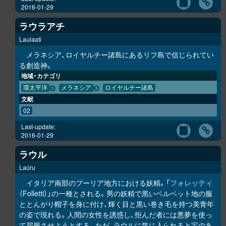
2016-01-29
ラウラアチ
Laulaati
メラネシア、ロイヤルチー諸島にあるリフ島で信じられてい
る創造神。
地域・カテゴリ
環太平洋
メラネシア
ロイヤルチー諸島
文献
02
Last-update:
2016-01-29
ラウル
Laúru
イタリア南部のプーリア地方における妖精。「
フォレッティ
（Folletti）」の一種とされる。男の妖精で黒いベルベット地の服
ととんがり帽子を身に付け、輝く目と黒い巻き毛を持つ美青年
の姿で現れる。人間の女性を誘惑し、拒んだ者には悪夢を使っ
て屈服させようとする。ただ、ラウルに気に入られると宝のあ