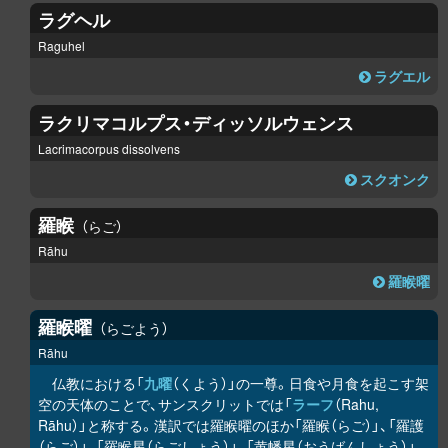
ラグヘル
Raguhel
ラグエル
ラクリマコルプス・ディッソルウェンス
Lacrimacorpus dissolvens
スクオンク
羅睺
らご
Rāhu
羅睺曜
羅睺曜
らごよう
Rāhu
仏教における「
九曜
（くよう）」の一尊。日食や月食を起こす架
空の天体のことで、サンスクリットでは「
ラーフ
（Rahu,
Rāhu）」と称する。漢訳では羅睺曜のほか「羅睺（らご）」、「羅護
（らご）」、「羅睺星（らごしょう）」、「黄幡星（おうばんしょう）」、