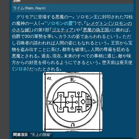
別称
ライム
（Raim, Raym）
グリモアに登場する悪魔の一。ソロモン王に封印された72柱
の魔神の一人（→
"ソロモンの霊"
）で、「
レメゲトン（ソロモンの
小さな鍵）
」の第1部「
ゴエティア
」や「
悪魔の偽王国
」に拠れば、
伯爵で30の軍勢を率い、カラスの姿であらわれるという。ただ
し召喚者の請われれば人間の姿にもなれるという。王宮から宝
物を盗み出すことに長け、都市を破壊し、人間の尊厳を貶める
悪魔とされる。過去、現在、未来のすべての事柄に通じ、敵や味
方からの好意を得られるようにできるという。堕天前は座天使
（
ソロネ
）だったとされる。
関連項目
"天上の階級"