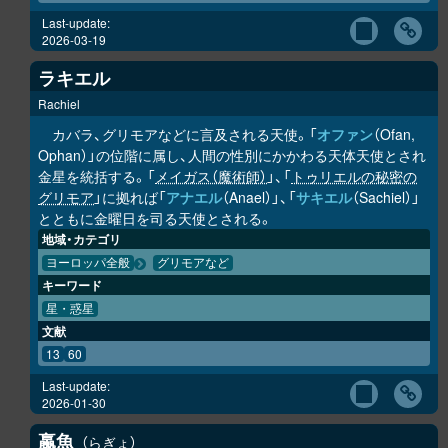
Last-update:
2026-03-19
ラキエル
Rachiel
カバラ、グリモアなどに言及される天使。「
オファン
（Ofan,
Ophan）」の位階に属し、人間の性別にかかわる天体天使とされ
金星を統括する。「
メイガス（魔術師）
」、「
トゥリエルの秘密の
グリモア
」に拠れば「
アナエル
（Anael）」、「
サキエル
（Sachiel）」
とともに金曜日を司る天使とされる。
地域・カテゴリ
ヨーロッパ全般
グリモアなど
キーワード
星・惑星
文献
13
60
Last-update:
2026-01-30
蠃魚
らぎょ