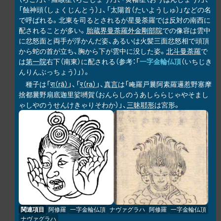
「蝕神頭（しょくじんとう）」、「太陽首（たいようしゅ）」などの名
で呼ばれる。北東を司るとされるが星曼荼羅では反対の南西に
配されることが多い。
胎蔵界曼荼羅
外金剛部院
での像容は雲中
に忿怒面と両手が浮かんだ姿、あるいは火髪三面忿怒相で頭頂
から蛇の首が立ち、胸から下が雲中に没した姿。
北斗曼荼羅
で
は
第一院
右下（南東）に配される（参考：「
一字金輪仏頂
（いちじき
んりんぶっちょう）」）。
種子は「
रा（rā）
」、「
र（ra）
」、
真言
は「唵羅戸曩阿素羅邏惹野塞摩
捨都曩野扇底迦里娑嚩賀（おんらしのうあしららじゃやそまし
ゃしやのうせんけきゃりそわか）」、
三昧耶形
は宮形。
関連項目
阿修羅
一字金輪仏頂
ナヴァグラハ
阿修羅
一字金輪仏頂
ナヴァグラハ