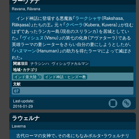
ラーヴァナ
Ravana, Rāvana
インド神話に登場する悪魔族「
ラークシャサ
（Rakshasa,
Rākṣasa）」たちの王。元々「
クベーラ
（Kubera, Kuvera）」が住む
はずであったランカー島（現在のスリランカ）を居城としてい
た。「
ヴィシュヌ
（Visnu）」の第七の化身（アヴァターラ）である
英雄ラーマの妻シーターをさらい自分の妻にしようとしたが、
「
ハヌマーン
（Hanuman）」の助力を得たラーマによって滅ぼさ
れた。
関連項目
ナラシンハ
ヴィシュヴァカルマン
地域・カテゴリ
インド亜大陸
インド神話・ヒンズー教
文献
07
Last-update:
2016-01-29
ラウェルナ
Laverna
古代ローマの女神で、その名にちなみポルタ・ラウェルナリ