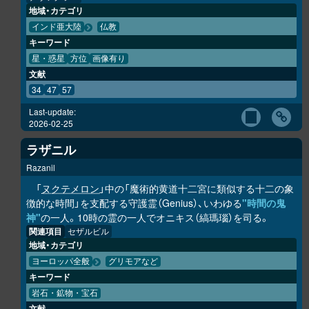
地域・カテゴリ
インド亜大陸
仏教
キーワード
星・惑星
方位
画像有り
文献
34
47
57
Last-update:
2026-02-25
ラザニル
Razanil
「
ヌクテメロン
」中の「魔術的黄道十二宮に類似する十二の象
徴的な時間」を支配する守護霊（Genius）、いわゆる
"時間の鬼
神"
の一人。10時の霊の一人でオニキス（縞瑪瑙）を司る。
関連項目
セザルビル
地域・カテゴリ
ヨーロッパ全般
グリモアなど
キーワード
岩石・鉱物・宝石
文献