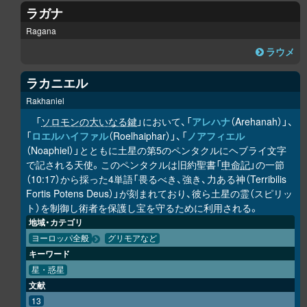
ラガナ
Ragana
ラウメ
ラカニエル
Rakhaniel
「
ソロモンの大いなる鍵
」において、「
アレハナ
（Arehanah）」、
「
ロエルハイファル
（Roelhaiphar）」、「
ノアフィエル
（Noaphiel）」とともに土星の第5のペンタクルにヘブライ文字
で記される天使。このペンタクルは旧約聖書「
申命記
」の一節
（10:17）から採った4単語「畏るべき、強き、力ある神（Terribilis
Fortis Potens Deus）」が刻まれており、彼ら土星の霊（スピリッ
ト）を制御し術者を保護し宝を守るために利用される。
地域・カテゴリ
ヨーロッパ全般
グリモアなど
キーワード
星・惑星
文献
13