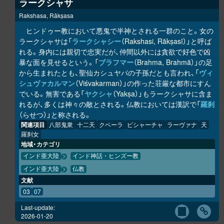
ラークシャサ
Rakshasa, Rākṣasa
ヒンドゥー教において悪鬼で半神とされる一群のこと。女の
ラークシャサは「
ラークシャシー
（Rakshasi, Rākṣasī）」と呼ば
れる。身内には親切で忠実だが、仲間以外には貪欲で好色で凶
暴な面を見せるという。「
ブラフマー
（Brahma, Brahmā）」の足
から生まれたとも、聖仙カシュヤパの子孫だとも言われ、「
ヴィ
シュヴァカルマン
（Viśvakarman）」の作った荘厳な都市にすん
でいる。無害である「
ヤクシャ
（Yakṣa）」もラークシャサに含ま
れるが、多くは神々の敵とされる。仏教においては漢訳で「
羅刹
（らせつ）」と称される。
関連項目
八部鬼衆
十二天
クベーラ
ピシャーチャ
ラーヴァナ
天
羅刹女
地域・カテゴリ
インド亜大陸
インド神話・ヒンズー教
インド亜大陸
仏教
文献
03
07
Last-update:
2026-01-20