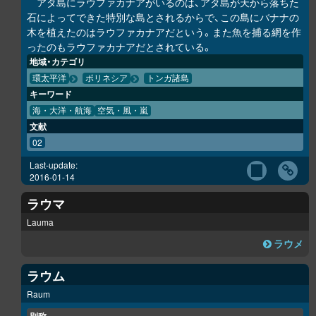
アタ島にラウファカナアがいるのは、アタ島が天から落ちた
石によってできた特別な島とされるからで、この島にバナナの
木を植えたのはラウファカナアだという。また魚を捕る網を作
ったのもラウファカナアだとされている。
地域・カテゴリ
環太平洋
ポリネシア
トンガ諸島
キーワード
海・大洋・航海
空気・風・嵐
文献
02
Last-update:
2016-01-14
ラウマ
Lauma
ラウメ
ラウム
Raum