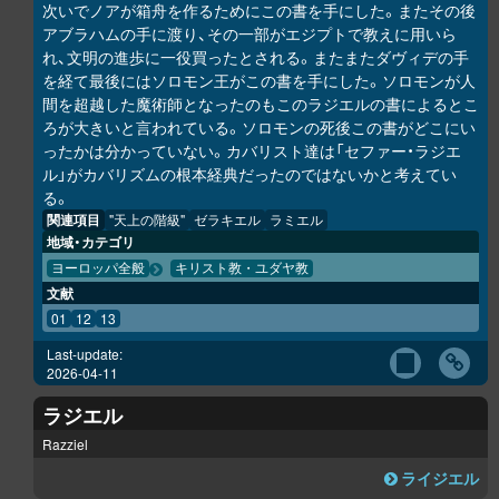
次いでノアが箱舟を作るためにこの書を手にした。またその後
アブラハムの手に渡り、その一部がエジプトで教えに用いら
れ、文明の進歩に一役買ったとされる。またまたダヴィデの手
を経て最後にはソロモン王がこの書を手にした。ソロモンが人
間を超越した魔術師となったのもこのラジエルの書によるとこ
ろが大きいと言われている。ソロモンの死後この書がどこにい
ったかは分かっていない。カバリスト達は「セファー・ラジエ
ル」がカバリズムの根本経典だったのではないかと考えてい
る。
関連項目
"天上の階級"
ゼラキエル
ラミエル
地域・カテゴリ
ヨーロッパ全般
キリスト教・ユダヤ教
文献
01
12
13
Last-update:
2026-04-11
ラジエル
Razziel
ライジエル