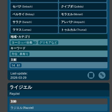
セバク
クイブダ
Sebach
Quibda
ベルサイ
モラエル
Belsay
Morael
サラク
アレパク
Sarach
Arepach
ラマス
トゥルカル
Lamas
Thurcal
地域・カテゴリ
ヨーロッパ全般
グリモアなど
キーワード
方位
表有り
文献
14
61
Last-update:
2026-03-29
ライジエル
Rayziel
別称
ラジエル
（Razziel）