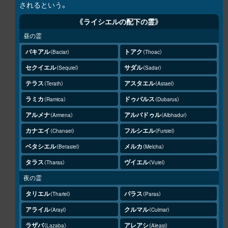
されるという。
《ライシエルの配下の霊》
昼の霊
バキアル
トアク
Baciar
Thoac
セクイエル
サダル
Sequiel
Sadar
テラス
アスタエル
Terath
Astael
ラミカ
ドゥバルス
Ramica
Dubarus
アルメナ
アルバドゥル
Armena
Albhadur
カナエイ
フルシエル
Chanaei
Fursiel
ベタシエル
メルカ
Betasiel
Melcha
タラス
ヴイエル
Tharas
Vuiel
夜の霊
タリエル
パラス
Thariel
Paras
アライル
クルマル
Arayl
Culmar
ラザバ
アレアシ
Lazaba
Aleasi