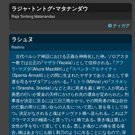
ラジャ・トントグ・マタナンダウ
Raja Tontong Matanandau
ティガグ
ラシュヌ
Rashnu
古代ペルシア神話における正義を神格化した神。ゾロアスタ
ー教では公正の「
ヤザタ
（Yazata）」として信仰される。「
アフ
ラ・マズダ
（Ahura Mazdāh）」と「
スペンタ・アルマイティ
（Spenta Armaiti）」との間に生まれたヤザタであり、妹として幸
運を司るヤザタ「アシ」がいる。「
ミトラ
（Mithra）」や「
スラオシ
ャ
（Sraosha, Sraoša）」などと共に死者を裁く神で、人が死ぬと
善悪の行いが黄金の天秤にかけられ先の運命が定められた。判
事達が決定に至るには三日三晩かかり、その間死者の魂は自分
の亡骸の周りに漂い自らの人生について思い、首を長くして待
つ。決定がなされると魂はチンヴァト橋へ送られる。これはア
フラ・マズダの極楽へと渡っていく橋である。善き魂は麗しい
女性が手を引いて渡してくれる。悪しき魂がこの橋を渡る場
合、橋はあまりにも細く剃刀のように尖ることになるので、深