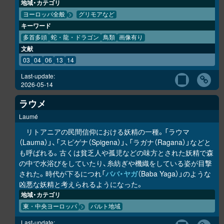
地域・カテゴリ
ヨーロッパ全般
グリモアなど
キーワード
多首多頭
蛇・龍・ドラゴン
鳥類
画像有り
文献
03
04
06
13
14
Last-update:
2026-05-14
ラウメ
Laumé
リトアニアの民間信仰における妖精の一種。「ラウマ
（Lauma）」、「スピゲナ（Spigena）」、「ラガナ（Ragana）」などと
も呼ばれる。古くは貧乏人や孤児などの味方とされた妖精で森
の中で水浴びをしていたり、糸紡ぎや機織をしている姿が目撃
された。時代が下るにつれ「
ババ・ヤガ
（Baba Yaga）」のような
凶悪な妖精と考えられるようになった。
地域・カテゴリ
東・中央ヨーロッパ
バルト地域
Last-update: