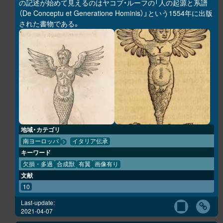
の記述が始めて見えるのはヤコブ・ルーフの「人の起源と系譜
（De Conceptu et Generatione Hominis）」という1554年に出版
された書物である。
地域・カテゴリ
南ヨーロッパ
イタリア伝承
キーワード
欠損・多過
合成獣
有翼
画像有り
文献
10
Last-update:
2021-04-07