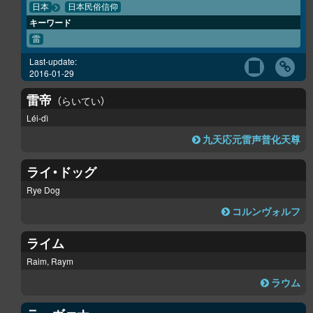
日本
日本民俗信仰
キーワード
雷
Last-update:
2016-01-29
雷帝
らいてい
Léi-dì
九天応元雷声普化天尊
ライ・ドッグ
Rye Dog
コルンヴォルフ
ライム
Raim, Raym
ラウム