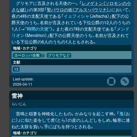
グリモアに言及される天使の一。「
レメゲトン（ソロモンの小
さな鍵）
」の第3部「
聖パウロの術（アルス・パウリナ）
」において、
夜の4時の支配天使である「
イェフィシャ
（Jefischa）」配下の公
爵天使のうち、名前が言及されている下位公爵の12人のうちの
1人（→
"時間の天使"
）。また夜の7時の支配天使である「
メンド
リオン
（Mendrion）」配下の公爵天使のうち、名前が言及されて
いる下位公爵の6人のうちの1人ともされる。
地域・カテゴリ
ヨーロッパ全般
グリモアなど
文献
13
Last-update:
2026-04-11
雷神
らいじん
雷鳴と稲妻を神格化したもの。かみなりを起こす神。「
鬼
（お
に）」に似た姿をして虎（とら）の皮のふんどしをしめ、輪形に連
ねた太鼓を負い、手にばちを持つとされる。
地域・カテゴリ