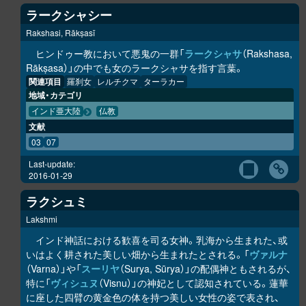
ラークシャシー
Rakshasi, Rākṣasī
ヒンドゥー教において悪鬼の一群「
ラークシャサ
（Rakshasa,
Rākṣasa）」の中でも女のラークシャサを指す言葉。
関連項目
羅刹女
レルチクマ
ターラカー
地域・カテゴリ
インド亜大陸
仏教
文献
03
07
Last-update:
2016-01-29
ラクシュミ
Lakshmi
インド神話における歓喜を司る女神。乳海から生まれた、或
いはよく耕された美しい畑から生まれたとされる。「
ヴァルナ
（Varna）」や「
スーリヤ
（Surya, Sūrya）」の配偶神ともされるが、
特に「
ヴィシュヌ
（Visnu）」の神妃として認知されている。蓮華
に座した四臂の黄金色の体を持つ美しい女性の姿で表され、