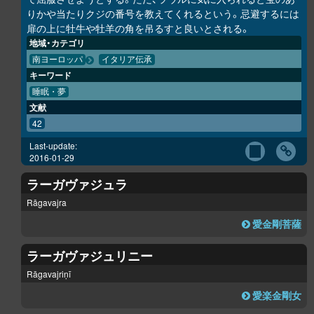
りかや当たりクジの番号を教えてくれるという。忌避するには
扉の上に牡牛や牡羊の角を吊るすと良いとされる。
地域・カテゴリ
南ヨーロッパ
イタリア伝承
キーワード
睡眠・夢
文献
42
Last-update:
2016-01-29
ラーガヴァジュラ
Rāgavajra
愛金剛菩薩
ラーガヴァジュリニー
Rāgavajriṇī
愛楽金剛女