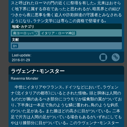
スと呼ばれたローマの門の近くに祭壇を有した。元来はおそら
く地下界に属する存在であったと思われるが、暗黒界との結び
つきから夜に悪事を働く盗人や詐欺師達の守護者とみなされる
ようになり、ラテン文学には専らこの資格で登場する。
地域・カテゴリ
南ヨーロッパ
イタリア・ローマ神話
文献
01
Last-update:
2016-01-29
ラヴェンナ・モンスター
Ravenna Monster
中世にイタリアやフランス、ドイツなどにおいて、ラヴェン
ナ（北イタリアの都市）にいるとされた怪物。頭と胴体は人間の
ものだが腕のあるべき部分にコウモリか猛禽類の翼がついてお
り、下半身は一本足で魚のような鱗に覆われ、鳥のような鉤爪
のついた足がある。また膝ほどの高さに目がついている。二本
足で片方は人間の足がついている場合もあるがいずれにしても
やはり膝部分に目がついている。このラヴェンナ・モンスター