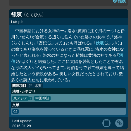
雒嬪
雒嬪
らくひん
Luò-pín
中国神話における女神の一。洛水（黄河に注ぐ河の一つ）と伊
川（いせん）が合流する辺りに住んでいた洛水の女神で、「洛神
（らくしん）」、「宓妃（ふっぴ）」とも呼ばれる。「
伏羲
（ふっき）」
の娘であり洛水を渡っているときに溺れ死に、洛水の女神にな
ったと言われる。洛水の神になった雒嬪は黄河の神である「
河
伯
（かはく）」と結婚した。ここに太陽を射落としたことで有名
な弓の名人ゲイがやってきて、河伯を弓で射て雒嬪を奪って結
婚したという伝説がある。美しい女性だったとされており、数
多くの詩人たちに歌われている。
関連項目
羿
冰夷
地域・カテゴリ
東アジア
中国神話
文献
02
Last-update:
2016-01-29