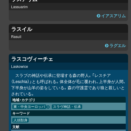
Lassuarim
イアスアリム
ラスイル
Rasuil
ラグエル
ラスコヴィーチェ
Laskowice
スラブの神話や伝承に登場する森の野人。「レスチア
（Leschia）」とも呼ばれる。体全体が毛に覆われ、上半身が人間、
下半身が山羊の姿をしている。森の守護霊であり狼と親しいと
されている。
地域・カテゴリ
東・中央ヨーロッパ
スラヴ神話・伝承
キーワード
人頭獣身
文献