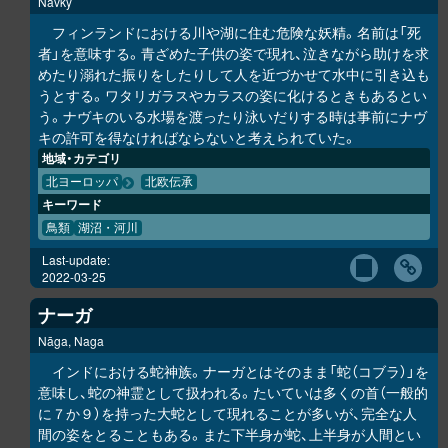
Navky
フィンランドにおける川や湖に住む危険な妖精。名前は「死
者」を意味する。青ざめた子供の姿で現れ、泣きながら助けを求
めたり溺れた振りをしたりして人を近づかせて水中に引き込も
うとする。ワタリガラスやカラスの姿に化けるときもあるとい
う。ナヴキのいる水場を渡ったり泳いだりする時は事前にナヴ
キの許可を得なければならないと考えられていた。
地域・カテゴリ
北ヨーロッパ
北欧伝承
キーワード
鳥類
湖沼・河川
Last-update:
2022-03-25
ナーガ
Nāga, Naga
インドにおける蛇神族。ナーガとはそのまま「蛇（コブラ）」を
意味し、蛇の神霊として扱われる。たいていは多くの首（一般的
に７か９）を持った大蛇として現れることが多いが、完全な人
間の姿をとることもある。また下半身が蛇、上半身が人間とい