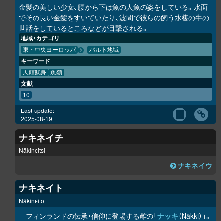
金髪の美しい少女、腰から下は魚の人魚の姿をしている。水面
でその長い金髪をすいていたり、波間で彼らの飼う水棲の牛の
世話をしているところなどが目撃される。
地域・カテゴリ
東・中央ヨーロッパ
バルト地域
キーワード
人頭獣身
魚類
文献
10
Last-update:
2025-08-19
ナキネイチ
Näkineitsi
ナキネイウ
ナキネイト
Näkineito
フィンランドの伝承・信仰に登場する雌の「
ナッキ
（Näkki）」。