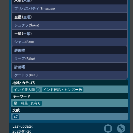
木星（
木曜
）
ブリハスパティ
Bṛhaspati
金星（
金曜
）
シュクラ
Śukra
土星（
土曜
）
シャニ
Śani
羅睺曜
ラーフ
Rāhu
計都曜
ケートゥ
Ketu
地域・カテゴリ
インド亜大陸
インド神話・ヒンズー教
キーワード
星・惑星
表有り
文献
47
Last-update:
2026-01-20