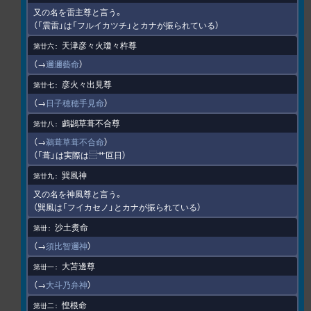
又の名を雷主尊と言う。
（「震雷」は「フルイカツチ」とカナが振られている）
天津彦々火瓊々杵尊
（→
邇邇藝命
）
彦火々出見尊
（→
日子穂穂手見命
）
鸕鷁草葺不合尊
（→
鵜葺草葺不合命
）
（「葺」は実際は⿳艹叵日）
巽風神
又の名を神風尊と言う。
（巽風は「フイカセノ」とカナが振られている）
沙土煑命
（→
須比智邇神
）
大苫邊尊
（→
大斗乃弁神
）
惶根命