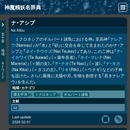
神魔精妖名辞典
NEWS
ナ・アシプ
Na Atibu
INFO
五
十
ミクロネシアのギルバート諸島における神。至高神「
ナレア
音
文献
ウ
（Nareau）」が「水」と「砂」に交合を命じて生まれたのがナ・ア
シプと「
ネイ・テウケズ
（Nei Teukez）」であり、この二神は「
テ・
地
域
検索
イカワイ
（Te Ikawai）」（＝最年長者）、「
ネイ・マレナ
（Nei
Marena）」（＝闇の女）、「
テ・ナオ
（Te Nao）」（＝波）、「
ナ・キカ
キ
凖項目
ー
（Na Kika）」（＝タコの主）、「
リキ
（Riki）」（＝ウナギ）などの子神
ワ
ー
を設けた。さらに最後に太陽や月、生物を創造する「若きナレア
ド
画像資料便覧
ウ」を生んだ。
地域・カテゴリ
LINK
環太平洋
ミクロネシア
ギルバート諸島
文献
02
Last-update:
2026-02-01