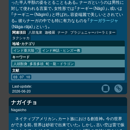
った半人半獣の姿をとることもある。ナーガというのは男性に
対して使われる言葉で、女性形では「ナーギー（Nāgi）」、或いは
「ナーギニー（Nāgini）」と呼ばれ、容姿端麗で美しいとされてい
る。彼らナーガの中でも特に有力なものを「
ナーガラージャ
（Nāga-rāja）」という。
関連項目
八部鬼衆
迦楼羅
ナーク
プラジュニャーパーラミター
タクシャカ
地域・カテゴリ
インド亜大陸
インド神話・ヒンズー教
キーワード
人頭獣身
多首多頭
蛇・龍・ドラゴン
文献
03
07
10
Last-update:
2026-06-20
ナガイチョ
Nagaicho
ネイティブアメリカン、カート族における創造神。今の世界
ができる前、世界は砂岩で出来ていた。しかし、古い空は雷で振