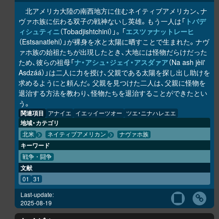
北アメリカ大陸の南西地方に住むネイティブアメリカン、ナ
ヴァホ族に伝わる双子の戦神ないし英雄。もう一人は「
トバデ
ィシュティニ
（Tobadjishtchini）」。「
エスツァナットレーヒ
（Estsanatlehi）」が裸身を水と太陽に晒すことで生まれた。ナヴ
ァホ族の始祖たちが出現したとき、大地には怪物だらけだった
ため、彼らの祖母「
ナ・アシュ・ジェイ・アスダァア
（Na ash jèii'
Asdzáá）」は二人に力を授け、父親である太陽を探し出し助けを
求めるようにと頼んだ。父親を見つけた二人は、父親に怪物を
退治する方法を教わり、怪物たちを退治することができたとい
う。
関連項目
アナイエ
イエッイーツオー
ツエ・ニナハレエエ
地域・カテゴリ
北米
ネイティブアメリカン
ナヴァホ族
キーワード
戦争・闘争
文献
01
31
Last-update:
2025-08-19