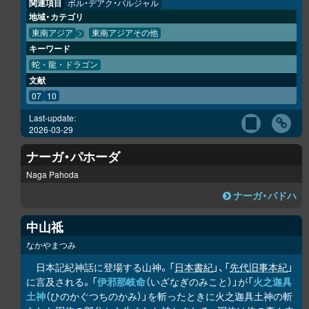
関連項目
ボル・デアク・パルジャル
地域・カテゴリ
東南アジア
東南アジアその他
キーワード
蛇・龍・ドラゴン
文献
07
10
Last-update:
2026-03-29
ナーガ・パホーダ
Naga Pahoda
ナーガ・パドハ
中山祗
なかやまつみ
日本記紀神話に登場する山神。「
日本書紀
」、「
先代旧事本紀
」
に言及される。「
伊邪那岐命
（いざなぎのみこと）」が「
火之迦具
土神
（ひのかぐつちのかみ）」を斬ったときに火之迦具土神の斬