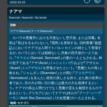
2022-03-25
ナアマ
Naamah, Naamah', Na’amah
別称
マアマ
ナヘマ
（Maamah）
（Nahemah）
カバラや悪魔学における天使ないし堕天使、または淫魔。名
前は「喜ばせるもの」ないし「隠所」を意味する。旧約聖書「
創世
記
」においてナアマは人間でトバル＝カインの姉として登場す
るが、カバラにおいては娼婦ないし売春の四天使の一人であ
り、「
サマエル
（Samael, Sammael）」の妻の一人ともされる。神
の息子である「アザ（Azza）」（→
シェミハザ
）および「アザエル
（Azael）」（→
アザゼル
）を堕落させたという。「悪魔たちの母」と
称され、「シャムダン（Shamdan）」との間に「
アスモデウス
（Asmodeus）」を生んだ。絶世の美しさを誇り、また夜の世界の
者であり、月の力が弱い日の夜には最大の力を発揮するとい
う。ナアマの美は人間だけでなく悪魔や霊をも魅惑するもので
あるという。グリモアにおいてナアマは8人の「
アーク・シーデ
ーモン
（Arch She-Demon(s)）」（大女悪魔）の一人とされる。
地域・カテゴリ