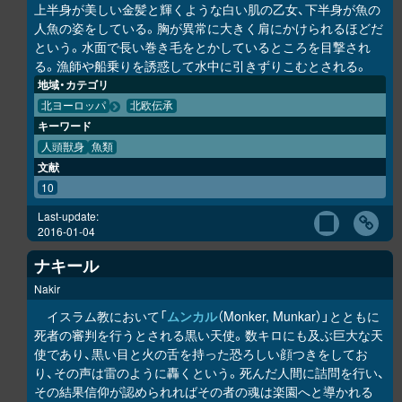
上半身が美しい金髪と輝くような白い肌の乙女、下半身が魚の
人魚の姿をしている。胸が異常に大きく肩にかけられるほどだ
という。水面で長い巻き毛をとかしているところを目撃され
る。漁師や船乗りを誘惑して水中に引きずりこむとされる。
地域・カテゴリ
北ヨーロッパ
北欧伝承
キーワード
人頭獣身
魚類
文献
10
Last-update:
2016-01-04
ナキール
Nakir
イスラム教において「
ムンカル
（Monker, Munkar）」とともに
死者の審判を行うとされる黒い天使。数キロにも及ぶ巨大な天
使であり、黒い目と火の舌を持った恐ろしい顔つきをしてお
り、その声は雷のように轟くという。死んだ人間に詰問を行い、
その結果信仰が認められればその者の魂は楽園へと導かれる