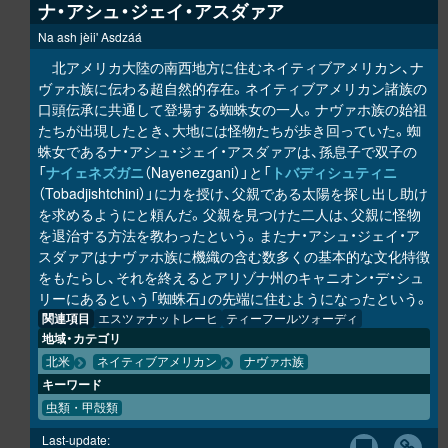
ナ・アシュ・ジェイ・アスダァア
Na ash jèii' Asdzáá
北アメリカ大陸の南西地方に住むネイティブアメリカン、ナ
ヴァホ族に伝わる超自然的存在。ネイティブアメリカン諸族の
口頭伝承に共通して登場する蜘蛛女の一人。ナヴァホ族の始祖
たちが出現したとき、大地には怪物たちが歩き回っていた。蜘
蛛女であるナ・アシュ・ジェイ・アスダァアは、孫息子で双子の
「
ナイェネズガニ
（Nayenezgani）」と「
トバディシュティニ
（Tobadjishtchini）」に力を授け、父親である太陽を探し出し助け
を求めるようにと頼んだ。父親を見つけた二人は、父親に怪物
を退治する方法を教わったという。またナ・アシュ・ジェイ・ア
スダァアはナヴァホ族に機織の含む数多くの基本的な文化特徴
をもたらし、それを終えるとアリゾナ州のキャニオン・デ・シュ
リーにあるという「蜘蛛石」の先端に住むようになったという。
関連項目
エスツァナットレーヒ
ティーフールツォーディ
地域・カテゴリ
北米
ネイティブアメリカン
ナヴァホ族
キーワード
虫類・甲殻類
Last-update: