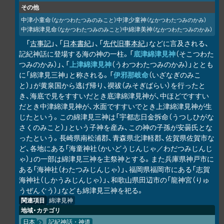
その他
中津小童命
中津少童神
（なかつわたつみのみこと）
（なかつわたつみのかみ）
中津綿津見命
中綿津美神
（なかつわたつみのみこと）
（なかつわたつみのかみ）
「
古事記
」、「
日本書紀
」、「
先代旧事本紀
」などに言及される、
記紀神話に登場する海の神の一柱。「
底津綿津見神
（そこつわた
つみのかみ）」、「
上津綿津見神
（うわつわたつみのかみ）」ととも
に「綿津見三神」と称される。「
伊邪那岐命
（いざなぎのみこ
と）」が黄泉国から逃げ帰り、禊祓（みそぎばらい）を行ったと
き、海底で見をすすいだとき底津綿津見神が、中ほどですすい
だとき中津綿津見神が、水面ですすいでとき上津綿津見神が生
じたという。この綿津見三神は「宇都志日金拆命（うつしひがな
さくのみこと）」という子神を産み、この神の子孫が安曇氏とな
ったという。長崎県南松浦郡、青森県北津軽郡、佐賀県佐賀市な
ど、各地にある「海童神社（かいどうじんじゃ／わだつみじんじ
ゃ）」の一部は綿津見三神を主祭神とする。また兵庫県神戸市に
ある「海神社（わたつみじんじゃ）」、福岡県福岡市にある「志賀
海神社（しかうみじんじゃ）」、和歌山県田辺市の「龍神宮（りゅ
うぜんぐう）」なども綿津見三神を祀る。
関連項目
綿津見神
地域・カテゴリ
日本
記紀神話・神道