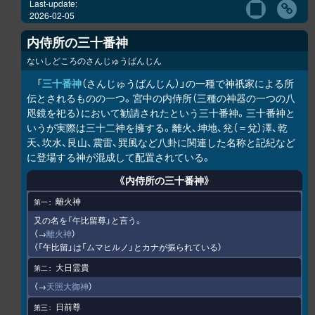
Last-update:
2026-02-05
内侍所の三十番神
ないしどころのさんじゅうばんじん
「
三十番神
（さんじゅうばんじん）」の一種で神祇家による所
伝とされるものの一つ。宮中の内侍所（三種の神器の一つの八
咫鏡を祀る）において勧請されたという三十番神。三十番神と
いうが実際は三十二神を擁する。離火、坤地、兊（＝兌）澤、乾
天、坎水、艮山、震雷、巽風など八卦に関連した名称と記紀など
に登場する神が混成して配置されている。
《内侍所の三十番神》
離火神
又の名を「午比留尊」と言う。
（→
離火神
）
（「午比留」は「ムマヒルノ」とカナが振られている）
大日霊貴
（→
天照大御神
）
日前尊