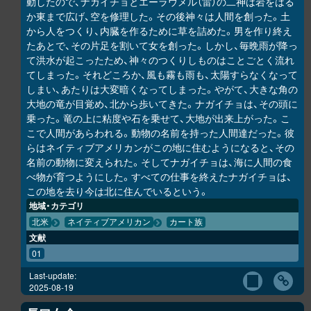
動したので、ナガイチョとエーラウメル（雷）の二神は岩をはる
か東まで広げ、空を修理した。その後神々は人間を創った。土
から人をつくり、内臓を作るために草を詰めた。男を作り終え
たあとで、その片足を割いて女を創った。しかし、毎晩雨が降っ
て洪水が起こったため、神々のつくりしものはことごとく流れ
てしまった。それどころか、風も霧も雨も、太陽すらなくなって
しまい、あたりは大変暗くなってしまった。やがて、大きな角の
大地の竜が目覚め、北から歩いてきた。ナガイチョは、その頭に
乗った。竜の上に粘度や石を乗せて、大地が出来上がった。こ
こで人間があらわれる。動物の名前を持った人間達だった。彼
らはネイティブアメリカンがこの地に住むようになると、その
名前の動物に変えられた。そしてナガイチョは、海に人間の食
べ物が育つようにした。すべての仕事を終えたナガイチョは、
この地を去り今は北に住んでいるという。
地域・カテゴリ
北米
ネイティブアメリカン
カート族
文献
01
Last-update:
2025-08-19