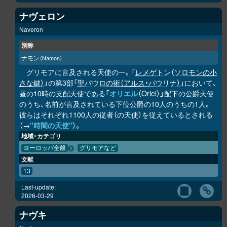
ナヴェロン
Naveron
別称
ナモン
（Namon）
グリモアに言及される天使の一。「
レメゲトン（ソロモンの小
さな鍵）
」の第3部「
聖パウロの術（アルス・パウリナ）
」において、
昼の10時の支配天使である「
オリエル
（Oriel）」配下の公爵天使
のうち、名前が言及されている下位公爵の10人のうちの1人。
彼らはそれぞれ1100人の従者（の天使）を従えているとされる
（→
"時間の天使"
）。
地域・カテゴリ
ヨーロッパ全般
グリモアなど
文献
13
Last-update:
2026-03-29
ナヴキ