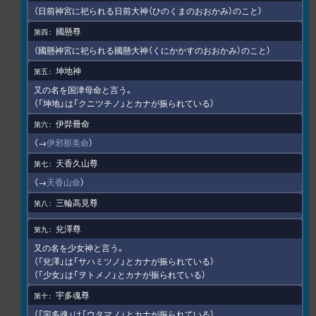
（日前神宮に祀られる日前大神（ひのくまのおおかみ）のこと）
國懸尊
（國懸神宮に祀られる國懸大神（くにかかすのおおかみ）のこと）
坤地神
又の名を国津母命と言う。
（「坤地」は「クニツチノ」とカナが振られている）
伊弉冊命
（→
伊邪那美命
）
天香久山尊
（→
天香山命
）
三輪高見尊
兊澤尊
又の名を少女神と言う。
（「兊澤」は「サハミツノ」とカナが振られている）
（「少女」は「ヲトメノ」とカナが振られている）
宇多魂尊
（「宇多魂」は「ウタマノ」とカナが振られている）