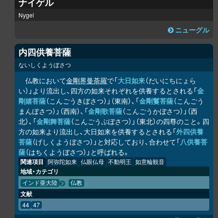
ナイゲル
Nygel
ニューグル
内四供養菩薩
ないしくようぼさつ
仏教において
金剛界曼荼羅
で「
大日如来
（だいにちにょら
い）」より流出し、四方の如来それぞれを供養するとされる「
金
剛嬉菩薩
（こんごうきぼさつ）」（東南）、「
金剛鬘菩薩
（こんごう
まんぼさつ）」（西南）、「
金剛歌菩薩
（こんごうかぼさつ）」（西
北）、「
金剛舞菩薩
（こんごうぶぼさつ）」（東北）の四尊のこと。四
方の如来より流出し、大日如来を供養するとされる「
外四供養
菩薩
（げしくようぼさつ）」と対応しており、合わせて「
八供養菩
薩
（はちくようぼさつ）」と呼ばれる。
関連項目
阿弥陀如来
仏眼仏母
不動明王
如意輪観音
地域・カテゴリ
インド亜大陸
仏教
文献
44
47