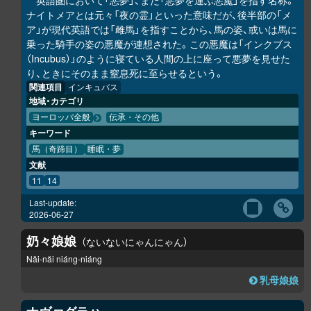
英語圏において「悪夢」、また「悪夢を運ぶ悪魔」を指す名称。
ナイトメアとは元々「夜の霊」といった意味だが、後半部の「メ
ア」が現代英語では「雌馬」を指すことから、馬の姿、或いは馬に
乗った騎手の姿の悪魔が連想された。この悪魔は「インクブス
（Incubus）」のように寝ている人間の上に座って悪夢を見せた
り、ときにそのまま窒息死に至らせるという。
関連項目
インキュバス
地域・カテゴリ
ヨーロッパ全般
伝承・その他
キーワード
馬（奇蹄目）
睡眠・夢
文献
11
14
Last-update:
2026-06-27
奶々娘娘
ないないにゃんにゃん
Nǎi-nǎi niáng-niáng
乳母娘娘