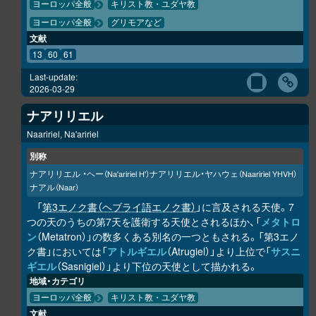
ヨーロッパ全般
キリスト教・ユダヤ教
ヨーロッパ全般
グリモアなど
文献
13
60
61
Last-update:
2026-03-29
ナアリリエル
Naaririel, Na'aririel
別称
ナアリリエル ・ヘー
ナアリリエル・ヤハウェ
（Na'aririel H'）
（Naaririel YHVH）
ナアル
（Naar）
「
第3エノク書（ヘブライ語エノク書）
」に言及される天使。7
つの天のうちの第7天を護衛する天使とされるほか、「
メタトロ
ン
（Metatron）」の数多くある別名の一つともされる。「第3エノ
ク書」においては「
アトルギエル
（Atrugiel）」より上位で「
サスニ
ギエル
（Sasnigiel）」より下位の天使として描かれる。
地域・カテゴリ
ヨーロッパ全般
キリスト教・ユダヤ教
文献