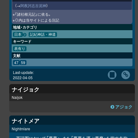
（→
阿夜訶志古泥神
）
※「諸社根元記」に依る。
※（）内は当サイトによる注記
地域・カテゴリ
日本
記紀神話・神道
キーワード
表有り
文献
47
59
Last-update:
2022-04-05
ナイジョク
Naijok
アジョク
ナイトメア
Nightmlare