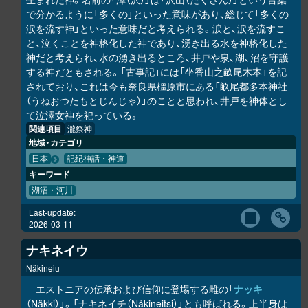
で分かるように「多くの」といった意味があり、総じて「多くの
涙を流す神」といった意味だと考えられる。涙と、涙を流すこ
と、泣くことを神格化した神であり、湧き出る水を神格化した
神だと考えられ、水の湧き出るところ、井戸や泉、湖、沼を守護
する神だともされる。「古事記」には「坐香山之畝尾木本」を記
されており、これは今も奈良県橿原市にある「畝尾都多本神社
（うねおつたもとじんじゃ）」のことと思われ、井戸を神体とし
て泣澤女神を祀っている。
関連項目
瀧祭神
地域・カテゴリ
日本
記紀神話・神道
キーワード
湖沼・河川
Last-update:
2026-03-11
ナキネイウ
Näkineiu
エストニアの伝承および信仰に登場する雌の「
ナッキ
（Näkki）」。「ナキネイチ（Näkineitsi）」とも呼ばれる。上半身は