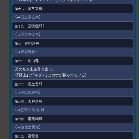
国常立尊
（→
国之常立神
）
国狹槌尊?
（→
国之狭土神
）
豊斟渟尊
（→
豊雲野神
）
艮山尊
又の名を山主尊と言う。
（「艮山」は「ネダチ」とカナが振られている）
泥土煑尊
（→
宇比地邇神
）
大戸道尊
（→
意富斗能地神
）
素戔鳴尊
（→
須佐之男命
）
震雷尊