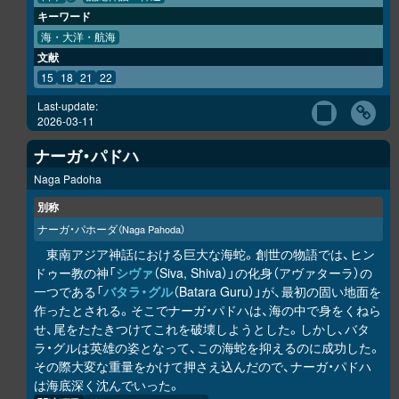
キーワード
海・大洋・航海
文献
15
18
21
22
Last-update:
2026-03-11
ナーガ・パドハ
Naga Padoha
別称
ナーガ・パホーダ
（Naga Pahoda）
東南アジア神話における巨大な海蛇。創世の物語では、ヒン
ドゥー教の神「
シヴァ
（Siva, Shiva）」の化身（アヴァターラ）の
一つである「
バタラ・グル
（Batara Guru）」が、最初の固い地面を
作ったとされる。そこでナーガ・パドハは、海の中で身をくねら
せ、尾をたたきつけてこれを破壊しようとした。しかし、バタ
ラ・グルは英雄の姿となって、この海蛇を抑えるのに成功した。
その際大変な重量をかけて押さえ込んだので、ナーガ・パドハ
は海底深く沈んでいった。