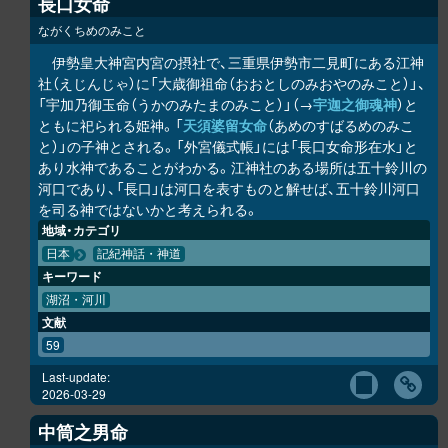
長口女命
ながくちめのみこと
伊勢皇大神宮内宮の摂社で、三重県伊勢市二見町にある江神
社（えじんじゃ）に「大歳御祖命（おおとしのみおやのみこと）」、
「宇加乃御玉命（うかのみたまのみこと）」（→
宇迦之御魂神
）と
ともに祀られる姫神。「
天須婆留女命
（あめのすばるめのみこ
と）」の子神とされる。「外宮儀式帳」には「長口女命形在水」と
あり水神であることがわかる。江神社のある場所は五十鈴川の
河口であり、「長口」は河口を表すものと解せば、五十鈴川河口
を司る神ではないかと考えられる。
地域・カテゴリ
日本
記紀神話・神道
キーワード
湖沼・河川
文献
59
Last-update:
2026-03-29
中筒之男命