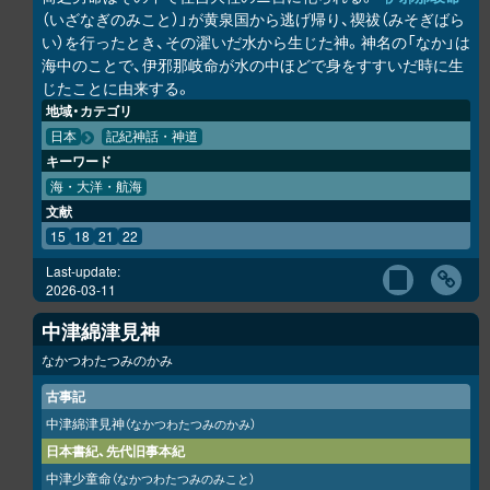
（いざなぎのみこと）」が黄泉国から逃げ帰り、禊祓（みそぎばら
い）を行ったとき、その濯いだ水から生じた神。神名の「なか」は
海中のことで、伊邪那岐命が水の中ほどで身をすすいだ時に生
じたことに由来する。
地域・カテゴリ
日本
記紀神話・神道
キーワード
海・大洋・航海
文献
15
18
21
22
Last-update:
2026-03-11
中津綿津見神
なかつわたつみのかみ
古事記
中津綿津見神
（なかつわたつみのかみ）
日本書紀、先代旧事本紀
中津少童命
（なかつわたつみのみこと）