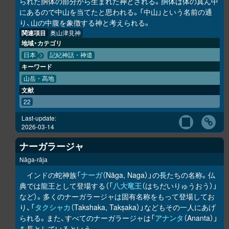
られた胴体の部分から生まれた神とされる。胴体は体の真ん中
にあるので中山を当てたと思われる。「中山」という名前の通
り、山の中腹を象徴する神と考えられる。
関連項目
奥山津見神
地域・カテゴリ
日本
記紀神話・神道
キーワード
山岳・高地
文献
22
Last-update:
2026-03-14
ナーガラージャ
Nāga-rāja
インドの蛇神族「
ナーガ
（Nāga, Naga）」の長たちの名称。仏
典では龍王として登場する（「
八大竜王
（はちだいりゅうおう）」
など）。多くのナーガラージャは固有名称をもって登場してお
り、「
タクシャカ
（Takshaka, Takṣaka）」などもその一人にあげ
られる。また、すべてのナーガラージャは「
アナンタ
（Ananta）」
を長としているという。