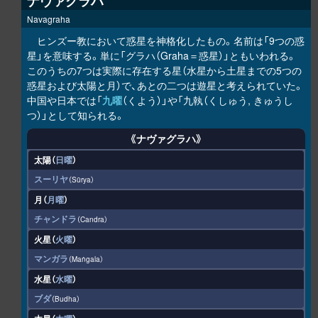
ナヴァグラハ
Navagraha
ヒンズー教において惑星を神格化したもの。名前は「9つの惑
星」を意味する。単に「グラハ（Graha＝惑星）」ともいわれる。
このうちの7つは実際に存在する星（水星から土星までの5つの
惑星および太陽と月）で、あとの二つは遊星と考えられていた。
中国や日本では「
九曜
（くよう）」や「九執（くしゅう, きゅうし
つ）」として知られる。
《ナヴァグラハ》
太陽（
日曜
）
スーリヤ
Sūrya
月（
月曜
）
チャンドラ
Candra
火星（
火曜
）
マンガラ
Maṅgala
水星（
水曜
）
ブダ
Budha