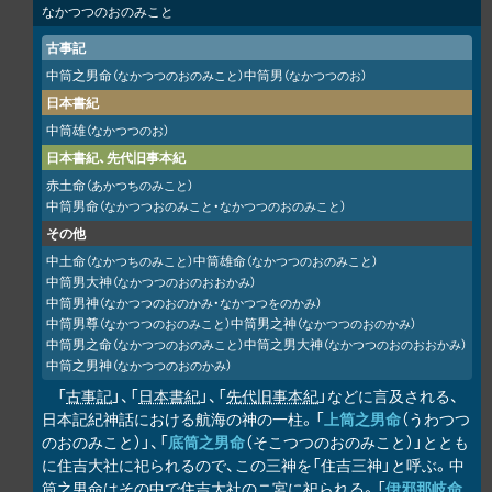
なかつつのおのみこと
古事記
中筒之男命
中筒男
（なかつつのおのみこと）
（なかつつのお）
日本書紀
中筒雄
（なかつつのお）
日本書紀、先代旧事本紀
赤土命
（あかつちのみこと）
中筒男命
（なかつつおのみこと・なかつつのおのみこと）
その他
中土命
中筒雄命
（なかつちのみこと）
（なかつつのおのみこと）
中筒男大神
（なかつつのおのおおかみ）
中筒男神
（なかつつのおのかみ・なかつつをのかみ）
中筒男尊
中筒男之神
（なかつつのおのみこと）
（なかつつのおのかみ）
中筒男之命
中筒之男大神
（なかつつのおのみこと）
（なかつつのおのおおかみ）
中筒之男神
（なかつつのおのかみ）
「
古事記
」、「
日本書紀
」、「
先代旧事本紀
」などに言及される、
日本記紀神話における航海の神の一柱。「
上筒之男命
（うわつつ
のおのみこと）」、「
底筒之男命
（そこつつのおのみこと）」ととも
に住吉大社に祀られるので、この三神を「住吉三神」と呼ぶ。中
筒之男命はその中で住吉大社のニ宮に祀られる。「
伊邪那岐命