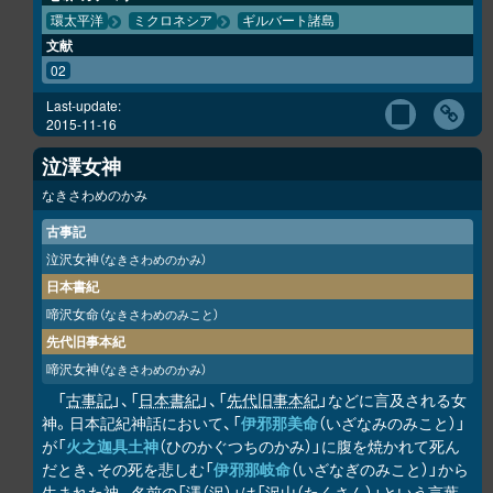
環太平洋
ミクロネシア
ギルバート諸島
文献
02
Last-update:
2015-11-16
泣澤女神
なきさわめのかみ
古事記
泣沢女神
（なきさわめのかみ）
日本書紀
啼沢女命
（なきさわめのみこと）
先代旧事本紀
啼沢女神
（なきさわめのかみ）
「
古事記
」、「
日本書紀
」、「
先代旧事本紀
」などに言及される女
神。日本記紀神話において、「
伊邪那美命
（いざなみのみこと）」
が「
火之迦具土神
（ひのかぐつちのかみ）」に腹を焼かれて死ん
だとき、その死を悲しむ「
伊邪那岐命
（いざなぎのみこと）」から
生まれた神。名前の「澤（沢）」は「沢山（たくさん）」という言葉