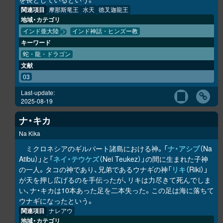
関連項目
摩那斯竜王
水天
徳叉迦龍王
地域・カテゴリ
インド亜大陸
インド神話・ヒンズー教
キーワード
蛇・龍・ドラゴン
文献
03
Last-update:
2025-08-19
ナ・キカ
Na Kika
ミクロネシアのギルバート諸島における神。「
ナ・アシプ
（Na
Atibu）」と「
ネイ・テウケズ
（Nei Teukez）」の間に生まれた子神
の一人。タコの神であり、兄弟であるウナギの神「
リキ
（Riki）」
が天を押し広げるのを手伝ったが、リキは力尽きて死んでしま
い、ナ・キカは10本あった足を二本失った。この足は海に落ちて
ウナギになったという。
関連項目
ナレアウ
地域・カテゴリ