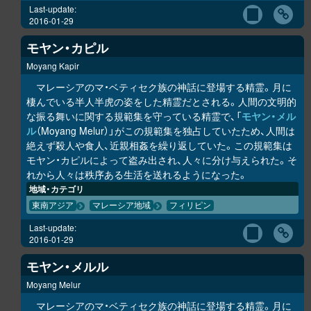
Last-update:
2016-01-29
モヤン・カピル
Moyang Kapir
マレーシアのマ・ベティセク族の神話に登場する精霊。月に
棲んでいる半人半虎の姿をした精霊だとされる。人間の文明的
な振る舞いに関する規範集を守っている精霊で、「
モヤン・メル
ル
（Moyang Melur）」がこの規範集を独占していたため、人間は
絶えず殺人や食人、近親相姦を繰り返していた。この規範集は
モヤン・カピルによって盗み出され、人々に分け与えられた。そ
れから人々は秩序ある生活を送れるようになった。
地域・カテゴリ
東南アジア
マレーシア地域
フィリピン
Last-update:
2016-01-29
モヤン・メルル
Moyang Melur
マレーシアのマ・ベティセク族の神話に登場する精霊。月に