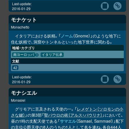
Last-update:
2016-01-29
モナケット
Monachetto
イタリアにおける妖精。「
ノーム
（Gnome）」のような地下に
住む妖精で、洞窟やトンネルといった地下世界に関わる。
地域・カテゴリ
南ヨーロッパ
イタリア伝承
文献
42
Last-update:
2016-01-29
モナシエル
Monasiel
グリモアに言及される天使の一。「
レメゲトン（ソロモンの小
さな鍵）
」の第3部「
聖パウロの術（アルス・パウリナ）
」において、
昼の1時の支配天使である「
サマエル
（Samael, Sammael）」配下
の主位公爵天使の8人のうちの1人として名を連ね、各自444人