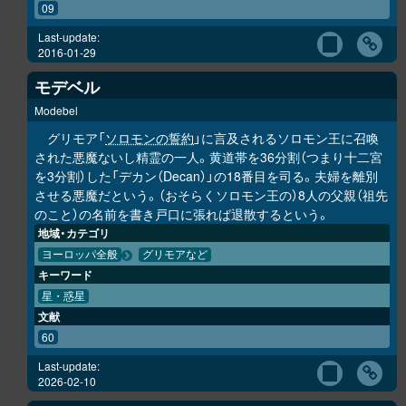
09
Last-update:
2016-01-29
モデベル
Modebel
グリモア「
ソロモンの誓約
」に言及されるソロモン王に召喚
された悪魔ないし精霊の一人。黄道帯を36分割（つまり十二宮
を3分割）した「デカン（Decan）」の18番目を司る。夫婦を離別
させる悪魔だという。（おそらくソロモン王の）8人の父親（祖先
のこと）の名前を書き戸口に張れば退散するという。
地域・カテゴリ
ヨーロッパ全般
グリモアなど
キーワード
星・惑星
文献
60
Last-update:
2026-02-10