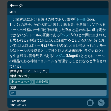
モージ
Móði
北欧神話における怒りの神であり、雷神「
トール
（þórr,
Thor）」の息子。その名前は「激しく怒る者」を意味し、父である
トールの性格の一側面が神格化した存在と思われる。母は定か
ではないが、トールの正妻である「
シフ
（Sif）」との間に生まれた
と思われる。神話ではほとんど活躍することがないが、詩にお
いてはしばしばトールは「モージの父」と言い換えられた。モー
ジはトールの後継者として神と巨人の終末戦争「ラグナロク」
を生き残り、異母兄弟である「
マグニ
（Magni）」とともにトール
の遺品である神槌ニョルニルを管理することになると予言され
ている。
関連項目
イアールンサクサ
地域・カテゴリ
北ヨーロッパ
北欧神話
文献
01
Last-update:
2016-01-29