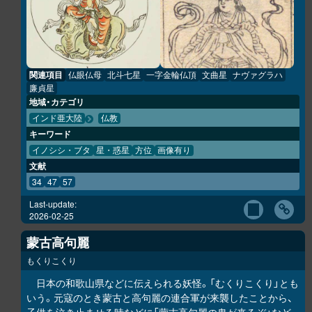
関連項目
仏眼仏母
北斗七星
一字金輪仏頂
文曲星
ナヴァグラハ
廉貞星
地域・カテゴリ
インド亜大陸
仏教
キーワード
イノシシ・ブタ
星・惑星
方位
画像有り
文献
34
47
57
Last-update:
2026-02-25
蒙古高句麗
もくりこくり
日本の和歌山県などに伝えられる妖怪。「むくりこくり」とも
いう。元寇のとき蒙古と高句麗の連合軍が来襲したことから、