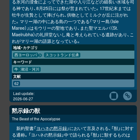
る氷河の浸食によってできた湖や入り江などの細長い水域を司
る神であり、8月25日には祭が営まれていた。17世紀末までは
牡牛が生贄として捧げられ、供物としてミルクが丘に注がれ
た。マリー湖の中にある島の一つである「マリー島（Isle
Maree）」はモウリーの聖地であり、また聖マエルバ（St.
Maelrubha）の礼拝堂ないし庵と考えられている遺跡があり、こ
れがマリー湖の語源となっている。
地域・カテゴリ
西ヨーロッパ
スコットランド伝承
キーワード
牛
湖沼・河川
文献
62
Last-update:
2026-06-27
黙示録の獣
The Beast of the Apocalypse
新約聖書「
ヨハネの黙示録
」において言及される、「獣」に対す
る通称。「ヨハネの黙示録」中で語られる「獣」に類するものは