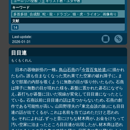
ヨーロッパ全般
キリスト教・ユダヤ教
キーワード
多首多頭
合成獣
蛇・龍・ドラゴン
猫・虎・ライオン
画像有り
文献
14
Last-update:
2026-01-31
目目連
もくもくれん
日本の器物妖怪の一種。
鳥山石燕
の「
今昔百鬼拾遺
」に描かれ
たもの。誰も住まなくなった荒れ果てた空家の破れ障子に、ま
るで部屋の内部を覗くように無数の目が張り付いたもの。石燕
は障子に無数の目が現れた様を、碁盤に置かれた碁石になぞら
え、碁打ちが碁盤に注いだ視線が変化して目目連になったとし
ている。石燕以前に目目連の話は見つからないため、石燕の創
作である可能性が高い。山田野理夫の「東北会談の旅」にも目目
連の話が出てくるが、これは名前を当てはめただけと思われ
る。それによれば、ずっと昔にけちな材木商が、お金をけちって
汚い空家に泊まったところ目目連が出現したが、材木商は恐れ