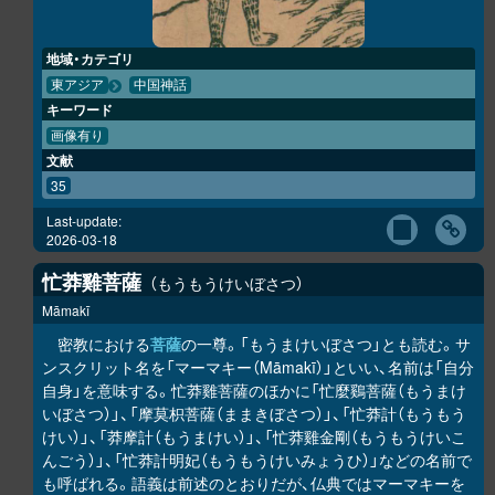
地域・カテゴリ
東アジア
中国神話
キーワード
画像有り
文献
35
Last-update:
2026-03-18
忙莽雞菩薩
もうもうけいぼさつ
Māmakī
密教における
菩薩
の一尊。「もうまけいぼさつ」とも読む。サ
ンスクリット名を「マーマキー（Māmakī）」といい、名前は「自分
自身」を意味する。忙莽雞菩薩のほかに「忙麼鷄菩薩（もうまけ
いぼさつ）」、「摩莫枳菩薩（ままきぼさつ）」、「忙莽計（もうもう
けい）」、「莽摩計（もうまけい）」、「忙莽雞金剛（もうもうけいこ
んごう）」、「忙莽計明妃（もうもうけいみょうひ）」などの名前で
も呼ばれる。語義は前述のとおりだが、仏典ではマーマキーを