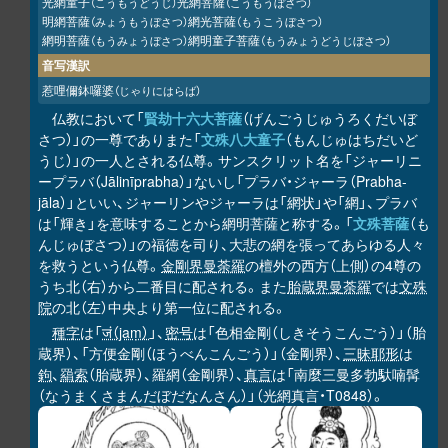
光網童子
光網菩薩
（こうもうどうじ）
（こうもうぼさつ）
明網菩薩
網光菩薩
（みょうもうぼさつ）
（もうこうぼさつ）
網明菩薩
網明童子菩薩
（もうみょうぼさつ）
（もうみょうどうじぼさつ）
音写漢訳
惹哩儞鉢囉婆
（じゃりにはらば）
仏教において「
賢劫十六大菩薩
（げんごうじゅうろくだいぼ
さつ）」の一尊でありまた「
文殊八大童子
（もんじゅはちだいど
うじ）」の一人とされる仏尊。サンスクリット名を「ジャーリニ
ープラバ（Jālinīprabha）」ないし「プラバ・ジャーラ（Prabha-
jāla）」といい、ジャーリンやジャーラは「網状」や「網」、プラバ
は「輝き」を意味することから網明菩薩と称する。「
文殊菩薩
（も
んじゅぼさつ）」の福徳を司り、大悲の網を張ってあらゆる人々
を救うという仏尊。
金剛界曼荼羅
の檀外の西方（上側）の4尊の
うち北（右）から二番目に配される。また
胎蔵界曼荼羅
では
文殊
院
の北（左）中央より第一位に配される。
種字
は「
जं（jaṃ）
」、
密号
は「色相金剛（しきそうこんごう）」（胎
蔵界）、「方便金剛（ほうべんこんごう）」（金剛界）、
三昧耶形
は
鉤
、
羂索
（胎蔵界）、羅網（金剛界）、
真言
は「南麼三曼多勃馱喃髯
（なうまくさまんだぼだなんさん）」（光網真言・T0848）。