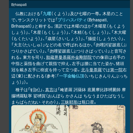
Bṛhaspati
仏教における「
九曜
（くよう）」及び七曜の一尊。木星のこと
で、サンスクリットでは「
ブリハスパティ
（Bṛhaspati,
Brihaspati）」と称する。漢訳では木曜のほか「木曜星（もくよう
しょう）」、「木星（もくしょう）」、「木精（もくしょう）」、「木大曜
（もくたいよう）」、「歳星（さいしょう）」、「攝提（しょうだい）」、
「大主（たいしゅ）」などの名で呼ばれるほか、「勿哩訶娑跛底（ぶ
つりかさばてい）」、「勿哩娑跛底（ぶつりさばってい）」と音写さ
れる。東方を司り、
胎蔵界曼荼羅
外金剛部院
での像容は右手の
中指と薬指を曲げて親指で抑え、左手は腰に当てた姿か、猪頭
冠を戴き左手に樹皮を持って立つ姿。
北斗曼荼羅
では
第一院
右
辺（東）に配される（参考：「
一字金輪仏頂
（いちじきんりんぶっち
ょう）」）。
種子は「
बृ（bṛ）
」、
真言
は「唵婆羅 訶薩鉢 底曩摩比
嚩曩師 摩
跢
攞嚩羅駄寧 娑嚩賀（おんぼら かさんは ちなうまひたばなうし
まらばらだねい そわか）」、
三昧耶形
は瓶口星。