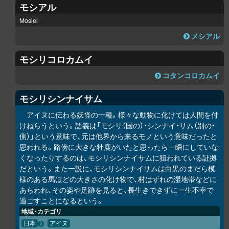
モシアル
Mosiel
メシアル
モシリコ
ロ
カムイ
コタンコ
ロ
カムイ
モシリシンナイサム
アイヌに伝わる妖怪の一種。様々な動物に化けては人間を付
けねらうという。語義は「モシリ（国の）・シンナイ・サム（別の・
側）」という意味で、元は他界から来るモノという意味だったと
思われる。路傍に大きな牡鹿がいたと思ったら一瞬にしていな
くなったりするのは、モシリシンナイサムに狙われている証拠
だという。また一説に、モシリシンナイサムは白黒のまだら模
様のある馬ほどの大きさの化け物で、村はずれの湿地帯などに
あらわれ、その姿や足跡を見ると、長生きできずに一生不幸で
過ごすことになるという。
地域・カテゴリ
日本
アイヌ