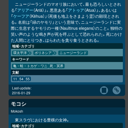
ニュージーランドのマオリ族において、最も恐ろしいとされ
る「
アリアー
（Ariā）」。悪意ある「
アトゥア
（Atua）」、あるいは
「
ケーフア
（Kēhua）」（死後も地上をさまよう霊）の顕現とされ
る。名前は「緑のヤモリ」という意味で、ニュージーランドに実
際に生息するヤモリの一種（Naultinus elegans）のこと。独特の
笑い声のような鳴き声が死を呼ぶとして恐れられた。死にかけ
た人間にとりつき、はらわたを貪り食うとされる。
地域・カテゴリ
環太平洋
ポリネシア
ニュージーランド
キーワード
亀・蛙・トカゲ・ワニ
死・冥界
文献
11
54
55
Last-update:
2016-01-29
モコシ
Mokosh
東スラヴにおける豊穣の女神。
地域・カテゴリ