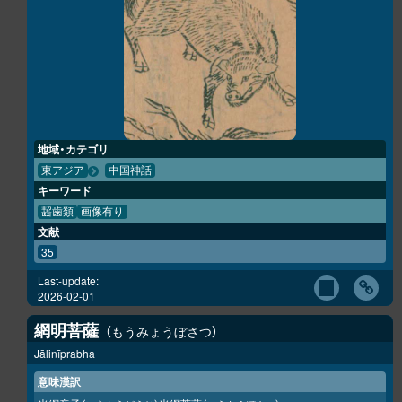
地域・カテゴリ
東アジア
中国神話
キーワード
齧歯類
画像有り
文献
35
Last-update:
2026-02-01
網明菩薩
もうみょうぼさつ
Jālinīprabha
意味漢訳