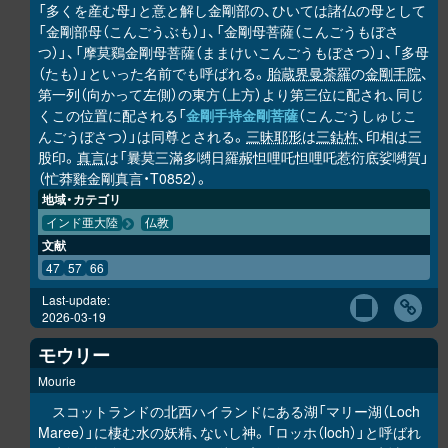
「多くを産む母」と意と解し金剛部の、ひいては諸仏の母として
「金剛部母（こんごうぶも）」、「金剛母菩薩（こんごうもぼさ
つ）」、「摩莫鷄金剛母菩薩（ままけいこんごうもぼさつ）」、「多母
（たも）」といった名前でも呼ばれる。
胎蔵界曼荼羅
の
金剛手院
、
第一列（向かって左側）の東方（上方）より第三位に配され、同じ
くこの位置に配される「
金剛手持金剛菩薩
（こんごうしゅじこ
んごうぼさつ）」は同尊とされる。
三昧耶形
は
三鈷杵
、印相は三
股印。
真言
は「曩莫三滿多嚩日羅赧怛哩吒怛哩吒惹衍底娑嚩賀」
（忙莽雞金剛真言・T0852）。
地域・カテゴリ
インド亜大陸
仏教
文献
47
57
66
Last-update:
2026-03-19
モウリー
Mourie
スコットランドの北西ハイランドにある湖「マリー湖（Loch
Maree）」に棲む水の妖精、ないし神。「ロッホ（loch）」と呼ばれ