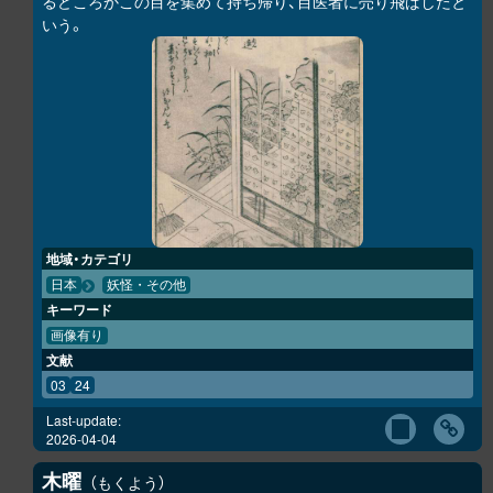
るどころかこの目を集めて持ち帰り、目医者に売り飛ばしたと
いう。
地域・カテゴリ
日本
妖怪・その他
キーワード
画像有り
文献
03
24
Last-update:
2026-04-04
木曜
もくよう