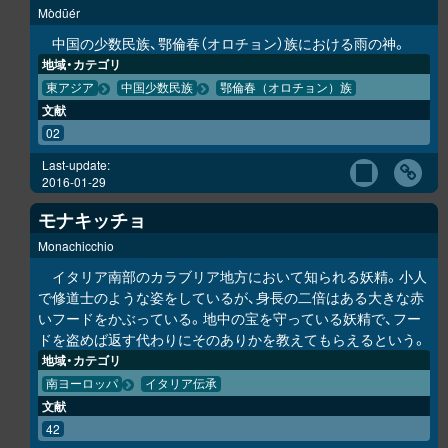
Mòdūér
中国の少数民族、鄂倫春（オロチョン）族における雨の神。
地域・カテゴリ
東アジア
中国少数民族
鄂倫春（オロチョン）族
文献
02
Last-update:
2016-01-29
モナキッチョ
Monachicchio
イタリア南部のカラブリア地方において知られる妖精。小人
で修道士のような姿をしているが、身長の二倍はある大きな赤
いフードをかぶっている。地中の宝を守っている妖精で、フー
ドを盗めば返す代わりにそのありかを教えてもらえるという。
地域・カテゴリ
南ヨーロッパ
イタリア伝承
文献
42