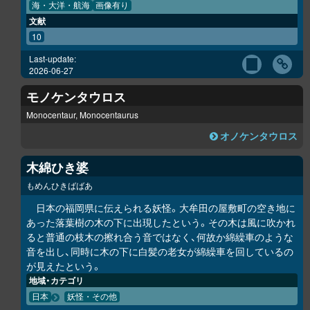
海・大洋・航海
画像有り
文献
10
Last-update:
2026-06-27
モノケンタウロス
Monocentaur, Monocentaurus
オノケンタウロス
木綿ひき婆
もめんひきばばあ
日本の福岡県に伝えられる妖怪。大牟田の屋敷町の空き地に
あった落葉樹の木の下に出現したという。その木は風に吹かれ
ると普通の枝木の擦れ合う音ではなく、何故か綿繰車のような
音を出し、同時に木の下に白髪の老女が綿繰車を回しているの
が見えたという。
地域・カテゴリ
日本
妖怪・その他