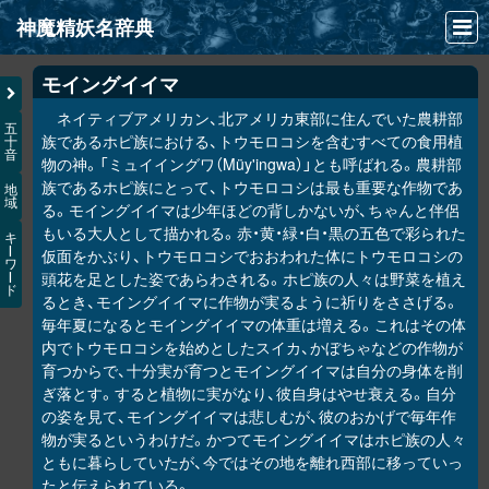
神魔精妖名辞典
NEWS
モイングイイマ
ネイティブアメリカン、北アメリカ東部に住んでいた農耕部
INFO
五
族であるホピ族における、トウモロコシを含むすべての食用植
十
音
文献
物の神。「ミュイイングワ（Müy'ingwa）」とも呼ばれる。農耕部
族であるホピ族にとって、トウモロコシは最も重要な作物であ
地
域
検索
る。モイングイイマは少年ほどの背しかないが、ちゃんと伴侶
もいる大人として描かれる。赤・黄・緑・白・黒の五色で彩られた
キ
凖項目
ー
仮面をかぶり、トウモロコシでおおわれた体にトウモロコシの
ワ
頭花を足とした姿であらわされる。ホピ族の人々は野菜を植え
ー
ド
画像資料便覧
るとき、モイングイイマに作物が実るように祈りをささげる。
毎年夏になるとモイングイイマの体重は増える。これはその体
LINK
内でトウモロコシを始めとしたスイカ、かぼちゃなどの作物が
育つからで、十分実が育つとモイングイイマは自分の身体を削
ぎ落とす。すると植物に実がなり、彼自身はやせ衰える。自分
の姿を見て、モイングイイマは悲しむが、彼のおかげで毎年作
物が実るというわけだ。かつてモイングイイマはホピ族の人々
ともに暮らしていたが、今ではその地を離れ西部に移っていっ
たと伝えられている。