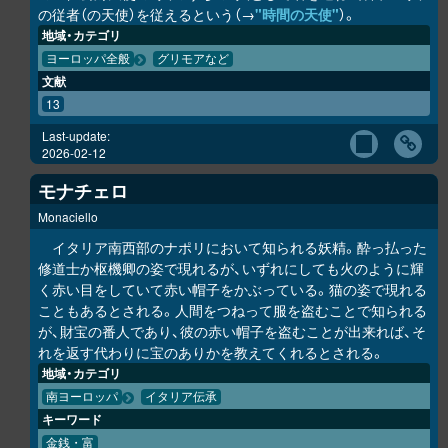
の従者（の天使）を従えるという（→
"時間の天使"
）。
地域・カテゴリ
ヨーロッパ全般
グリモアなど
文献
13
Last-update:
2026-02-12
モナチェロ
Monaciello
イタリア南西部のナポリにおいて知られる妖精。酔っ払った
修道士か枢機卿の姿で現れるが、いずれにしても火のように輝
く赤い目をしていて赤い帽子をかぶっている。猫の姿で現れる
こともあるとされる。人間をつねって服を盗むことで知られる
が、財宝の番人であり、彼の赤い帽子を盗むことが出来れば、そ
れを返す代わりに宝のありかを教えてくれるとされる。
地域・カテゴリ
南ヨーロッパ
イタリア伝承
キーワード
金銭・富