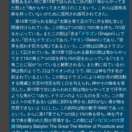
複数あるが、特に第13章で語られる二匹の獣（「海からやってき
た獣」と「地からやってきた獣」）のことをいう。これらは固有名
称を持っていないがために混同され描写されてきた。
第12章で語られる獣は「太陽を着て足の下に月を踏む女」と
関連付けられている。この獣は7つの頭と10の角を持ち、7の冠
をかぶっている。またこの獣は「赤き「
ドラゴン
（Dragon）」」で
あり、「巨大なドラゴン」であり、「
サタン
（Satan）」であり、「世
界を惑わす巨大な蛇」であるという。この獣は以降はドラゴン
として記されている。第13章で語られる最初の獣は海からやっ
てきて10の角と7つの頭を持ち10の冠をかぶっている（つまり
角ごとに冠がついていると解釈される）。また豹に似ているが、
脚は熊のようで、口はライオンのようで、頭には神を汚す名が
刻まれているという。この獣はドラゴンにより42か月の間活動
する権威と大言や涜言を吐く口を与えられ、神やその御名を冒
涜した。第13章で次にあらわれた獣は地からやってきて仔羊の
ような角が二つあり、ドラゴンのようにものを言った。この獣
は人々の右手あるいは額に刻印を押させ、刻印がない者が物を
売買できないようにした。この刻印は獣の数字（666）であった
という。さらに第17章でも7つの頭と10の角を持ち、神を汚す
名で体が覆われた獣が登場する。この獣には「
バビロンの大淫
婦
（Mystery Babylon The Great The Mother of Prostitute and