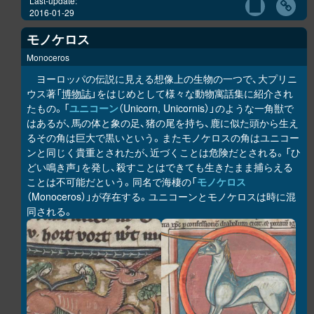
Last-update:
2016-01-29
モノケロス
Monoceros
ヨーロッパの伝説に見える想像上の生物の一つで、大プリニ
ウス著「
博物誌
」をはじめとして様々な動物寓話集に紹介され
たもの。「
ユニコーン
（Unicorn, Unicornis）」のような一角獣で
はあるが、馬の体と象の足、猪の尾を持ち、鹿に似た頭から生え
るその角は巨大で黒いという。またモノケロスの角はユニコー
ンと同じく貴重とされたが、近づくことは危険だとされる。「ひ
どい鳴き声」を発し、殺すことはできても生きたまま捕らえる
ことは不可能だという。同名で海棲の「
モノケロス
（Monoceros）」が存在する。ユニコーンとモノケロスは時に混
同される。