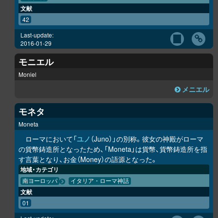
文献
42
Last-update:
2016-01-29
モニエル
Moniel
メニエル
モネタ
Moneta
ローマにおいて「
ユノ
（Juno）」の別称。彼女の神殿がローマ
の貨幣鋳造所となったため、「Moneta」は貨幣、貨幣鋳造所を指
す言葉となり、お金（Money）の語源となった。
地域・カテゴリ
南ヨーロッパ
イタリア・ローマ神話
文献
01