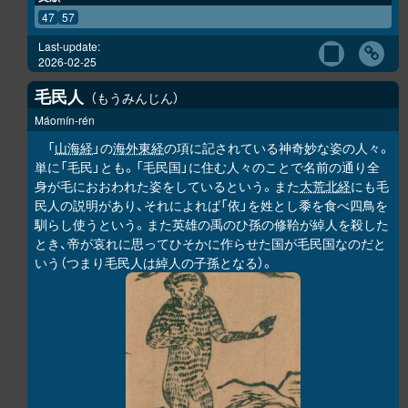
47
57
Last-update:
2026-02-25
毛民人
もうみんじん
Máomín-rén
「
山海経
」の
海外東経
の項に記されている神奇妙な姿の人々。
単に「毛民」とも。「毛民国」に住む人々のことで名前の通り全
身が毛におおわれた姿をしているという。また
大荒北経
にも毛
民人の説明があり、それによれば「依」を姓とし黍を食べ四鳥を
馴らし使うという。また英雄の禹のひ孫の修鞈が綽人を殺した
とき、帝が哀れに思ってひそかに作らせた国が毛民国なのだと
いう（つまり毛民人は綽人の子孫となる）。