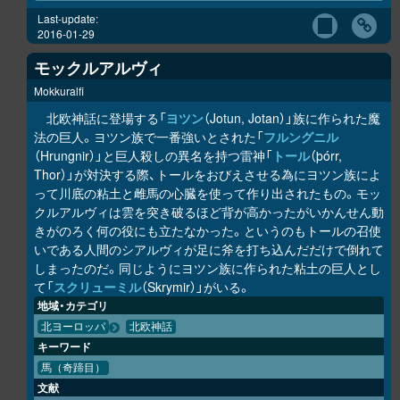
Last-update:
2016-01-29
モックルアルヴィ
Mokkuralfi
北欧神話に登場する「
ヨツン
（Jotun, Jotan）」族に作られた魔
法の巨人。ヨツン族で一番強いとされた「
フルングニル
（Hrungnir）」と巨人殺しの異名を持つ雷神「
トール
（þórr,
Thor）」が対決する際、トールをおびえさせる為にヨツン族によ
って川底の粘土と雌馬の心臓を使って作り出されたもの。モッ
クルアルヴィは雲を突き破るほど背が高かったがいかんせん動
きがのろく何の役にも立たなかった。というのもトールの召使
いである人間のシアルヴィが足に斧を打ち込んだだけで倒れて
しまったのだ。同じようにヨツン族に作られた粘土の巨人とし
て「
スクリューミル
（Skrymir）」がいる。
地域・カテゴリ
北ヨーロッパ
北欧神話
キーワード
馬（奇蹄目）
文献