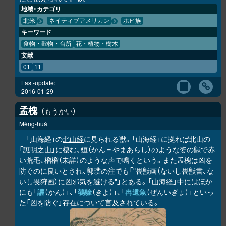
地域・カテゴリ
北米
ネイティブアメリカン
ホピ族
キーワード
食物・穀物・台所
花・植物・樹木
文献
01
11
Last-update:
2016-01-29
孟槐
もうかい
Mèng-huá
「
山海経
」の
北山経
に見られる獣。「山海経」に拠れば北山の
「譙明之山」に棲む、貆（かん＝やまあらし）のような姿の獣で赤
い荒毛、榴榴（未詳）のような声で鳴くという。また孟槐は凶を
防ぐのに良いとされ、郭璞の注でも「"畏獣画（ないし畏獣書、な
いし畏狩画）に凶邪気を避ける"」とある。「山海経」中にはほか
にも「
讙
（かん）」、「
鵸鵌
（きよ）」、「
冉遺魚
（ぜんいぎょ）」といっ
た「凶を防ぐ」存在について言及されている。