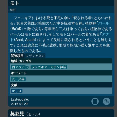
モト
Mot
フェニキアにおける死と不毛の神。「愛される者」ともいわれ
る。冥界の荒廃と暗闇のただ中を統治する神。植物神「
バール
（Ba'al）」の敵であり、毎年彼ら二人は争っており、植物神である
バールはモトに殺され、そしてモトはバールの妻である「
アナ
ト
（Anat, Anath）」によって反対に殺されるということを繰り返
す。これは農業に不毛と豊穣、雨期と乾期が繰り返すことを象
徴したものである。
関連項目
レヴィアタン
地域・カテゴリ
西アジア
フェニキア・カナン神話
キーワード
死・冥界
文献
01
04
Last-update:
2016-01-29
莫都児
モドル