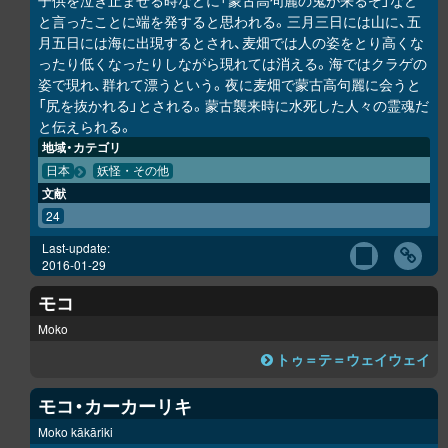
子供を泣き止ませる時などに「蒙古高句麗の鬼が来るぞ」など
と言ったことに端を発すると思われる。三月三日には山に、五
月五日には海に出現するとされ、麦畑では人の姿をとり高くな
ったり低くなったりしながら現れては消える。海ではクラゲの
姿で現れ、群れて漂うという。夜に麦畑で蒙古高句麗に会うと
「尻を抜かれる」とされる。蒙古襲来時に水死した人々の霊魂だ
と伝えられる。
地域・カテゴリ
日本
妖怪・その他
文献
24
Last-update:
2016-01-29
モコ
Moko
トゥ＝テ＝ウェイウェイ
モコ・カーカーリキ
Moko kākāriki