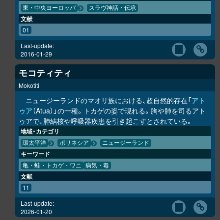
東・中央ヨーロッパ
スラヴ神話・伝承
文献
01
Last-update:
2016-01-29
モコティティ
Mokotiti
ニュージーランドのマオリ族における、超自然的存在「
アト
ゥア
（Atua）」の一種。トカゲの姿で現れる。胸や肺を司るアト
ゥアで、肺結核や呼吸器疾患を引き起こすとされている。
地域・カテゴリ
環太平洋
ポリネシア
ニュージーランド
キーワード
亀・蛙・トカゲ・ワニ
病気・毒
文献
11
Last-update:
2026-01-20