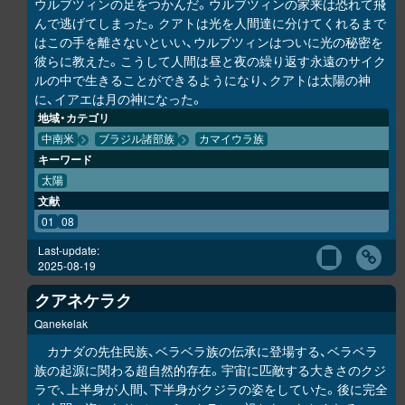
ウルブツィンの足をつかんだ。ウルブツィンの家来は恐れて飛
んで逃げてしまった。クアトは光を人間達に分けてくれるまで
はこの手を離さないといい、ウルブツィンはついに光の秘密を
彼らに教えた。こうして人間は昼と夜の繰り返す永遠のサイク
ルの中で生きることができるようになり、クアトは太陽の神
に、イアエは月の神になった。
地域・カテゴリ
中南米
ブラジル諸部族
カマイウラ族
キーワード
太陽
文献
01
08
Last-update:
2025-08-19
クアネケラク
Qanekelak
カナダの先住民族、ベラベラ族の伝承に登場する、ベラベラ
族の起源に関わる超自然的存在。宇宙に匹敵する大きさのクジ
ラで、上半身が人間、下半身がクジラの姿をしていた。後に完全