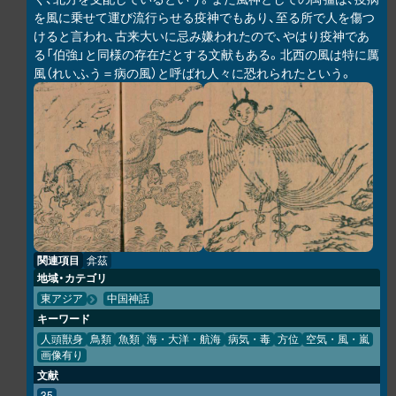
を風に乗せて運び流行らせる疫神でもあり、至る所で人を傷つ
けると言われ、古来大いに忌み嫌われたので、やはり疫神であ
る「伯強」と同様の存在だとする文献もある。北西の風は特に厲
風（れいふう＝病の風）と呼ばれ人々に恐れられたという。
関連項目
弇茲
地域・カテゴリ
東アジア
中国神話
キーワード
人頭獣身
鳥類
魚類
海・大洋・航海
病気・毒
方位
空気・風・嵐
画像有り
文献
35