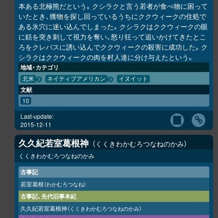
本ある北極熊だという。クシラクと言う若者が食べ物に困って
いたとき、獲物を探し回っているうちにククウィークの住処で
ある氷穴に迷い込んでしまった。クシラクはククウィークの眼
に銛を突き刺して視力を奪い、怒り狂って追いかけてきたとこ
ろをクレバスに誘い込んでククウィークの殺害に成功した。ク
シラクはククウィークの肉を村人達に分け与えたという。
地域・カテゴリ
北米
ネイティブアメリカン
イヌイット
文献
10
Last-update:
2015-12-11
久久紀若室葛根神
くくきわかむろつなねのかみ
くくきわかむろつなねのかみ
古事記
若室葛根
（わかむろつなね）
古事記、先代旧事本紀
久久紀若室葛根神
（くくきわかむろつなねのかみ）