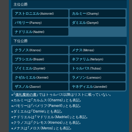
主位公爵
アストロニエル
カルミー
Astroniel
Charmy
パモリー
ダミエル
Pamory
Damyel
ナドリエル
Nadriel
下位公爵
クラノス
メナス
Kranos
Menas
ブラシエル
ネファリム
Brasiel
Nefarym
ゾイミエル
トゥルバス
Zoymiel
Trubas
クゼルミエル
ラメソン
Xermiel
Lameson
ザスノル
ヤネディエル
Zasnor
Janediel
※「
儀礼魔術の書
」ではトゥルバス以降はリストに載っていない。
※カルミーは「カルムス（Charms）」とも表記。
※パモリーは「パメリフ（Pamerif）」とも表記。
※ダミエルは「Damiel」とも表記。
※ナドリエルは「マドリエル（Madriel）」とも表記。
※クラノスは「クレモス（Kremos）」とも表記。
※メナスは「メロス（Meros）」とも表記。