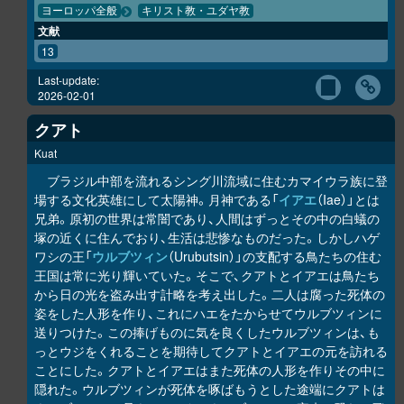
ヨーロッパ全般
キリスト教・ユダヤ教
文献
13
Last-update:
2026-02-01
クアト
Kuat
ブラジル中部を流れるシング川流域に住むカマイウラ族に登
場する文化英雄にして太陽神。月神である「
イアエ
（Iae）」とは
兄弟。原初の世界は常闇であり、人間はずっとその中の白蟻の
塚の近くに住んでおり、生活は悲惨なものだった。しかしハゲ
ワシの王「
ウルブツィン
（Urubutsin）」の支配する鳥たちの住む
王国は常に光り輝いていた。そこで、クアトとイアエは鳥たち
から日の光を盗み出す計略を考え出した。二人は腐った死体の
姿をした人形を作り、これにハエをたからせてウルブツィンに
送りつけた。この捧げものに気を良くしたウルブツィンは、も
っとウジをくれることを期待してクアトとイアエの元を訪れる
ことにした。クアトとイアエはまた死体の人形を作りその中に
隠れた。ウルブツィンが死体を啄ばもうとした途端にクアトは