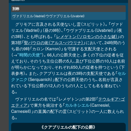
別称
ヴァドリエル
ウヴァブリエル
（Vadriel）
（Uvabriel）
グリモアに言及される天使ないし霊（スピリット）。「ヴァド
リエル（Vadriel）」（昼の9時）、「ウヴァブリエル（Uvabriel）」（夜
の3時）、とも呼ばれる。「
レメゲトン（ソロモンの小さな鍵）
」の
第3部「
聖パウロの術（アルス・パウリナ）
」において、24時間のう
ち昼の9時「カロン（Karron）」を守護する支配天使とされる
（→
"時間の天使"
）。66人の公爵天使と、多くの下位の従者を従
えており、そのうち主位公爵の5人、及び下位公爵の10人は名前
が明らかになっており、それぞれ650人の従者を持つという（下
表参考）。また、クアブリエルは夜の3時の支配天使である「
セル
クァニク
（Serquanich）」配下の公爵天使のうち、名前が言及さ
れている下位公爵の12人のうちの1人としても名を連ねてい
る。
ヴァドリエルの名では「レメゲトン」の第2部「
テウルギア・ゴ
エティア
」で東方を統治する「
カルネシエル
（Carnesiel,
Carnesiell）」の直属の配下の霊（スピリット）の一人に数えられ
る。
《クアブリエルの配下の公爵》