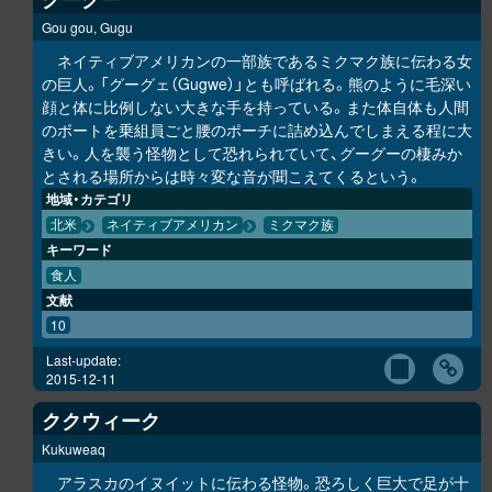
Gou gou, Gugu
ネイティブアメリカンの一部族であるミクマク族に伝わる女
の巨人。「グーグェ（Gugwe）」とも呼ばれる。熊のように毛深い
顔と体に比例しない大きな手を持っている。また体自体も人間
のボートを乗組員ごと腰のポーチに詰め込んでしまえる程に大
きい。人を襲う怪物として恐れられていて、グーグーの棲みか
とされる場所からは時々変な音が聞こえてくるという。
地域・カテゴリ
北米
ネイティブアメリカン
ミクマク族
キーワード
食人
文献
10
Last-update:
2015-12-11
ククウィーク
Kukuweaq
アラスカのイヌイットに伝わる怪物。恐ろしく巨大で足が十