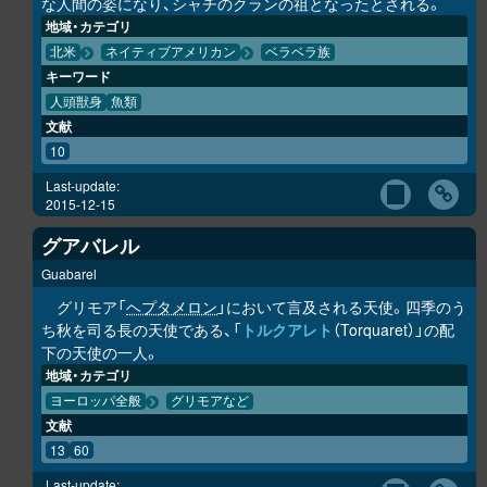
な人間の姿になり、シャチのクランの祖となったとされる。
地域・カテゴリ
北米
ネイティブアメリカン
ベラベラ族
キーワード
人頭獣身
魚類
文献
10
Last-update:
2015-12-15
グアバレル
Guabarel
グリモア「
ヘプタメロン
」において言及される天使。四季のう
ち秋を司る長の天使である、「
トルクアレト
（Torquaret）」の配
下の天使の一人。
地域・カテゴリ
ヨーロッパ全般
グリモアなど
文献
13
60
Last-update: