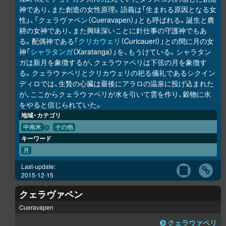
神であり、また創造の女性原理。語義は「生まれる原因となる女
性」、「クェラヴァペン（Cueravapen）」とも呼ばれる。誕生と農
耕の女神であり、また興味深いことに針仕事の守護神でもあ
る。配偶神である「
クリカウェリ
（Curicaueri）」との間に月の女
神「
シャラタンガ
（Xaratanga）」を、もうけている。シャラタン
ガは新月を象徴するが、クェラウァペリは下弦の月を象徴す
る。クェラウァペリとクリカウェリの祀る儀礼であるシクイン
ディロでは、生贄の心臓は最後にアラロの温泉に投げ込まれた
が、ここからクェラウァペリが水を引いて雲を作り、穀物に水
をやると信じられていた。
地域・カテゴリ
中南米
その他
キーワード
月
Last-update:
2015-12-15
クェラヴァペン
Cueravapen
クェラウァペリ