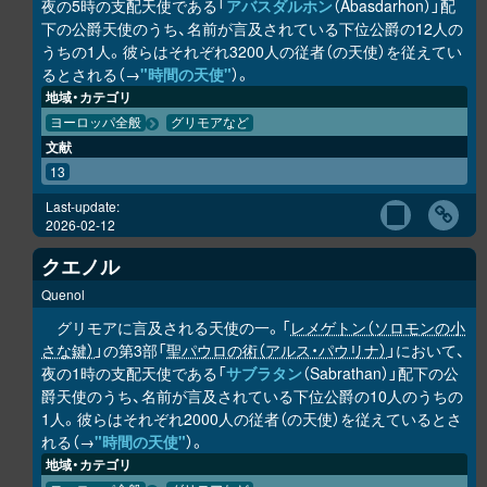
夜の5時の支配天使である「
アバスダルホン
（Abasdarhon）」配
下の公爵天使のうち、名前が言及されている下位公爵の12人の
うちの1人。彼らはそれぞれ3200人の従者（の天使）を従えてい
るとされる（→
"時間の天使"
）。
地域・カテゴリ
ヨーロッパ全般
グリモアなど
文献
13
Last-update:
2026-02-12
クエノル
Quenol
グリモアに言及される天使の一。「
レメゲトン（ソロモンの小
さな鍵）
」の第3部「
聖パウロの術（アルス・パウリナ）
」において、
夜の1時の支配天使である「
サブラタン
（Sabrathan）」配下の公
爵天使のうち、名前が言及されている下位公爵の10人のうちの
1人。彼らはそれぞれ2000人の従者（の天使）を従えているとさ
れる（→
"時間の天使"
）。
地域・カテゴリ