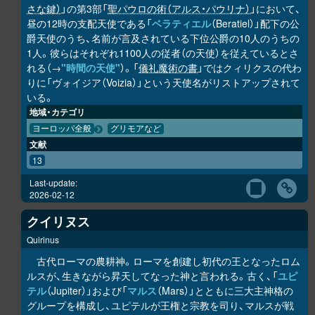
さな鍵）
」の第3部「
聖パウロの術（アルス・パウリナ）
」において、
昼の12時の支配天使である「
ベラティエル
（Beratiel）」配下の公
爵天使のうち、名前が言及されている下位公爵の10人のうちの
1人。彼らはそれぞれ1100人の従者（の天使）を従えているとさ
れる（→
"時間の天使"
）。「
儀礼魔術の書
」ではクィリクスの代わ
りに「ヴォイジア（Voizia）」という天使名がリストアップされて
いる。
地域・カテゴリ
ヨーロッパ全般
グリモアなど
文献
13
Last-update:
2026-02-12
クイリヌス
Quirinus
古代ローマの農耕神。ローマを創建し初代の王となったロム
ルスが、生きながら昇天してなった神と言われる。古く、「
ユピ
テル
（Jupiter）」および「
マルス
（Mars）」とともに三大主神格の
グループを構成し、ユピテルが王権と宗教を司り、マルスが戦