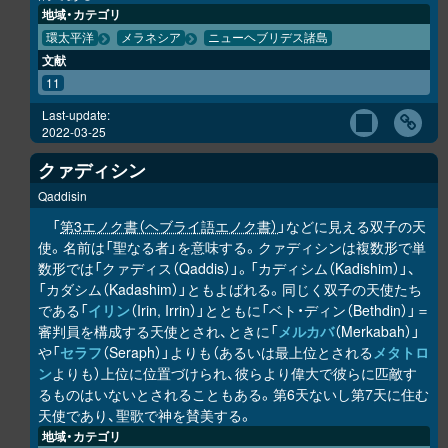
地域・カテゴリ
環太平洋
メラネシア
ニューヘブリデス諸島
文献
11
Last-update:
2022-03-25
クァディシン
Qaddisin
「
第3エノク書（ヘブライ語エノク書）
」などに見える双子の天
使。名前は「聖なる者」を意味する。クァディシンは複数形で単
数形では「クァディス（Qaddis）」。「カディシム（Kadishim）」、
「カダシム（Kadashim）」ともよばれる。同じく双子の天使たち
である「
イリン
（Irin, Irrin）」とともに「ベト・ディン（Bethdin）」＝
審判員を構成する天使とされ、ときに「
メルカバ
（Merkabah）」
や「
セラフ
（Seraph）」よりも（あるいは最上位とされる
メタトロ
ン
よりも）上位に位置づけられ、彼らより偉大で彼らに匹敵す
るものはいないとされることもある。第6天ないし第7天に住む
天使であり、聖歌で神を賛美する。
地域・カテゴリ