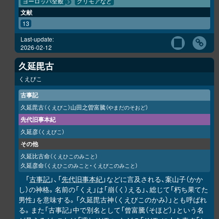
ヨーロッパ全般
グリモアなど
文献
13
Last-update:
2026-02-12
久延毘古
くえびこ
古事記
久延毘古
山田之曽富騰
（くえびこ）
（やまだのそおど）
先代旧事本紀
久延彦
（くえびこ）
その他
久延比古命
（くえひこのみこと）
久延彦命
（くえひこのみこと・くえびこのみこと）
「
古事記
」、「
先代旧事本紀
」などに言及される、案山子（かか
し）の神格。名前の「くえ」は「崩（く）える」、総じて「朽ち果てた
男性」を意味する。「久延毘古神（くえびこのかみ）」とも呼ばれ
る。また「古事記」中で別名として「曾富騰（そほど）」という名