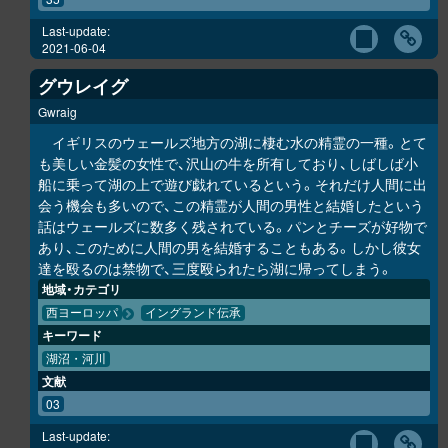
Last-update:
2021-06-04
グウレイグ
Gwraig
イギリスのウェールズ地方の湖に棲む水の精霊の一種。とて
も美しい金髪の女性で、沢山の牛を所有しており、しばしば小
船に乗って湖の上で遊び戯れているという。それだけ人間に出
会う機会も多いので、この精霊が人間の男性と結婚したという
話はウェールズに数多く残されている。パンとチーズが好物で
あり、このために人間の男を結婚することもある。しかし彼女
達を殴るのは禁物で、三度殴られたら湖に帰ってしまう。
地域・カテゴリ
西ヨーロッパ
イングランド伝承
キーワード
湖沼・河川
文献
03
Last-update: