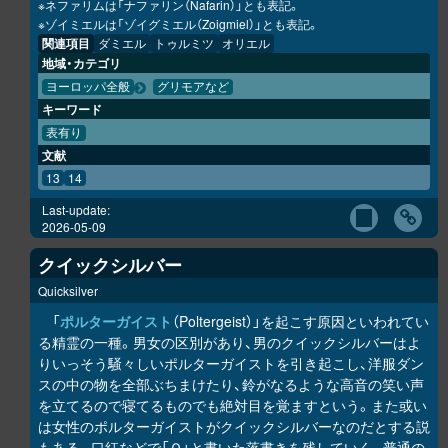
※ネファリムは「ナファリン（Nafarin）」とも表記。
※ゾイミエルは「ゾイグミエル（Zoigmiel）」とも表記。
関連項目
ダミエル
トゥルミツ
オリエル
地域・カテゴリ
ヨーロッパ全般
グリモアなど
キーワード
表有り
文献
13
14
Last-update:
2026-05-09
クイックシルバー
Quicksilver
「
ポルターガイスト
（Poltergeist）」を起こす原因といわれてい
る精霊の一種。男女の区別があり、男のクイックシルバーはよ
りいっそう騒々しいポルターガイストを引き起こし、洋服ダン
スの中の物を全部ぶちまけたり、鈴がなるような高音の笑い声
を立てるので寝てるものでも絶対目を覚ますという。また或い
は女性のポルターガイストがクイックシルバーなのだとする説
もある。口紅などで「Ｑ」と書いた落書きを残していく。普通の