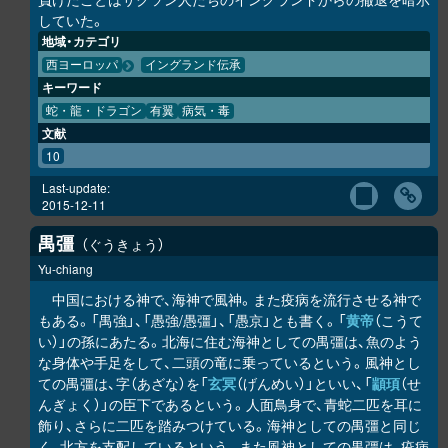
していた。
地域・カテゴリ
西ヨーロッパ
イングランド伝承
キーワード
蛇・龍・ドラゴン
有翼
病気・毒
文献
10
Last-update:
2015-12-11
禺彊
ぐうきょう
Yu-chiang
中国における神で、海神で風神。また疫病を流行させる神で
もある。「禺強」、「愚強/愚彊」、「愚京」とも書く。「
黄帝
（こうて
い）」の孫にあたる。北海に住む海神としての禺彊は、魚のよう
な身体や手足をして、二頭の竜に乗っているという。風神とし
ての禺彊は、字（あざな）を「
玄冥
（げんめい）」といい、「
顓頊
（せ
んぎょく）」の臣下であるという。人面鳥身で、青蛇二匹を耳に
飾り、さらに二匹を踏みつけている。海神としての禺彊と同じ
く、北方を支配しているという。また風神としての禺彊は、疫病