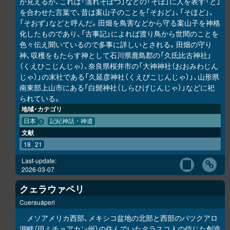
が見えるが、これは「濡れそぼつ」などの「そぼ」に人を表す「と」
を合わせた言葉で、昔は案山子のことを「そおど」、「そほど」、
「そおず」などと呼んだ。田畑を鳥害などから守る案山子を神格
化したものであり、「古事記」によれば渡り鳥から世間のことを
色々伝え聞いているので多事に詳しいとされる。田畑の守り
神、収穫をもたらす神として石川県鹿島郡の「久氐比古神社」
（くえひこじんじゃ）、奈良県桜井市の「大神神社（おおみわじん
じゃ）」の末社である「久延彦神社（くえびこじんじゃ）」、山形県
南東部上山市にある「白髭神社（しらひげじんじゃ）」などに祀
られている。
地域・カテゴリ
日本
記紀神話・神道
文献
18
21
Last-update:
2026-03-07
クェラウァペリ
Cuerauáperi
メソアメリカ西部、メキシコ盆地の北部と西部のパツクアロ
湖畔（現ミチョアカン州）の住んでいたタラスコ人の信じた創造