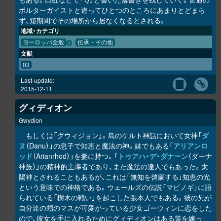
ポルターガイストと違ってひとつのところにあまりとどまら
ず、短期間でその場所から居なくなるとされる。
地域・カテゴリ
ヨーロッパ全般
伝承・その他
文献
03
Last-update:
2015-12-11
グィディオン
Gwydion
もしくは「グウィジョン」。島のケルト神話において女神「
ダ
ヌ
（Danu）」の息子で知恵と魔法の神。妹でもある「
アリアンロ
ッド
（Arianrhod）」を妻に持つ。「
トゥアハ・デ・ダナーン
（ダーナ
神族）」の精神的主導者であり、また魔法の達人でもあった。太
陽神とされることもあるが、これは「無知を啓蒙する」知恵の光
という意味での神格である。ウェールズの伝説「マピノギ」に語
られている「樹木の戦い」を起こした張本人でもある。彼の兄が
自分達の甥のマスが可愛がっている少女ゴーウィンに恋をした
ので、彼女を手に入れるためにグィディオンはある策を練っ