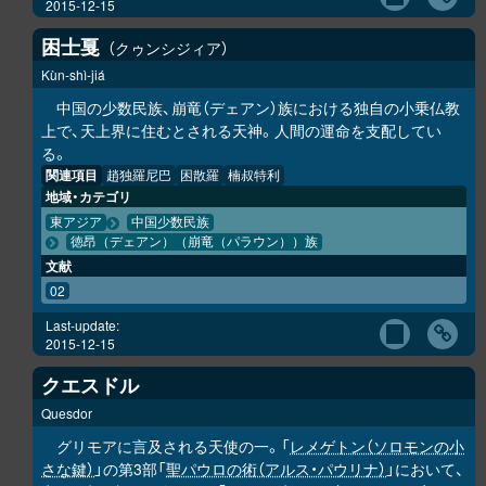
2015-12-15
困士戛
クゥンシジィア
Kùn-shì-jiá
中国の少数民族、崩竜（デェアン）族における独自の小乗仏教
上で、天上界に住むとされる天神。人間の運命を支配してい
る。
関連項目
趙独羅尼巴
困散羅
楠叔特利
地域・カテゴリ
東アジア
中国少数民族
徳昂（デェアン）（崩竜（パラウン））族
文献
02
Last-update:
2015-12-15
クエスドル
Quesdor
グリモアに言及される天使の一。「
レメゲトン（ソロモンの小
さな鍵）
」の第3部「
聖パウロの術（アルス・パウリナ）
」において、