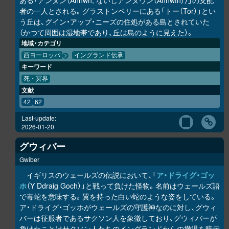
ある「アンヌン（Annwn, ないしアンヌヴン（Annwfn））」の支配
者の一人とされる。グラストンベリーにある「トー（Tor）」とい
う丘は、グイン・アップ・ニーズの住処がある島とされていた
（かつて周囲は湿地帯であり、丘は島のように見えた）。
地域・カテゴリ
西ヨーロッパ
イングランド伝承
キーワード
死・冥界
文献
42
62
Last-update:
2026-01-20
グウィバー
Gwiber
イギリスのウェールズの伝説において、「
ア・ドライグ・ゴッ
ホ
（Y Ddraig Goch）」と戦って負けた怪物。名前はウェールズ語
で毒蛇を意味する。翼を持った白い蛇のような姿をしている。
ア・ドライグ・ゴッホがウェールズの守護神なのに対し、グウィ
バーは征服者であるサクソン人を象徴しており、グウィバーが
負けたことはサクソン人たちのイングランドからの撤退を暗示