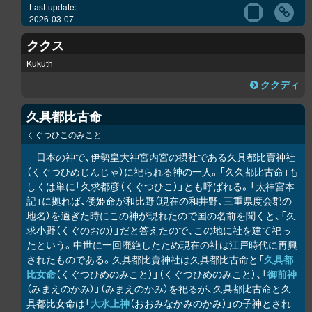
Last-update:
2026-03-07
ククス
Kukuth
ククディ
久具都比古命
くぐつひこのみこと
日本の神で、伊勢皇大神宮内宮の摂社である久具都比賣神社
（くぐつひめじんじゃ）に祀られる神の一人。「久久都比古命」も
しくは単に「久求都彦（くぐつひこ）」とも呼ばれる。「太神宮本
記」に拠れば、倭姫命が和比野（現在の和井野、三重県度会郡の
地名）を過ぎた時にこの神が現れたので国の名前を聞くと、「久
求小野（くぐのおの）」だと答えたので、この地に社を建て祀っ
たという。中世に一回廃絶したため現在の社は江戸時代に再興
されたものである。久具都比賣神社は久具都比古命と「
久具都
比女命
（くぐつひめのみこと）」（くぐつひめのみこと）、「
御前神
（みまえのかみ）」（みまえのかみ）を祀るが、久具都比古命と久
具都比女命は「
大水上神
（おおみなかみのかみ）」の子神とされ