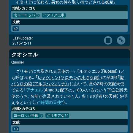
イタリアに伝わる、男女の仲を取り持つとされる妖精。
地域・カテゴリ
南ヨーロッパ
イタリア伝承
文献
42
Last-update:
2015-12-11
クオシエル
Quosiel
グリモアに言及される天使の一。「ルオシエル（Ruosiel）」と
も呼ばれる。「
レメゲトン（ソロモンの小さな鍵）
」の第3部「
聖
パウロの術（アルス・パウリナ）
」において、昼の2時の支配天使
である「
アナエル
（Anael）」配下の、100人いるという下位公爵天
使のうち、名前が言及されている1人。多くの従者（の天使）を従
えるという（→
"時間の天使"
）。
地域・カテゴリ
ヨーロッパ全般
グリモアなど
文献
13