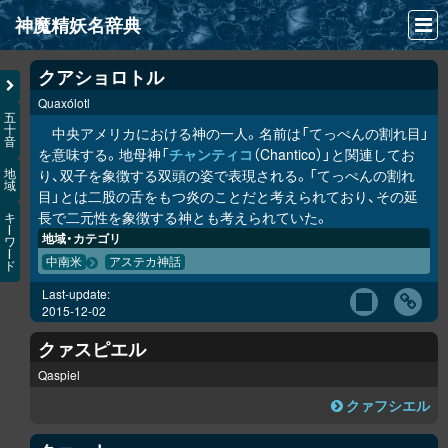
神魔精妖名辞典
NEWS
クアショロトル
Quaxólotl
INFO
五
十
中央アメリカにおける神の一人。名前は「てっぺんの割れ目」
音
文献
を意味する。地母神「
チャンティコ
（Chantico）」と関連してお
り、双子を象徴する双頭の姿で表現される。「てっぺんの割れ
地
域
検索
目」とは二股の舌をもつ炎のことだと考えられており、その延
長で二元性を象徴する神とも考えられていた。
キ
凖項目
ー
地域・カテゴリ
ワ
ー
中南米
アステカ神話
ド
画像資料便覧
Last-update:
LINK
2015-12-02
クァスピエル
Qaspiel
クァフシエル