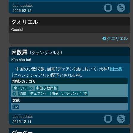
Last-update:
2026-02-12
クオリエル
Quoriel
クエリエル
困散羅
クォンサンルオ
Kùn-sǎn-luó
中国の少数民族、崩竜（デェアン）族において、天神「
困士戛
（クゥンシジィア）」の配下とされる神。
地域・カテゴリ
東アジア
中国少数民族
徳昂（デェアン）（崩竜（パラウン））族
文献
02
Last-update:
2015-12-11
グーグー