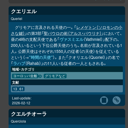
クエリエル
Queriel
グリモアに言及される天使の一。「
レメゲトン（ソロモンの小
さな鍵）
」の第3部「
聖パウロの術（アルス・パウリナ）
」において、
昼の4時の支配天使である「
ヴァスミエル
（Vathmiel）」配下の、
200人いるという下位公爵天使のうち、名前が言及されている1
人。公爵天使はそれぞれ1550人の従者（の天使）を従えている
という（→
"時間の天使"
）。また「クオリエル（Quoriel）」の名で
「
ラハブ
（Rahab）」の11人いる従者の一人ともされる。
地域・カテゴリ
ヨーロッパ全般
グリモアなど
文献
13
61
Last-update:
2026-02-12
クエルチオーラ
Querciola