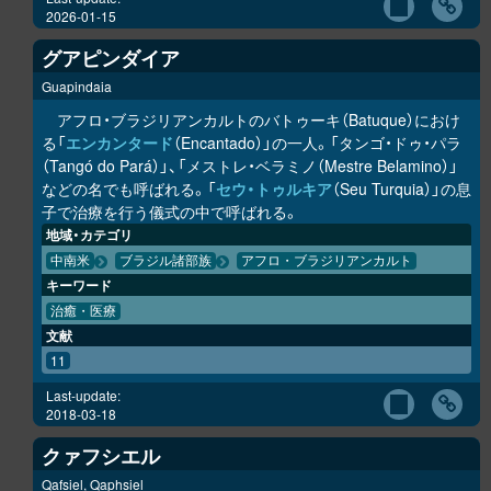
2026-01-15
グアピンダイア
Guapindaia
アフロ・ブラジリアンカルトのバトゥーキ（Batuque）におけ
る「
エンカンタード
（Encantado）」の一人。「タンゴ・ドゥ・パラ
（Tangó do Pará）」、「メストレ・ベラミノ（Mestre Belamino）」
などの名でも呼ばれる。「
セウ・トゥルキア
（Seu Turquia）」の息
子で治療を行う儀式の中で呼ばれる。
地域・カテゴリ
中南米
ブラジル諸部族
アフロ・ブラジリアンカルト
キーワード
治癒・医療
文献
11
Last-update:
2018-03-18
クァフシエル
Qafsiel, Qaphsiel