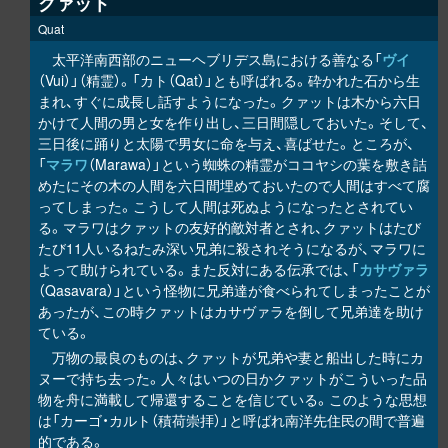
クァット
Quat
太平洋南西部のニューヘブリデス島における善なる「
ヴイ
（Vui）」（精霊）。「カト（Qat）」とも呼ばれる。砕かれた石から生
まれ、すぐに成長し話すようになった。クァットは木から六日
かけて人間の男と女を作り出し、三日間隠しておいた。そして、
三日後に踊りと太陽で男女に命を与え、喜ばせた。ところが、
「
マラワ
（Marawa）」という蜘蛛の精霊がココヤシの葉を敷き詰
めたにその木の人間を六日間埋めておいたので人間はすべて腐
ってしまった。こうして人間は死ぬようになったとされてい
る。マラワはクァットの友好的敵対者とされ、クァットはたび
たび11人いるねたみ深い兄弟に殺されそうになるが、マラワに
よって助けられている。また反対にある伝承では、「
カサヴァラ
（Qasavara）」という怪物に兄弟達が食べられてしまったことが
あったが、この時クァットはカサヴァラを倒して兄弟達を助け
ている。
万物の最良のものは、クァットが兄弟や妻と船出した時にカ
ヌーで持ち去った。人々はいつの日かクァットがこういった品
物を舟に満載して帰還することを信じている。このような思想
は「カーゴ・カルト（積荷崇拝）」と呼ばれ南洋先住民の間で普遍
的である。