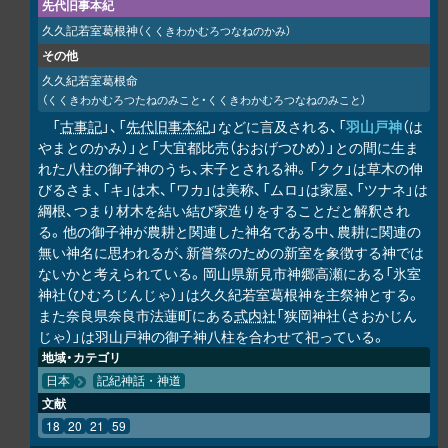
先代旧事本紀
久久記若室葛根神
（くくきわかむろつなねのかみ）
その他
久久紀若室葛根命
（くくきわかむろつたねのみこと・くくきわかむろつなねのみこと）
「
古事記
」、「
先代旧事本紀
」などに言及される、「
羽山戸神
（は
やまとのかみ）」と「大宜都比売（おおげつひめ）」との間に生ま
れた八柱の御子神のうち、末子とされる神。「クク」は草木の伸
びるさま、「キ」は木、「ワカ」は美称、「ムロ」は家屋、「ツナネ」は
綱根、つまり材木を結い結び家造りをすることだと解釈され
る。他の御子神が農耕と関連した神名である中、農耕に関連の
無い神名に思われるが、新嘗祭のための新室を象徴する神では
ないかと考えられている。岡山県新見市神郷高瀬にある「氷室
神社（ひむろじんじゃ）」は久久紀若室葛根神を主祭神とする。
また奈良県奈良市法蓮町にある
式内社
「狭岡神社（さおかじん
じゃ）」は羽山戸神の御子神八柱を合わせて祀っている。
地域・カテゴリ
日本
記紀神話・神道
文献
18
20
21
59