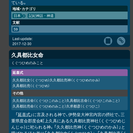
ている。
地域・カテゴリ
日本
記紀神話・神道
文献
59
Last-update:
2017-12-30
久具都比女命
くぐつひめのみこと
延喜式
久久都比女
久久都比売神
（くぐつひめ）
（くぐつひめのかみ）
久具都比売
（くぐつひめ）
その他
久久都比古命
久具都比古命
（くぐつひこのみこと）
（くぐつひこのみこと）
久具都比売命
久求都彦
（くぐつひめのみこと）
（くぐつひこ）
「
延喜式
」に言及される神で、伊勢皇大神宮内宮の摂社で、三
重県度会郡度会町上久具にある久具都比賣神社（くぐつひめじ
んじゃ）に祀られる神。「久久都比売神（くぐつひめのかみ）」と