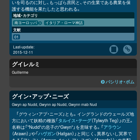
いを司るのに対し、もっぱら庶民と、その生業である農業を保
護する機能を果たしたと思われる。
地域・カテゴリ
南ヨーロッパ
イタリア・ローマ神話
文献
01
Last-update:
2015-12-11
グイレルミ
Guillerme
バシリオ・ボム
グイン・アップ・ニーズ
Gwyn ap Nudd, Gwynn ap Nudd, Gwynn mab Nud
「グウィン・アプ・ニーズ」とも。イングランドのウェールズ地
方において妖精の種族「
タルイス・テーグ
（Tylwyth Teg）」の王。
名称は「"Nudd"の息子の"Gwyn"」を意味する。「
アラウン
（Arawn）」や「
ハヴガン
（Hafgan）」と同じく、異界ないし冥界で