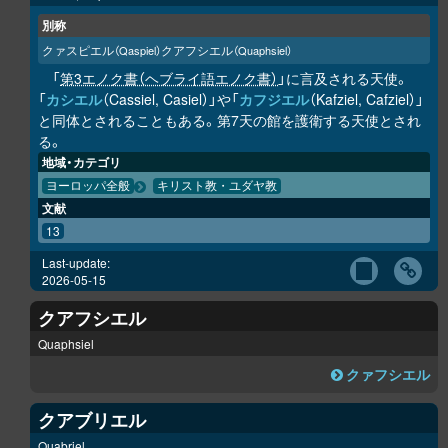
別称
クァスピエル
クアフシエル
（Qaspiel）
（Quaphsiel）
「
第3エノク書（ヘブライ語エノク書）
」に言及される天使。
「
カシエル
（Cassiel, Casiel）」や「
カフジエル
（Kafziel, Cafziel）」
と同体とされることもある。第7天の館を護衛する天使とされ
る。
地域・カテゴリ
ヨーロッパ全般
キリスト教・ユダヤ教
文献
13
Last-update:
2026-05-15
クアフシエル
Quaphsiel
クァフシエル
クアブリエル
Quabriel