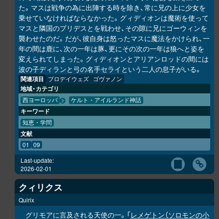
た。マスは戦争の為に出陣する時を除き、常に兄の上に少女を
乗せていなければならなかった。グィディオンは魔術を使って
マスと隣国のプリデスとを戦わせ、その隙に兄にゴーウィンを
襲わせたのだ。だが、彼自身は怒ったマスに魔法をかけられ、一
年の間は鹿に、次の一年は豚、更にその次の一年は狼へと姿を
変えられてしまった。グィディオンとアリアンロッドの間には
波の子ディランと弓の名手セライという二人の息子がいる。
関連項目
ブロデイウェズ
ゴヴァノン
地域・カテゴリ
西ヨーロッパ
ケルト・アイルランド神話
キーワード
知恵・学問
文献
01
09
Last-update:
2026-02-01
クィリクス
Quirix
グリモアに言及される天使の一。「
レメゲトン（ソロモンの小