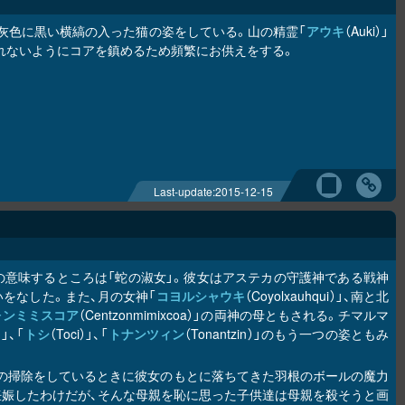
灰色に黒い横縞の入った猫の姿をしている。山の精霊「
アウキ
（Auki）」
れないようにコアを鎮めるため頻繁にお供えをする。
Last-update:
2015-12-15
の意味するところは「蛇の淑女」。彼女はアステカの守護神である戦神
要な行いをなした。また、月の女神「
コヨルシャウキ
（Coyolxauhqui）」、南と北
ォンミミスコア
（Centzonmimixcoa）」の両神の母ともされる。チマルマ
）」、「
トシ
（Toci）」、「
トナンツィン
（Tonantzin）」のもう一つの姿ともみ
たが、家の掃除をしているときに彼女のもとに落ちてきた羽根のボールの魔力
妊娠したわけだが、そんな母親を恥に思った子供達は母親を殺そうと画