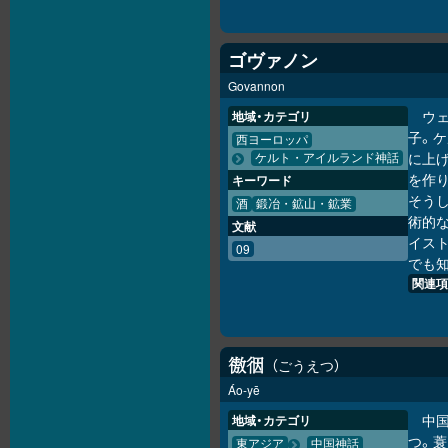
ゴヴァノン
Govannon
ウェ
地域・カテゴリ
子。
西ヨーロッパ
に上
ケルト・アイルランド神話
を作り
キーワード
そう
酒
鍛冶・鉱山・鉱業
術的
文献
イス
09
でも
関連項
ごうえつ
𢕟
𢓨
Áo-yē
中
地域・カテゴリ
つ。
東アジア
中国神話