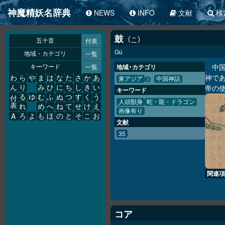
神魔精妖名辞典
NEWS
INFO
文献
検
鼓
こ
付表
五十音
Gǔ
一覧
地域・カテゴリ
中
一覧
地域・カテゴリ
キーワード
神であ
わ
ら
や
ま
は
な
た
さ
か
あ
東アジア
中国神話
帝の
ん
り
み
ひ
に
ち
し
き
い
キーワード
る
ゆ
む
ふ
ぬ
つ
す
く
う
付
人頭獣身
蛇・龍・ドラゴン
表
れ
め
へ
ね
て
せ
け
え
画像有り
A
ろ
よ
も
ほ
の
と
そ
こ
お
文献
35
関連項
コア