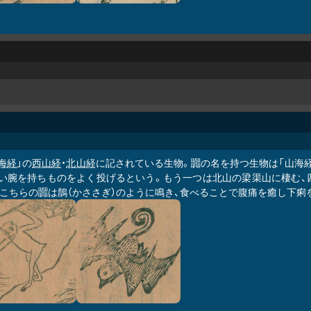
海経
」の
西山経
・
北山経
に記されている生物。嚻の名を持つ生物は「山海
長い腕を持ちものをよく投げるという。もう一つは北山の梁渠山に棲む、
。こちらの嚻は鵲（かささぎ）のように鳴き、食べることで腹痛を癒し下痢