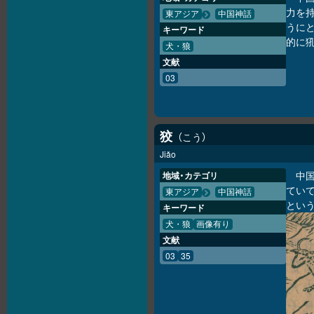
力を
東アジア
中国神話
うに
キーワード
的に
犬・狼
文献
03
狡
こう
Jiǎo
中国
地域・カテゴリ
てい
東アジア
中国神話
という
キーワード
犬・狼
画像有り
文献
03
35