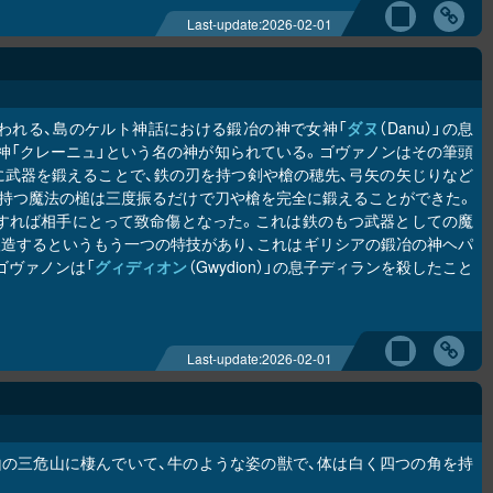
Last-update:
2026-02-01
といわれる、島のケルト神話における鍛冶の神で女神「
ダヌ
（Danu）」の息
神「クレーニュ」という名の神が知られている。ゴヴァノンはその筆頭
に武器を鍛えることで、鉄の刃を持つ剣や槍の穂先、弓矢の矢じりなど
の持つ魔法の槌は三度振るだけで刀や槍を完全に鍛えることができた。
すれば相手にとって致命傷となった。これは鉄のもつ武器としての魔
造するというもう一つの特技があり、これはギリシアの鍛冶の神ヘパ
ゴヴァノンは「
グィディオン
（Gwydion）」の息子ディランを殺したこと
Last-update:
2026-02-01
山の三危山に棲んでいて、牛のような姿の獣で、体は白く四つの角を持