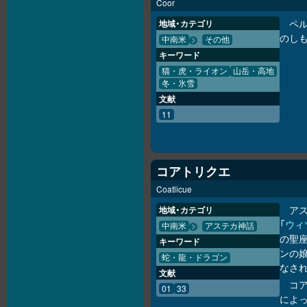
Coor
ペ
地域・カテゴリ
のし
中南米
その他
キーワード
猫・虎・ライオン
山岳・高地
冬・氷雪
文献
11
コアトリクエ
Coatlicue
ア
地域・カテゴリ
「
ウィ
中南米
アステカ神話
の聖座
キーワード
ンの娘
蛇・龍・ドラゴン
なさ
文献
コ
01
33
によ