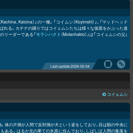
（Kachina, Katcina）」の一種。「コイムシ（Koyimshi）」、「マッドヘッド
ki）」と呼ばれる。カチナの踊りではコイェムシたちは様々な仮面をかぶった道
カチナのリーダーである「
モランハクト
（Molanhakto）」は「コイェムシの父」
Last-update:
2026-02-04
コイェムシ
物。体の片側が人間で反対側が犬という姿をしており、目は額の中央に
もある。はるか北の果ての氷原に住んでおり、しばしば人間の集落を