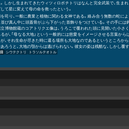
た。しかし生まれてきたウィツィロポチトリはなんと完全武装で、生まれ
ばして星に変えて母の命を救ったという。
期を司り、一般に農業と植物に関わる女神である。絡み合う無数の蛇によ
に並び真ん中に頭蓋骨がぶら下がった首飾りをつけている。その手には鉤
国立博物館蔵のコアトリクエ像は、うろこで覆われた頭に見開いた小さく
あるが、「母なる大地」という一般的には慈愛をイメージさせる言葉から
るが、それ生命が尽きた時に還る場所も大地なのであるというところから
であろうと、大地の顎からは逃げられない。彼女の姿は残酷な、しかし覆
目
シウテクトリ
トラソルテオトル