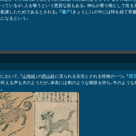
持っているが、人を喰うという悪質な面もある。神仏が乗り物として犼を
と配慮したためであるとされる。「
僵尸
（きょうし）」の中には時を経て旱
犼になるという。
において、「
山海経
」の
西山経
に見られる吉兆とされる怪物の一つ。「
西
て吠える声も犬のようだが、体表には豹のような模様を持ち、牛のような
。