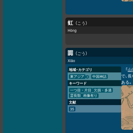
虹
こう
Hòng
嚻
ごう
Xiāo
「
山
地域・カテゴリ
で、
東アジア
中国神話
ある
キーワード
一つ目・片目
欠損・多過
霊長類
画像有り
文献
35