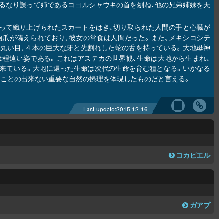
るなり誤って姉であるコヨルシャウキの首を刎ね、他の兄弟姉妹を天
って織り上げられたスカートをはき、切り取られた人間の手と心臓が
爪が備えられており、彼女の常食は人間だった。また、メキシコシテ
丸い目、４本の巨大な牙と先割れした蛇の舌を持っている。大地母神
は程遠い姿である。これはアステカの世界観、生命は大地から生まれ、
来ている。大地に還った生命は次代の生命を育む糧となる。いかなる
すことの出来ない重要な自然の摂理を体現したものだと言える。
Last-update:
2015-12-16
コカビエル
ガアプ