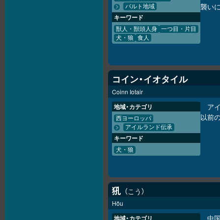
襲い
バルト地域
キーワード
獣人・獣頭人身
一つ目・片目
犬・狼
食人
コイン・イオタイル
Coinn Iotair
ア
地域・カテゴリ
以前
西ヨーロッパ
アイルランド伝承
キーワード
犬・狼
犼
こう
Hŏu
中
地域・カテゴリ