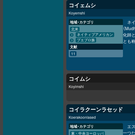
コイェムシ
Koyemshi
ネ
地域・カテゴリ
（Mu
北米
化師と
ネイティブアメリカン
プエブロ族
とも
文献
11
コイムシ
Koyimshi
コイラクーンラセッド
Koerakoonlased
エ
地域・カテゴリ
一つ
東・中央ヨーロッパ