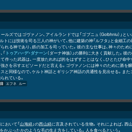
ールズではゴヴァノン、アイルランドでは「ゴブニュ（Goibhniu）」
ケルトには技術を司る三人の神がいて、他に建築の神「ルフタ」と金細工の
げられる神であり、鉄の加工を司っていた。彼の主な仕事は、神々のため
、「
トゥアハ・デ・ダナーン
（ダーナ神族）」の勝利に大きく貢献した。彼
して作った武器は、一度放たれれば的をはずすことはなく、ひとたび命中
な強さを示すエピソードだと言える。ゴヴァノンには神々のために酒を醸
トスと同様なので、ケルト神話とギリシア神話の共通性を見出せる。また
知られている。
目
エフネ
ルー
国において「
山海経
」の
西山経
に言及されている生物。それによれば、西
蓑をかぶったかのような毛の生え方をしている。人を食べるという。