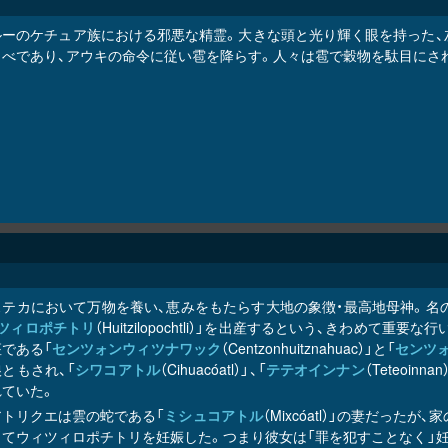
ルーのケチュア族における邪悪な精霊。大きな頭と光り輝く眼を持った、
もべであり、アウキの命令に従い雹を降らす。人々は雹で穀物を駄目にさ
ステカにおいて万物を養い、恵みをもたらす大地の象徴・最高地母神。名
ツィロポチトリ
（Huitzilopochtli）」を出産するという、きわめて重
である「
センツォンウィツナワック
（Centzonhuitznahuac）」と「
センツ
ともされ、「
シワコアトル
（Cihuacóatl）」、「
テテオインナン
（Teteoinnan
れていた。
アトリクエは雲の蛇である「
ミシュコアトル
（Mixcóatl）」の妻だっ
ってウィツィロポチトリを妊娠した。つまり彼女は「罪を犯すことなく」