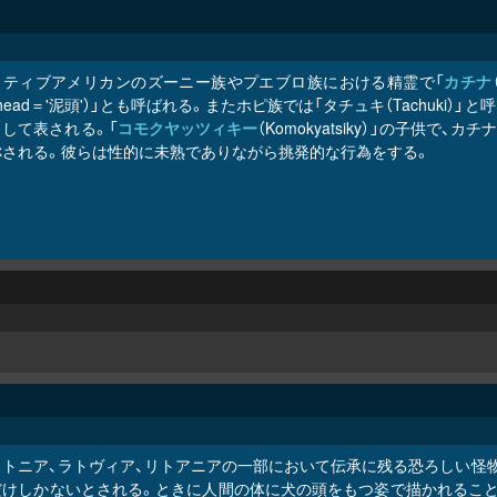
イティブアメリカンのズーニー族やプエブロ族における精霊で「
カチナ
dhead＝'泥頭'）」とも呼ばれる。またホピ族では「タチュキ（Tachu
して表される。「
コモクヤッツィキー
（Komokyatsiky）」の子供で、
称される。彼らは性的に未熟でありながら挑発的な行為をする。
ストニア、ラトヴィア、リトアニアの一部において伝承に残る恐ろしい怪
だけしかないとされる。ときに人間の体に犬の頭をもつ姿で描かれること