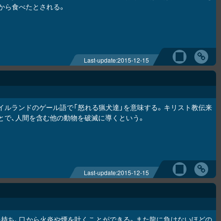
から食べたとされる。
Last-update:
2015-12-15
イルランドのゲール語で「怒れる猟犬達」を意味する。キリスト教伝来
とで、人間を含む他の動物を破滅に導くという。
Last-update:
2015-12-15
持ち、口から火炎や煙を吐くことができる。また龍に負けないほどの