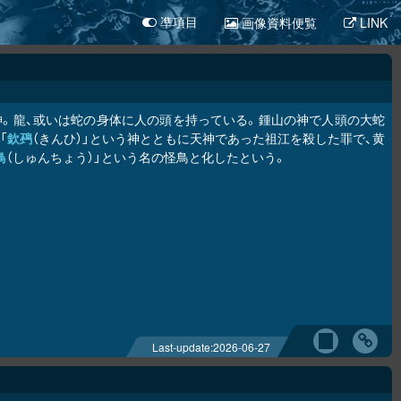
画像資料便覧
LINK
凖項目
神。龍、或いは蛇の身体に人の頭を持っている。鍾山の神で人頭の大蛇
「
欽䲹
（きんひ）」という神とともに天神であった祖江を殺した罪で、黄
鳥
（しゅんちょう）」という名の怪鳥と化したという。
Last-update:
2026-06-27