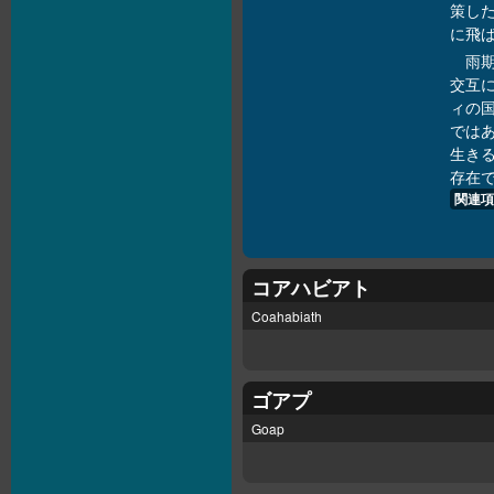
策し
に飛
雨
交互
ィの
では
生き
存在
関連項
コアハビアト
Coahabiath
ゴアプ
Goap