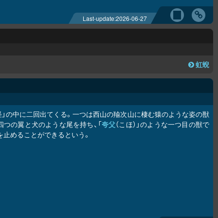
Last-update:
2026-06-27
虹蜺
経」の中に二回出てくる。一つは西山の羭次山に棲む猿のような姿の獣
四つの翼と犬のような尾を持ち、「
夸父
（こほ）」のような一つ目の獣で
を止めることができるという。