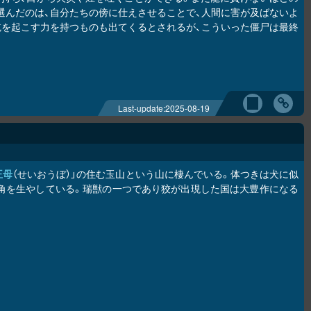
選んだのは、自分たちの傍に仕えさせることで、人間に害が及ばないよ
魃を起こす力を持つものも出てくるとされるが、こういった僵尸は最終
Last-update:
2025-08-19
王母
（せいおうぼ）」の住む玉山という山に棲んでいる。体つきは犬に似
角を生やしている。瑞獣の一つであり狡が出現した国は大豊作になる