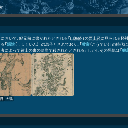
索
国において、紀元前に書かれたとされる「
山海経
」の
西山経
に見られる怪
る「
燭陰
（しょくいん）」の息子とされており、「
黄帝
（こうてい）」の時代に
使者によって鍾山の東の
崖で殺されたとされる。しかしその悪気は「
鵕
𡺯
目
大鶚