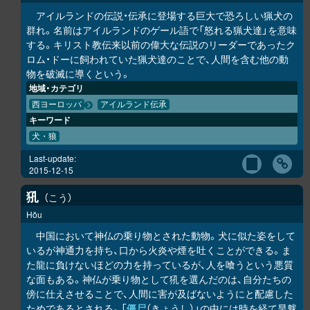
アイルランドの伝説・伝承に登場する巨大で恐ろしい猟犬の
群れ。名前はアイルランドのゲール語で「怒れる猟犬達」を意味
する。キリスト教伝来以前の偉大な伝説のリーダーであったク
ロム・ドーに飼われていた猟犬達のことで、人間を含む他の動
物を破滅に導くという。
地域・カテゴリ
西ヨーロッパ
アイルランド伝承
キーワード
犬・狼
Last-update:
2015-12-15
犼
こう
Hŏu
中国において神仏の乗り物とされた動物。犬に似た姿をして
いるが神通力を持ち、口から火炎や煙を吐くことができる。ま
た龍に負けないほどの力を持っているが、人を喰うという悪質
な面もある。神仏が乗り物として犼を選んだのは、自分たちの
傍に仕えさせることで、人間に害が及ばないようにと配慮した
ためであるとされる。「
僵尸
（きょうし）」の中には時を経て旱魃