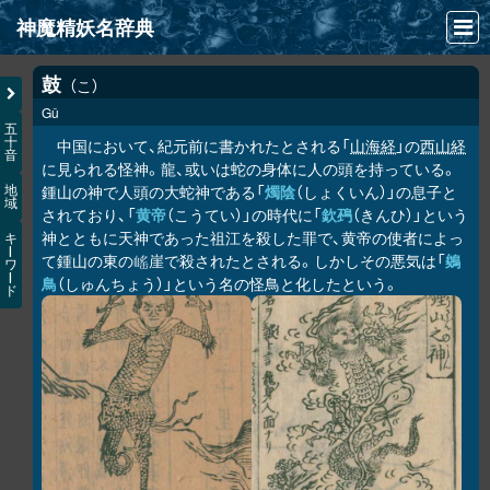
神魔精妖名辞典
NEWS
鼓
こ
Gǔ
INFO
五
十
中国において、紀元前に書かれたとされる「
山海経
」の
西山経
音
文献
に見られる怪神。龍、或いは蛇の身体に人の頭を持っている。
鍾山の神で人頭の大蛇神である「
燭陰
（しょくいん）」の息子と
地
域
検索
されており、「
黄帝
（こうてい）」の時代に「
欽䲹
（きんひ）」という
神とともに天神であった祖江を殺した罪で、黄帝の使者によっ
キ
凖項目
ー
て鍾山の東の
崖で殺されたとされる。しかしその悪気は「
鵕
𡺯
ワ
ー
鳥
（しゅんちょう）」という名の怪鳥と化したという。
ド
画像資料便覧
LINK