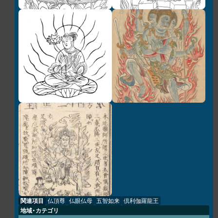
関連項目
仏頂尊
仏眼仏母
五智如来
倶利伽羅龍王
地域・カテゴリ