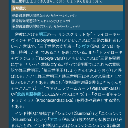
勝三世明王
（しょうさんぜみょうおう・しょうざんせみょうおう）
音写漢訳
多齡路迦也吠闍也
（たれいろかやべいしゃや）
怛隷路迦毘惹耶
（たんれいろかびじゃや）
帝隸路迦也吠闍耶
（ていれいろかやべいしゃや）
密教における
明王
の一。サンスクリットを「トライローキャ
ヴィジャヤ（Trailōkyavijaya）」といい、これは「三界の勝利者」と
いった意味で、「三千世界の支配者＝「
シヴァ
（Siva, Shiva）」を
降し勝利した者」であることを表している。また「トライローキ
ャヴァジュラ（Trailokya-vajra）」ともいい、これは「三界を堅固
にする」といった意味になる。従って漢字圏ではこれらの意味
訳で降三世明王、「勝三世明王（しょうさんぜみょうおう）」と呼
ばれる。ただし降三世明王と勝三世明王はそれぞれ異体として
扱われることもある。他にも「伐折囉吽迦囉金剛（ばざらうんき
ゃらこんごう）」＝「ヴァジュラフームカーラ（Vajrahūṃkāra）」
や「
忿怒月黶菩薩
（ふんぬがってんぼさつ）」＝「クローダチャン
ドラティラカ（Krodhacandratilaka）」を同体や異称とする場合
もある。
インド神話に登場する「シュンバ（Śumbha）」と「ニシュンバ
（Niśumbha）」という「
アスラ
（Asura）」族の兄弟が仏教に取り込
まれたもの。インド神話によればシュンバ・ニシュンバは暴虐