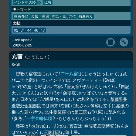
インド亜大陸
仏教
キーワード
多首多頭
欠損・多過
病気・毒
方位
画像有り
文献
02
34
44
46
47
Last-update:
2026-02-25
亢宿
こうしゅく
Svātī
密教の宿曜道において「
二十八宿
（にじゅうはっしゅく）」及
び二十七宿の一つ。インドでは「スヴァーティー（Svātī）
＝"剣"の意」と呼ばれ、亢宿、「善元宿（ぜんげんしゅく）」、「自記
天（じきてん）」と訳すほか「薩婆底（さつばてい）」と音写する。
また日本では「亢/網星（あみぼし）」の和名を当てる。
胎蔵界曼
荼羅
外金剛部院
では南方（右側）に配され、像容は左手に
赤珠
の
乗った蓮を持つ。
北斗曼荼羅
では
第三院
右側（東）に配される
（参考：「
一字金輪仏頂
（いちじきんりんぶっちょう）」）。
種字
は「
स्व（sva）
」、「
रो（ro）
」、
真言
は「唵薩婆底娑縛賀（おんさ
ばていそわか）」、
三昧耶形
は蓮上星。