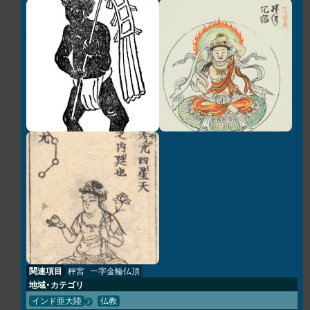
関連項目
秤宮
一字金輪仏頂
地域・カテゴリ
インド亜大陸
仏教