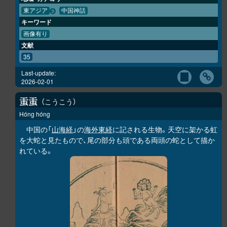
東アジア
中国神話
キーワード
画像有り
文献
35
Last-update:
2026-02-01
こうこう
𧈫
𧈫
Hóng hóng
中国の「
山海経
」の
海外東経
に記される生物。天空に架かる虹
を大蛇と見たもので、尾の部分も頭である両頭の蛇として描か
れている。