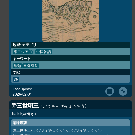
地域・カテゴリ
東アジア
中国神話
キーワード
魚類
画像有り
文献
35
Last-update:
2026-02-01
降三世明王
ごうさんぜみょうおう
Trailokyavijaya
意味漢訳
降三世明王
（ごうさんぜみょうおう・ごうざんぜみょうおう）