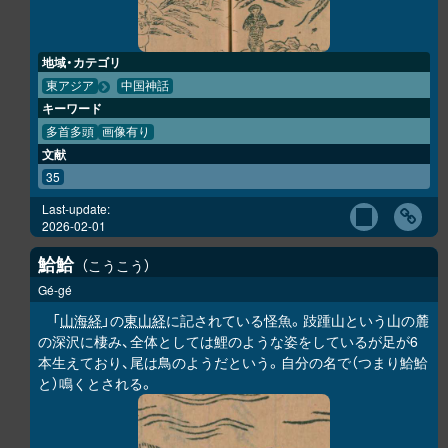
地域・カテゴリ
東アジア
中国神話
キーワード
多首多頭
画像有り
文献
35
Last-update:
2026-02-01
鮯鮯
こうこう
Gé-gé
「
山海経
」の
東山経
に記されている怪魚。跂踵山という山の麓
の深沢に棲み、全体としては鯉のような姿をしているが足が6
本生えており、尾は鳥のようだという。自分の名で（つまり
鮯鮯
と）鳴くとされる。