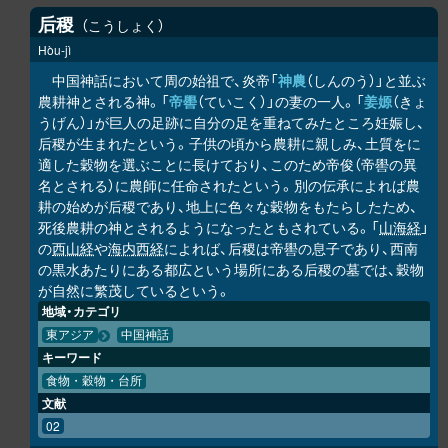
后稷
こうしょく
Hòu-jì
中国神話において周の始祖で、炎帝「
神農
（しんのう）」と並ぶ
農耕神とされる神。「
帝嚳
（ていこく）」の妻の一人。「
姜嫄
（きょ
うげん）」が巨人の足跡に自分の足を重ねてみたところ妊娠し、
后稷が生まれたという。子供の頃から農耕に親しみ、土質をに
適した穀物を選ぶことに長けており、このため帝俊（帝嚳の異
名とされる）に農師に任命されたという。別の伝承によれば農
耕の始めが后稷であり、地上に色々な穀物をもたらしたため、
死後農耕の神とされるようになったともされている。「
山海経
」
の
西山経
や
海内西経
によれば、后稷は帝嚳の息子であり、西南
の黒水あたりにある都広という場所にある后稷の墓では、穀物
が自然に繁茂しているという。
地域・カテゴリ
東アジア
中国神話
キーワード
食物・穀物・台所
文献
02