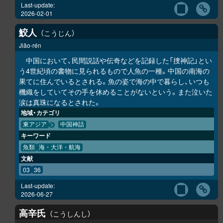
Last-update:
2026-02-01
鮫人
こうじん
Jiāo-rén
中国において、民間説話や伝奇などを記録した「捜神記」とい
う4世紀頃の書物に見られるもので人魚の一種。中国の南海の
果てに住んでいるとされる。魚の姿で海の中で暮らし、いつも
機織をしていてその手を休めることがないという。また泣いた
涙は真珠になるとされた。
地域・カテゴリ
東アジア
中国神話
キーワード
魚類
海・大洋・航海
文献
03
36
Last-update:
2026-06-27
高辛氏
こうしんし