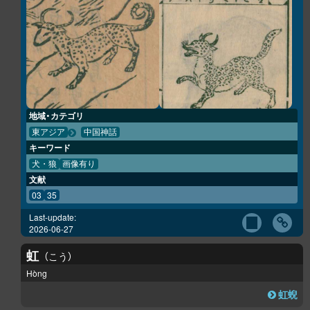
地域・カテゴリ
東アジア
中国神話
キーワード
犬・狼
画像有り
文献
03
35
Last-update:
2026-06-27
虹
こう
Hòng
虹蜺