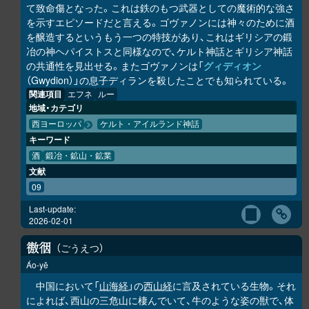
て致命傷となった。これは鉄のもつ武器としての魔術的な強さ
を示すエピソードだと言える。ゴヴァノンには神々のために酒
を醸造するというもう一つの特技があり、これはギリシアの鍛
冶の神ヘパイストスと同様なので、ケルト神話とギリシア神話
の共通性を見出せる。またゴヴァノンは「
グィディオン
（Gwydion）」の息子ディランを殺したことでも知られている。
関連項目
エフネ
ルー
地域・カテゴリ
西ヨーロッパ
ケルト・アイルランド神話
キーワード
酒
鍛冶・鉱山・鉱業
文献
09
Last-update:
2026-02-01
ごうえつ
𢕟
𢓨
Áo-yē
中国において「
山海経
」の
西山経
に言及されている生物。それ
によれば、西山の三危山に棲んでいて、牛のような姿の獣で、体