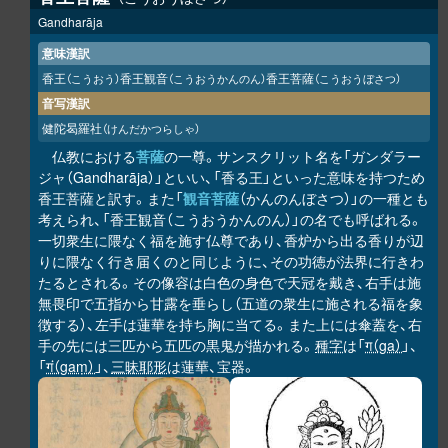
Gandharāja
意味漢訳
香王
香王観音
香王菩薩
（こうおう）
（こうおうかんのん）
（こうおうぼさつ）
音写漢訳
健陀曷羅社
（けんだかつらしゃ）
仏教における
菩薩
の一尊。サンスクリット名を「ガンダラー
ジャ（Gandharāja）」といい、「香る王」といった意味を持つため
香王菩薩と訳す。また「
観音菩薩
（かんのんぼさつ）」の一種とも
考えられ、「香王観音（こうおうかんのん）」の名でも呼ばれる。
一切衆生に隈なく福を施す仏尊であり、香炉から出る香りが辺
りに隈なく行き届くのと同じように、その功徳が法界に行きわ
たるとされる。その像容は白色の身色で天冠を戴き、右手は施
無畏印で五指から甘露を垂らし（五道の衆生に施される福を象
徴する）、左手は蓮華を持ち胸に当てる。また上には傘蓋を、右
手の先には三匹から五匹の黒鬼が描かれる。
種字
は「
ग（ga）
」、
「
गं（gaṃ）
」、
三昧耶形
は蓮華、宝器。