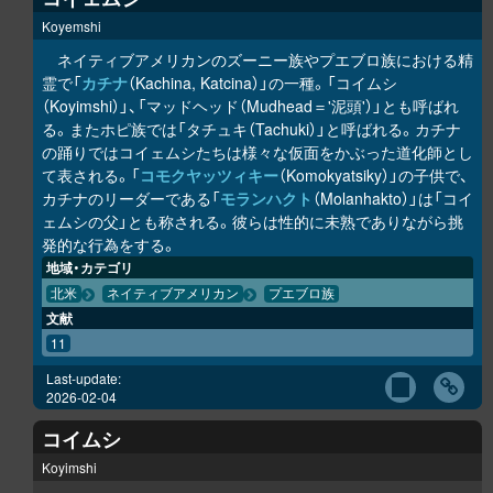
Koyemshi
ネイティブアメリカンのズーニー族やプエブロ族における精
霊で「
カチナ
（Kachina, Katcina）」の一種。「コイムシ
（Koyimshi）」、「マッドヘッド（Mudhead＝'泥頭'）」とも呼ばれ
る。またホピ族では「タチュキ（Tachuki）」と呼ばれる。カチナ
の踊りではコイェムシたちは様々な仮面をかぶった道化師とし
て表される。「
コモクヤッツィキー
（Komokyatsiky）」の子供で、
カチナのリーダーである「
モランハクト
（Molanhakto）」は「コイ
ェムシの父」とも称される。彼らは性的に未熟でありながら挑
発的な行為をする。
地域・カテゴリ
北米
ネイティブアメリカン
プエブロ族
文献
11
Last-update:
2026-02-04
コイムシ
Koyimshi