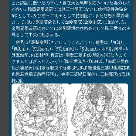
また説話に倣い足の下に大自在天と烏摩を踏みつけた姿のもの
が多い。
胎蔵界曼荼羅
では降三世明王（ないし伐折囉吽迦囉金
剛）として、及び勝三世明王として
持明院
に、また忿怒月黶菩薩
として、及び孫婆菩薩として金剛部院（
金剛手院
）に配される。
金剛界曼荼羅
においては金剛薩埵の忿怒身として降三世会の主
尊として中央に配される。
密号
は「最勝金剛（さいしょうこんごう）」、
種字
は、「
अ（a）
」、
「
हा（hā）
」、「
हाः（hāḥ）
」、「
ह्रीः（hrīḥ）
」、「
हुं（huṃ）
」、印相は羯磨印、
外五鈷印、内五鈷印、
真言
は「南麼三曼多伐折囉
訶（なうまく
𧹞
さまんだばざらだんかく）」（降三世真言・T0848）、「南麼三曼多
伐折囉
訶訶訶微薩麼曳平薩婆怛他掲多微灑也三婆嚩怛囇路枳
𧹞
也微若也䙖若急呼莎訶」、「唵寧三婆嚩日囉
」、
三昧耶形
は
五鈷
𤙖
杵
、
索
。