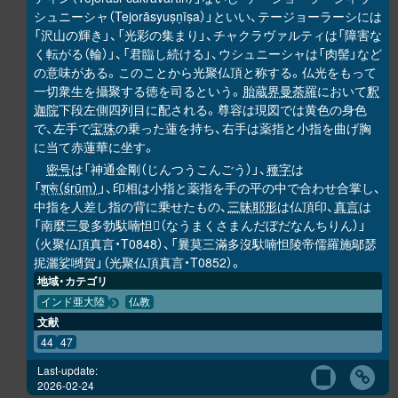
シュニーシャ（Tejorāsyuṣṇīṣa）」といい、テージョーラーシには
「沢山の輝き」、「光彩の集まり」、チャクラヴァルティは「障害な
く転がる（輪）」、「君臨し続ける」、ウシュニーシャは「肉髻」など
の意味がある。このことから光聚仏頂と称する。仏光をもって
一切衆生を攝聚する徳を司るという。
胎蔵界曼荼羅
において
釈
迦院
下段左側四列目に配される。尊容は現図では黄色の身色
で、左手で
宝珠
の乗った蓮を持ち、右手は薬指と小指を曲げ胸
に当て赤蓮華に坐す。
密号
は「神通金剛（じんつうこんごう）」、
種字
は
「
श्रूं（śrūṃ）
」、印相は小指と薬指を手の平の中で合わせ合掌し、
中指を人差し指の背に乗せたもの、
三昧耶形
は仏頂印、
真言
は
「南麼三曼多勃馱喃怛
（なうまくさまんだぼだなんちりん）」
𭌇
（火聚仏頂真言・T0848）、「曩莫三滿多沒馱喃怛陵帝儒羅施鄔瑟
抳灑娑嚩賀」（光聚仏頂真言・T0852）。
地域・カテゴリ
インド亜大陸
仏教
文献
44
47
Last-update:
2026-02-24