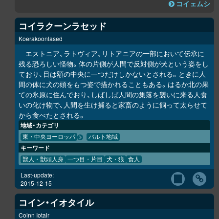
コイェムシ
コイラクーンラセッド
Koerakoonlased
エストニア、ラトヴィア、リトアニアの一部において伝承に
残る恐ろしい怪物。体の片側が人間で反対側が犬という姿をし
ており、目は額の中央に一つだけしかないとされる。ときに人
間の体に犬の頭をもつ姿で描かれることもある。はるか北の果
ての氷原に住んでおり、しばしば人間の集落を襲いに来る人食
いの化け物で、人間を生け捕ると家畜のように飼って太らせて
から食べたとされる。
地域・カテゴリ
東・中央ヨーロッパ
バルト地域
キーワード
獣人・獣頭人身
一つ目・片目
犬・狼
食人
Last-update:
2015-12-15
コイン・イオタイル
Coinn Iotair