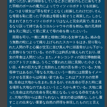
妻だったが、家の掃除をしているときに彼女のもとに落ちてき
た羽根のボールの魔力によってウィツィロポチトリを妊娠し
た。つまり彼女は「罪を犯すことなく」妊娠したわけだが、そん
な母親を恥に思った子供達は母親を殺そうと画策した。しかし
生まれてきたウィツィロポチトリはなんと完全武装で、生まれ
るなり誤って姉であるコヨルシャウキの首を刎ね、他の兄弟姉
妹を天に飛ばして星に変えて母の命を救ったという。
雨期を司り、一般に農業と植物に関わる女神である。絡み合
う無数の蛇によって織り上げられたスカートをはき、切り取ら
れた人間の手と心臓が交互に並び真ん中に頭蓋骨がぶら下がっ
た首飾りをつけている。その手には鉤爪が備えられており、彼
女の常食は人間だった。また、メキシコシティの国立博物館蔵
のコアトリクエ像は、うろこで覆われた頭に見開いた小さく丸
い目、４本の巨大な牙と先割れした蛇の舌を持っている。大地
母神ではあるが、「母なる大地」という一般的には慈愛をイメー
ジさせる言葉からは程遠い姿である。これはアステカの世界
観、生命は大地から生まれ、生きるが、それ生命が尽きた時に還
る場所も大地なのであるというところから来ている。大地に還
った生命は次代の生命を育む糧となる。いかなる存在であろう
と、大地の顎からは逃げられない。彼女の姿は残酷な、しかし覆
すことの出来ない重要な自然の摂理を体現したものだと言え