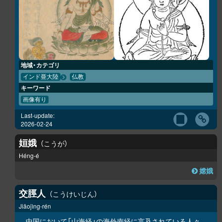
地域・カテゴリ
インド亜大陸
仏教
キーワード
画像有り
Last-update:
2026-02-24
姮娥
こうが
Héng-é
嫦娥
交脛人
こうけいじん
Jiāojìng-rén
中国において「
山海経
」の
海外南経
に言及されている人々。