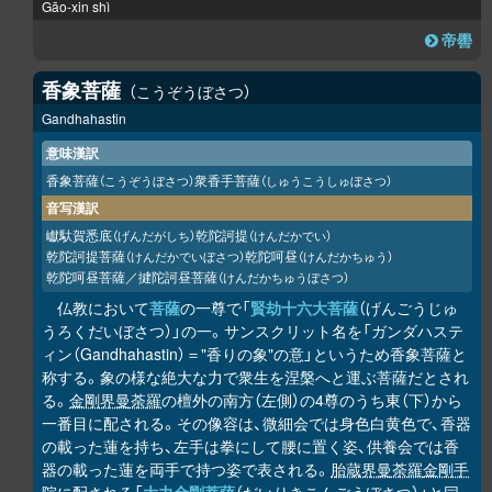
Gāo-xin shì
帝嚳
香象菩薩
こうぞうぼさつ
Gandhahastin
意味漢訳
香象菩薩
衆香手菩薩
（こうぞうぼさつ）
（しゅうこうしゅぼさつ）
音写漢訳
巘馱賀悉底
乾陀訶提
（げんだがしち）
（けんだかでい）
乾陀訶提菩薩
乾陀呵昼
（けんだかでいぼさつ）
（けんだかちゅう）
乾陀呵昼菩薩／揵陀訶昼菩薩
（けんだかちゅうぼさつ）
仏教において
菩薩
の一尊で「
賢劫十六大菩薩
（げんごうじゅ
うろくだいぼさつ）」の一。サンスクリット名を「ガンダハステ
ィン（Gandhahastin）＝"香りの象"の意」というため香象菩薩と
称する。象の様な絶大な力で衆生を涅槃へと運ぶ菩薩だとされ
る。
金剛界曼荼羅
の檀外の南方（左側）の4尊のうち東（下）から
一番目に配される。その像容は、微細会では身色白黄色で、香器
の載った蓮を持ち、左手は拳にして腰に置く姿、供養会では香
器の載った蓮を両手で持つ姿で表される。
胎蔵界曼荼羅
金剛手