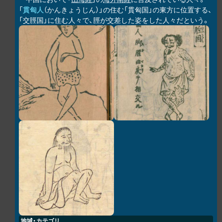
「
貫匈人
（かんきょうじん）」の住む「貫匈国」の東方に位置する、
「交脛国」に住む人々で、脛が交差した姿をした人々だという。
地域・カテゴリ