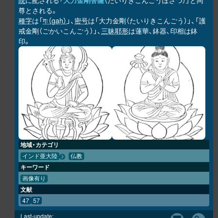
院
に配される「
大力金剛菩薩
（だいりきこんごうぼさつ）」と同
尊とされる。
種字
は「
गः（gaḥ）
」、
密号
は「大力金剛（たいりきこんごう）」、「護
戒金剛（ごかいこんごう）」、
三昧耶形
は蓮華、鉢器、印相は鉢
印。
地域・カテゴリ
インド亜大陸
仏教
キーワード
画像有り
文献
47
57
Last-update: