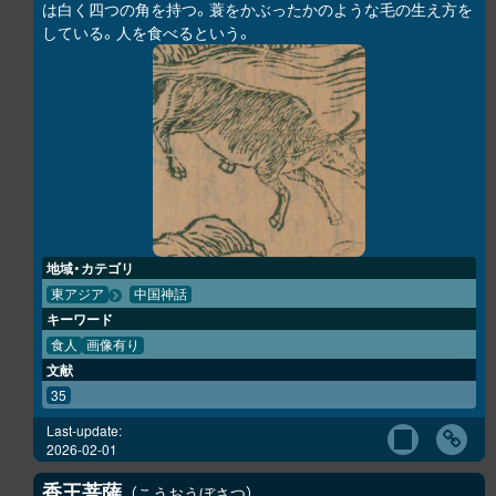
は白く四つの角を持つ。蓑をかぶったかのような毛の生え方を
している。人を食べるという。
地域・カテゴリ
東アジア
中国神話
キーワード
食人
画像有り
文献
35
Last-update:
2026-02-01
香王菩薩
こうおうぼさつ