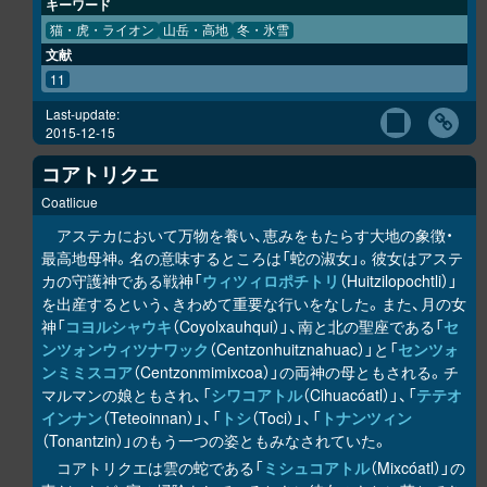
キーワード
猫・虎・ライオン
山岳・高地
冬・氷雪
文献
11
Last-update:
2015-12-15
コアトリクエ
Coatlicue
アステカにおいて万物を養い、恵みをもたらす大地の象徴・
最高地母神。名の意味するところは「蛇の淑女」。彼女はアステ
カの守護神である戦神「
ウィツィロポチトリ
（Huitzilopochtli）」
を出産するという、きわめて重要な行いをなした。また、月の女
神「
コヨルシャウキ
（Coyolxauhqui）」、南と北の聖座である「
セ
ンツォンウィツナワック
（Centzonhuitznahuac）」と「
センツォ
ンミミスコア
（Centzonmimixcoa）」の両神の母ともされる。チ
マルマンの娘ともされ、「
シワコアトル
（Cihuacóatl）」、「
テテオ
インナン
（Teteoinnan）」、「
トシ
（Toci）」、「
トナンツィン
（Tonantzin）」のもう一つの姿ともみなされていた。
コアトリクエは雲の蛇である「
ミシュコアトル
（Mixcóatl）」の