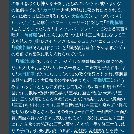
の限りを尽くし神々を圧倒したものの、シヴァ、或いはシヴァ
の配偶神である「
カーリー
（Kali, Kālī）」に殺されたとされてい
る。仏教では仏法に帰依しない「
大自在天
（だいじざいてん）」
（＝シヴァ）と烏摩（＝ウマー＝カーリー）に対して「
金剛薩埵
（こんごうさった）」が「オン ソンバニソンバ…」で始まる真言を
唱え、「
阿修羅
（あしゅら）」の姿、つまり降三世明王になって二
人を踏みつけ降伏させたとされる。シュンバとニシュンバは
「
孫婆菩薩
（そんばぼさつ）」と「爾孫婆菩薩（にそんばぼさつ）」
の名前でも密教に取り入れられている。
「
阿閦如来
（あしゅくにょらい）」、金剛薩埵の教令輪身であ
り、五大明王および八大明王の一尊として東方を守護する。ま
た「
大日如来
（だいにちにょらい）」の教令輪身ともされ、尊勝曼
荼羅では同じく大日如来の教令輪身である「
不動明王
（ふどう
みょうおう）」とともに脇侍として配される。降三世明王の「三
世」とは、欲界・色界・無色界の「三界」、過去・現在・未来の「三
世」、三つの煩悩である貪欲（とんよく）・瞋恚（しんに）・愚痴の
「三毒」をも指しており、三界三世に通じる三毒と魔を断じ降伏
せしめる仏尊とされる。その像形は一面二臂、一面四臂、三面八
臂、四面八臂など様々に表現されるが、一般的には正面を三目
にした立像で忿怒形の三面八臂で、左右第一手で降三世印、残
りの手には弓、矢、
剣
、
戟
、五鈷鈴、
金剛索
、
金剛杵
などを持つ。