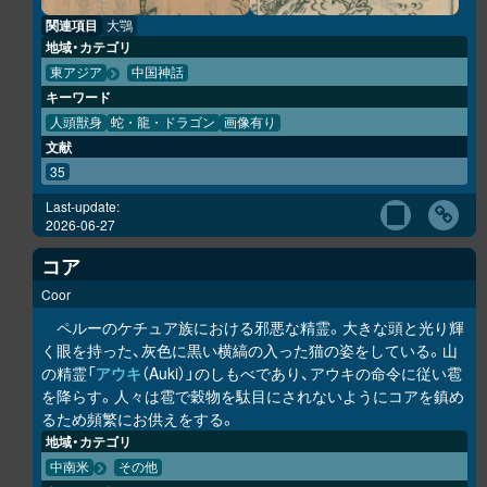
関連項目
大鶚
地域・カテゴリ
東アジア
中国神話
キーワード
人頭獣身
蛇・龍・ドラゴン
画像有り
文献
35
Last-update:
2026-06-27
コア
Coor
ペルーのケチュア族における邪悪な精霊。大きな頭と光り輝
く眼を持った、灰色に黒い横縞の入った猫の姿をしている。山
の精霊「
アウキ
（Auki）」のしもべであり、アウキの命令に従い雹
を降らす。人々は雹で穀物を駄目にされないようにコアを鎮め
るため頻繁にお供えをする。
地域・カテゴリ
中南米
その他