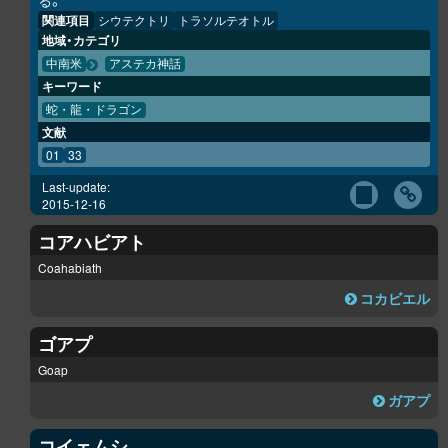
る。
関連項目
シウテクトリ
トラソルテオトル
地域・カテゴリ
中南米
アステカ神話
キーワード
蛇・龍・ドラゴン
文献
01
33
Last-update:
2015-12-16
コアハビアト
Coahabiath
コカビエル
ゴアプ
Goap
ガアプ
コイェムシ