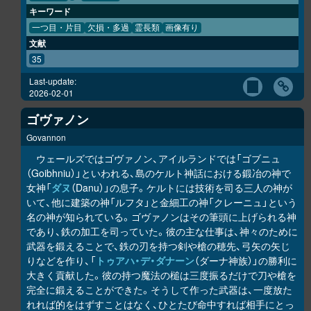
キーワード
一つ目・片目
欠損・多過
霊長類
画像有り
文献
35
Last-update:
2026-02-01
ゴヴァノン
Govannon
ウェールズではゴヴァノン、アイルランドでは「ゴブニュ
（Goibhniu）」といわれる、島のケルト神話における鍛冶の神で
女神「
ダヌ
（Danu）」の息子。ケルトには技術を司る三人の神が
いて、他に建築の神「ルフタ」と金細工の神「クレーニュ」という
名の神が知られている。ゴヴァノンはその筆頭に上げられる神
であり、鉄の加工を司っていた。彼の主な仕事は、神々のために
武器を鍛えることで、鉄の刃を持つ剣や槍の穂先、弓矢の矢じ
りなどを作り、「
トゥアハ・デ・ダナーン
（ダーナ神族）」の勝利に
大きく貢献した。彼の持つ魔法の槌は三度振るだけで刀や槍を
完全に鍛えることができた。そうして作った武器は、一度放た
れれば的をはずすことはなく、ひとたび命中すれば相手にとっ