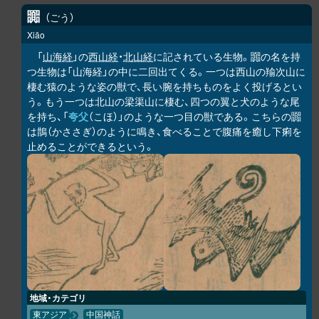
嚻
ごう
Xiāo
「
山海経
」の
西山経
・
北山経
に記されている生物。嚻の名を持
つ生物は「山海経」の中に二回出てくる。一つは西山の羭次山に
棲む猿のような姿の獣で、長い腕を持ちものをよく投げるとい
う。もう一つは北山の梁渠山に棲む、四つの翼と犬のような尾
を持ち、「
夸父
（こほ）」のような一つ目の獣である。こちらの嚻
は鵲（かささぎ）のように鳴き、食べることで腹痛を癒し下痢を
止めることができるという。
地域・カテゴリ
東アジア
中国神話