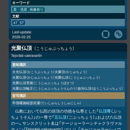
キーワード
星・惑星
画像有り
文献
47
57
Last-update:
2026-02-25
光聚仏頂
こうじゅぶっちょう
Tejorāśi-cakravartin
意味漢訳
火光仏頂
火聚頂
（かこうぶっちょう）
（かじゅちょう）
火聚仏頂
光聚仏頂
（かじゅぶっちょう）
（こうじゅぶっちょう）
光聚仏頂菩薩
（こうじゅぶっちょうぼさつ）
光聚仏頂輪王
放光仏頂
（こうじゅぶっちょうりんのう）
（ほうこうぶっちょう）
音写漢訳
帝儒囉施鄔瑟抳灑
（ていじゅらしうしゅにしゃ）
仏教において仏陀の頭頂の功徳を仏尊とした「
仏頂尊
（ぶっ
ちょうそん）」の一尊で「
五仏頂
（ごぶっちょう）」および八仏頂
の一。サンスクリット名は「テージョーラーシチャクラヴァル
ティン（Tejorāśi-cakravartin）」ないし「テージョーラーシィウ