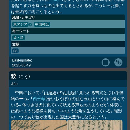
を起こす力を持つものも出てくるとされるが、こういった僵尸
は最終的に犼になるという。
地域・カテゴリ
東アジア
中国神話
キーワード
犬・狼
文献
03
Last-update:
2025-08-19
狡
こう
Jiǎo
中国において、「
山海経
」の
西山経
に見られる吉兆とされる怪
物の一つ。「
西王母
（せいおうぼ）」の住む玉山という山に棲んで
いる。体つきは犬に似ていて吠える声も犬のようだが、体表に
は豹のような模様を持ち、牛のような角を生やしている。瑞獣
の一つであり狡が出現した国は大豊作になるという。