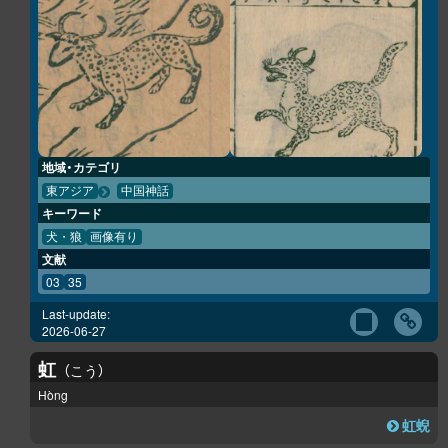
地域・カテゴリ
東アジア
中国神話
キーワード
犬・狼
画像有り
文献
03
35
Last-update:
2026-06-27
虹
こう
Hòng
虹蜺