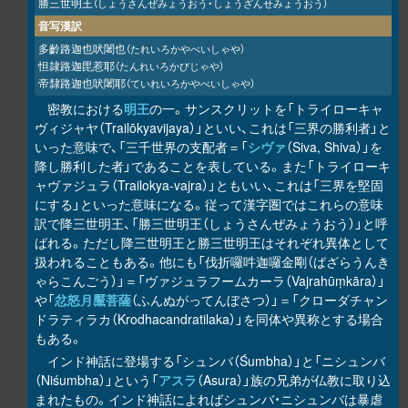
勝三世明王
（しょうさんぜみょうおう・しょうざんせみょうおう）
音写漢訳
多齡路迦也吠闍也
（たれいろかやべいしゃや）
怛隷路迦毘惹耶
（たんれいろかびじゃや）
帝隸路迦也吠闍耶
（ていれいろかやべいしゃや）
密教における
明王
の一。サンスクリットを「トライローキャ
ヴィジャヤ（Trailōkyavijaya）」といい、これは「三界の勝利者」と
いった意味で、「三千世界の支配者＝「
シヴァ
（Siva, Shiva）」を
降し勝利した者」であることを表している。また「トライローキ
ャヴァジュラ（Trailokya-vajra）」ともいい、これは「三界を堅固
にする」といった意味になる。従って漢字圏ではこれらの意味
訳で降三世明王、「勝三世明王（しょうさんぜみょうおう）」と呼
ばれる。ただし降三世明王と勝三世明王はそれぞれ異体として
扱われることもある。他にも「伐折囉吽迦囉金剛（ばざらうんき
ゃらこんごう）」＝「ヴァジュラフームカーラ（Vajrahūṃkāra）」
や「
忿怒月黶菩薩
（ふんぬがってんぼさつ）」＝「クローダチャン
ドラティラカ（Krodhacandratilaka）」を同体や異称とする場合
もある。
インド神話に登場する「シュンバ（Śumbha）」と「ニシュンバ
（Niśumbha）」という「
アスラ
（Asura）」族の兄弟が仏教に取り込
まれたもの。インド神話によればシュンバ・ニシュンバは暴虐