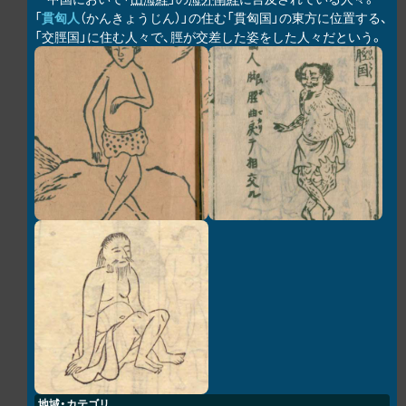
「
貫匈人
（かんきょうじん）」の住む「貫匈国」の東方に位置する、
「交脛国」に住む人々で、脛が交差した姿をした人々だという。
地域・カテゴリ