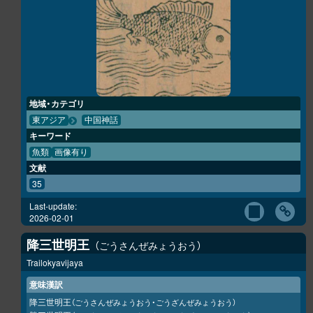
地域・カテゴリ
東アジア
中国神話
キーワード
魚類
画像有り
文献
35
Last-update:
2026-02-01
降三世明王
ごうさんぜみょうおう
Trailokyavijaya
意味漢訳
降三世明王
（ごうさんぜみょうおう・ごうざんぜみょうおう）