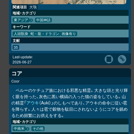
関連項目
大鶚
地域・カテゴリ
東アジア
中国神話
キーワード
人頭獣身
蛇・龍・ドラゴン
画像有り
文献
35
Last-update:
2026-06-27
コア
Coor
ペルーのケチュア族における邪悪な精霊。大きな頭と光り輝
く眼を持った、灰色に黒い横縞の入った猫の姿をしている。山
の精霊「
アウキ
（Auki）」のしもべであり、アウキの命令に従い雹
を降らす。人々は雹で穀物を駄目にされないようにコアを鎮め
るため頻繁にお供えをする。
地域・カテゴリ
中南米
その他