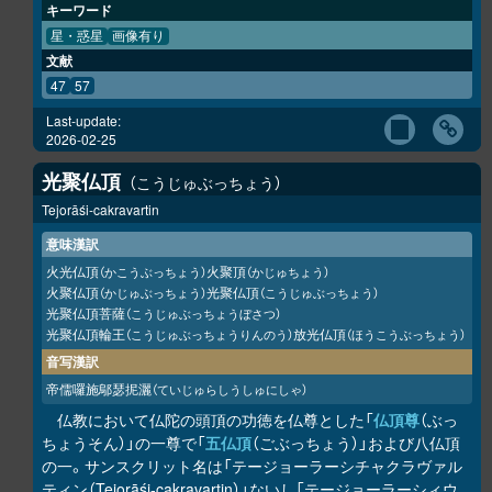
キーワード
星・惑星
画像有り
文献
47
57
Last-update:
2026-02-25
光聚仏頂
こうじゅぶっちょう
Tejorāśi-cakravartin
意味漢訳
火光仏頂
火聚頂
（かこうぶっちょう）
（かじゅちょう）
火聚仏頂
光聚仏頂
（かじゅぶっちょう）
（こうじゅぶっちょう）
光聚仏頂菩薩
（こうじゅぶっちょうぼさつ）
光聚仏頂輪王
放光仏頂
（こうじゅぶっちょうりんのう）
（ほうこうぶっちょう）
音写漢訳
帝儒囉施鄔瑟抳灑
（ていじゅらしうしゅにしゃ）
仏教において仏陀の頭頂の功徳を仏尊とした「
仏頂尊
（ぶっ
ちょうそん）」の一尊で「
五仏頂
（ごぶっちょう）」および八仏頂
の一。サンスクリット名は「テージョーラーシチャクラヴァル
ティン（Tejorāśi-cakravartin）」ないし「テージョーラーシィウ