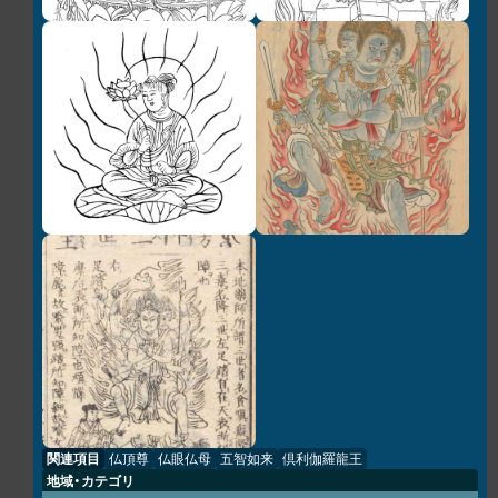
関連項目
仏頂尊
仏眼仏母
五智如来
倶利伽羅龍王
地域・カテゴリ