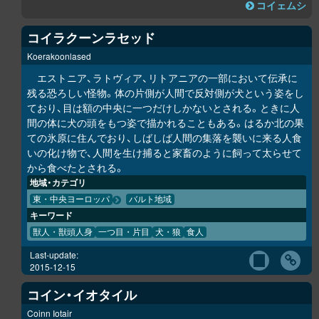
コイェムシ
コイラクーンラセッド
Koerakoonlased
エストニア、ラトヴィア、リトアニアの一部において伝承に
残る恐ろしい怪物。体の片側が人間で反対側が犬という姿をし
ており、目は額の中央に一つだけしかないとされる。ときに人
間の体に犬の頭をもつ姿で描かれることもある。はるか北の果
ての氷原に住んでおり、しばしば人間の集落を襲いに来る人食
いの化け物で、人間を生け捕ると家畜のように飼って太らせて
から食べたとされる。
地域・カテゴリ
東・中央ヨーロッパ
バルト地域
キーワード
獣人・獣頭人身
一つ目・片目
犬・狼
食人
Last-update:
2015-12-15
コイン・イオタイル
Coinn Iotair