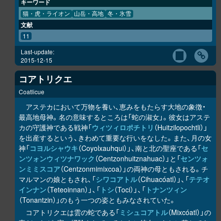
キーワード
猫・虎・ライオン
山岳・高地
冬・氷雪
文献
11
Last-update:
2015-12-15
コアトリクエ
Coatlicue
アステカにおいて万物を養い、恵みをもたらす大地の象徴・
最高地母神。名の意味するところは「蛇の淑女」。彼女はアステ
カの守護神である戦神「
ウィツィロポチトリ
（Huitzilopochtli）」
を出産するという、きわめて重要な行いをなした。また、月の女
神「
コヨルシャウキ
（Coyolxauhqui）」、南と北の聖座である「
セ
ンツォンウィツナワック
（Centzonhuitznahuac）」と「
センツォ
ンミミスコア
（Centzonmimixcoa）」の両神の母ともされる。チ
マルマンの娘ともされ、「
シワコアトル
（Cihuacóatl）」、「
テテオ
インナン
（Teteoinnan）」、「
トシ
（Toci）」、「
トナンツィン
（Tonantzin）」のもう一つの姿ともみなされていた。
コアトリクエは雲の蛇である「
ミシュコアトル
（Mixcóatl）」の