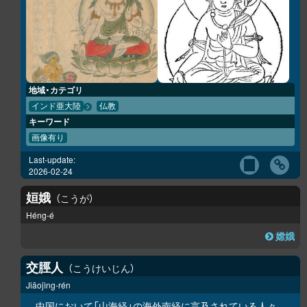
地域・カテゴリ
インド亜大陸
仏教
キーワード
画像有り
Last-update:
2026-02-24
姮娥
こうが
Héng-é
嫦娥
交脛人
こうけいじん
Jiāojìng-rén
中国において「
山海経
」の
海外南経
に言及されている人々。