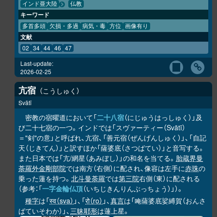
インド亜大陸
仏教
キーワード
多首多頭
欠損・多過
病気・毒
方位
画像有り
文献
02
34
44
46
47
Last-update:
2026-02-25
亢宿
こうしゅく
Svātī
密教の宿曜道において「
二十八宿
（にじゅうはっしゅく）」及
び二十七宿の一つ。インドでは「スヴァーティー（Svātī）
＝"剣"の意」と呼ばれ、亢宿、「善元宿（ぜんげんしゅく）」、「自記
天（じきてん）」と訳すほか「薩婆底（さつばてい）」と音写する。
また日本では「亢/網星（あみぼし）」の和名を当てる。
胎蔵界曼
荼羅
外金剛部院
では南方（右側）に配され、像容は左手に
赤珠
の
乗った蓮を持つ。
北斗曼荼羅
では
第三院
右側（東）に配される
（参考：「
一字金輪仏頂
（いちじきんりんぶっちょう）」）。
種字
は「
स्व（sva）
」、「
रो（ro）
」、
真言
は「唵薩婆底娑縛賀（おんさ
ばていそわか）」、
三昧耶形
は蓮上星。