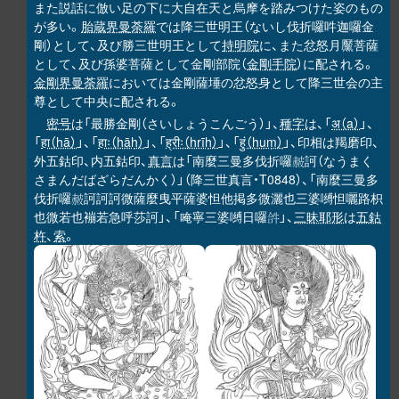
また説話に倣い足の下に大自在天と烏摩を踏みつけた姿のもの
が多い。
胎蔵界曼荼羅
では降三世明王（ないし伐折囉吽迦囉金
剛）として、及び勝三世明王として
持明院
に、また忿怒月黶菩薩
として、及び孫婆菩薩として金剛部院（
金剛手院
）に配される。
金剛界曼荼羅
においては金剛薩埵の忿怒身として降三世会の主
尊として中央に配される。
密号
は「最勝金剛（さいしょうこんごう）」、
種字
は、「
अ（a）
」、
「
हा（hā）
」、「
हाः（hāḥ）
」、「
ह्रीः（hrīḥ）
」、「
हुं（huṃ）
」、印相は羯磨印、
外五鈷印、内五鈷印、
真言
は「南麼三曼多伐折囉
訶（なうまく
𧹞
さまんだばざらだんかく）」（降三世真言・T0848）、「南麼三曼多
伐折囉
訶訶訶微薩麼曳平薩婆怛他掲多微灑也三婆嚩怛囇路枳
𧹞
也微若也䙖若急呼莎訶」、「唵寧三婆嚩日囉
」、
三昧耶形
は
五鈷
𤙖
杵
、
索
。