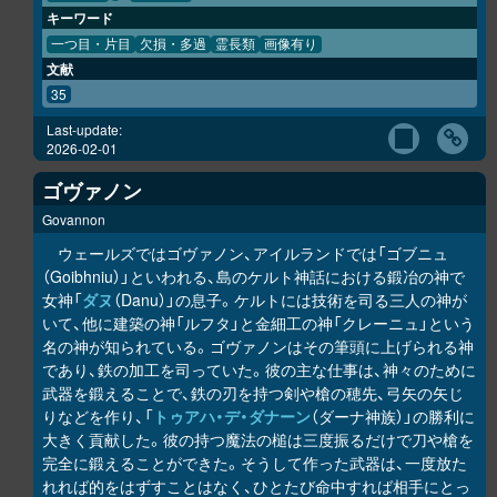
キーワード
一つ目・片目
欠損・多過
霊長類
画像有り
文献
35
Last-update:
2026-02-01
ゴヴァノン
Govannon
ウェールズではゴヴァノン、アイルランドでは「ゴブニュ
（Goibhniu）」といわれる、島のケルト神話における鍛冶の神で
女神「
ダヌ
（Danu）」の息子。ケルトには技術を司る三人の神が
いて、他に建築の神「ルフタ」と金細工の神「クレーニュ」という
名の神が知られている。ゴヴァノンはその筆頭に上げられる神
であり、鉄の加工を司っていた。彼の主な仕事は、神々のために
武器を鍛えることで、鉄の刃を持つ剣や槍の穂先、弓矢の矢じ
りなどを作り、「
トゥアハ・デ・ダナーン
（ダーナ神族）」の勝利に
大きく貢献した。彼の持つ魔法の槌は三度振るだけで刀や槍を
完全に鍛えることができた。そうして作った武器は、一度放た
れれば的をはずすことはなく、ひとたび命中すれば相手にとっ