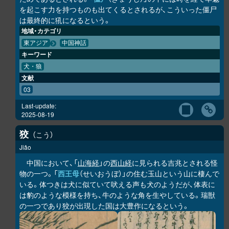
を起こす力を持つものも出てくるとされるが、こういった僵尸
は最終的に犼になるという。
地域・カテゴリ
東アジア
中国神話
キーワード
犬・狼
文献
03
Last-update:
2025-08-19
狡
こう
Jiǎo
中国において、「
山海経
」の
西山経
に見られる吉兆とされる怪
物の一つ。「
西王母
（せいおうぼ）」の住む玉山という山に棲んで
いる。体つきは犬に似ていて吠える声も犬のようだが、体表に
は豹のような模様を持ち、牛のような角を生やしている。瑞獣
の一つであり狡が出現した国は大豊作になるという。