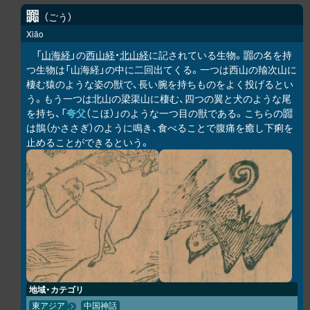
嚻
ごう
Xiāo
「
山海経
」の
西山経
・
北山経
に記されている生物。嚻の名を持
つ生物は「山海経」の中に二回出てくる。一つは西山の羭次山に
棲む猿のような姿の獣で、長い腕を持ちものをよく投げるとい
う。もう一つは北山の梁渠山に棲む、四つの翼と犬のような尾
を持ち、「
夸父
（こほ）」のような一つ目の獣である。こちらの嚻
は鵲（かささぎ）のように鳴き、食べることで腹痛を癒し下痢を
止めることができるという。
地域・カテゴリ
東アジア
中国神話