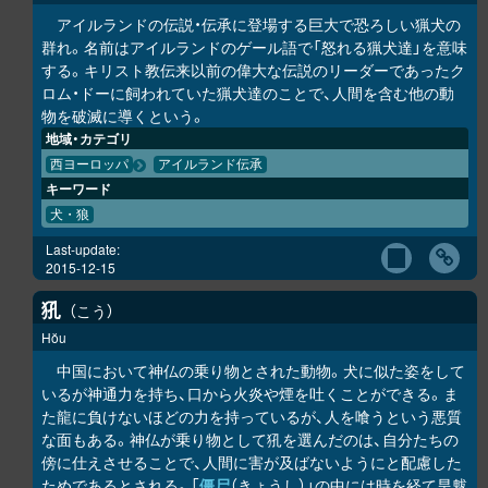
アイルランドの伝説・伝承に登場する巨大で恐ろしい猟犬の
群れ。名前はアイルランドのゲール語で「怒れる猟犬達」を意味
する。キリスト教伝来以前の偉大な伝説のリーダーであったク
ロム・ドーに飼われていた猟犬達のことで、人間を含む他の動
物を破滅に導くという。
地域・カテゴリ
西ヨーロッパ
アイルランド伝承
キーワード
犬・狼
Last-update:
2015-12-15
犼
こう
Hŏu
中国において神仏の乗り物とされた動物。犬に似た姿をして
いるが神通力を持ち、口から火炎や煙を吐くことができる。ま
た龍に負けないほどの力を持っているが、人を喰うという悪質
な面もある。神仏が乗り物として犼を選んだのは、自分たちの
傍に仕えさせることで、人間に害が及ばないようにと配慮した
ためであるとされる。「
僵尸
（きょうし）」の中には時を経て旱魃