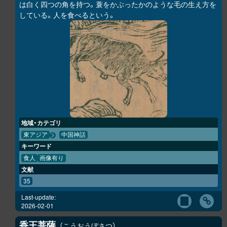
は白く四つの角を持つ。蓑をかぶったかのような毛の生え方を
している。人を食べるという。
地域・カテゴリ
東アジア
中国神話
キーワード
食人
画像有り
文献
35
Last-update:
2026-02-01
香王菩薩
こうおうぼさつ