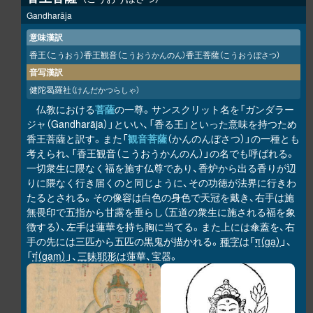
Gandharāja
意味漢訳
香王
香王観音
香王菩薩
（こうおう）
（こうおうかんのん）
（こうおうぼさつ）
音写漢訳
健陀曷羅社
（けんだかつらしゃ）
仏教における
菩薩
の一尊。サンスクリット名を「ガンダラー
ジャ（Gandharāja）」といい、「香る王」といった意味を持つため
香王菩薩と訳す。また「
観音菩薩
（かんのんぼさつ）」の一種とも
考えられ、「香王観音（こうおうかんのん）」の名でも呼ばれる。
一切衆生に隈なく福を施す仏尊であり、香炉から出る香りが辺
りに隈なく行き届くのと同じように、その功徳が法界に行きわ
たるとされる。その像容は白色の身色で天冠を戴き、右手は施
無畏印で五指から甘露を垂らし（五道の衆生に施される福を象
徴する）、左手は蓮華を持ち胸に当てる。また上には傘蓋を、右
手の先には三匹から五匹の黒鬼が描かれる。
種字
は「
ग（ga）
」、
「
गं（gaṃ）
」、
三昧耶形
は蓮華、宝器。