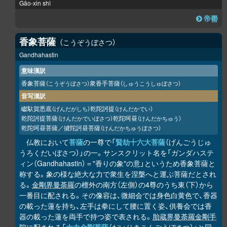
Gāo-xin shì
帝嚳
香象菩薩
こうぞうぼさつ
Gandhahastin
意味漢訳
香象菩薩
衆香手菩薩
（こうぞうぼさつ）
（しゅうこうしゅぼさつ）
音写漢訳
巘馱賀悉底
乾陀訶提
（げんだがしち）
（けんだかでい）
乾陀訶提菩薩
乾陀呵昼
（けんだかでいぼさつ）
（けんだかちゅう）
乾陀呵昼菩薩／揵陀訶昼菩薩
（けんだかちゅうぼさつ）
仏教において
菩薩
の一尊で「
賢劫十六大菩薩
（げんごうじゅ
うろくだいぼさつ）」の一。サンスクリット名を「ガンダハステ
ィン（Gandhahastin）＝"香りの象"の意」というため香象菩薩と
称する。象の様な絶大な力で衆生を涅槃へと運ぶ菩薩だとされ
る。
金剛界曼荼羅
の檀外の南方（左側）の4尊のうち東（下）から
一番目に配される。その像容は、微細会では身色白黄色で、香器
の載った蓮を持ち、左手は拳にして腰に置く姿、供養会では香
器の載った蓮を両手で持つ姿で表される。
胎蔵界曼荼羅
金剛手