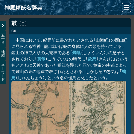
神魔精妖名辞典
NEWS
鼓
こ
Gǔ
INFO
五
十
中国において、紀元前に書かれたとされる「
山海経
」の
西山経
音
文献
に見られる怪神。龍、或いは蛇の身体に人の頭を持っている。
鍾山の神で人頭の大蛇神である「
燭陰
（しょくいん）」の息子と
地
域
検索
されており、「
黄帝
（こうてい）」の時代に「
欽䲹
（きんひ）」という
神とともに天神であった祖江を殺した罪で、黄帝の使者によっ
キ
凖項目
ー
て鍾山の東の
崖で殺されたとされる。しかしその悪気は「
鵕
𡺯
ワ
ー
鳥
（しゅんちょう）」という名の怪鳥と化したという。
ド
画像資料便覧
LINK