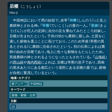
后稷
こうしょく
Hòu-jì
中国神話において周の始祖で、炎帝「
神農
（しんのう）」と並ぶ
農耕神とされる神。「
帝嚳
（ていこく）」の妻の一人。「
姜嫄
（きょ
うげん）」が巨人の足跡に自分の足を重ねてみたところ妊娠し、
后稷が生まれたという。子供の頃から農耕に親しみ、土質をに
適した穀物を選ぶことに長けており、このため帝俊（帝嚳の異
名とされる）に農師に任命されたという。別の伝承によれば農
耕の始めが后稷であり、地上に色々な穀物をもたらしたため、
死後農耕の神とされるようになったともされている。「
山海経
」
の
西山経
や
海内西経
によれば、后稷は帝嚳の息子であり、西南
の黒水あたりにある都広という場所にある后稷の墓では、穀物
が自然に繁茂しているという。
地域・カテゴリ
東アジア
中国神話
キーワード
食物・穀物・台所
文献
02