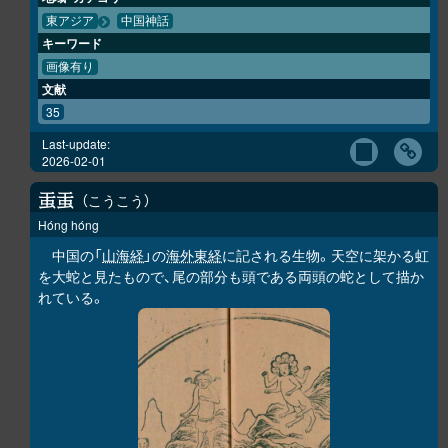
東アジア
中国神話
キーワード
画像有り
文献
35
Last-update:
2026-02-01
こうこう
𧈫
𧈫
Hóng hóng
中国の「
山海経
」の
海外東経
に記される生物。天空に架かる虹
を大蛇と見たもので、尾の部分も頭である両頭の蛇として描か
れている。