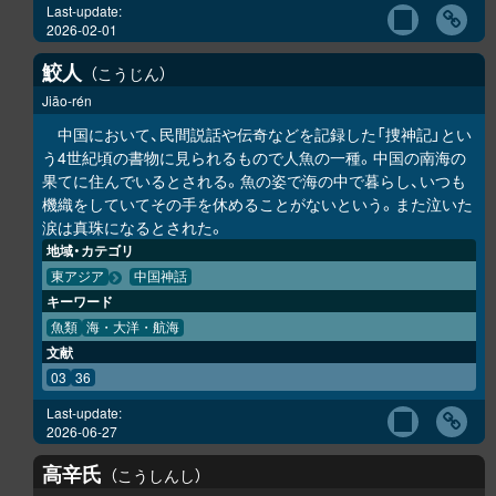
Last-update:
2026-02-01
鮫人
こうじん
Jiāo-rén
中国において、民間説話や伝奇などを記録した「捜神記」とい
う4世紀頃の書物に見られるもので人魚の一種。中国の南海の
果てに住んでいるとされる。魚の姿で海の中で暮らし、いつも
機織をしていてその手を休めることがないという。また泣いた
涙は真珠になるとされた。
地域・カテゴリ
東アジア
中国神話
キーワード
魚類
海・大洋・航海
文献
03
36
Last-update:
2026-06-27
高辛氏
こうしんし