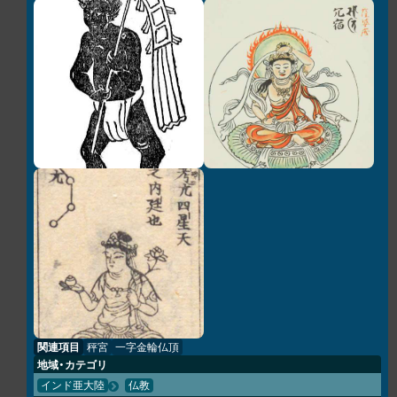
関連項目
秤宮
一字金輪仏頂
地域・カテゴリ
インド亜大陸
仏教