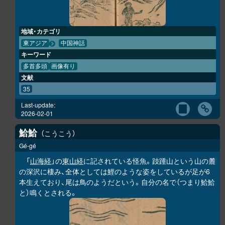
地域・カテゴリ
東アジア
中国神話
キーワード
多首多頭
画像有り
文献
35
Last-update:
2026-02-01
鮯鮯
こうこう
Gé-gé
「
山海経
」の
東山経
に記されている怪魚。跂踵山という山の麓
の深沢に棲み、全体としては鯉のような姿をしているが足が6
本生えており、尾は鳥のようだという。自分の名で（つまり
鮯鮯
と）鳴くとされる。