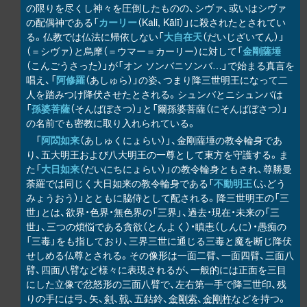
の限りを尽くし神々を圧倒したものの、シヴァ、或いはシヴァ
の配偶神である「
カーリー
（Kali, Kālī）」に殺されたとされてい
る。仏教では仏法に帰依しない「
大自在天
（だいじざいてん）」
（＝シヴァ）と烏摩（＝ウマー＝カーリー）に対して「
金剛薩埵
（こんごうさった）」が「オン ソンバニソンバ…」で始まる真言を
唱え、「
阿修羅
（あしゅら）」の姿、つまり降三世明王になって二
人を踏みつけ降伏させたとされる。シュンバとニシュンバは
「
孫婆菩薩
（そんばぼさつ）」と「爾孫婆菩薩（にそんばぼさつ）」
の名前でも密教に取り入れられている。
「
阿閦如来
（あしゅくにょらい）」、金剛薩埵の教令輪身であ
り、五大明王および八大明王の一尊として東方を守護する。ま
た「
大日如来
（だいにちにょらい）」の教令輪身ともされ、尊勝曼
荼羅では同じく大日如来の教令輪身である「
不動明王
（ふどう
みょうおう）」とともに脇侍として配される。降三世明王の「三
世」とは、欲界・色界・無色界の「三界」、過去・現在・未来の「三
世」、三つの煩悩である貪欲（とんよく）・瞋恚（しんに）・愚痴の
「三毒」をも指しており、三界三世に通じる三毒と魔を断じ降伏
せしめる仏尊とされる。その像形は一面二臂、一面四臂、三面八
臂、四面八臂など様々に表現されるが、一般的には正面を三目
にした立像で忿怒形の三面八臂で、左右第一手で降三世印、残
りの手には弓、矢、
剣
、
戟
、五鈷鈴、
金剛索
、
金剛杵
などを持つ。