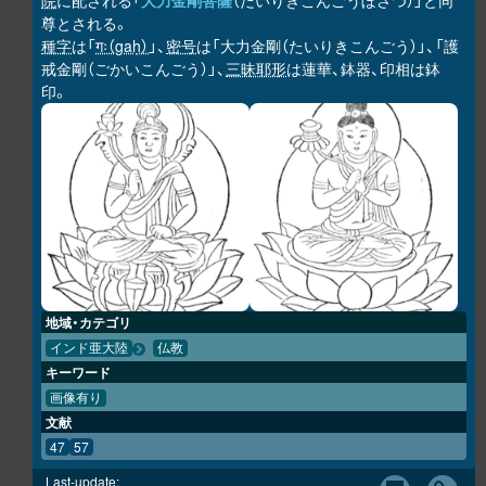
院
に配される「
大力金剛菩薩
（だいりきこんごうぼさつ）」と同
尊とされる。
種字
は「
गः（gaḥ）
」、
密号
は「大力金剛（たいりきこんごう）」、「護
戒金剛（ごかいこんごう）」、
三昧耶形
は蓮華、鉢器、印相は鉢
印。
地域・カテゴリ
インド亜大陸
仏教
キーワード
画像有り
文献
47
57
Last-update: