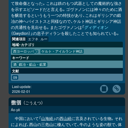
て致命傷となった。これは鉄のもつ武器としての魔術的な強さ
を示すエピソードだと言える。ゴヴァノンには神々のために酒
を醸造するというもう一つの特技があり、これはギリシアの鍛
冶の神ヘパイストスと同様なので、ケルト神話とギリシア神話
の共通性を見出せる。またゴヴァノンは「
グィディオン
（Gwydion）」の息子ディランを殺したことでも知られている。
関連項目
エフネ
ルー
地域・カテゴリ
西ヨーロッパ
ケルト・アイルランド神話
キーワード
酒
鍛冶・鉱山・鉱業
文献
09
Last-update:
2026-02-01
ごうえつ
𢕟
𢓨
Áo-yē
中国において「
山海経
」の
西山経
に言及されている生物。それ
によれば、西山の三危山に棲んでいて、牛のような姿の獣で、体