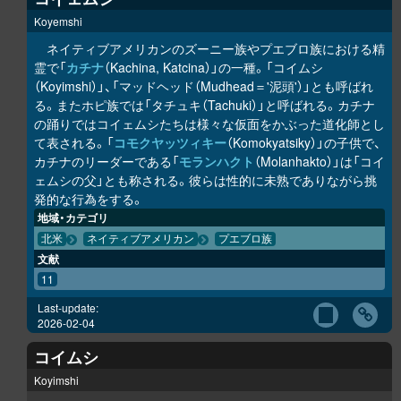
Koyemshi
ネイティブアメリカンのズーニー族やプエブロ族における精
霊で「
カチナ
（Kachina, Katcina）」の一種。「コイムシ
（Koyimshi）」、「マッドヘッド（Mudhead＝'泥頭'）」とも呼ばれ
る。またホピ族では「タチュキ（Tachuki）」と呼ばれる。カチナ
の踊りではコイェムシたちは様々な仮面をかぶった道化師とし
て表される。「
コモクヤッツィキー
（Komokyatsiky）」の子供で、
カチナのリーダーである「
モランハクト
（Molanhakto）」は「コイ
ェムシの父」とも称される。彼らは性的に未熟でありながら挑
発的な行為をする。
地域・カテゴリ
北米
ネイティブアメリカン
プエブロ族
文献
11
Last-update:
2026-02-04
コイムシ
Koyimshi