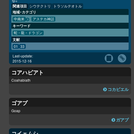
る。
関連項目
シウテクトリ
トラソルテオトル
地域・カテゴリ
中南米
アステカ神話
キーワード
蛇・龍・ドラゴン
文献
01
33
Last-update:
2015-12-16
コアハビアト
Coahabiath
コカビエル
ゴアプ
Goap
ガアプ
コイェムシ