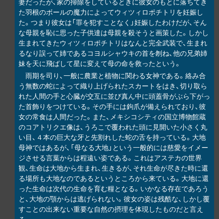
妻だったが、家の掃除をしているときに彼女のもとに落ちてき
た羽根のボールの魔力によってウィツィロポチトリを妊娠し
た。つまり彼女は「罪を犯すことなく」妊娠したわけだが、そん
な母親を恥に思った子供達は母親を殺そうと画策した。しかし
生まれてきたウィツィロポチトリはなんと完全武装で、生まれ
るなり誤って姉であるコヨルシャウキの首を刎ね、他の兄弟姉
妹を天に飛ばして星に変えて母の命を救ったという。
雨期を司り、一般に農業と植物に関わる女神である。絡み合
う無数の蛇によって織り上げられたスカートをはき、切り取ら
れた人間の手と心臓が交互に並び真ん中に頭蓋骨がぶら下がっ
た首飾りをつけている。その手には鉤爪が備えられており、彼
女の常食は人間だった。また、メキシコシティの国立博物館蔵
のコアトリクエ像は、うろこで覆われた頭に見開いた小さく丸
い目、４本の巨大な牙と先割れした蛇の舌を持っている。大地
母神ではあるが、「母なる大地」という一般的には慈愛をイメー
ジさせる言葉からは程遠い姿である。これはアステカの世界
観、生命は大地から生まれ、生きるが、それ生命が尽きた時に還
る場所も大地なのであるというところから来ている。大地に還
った生命は次代の生命を育む糧となる。いかなる存在であろう
と、大地の顎からは逃げられない。彼女の姿は残酷な、しかし覆
すことの出来ない重要な自然の摂理を体現したものだと言え