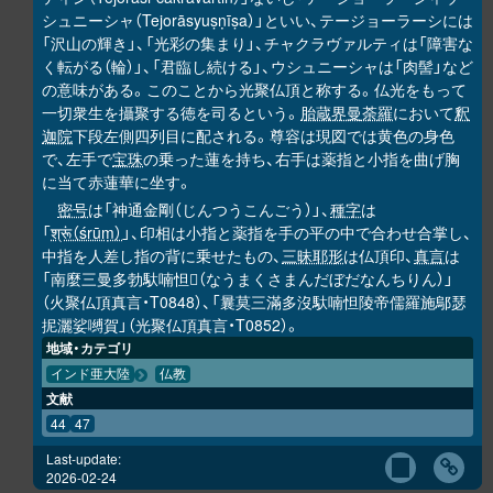
シュニーシャ（Tejorāsyuṣṇīṣa）」といい、テージョーラーシには
「沢山の輝き」、「光彩の集まり」、チャクラヴァルティは「障害な
く転がる（輪）」、「君臨し続ける」、ウシュニーシャは「肉髻」など
の意味がある。このことから光聚仏頂と称する。仏光をもって
一切衆生を攝聚する徳を司るという。
胎蔵界曼荼羅
において
釈
迦院
下段左側四列目に配される。尊容は現図では黄色の身色
で、左手で
宝珠
の乗った蓮を持ち、右手は薬指と小指を曲げ胸
に当て赤蓮華に坐す。
密号
は「神通金剛（じんつうこんごう）」、
種字
は
「
श्रूं（śrūṃ）
」、印相は小指と薬指を手の平の中で合わせ合掌し、
中指を人差し指の背に乗せたもの、
三昧耶形
は仏頂印、
真言
は
「南麼三曼多勃馱喃怛
（なうまくさまんだぼだなんちりん）」
𭌇
（火聚仏頂真言・T0848）、「曩莫三滿多沒馱喃怛陵帝儒羅施鄔瑟
抳灑娑嚩賀」（光聚仏頂真言・T0852）。
地域・カテゴリ
インド亜大陸
仏教
文献
44
47
Last-update:
2026-02-24