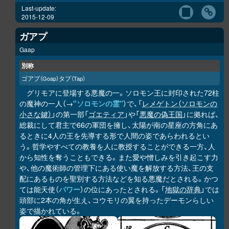
Last-update:
2015-12-09
ガアプ
Gaap
別称
ゴアプ
タプ
（Goap）
（Tap）
グリモアに登場する悪魔の一。ソロモン王に封印された72柱
の魔神の一人（→
"ソロモンの霊"
）で、「
レメゲトン（ソロモンの
小さな鍵）
」の第一部「
ゴエティア
」や「
悪魔の偽王国
」に拠れば、
総裁にして君主で66の軍団を擁し、太陽が南の星座の方角にあ
るときに4人の王を先導する形で人間の姿であらわれるとい
う。哲学やすべての教養を人に教授することができる一方、人
から知性を奪うこともできる。また愛や憎しみを引き起こす力
や、他の魔術師の管理下にある使い魔を解放する方法、王の支
配にあるものを聖別する方法などを知る悪魔だとされる。かつ
ては能天使（
パワー
）の位にあったとされる。「
地獄の辞典
」では
頭部に2本の角が生え、コウモリの翼を持ったデーモンらしい
姿で描かれている。