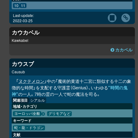
10
11
Last-update:
2022-03-25
カウカベル
Kawkabel
カカベル
カウスブ
Causub
「
ヌクテメロン
」中の「魔術的黄道十二宮に類似する十二の象
徴的な時間」を支配する守護霊（Genius）、いわゆる
"時間の鬼
神"
の一人。7時の霊の一人で蛇の魔法を司る。
関連項目
シアルル
地域・カテゴリ
ヨーロッパ全般
グリモアなど
キーワード
蛇・龍・ドラゴン
文献