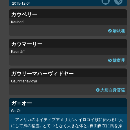
2015-12-04
カウベリー
Kauberī
嬌吠哩
カウマーリー
Kaumārī
嬌麼哩
ガウリーマハーヴィドヤー
Gaurīmahāvidyā
大明白身菩薩
ガ＝オー
Ga-Oh
アメリカのネイティブアメリカン、イロコイ族に伝わる巨人
にして風の精霊。とてつもなく大きな体と、自由自在に風を操