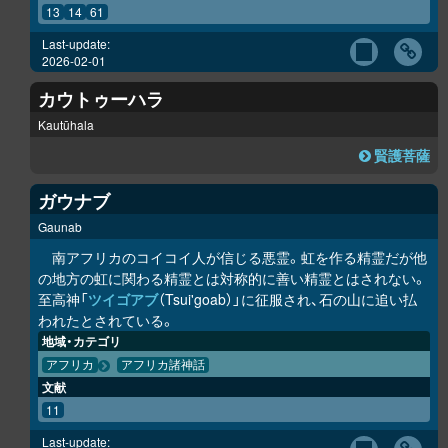
13
14
61
Last-update:
2026-02-01
カウトゥーハラ
Kautūhala
賢護菩薩
ガウナブ
Gaunab
南アフリカのコイコイ人が信じる悪霊。虹を作る精霊だが他
の地方の虹に関わる精霊とは対称的に善い精霊とはされない。
至高神「
ツイゴアブ
（Tsui'goab）」に征服され、石の山に追い払
われたとされている。
地域・カテゴリ
アフリカ
アフリカ諸神話
文献
11
Last-update: