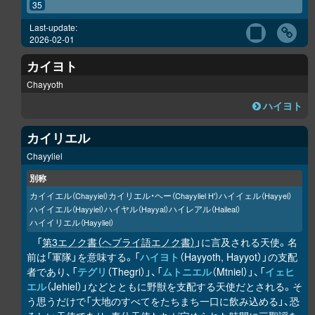
35
Last-update:
2026-02-01
カイヨト
Chayyoth
ハイヨト
カイリエル
Chayyliel
別称
カイイエル
カイリエル・ヘー
ハイイェル
（Chayyiel）
（Chayyliel H'）
（Hayyel）
ハイイエル
ハイヤル
ハイレアル
（Hayyiel）
（Hayyal）
（Haileal）
ハイイリエル
（Hayyliel）
「
第3エノク書（ヘブライ語エノク書）
」に言及される天使。名
前は「軍隊」を意味する。「
ハイヨト
（Hayyoth, Hayyot）」の支配
者であり、「
テグリ
（Thegri）」、「
ムトニエル
（Mtniel）」、「
イェヒ
エル
（Jehiel）」などとともに野獣を支配する天使だとされる。そ
う思うだけで「大地のすべてをたちまち一口に飲み込める」、恐