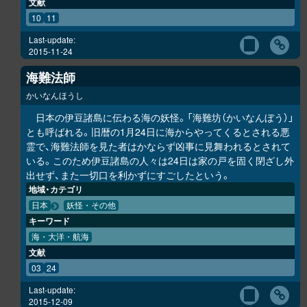
文献
10
11
Last-update:
2015-11-24
海難法師
かいなんほうし
日本の伊豆諸島に伝わる海の妖怪。「海難坊（かいなんぼう）」
とも呼ばれる。旧暦の1月24日に海からやってくるとされる悪
霊で、海難法師を見た者はかならず凶事に見舞われるとされて
いる。このため伊豆諸島の人々は24日は家の戸を固く閉ざし外
出せず、また一切口を利かずにすごしたという。
地域・カテゴリ
日本
妖怪・その他
キーワード
海・大洋・航海
文献
03
24
Last-update:
2015-12-09