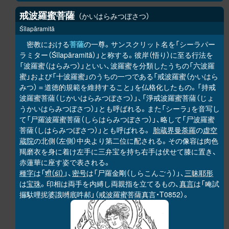
戒波羅蜜菩薩
かいはらみつぼさつ
Śīlapāramitā
密教における
菩薩
の一尊。サンスクリット名を「シーラパー
ラミター（Śīlapāramitā）」と称する。彼岸（悟り）に至る行法を
「波羅蜜（はらみつ）」といい、波羅蜜を分類したうちの「六波羅
蜜」および「十波羅蜜」のうちの一つである「戒波羅蜜（かいはら
みつ）＝道徳的規範を維持すること」を仏格化したもの。「持戒
波羅蜜菩薩（じかいはらみつぼさつ）」、「淨戒波羅蜜菩薩（じょ
うかいはらみつぼさつ）」とも呼ばれる。また「シーラ」を音写し
て「尸羅波羅蜜菩薩（しらはらみつぼさつ）」、略して「尸波羅蜜
菩薩（しはらみつぼさつ）」とも呼ばれる。
胎蔵界曼荼羅
の
虚空
蔵院
の北側（左側）中央より第二位に配される。その像容は肉色
羯磨衣を身に着け左手に三弁宝を持ち右手は伏せて膝に置き、
赤蓮華に座す姿で表される。
種字
は「
शी（śī）
」、
密号
は「尸羅金剛（しらこんごう）」、
三昧耶形
は
宝珠
。印相は両手を内縛し両親指を立てるもの、
真言
は「唵試
攞馱哩抳婆誐嚩底吽郝」（戒波羅蜜菩薩真言・T0852）。