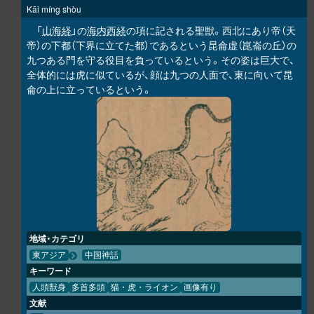
Kāi míng shòu
「
山海経
」の
海内西経
の項に記される聖獣。西北にあり帝（天
帝）の下都（下界に立てた都）であるという昆侖虚（崑崙の丘）の
九つある門を守る役目を負っているという。その姿は巨大で、
全体的には虎に似ているが、顔は九つの人面で、東に向いて昆
侖の上に立っているという。
地域・カテゴリ
東アジア
中国神話
キーワード
人頭獣身
多首多頭
猫・虎・ライオン
画像有り
文献