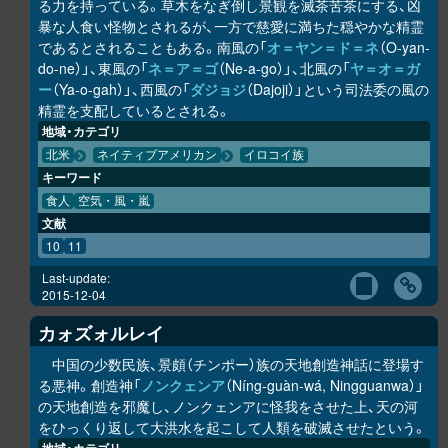
る力を持っている。草木をなぎ倒し景観を滅茶苦茶にする、凶
暴な人食い怪物とされるが、一方で慈愛に満ちた穏やかな精霊
であるとされることもある。南風の「
オ＝ヤン＝ド＝ネ
（O-yan-
do-ne）」、東風の「
ネ＝ア＝ゴ
（Ne-a-go）」、北風の「
ヤ＝オ＝ガ
ー
（Ya-o-gah）」、西風の「
ダジョジ
（Dajoji）」という司法委の風の
精霊を支配しているとされる。
地域・カテゴリ
北米
ネイティブアメリカン
イロコイ族
キーワード
食人
空気・風・嵐
文献
10
11
Last-update:
2015-12-04
カォズォルレイ
中国の少数民族、景頗（チンポー）族の天地創造神話に登場す
る悪神。創造神「
ノンクェンア
（Níng-guàn-wá, Ningguanwa）」
の天地創造を邪魔し、ノンクェンアに怪我をさせた上、天の河
をひっくり返して大洪水を起こして人類を破滅させたという。