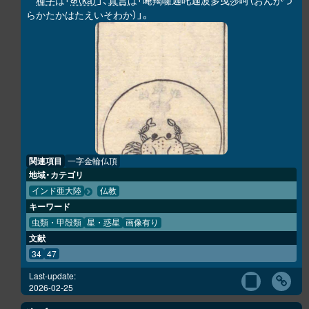
種字
は「
क（ka）
」、
真言
は「唵羯囉迦吒迦波多曳莎呵（おんかつ
らかたかはたえいそわか）」。
関連項目
一字金輪仏頂
地域・カテゴリ
インド亜大陸
仏教
キーワード
虫類・甲殻類
星・惑星
画像有り
文献
34
47
Last-update:
2026-02-25