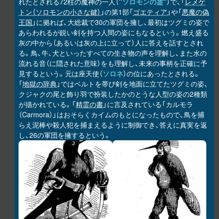
れたとされる72柱の魔神の一人（
"ソロモンの霊"
）で、「
レメゲ
トン（ソロモンの小さな鍵）
」の第1部「
ゴエティア
」や「
悪魔の偽
王国
」に拠れば、大総裁で30の軍団を擁し、最初はツグミの姿で
あらわれるが鋭い剣を持つ人間の姿にもなるという。燃え盛る
灰の中から（あるいは灰の上に立って）人に答えを話すとされ
る。鳥、牛、犬といったすべての生き物の声を理解し、また水の
流れる音（に隠された意味）をも理解し、未来の事柄を正確に予
見するという。元は座天使（
ソロネ
）の位にあったとされる。
「
地獄の辞典
」ではベルトを帯び剣を地面に立てたツグミの姿、
クジャクの尾と飾り羽で扮装したかのとうな人型の姿の2種類
が描かれている。「
精霊の書
」に言及されている「カルモラ
（Carmora）」はおそらくカイムのもとになったもので、鳥を捕
らえ泥棒や殺人犯を捕まえるように制御でき、答えに真実を返
し、26の軍団を擁するという。