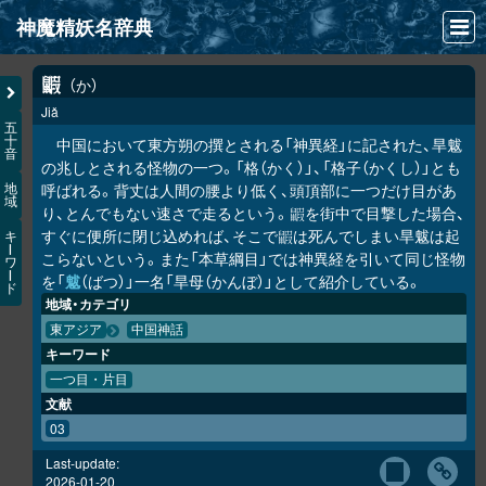
神魔精妖名辞典
NEWS
か
𪕰
Jiǎ
INFO
五
十
中国において東方朔の撰とされる「神異経」に記された、旱魃
音
文献
の兆しとされる怪物の一つ。「格（かく）」、「格子（かくし）」とも
呼ばれる。背丈は人間の腰より低く、頭頂部に一つだけ目があ
地
域
検索
り、とんでもない速さで走るという。
を街中で目撃した場合、
𪕰
すぐに便所に閉じ込めれば、そこで
は死んでしまい旱魃は起
キ
𪕰
凖項目
ー
こらないという。また「本草綱目」では神異経を引いて同じ怪物
ワ
ー
を「
魃
（ばつ）」一名「旱母（かんぼ）」として紹介している。
ド
画像資料便覧
地域・カテゴリ
東アジア
中国神話
LINK
キーワード
一つ目・片目
文献
03
Last-update:
2026-01-20