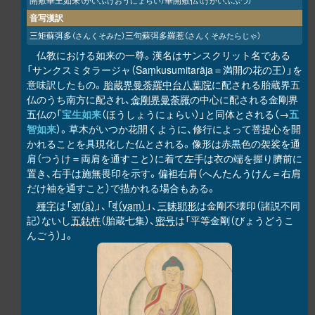
（かいふけおうにょらい）
（けかいふぶつ）
音写漢訳
三矩蘇弭多
三句蘇弭多羅惹
（さんくそみた）
（さんくそみたらじゃ）
仏教における如来の一尊。漢名はサンスクリット名である
「サンクスミタラージャ（Saṃkusumitarāja＝満開の花の王）」を
意味訳したもの。
胎蔵界曼荼羅
中台八葉院
に配される胎蔵界五
仏のうち南方に配され、
金剛界曼荼羅
の中心に配される金剛界
五仏の「
宝生如来
（ほうしょうにょらい）」と同体とされる（→
五
智如来
）。草木がいつか花開くように、修行によって菩提心を開
かれることを具現化した仏とされる。像形は赤黒色の袈裟を通
肩（つうけ＝両肩を通すこと）に着て左手は衣の端を握り臍前に
置き、右手は施無畏印を示す。偏袒右肩（へんたんうけん＝右肩
だけ袖を通すこと）で描かれる場合もある。
種字
は「
आ（ā）
」、「
वं（vaṃ）
」、
三昧耶形
は金剛不壊印（諸説不同
記）ないし
五鈷杵
（胎蔵七集）、
密号
は「平等金剛（びょうどうこ
んごう）」。