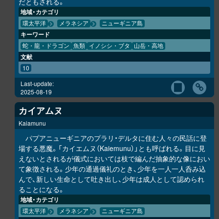
だともされる。
地域・カテゴリ
環太平洋
メラネシア
ニューギニア島
キーワード
蛇・龍・ドラゴン
魚類
イノシシ・ブタ
山岳・高地
文献
10
Last-update:
2025-08-19
カイアムヌ
Kaiamunu
パプアニューギニアのプラリ・デルタに住む人々の民話に登
場する悪魔。「カイエムヌ（Kaiemunu）」とも呼ばれる。目に見
えないとされるが儀式においては枝で編んだ抽象的な像におい
て象徴される。少年の通過儀礼のとき、少年を一人一人呑み込
んで、新しい生命として吐き出し、少年は成人として認められ
ることになる。
地域・カテゴリ
環太平洋
メラネシア
ニューギニア島