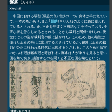
獬豸
カイチ
Xiè-zhái
中国における瑞獣（縁起の良い獣）の一つ。身体は羊に似てい
て、一本の角があり、また「
麒麟
（きりん）」のように鱗に覆われ
ているとされる。正、不正を見抜く不思議な力を持っており、不
正な者を懲らしめるとされることから裁判と関係づけられ、後
世にはその姿が裁判官の服に描かれた。このため、他の瑞獣は
優れた王者の時代に出現するとされているが、獬豸は王者の裁
判が公正に行われる時代に出現するとされる。このため司法官
のかぶる冠は獬豸冠と呼ばれる。獬豸は人が争うを見ると悪い
側を角で突き、議論するのを聞くと不正な側を噛むという。
地域・カテゴリ