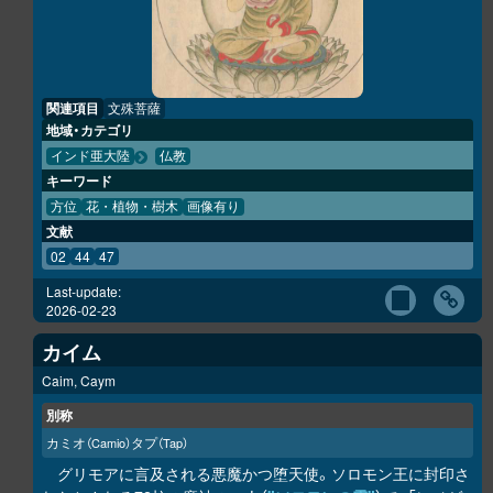
関連項目
文殊菩薩
地域・カテゴリ
インド亜大陸
仏教
キーワード
方位
花・植物・樹木
画像有り
文献
02
44
47
Last-update:
2026-02-23
カイム
Caim, Caym
別称
カミオ
タプ
（Camio）
（Tap）
グリモアに言及される悪魔かつ堕天使。ソロモン王に封印さ