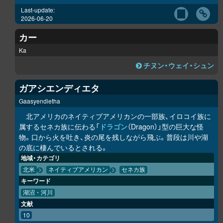
Last-update:
2026-06-20
カー
Ka
チヌン・ウェイ・シュン
ガアシエンディエタ
Gaasyendietha
北アメリカのネイティブアメリカンの一部族、イロコイ族に
属するセネカ族に伝わる「
ドラゴン
（Dragon）」型の巨大な怪
物。口から火を吐き、炎の尾を残しながら飛ぶ。普段は川や湖
の底に棲んでいるとされる。
地域・カテゴリ
北米
ネイティブアメリカン
セネカ族
キーワード
湖沼・河川
文献
10