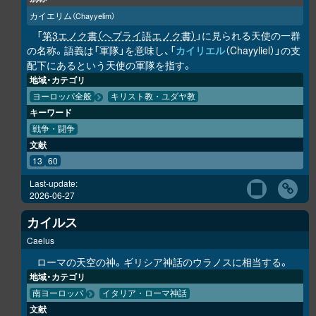
カイエリム
（Chayyelim）
「
第3エノク書（ヘブライ語エノク書）
」に見られる天使の一群
の名称。語義は「軍隊」を意味し、「
カイリエル
（Chayyliel）」の支
配下にあるという天使の軍隊を指す。
地域・カテゴリ
ヨーロッパ全般
キリスト教・ユダヤ教
キーワード
戦争・闘争
文献
13
60
Last-update:
2026-06-27
カイルス
Caelus
ローマの天空の神。ギリシア神話のウラノスに相当する。
地域・カテゴリ
南ヨーロッパ
イタリア・ローマ神話
文献