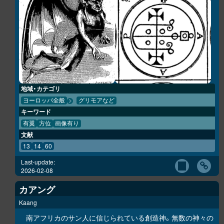
地域・カテゴリ
ヨーロッパ全般
グリモアなど
キーワード
有翼
方位
画像有り
文献
13
14
60
Last-update:
2026-02-08
カアング
Kaang
南アフリカのサン人に信じられている創造神。無数の神々の