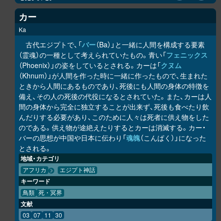
カー
Ka
古代エジプトで、「
バー
（Ba）」と一緒に人間を構成する要素
（霊魂）の一種として考えられていたもの。青い「
フェニックス
（Phoenix）」の姿をしているとされる。カーは「
クヌム
（Khnum）」が人間を作った時に一緒に作ったもので、生まれた
ときから人間にあるものであり、死後にも人間の身体の特徴を
備え、その人の死後の代役になるとされていた。また、カーは人
間の身体から完全に独立することが出来ず、死後も食べたり飲
んだりする必要があり、このために人々は死者に供え物をした
のである。供え物が途絶えたりするとカーは消滅する。カー・
バーの思想が中国や日本に伝わり「
魂魄
（こんぱく）」になった
とされる。
地域・カテゴリ
アフリカ
エジプト神話
キーワード
鳥類
死・冥界
文献
03
07
11
30