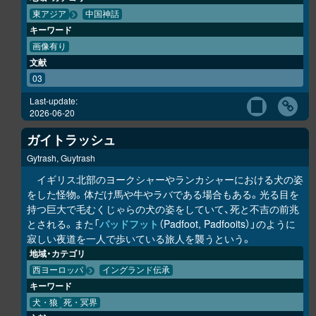
東アジア
中国神話
キーワード
画像有り
文献
03
Last-update:
2026-06-20
ガイトラッシュ
Gytrash, Guytrash
イギリス北部のヨークシャーやランカシャーにおける犬の姿
をした怪物。体だけ馬や牛やラバである場合もある。光る目を
持つ巨大で毛むくじゃらの犬の姿をしていて、死と不吉の前兆
とされる。また「
パッドフット
（Padfoot, Padfooits）」のように
寂しい夜道を一人で歩いている旅人を襲うという。
地域・カテゴリ
西ヨーロッパ
イングランド伝承
キーワード
犬・狼
死・冥界