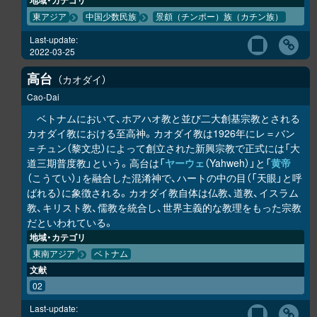
地域・カテゴリ
東アジア
中国少数民族
景頗（チンポー）族（カチン族）
Last-update:
2022-03-25
高台
カオダイ
Cao-Dai
ベトナムにおいて、ホアハオ教と並び二大創基宗教とされる
カオダイ教における至高神。カオダイ教は1926年にレ＝バン
＝チュン（黎文忠）によって創立された新興宗教で正式には「大
道三期普度教」という。高台は「
ヤーウェ
（Yahweh）」と「
黄帝
（こうてい）」を融合した混淆神で、ハートの中の目（「天眼」と呼
ばれる）に象徴される。カオダイ教自体は仏教、道教、イスラム
教、キリスト教、儒教を統合し、世界主義的な教理をもった宗教
だといわれている。
地域・カテゴリ
東南アジア
ベトナム
文献
02
Last-update: