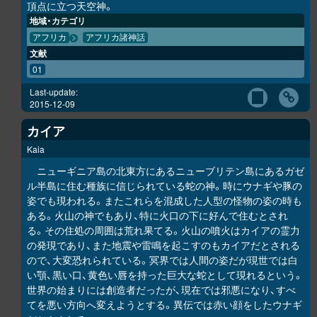
頂点に立つ天空神。
地域・カテゴリ
アフリカ
アフリカ諸神話
文献
01
Last-update:
2015-12-09
カイア
Kaia
ニューギニア島の北東方にあるニューブリテン島にあるガゼ
ル半島に住む種族に信じられている蛇の神。時にウナギや豚の
姿でも現われる。またこれらを混成した人型の怪物の姿の時も
ある。火山の神でもあり、特に火口の下に好んで住むとされ
る。その住処の周囲は荒れ果てる。火山の噴火はカイアの霊力
の発現であり、また地震や雷鳴を起こすのもカイアだとされる
ので、大変恐れられている。冥界では人間の姿だが現世では白
い顎、黒い口、黄色い唇を持った巨大な蛇として現れるという。
世界の始まりには創造者だったが、現在では邪悪になり、すべ
てを悪い方向へ変えようとする。異伝では赤い顔をしたウナギ