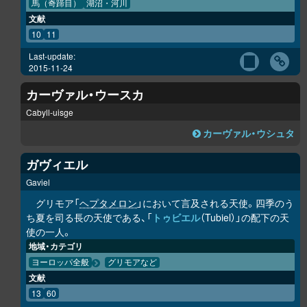
馬（奇蹄目）
湖沼・河川
文献
10
11
Last-update:
2015-11-24
カーヴァル・ウースカ
Cabyll-uisge
カーヴァル・ウシュタ
ガヴィエル
Gaviel
グリモア「
ヘプタメロン
」において言及される天使。四季のう
ち夏を司る長の天使である、「
トゥビエル
（Tubiel）」の配下の天
使の一人。
地域・カテゴリ
ヨーロッパ全般
グリモアなど
文献
13
60