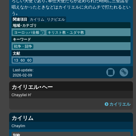
ろしい天使であり、奉仕天使たちが定められた時間に三聖謡を
唱えなかったときなどはカイリエルに火のムチで打たれるとい
う。
関連項目
カイリム
リクビエル
地域・カテゴリ
ヨーロッパ全般
キリスト教・ユダヤ教
キーワード
戦争・闘争
文献
13
60
60
Last-update:
2026-02-09
カイリエル・ヘー
Chayyliel H'
カイリエル
カイリム
Chaylim
別称