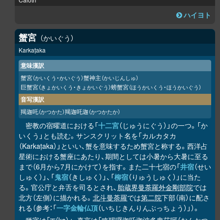
ハイヨト
蟹宮
かいぐう
Karkaṭaka
意味漢訳
蟹宮
蟹神主
（かいくう・かいぐう）
（かいじんしゅ）
巨蟹宮
螃蟹宮
（きょかいくう・きょかいぐう）
（ほうかいくう・ほうかいぐう）
音写漢訳
羯迦吒
羯迦吒迦
（かつかた）
（かつかたか）
密教の宿曜道における「
十二宮
（じゅうにぐう）」の一つ。「か
いくう」とも読む。サンスクリット名を「カルカタカ
（Karkaṭaka）」といい、蟹を意味するため蟹宮と称する。西洋占
星術における蟹座にあたり、期間としては小暑から大暑に至る
まで（6月から7月にかけて）を指す。また二十七宿の「
井宿
（せい
しゅく）」、「
鬼宿
（きしゅく）」、「
柳宿
（りゅうしゅく）」に当た
る。官公庁と弁舌を司るとされ、
胎蔵界曼荼羅
外金剛部院
では
北方（左側）に描かれる。
北斗曼荼羅
では
第二院
下部（南）に配さ
れる（参考：「
一字金輪仏頂
（いちじきんりんぶっちょう）」）。