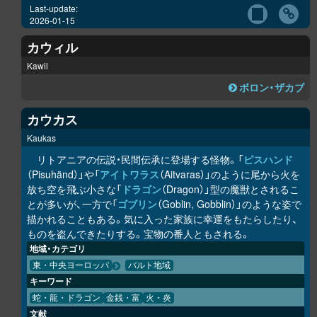
Last-update:
2026-01-15
カウィル
Kawil
ボロン・ザカブ
カウカス
Kaukas
リトアニアの伝説・民間伝承に登場する怪物。「
ピスハンド
（Pisuhänd）」や「
アイトワラス
（Aitvaras）」のように尾から火を
放ち空を飛ぶ小さな「
ドラゴン
（Dragon）」型の魔獣とされるこ
とが多いが、一方で「
ゴブリン
（Goblin, Gobblin）」のような姿で
描かれることもある。気に入った家族に幸運をもたらしたり、
ものを盗んできたりする。宝物の番人ともされる。
地域・カテゴリ
東・中央ヨーロッパ
バルト地域
キーワード
蛇・龍・ドラゴン
金銭・富
火・炎
文献