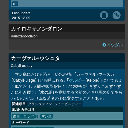
01
Last-update:
2015-12-09
カイロキサノンダロン
Kairoxanondalon
イウダル
カーヴァル・ウシュタ
Cabyll-ushtey
マン島における恐ろしい水の精。「カーヴァル・ウースカ
（Cabyll-uisge）」とも呼ばれる。「
ケルピー
（Kelpie）」にとてもよ
く似ており、人間や家畜を魅了して水中に引きずりこみずたず
たに引き裂く。「水の馬」を意味する名前のとおり馬の姿であら
われるがハンサムな若者の姿に変身することもある。
関連項目
グラシュティン
シューピルティー
地域・カテゴリ
西ヨーロッパ
マン島
キーワード