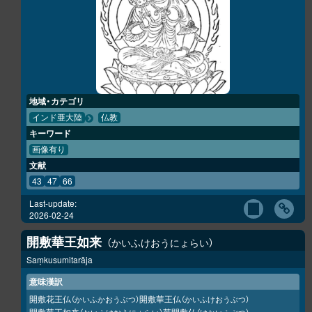
地域・カテゴリ
インド亜大陸
仏教
キーワード
画像有り
文献
43
47
66
Last-update:
2026-02-24
開敷華王如来
かいふけおうにょらい
Saṃkusumitarāja
意味漢訳
開敷花王仏
開敷華王仏
（かいふかおうぶつ）
（かいふけおうぶつ）
開敷華王如来
華開敷仏