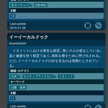
北ヨーロッパ
北欧神話
文献
10
Last-update:
2016-01-28
イーイーカルドゥク
Eeyeekalduk
イヌイットにおける善良な精霊。黒い小人の姿をしている。
薬と健康を担う精霊であり、病気を癒すために呼び出される。
ただ、イーイーカルドゥクの目を見るのは危険だとされてい
る。
地域・カテゴリ
北米
ネイティブアメリカン
イヌイット
キーワード
治癒・医療
文献
11
Last-update: