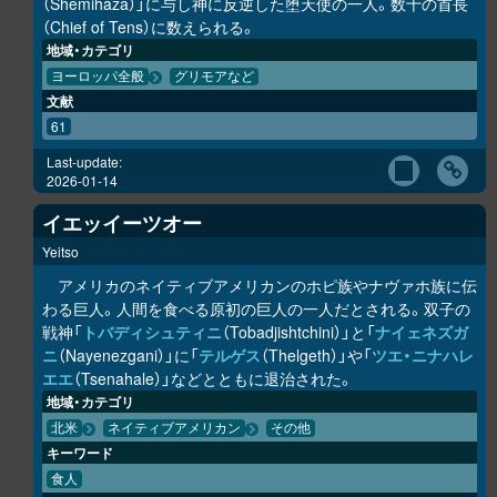
（Shemihaza）」に与し神に反逆した堕天使の一人。数十の首長
（Chief of Tens）に数えられる。
地域・カテゴリ
ヨーロッパ全般
グリモアなど
文献
61
Last-update:
2026-01-14
イエッイーツオー
Yeitso
アメリカのネイティブアメリカンのホピ族やナヴァホ族に伝
わる巨人。人間を食べる原初の巨人の一人だとされる。双子の
戦神「
トバディシュティニ
（Tobadjishtchini）」と「
ナイェネズガ
ニ
（Nayenezgani）」に「
テルゲス
（Thelgeth）」や「
ツエ・ニナハレ
エエ
（Tsenahale）」などとともに退治された。
地域・カテゴリ
北米
ネイティブアメリカン
その他
キーワード
食人