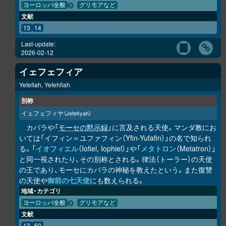
ヨーロッパ全般
グリモアなど
文献
13
14
Last-update:
2026-02-12
イェフェフィア
Yefefiah, Yefehfiah
別称
イェフェフィヤ
（Jefefiyah）
カバラや「
モーセの黙示録
」に言及される天使。マンダ教にお
いては「イフィン＝ユファフィン（Yfin-Yufafin）」の名で知られ
る。「
イオフィエル
（Iofiel, Iophiel）」や「
メタトロン
（Metatron）」
と同一視されたり、その別称とされる。律法（トーラー）の天使
の王であり、モーセにカバラの神秘を教えたという。また復讐
の天使や
御前の七天使
にも数えられる。
地域・カテゴリ
ヨーロッパ全般
グリモアなど
文献
13
60