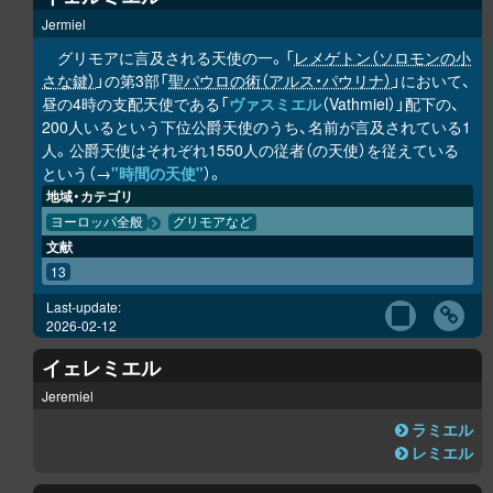
Jermiel
グリモアに言及される天使の一。「
レメゲトン（ソロモンの小
さな鍵）
」の第3部「
聖パウロの術（アルス・パウリナ）
」において、
昼の4時の支配天使である「
ヴァスミエル
（Vathmiel）」配下の、
200人いるという下位公爵天使のうち、名前が言及されている1
人。公爵天使はそれぞれ1550人の従者（の天使）を従えている
という（→
"時間の天使"
）。
地域・カテゴリ
ヨーロッパ全般
グリモアなど
文献
13
Last-update:
2026-02-12
イェレミエル
Jeremiel
ラミエル
レミエル