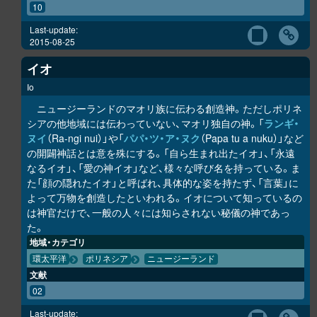
10
Last-update:
2015-08-25
イオ
Io
ニュージーランドのマオリ族に伝わる創造神。ただしポリネ
シアの他地域には伝わっていない、マオリ独自の神。「
ラ
ン
ギ・
ヌイ
（Ra-ngi nui）」や「
パパ・ツ・ア・ヌク
（Papa tu a nuku）」など
の開闢神話とは意を殊にする。「自ら生まれ出たイオ」、「永遠
なるイオ」、「愛の神イオ」など、様々な呼び名を持っている。ま
た「顔の隠れたイオ」と呼ばれ、具体的な姿を持たず、「言葉」に
よって万物を創造したといわれる。イオについて知っているの
は神官だけで、一般の人々には知らされない秘儀の神であっ
た。
地域・カテゴリ
環太平洋
ポリネシア
ニュージーランド
文献
02
Last-update: