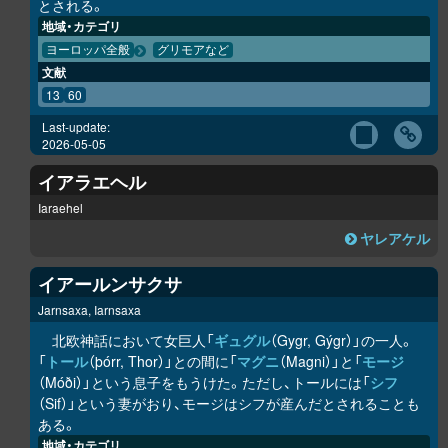
とされる。
地域・カテゴリ
ヨーロッパ全般
グリモアなど
文献
13
60
Last-update:
2026-05-05
イアラエヘル
Iaraehel
ヤレアケル
イアールンサクサ
Jarnsaxa, Iarnsaxa
北欧神話において女巨人「
ギュグル
（Gygr, Gýgr）」の一人。
「
トール
（þórr, Thor）」との間に「
マグニ
（Magni）」と「
モージ
（Móði）」という息子をもうけた。ただし、トールには「
シフ
（Sif）」という妻がおり、モージはシフが産んだとされることも
ある。
地域・カテゴリ