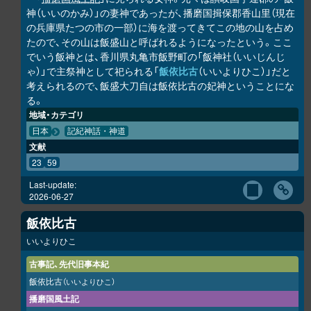
神（いいのかみ）」の妻神であったが、播磨国揖保郡香山里（現在
の兵庫県たつの市の一部）に海を渡ってきてこの地の山を占め
たので、その山は飯盛山と呼ばれるようになったという。ここ
でいう飯神とは、香川県丸亀市飯野町の「飯神社（いいじんじ
ゃ）」で主祭神として祀られる「
飯依比古
（いいよりひこ）」だと
考えられるので、飯盛大刀自は飯依比古の妃神ということにな
る。
地域・カテゴリ
日本
記紀神話・神道
文献
23
59
Last-update:
2026-06-27
飯依比古
いいよりひこ
古事記、先代旧事本紀
飯依比古
（いいよりひこ）
播磨国風土記