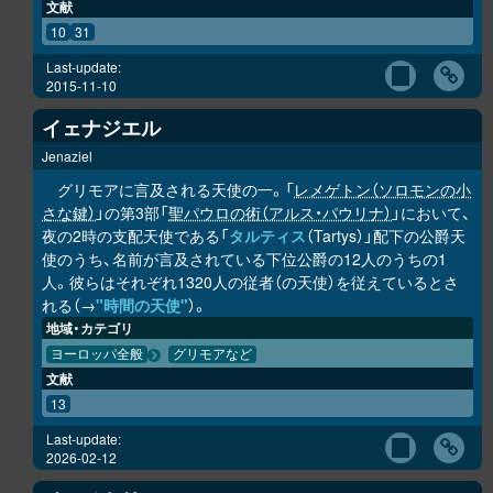
文献
10
31
Last-update:
2015-11-10
イェナジエル
Jenaziel
グリモアに言及される天使の一。「
レメゲトン（ソロモンの小
さな鍵）
」の第3部「
聖パウロの術（アルス・パウリナ）
」において、
夜の2時の支配天使である「
タルティス
（Tartys）」配下の公爵天
使のうち、名前が言及されている下位公爵の12人のうちの1
人。彼らはそれぞれ1320人の従者（の天使）を従えているとさ
れる（→
"時間の天使"
）。
地域・カテゴリ
ヨーロッパ全般
グリモアなど
文献
13
Last-update:
2026-02-12