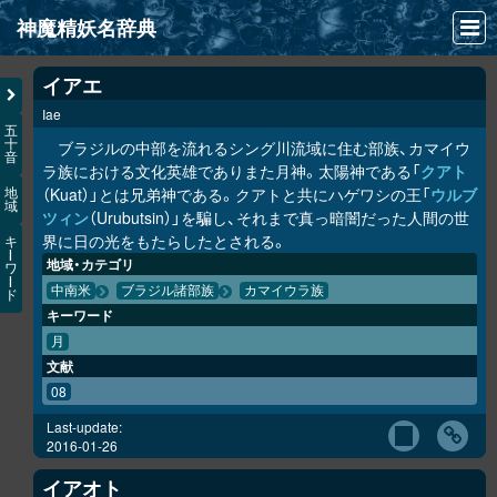
神魔精妖名辞典
NEWS
イアエ
Iae
INFO
五
十
ブラジルの中部を流れるシング川流域に住む部族、カマイウ
音
文献
ラ族における文化英雄でありまた月神。太陽神である「
クアト
（Kuat）」とは兄弟神である。クアトと共にハゲワシの王「
ウルブ
地
域
検索
ツィン
（Urubutsin）」を騙し、それまで真っ暗闇だった人間の世
界に日の光をもたらしたとされる。
キ
凖項目
ー
地域・カテゴリ
ワ
ー
中南米
ブラジル諸部族
カマイウラ族
ド
画像資料便覧
キーワード
LINK
月
文献
08
Last-update:
2016-01-26
イアオト