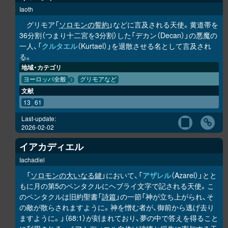
Iaoth
グリモア「
ソロモンの誓約
」などに言及される天使。黄道帯を
36分割（つまり十二宮を3分割）した「デカン（Decan）」の悪魔の
一人、「
クルタエル
（Kurtael）」を退散させる名として言及され
る。
地域・カテゴリ
ヨーロッパ全般
グリモアなど
文献
13
61
Last-update:
2026-02-02
イアカディエル
Iachadiel
「
ソロモンの大いなる鍵
」において、「
アザレル
（Azarel）」とと
もに月の第5のペンタクルにヘブライ文字で記される天使。こ
のペンタクルは旧約聖書「
詩篇
」の一節「神が立ち上がられ、そ
の敵が散らされますように。神を憎む者が、御前から逃げ去り
ますように。」（68:1）が刻まれており、夢の中で答えを得ること