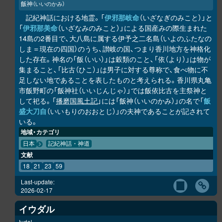
飯神
（いいのかみ）
記紀神話における地霊。「
伊邪那岐命
（いざなぎのみこと）」と
「
伊邪那美命
（いざなみのみこと）」による国産みの際生まれた
14島の2番目で、大八島に属する伊予之二名島（いよのふたなの
しま＝現在の四国）のうち、讃岐の国、つまり香川地方を神格化
した存在。神名の「飯（いい）」は穀類のこと、「依（より）」は物が
集まること、「比古（ひこ）」は男子に対する尊称で、食べ物に不
足しない地であることを表したものと考えられる。香川県丸亀
市飯野町の「飯神社（いいじんじゃ）」では飯依比古を主祭神と
して祀る。「
播磨国風土記
」には「飯神（いいのかみ）」の名で「
飯
盛大刀自
（いいもりのおおとじ）」の夫神であることが記されて
いる。
地域・カテゴリ
日本
記紀神話・神道
文献
18
21
23
59
Last-update:
2026-02-17
イウダル
Iudal