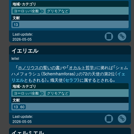
地域・カテゴリ
ヨーロッパ全般
グリモアなど
文献
13
Last-update:
2026-05-05
イエリエル
Ieliel
「
ホノリウスの誓いの書
」や「
オカルト哲学
」に拠れば「シェム
ハメフォラシュ（Schemhamforas）」の72の天使の第2位（
イェ
リエル
ともされる）。熾天使（
セラフ
）に属するとされる。
地域・カテゴリ
ヨーロッパ全般
グリモアなど
文献
13
60
Last-update:
2026-05-05
イェルミエル