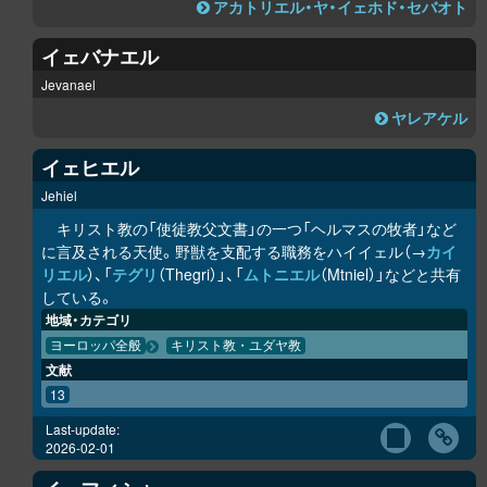
アカトリエル・ヤ・イェホド・セバオト
イェバナエル
Jevanael
ヤレアケル
イェヒエル
Jehiel
キリスト教の「使徒教父文書」の一つ「ヘルマスの牧者」など
に言及される天使。野獣を支配する職務をハイイェル（→
カイ
リエル
）、「
テグリ
（Thegri）」、「
ムトニエル
（Mtniel）」などと共有
している。
地域・カテゴリ
ヨーロッパ全般
キリスト教・ユダヤ教
文献
13
Last-update:
2026-02-01