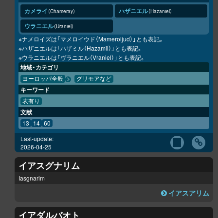
カメライ
ハザニエル
Chameray
Hazaniel
ウラニエル
Uraniel
※ナメロイズは「マメロイウド（Mameroijud）」とも表記。
※ハザニエルは「ハザミル（Hazamil）」とも表記。
※ウラニエルは「ヴラニエル（Vraniel）」とも表記。
地域・カテゴリ
ヨーロッパ全般
グリモアなど
キーワード
表有り
文献
13
14
60
Last-update:
2026-04-25
イアスグナリム
Iasgnarim
イアスアリム
イアダルバオト