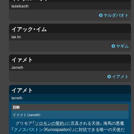
Iadalbaoth
ヤルダバオト
イアック・イム
Iak Im
ヤギム
イァメト
Jameth
イアメト
イアメト
Iameth
別称
イァメト
（Jameth）
グリモア「
ソロモンの誓約
」に言及される天使。海馬の悪魔
「
クノスパストン
（Kunospaston）」に対抗できる唯一の天使だ