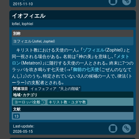
2015-11-10
イオフィエル
Iofiel, Iophiel
別称
ヨフィエル
（Jofiel, Jophiel）
キリスト教における天使の一人。「
ゾフィエル
（Zophiel）」と
同一視される場合がある。名前は「神の美」を意味し、「
メタト
ロン
（Metatron）」に随行する天使の一人とされる。終末に7つの
ラッパを吹き鳴らす七天使（→「
御前の七天使
（ごぜんのななて
んし）」）のうち、特定されていない3人の候補の一人で、律法（ト
ーラー）の支配者とされる。
関連項目
イェフェフィア
"天上の階級"
地域・カテゴリ
ヨーロッパ全般
キリスト教・ユダヤ教
文献
13
Last-update:
2026-05-15