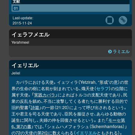
文献
01
Last-update:
2015-11-24
イェラフメエル
Yerahmeel
ラミエル
イェリエル
Jeliel
カバラにおける天使。イェツィラ（Yetzirah, “形成”の意）の世
界の生命の樹に名前が刻まれている、熾天使（
セラフ
）の位階に
属す天使。「
実践カバラ
」によればトルコの支配天使であり、民
衆の反乱を鎮め、不当に攻撃してくる者たちに勝利する目的で
旧約聖書「
詩篇
」の一節（21:20）によって呼び出されるという。
王や君主を司る天使であり、臣民を服従させ、あらゆる動物の
誕生に関与し、夫婦の仲を回復させるという。また「
モーセ第
6、第7の書
」では、「シェムハメフォラシュ（Schemhamforas）」
の72の天使の第2位に数えられる（
イエリエル
ともされる）。