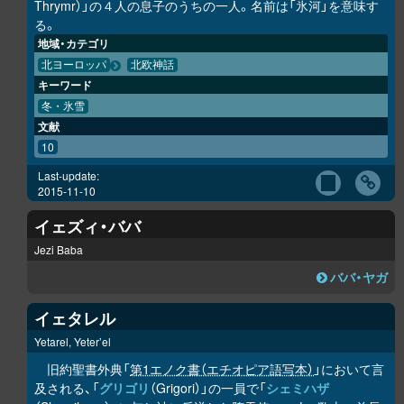
Thrymr）」の４人の息子のうちの一人。名前は「氷河」を意味す
る。
地域・カテゴリ
北ヨーロッパ
北欧神話
キーワード
冬・氷雪
文献
10
Last-update:
2015-11-10
イェズィ・ババ
Jezi Baba
ババ・ヤガ
イェタレル
Yetarel, Yeter’el
旧約聖書外典「
第1エノク書（エチオピア語写本）
」において言
及される、「
グリゴリ
（Grigori）」の一員で「
シェミハザ