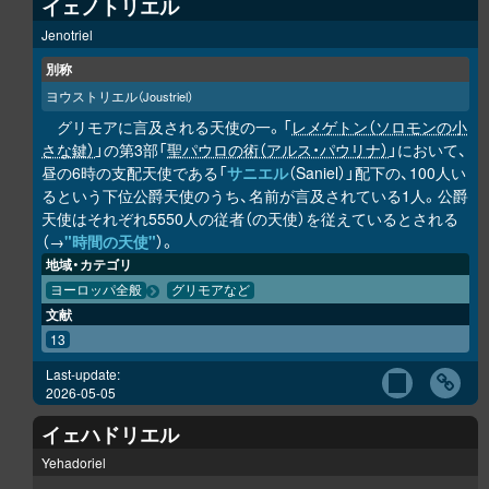
イェノトリエル
Jenotriel
別称
ヨウストリエル
（Joustriel）
グリモアに言及される天使の一。「
レメゲトン（ソロモンの小
さな鍵）
」の第3部「
聖パウロの術（アルス・パウリナ）
」において、
昼の6時の支配天使である「
サニエル
（Saniel）」配下の、100人い
るという下位公爵天使のうち、名前が言及されている1人。公爵
天使はそれぞれ5550人の従者（の天使）を従えているとされる
（→
"時間の天使"
）。
地域・カテゴリ
ヨーロッパ全般
グリモアなど
文献
13
Last-update:
2026-05-05
イェハドリエル
Yehadoriel