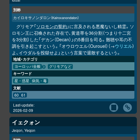
別称
カイロキサノンダロン
（Kairoxanondalon）
グリモア「
ソロモンの誓約
」に言及される悪魔ないし精霊。ソ
ロモン王に召喚された存在で、黄道帯を36分割（つまり十二宮
を3分割）した「デカン（Decan）」の5番目を司る。難聴や耳の不
調を引き起こすという。「オウロウエル（Ourouel）（→
ウリエル
）
よ、イウダルを投獄せよ」という言葉で退散するという。
地域・カテゴリ
ヨーロッパ全般
グリモアなど
キーワード
星・惑星
病気・毒
文献
60
61
Last-update:
2026-02-09
イェクォン
Jeqon, Yeqon