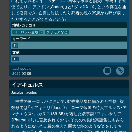
に利用される。イアカディエル自体は破壊と損失に寄与する天
使であり、「アブドン（Abdon）」と「ダレ（Dalé）」という存在を通
じて召霊でき、亡霊に対抗したり死者の魂を冥府から呼び戻し
たりすることができるという。
地域・カテゴリ
ヨーロッパ全般
グリモアなど
キーワード
月
文献
13
Last-update:
2026-02-09
イアキュルス
Jaculus, Iaculus
中世のヨーロッパにおいて、動物寓話集に描かれた怪物。複
数形では「イアキュリ（Jaculi）」。ローマ帝国の詩人マルクス・ア
ンナエウス・ルカヌス（39-65）が著した叙事詩「ファルサリア
（Pharsalia）」に言及されており、そののち動物寓話集にもみら
れるようになった。翼の生えた巨大な蛇のような姿をしてお