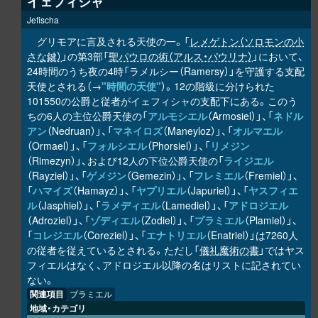
イェフィシャ
Jefischa
グリモアに言及される天使の一。「
レメゲトン（ソロモンの小
さな鍵）
」の第3部「
聖パウロの術（アルス・パウリナ）
」において、
24時間のうち夜の4時「ラメルシー（Ramersy）」を守護する支配
天使とされる（→
"時間の天使"
）。12の階級に分けられた
101550の公爵と従者がイェフィシャの支配下にある。このう
ちの6人の主位公爵天使の「
アルモシエル
（Armosiel）」、「
ネドル
アン
（Nedruan）」、「
マネイロズ
（Maneyloz）」、「
オルマエル
（Ormael）」、「
フォルシエル
（Phorsiel）」、「
リメジン
（Rimezyn）」、および12人の下位公爵天使の「
ライジエル
（Rayziel）」、「
ゲメジン
（Gemezin）」、「
フレミエル
（Fremiel）」、
「
ハマイズ
（Hamayz）」、「
ヤプリエル
（Japuriel）」、「
ヤスフィエ
ル
（Jasphiel）」、「
ラメディエル
（Lamediel）」、「
アドロジエル
（Adroziel）」、「
ゾディエル
（Zodiel）」、「
プラミエル
（Plamiel）」、
「
コレジエル
（Coreziel）」、「
エナトリエル
（Enatriel）」は7260人
の従者を従えているとされる。ただし「
儀礼魔術の書
」ではヤス
フィエルはなく、アドロジエル以降の名はリストに記されてい
ない。
関連項目
ブラミエル
地域・カテゴリ