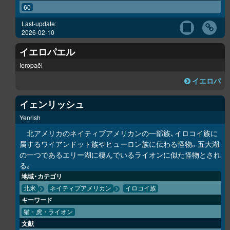
60
Last-update:
2026-02-10
イエロパエル
Ieropaēl
イエロパ
イェンリッシュ
Yenrish
北アメリカのネイティブアメリカンの一部族、イロコイ族に
属するワイアンドット族やヒューロン族に伝わる怪物。五大湖
の一つであるエリー湖に棲んでいるライオンに似た怪物とされ
る。
地域・カテゴリ
北米
ネイティブアメリカン
イロコイ族
キーワード
猫・虎・ライオン
文献