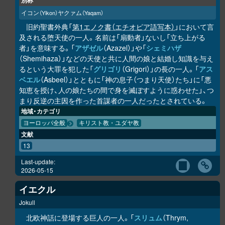
別称
イコン
ヤクァム
（Yikon）
（Yaqam）
旧約聖書外典「
第1エノク書（エチオピア語写本）
」において言
及される堕天使の一人。名前は「扇動者」ないし「立ち上がる
者」を意味する。「
アザゼル
（Azazel）」や「
シェミハザ
（Shemihaza）」などの天使と共に人間の娘と結婚し知識を与え
るという大罪を犯した「
グリゴリ
（Grigori）」の長の一人。「
アス
ベエル
（Asbeel）」とともに「神の息子（つまり天使）たち」に「悪
知恵を授け、人の娘たちの間で身を滅ぼすように惑わせた」、つ
まり反逆の主因を作った首謀者の一人だったとされている。
地域・カテゴリ
ヨーロッパ全般
キリスト教・ユダヤ教
文献
13
Last-update:
2026-05-15
イエクル
Jokull
北欧神話に登場する巨人の一人。「
スリュム
（Thrym,