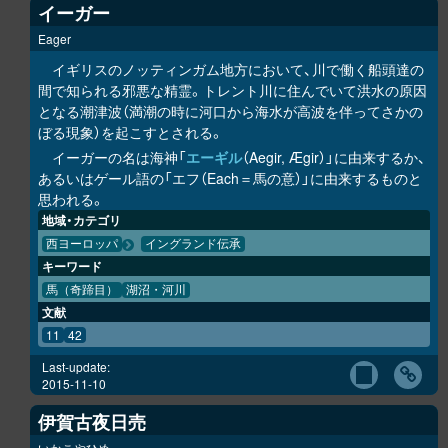
イーガー
Eager
イギリスのノッティンガム地方において、川で働く船頭達の
間で知られる邪悪な精霊。トレント川に住んでいて洪水の原因
となる潮津波（満潮の時に河口から海水が高波を伴ってさかの
ぼる現象）を起こすとされる。
イーガーの名は海神「
エーギル
（Aegir, Ægir）」に由来するか、
あるいはゲール語の「エフ（Each＝馬の意）」に由来するものと
思われる。
地域・カテゴリ
西ヨーロッパ
イングランド伝承
キーワード
馬（奇蹄目）
湖沼・河川
文献
11
42
Last-update:
2015-11-10
伊賀古夜日売
いかこやひめ