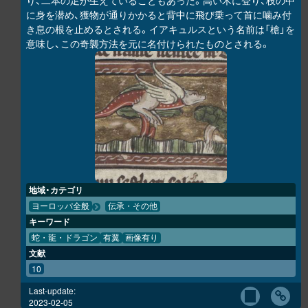
り、二本の足が生えていることもあった。高い木に登り、枝の中
に身を潜め、獲物が通りかかると背中に飛び乗って首に噛み付
き息の根を止めるとされる。イアキュルスという名前は「槍」を
意味し、この奇襲方法を元に名付けられたものとされる。
地域・カテゴリ
ヨーロッパ全般
伝承・その他
キーワード
蛇・龍・ドラゴン
有翼
画像有り
文献
10
Last-update:
2023-02-05