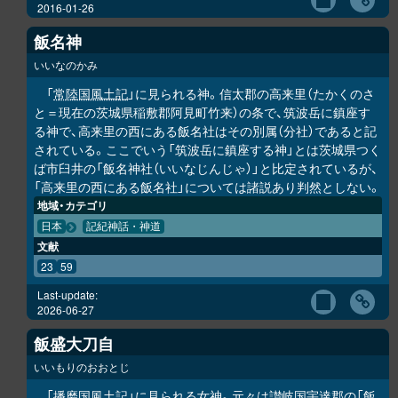
2016-01-26
飯名神
いいなのかみ
「
常陸国風土記
」に見られる神。信太郡の高来里（たかくのさ
と＝現在の茨城県稲敷郡阿見町竹来）の条で、筑波岳に鎮座す
る神で、高来里の西にある飯名社はその別属（分社）であると記
されている。ここでいう「筑波岳に鎮座する神」とは茨城県つく
ば市臼井の「飯名神社（いいなじんじゃ）」と比定されているが、
「高来里の西にある飯名社」については諸説あり判然としない。
地域・カテゴリ
日本
記紀神話・神道
文献
23
59
Last-update:
2026-06-27
飯盛大刀自
いいもりのおおとじ
「
播磨国風土記
」に見られる女神。元々は讃岐国宇達郡の「飯