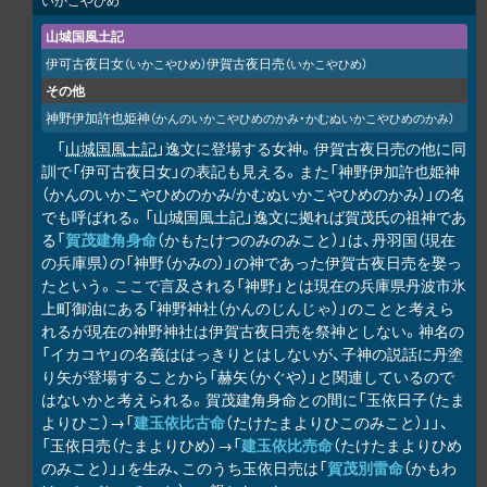
山城国風土記
伊可古夜日女
伊賀古夜日売
（いかこやひめ）
（いかこやひめ）
その他
神野伊加許也姫神
（かんのいかこやひめのかみ・かむぬいかこやひめのかみ）
「
山城国風土記
」逸文に登場する女神。伊賀古夜日売の他に同
訓で「伊可古夜日女」の表記も見える。また「神野伊加許也姫神
（かんのいかこやひめのかみ/かむぬいかこやひめのかみ）」の名
でも呼ばれる。「山城国風土記」逸文に拠れば賀茂氏の祖神であ
る「
賀茂建角身命
（かもたけつのみのみこと）」は、丹羽国（現在
の兵庫県）の「神野（かみの）」の神であった伊賀古夜日売を娶っ
たという。ここで言及される「神野」とは現在の兵庫県丹波市氷
上町御油にある「神野神社（かんのじんじゃ）」のことと考えら
れるが現在の神野神社は伊賀古夜日売を祭神としない。神名の
「イカコヤ」の名義ははっきりとはしないが、子神の説話に丹塗
り矢が登場することから「赫矢（かぐや）」と関連しているので
はないかと考えられる。賀茂建角身命との間に「玉依日子（たま
よりひこ）→「
建玉依比古命
（たけたまよりひこのみこと）」」、
「玉依日売（たまよりひめ）→「
建玉依比売命
（たけたまよりひめ
のみこと）」」を生み、このうち玉依日売は「
賀茂別雷命
（かもわ