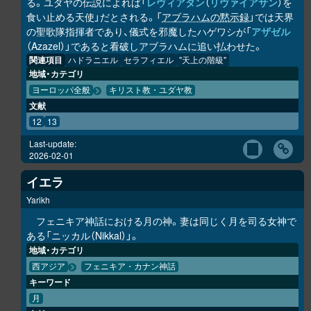
る。ユダヤの伝説によれば「
レヴィアタン
（
リヴァイアサン
）を
食い止める天使」だとされる。「
アブラハムの黙示録
」では天界
の聖歌隊指揮者であり、儀式を邪魔したハゲワシが「
アザゼル
（Azazel）」であると看破しアブラハムに追い払わせた。
関連項目
ハドラニエル
セラフィエル
"天上の階級"
地域・カテゴリ
ヨーロッパ全般
キリスト教・ユダヤ教
文献
12
13
Last-update:
2026-02-01
イエラ
Yarikh
フェニキア神話における月の神。妻は同じく月を司る女神で
ある「ニッカル（Nikkal）」。
地域・カテゴリ
西アジア
フェニキア・カナン神話
キーワード
月