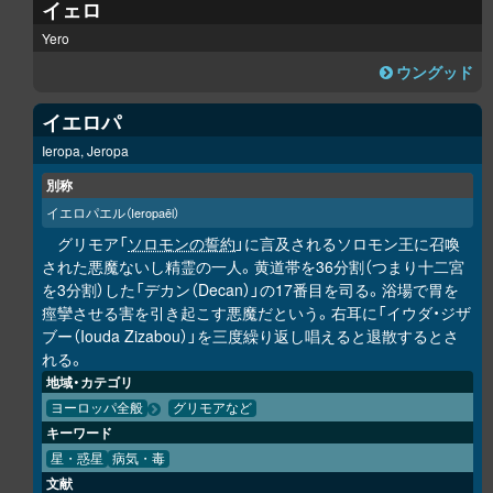
イェロ
Yero
ウングッド
イエロパ
Ieropa, Jeropa
別称
イエロパエル
（Ieropaēl）
グリモア「
ソロモンの誓約
」に言及されるソロモン王に召喚
された悪魔ないし精霊の一人。黄道帯を36分割（つまり十二宮
を3分割）した「デカン（Decan）」の17番目を司る。浴場で胃を
痙攣させる害を引き起こす悪魔だという。右耳に「イウダ・ジザ
ブー（Iouda Zizabou）」を三度繰り返し唱えると退散するとさ
れる。
地域・カテゴリ
ヨーロッパ全般
グリモアなど
キーワード
星・惑星
病気・毒
文献