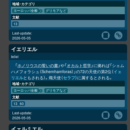
地域・カテゴリ
ヨーロッパ全般
グリモアなど
文献
13
Last-update:
2026-05-05
イエリエル
Ieliel
「
ホノリウスの誓いの書
」や「
オカルト哲学
」に拠れば「シェム
ハメフォラシュ（Schemhamforas）」の72の天使の第2位（
イェ
リエル
ともされる）。熾天使（
セラフ
）に属するとされる。
地域・カテゴリ
ヨーロッパ全般
グリモアなど
文献
13
60
Last-update:
2026-05-05
イェルミエル