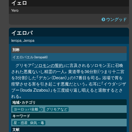
イェロ
Yero
ウングッド
イエロパ
Ieropa, Jeropa
別称
イエロパエル
（Ieropaēl）
グリモア「
ソロモンの誓約
」に言及されるソロモン王に召喚
された悪魔ないし精霊の一人。黄道帯を36分割（つまり十二宮
を3分割）した「デカン（Decan）」の17番目を司る。浴場で胃を
痙攣させる害を引き起こす悪魔だという。右耳に「イウダ・ジザ
ブー（Iouda Zizabou）」を三度繰り返し唱えると退散するとさ
れる。
地域・カテゴリ
ヨーロッパ全般
グリモアなど
キーワード
星・惑星
病気・毒
文献