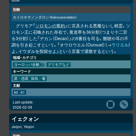
別称
カイロキサノンダロン
（Kairoxanondalon）
グリモア「
ソロモンの誓約
」に言及される悪魔ないし精霊。ソ
ロモン王に召喚された存在で、黄道帯を36分割（つまり十二宮
を3分割）した「デカン（Decan）」の5番目を司る。難聴や耳の不
調を引き起こすという。「オウロウエル（Ourouel）（→
ウリエル
）
よ、イウダルを投獄せよ」という言葉で退散するという。
地域・カテゴリ
ヨーロッパ全般
グリモアなど
キーワード
星・惑星
病気・毒
文献
60
61
Last-update:
2026-02-09
イェクォン
Jeqon, Yeqon