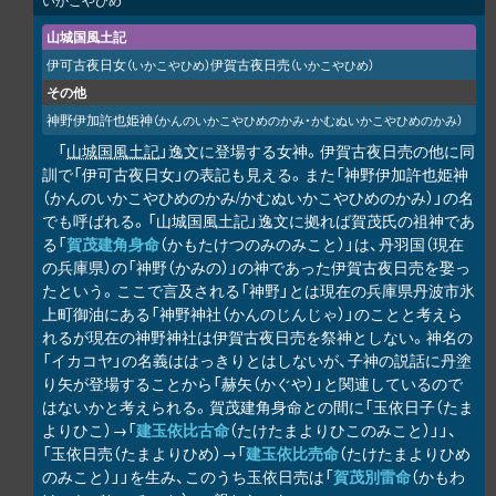
山城国風土記
伊可古夜日女
伊賀古夜日売
（いかこやひめ）
（いかこやひめ）
その他
神野伊加許也姫神
（かんのいかこやひめのかみ・かむぬいかこやひめのかみ）
「
山城国風土記
」逸文に登場する女神。伊賀古夜日売の他に同
訓で「伊可古夜日女」の表記も見える。また「神野伊加許也姫神
（かんのいかこやひめのかみ/かむぬいかこやひめのかみ）」の名
でも呼ばれる。「山城国風土記」逸文に拠れば賀茂氏の祖神であ
る「
賀茂建角身命
（かもたけつのみのみこと）」は、丹羽国（現在
の兵庫県）の「神野（かみの）」の神であった伊賀古夜日売を娶っ
たという。ここで言及される「神野」とは現在の兵庫県丹波市氷
上町御油にある「神野神社（かんのじんじゃ）」のことと考えら
れるが現在の神野神社は伊賀古夜日売を祭神としない。神名の
「イカコヤ」の名義ははっきりとはしないが、子神の説話に丹塗
り矢が登場することから「赫矢（かぐや）」と関連しているので
はないかと考えられる。賀茂建角身命との間に「玉依日子（たま
よりひこ）→「
建玉依比古命
（たけたまよりひこのみこと）」」、
「玉依日売（たまよりひめ）→「
建玉依比売命
（たけたまよりひめ
のみこと）」」を生み、このうち玉依日売は「
賀茂別雷命
（かもわ