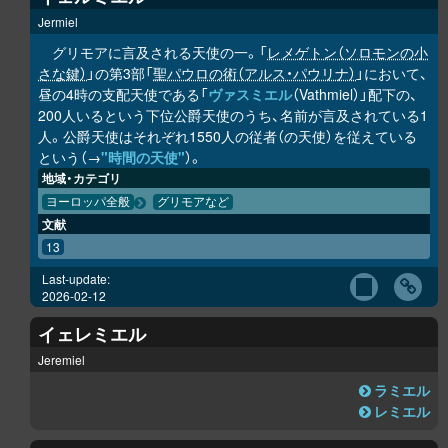
Jermiel
グリモアに言及される天使の一。「
レメゲトン（ソロモンの小
さな鍵）
」の第3部「
聖パウロの術（アルス・パウリナ）
」において、
昼の4時の支配天使である「
ヴァスミエル
（Vathmiel）」配下の、
200人いるという下位公爵天使のうち、名前が言及されている1
人。公爵天使はそれぞれ1550人の従者（の天使）を従えている
という（→
"時間の天使"
）。
地域・カテゴリ
ヨーロッパ全般
グリモアなど
文献
13
Last-update:
2026-02-12
イェレミエル
Jeremiel
ラミエル
レミエル