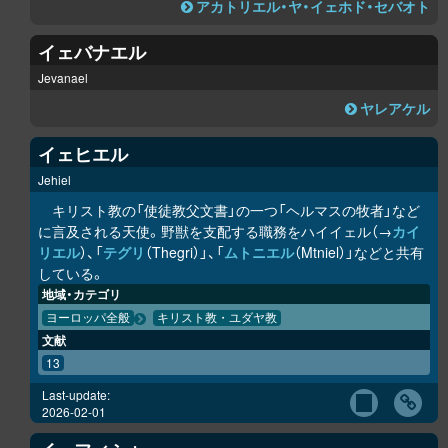
アカトリエル・ヤ・イェホド・セバオト
イェバナエル
Jevanael
ヤレアケル
イェヒエル
Jehiel
キリスト教の「使徒教父文書」の一つ「ヘルマスの牧者」など
に言及される天使。野獣を支配する職務をハイイェル（→
カイ
リエル
）、「
テグリ
（Thegri）」、「
ムトニエル
（Mtniel）」などと共有
している。
地域・カテゴリ
ヨーロッパ全般
キリスト教・ユダヤ教
文献
13
Last-update:
2026-02-01