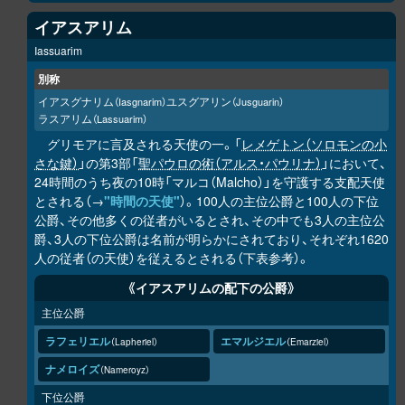
イアスアリム
Iassuarim
別称
イアスグナリム
ユスグアリン
（Iasgnarim）
（Jusguarin）
ラスアリム
（Lassuarim）
グリモアに言及される天使の一。「
レメゲトン（ソロモンの小
さな鍵）
」の第3部「
聖パウロの術（アルス・パウリナ）
」において、
24時間のうち夜の10時「マルコ（Malcho）」を守護する支配天使
とされる（→
"時間の天使"
）。100人の主位公爵と100人の下位
公爵、その他多くの従者がいるとされ、その中でも3人の主位公
爵、3人の下位公爵は名前が明らかにされており、それぞれ1620
人の従者（の天使）を従えるとされる（下表参考）。
《イアスアリムの配下の公爵》
主位公爵
ラフェリエル
エマルジエル
Lapheriel
Emarziel
ナメロイズ
Nameroyz
下位公爵