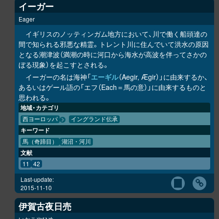
イーガー
Eager
イギリスのノッティンガム地方において、川で働く船頭達の
間で知られる邪悪な精霊。トレント川に住んでいて洪水の原因
となる潮津波（満潮の時に河口から海水が高波を伴ってさかの
ぼる現象）を起こすとされる。
イーガーの名は海神「
エーギル
（Aegir, Ægir）」に由来するか、
あるいはゲール語の「エフ（Each＝馬の意）」に由来するものと
思われる。
地域・カテゴリ
西ヨーロッパ
イングランド伝承
キーワード
馬（奇蹄目）
湖沼・河川
文献
11
42
Last-update:
2015-11-10
伊賀古夜日売
いかこやひめ