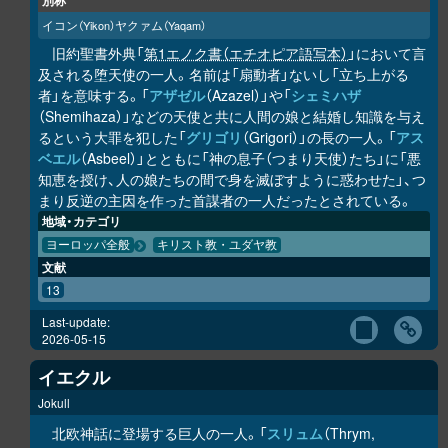
別称
イコン
ヤクァム
（Yikon）
（Yaqam）
旧約聖書外典「
第1エノク書（エチオピア語写本）
」において言
及される堕天使の一人。名前は「扇動者」ないし「立ち上がる
者」を意味する。「
アザゼル
（Azazel）」や「
シェミハザ
（Shemihaza）」などの天使と共に人間の娘と結婚し知識を与え
るという大罪を犯した「
グリゴリ
（Grigori）」の長の一人。「
アス
ベエル
（Asbeel）」とともに「神の息子（つまり天使）たち」に「悪
知恵を授け、人の娘たちの間で身を滅ぼすように惑わせた」、つ
まり反逆の主因を作った首謀者の一人だったとされている。
地域・カテゴリ
ヨーロッパ全般
キリスト教・ユダヤ教
文献
13
Last-update:
2026-05-15
イエクル
Jokull
北欧神話に登場する巨人の一人。「
スリュム
（Thrym,