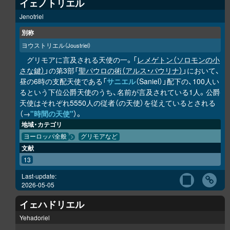
イェノトリエル
Jenotriel
別称
ヨウストリエル
（Joustriel）
グリモアに言及される天使の一。「
レメゲトン（ソロモンの小
さな鍵）
」の第3部「
聖パウロの術（アルス・パウリナ）
」において、
昼の6時の支配天使である「
サニエル
（Saniel）」配下の、100人い
るという下位公爵天使のうち、名前が言及されている1人。公爵
天使はそれぞれ5550人の従者（の天使）を従えているとされる
（→
"時間の天使"
）。
地域・カテゴリ
ヨーロッパ全般
グリモアなど
文献
13
Last-update:
2026-05-05
イェハドリエル
Yehadoriel