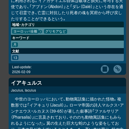
に利用される。イアカディエル自体は破壊と損失に寄与する天
使であり、「アブドン（Abdon）」と「ダレ（Dalé）」という存在を通
じて召霊でき、亡霊に対抗したり死者の魂を冥府から呼び戻し
たりすることができるという。
地域・カテゴリ
ヨーロッパ全般
グリモアなど
キーワード
月
文献
13
Last-update:
2026-02-09
イアキュルス
Jaculus, Iaculus
中世のヨーロッパにおいて、動物寓話集に描かれた怪物。複
数形では「イアキュリ（Jaculi）」。ローマ帝国の詩人マルクス・ア
ンナエウス・ルカヌス（39-65）が著した叙事詩「ファルサリア
（Pharsalia）」に言及されており、そののち動物寓話集にもみら
れるようになった。翼の生えた巨大な蛇のような姿をしてお