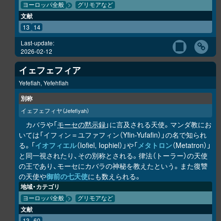
ヨーロッパ全般
グリモアなど
文献
13
14
Last-update:
2026-02-12
イェフェフィア
Yefefiah, Yefehfiah
別称
イェフェフィヤ
（Jefefiyah）
カバラや「
モーセの黙示録
」に言及される天使。マンダ教にお
いては「イフィン＝ユファフィン（Yfin-Yufafin）」の名で知られ
る。「
イオフィエル
（Iofiel, Iophiel）」や「
メタトロン
（Metatron）」
と同一視されたり、その別称とされる。律法（トーラー）の天使
の王であり、モーセにカバラの神秘を教えたという。また復讐
の天使や
御前の七天使
にも数えられる。
地域・カテゴリ
ヨーロッパ全般
グリモアなど
文献
13
60