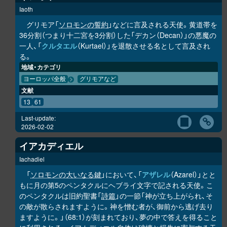
Iaoth
グリモア「
ソロモンの誓約
」などに言及される天使。黄道帯を
36分割（つまり十二宮を3分割）した「デカン（Decan）」の悪魔の
一人、「
クルタエル
（Kurtael）」を退散させる名として言及され
る。
地域・カテゴリ
ヨーロッパ全般
グリモアなど
文献
13
61
Last-update:
2026-02-02
イアカディエル
Iachadiel
「
ソロモンの大いなる鍵
」において、「
アザレル
（Azarel）」とと
もに月の第5のペンタクルにヘブライ文字で記される天使。こ
のペンタクルは旧約聖書「
詩篇
」の一節「神が立ち上がられ、そ
の敵が散らされますように。神を憎む者が、御前から逃げ去り
ますように。」（68:1）が刻まれており、夢の中で答えを得ること