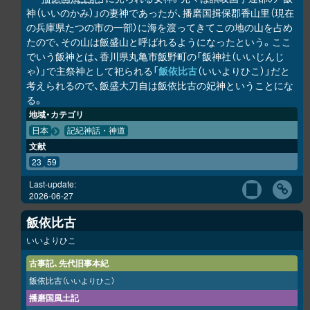
神（いいのかみ）」の妻神であったが、播磨国揖保郡香山里（現在
の兵庫県たつの市の一部）に海を渡ってきてこの地の山を占め
たので、その山は飯盛山と呼ばれるようになったという。ここ
でいう飯神とは、香川県丸亀市飯野町の「飯神社（いいじんじ
ゃ）」で主祭神として祀られる「
飯依比古
（いいよりひこ）」だと
考えられるので、飯盛大刀自は飯依比古の妃神ということにな
る。
地域・カテゴリ
日本
記紀神話・神道
文献
23
59
Last-update:
2026-06-27
飯依比古
いいよりひこ
古事記、先代旧事本紀
飯依比古
（いいよりひこ）
播磨国風土記