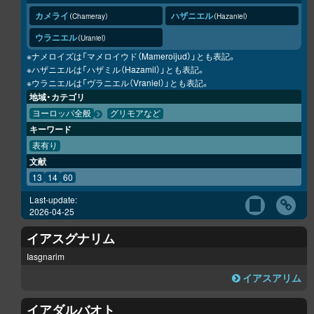
カメライ
ハザニエル
Chameray
Hazaniel
ウラニエル
Uraniel
※ナメロイズは「マメロイウド（Mameroijud）」とも表記。
※ハザニエルは「ハザミル（Hazamil）」とも表記。
※ウラニエルは「ヴラニエル（Vraniel）」とも表記。
地域・カテゴリ
ヨーロッパ全般
グリモアなど
キーワード
表有り
文献
13
14
60
Last-update:
2026-04-25
イアスグナリム
Iasgnarim
イアスアリム
イアダルバオト