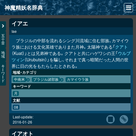
神魔精妖名辞典
NEWS
イアエ
Iae
INFO
五
十
ブラジルの中部を流れるシング川流域に住む部族、カマイウ
音
文献
ラ族における文化英雄でありまた月神。太陽神である「
クアト
（Kuat）」とは兄弟神である。クアトと共にハゲワシの王「
ウルブ
地
域
検索
ツィン
（Urubutsin）」を騙し、それまで真っ暗闇だった人間の世
界に日の光をもたらしたとされる。
キ
凖項目
ー
地域・カテゴリ
ワ
ー
中南米
ブラジル諸部族
カマイウラ族
ド
画像資料便覧
キーワード
LINK
月
文献
08
Last-update:
2016-01-26
イアオト