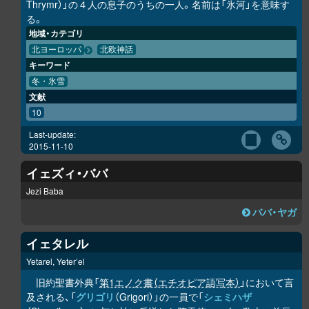
Thrymr）」の４人の息子のうちの一人。名前は「氷河」を意味す
る。
地域・カテゴリ
北ヨーロッパ
北欧神話
キーワード
冬・氷雪
文献
10
Last-update:
2015-11-10
イェズィ・ババ
Jezi Baba
ババ・ヤガ
イェタレル
Yetarel, Yeter’el
旧約聖書外典「
第1エノク書（エチオピア語写本）
」において言
及される、「
グリゴリ
（Grigori）」の一員で「
シェミハザ