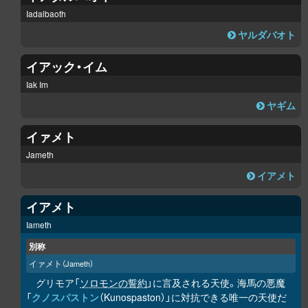
Iadalbaoth
ヤルダバオト
イアック・イム
Iak Im
ヤギム
イァメト
Jameth
イアメト
イアメト
Iameth
別称
イァメト
（Jameth）
グリモア「
ソロモンの誓約
」に言及される天使。海馬の悪魔
「
クノスパストン
（Kunospaston）」に対抗できる唯一の天使だ