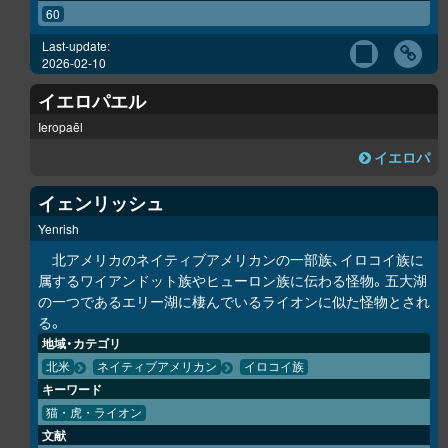
60
Last-update:
2026-02-10
イエロパエル
Ieropaēl
イエロパ
イェンリッシュ
Yenrish
北アメリカのネイティブアメリカンの一部族、イロコイ族に
属するワイアンドット族やヒューロン族に伝わる怪物。五大湖
の一つであるエリー湖に棲んでいるライオンに似た怪物とされ
る。
地域・カテゴリ
北米
ネイティブアメリカン
イロコイ族
キーワード
猫・虎・ライオン
文献