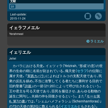
文献
01
Last-update:
2015-11-24
イェラフメエル
Yerahmeel
ラミエル
イェリエル
Jeliel
カバラにおける天使。イェツィラ（Yetzirah, “形成”の意）の世
界の生命の樹に名前が刻まれている、熾天使（
セラフ
）の位階に
属す天使。「
実践カバラ
」によればトルコの支配天使であり、民
衆の反乱を鎮め、不当に攻撃してくる者たちに勝利する目的で
旧約聖書「
詩篇
」の一節（21:20）によって呼び出されるという。
王や君主を司る天使であり、臣民を服従させ、あらゆる動物の
誕生に関与し、夫婦の仲を回復させるという。また「
モーセ第
6、第7の書
」では、「シェムハメフォラシュ（Schemhamforas）」
の72の天使の第2位に数えられる（
イエリエル
ともされる）。