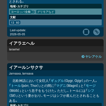
とされる。
地域・カテゴリ
ヨーロッパ全般
グリモアなど
文献
13
60
Last-update:
2026-05-05
イアラエヘル
Iaraehel
ヤレアケル
イアールンサクサ
Jarnsaxa, Iarnsaxa
北欧神話において女巨人「
ギュグル
（Gygr, Gýgr）」の一人。
「
トール
（þórr, Thor）」との間に「
マグニ
（Magni）」と「
モージ
（Móði）」という息子をもうけた。ただし、トールには「
シフ
（Sif）」という妻がおり、モージはシフが産んだとされることも
ある。
地域・カテゴリ