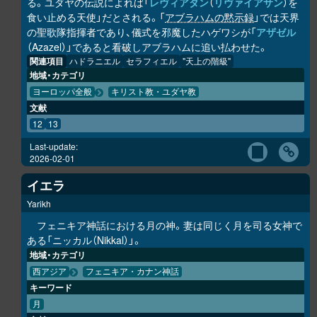
る。ユダヤの伝説によれば「
レヴィアタン
（
リヴァイアサン
）を
食い止める天使」だとされる。「
アブラハムの黙示録
」では天界
の聖歌隊指揮者であり、儀式を邪魔したハゲワシが「
アザゼル
（Azazel）」であると看破しアブラハムに追い払わせた。
関連項目
ハドラニエル
セラフィエル
"天上の階級"
地域・カテゴリ
ヨーロッパ全般
キリスト教・ユダヤ教
文献
12
13
Last-update:
2026-02-01
イエラ
Yarikh
フェニキア神話における月の神。妻は同じく月を司る女神で
ある「ニッカル（Nikkal）」。
地域・カテゴリ
西アジア
フェニキア・カナン神話
キーワード
月