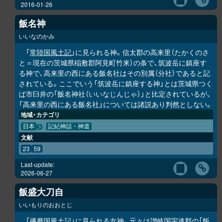
2016-01-26
飯名神
いいなのかみ
「
常陸国風土記
」に見られる神。信太郡の高来里（たかくのさ
と＝現在の茨城県稲敷郡阿見町竹来）の条で、筑波岳に鎮座す
る神で、高来里の西にある飯名社はその別属（分社）であると記
されている。ここでいう「筑波岳に鎮座する神」とは茨城県つく
ば市臼井の「飯名神社（いいなじんじゃ）」と比定されているが、
「高来里の西にある飯名社」については諸説あり判然としない。
地域・カテゴリ
日本
記紀神話・神道
文献
23
59
Last-update:
2026-06-27
飯盛大刀自
いいもりのおおとじ
「
播磨国風土記
」に見られる女神。元々は讃岐国宇達郡の「飯