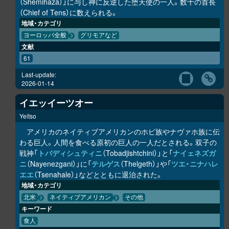
（Shemihaza）」に与し神に反逆した堕天使の一人。数十の首長
（Chief of Tens）に数えられる。
地域・カテゴリ
ヨーロッパ全般
グリモアなど
文献
61
Last-update:
2026-01-14
イエッイーツオー
Yeitso
アメリカのネイティブアメリカンのホピ族やナヴァホ族に伝
わる巨人。人間を食べる原初の巨人の一人だとされる。双子の
戦神「
トバディシュティニ
（Tobadjishtchini）」と「
ナイェネズガ
ニ
（Nayenezgani）」に「
テルゲス
（Thelgeth）」や「
ツエ・ニナハレ
エエ
（Tsenahale）」などとともに退治された。
地域・カテゴリ
北米
ネイティブアメリカン
その他
キーワード
食人