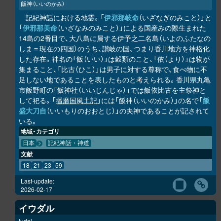
飯神
（いいのかみ）
記紀神話における地霊。「
伊邪那岐命
（いざなぎのみこと）」と
「
伊邪那美命
（いざなみのみこと）」による国産みの際生まれた
14島の2番目で、大八島に属する伊予之二名島（いよのふたなの
しま＝現在の四国）のうち、讃岐の国、つまり香川地方を神格化
した存在。神名の「飯（いい）」は穀類のこと、「依（より）」は物が
集まること、「比古（ひこ）」は男子に対する尊称で、食べ物に不
足しない地であることを表したものと考えられる。香川県丸亀
市飯野町の「飯神社（いいじんじゃ）」では飯依比古を主祭神と
して祀る。「
播磨国風土記
」には「飯神（いいのかみ）」の名で「
飯
盛大刀自
（いいもりのおおとじ）」の夫神であることが記されて
いる。
地域・カテゴリ
日本
記紀神話・神道
文献
18
21
23
59
Last-update:
2026-02-17
イウダル
Iudal