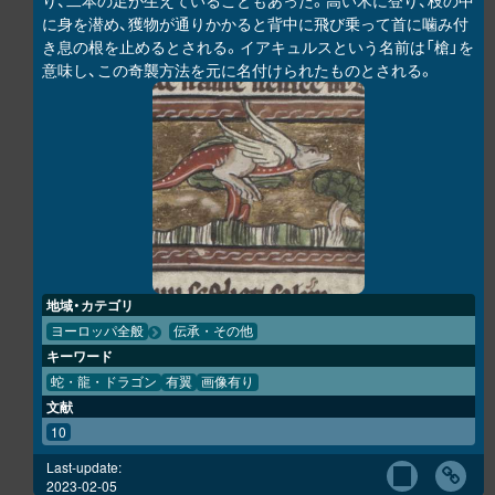
り、二本の足が生えていることもあった。高い木に登り、枝の中
に身を潜め、獲物が通りかかると背中に飛び乗って首に噛み付
き息の根を止めるとされる。イアキュルスという名前は「槍」を
意味し、この奇襲方法を元に名付けられたものとされる。
地域・カテゴリ
ヨーロッパ全般
伝承・その他
キーワード
蛇・龍・ドラゴン
有翼
画像有り
文献
10
Last-update:
2023-02-05