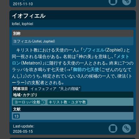
2015-11-10
イオフィエル
Iofiel, Iophiel
別称
ヨフィエル
（Jofiel, Jophiel）
キリスト教における天使の一人。「
ゾフィエル
（Zophiel）」と
同一視される場合がある。名前は「神の美」を意味し、「
メタト
ロン
（Metatron）」に随行する天使の一人とされる。終末に7つの
ラッパを吹き鳴らす七天使（→「
御前の七天使
（ごぜんのななて
んし）」）のうち、特定されていない3人の候補の一人で、律法（ト
ーラー）の支配者とされる。
関連項目
イェフェフィア
"天上の階級"
地域・カテゴリ
ヨーロッパ全般
キリスト教・ユダヤ教
文献
13
Last-update:
2026-05-15