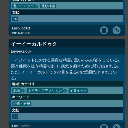
北ヨーロッパ
北欧神話
文献
10
Last-update:
2016-01-28
イーイーカルドゥク
Eeyeekalduk
イヌイットにおける善良な精霊。黒い小人の姿をしている。
薬と健康を担う精霊であり、病気を癒すために呼び出される。
ただ、イーイーカルドゥクの目を見るのは危険だとされてい
る。
地域・カテゴリ
北米
ネイティブアメリカン
イヌイット
キーワード
治癒・医療
文献
11
Last-update: