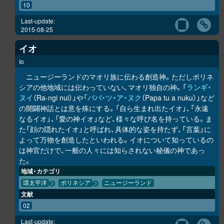
10
Last-update:
2015-08-25
イオ
Io
ニュージーランドのマオリ族に伝わる創造神。ただしポリネ
シアの他地域には伝わっていない、マオリ独自の神。「
ラ
ン
ギ・
ヌイ
（Ra-ngi nui）」や「
パパ・ツ・ア・ヌク
（Papa tu a nuku）」など
の開闢神話とは意を殊にする。「自ら生まれ出たイオ」、「永遠
なるイオ」、「愛の神イオ」など、様々な呼び名を持っている。ま
た「顔の隠れたイオ」と呼ばれ、具体的な姿を持たず、「言葉」に
よって万物を創造したといわれる。イオについて知っているの
は神官だけで、一般の人々には知らされない秘儀の神であっ
た。
地域・カテゴリ
環太平洋
ポリネシア
ニュージーランド
文献
02
Last-update: