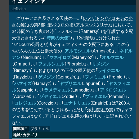
イェフィシャ
Jefischa
グリモアに言及される天使の一。「
レメゲトン（ソロモンの小
さな鍵）
」の第3部「
聖パウロの術（アルス・パウリナ）
」において、
24時間のうち夜の4時「ラメルシー（Ramersy）」を守護する支配
天使とされる（→
"時間の天使"
）。12の階級に分けられた
101550の公爵と従者がイェフィシャの支配下にある。このう
ちの6人の主位公爵天使の「
アルモシエル
（Armosiel）」、「
ネドル
アン
（Nedruan）」、「
マネイロズ
（Maneyloz）」、「
オルマエル
（Ormael）」、「
フォルシエル
（Phorsiel）」、「
リメジン
（Rimezyn）」、および12人の下位公爵天使の「
ライジエル
（Rayziel）」、「
ゲメジン
（Gemezin）」、「
フレミエル
（Fremiel）」、
「
ハマイズ
（Hamayz）」、「
ヤプリエル
（Japuriel）」、「
ヤスフィエ
ル
（Jasphiel）」、「
ラメディエル
（Lamediel）」、「
アドロジエル
（Adroziel）」、「
ゾディエル
（Zodiel）」、「
プラミエル
（Plamiel）」、
「
コレジエル
（Coreziel）」、「
エナトリエル
（Enatriel）」は7260人
の従者を従えているとされる。ただし「
儀礼魔術の書
」ではヤス
フィエルはなく、アドロジエル以降の名はリストに記されてい
ない。
関連項目
ブラミエル
地域・カテゴリ