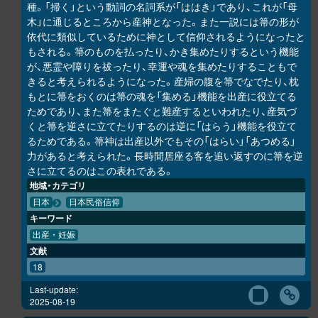
種。「掃く」という動詞の名詞系が「ははき」であり、これが「母
木」に通じるところから産神となった。また一説には箒の形が
依代に類似しているために神として信仰されるようになったと
もされる。箒のものを払ったり、かき集めたりするという機能
が、悪霊や障りを祓ったり、幸運や魂を集めたりすることもで
きると考えられるようになった。産婦の腹を箒でなでたり、枕
もとに箒をおくのは箒の魂を「集める」機能を出産に役立てる
ためであり、また箒をまたぐと難産するといわれたり、産気づ
くと箒を逆さに立てたりするのは逆に「はらう」機能を役立て
るためである。箒神は出産以外でもその「はらい」「あつめる」
力があると考えられた。長時間居座る客を追い返すのに箒を逆
さに立てるのはこの表れである。
地域・カテゴリ
日本
日本民俗信仰
キーワード
出産・妊娠
文献
18
Last-update:
2025-08-19