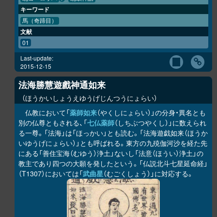
キーワード
馬（奇蹄目）
文献
01
Last-update:
2015-12-15
法海勝慧遊戲神通如来
ほうかいしょうえゆうげじんつうにょらい
仏教において「
薬師如来
（やくしにょらい）」の分身・異名とも
別の仏尊ともされる、「
七仏薬師
（しちぶつやくし）」に数えられ
る一尊。「法海」は「ほっかい」とも読む。「法海遊戯如来（ほうか
いゆうげにょらい）」とも呼ばれる。東方の九殑伽河沙を経た先
にある「善住宝海（むゆう）浄土」ないし「法意（ほうい）浄土」の
教主であり四つの大願を発したという。「仏説北斗七星延命経」
（T1307）においては「
武曲星
（むごくしょう）」に対応する。