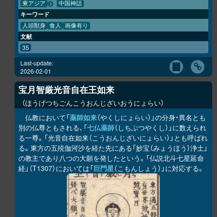
東アジア
中国神話
キーワード
人頭獣身
食人
画像有り
文献
35
Last-update:
2026-02-01
宝月智厳光音自在王如来
ほうげつちごんこうおんじざいおうにょらい
仏教において「
薬師如来
（やくしにょらい）」の分身・異名とも
別の仏尊ともされる、「
七仏薬師
（しちぶつやくし）」に数えられ
る一尊。「光音自在如来（こうおんじざいにょらい）」とも呼ばれ
る。東方の五殑伽河沙を経た先にある「妙宝（みょうほう）浄土」
の教主であり八つの大願を発したという。「仏説北斗七星延命
経」（T1307）においては「
巨門星
（こもんしょう）」に対応する。