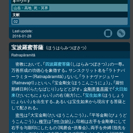
キーワード
山岳・高地
死・冥界
文献
02
Last-update:
2016-01-28
宝波羅蜜菩薩
ほうはらみつぼさつ
Ratnapāramitā
密教において、「
四波羅蜜菩薩
（しはらみつぼさつ）」の一尊。
万善所成の功徳心を象徴する。サンスクリット名を「ラトナパ
ーラミター（Ratnapāramitā）」ないし「ラトナヴァジュリー
（Ratnavajrī）」といい、「宝金剛女（ほうこんごうにょ）」、「羅怛
那縛日利（らたなばじり）」などと訳す。
金剛界曼荼羅
で「
大日如
来
（だいにちにょらい）」の右（南方）に、「
宝生如来
（ほうしょう
にょらい）」を出生する、あるいは宝生如来から現出する菩薩と
して配される。
密号
は「大宝金剛（だいほうこんごう）」、「平等金剛（びょうど
うこんごう）」、
種字
は「
त्राः（trāḥ）
」、印相は左手を金剛拳にして
右手を与願印にしたもの（羯磨会・供養会）、両手を外縛（指先を