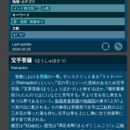
地域・カテゴリ
インド亜大陸
仏教
キーワード
星・惑星
画像有り
文献
47
57
Last-update:
2026-02-25
宝手菩薩
ほうしゅぼさつ
Ratnapāṇi
密教における
菩薩
の一尊。サンスクリット名を「ラトナパー
ニ（Ratnapāṇi）」といい、「宝の手」といった意味があるため宝手
菩薩、「宝掌菩薩（ほうしょうぼさつ）」と称するほか、「囉怛曩播
抳（らたんのうはに）」などと音写する。手より宝を生じ衆生を
救う仏尊であるという。
胎蔵界曼荼羅
の
地蔵院
の東方（上方）よ
り第六位に配される。その像容は菩薩形で左手は
三鈷杵
の上に
三弁宝が乗った蓮を持ち、右手は掌を上にし胸に当て赤蓮華に
座す姿で表される。
種字
は「
षं（ṣaṃ）
」、
密号
は「満足金剛（まんぞくこんごう）」、
三昧