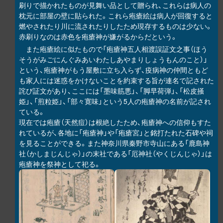
刷りで描かれたものが見舞い品として贈られ、これらは病人の
枕元に部屋の壁に貼られた。これら疱瘡絵は病人が回復すると
燃やされたり川に流されたりしたため現存するものは少ない。
赤刷りなのは赤色を疱瘡神が嫌がるからだという。
また疱瘡絵に似たもので「疱瘡神五人相渡誤証文之事（ほう
そうがみごにんぐみあいわたしあやまりしょうもんのこと）」
という、疱瘡神がもう屋敷に立ち入らず、疫病神の仲間ともど
も家人には迷惑をかけないことを約束する旨が連名で記された
詫び証文があり、ここには「墨味筋悪」、「脚早荷弾」、「松皮掻
姫」、「煎粒姫」、「部々寛味」という5人の疱瘡神の名前が記され
ている。
現在では疱瘡（天然痘）は根絶したため、疱瘡神への信仰もすた
れているが、各地に「疱瘡神」や「疱瘡宮」と銘打たれた石碑や祠
を見ることができる。また神奈川県秦野市寺山にある「鹿島神
社（かしまじんじゃ）」の末社である「厄神社（やくじんじゃ）」は
疱瘡神を祭神として祀る。