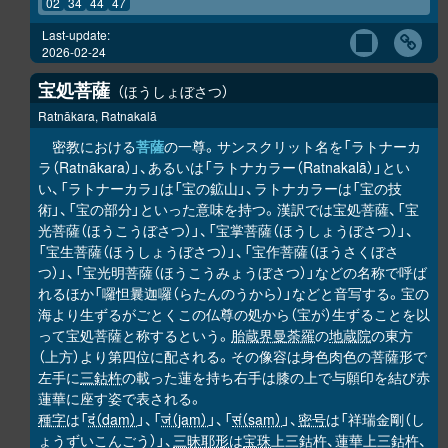
02
34
44
47
Last-update:
2026-02-24
宝処菩薩
ほうしょぼさつ
Ratnākara, Ratnakalā
密教における
菩薩
の一尊。サンスクリット名を「ラトナーカ
ラ（Ratnākara）」、あるいは「ラトナカラー（Ratnakalā）」とい
い、「ラトナーカラ」は「宝の鉱山」、ラトナカラーは「宝の技
術」、「宝の部分」といった意味を持つ。漢訳では宝処菩薩、「宝
光菩薩（ほうこうぼさつ）」、「宝掌菩薩（ほうしょうぼさつ）」、
「宝生菩薩（ほうしょうぼさつ）」、「宝作菩薩（ほうさくぼさ
つ）」、「宝光明菩薩（ほうこうみょうぼさつ）」などの名称で呼ば
れるほか「囉怛曩迦囉（らたんのうから）」などと音写する。宝の
海より生ずるがごとくこの仏尊の処から（宝が）生ずることを以
って宝処菩薩と称するという。
胎蔵界曼荼羅
の
地蔵院
の東方
（上方）より第四位に配される。その像容は身色肉色の菩薩形で
左手に
三鈷杵
の載った蓮を持ち右手は膝の上で与願印を結び赤
蓮華に座す姿で表される。
種字
は「
दं（daṃ）
」、「
जं（jaṃ）
」、「
सं（saṃ）
」、
密号
は「祥瑞金剛（し
ょうずいこんごう）」、
三昧耶形
は
宝珠
上三鈷杵、蓮華上三鈷杵、