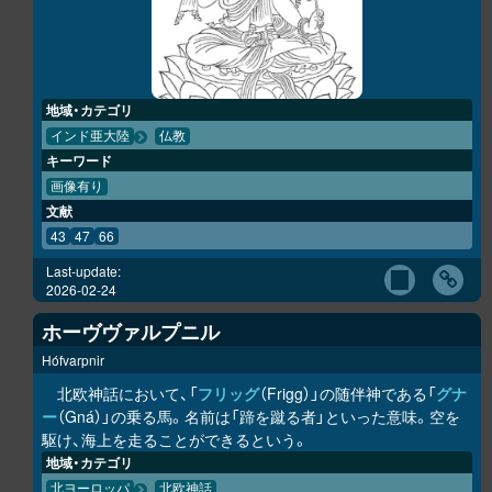
地域・カテゴリ
インド亜大陸
仏教
キーワード
画像有り
文献
43
47
66
Last-update:
2026-02-24
ホーヴヴァルプニル
Hófvarpnir
北欧神話において、「
フリッグ
（Frigg）」の随伴神である「
グナ
ー
（Gná）」の乗る馬。名前は「蹄を蹴る者」といった意味。空を
駆け、海上を走ることができるという。
地域・カテゴリ
北ヨーロッパ
北欧神話