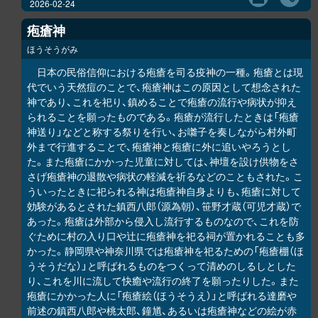
2026-02-24
疱瘡神
ほうそうがみ
日本の民俗信仰における疱瘡を司る疫神の一種。疱瘡とは現
代でいう天然痘のことで、疱瘡神はこの原因として想念された
神であり、これを祀り、鎮めることで疱瘡の流行や病状が抑え
られることを願ったものである。疱瘡が流行したときは「疱瘡
神送り」などと称する祭りを行い、お囃子を奏しながら村外町
外まで行進することで、疱瘡神と疱瘡に外に追いやろうとし
た。また疱瘡にかかった児童に対しては、神壇を設け供物をさ
さげ疱瘡神の退散や病状の軽減を祈るなどのこともされた。こ
ういったときに祀られる神は疱瘡神自身よりも、疱瘡に対して
効験があるとされた鎮西八郎（源為朝）、笹野才蔵（可児才蔵）で
あった。疱瘡は外部から侵入し流行するものなので、これを防
ぐために村の入り口や辻に疱瘡神を祀る祠が置かれることも多
かった。静岡県や神奈川県では疱瘡神を祀るための「疱瘡棚（ほ
うそうだな）」と呼ばれるものをつくって清めのしるしとした
り、これを川に流して快癒や流行の終了を願ったりした。また
疱瘡にかかった人に「疱瘡絵（ほうそうえ）」と呼ばれる達磨や
前述の鎮西八郎や桃太郎、鐘馗、あるいは疱瘡神などの絵が赤