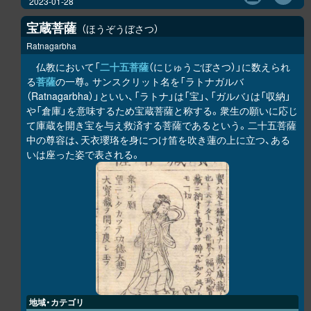
2023-01-28
宝蔵菩薩
ほうぞうぼさつ
Ratnagarbha
仏教において「
二十五菩薩
（にじゅうごぼさつ）」に数えられ
る
菩薩
の一尊。サンスクリット名を「ラトナガルバ
（Ratnagarbha）」といい、「ラトナ」は「宝」、「ガルバ」は「収納」
や「倉庫」を意味するため宝蔵菩薩と称する。衆生の願いに応じ
て庫蔵を開き宝を与え救済する菩薩であるという。二十五菩薩
中の尊容は、天衣瓔珞を身につけ笛を吹き蓮の上に立つ、ある
いは座った姿で表される。
地域・カテゴリ