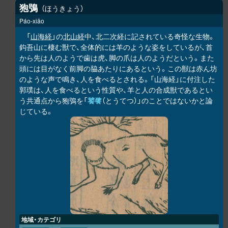
狍鴞
ほうきょう
Páo-xiāo
「
山海経
」の
北山経
中、北二次経に記されている奇怪な生物。
鈎吾山に棲む獣で、全体的には羊のような姿をしているが、首
から先は人のようで歯は虎、脚の爪は人のようだという。また
頭には目がなく前脚の脇あたりにあるという。この獣は赤ん坊
のような声で鳴き、人を食べるとされる。「山海経」に付注した
郭璞は、人を食べるという性質や、羊と人の合成獣であるとい
う共通点から狍鴞を「
饕餮
（とうてつ）」のことではないかと論
じている。
地域・カテゴリ