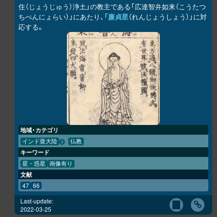
住（じょうじゅう）浄土」の教主である「広達智弁如来（こうたつ
ちべんにょらい）」にあたり、「
廉貞星
（れんじょうしょう）」に対
応する。
地域・カテゴリ
インド亜大陸
仏教
キーワード
星・惑星
画像有り
文献
47
66
Last-update:
2022-03-25