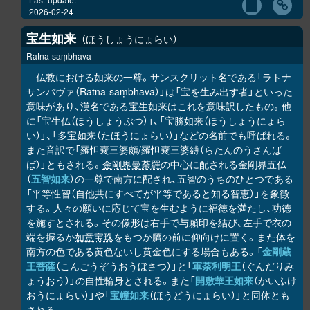
2026-02-24
宝生如来
ほうしょうにょらい
Ratna-saṃbhava
仏教における如来の一尊。サンスクリット名である「ラトナ
サンバヴァ（Ratna-saṃbhava）」は「宝を生み出す者」といった
意味があり、漢名である宝生如来はこれを意味訳したもの。他
に「宝生仏（ほうしょうぶつ）」、「宝勝如来（ほうしょうにょら
い）」、「多宝如来（たほうにょらい）」などの名前でも呼ばれる。
また音訳で「羅怛嚢三婆頗/羅怛嚢三婆縛（らたんのうさんば
ば）」ともされる。
金剛界曼荼羅
の中心に配される金剛界五仏
（
五智如来
）の一尊で南方に配され、五智のうちのひとつである
「平等性智（自他共にすべてが平等であると知る智恵）」を象徴
する。人々の願いに応じて宝を生むように福徳を満たし、功徳
を施すとされる。その像形は右手で与願印を結び、左手で衣の
端を握るか
如意宝珠
をもつか臍の前に仰向けに置く。また体を
南方の色である黄色ないし黄金色にする場合もある。「
金剛蔵
王菩薩
（こんごうぞうおうぼさつ）」と「
軍荼利明王
（ぐんだりみ
ょうおう）」の自性輪身とされる。また「
開敷華王如来
（かいふけ
おうにょらい）」や「
宝幢如来
（ほうどうにょらい）」と同体とも
される。