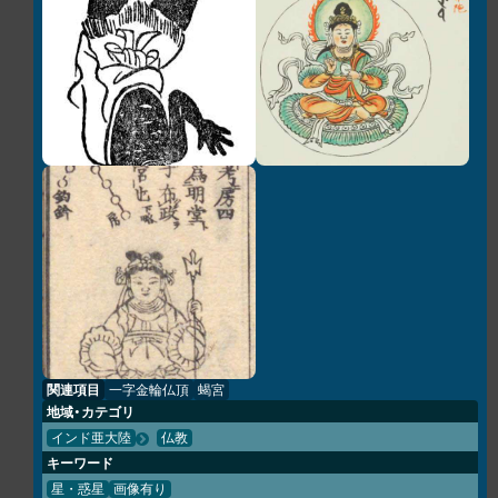
関連項目
一字金輪仏頂
蝎宮
地域・カテゴリ
インド亜大陸
仏教
キーワード
星・惑星
画像有り