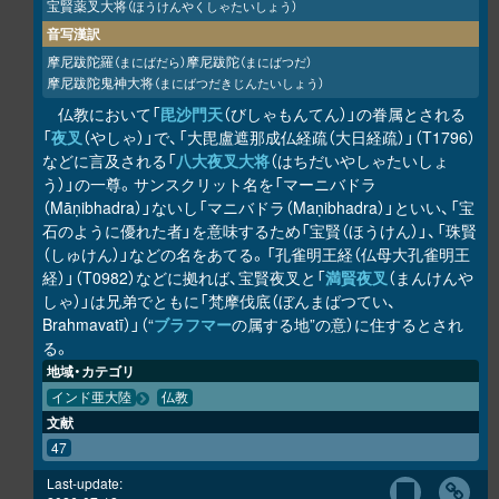
宝賢薬叉大将
（ほうけんやくしゃたいしょう）
音写漢訳
摩尼跋陀羅
摩尼跋陀
（まにばだら）
（まにばつだ）
摩尼跋陀鬼神大将
（まにばつだきじんたいしょう）
仏教において「
毘沙門天
（びしゃもんてん）」の眷属とされる
「
夜叉
（やしゃ）」で、「大毘盧遮那成仏経疏（大日経疏）」（T1796）
などに言及される「
八大夜叉大将
（はちだいやしゃたいしょ
う）」の一尊。サンスクリット名を「マーニバドラ
（Māṇibhadra）」ないし「マニバドラ（Maṇibhadra）」といい、「宝
石のように優れた者」を意味するため「宝賢（ほうけん）」、「珠賢
（しゅけん）」などの名をあてる。「孔雀明王経（仏母大孔雀明王
経）」（T0982）などに拠れば、宝賢夜叉と「
満賢夜叉
（まんけんや
しゃ）」は兄弟でともに「梵摩伐底（ぼんまばつてい、
Brahmavatī）」（“
ブラフマー
の属する地”の意）に住するとされ
る。
地域・カテゴリ
インド亜大陸
仏教
文献
47
Last-update: