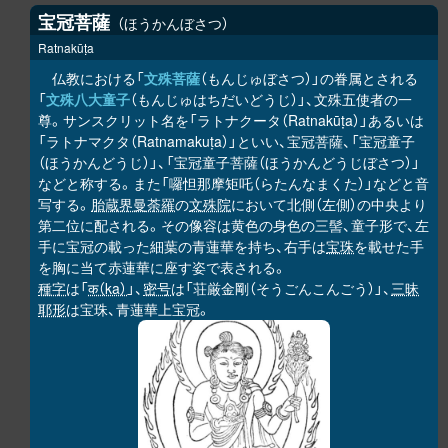
宝冠菩薩
ほうかんぼさつ
Ratnakūṭa
仏教における「
文殊菩薩
（もんじゅぼさつ）」の眷属とされる
「
文殊八大童子
（もんじゅはちだいどうじ）」、文殊五使者の一
尊。サンスクリット名を「ラトナクータ（Ratnakūṭa）」あるいは
「ラトナマクタ（Ratnamakuṭa）」といい、宝冠菩薩、「宝冠童子
（ほうかんどうじ）」、「宝冠童子菩薩（ほうかんどうじぼさつ）」
などと称する。また「囉怛那摩矩吒（らたんなまくた）」などと音
写する。
胎蔵界曼荼羅
の
文殊院
において北側（左側）の中央より
第二位に配される。その像容は黄色の身色の三髻、童子形で、左
手に宝冠の載った細葉の青蓮華を持ち、右手は
宝珠
を載せた手
を胸に当て赤蓮華に座す姿で表される。
種字
は「
क（ka）
」、
密号
は「荘厳金剛（そうごんこんごう）」、
三昧
耶形
は宝珠、青蓮華上宝冠。