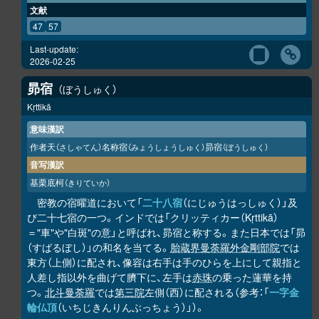
文献
47
57
Last-update:
2026-02-25
昴宿
ぼうしゅく
Kṛttikā
意味漢訳
作者天
名称宿
昴宿
（さしゃてん）
（みょうしょうしゅく）
（ぼうしゅく）
音写漢訳
基栗底柯
（きりていか）
密教の宿曜道において「
二十八宿
（にじゅうはっしゅく）」及
び二十七宿の一つ。インドでは「クリッティカー（Kṛttikā）
＝"車"や"白斑"の意」と呼ばれ、昴宿と称する。また日本では「昴
（すばるぼし）」の和名を当てる。
胎蔵界曼荼羅
外金剛部院
では
東方（上側）に配され、像容は右手は手のひらを上にして親指と
人差し指以外を曲げて臍下に、左手は
赤珠
の乗った蓮華を持
つ。
北斗曼荼羅
では
第三院
左側（西）に配される（参考：「
一字金
輪仏頂
（いちじきんりんぶっちょう）」）。