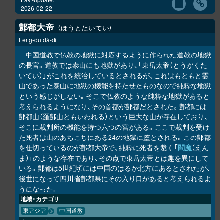
2026-02-22
鄷都大帝
ほうとたいてい
Fēng-dū dà-di
中国道教で仏教の地獄に対応するように作られた道教の地獄
の長官。道教では泰山にも地獄があり、「東岳太帝（とうがくた
いてい）」がこれを統治しているとされるが、これはもともと霊
山であった泰山に地獄の機能を持たせたものなので純粋な地獄
という感じがしない。そこで仏教のような純粋な地獄があると
考えられるようになり、その首都が鄷都だとされた。鄷都には
鄷都山（羅鄷山ともいわれる）という巨大な山が存在しており、
そこに裁判所の機能を持つ六つの宮がある。ここで裁判を受け
た死者は山のあちこちにある24の地獄に堕とされる。この鄷都
を仕切っているのが鄷都大帝で、純粋に死者を裁く「
閻魔
（えん
ま）」のような存在であり、その点で東岳太帝とは趣を異にして
いる。鄷都は5世紀頃には中国のはるか北方にあるとされたが、
後世になって四川省鄷都県にその入り口があると考えられるよ
うになった。
地域・カテゴリ
東アジア
中国道教