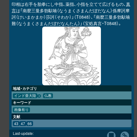
印相は右手を胎拳にし中指、薬指、小指を立てて広げるもの、
真
言
は「南麼三曼多勃馱喃（なうまくさまんだぼだなん）係摩訶摩
訶（けいまかまか）莎訶（そわか）」（T0848）、「南麼三曼多勃馱喃
難（なうまくさまんだぼだなんたん）」（宝処真言・T0848）。
地域・カテゴリ
インド亜大陸
仏教
キーワード
画像有り
文献
43
47
66
Last-update: