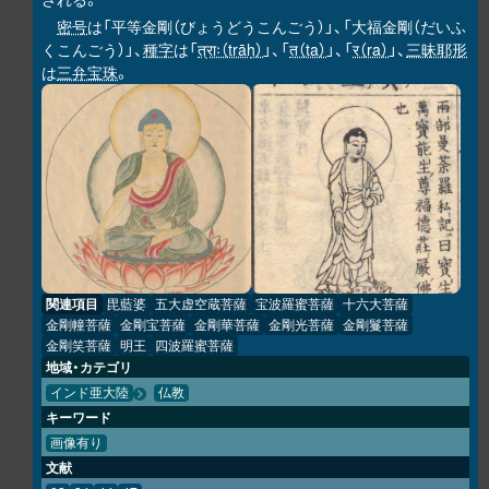
密号
は「平等金剛（びょうどうこんごう）」、「大福金剛（だいふ
くこんごう）」、
種字
は「
त्राः（trāḥ）
」、「
त（ta）
」、「
र（ra）
」、
三昧耶形
は
三弁宝珠
。
関連項目
毘藍婆
五大虚空蔵菩薩
宝波羅蜜菩薩
十六大菩薩
金剛幢菩薩
金剛宝菩薩
金剛華菩薩
金剛光菩薩
金剛鬘菩薩
金剛笑菩薩
明王
四波羅蜜菩薩
地域・カテゴリ
インド亜大陸
仏教
キーワード
画像有り
文献