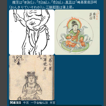
種字
は「
कृ（kṛ）
」、「
न（na）
」、「
रो（ro）
」、
真言
は「唵基栗底莎呵
（おんきりていそわか）」、
三昧耶形
は蓮上星。
関連項目
牛宮
一字金輪仏頂
羊宮