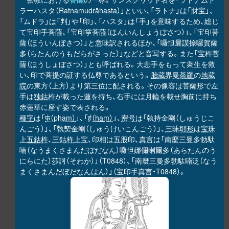
ラーハスタ（Ratnamudrāhasta）」といい、「ラトナ」は「財宝」、
「ムドラ」は「判」や「印」、「ハスタ」は「手」を意味するため、総じ
て宝印手菩薩、「宝印掌菩薩（ほんいんしょうぼさつ）」、「宝印菩
薩（ほういんぼさつ）」と意味訳されるほか、「囉怛曩謨捺囉賀薩
多（らたんのうもだらがさった）」などと音写する。また「宝杵菩
薩（ほうしょぼさつ）」とも呼ばれる。大悲手をもって衆生を救
い、印で菩提の証する仏尊であるという。
胎蔵界曼荼羅
の
地蔵
院
の東方（上方）より第三位に配される。その像容は菩薩形で左
手は
独鈷杵
が載った蓮を持ち、右手には
月輪
を載せ胸前に持ち
赤蓮華に座す姿で表される。
種字
は「
फं（phaṃ）
」、「
हं（haṃ）
」、
密号
は「執持金剛（しゅうじこ
んごう）」、「執契金剛（しゅうけいこんごう）」、
三昧耶形
は
宝珠
上
五鈷杵
、
三鈷杵
上宝、印相は五股印、
真言
は「南麼三曼多勃馱
喃（なうまくさまんだぼだなん）囉怛娜儞喇爾多（あらたんのう
にらにた）莎訶（そわか）」（T0848）、「南麼三曼多勃馱喃泛（なう
まくさまんだぼだなんはん）」（宝印手真言・T0848）。