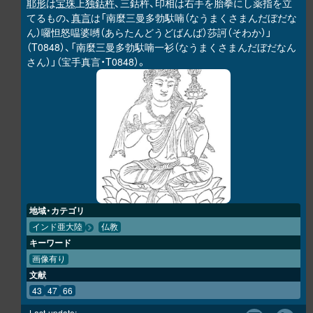
耶形
は
宝珠
上
独鈷杵
、三鈷杵、印相は右手を胎拳にし薬指を立
てるもの、
真言
は「南麼三曼多勃馱喃（なうまくさまんだぼだな
ん）囉怛怒嗢婆嚩（あらたんどうどばんば）莎訶（そわか）」
（T0848）、「南麼三曼多勃馱喃一衫（なうまくさまんだぼだなん
さん）」（宝手真言・T0848）。
地域・カテゴリ
インド亜大陸
仏教
キーワード
画像有り
文献
43
47
66
Last-update: