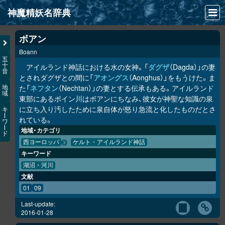
神魔精妖名辞典
NEWS
ボアン
Boann
INFO
五
十
アイルランド神話における水の女神。「
ダグザ
（Dagda）」の妻
音
文献
とされダグザとの間に「
アオングス
（Aonghus）」をもうけた。ま
た「
ネフタン
（Nechtan）」の妻とする伝承もある。アイルランド
地
域
検索
東部にあるボイン川はボアンにちなみ、彼女が神聖な知識の泉
に立ち入り汚したために泉自体が怒り急流と化したものだとさ
キ
凖項目
ー
れている。
ワ
ー
地域・カテゴリ
ド
画像資料便覧
西ヨーロッパ
ケルト・アイルランド神話
キーワード
LINK
湖沼・河川
文献
01
09
Last-update:
2016-01-28