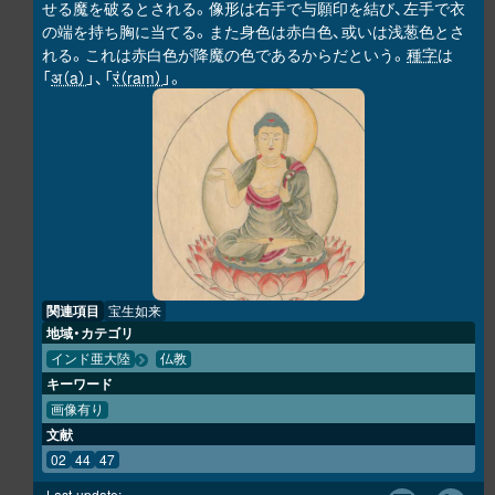
せる魔を破るとされる。像形は右手で与願印を結び、左手で衣
の端を持ち胸に当てる。また身色は赤白色、或いは浅葱色とさ
れる。これは赤白色が降魔の色であるからだという。
種字
は
「
अ（a）
」、「
रं（raṃ）
」。
関連項目
宝生如来
地域・カテゴリ
インド亜大陸
仏教
キーワード
画像有り
文献
02
44
47
Last-update: