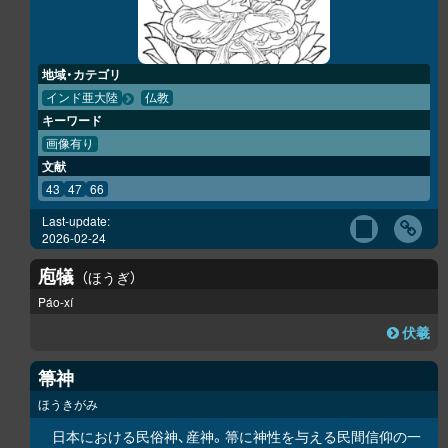
地域・カテゴリ
インド亜大陸
仏教
キーワード
画像有り
文献
43
47
66
Last-update:
2026-02-24
庖犠
ほうぎ
Páo-xí
伏羲
箒神
ほうきがみ
日本における民俗神、産神。箒に神性を与える民間信仰の一