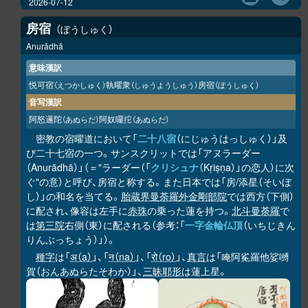
2026-07-12
房宿
ぼうしゅく
Anurādhā
意味漢訳
悦可宿
執曜衆
房宿
（えつかしゅく）
（しゅうようしゅう）
（ぼうしゅく）
音写漢訳
阿怒邏陀
阿奴囉拕
（あぬらだ）
（あぬらだ）
密教の宿曜道において「
二十八宿
（にじゅうはっしゅく）」及
び二十七宿の一つ。サンスクリットでは「アヌラーダー
（Anurādhā）」（＝"ラーダー（「
クリシュナ
（Kṛiṣṇa）」の恋人）に次
ぐ"の意）と呼び、房宿と称する。また日本では「房/添星（そいぼ
し）」の和名を当てる。
胎蔵界曼荼羅
外金剛部院
では西方（下側）
に配され、像容は左手に
赤珠
の乗った蓮を持つ。
北斗曼荼羅
で
は
第三院
右側（東）に配される（参考：「
一字金輪仏頂
（いちじきん
りんぶっちょう）」）。
種字
は「
अ（a）
」、「
न（na）
」、「
रो（ro）
」、
真言
は「唵阿㝹羅他娑嚩
賀（おんあぬらたそわか）」、
三昧耶形
は蓮上星。