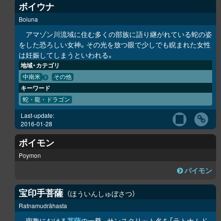
ボイウナ
Boiuna
アマゾン川流域に住む多くの部族に語り継がれている蛇の姿
をした恐ろしい女神。その光を放つ眼で少しでも睨まれた女性
は妊娠してしまうといわれる。
地域・カテゴリ
中南米
その他
キーワード
蛇・龍・ドラゴン
Last-update:
2016-01-28
ポイモン
Poymon
パイモン
宝印手菩薩
ほういんしゅぼさつ
Ratnamudrāhasta
密教における
菩薩
の一尊。サンスクリット名を「ラトナムド