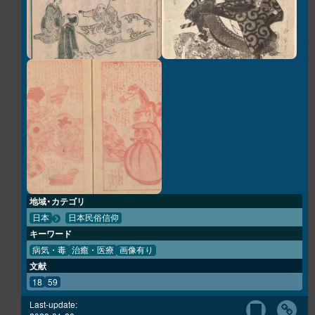
地域・カテゴリ
日本
日本民俗信仰
キーワード
病気・毒
治癒・医療
画像有り
文献
18
59
Last-update: