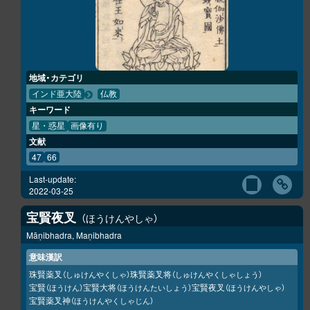
地域・カテゴリ
インド亜大陸
仏教
キーワード
星・惑星
画像有り
文献
47
66
Last-update:
2022-03-25
宝賢夜叉
ほうけんやしゃ
Māṇibhadra, Maṇibhadra
意味漢訳
珠賢薬叉
珠賢薬叉将
（しゅけんやくしゃ）
（しゅけんやくしゃしょう）
宝賢
宝賢大将
宝賢夜叉
（ほうけん）
（ほうけんたいしょう）
（ほうけんやしゃ）
宝賢薬叉神
（ほうけんやくしゃじん）