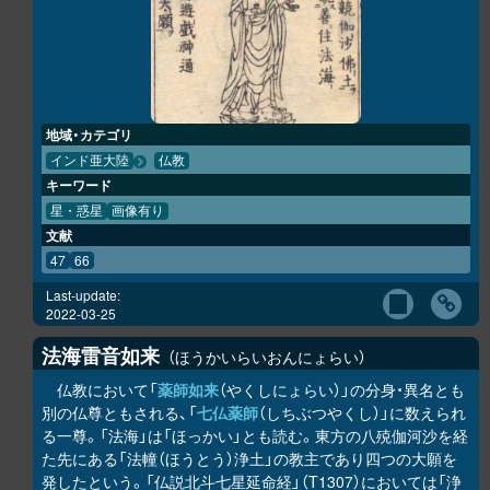
地域・カテゴリ
インド亜大陸
仏教
キーワード
星・惑星
画像有り
文献
47
66
Last-update:
2022-03-25
法海雷音如来
ほうかいらいおんにょらい
仏教において「
薬師如来
（やくしにょらい）」の分身・異名とも
別の仏尊ともされる、「
七仏薬師
（しちぶつやくし）」に数えられ
る一尊。「法海」は「ほっかい」とも読む。東方の八殑伽河沙を経
た先にある「法幢（ほうとう）浄土」の教主であり四つの大願を
発したという。「仏説北斗七星延命経」（T1307）においては「浄