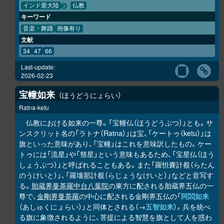
インド亜大陸
仏教
キーワード
音楽・舞踊
画像有り
文献
34
47
66
Last-update:
2026-02-23
宝幢如来
ほうどうにょらい
Ratna-ketu
仏教における如来の一尊。「宝幢仏（ほうどうぶつ）」とも。サ
ンスクリット名の「ラトナ（Ratna）」は宝、「ケートゥ（ketu）」は
旗といった意味があり、「宝幢」はこれを意味訳したもの。ケー
トゥには「流星」や「彗星」という意味もあるため、「宝星仏（ほう
しょうぶつ）」と呼ばれることもある。また「羅怛嚢計覩（らたん
のうけいと）」、「羅壤那計覩（らじょうなけいと）」などと音写す
る。
胎蔵界曼荼羅
中台八葉院
の東方に配される胎蔵界五仏の一
尊で、
金剛界曼荼羅
の中心に配される金剛界五仏の「
阿閦如来
（あしゅくにょらい）」と同体とされる（→
五智如来
）。兵を統べ
る旗に象徴されるように、菩提による智慧を旗として人を惑わ