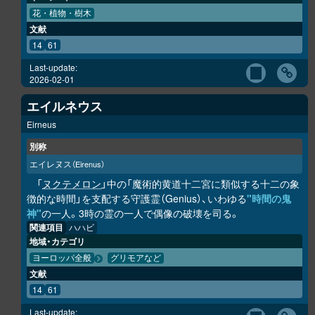
花・植物・樹木
文献
14
61
Last-update:
2026-02-01
エイルネウス
Eirneus
別称
エイレヌス
（Eirenus）
「
ヌクテメロン
」中の「魔術的黄道十二宮に類似する十二の象
徴的な時間」を支配する守護霊（Genius）、いわゆる
"時間の鬼
神"
の一人。3時の霊の一人で偶像の破壊を司る。
関連項目
ハハビ
地域・カテゴリ
ヨーロッパ全般
グリモアなど
文献
14
61
Last-update: