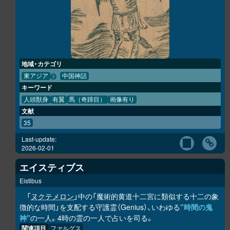
地域・カテゴリ
東アジア
中国神話
キーワード
人頭獣身
有翼
馬（奇蹄目）
画像有り
文献
35
Last-update:
2026-02-01
エイスティブス
Eistibus
「
ヌクテメロン
」中の「魔術的黄道十二宮に類似する十二の象
徴的な時間」を支配する守護霊（Genius）、いわゆる
"時間の鬼
神"
の一人。4時の霊の一人で占いを司る。
関連項目
ファルグス