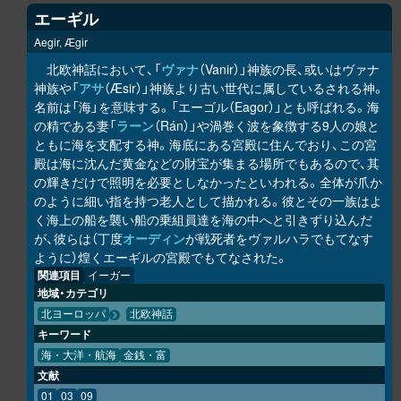
エーギル
Aegir, Ægir
北欧神話において、「
ヴァナ
（Vanir）」神族の長、或いはヴァナ
神族や「
アサ
（Æsir）」神族より古い世代に属しているされる神。
名前は「海」を意味する。「エーゴル（Eagor）」とも呼ばれる。海
の精である妻「
ラーン
（Rán）」や渦巻く波を象徴する9人の娘と
ともに海を支配する神。海底にある宮殿に住んでおり、この宮
殿は海に沈んだ黄金などの財宝が集まる場所でもあるので、其
の輝きだけで照明を必要としなかったといわれる。全体が爪か
のように細い指を持つ老人として描かれる。彼とその一族はよ
く海上の船を襲い船の乗組員達を海の中へと引きずり込んだ
が、彼らは（丁度
オーディン
が戦死者をヴァルハラでもてなす
ように）煌くエーギルの宮殿でもてなされた。
関連項目
イーガー
地域・カテゴリ
北ヨーロッパ
北欧神話
キーワード
海・大洋・航海
金銭・富
文献
01
03
09