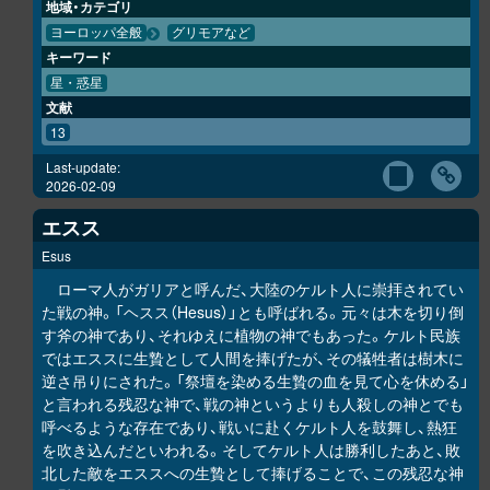
地域・カテゴリ
ヨーロッパ全般
グリモアなど
キーワード
星・惑星
文献
13
Last-update:
2026-02-09
エスス
Esus
ローマ人がガリアと呼んだ、大陸のケルト人に崇拝されてい
た戦の神。「ヘスス（Hesus）」とも呼ばれる。元々は木を切り倒
す斧の神であり、それゆえに植物の神でもあった。ケルト民族
ではエススに生贄として人間を捧げたが、その犠牲者は樹木に
逆さ吊りにされた。「祭壇を染める生贄の血を見て心を休める」
と言われる残忍な神で、戦の神というよりも人殺しの神とでも
呼べるような存在であり、戦いに赴くケルト人を鼓舞し、熱狂
を吹き込んだといわれる。そしてケルト人は勝利したあと、敗
北した敵をエススへの生贄として捧げることで、この残忍な神