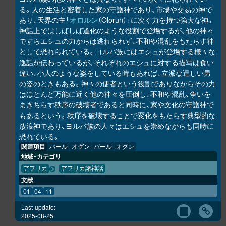
る。人の生活と密着した家の守護神であり、市場や交易の神で
あり、天界の主「
オロルン
（Olorun）」に次ぐ力を持つ強大な神。
神話上ではしばしば道化のような役割で登場するが、他の神々
ですらエシュの力からは逃れられず、不和や混乱をもたらす神
として恐れられている。ヨルバ族にはエシュが登場する様々な
逸話が伝わっているが、それぞれのエシュに対する描写は食い
違い、小人のような姿をしている時もあれば、立派な逞しい男
の姿のときもある。神々の使者という役割でありながらその力
はほとんど万能に近く他の神々を圧倒し、不和や混乱、争いを
まきちらす秩序の破壊者であると同時に、家や文化の守護神で
もあるという。秩序を破壊することで変化をもたらす典型的な
放浪神であり、ヨルバ族の人々はエシュを崇めながらも同時に
恐れている。
関連項目
バール
オグン
バール
オグン
地域・カテゴリ
アフリカ
アフリカ諸神話
文献
01
04
11
Last-update:
2025-08-25