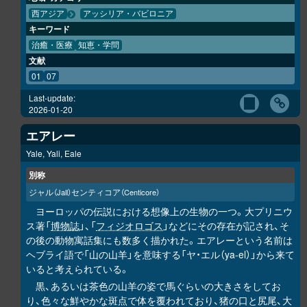
西アジア
アッシリア・バビロニア
キーワード
治癒・医療
知恵・学問
文献
01
07
Last-update:
2026-01-20
エアレー
Yale, Yali, Eale
別称
ジャル
センティコア
（Jall）
（Centicore）
ヨーロッパの伝説における想像上の生物の一つ。大プリニウ
ス著「
博物誌
」、「
フィジオロゴス
」などにその存在が記され、そ
の後の動物寓話集にも数多く描かれた。エアレーという名前は
ヘブライ語で「山の山羊」を意味する「ヤ・エル（ya-el）」から来て
いると考えられている。
黒、あるいは茶色の山羊の姿で馬ぐらいの大きさをしてお
り、色々な鮮やかな斑点で体を覆われており、猪の口と尻尾、大