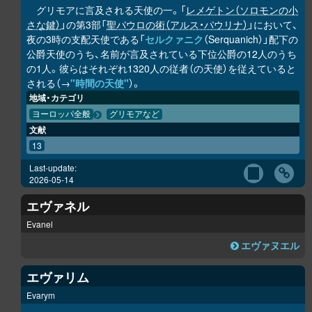
グリモアに言及される天使の一。「
レメゲトン（ソロモンの小
さな鍵）
」の第3部「
聖パウロの術（アルス・パウリナ）
」において、
夜の3時の支配天使である「
セルクァニク
（Serquanich）」配下の
公爵天使のうち、名前が言及されている下位公爵の12人のうち
の1人。彼らはそれぞれ1320人の従者（の天使）を従えていると
される（→
"時間の天使"
）。
地域・カテゴリ
ヨーロッパ全般
グリモアなど
文献
13
Last-update:
2026-05-14
エヴァネル
Evanel
エヴァヌエル
エヴァリム
Evarym