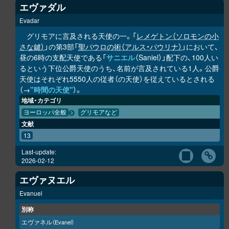
エヴァダル
Evadar
グリモアに言及される天使の一。「
レメゲトン（ソロモンの小
さな鍵）
」の第3部「
聖パウロの術（アルス・パウリナ）
」において、
昼の6時の支配天使である「
サニエル
（Saniel）」配下の、100人い
るという下位公爵天使のうち、名前が言及されている1人。公爵
天使はそれぞれ5550人の従者（の天使）を従えているとされる
（→
"時間の天使"
）。
地域・カテゴリ
ヨーロッパ全般
グリモアなど
文献
13
Last-update:
2026-02-12
エヴァヌエル
Evanuel
別称
エヴァネル
（Evanel）