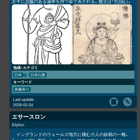
左手に
月輪
のある蓮華を持つ姿で表される。
種字
は「
न（na）
」。
地域・カテゴリ
日本
日本仏教
キーワード
画像有り
Last-update:
2026-02-24
エサースロン
Ellyllon
イングランドのウェールズ地方に棲む小人の妖精の一種。