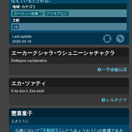
従えているとされる。
地域・カテゴリ
ヨーロッパ全般
グリモアなど
文献
13
Last-update:
2026-04-18
エーカークシャラ・ウシュニーシャチャクラ
Ekākṣara-uṣṇīṣacakra
一字金輪仏頂
エカ・ツァティ
E ka dza ti, Eka dzati
レルチクマ
慧喜童子
えきどうじ
仏教において「
不動明王
（ふどうみょうおう）」の眷属である