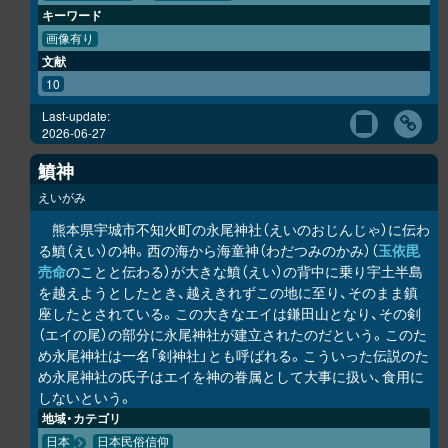
キーワード
画像有り
文献
10
Last-update:
2026-06-27
鱝神
えいがみ
熊本県宇城市不知火町の永尾神社（えいのおじんじゃ）に伝わ
る鱝（えい）の神。西の海から海童神（わだつみのかみ）（
玉依毘
売命
のことと伝わる）が大きな鱝（えい）の背中に乗り宇土半島
を越えようとしたとき、越えきれずこの地に至り、そのまま鎮
座したとされている。この大きなエイは鎌田山となり、その剣
（エイの尾）の部分に永尾神社が建立されたのだという。このた
め永尾神社は一名「剣神社」とも呼ばれる。こういった伝説のた
め永尾神社の氏子はエイを神の眷属として大事に扱い、食用に
しないという。
地域・カテゴリ
日本
日本民俗信仰