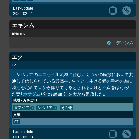
Last-update:
2026-02-01
エキンム
Ekimmu
エディンム
エク
Ec
シベリアのエニセイ川流域に住むいくつかの民族において共
通して信じられている最高神。生きとし生ける者の幸福の為に
時期を定めて天から降りてくるとされる。月と不貞をはたらい
た妻「
ホサダム
（Khosadam）」を天から追放した。
地域・カテゴリ
東アジア
シベリア
その他
文献
07
Last-update:
2016-01-28