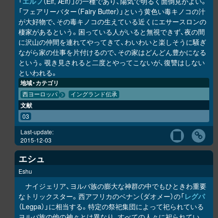
「
エルフ
（Elf, Ælf）」の一種であり、陽気で明るく面倒見がよい。
「フェアリーバター（Fairy Butter）」という黄色い毒キノコの汁
が大好物で、その毒キノコの生えている近くにエサースロンの
棲家があるという。困っている人がいると無視できず、夜の間
に沢山の仲間を連れてやってきて、わいわいと楽しそうに騒ぎ
ながら家の仕事を片付けるので、その家はどんどん豊かになる
という。覗き見されると二度とやってこないが、復讐はしない
といわれる。
地域・カテゴリ
西ヨーロッパ
イングランド伝承
文献
03
Last-update:
2015-12-03
エシュ
Eshu
ナイジェリア、ヨルバ族の膨大な神群の中でもひときわ重要
なトリックスター。西アフリカのベナン（ダオメー）の「
レグパ
（Legpa）」に相当する。特定の祭祀集団によって祀られている
ヨルバ族の他の神々とは異なり、すべての人々に祀られてい