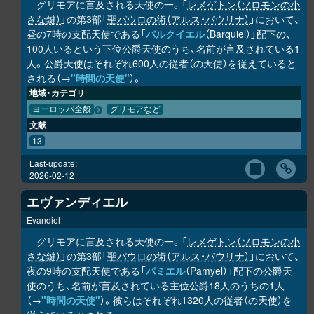
グリモアに言及される天使の一。「
レメゲトン（ソロモンの小
さな鍵）
」の第3部「
聖パウロの術（アルス・パウリナ）
」において、
昼の7時の支配天使である「
バルクイエル
（Barquiel）」配下の、
100人いるという下位公爵天使のうち、名前が言及されている1
人。公爵天使はそれぞれ600人の従者（の天使）を従えていると
される（→
"時間の天使"
）。
地域・カテゴリ
ヨーロッパ全般
グリモアなど
文献
13
Last-update:
2026-02-12
エヴァンディエル
Evandiel
グリモアに言及される天使の一。「
レメゲトン（ソロモンの小
さな鍵）
」の第3部「
聖パウロの術（アルス・パウリナ）
」において、
夜の9時の支配天使である「
パミエル
（Pamyel）」配下の公爵天
使のうち、名前が言及されている主位公爵18人のうちの1人
（→
"時間の天使"
）。彼らはそれぞれ1320人の従者（の天使）を