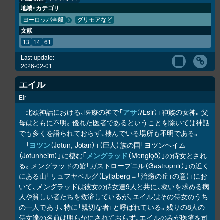
地域・カテゴリ
ヨーロッパ全般
グリモアなど
文献
13
14
61
Last-update:
2026-02-01
エイル
Eir
北欧神話における、医療の神で「
アサ
（Æsir）」神族の女神。父
母はともに不明。優れた医者であるということを除いては神話
でも多くを語られておらず、棲んでいる場所も不明である。
「
ヨツン
（Jotun, Jotan）」（巨人）族の国「ヨツンヘイム
（Jotunheim）」に棲む「
メングラッド
（Menglǫð）」の侍女とされ
る。メングラッドの館「ガストロープニル（Gastropnir）」の近く
にある山「リュフヤベルグ（Lyfjaberg＝「治癒の丘」の意）」にお
いて、メングラッドは彼女の侍女達9人と共に、救いを求める病
人や貧しい者たちを救済しているが、エイルはその侍女のうち
の一人であり、特に「親切な者」と呼ばれている。残りの8人の
侍女達の名前は明らかにされておらず、エイルのみが医療を司