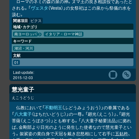
ローマのネミの森の泉の神。ヌマ王の良き相談役であったと
される。「
ヴェスタ
（Vesta）」の女祭祀はこの泉から祭儀の水を
汲む。
関連項目
ピクス
地域・カテゴリ
南ヨーロッパ
イタリア・ローマ神話
キーワード
湖沼・河川
文献
01
Last-update:
2015-12-03
慧光童子
えこうどうじ
仏教において「
不動明王
（ふどうみょうおう）」の眷属である
「
八大童子
（はちだいどうじ）」の一尊。「廻光（えこう）」、「廻光
菩薩（えこうぼさつ）」とも称する。「八大童子秘要法品」に拠れ
ば、金剛部より日光のように発生した使者なので慧光童子とい
う。袈裟姿の黄白身で天冠を戴き忿怒相にして右手に
五鈷杵
、