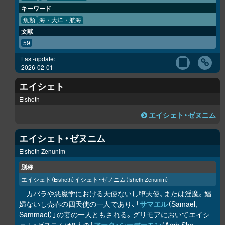
キーワード
魚類
海・大洋・航海
文献
59
Last-update:
2026-02-01
エイシェト
Eisheth
エイシェト・ゼヌニム
エイシェト・ゼヌニム
Eisheth Zenunim
別称
エイシェト
イシェト・ゼノニム
（Eisheth）
（Isheth Zenunim）
カバラや悪魔学における天使ないし堕天使、または淫魔。娼
婦ないし売春の四天使の一人であり、「
サマエル
（Samael,
Sammael）」の妻の一人ともされる。グリモアにおいてエイシ