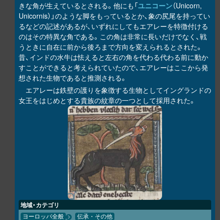
きな角が生えているとされる。他にも「
ユニコーン
（Unicorn,
Unicornis）」のような脚をもっているとか、象の尻尾を持ってい
るなどの記述があるが、いずれにしてもエアレーを特徴付ける
のはその特異な角である。この角は非常に長いだけでなく、戦
うときに自在に前から後ろまで方向を変えられるとされた。
昔、インドの水牛は怯えると左右の角を代わる代わる前に動か
すことができると考えられていたので、エアレーはここから発
想された生物であると推測される。
エアレーは鉄壁の護りを象徴する生物としてイングランドの
女王をはじめとする貴族の紋章の一つとして採用された。
地域・カテゴリ
ヨーロッパ全般
伝承・その他