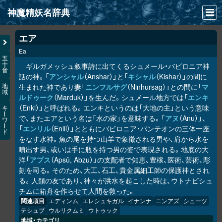
神魔精妖名辞典
NEWS
エア
Ea
INFO
五
十
ギルガメッシュ叙事詩に出てくるシュメール・バビロニア神
音
文献
話の神。「
アンシャル
（Anshar）」と「
キシャル
（Kishar）」の間に
生まれた神であり妻「
ニンフルサグ
（Ninhursag）」との間に「
マ
地
域
検索
ルドゥーク
（Marduk）」を生んだ。シュメール地方では「
エンキ
（Enki）」と呼ばれる。エンキというのは「大地の主」という意味
キ
凖項目
ー
で、またエアという名は「水の家」を意味する。「
アヌ
（Anu）」、
ワ
ー
「
エンリル
（Enlil）」とともにバビロニア・パンテオンの三体一座
ド
画像資料便覧
をなす水神。魚の尾を持つ山羊で象徴される男や、肩から水を
噴出す男、或いは手に瓶を持つ男の姿で表現される。地底の大
LINK
洋「
アプス
（Apsû, Abzu）」の支配者で知恵、豊穣、医術、芸術、彫
刻を司る。そのため、大工、石工、貴金属細工師の保護神とされ
る。人類の友であり、神々が洪水を起こした時は、ウトナピシュ
チムに箱舟を作らせて人間を救った。
関連項目
エディンム
エレシュキガル
イナンナ
ニンアズ
シューツ
テシュブ
ウルリクムミ
ウトゥック
地域・カテゴリ