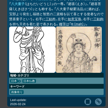
「
八大童子
（はちだいどうじ）」の一尊。「廻喜（えき）」、「廻喜菩
薩（えきぼさつ）」とも称する。「八大童子秘要法品」に拠れば、
宝部より発生し福徳と智恵の二資糧を以て喜とする使者なので
慧喜童子という。右手に
三鈷杵
、左手に
如意宝珠
、右手に
三鈷鉤
を持ち天衣を着た姿で表される。
種字
は「
मः（maḥ）
」。
地域・カテゴリ
日本
日本仏教
キーワード
画像有り
Last-update:
2026-02-24