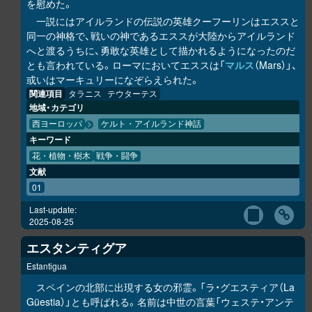
を慰めた。
一説にはアイルランドの伝説の英雄クーフーリンはエススと
同一の神格で、戦いの神であるエススが大陸からアイルランド
へと渡るうちに、勇敢な英雄として描かれるようになったのだ
とも言われている。ローマにおいてエススは「
マルス
（Mars）」、
或いはマーキュリーになぞらえられた。
関連項目
タラニス
テウターテス
地域・カテゴリ
西ヨーロッパ
ケルト・アイルランド神話
キーワード
花・植物・樹木
戦争・闘争
文献
01
Last-update:
2025-08-25
エスタンティグア
Estantigua
スペインの北部に出現する女の邪霊。「ラ・グエスティア（La
Güestia）」とも呼ばれる。名前は中世の言葉「ウェステ・アンテ