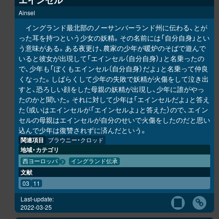
エインセル
Ainsel
イングランド最北部のノーサンバーランド州に伝わる、とが
った耳を持つという少女の妖精。その名前には「自分自身」とい
う意味がある。ある夜更け、農家の少年が暖炉のそばで遊んで
いると彼女が出現して「エインセル（自分自身）」と名乗ったの
で、少年も「ぼくもエインセル（自分自身）だよ」と名乗って仲良
くなった。しばらくして少年の失敗で妖精が火傷をして泣き出
すと、恐ろしい顔をした母親の妖精が出現し、少年に誰がやっ
たのかと聞いた。それに対して少年は「エインセルだよ」と答え
た（或いはエインセルが「エインセルよ」と答えた）ので、エイン
セルの母親はエインセルが自分のせいで火傷をしたのだと思い
込んで少年は復讐されずに済んだという。
関連項目
ブラウニー・クロッド
地域・カテゴリ
西ヨーロッパ
イングランド伝承
文献
03
11
Last-update:
2022-03-25