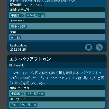
関連項目
シャメン・エク
地域・カテゴリ
中南米
マヤ神話・他
キーワード
戦争・闘争
文献
01
33
Last-update:
2022-03-25
エク・パウアフトゥン
Ek Pauahtun
マヤにおいて、四方位から吹く風を象徴する「
パウアフトゥ
ン
（Pauahtun）」の一人。エク・パウアフトゥンは、黒（エク）と西
（チキン）を司っている。
地域・カテゴリ
中南米
マヤ神話・他
キーワード
方位
空気・風・嵐