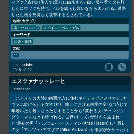
ィグァ（"古代の住人"の意）」に由来する。白い服を着て火を灯
したロウソクを持ち、ベルを鳴らし歌いながら現われる。遭遇
した生物を見境なく攻撃するとされている。
地域・カテゴリ
南ヨーロッパ
スペイン・ポルトガル
キーワード
音楽・舞踊
文献
11
Last-update:
2015-12-02
エスツァナットレーヒ
Estsanatlehi
北アメリカ大陸の南西地方に住むネイティブアメリカン、ナ
ヴァホ族に伝わる女性（神）。地上における四季の変化に応じて
年老いたり若くなったりすることから「変わる女（チェンジン
グウーマン）」とも呼ばれる。世界（もしくは闇）から生まれ
た"最初の男"「アルツェ・ヘイスティン（Altsé Hastiin）」と"最初
の女"「アルツェ・アズザア（Altsé Asdzáá）」が雨雲がかかった山