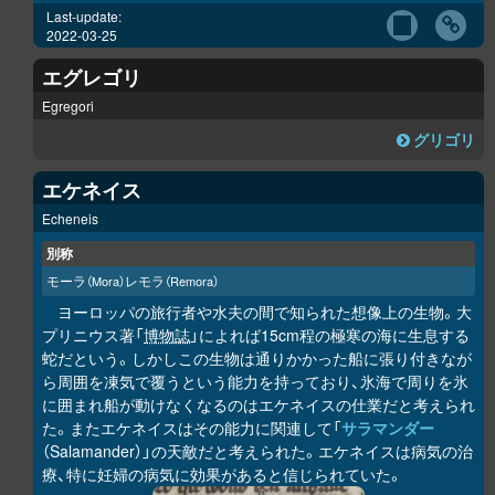
Last-update:
2022-03-25
エグレゴリ
Egregori
グリゴリ
エケネイス
Echeneis
別称
モーラ
レモラ
（Mora）
（Remora）
ヨーロッパの旅行者や水夫の間で知られた想像上の生物。大
プリニウス著「
博物誌
」によれば15cm程の極寒の海に生息する
蛇だという。しかしこの生物は通りかかった船に張り付きなが
ら周囲を凍気で覆うという能力を持っており、氷海で周りを氷
に囲まれ船が動けなくなるのはエケネイスの仕業だと考えられ
た。またエケネイスはその能力に関連して「
サラマンダー
（Salamander）」の天敵だと考えられた。エケネイスは病気の治
療、特に妊婦の病気に効果があると信じられていた。