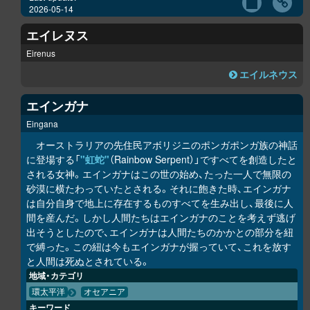
2026-05-14
エイレヌス
Eirenus
エイルネウス
エインガナ
Eingana
オーストラリアの先住民アボリジニのポンガポンガ族の神話
に登場する「
"虹蛇"
（Rainbow Serpent）」ですべてを創造したと
される女神。エインガナはこの世の始め、たった一人で無限の
砂漠に横たわっていたとされる。それに飽きた時、エインガナ
は自分自身で地上に存在するものすべてを生み出し、最後に人
間を産んだ。しかし人間たちはエインガナのことを考えず逃げ
出そうとしたので、エインガナは人間たちのかかとの部分を紐
で縛った。この紐は今もエインガナが握っていて、これを放す
と人間は死ぬとされている。
地域・カテゴリ
環太平洋
オセアニア
キーワード