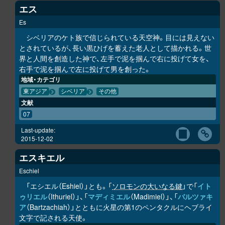
エス
Es
シベリアのケト族で信じられている天空神。目には見えない
とされているが、長い黒ひげを蓄えた老人として描かれる。世
界と人間を創造した神で、左手で泥を掴んで右に投げて女を、
右手で泥を掴んで左に投げて男を創った。
地域・カテゴリ
東アジア
シベリア
その他
文献
07
Last-update:
2015-12-02
エスキエル
Eschiel
「エシエル（Eshiel）」とも。「
ソロモンの大いなる鍵
」で「
イト
ゥリエル
（Ithuriel）」、「
マディミエル
（Madimiel）」、「
バルツァキ
ア
（Bartzachiah）」とともに火星の第1のペンタクルにヘブライ
文字で記される天使。