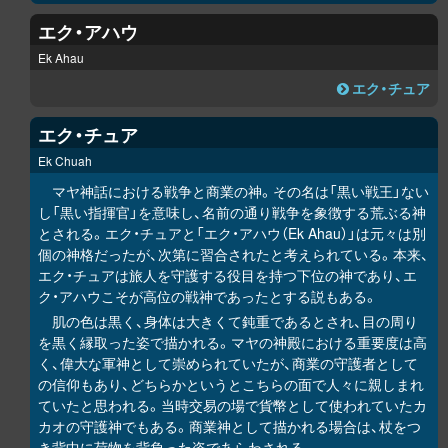
エク・アハウ
Ek Ahau
エク・チュア
エク・チュア
Ek Chuah
マヤ神話における戦争と商業の神。その名は「黒い戦王」ない
し「黒い指揮官」を意味し、名前の通り戦争を象徴する荒ぶる神
とされる。エク・チュアと「エク・アハウ（Ek Ahau）」は元々は別
個の神格だったが、次第に習合されたと考えられている。本来、
エク・チュアは旅人を守護する役目を持つ下位の神であり、エ
ク・アハウこそが高位の戦神であったとする説もある。
肌の色は黒く、身体は大きくて鈍重であるとされ、目の周り
を黒く縁取った姿で描かれる。マヤの神殿における重要度は高
く、偉大な軍神として崇められていたが、商業の守護者として
の信仰もあり、どちらかというとこちらの面で人々に親しまれ
ていたと思われる。当時交易の場で貨幣として使われていたカ
カオの守護神でもある。商業神として描かれる場合は、杖をつ
き背中に荷物を背負った姿であらわされる。