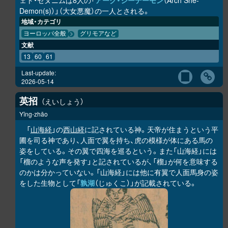
ェト・ゼヌニムは8人の「
アーク・シーデーモン
（Arch She-
Demon(s)）」（大女悪魔）の一人とされる。
地域・カテゴリ
ヨーロッパ全般
グリモアなど
文献
13
60
61
Last-update:
2026-05-14
英招
えいしょう
Yīng-zhāo
「
山海経
」の
西山経
に記されている神。天帝が住まうという平
圃を司る神であり、人面で翼を持ち、虎の模様が体にある馬の
姿をしている。その翼で四海を巡るという。また「山海経」には
「榴のような声を発す」と記されているが、「榴」が何を意味する
のかは分かっていない。「山海経」には他に有翼で人面馬身の姿
をした生物として「
孰湖
（じゅくこ）」が記載されている。