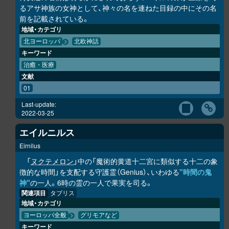
るアサ神族の女神として、神々の名を連ねた目録の中にその名
前を記載されている。
地域・カテゴリ
北ヨーロッパ
北欧神話
キーワード
治癒・医療
文献
01
Last-update:
2022-03-25
エイルニルス
Eirnilus
「
ヌクテメロン
」中の「魔術的黄道十二宮に類似する十二の象
徴的な時間」を支配する守護霊（Genius）、いわゆる
"時間の鬼
神"
の一人。6時の霊の一人で果実を司る。
関連項目
タブリス
地域・カテゴリ
ヨーロッパ全般
グリモアなど
キーワード