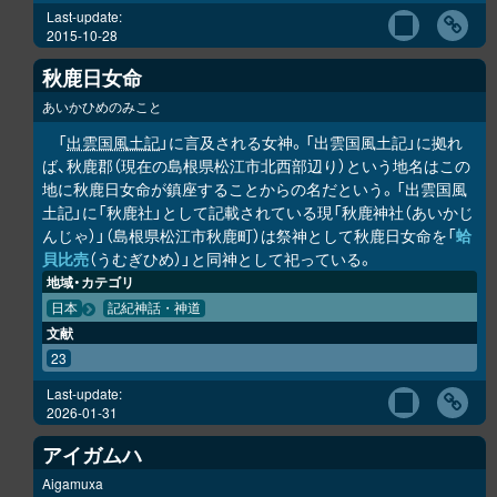
Last-update:
2015-10-28
秋鹿日女命
あいかひめのみこと
「
出雲国風土記
」に言及される女神。「出雲国風土記」に拠れ
ば、秋鹿郡（現在の島根県松江市北西部辺り）という地名はこの
地に秋鹿日女命が鎮座することからの名だという。「出雲国風
土記」に「秋鹿社」として記載されている現「秋鹿神社（あいかじ
んじゃ）」（島根県松江市秋鹿町）は祭神として秋鹿日女命を「
蛤
貝比売
（うむぎひめ）」と同神として祀っている。
地域・カテゴリ
日本
記紀神話・神道
文献
23
Last-update:
2026-01-31
アイガムハ
Aigamuxa