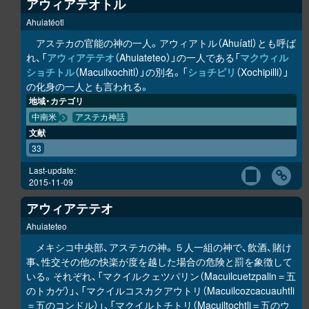
アウィアテオトル
Ahuiatéotl
アステカの官能の神の一人。アウィアトル（Ahuíatl）とも呼ば
れ、「
アウィアテテオ
（Ahuiateteo）」の一人である「
マクウィル
ショチトル
（Macuilxochitl）」の別名。「
ショチピリ
（Xochipilli）」
の化身の一人とも言われる。
地域・カテゴリ
中南米
アステカ神話
文献
33
Last-update:
2015-11-09
アウィアテテオ
Ahuiateteo
メキシコ中央部、アステカの神。５人一組の神で、飲酒、賭け
事、性交その他の快楽が度を越した場合の危険と罰を象徴して
いる。それぞれ、「マクイルクェツパリン（Macuilcuetzpalin＝五
のトカゲ）」、「マクイルコスカクアウトリ（Macuilcozcacuauhtli
＝五のコンドル）」、「マクイルトチトリ（Macuiltochtli＝五のウ