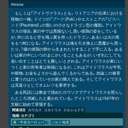
Aitvaras
もしくは「アイトヴァラス」とも。リトアニアの伝承における
怪物の一種。ドイツの「
プーク
（Puk）」やエストニアの「
ピスハ
ンド
（Pisuhänd）」の類いの小さなドラゴン型の魔獣。アイトワ
ラスの場合、家の中では黒猫ないし黒い雄鶏の姿をしている
が、外に出ると空を飛ぶ翼を持ったドラゴン、あるいは火の尾
をもつ蛇になる。アイトワラスは魂を引き換えに悪魔から買っ
たり、7歳の雄鶏の卵から生まれたりすることで手に入る。ある
いは家の中にいつのまにかいることもあるが、いずれにしても
追い出すことはとても難しいとされる。アイトワラスが家にい
つくと家の所有者は裕福になるが、これはアイトワラスが牛乳
や穀物、お金をよそから盗んでくるからである。勿論この被害
に遭うのはたいていその家の隣人である。そしてアイトワラス
は見返りとしてオムレツを要求する。
ある民話には教会で清めたロウソクでアイトワラスを照らし
たところ消滅したと書かれている。アイトワラスは1547年の
文献に始めて登場する。
関連項目
カウカス
コカトリス
クルシェドラ
地域・カテゴリ
東・中央ヨーロッパ
バルト地域