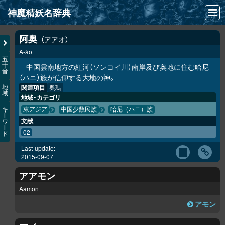
神魔精妖名辞典
NEWS
阿奥
アアオ
Ā-ào
INFO
五
十
中国雲南地方の紅河（ソンコイ川）南岸及び奥地に住む哈尼
音
文献
（ハニ）族が信仰する大地の神。
関連項目
奥瑪
地
域
検索
地域・カテゴリ
キ
東アジア
中国少数民族
哈尼（ハニ）族
凖項目
ー
文献
ワ
ー
02
ド
画像資料便覧
Last-update:
LINK
2015-09-07
アアモン
Aamon
アモン