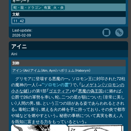
キーワード
蛇・龍・ドラゴン
有翼
火・炎
文献
11
42
Last-update:
2026-02-09
アイニ
Aini
別称
アイン
アイム
ハボリュム
（Ain）
（Aim, Aym）
（Haborym）
グリモアに登場する悪魔の一。ソロモン王に封印された72柱
の魔神の一人（→
"ソロモンの霊"
）で、「
レメゲトン（ソロモンの
小さな鍵）
」の第1部「
ゴエティア
」や「
悪魔の偽王国
」に拠れば、
公爵で26の軍勢を率い、蛇、二つの星が額についた（非常に美し
い）人間の男、猫、という三つの頭がある姿であらわれるとされ
る。毒蛇に乗り、燃える火の棒を手に持っており、その炎で都市
や城などを燃やすという。秘密の事柄について真実を教え、人
を既知に富ませる力をもっているという。