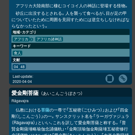
アフリカ大陸南部に棲むコイコイ人の神話に登場する怪物。
砂丘に出没するとされる。人を襲って食べるが、目が足の甲
についていたために周囲を見回すためには逆立ちしなければな
らなかったという。
地域・カテゴリ
アフリカ
アフリカ諸神話
キーワード
食人
文献
04
48
Last-update:
2020-04-04
愛金剛菩薩
あいこんごうぼさつ
Rāgavajra
仏教における
菩薩
の一尊で「五秘密（ごひみつ）」および「四金
剛（しこんごう）」の一。サンスクリット名を「ラーガヴァジュラ
（Rāgavajra）」といい、これを訳して愛金剛菩薩と称する。「普
賢金剛薩埵略瑜伽念誦儀軌」・「金剛頂瑜伽金剛薩埵五秘密修行