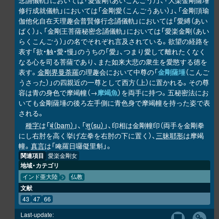
念誦儀軌」においては「愛金剛（あいこんごう）」、「大楽金剛薩埵
修行成就儀軌」においては「金剛愛（こんごうあい）」、「金剛頂瑜
伽他化自在天理趣会普賢修行念誦儀軌」においては「愛縛（あい
ばく）」、「金剛王菩薩秘密念誦儀軌」においては「愛楽金剛（あい
らくこんごう）」の名でそれぞれ言及されている。欲望の経路を
表す「欲・触・愛・慢」のうちの「愛」、つまり愛して離れたくなく
なる心を司る菩薩であり、また如来大悲の衆生を愛愍する徳を
表す。
金剛界曼荼羅
の理趣会において中尊の「
金剛薩埵
（こんご
うさった）」の四親近の一尊として西方（上）に置かれる。その尊
容は青の身色で摩竭幢（→
摩竭魚
）を両手に持つ。五秘密法にお
いても金剛薩埵の後ろ左手側に青色身で摩竭幢を持った姿で表
される。
種字
は「
बं（baṃ）
」、「
सु（su）
」、印相は金剛幢印（両手を金剛拳
にし右肘を高く挙げ左拳を右肘の下に置く）、
三昧耶形
は摩竭
幢。
真言
は「唵羅日囉儗里斛」。
関連項目
愛楽金剛女
地域・カテゴリ
インド亜大陸
仏教
文献
43
47
66
Last-update: