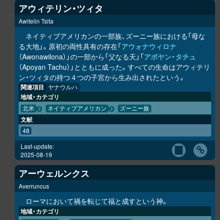
アウィテリン・ツィタ
Awitelin Tsita
ネイティブアメリカンの一部族、ズーニー族における「母な
る大地」。原初の両性具有の存在「
アウォナウィロナ
（Awonawilona）」の一部から「父なる天」「
アポヤン・タチュ
（Apoyan Tachu）」とともに成った。すべての生命はアウィテリ
ン・ツィタの持つ４つの子宮から生み出されたという。
関連項目
ヤナウルハ
地域・カテゴリ
北米
ネイティブアメリカン
ズーニー族
文献
48
Last-update:
2025-08-19
アーウェルンクス
Averruncus
ローマにおいて禍を転じて福と成すという神。
地域・カテゴリ