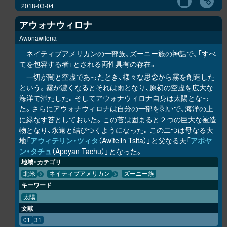
2018-03-04
アウォナウィロナ
Awonawilona
ネイティブアメリカンの一部族、ズーニー族の神話で、「すべ
てを包容する者」とされる両性具有の存在。
一切が闇と空虚であったとき、様々な思念から霧を創造した
という。霧が濃くなるとそれは雨となり、原初の空虚を広大な
海洋で満たした。そしてアウォナウィロナ自身は太陽となっ
た。さらにアウォナウィロナは自分の一部を剥いで、海洋の上
に緑なす苔としておいた。この苔は固まると２つの巨大な被造
物となり、永遠と結びつくようになった。この二つは母なる大
地「
アウィテリン・ツィタ
（Awitelin Tsita）」と父なる天「
アポヤ
ン・タチュ
（Apoyan Tachu）」となった。
地域・カテゴリ
北米
ネイティブアメリカン
ズーニー族
キーワード
太陽
文献
01
31