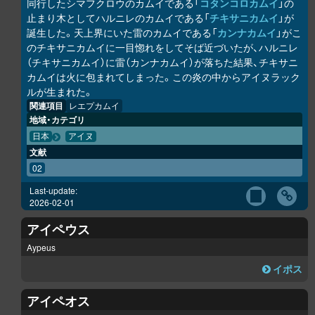
同行したシマフクロウのカムイである「
コタンコ
ロ
カムイ
」の
止まり木としてハルニレのカムイである「
チキサニカムイ
」が
誕生した。天上界にいた雷のカムイである「
カンナカムイ
」がこ
のチキサニカムイに一目惚れをしてそば近づいたが、ハルニレ
（チキサニカムイ）に雷（カンナカムイ）が落ちた結果、チキサニ
カムイは火に包まれてしまった。この炎の中からアイヌラック
ル
が生まれた。
関連項目
レエプカムイ
地域・カテゴリ
日本
アイヌ
文献
02
Last-update:
2026-02-01
アイペウス
Aypeus
イポス
アイペオス