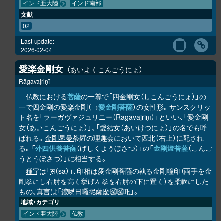
インド亜大陸
インド南部
文献
02
Last-update:
2026-02-04
愛楽金剛女
あいよくこんごうにょ
Rāgavajriṇī
仏教における
菩薩
の一尊で「四金剛女（しこんごうにょ）」の
一で四金剛の愛楽金剛（→
愛金剛菩薩
）の女性形。サンスクリッ
ト名を「ラーガヴァジュリニー（Rāgavajriṇī）」といい、「愛金剛
女（あいこんごうにょ）」、「愛結女（あいけつにょ）」の名でも呼
ばれる。
金剛界曼荼羅
の理趣会において西北（右上）に配され
る。「
外四供養菩薩
（げしくようぼさつ）」の「
金剛燈菩薩
（こんご
うとうぼさつ）」に相当する。
種字
は「
स（sa）
」、印相は愛金剛菩薩の執る金剛幢印（両手を金
剛拳にし右肘を高く挙げ左拳を右肘の下に置く）を柔軟にした
もの、
真言
は「鑁嚩日囉抳薩麼囉囉吒」。
地域・カテゴリ
インド亜大陸
仏教