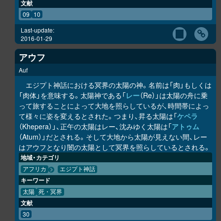
文献
09
10
Last-update:
2016-01-29
アウフ
Auf
エジプト神話における冥界の太陽の神。名前は「肉」もしくは
「肉体」を意味する。太陽神である「
レー
（Re）」は太陽の舟に乗
って旅することによって大地を照らしているが、時間帯によっ
て様々に姿を変えるとされた。つまり、昇る太陽は「
ケペラ
（Khepera）」、正午の太陽はレー、沈みゆく太陽は「
アトゥム
（Atum）」だとされる。そして大地から太陽が見えない間、レー
はアウフとなり闇の太陽として冥界を照らしているとされる。
地域・カテゴリ
アフリカ
エジプト神話
キーワード
太陽
死・冥界
文献
30