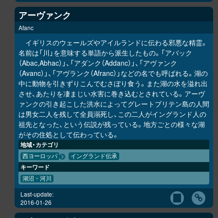
アーヴァンク
Afanc
イギリスのウェールズやアイルランドに伝わる邪悪な精霊。
名前は「川」を意味する単語から派生したもの。「アバック
（Abac,Abhac）」、「アダンク（Addanc）」、「アヴァンク
（Avanc）」、「アヴランク（Afranc）」などの名でも呼ばれる。湖の
中に動物を引きずりこんでむさぼり食う。また湖の水を溢れ出
させ、あたりを凄まじい水害に巻き込むとされている。アーヴ
ァンクの引き起こした洪水によってグレートブリテン島の人間
は男女二人を残して全員溺死し、この二人がイングランド人の
祖先となった、という伝説が残っている。地方ごとの様々な湖
がその住処として伝わっている。
地域・カテゴリ
西ヨーロッパ
イングランド伝承
キーワード
湖沼・河川
Last-update:
2016-01-26