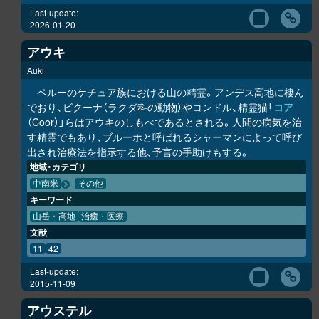
Last-update:
2026-01-20
アウキ
Auki
ペルーのケチュア族における山の精霊。アンデス高地に棲ん
でおり、ビクーナ（ラクダ科の動物）やコンドル、精霊猫「
コア
（Coor）」らはアウキのしもべであるとされる。人間の病気を治
す精霊でもあり、ブルーホと呼ばれるシャーマンによって呼び
出され治療法を指示する他、予言の手助けもする。
地域・カテゴリ
中南米
その他
キーワード
山岳・高地
治癒・医療
文献
11
42
Last-update:
2015-11-09
アウステル