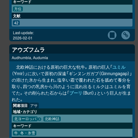
キーワード
方位
文献
42
Last-update:
2026-02-01
アウズフムラ
Audhumbla, Audumla
北欧神話における原初の巨大な牝牛。原初の巨人「
ユミル
（Ymir）」に次いで原初の深遠「ギンヌンガガプ（Ginnungagap）」
の溶けた氷から生まれ、塩辛い霜で覆われた石を舐めて養分を
取り、四つの乳房から川のように流れ出るミルクはユミルを育
てた。その削られた石からは「
ブーリ
（Buri）」という巨人が生ま
れた。
関連項目
アサ
地域・カテゴリ
北ヨーロッパ
北欧神話
キーワード
牛
冬・氷雪