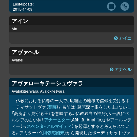
Last-update:
2015-11-09
アイン
Ain
アイニ
アヴァヘル
Avahel
アナヘル
アヴァローキテーシュヴァラ
Avalokiteshvara, Avalokiteśvara
仏教における仏尊の一人で、広範囲の地域で信仰を受けるボ
ーディサットヴァ（
菩薩
）。名前は「慈悲深き眼をした主」ないし
「高所より見守る王」を意味する。仏教独自の神だが、一説にペ
ルシアの古い神「
アナーヒター
（Aāhitā, Anahita）」やアールマテ
ィー（→
スペンタ・アルマイティ
）を起源とすると考えられてい
る。アミターバ（
阿弥陀如来
）から発現したボーディサットヴァ