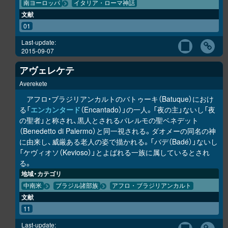
南ヨーロッパ
イタリア・ローマ神話
文献
01
Last-update:
2015-09-07
アヴェレケテ
Averekete
アフロ・ブラジリアンカルトのバトゥーキ（Batuque）におけ
る「
エンカンタード
（Encantado）」の一人。「夜の主」ないし「夜
の聖者」と称され、黒人とされるパレルモの聖ベネデット
（Benedetto di Palermo）と同一視される。ダオメーの同名の神
に由来し、威厳ある老人の姿で描かれる。「バデ（Badé）」ないし
「ケヴィオソ（Kevioso）」とよばれる一族に属しているとされ
る。
地域・カテゴリ
中南米
ブラジル諸部族
アフロ・ブラジリアンカルト
文献
11
Last-update: