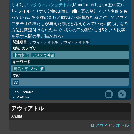
サギ）」、「
マクウィルショチトル
（Macuilxochitl）」（＝五の花）、
「マクイルマリナリ（Macuilmalinalli＝五の草）」という名前をも
っている。ある種の奇形と病気は不謹慎な行為に対してアウィ
アテテオの神たちが与えた罰だと考えられていた。彼らは南の
方位に関連付けられた神で、彼らの口の部分には5という数字
を示す人間の手が描かれる。
関連項目
アウィアテオトル
アウィアテオトル
地域・カテゴリ
中南米
アステカ神話
キーワード
病気・毒
方位
酒
文献
33
Last-update:
2026-01-20
アウィアトル
Ahuíatl
アウィアテオトル