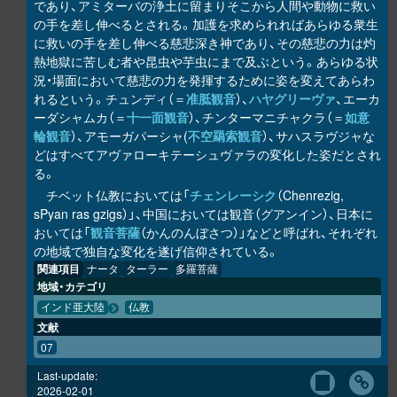
であり、アミターバの浄土に留まりそこから人間や動物に救い
の手を差し伸べるとされる。加護を求められればあらゆる衆生
に救いの手を差し伸べる慈悲深き神であり、その慈悲の力は灼
熱地獄に苦しむ者や昆虫や芋虫にまで及ぶという。あらゆる状
況・場面において慈悲の力を発揮するために姿を変えてあらわ
れるという。チュンディ（＝
准胝観音
）、
ハヤグリーヴァ
、エーカ
ーダシャムカ（＝
十一面観音
）、チンターマニチャクラ（＝
如意
輪観音
）、アモーガパーシャ(
不空羂索観音
）、サハスラヴジャな
どはすべてアヴァローキテーシュヴァラの変化した姿だとされ
る。
チベット仏教においては「
チェンレーシク
（Chenrezig,
sPyan ras gzigs）」、中国においては観音（グアンイン）、日本に
おいては「
観音菩薩
（かんのんぼさつ）」などと呼ばれ、それぞれ
の地域で独自な変化を遂げ信仰されている。
関連項目
ナータ
ターラー
多羅菩薩
地域・カテゴリ
インド亜大陸
仏教
文献
07
Last-update:
2026-02-01