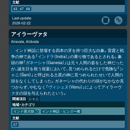
文献
43
47
66
Last-update:
2026-02-22
アイラーヴァタ
Airavata, Airāvata
インド神話に登場する四本の牙を持つ巨大な白象。雷霆と戦
争の神である「
インドラ
（Indra）」の乗り物であるとされる。象
頭の神「
ガネーシャ
（Ganeśa）」は元々人間の姿をした神だった
が、誕生日を祝う祝宴において、見つめられるだけで危険な「シ
ャニ（Śani）」と呼ばれる土星の神に見つめられたせいで人間の
頭をなくしてしまった。ガネーシャの代わりの頭がなかなか見
つからず、やむなく「
ヴィシュヌ
（Visnu）」によってアイラーヴ
ァタの頭を与えられたという。
関連項目
シャニ
地域・カテゴリ
インド亜大陸
インド神話・ヒンズー教
文献
07