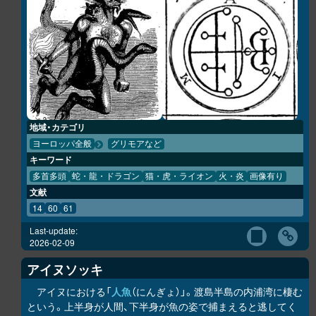
地域・カテゴリ
ヨーロッパ全般
グリモアなど
キーワード
多首多頭
蛇・龍・ドラゴン
猫・虎・ライオン
火・炎
画像有り
文献
14
60
61
Last-update:
2026-02-09
アイヌソッキ
アイヌにおける「
人魚
（にんぎょ）」。渡島半島の内浦湾に棲む
という。上半身が人間、下半身が魚の姿で捕まえると逃してく