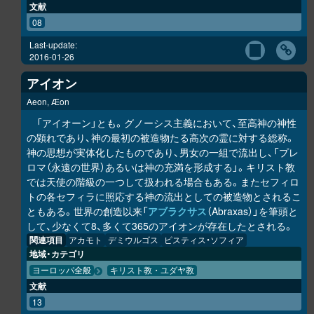
文献
08
Last-update:
2016-01-26
アイオン
Aeon, Æon
「アイオーン」とも。グノーシス主義において、至高神の神性
の顕れであり、神の最初の被造物たる高次の霊に対する総称。
神の思想が実体化したものであり、男女の一組で流出し、「プレ
ロマ（永遠の世界）あるいは神の充満を形成する」。キリスト教
では天使の階級の一つして扱われる場合もある。またセフィロ
トの各セフィラに照応する神の流出としての被造物とされるこ
ともある。世界の創造以来「
アブラクサス
（Abraxas）」を筆頭と
して、少なくて8、多くて365のアイオンが存在したとされる。
関連項目
アカモト
デミウルゴス
ピスティス・ソフィア
地域・カテゴリ
ヨーロッパ全般
キリスト教・ユダヤ教
文献
13