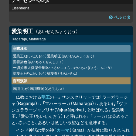
アイゼンベルタ
Eisenberta
ベルヒタ
愛染明王
あいぜんみょうおう
Rāgarāja, Mahārāga
意味漢訳
愛染王
愛染明王
（あいぜんおう）
（あいぜんみょうおう）
愛着染色
（あいちゃくせんしょく）
一切如来大愛楽金剛
（いっさいにょらいだいあいぎょうこんごう）
染愛王
離愛尊
（ぜんあいおう）
（りあいそん）
音写漢訳
羅誐
羅誐羅闍
（らが）
（らがらじゃ）
仏教における
明王
の一。サンスクリットでは「ラーガラージ
ャ（Rāgarāja）」、「マハーラーガ（Mahārāga）」、あるいは「ヴァ
ジュララージャプリヤ（Vajrarājapriya）」と呼ばれる。愛染明
王、「愛染王（あいぜんおう）」と呼ばれる。「ラーガ」は染めるこ
と、赤いこと、あるいは激しい欲望などを意味する。
インド神話の愛の神「
カーマ
（Kāma）」が仏教に取り入れられ