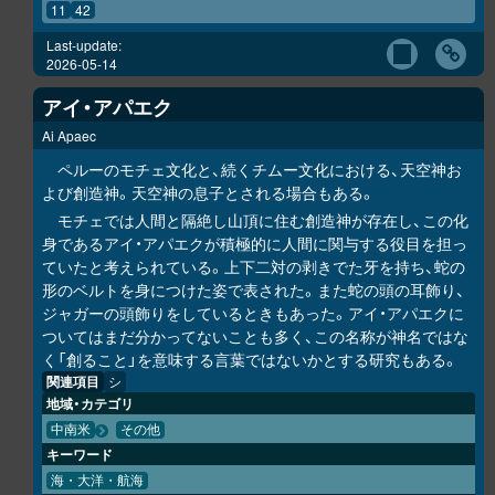
11
42
Last-update:
2026-05-14
アイ・アパエク
Ai Apaec
ペルーのモチェ文化と、続くチムー文化における、天空神お
よび創造神。天空神の息子とされる場合もある。
モチェでは人間と隔絶し山頂に住む創造神が存在し、この化
身であるアイ・アパエクが積極的に人間に関与する役目を担っ
ていたと考えられている。上下二対の剥きでた牙を持ち、蛇の
形のベルトを身につけた姿で表された。また蛇の頭の耳飾り、
ジャガーの頭飾りをしているときもあった。アイ・アパエクに
ついてはまだ分かってないことも多く、この名称が神名ではな
く「創ること」を意味する言葉ではないかとする研究もある。
関連項目
シ
地域・カテゴリ
中南米
その他
キーワード
海・大洋・航海