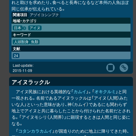
れと助けを求めたり、食べると長寿になるなど本州の人魚ほぼ
同じ伝承が伝えられている。
関連項目
アヅイコシンプク
地域・カテゴリ
日本
アイヌ
キーワード
人頭獣身
魚類
文献
24
Last-update:
2015-11-09
アイヌラック
ル
アイヌ民族における英雄的な「
カムイ
」。「
オキク
ル
ミ
」と同
一視される。名前であるアイヌラック
ル
は「アイヌ（人間）みた
いな人」といった意味があり、神（カムイ）であるにも関わらず
地上でアイヌと共に暮らしたことから付けられた名前だとされ
る。「アイヌモシ
リ
（人間界）」に顕現するときは人間と同じ姿に
なる。
「
コタンカ
ラ
カムイ
」が国造りのために地上に降りてきた時、