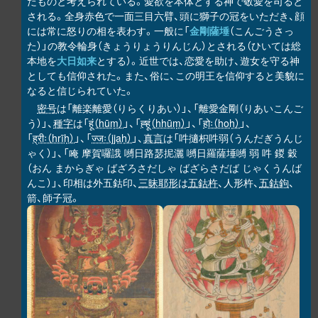
たものと考えられている。愛欲を本体とする神で敬愛を司ると
される。全身赤色で一面三目六臂、頭に獅子の冠をいただき、顔
には常に怒りの相を表わす。一般に「
金剛薩埵
（こんごうさっ
た）」の教令輪身（きょうりょうりんじん）とされる（ひいては総
本地を
大日如来
とする）。近世では、恋愛を助け、遊女を守る神
としても信仰された。また、俗に、この明王を信仰すると美貌に
なると信じられていた。
密号
は「離楽離愛（りらくりあい）」、「離愛金剛（りあいこんご
う）」、
種字
は「
हूं（hūṃ）
」、「
ह्हूं（hhūṃ）
」、「
होः（hoḥ）
」、
「
ह्रीः（hrīḥ）
」、「
ज्जः（jjaḥ）
」、
真言
は「吽擿枳吽弱（うんだぎうんじ
ゃく）」、「唵 摩賀囉誐 嚩日路瑟抳灑 嚩日羅薩埵嚩 弱 吽 鍐 穀
（おん まからぎゃ ばざろさだしゃ ばざらさだば じゃくうんば
んこ）」、印相は外五鈷印、
三昧耶形
は
五鈷杵
、人形杵、
五鈷鉤
、
箭、師子冠。