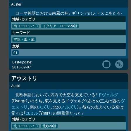
Auster
ローマ神話における南風の神。ギリシアのノトスにあたる。
地域・カテゴリ
南ヨーロッパ
イタリア・ローマ神話
キーワード
空気・風・嵐
文献
01
Last-update:
2015-09-07
アウストリ
Austri
北欧神話において、四方で天空を支えている「
ドヴェルグ
（Dvergr）」のうち、東を支えるドヴェルグ（あとの三人は西の
ヴ
ェストリ
、南の
スズリ
、北の
ノルズリ
）。彼らの支えている空は
元々は「
ユミル
（Ymir）」の頭蓋骨だった。
地域・カテゴリ
北ヨーロッパ
北欧神話