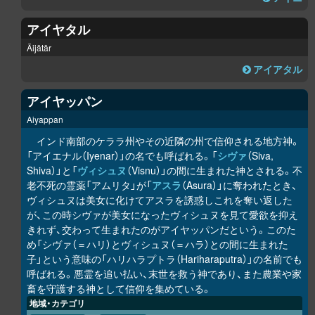
アイヤタル
Äijätär
アイアタル
アイヤッパン
Aiyappan
インド南部のケララ州やその近隣の州で信仰される地方神。
「アイエナル（Iyenar）」の名でも呼ばれる。「
シヴァ
（Siva,
Shiva）」と「
ヴィシュヌ
（Visnu）」の間に生まれた神とされる。不
老不死の霊薬「アムリタ」が「
アスラ
（Asura）」に奪われたとき、
ヴィシュヌは美女に化けてアスラを誘惑しこれを奪い返した
が、この時シヴァが美女になったヴィシュヌを見て愛欲を抑え
きれず、交わって生まれたのがアイヤッパンだという。このた
め「シヴァ（＝ハリ）とヴィシュヌ（＝ハラ）との間に生まれた
子」という意味の「ハリハラプトラ（Hariharaputra）」の名前でも
呼ばれる。悪霊を追い払い、末世を救う神であり、また農業や家
畜を守護する神として信仰を集めている。
地域・カテゴリ