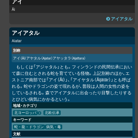
アイ
Äi
アイアタル
アイアタル
Aiatar
別称
アイ
アヤタル
アヤッタラ
（Äi）
（Ajatar）
（Ajattara）
もしくは「アジャタル」とも。フィンランドの民間伝承におい
て森に住むとされる蛇を育てている怪物。上記別称のほか、エ
ストニア南部では「アイ（Äi）」、「アイヤタル（Äijätär）」とも呼ば
れる。蛇やドラゴンの姿で現れるが、普段は人間の女性の姿を
しているされる。森でアイアタルに出会ったり目撃したりする
とひどい病気にかかるという。
地域・カテゴリ
北ヨーロッパ
北欧伝承
キーワード
蛇・龍・ドラゴン
病気・毒
文献