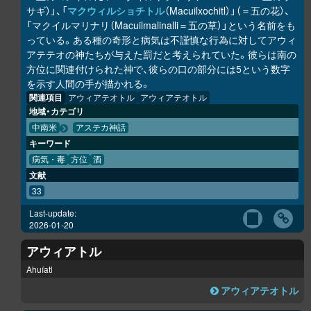
サギ）」、「
マクウィルショチトル
（Macuilxochitl）」（＝五の花）、
「マクイルマリナリ（Macuilmalinalli＝五の草）」という名前をも
っている。ある種の奇形と病気は不謹慎な行為に対してアウィ
アテテオの神たちが与えた罰だと考えられていた。彼らは南の
方位に関連付けられた神で、彼らの口の部分には5という数字
を示す人間の手が描かれる。
関連項目
アウィアテオトル
アウィアテオトル
地域・カテゴリ
中南米
アステカ神話
キーワード
病気・毒
方位
酒
文献
33
Last-update:
2026-01-20
アウィアトル
Ahuíatl
アウィアテオトル