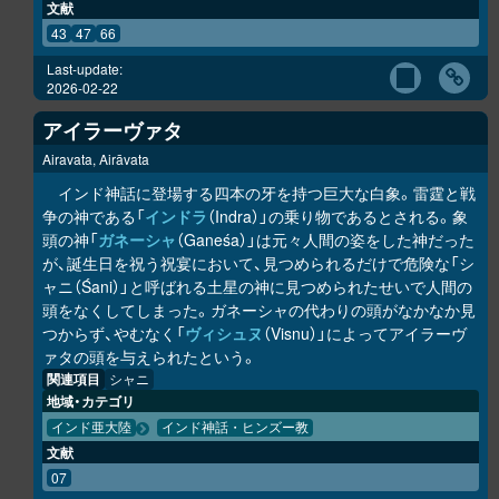
文献
43
47
66
Last-update:
2026-02-22
アイラーヴァタ
Airavata, Airāvata
インド神話に登場する四本の牙を持つ巨大な白象。雷霆と戦
争の神である「
インドラ
（Indra）」の乗り物であるとされる。象
頭の神「
ガネーシャ
（Ganeśa）」は元々人間の姿をした神だった
が、誕生日を祝う祝宴において、見つめられるだけで危険な「シ
ャニ（Śani）」と呼ばれる土星の神に見つめられたせいで人間の
頭をなくしてしまった。ガネーシャの代わりの頭がなかなか見
つからず、やむなく「
ヴィシュヌ
（Visnu）」によってアイラーヴ
ァタの頭を与えられたという。
関連項目
シャニ
地域・カテゴリ
インド亜大陸
インド神話・ヒンズー教
文献
07