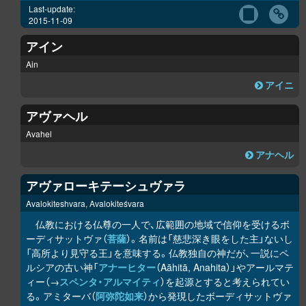
Last-update:
2015-11-09
アイン
Ain
アイニ
アヴァヘル
Avahel
アナヘル
アヴァローキテーシュヴァラ
Avalokiteshvara, Avalokiteśvara
仏教における仏尊の一人で、広範囲の地域で信仰を受けるボ
ーディサットヴァ（
菩薩
）。名前は「慈悲深き眼をした主」ないし
「高所より見守る王」を意味する。仏教独自の神だが、一説にペ
ルシアの古い神「
アナーヒター
（Aāhitā, Anahita）」やアールマテ
ィー（→
スペンタ・アルマイティ
）を起源とすると考えられてい
る。アミターバ（
阿弥陀如来
）から発現したボーディサットヴァ