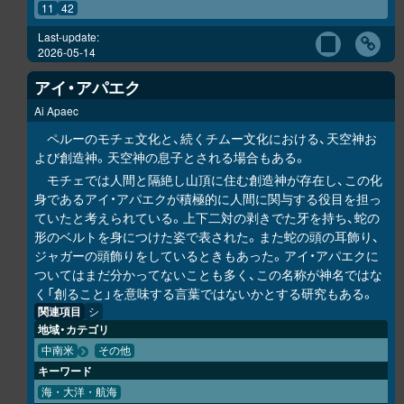
11
42
Last-update:
2026-05-14
アイ・アパエク
Ai Apaec
ペルーのモチェ文化と、続くチムー文化における、天空神お
よび創造神。天空神の息子とされる場合もある。
モチェでは人間と隔絶し山頂に住む創造神が存在し、この化
身であるアイ・アパエクが積極的に人間に関与する役目を担っ
ていたと考えられている。上下二対の剥きでた牙を持ち、蛇の
形のベルトを身につけた姿で表された。また蛇の頭の耳飾り、
ジャガーの頭飾りをしているときもあった。アイ・アパエクに
ついてはまだ分かってないことも多く、この名称が神名ではな
く「創ること」を意味する言葉ではないかとする研究もある。
関連項目
シ
地域・カテゴリ
中南米
その他
キーワード
海・大洋・航海