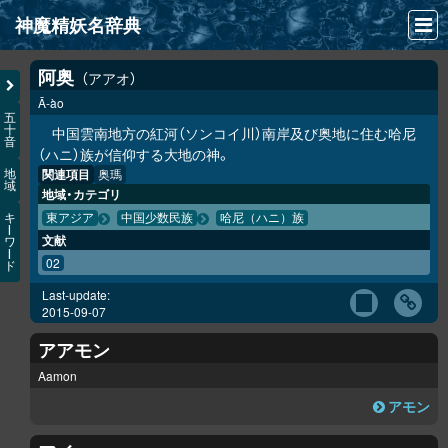
神魔精妖名辞典
NEWS
阿奥
アアオ
Ā-ào
INFO
五
十
中国雲南地方の紅河（ソンコイ川）南岸及び奥地に住む哈尼
音
文献
（ハニ）族が信仰する大地の神。
関連項目
奥瑪
地
域
検索
地域・カテゴリ
キ
東アジア
中国少数民族
哈尼（ハニ）族
凖項目
ー
文献
ワ
ー
02
ド
画像資料便覧
Last-update:
LINK
2015-09-07
アアモン
Aamon
アモン