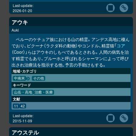
Last-update:
2026-01-20
アウキ
Auki
ペルーのケチュア族における山の精霊。アンデス高地に棲ん
でおり、ビクーナ（ラクダ科の動物）やコンドル、精霊猫「
コア
（Coor）」らはアウキのしもべであるとされる。人間の病気を治
す精霊でもあり、ブルーホと呼ばれるシャーマンによって呼び
出され治療法を指示する他、予言の手助けもする。
地域・カテゴリ
中南米
その他
キーワード
山岳・高地
治癒・医療
文献
11
42
Last-update:
2015-11-09
アウステル