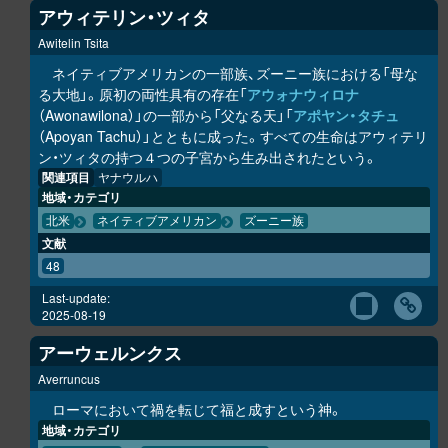
アウィテリン・ツィタ
Awitelin Tsita
ネイティブアメリカンの一部族、ズーニー族における「母な
る大地」。原初の両性具有の存在「
アウォナウィロナ
（Awonawilona）」の一部から「父なる天」「
アポヤン・タチュ
（Apoyan Tachu）」とともに成った。すべての生命はアウィテリ
ン・ツィタの持つ４つの子宮から生み出されたという。
関連項目
ヤナウルハ
地域・カテゴリ
北米
ネイティブアメリカン
ズーニー族
文献
48
Last-update:
2025-08-19
アーウェルンクス
Averruncus
ローマにおいて禍を転じて福と成すという神。
地域・カテゴリ