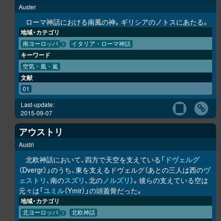
Auster
ローマ神話における南風の神。ギリシアのノトスにあたる。
地域・カテゴリ
南ヨーロッパ
イタリア・ローマ神話
キーワード
空気・風・嵐
文献
01
Last-update:
2015-09-07
アウストリ
Austri
北欧神話において、四方で天空を支えている「
ドヴェルグ
（Dvergr）」のうち、東を支えるドヴェルグ（あとの三人は西の
ヴ
ェストリ
、南の
スズリ
、北の
ノルズリ
）。彼らの支えている空は
元々は「
ユミル
（Ymir）」の頭蓋骨だった。
地域・カテゴリ
北ヨーロッパ
北欧神話