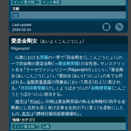
インド亜大陸
インド南部
文献
02
Last-update:
2026-02-04
愛楽金剛女
あいよくこんごうにょ
Rāgavajriṇī
仏教における
菩薩
の一尊で「四金剛女（しこんごうにょ）」の
一で四金剛の愛楽金剛（→
愛金剛菩薩
）の女性形。サンスクリッ
ト名を「ラーガヴァジュリニー（Rāgavajriṇī）」といい、「愛金剛
女（あいこんごうにょ）」、「愛結女（あいけつにょ）」の名でも呼
ばれる。
金剛界曼荼羅
の理趣会において西北（右上）に配され
る。「
外四供養菩薩
（げしくようぼさつ）」の「
金剛燈菩薩
（こんご
うとうぼさつ）」に相当する。
種字
は「
स（sa）
」、印相は愛金剛菩薩の執る金剛幢印（両手を金
剛拳にし右肘を高く挙げ左拳を右肘の下に置く）を柔軟にした
もの、
真言
は「鑁嚩日囉抳薩麼囉囉吒」。
地域・カテゴリ
インド亜大陸
仏教