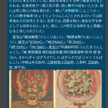
たものと考えられている。愛欲を本体とする神で敬愛を司ると
される。全身赤色で一面三目六臂、頭に獅子の冠をいただき、顔
には常に怒りの相を表わす。一般に「
金剛薩埵
（こんごうさっ
た）」の教令輪身（きょうりょうりんじん）とされる（ひいては総
本地を
大日如来
とする）。近世では、恋愛を助け、遊女を守る神
としても信仰された。また、俗に、この明王を信仰すると美貌に
なると信じられていた。
密号
は「離楽離愛（りらくりあい）」、「離愛金剛（りあいこんご
う）」、
種字
は「
हूं（hūṃ）
」、「
ह्हूं（hhūṃ）
」、「
होः（hoḥ）
」、
「
ह्रीः（hrīḥ）
」、「
ज्जः（jjaḥ）
」、
真言
は「吽擿枳吽弱（うんだぎうんじ
ゃく）」、「唵 摩賀囉誐 嚩日路瑟抳灑 嚩日羅薩埵嚩 弱 吽 鍐 穀
（おん まからぎゃ ばざろさだしゃ ばざらさだば じゃくうんば
んこ）」、印相は外五鈷印、
三昧耶形
は
五鈷杵
、人形杵、
五鈷鉤
、
箭、師子冠。