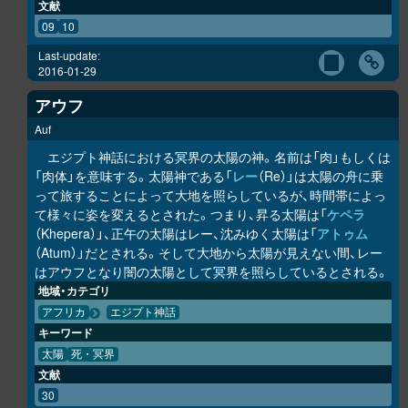
文献
09
10
Last-update:
2016-01-29
アウフ
Auf
エジプト神話における冥界の太陽の神。名前は「肉」もしくは
「肉体」を意味する。太陽神である「
レー
（Re）」は太陽の舟に乗
って旅することによって大地を照らしているが、時間帯によっ
て様々に姿を変えるとされた。つまり、昇る太陽は「
ケペラ
（Khepera）」、正午の太陽はレー、沈みゆく太陽は「
アトゥム
（Atum）」だとされる。そして大地から太陽が見えない間、レー
はアウフとなり闇の太陽として冥界を照らしているとされる。
地域・カテゴリ
アフリカ
エジプト神話
キーワード
太陽
死・冥界
文献
30