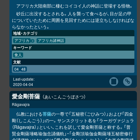
アフリカ大陸南部に棲むコイコイ人の神話に登場する怪物。
砂丘に出没するとされる。人を襲って食べるが、目が足の甲
についていたために周囲を見回すためには逆立ちしなければな
らなかったという。
地域・カテゴリ
アフリカ
アフリカ諸神話
キーワード
食人
文献
04
48
Last-update:
2020-04-04
愛金剛菩薩
あいこんごうぼさつ
Rāgavajra
仏教における
菩薩
の一尊で「五秘密（ごひみつ）」および「四金
剛（しこんごう）」の一。サンスクリット名を「ラーガヴァジュラ
（Rāgavajra）」といい、これを訳して愛金剛菩薩と称する。「普
賢金剛薩埵略瑜伽念誦儀軌」・「金剛頂瑜伽金剛薩埵五秘密修行