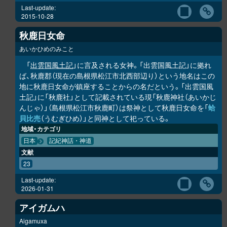
Last-update:
2015-10-28
秋鹿日女命
あいかひめのみこと
「
出雲国風土記
」に言及される女神。「出雲国風土記」に拠れ
ば、秋鹿郡（現在の島根県松江市北西部辺り）という地名はこの
地に秋鹿日女命が鎮座することからの名だという。「出雲国風
土記」に「秋鹿社」として記載されている現「秋鹿神社（あいかじ
んじゃ）」（島根県松江市秋鹿町）は祭神として秋鹿日女命を「
蛤
貝比売
（うむぎひめ）」と同神として祀っている。
地域・カテゴリ
日本
記紀神話・神道
文献
23
Last-update:
2026-01-31
アイガムハ
Aigamuxa