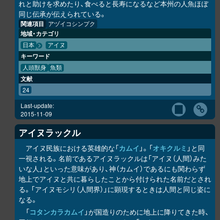
れと助けを求めたり、食べると長寿になるなど本州の人魚ほぼ
同じ伝承が伝えられている。
関連項目
アヅイコシンプク
地域・カテゴリ
日本
アイヌ
キーワード
人頭獣身
魚類
文献
24
Last-update:
2015-11-09
アイヌラック
ル
アイヌ民族における英雄的な「
カムイ
」。「
オキク
ル
ミ
」と同
一視される。名前であるアイヌラック
ル
は「アイヌ（人間）みた
いな人」といった意味があり、神（カムイ）であるにも関わらず
地上でアイヌと共に暮らしたことから付けられた名前だとされ
る。「アイヌモシ
リ
（人間界）」に顕現するときは人間と同じ姿に
なる。
「
コタンカ
ラ
カムイ
」が国造りのために地上に降りてきた時、