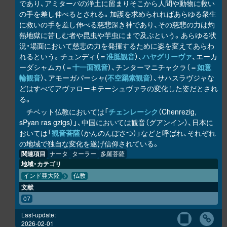
であり、アミターバの浄土に留まりそこから人間や動物に救い
の手を差し伸べるとされる。加護を求められればあらゆる衆生
に救いの手を差し伸べる慈悲深き神であり、その慈悲の力は灼
熱地獄に苦しむ者や昆虫や芋虫にまで及ぶという。あらゆる状
況・場面において慈悲の力を発揮するために姿を変えてあらわ
れるという。チュンディ（＝
准胝観音
）、
ハヤグリーヴァ
、エーカ
ーダシャムカ（＝
十一面観音
）、チンターマニチャクラ（＝
如意
輪観音
）、アモーガパーシャ(
不空羂索観音
）、サハスラヴジャな
どはすべてアヴァローキテーシュヴァラの変化した姿だとされ
る。
チベット仏教においては「
チェンレーシク
（Chenrezig,
sPyan ras gzigs）」、中国においては観音（グアンイン）、日本に
おいては「
観音菩薩
（かんのんぼさつ）」などと呼ばれ、それぞれ
の地域で独自な変化を遂げ信仰されている。
関連項目
ナータ
ターラー
多羅菩薩
地域・カテゴリ
インド亜大陸
仏教
文献
07
Last-update:
2026-02-01