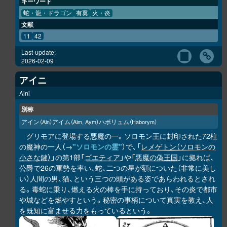
キーワード
蛇・龍・ドラゴン
有翼
火・炎
文献
11
42
Last-update:
2026-02-09
アイニ
Aini
別称
アイン
アイム
ハボリュム
（Ain）
（Aim, Aym）
（Haborym）
グリモアに登場する悪魔の一。ソロモン王に封印された72柱
の魔神の一人（→
"ソロモンの霊"
）で、「
レメゲトン（ソロモンの
小さな鍵）
」の第1部「
ゴエティア
」や「
悪魔の偽王国
」に拠れば、
公爵で26の軍勢を率い、蛇、二つの星が額についた（非常に美し
い）人間の男、猫、という三つの頭がある姿であらわれるとされ
る。毒蛇に乗り、燃える火の棒を手に持っており、その炎で都市
や城などを燃やすという。秘密の事柄について真実を教え、人
を既知に富ませる力をもっているという。