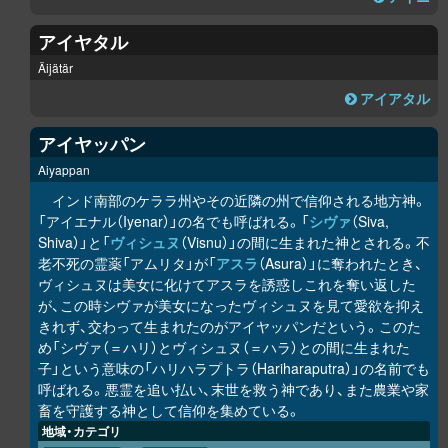
アイヤタル
Äijätär
アイアタル
アイヤッパン
Aiyappan
インド南部のケララ州やその近隣の州で信仰される地方神。
「アイエナル（Iyenar）」の名でも呼ばれる。「
シヴァ
（Siva,
Shiva）」と「
ヴィシュヌ
（Visnu）」の間に生まれた神とされる。不
老不死の霊薬「アムリタ」が「
アスラ
（Asura）」に奪われたとき、
ヴィシュヌは美女に化けてアスラを誘惑しこれを奪い返した
が、この時シヴァが美女になったヴィシュヌを見て愛欲を抑え
きれず、交わって生まれたのがアイヤッパンだという。このた
め「シヴァ（＝ハリ）とヴィシュヌ（＝ハラ）との間に生まれた
子」という意味の「ハリハラプトラ（Hariharaputra）」の名前でも
呼ばれる。悪霊を追い払い、末世を救う神であり、また農業や家
畜を守護する神として信仰を集めている。
地域・カテゴリ