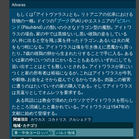
Aitvaras
もしくは「アイトヴァラス」とも。リトアニアの伝承における
怪物の一種。ドイツの「
プーク
（Puk）」やエストニアの「
ピスハ
ンド
（Pisuhänd）」の類いの小さなドラゴン型の魔獣。アイトワ
ラスの場合、家の中では黒猫ないし黒い雄鶏の姿をしている
が、外に出ると空を飛ぶ翼を持ったドラゴン、あるいは火の尾
をもつ蛇になる。アイトワラスは魂を引き換えに悪魔から買っ
たり、7歳の雄鶏の卵から生まれたりすることで手に入る。ある
いは家の中にいつのまにかいることもあるが、いずれにしても
追い出すことはとても難しいとされる。アイトワラスが家にい
つくと家の所有者は裕福になるが、これはアイトワラスが牛乳
や穀物、お金をよそから盗んでくるからである。勿論この被害
に遭うのはたいていその家の隣人である。そしてアイトワラス
は見返りとしてオムレツを要求する。
ある民話には教会で清めたロウソクでアイトワラスを照らし
たところ消滅したと書かれている。アイトワラスは1547年の
文献に始めて登場する。
関連項目
カウカス
コカトリス
クルシェドラ
地域・カテゴリ
東・中央ヨーロッパ
バルト地域