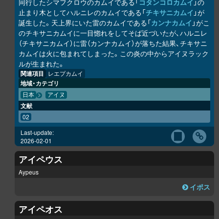
同行したシマフクロウのカムイである「
コタンコ
ロ
カムイ
」の
止まり木としてハルニレのカムイである「
チキサニカムイ
」が
誕生した。天上界にいた雷のカムイである「
カンナカムイ
」がこ
のチキサニカムイに一目惚れをしてそば近づいたが、ハルニレ
（チキサニカムイ）に雷（カンナカムイ）が落ちた結果、チキサニ
カムイは火に包まれてしまった。この炎の中からアイヌラック
ル
が生まれた。
関連項目
レエプカムイ
地域・カテゴリ
日本
アイヌ
文献
02
Last-update:
2026-02-01
アイペウス
Aypeus
イポス
アイペオス