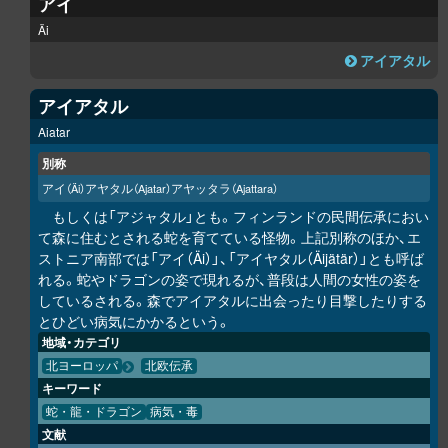
アイ
Äi
アイアタル
アイアタル
Aiatar
別称
アイ
アヤタル
アヤッタラ
（Äi）
（Ajatar）
（Ajattara）
もしくは「アジャタル」とも。フィンランドの民間伝承におい
て森に住むとされる蛇を育てている怪物。上記別称のほか、エ
ストニア南部では「アイ（Äi）」、「アイヤタル（Äijätär）」とも呼ば
れる。蛇やドラゴンの姿で現れるが、普段は人間の女性の姿を
しているされる。森でアイアタルに出会ったり目撃したりする
とひどい病気にかかるという。
地域・カテゴリ
北ヨーロッパ
北欧伝承
キーワード
蛇・龍・ドラゴン
病気・毒
文献