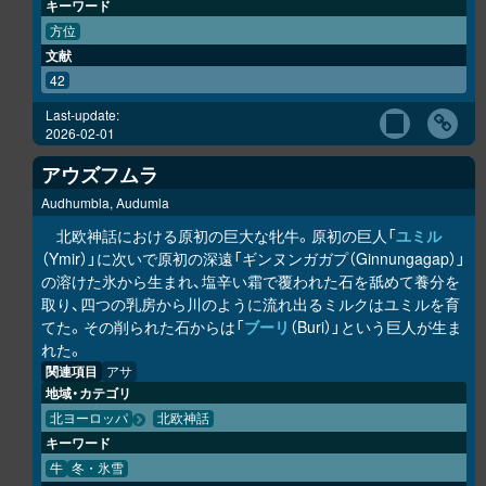
キーワード
方位
文献
42
Last-update:
2026-02-01
アウズフムラ
Audhumbla, Audumla
北欧神話における原初の巨大な牝牛。原初の巨人「
ユミル
（Ymir）」に次いで原初の深遠「ギンヌンガガプ（Ginnungagap）」
の溶けた氷から生まれ、塩辛い霜で覆われた石を舐めて養分を
取り、四つの乳房から川のように流れ出るミルクはユミルを育
てた。その削られた石からは「
ブーリ
（Buri）」という巨人が生ま
れた。
関連項目
アサ
地域・カテゴリ
北ヨーロッパ
北欧神話
キーワード
牛
冬・氷雪