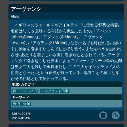
アーヴァンク
Afanc
イギリスのウェールズやアイルランドに伝わる邪悪な精霊。
名前は「川」を意味する単語から派生したもの。「アバック
（Abac,Abhac）」、「アダンク（Addanc）」、「アヴァンク
（Avanc）」、「アヴランク（Afranc）」などの名でも呼ばれる。湖の
中に動物を引きずりこんでむさぼり食う。また湖の水を溢れ出
させ、あたりを凄まじい水害に巻き込むとされている。アーヴ
ァンクの引き起こした洪水によってグレートブリテン島の人間
は男女二人を残して全員溺死し、この二人がイングランド人の
祖先となった、という伝説が残っている。地方ごとの様々な湖
がその住処として伝わっている。
地域・カテゴリ
西ヨーロッパ
イングランド伝承
キーワード
湖沼・河川
Last-update:
2016-01-26