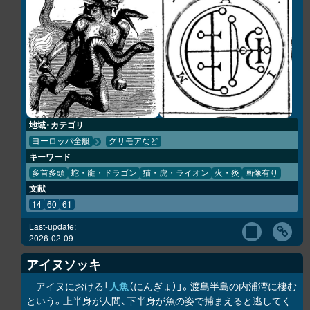
地域・カテゴリ
ヨーロッパ全般
グリモアなど
キーワード
多首多頭
蛇・龍・ドラゴン
猫・虎・ライオン
火・炎
画像有り
文献
14
60
61
Last-update:
2026-02-09
アイヌソッキ
アイヌにおける「
人魚
（にんぎょ）」。渡島半島の内浦湾に棲む
という。上半身が人間、下半身が魚の姿で捕まえると逃してく