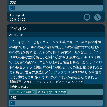
文献
08
Last-update:
2016-01-26
アイオン
Aeon, Æon
「アイオーン」とも。グノーシス主義において、至高神の神性
の顕れであり、神の最初の被造物たる高次の霊に対する総称。
神の思想が実体化したものであり、男女の一組で流出し、「プレ
ロマ（永遠の世界）あるいは神の充満を形成する」。キリスト教
では天使の階級の一つして扱われる場合もある。またセフィロ
トの各セフィラに照応する神の流出としての被造物とされるこ
ともある。世界の創造以来「
アブラクサス
（Abraxas）」を筆頭と
して、少なくて8、多くて365のアイオンが存在したとされる。
関連項目
アカモト
デミウルゴス
ピスティス・ソフィア
地域・カテゴリ
ヨーロッパ全般
キリスト教・ユダヤ教
文献
13