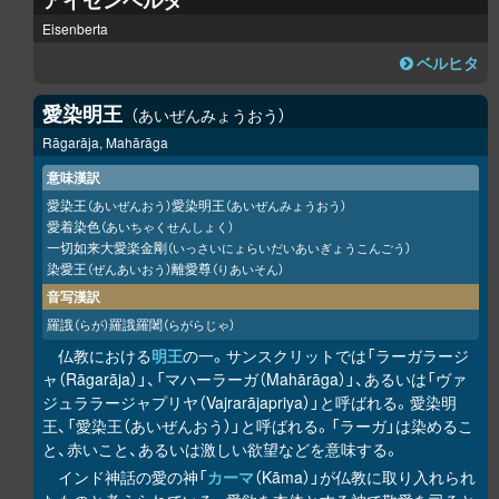
アイゼンベルタ
Eisenberta
ベルヒタ
愛染明王
あいぜんみょうおう
Rāgarāja, Mahārāga
意味漢訳
愛染王
愛染明王
（あいぜんおう）
（あいぜんみょうおう）
愛着染色
（あいちゃくせんしょく）
一切如来大愛楽金剛
（いっさいにょらいだいあいぎょうこんごう）
染愛王
離愛尊
（ぜんあいおう）
（りあいそん）
音写漢訳
羅誐
羅誐羅闍
（らが）
（らがらじゃ）
仏教における
明王
の一。サンスクリットでは「ラーガラージ
ャ（Rāgarāja）」、「マハーラーガ（Mahārāga）」、あるいは「ヴァ
ジュララージャプリヤ（Vajrarājapriya）」と呼ばれる。愛染明
王、「愛染王（あいぜんおう）」と呼ばれる。「ラーガ」は染めるこ
と、赤いこと、あるいは激しい欲望などを意味する。
インド神話の愛の神「
カーマ
（Kāma）」が仏教に取り入れられ