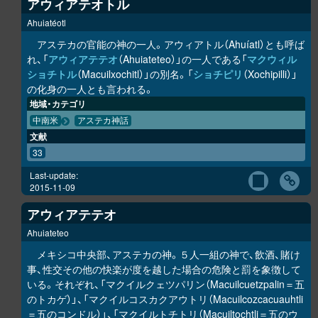
アウィアテオトル
Ahuiatéotl
アステカの官能の神の一人。アウィアトル（Ahuíatl）とも呼ば
れ、「
アウィアテテオ
（Ahuiateteo）」の一人である「
マクウィル
ショチトル
（Macuilxochitl）」の別名。「
ショチピリ
（Xochipilli）」
の化身の一人とも言われる。
地域・カテゴリ
中南米
アステカ神話
文献
33
Last-update:
2015-11-09
アウィアテテオ
Ahuiateteo
メキシコ中央部、アステカの神。５人一組の神で、飲酒、賭け
事、性交その他の快楽が度を越した場合の危険と罰を象徴して
いる。それぞれ、「マクイルクェツパリン（Macuilcuetzpalin＝五
のトカゲ）」、「マクイルコスカクアウトリ（Macuilcozcacuauhtli
＝五のコンドル）」、「マクイルトチトリ（Macuiltochtli＝五のウ