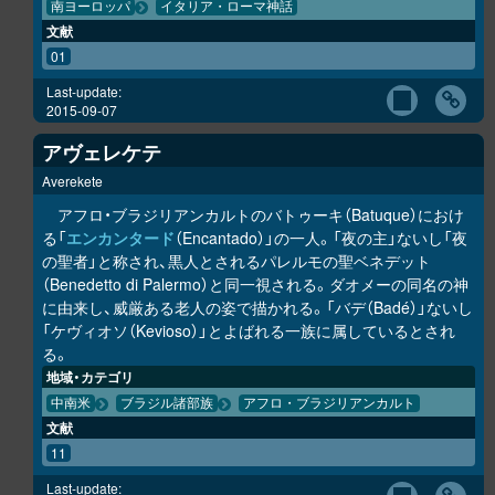
南ヨーロッパ
イタリア・ローマ神話
文献
01
Last-update:
2015-09-07
アヴェレケテ
Averekete
アフロ・ブラジリアンカルトのバトゥーキ（Batuque）におけ
る「
エンカンタード
（Encantado）」の一人。「夜の主」ないし「夜
の聖者」と称され、黒人とされるパレルモの聖ベネデット
（Benedetto di Palermo）と同一視される。ダオメーの同名の神
に由来し、威厳ある老人の姿で描かれる。「バデ（Badé）」ないし
「ケヴィオソ（Kevioso）」とよばれる一族に属しているとされ
る。
地域・カテゴリ
中南米
ブラジル諸部族
アフロ・ブラジリアンカルト
文献
11
Last-update: