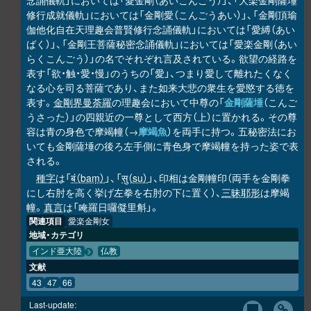
念誦儀軌」においては「愛金剛（あいこんごう）」、「大楽金剛薩埵
修行成就儀軌」においては「金剛愛（こんごうあい）」、「金剛頂瑜
伽他化自在天理趣会普賢修行念誦儀軌」においては「愛縛（あい
ばく）」、「金剛王菩薩秘密念誦儀軌」においては「愛楽金剛（あい
らくこんごう）」の名でそれぞれ言及されている。欲望の経路を
表す「欲・触・愛・慢」のうちの「愛」、つまり愛して離れたくなく
なる心を司る菩薩であり、また如来大悲の衆生を愛愍する徳を
表す。
金剛界曼荼羅
の理趣会において中尊の「
金剛薩埵
（こんご
うさった）」の四親近の一尊として西方（上）に置かれる。その尊
容は青の身色で摩竭幢（→
摩竭魚
）を両手に持つ。五秘密法にお
いても金剛薩埵の後ろ左手側に青色身で摩竭幢を持った姿で表
される。
種字
は「
बं（baṃ）
」、「
सु（su）
」、印相は金剛幢印（両手を金剛拳
にし右肘を高く挙げ左拳を右肘の下に置く）、
三昧耶形
は摩竭
幢。
真言
は「唵羅日囉儗里斛」。
関連項目
愛楽金剛女
地域・カテゴリ
インド亜大陸
仏教
文献
43
47
66
Last-update: