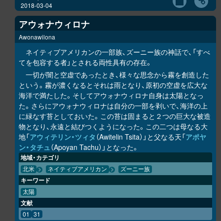
2018-03-04
アウォナウィロナ
Awonawilona
ネイティブアメリカンの一部族、ズーニー族の神話で、「すべ
てを包容する者」とされる両性具有の存在。
一切が闇と空虚であったとき、様々な思念から霧を創造した
という。霧が濃くなるとそれは雨となり、原初の空虚を広大な
海洋で満たした。そしてアウォナウィロナ自身は太陽となっ
た。さらにアウォナウィロナは自分の一部を剥いで、海洋の上
に緑なす苔としておいた。この苔は固まると２つの巨大な被造
物となり、永遠と結びつくようになった。この二つは母なる大
地「
アウィテリン・ツィタ
（Awitelin Tsita）」と父なる天「
アポヤ
ン・タチュ
（Apoyan Tachu）」となった。
地域・カテゴリ
北米
ネイティブアメリカン
ズーニー族
キーワード
太陽
文献
01
31