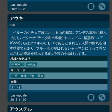
Last-update:
2026-01-20
アウキ
Auki
ペルーのケチュア族における山の精霊。アンデス高地に棲ん
でおり、ビクーナ（ラクダ科の動物）やコンドル、精霊猫「
コア
（Coor）」らはアウキのしもべであるとされる。人間の病気を治
す精霊でもあり、ブルーホと呼ばれるシャーマンによって呼び
出され治療法を指示する他、予言の手助けもする。
地域・カテゴリ
中南米
その他
キーワード
山岳・高地
治癒・医療
文献
11
42
Last-update:
2015-11-09
アウステル