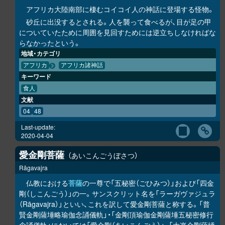
アフリカ大陸南部に棲むコイコイ人の神話に登場する怪物。
砂丘に出没するとされる。人を襲って食べるが、目が足の甲
についていたために周囲を見回すためには逆立ちしなければな
らなかったという。
地域・カテゴリ
アフリカ
アフリカ諸神話
キーワード
食人
文献
04
48
Last-update:
2020-04-04
愛金剛菩薩
あいこんごうぼさつ
Rāgavajra
仏教における
菩薩
の一尊で「五秘密（ごひみつ）」および「四金
剛（しこんごう）」の一。サンスクリット名を「ラーガヴァジュラ
（Rāgavajra）」といい、これを訳して愛金剛菩薩と称する。「普
賢金剛薩埵略瑜伽念誦儀軌」・「金剛頂瑜伽金剛薩埵五秘密修行