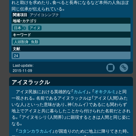
れと助けを求めたり、食べると長寿になるなど本州の人魚ほぼ
同じ伝承が伝えられている。
関連項目
アヅイコシンプク
地域・カテゴリ
日本
アイヌ
キーワード
人頭獣身
魚類
文献
24
Last-update:
2015-11-09
アイヌラック
ル
アイヌ民族における英雄的な「
カムイ
」。「
オキク
ル
ミ
」と同
一視される。名前であるアイヌラック
ル
は「アイヌ（人間）みた
いな人」といった意味があり、神（カムイ）であるにも関わらず
地上でアイヌと共に暮らしたことから付けられた名前だとされ
る。「アイヌモシ
リ
（人間界）」に顕現するときは人間と同じ姿に
なる。
「
コタンカ
ラ
カムイ
」が国造りのために地上に降りてきた時、