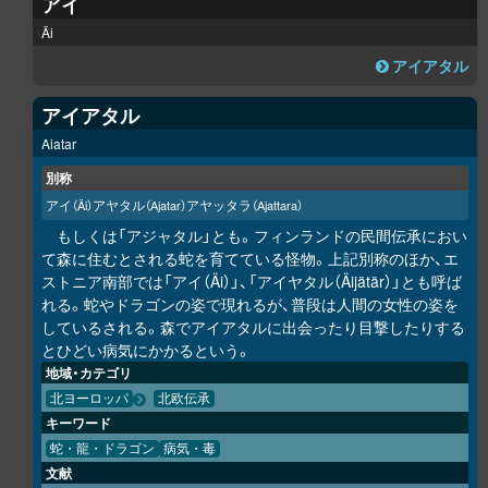
アイ
Äi
アイアタル
アイアタル
Aiatar
別称
アイ
アヤタル
アヤッタラ
（Äi）
（Ajatar）
（Ajattara）
もしくは「アジャタル」とも。フィンランドの民間伝承におい
て森に住むとされる蛇を育てている怪物。上記別称のほか、エ
ストニア南部では「アイ（Äi）」、「アイヤタル（Äijätär）」とも呼ば
れる。蛇やドラゴンの姿で現れるが、普段は人間の女性の姿を
しているされる。森でアイアタルに出会ったり目撃したりする
とひどい病気にかかるという。
地域・カテゴリ
北ヨーロッパ
北欧伝承
キーワード
蛇・龍・ドラゴン
病気・毒
文献