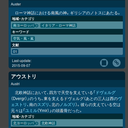
Auster
ローマ神話における南風の神。ギリシアのノトスにあたる。
地域・カテゴリ
南ヨーロッパ
イタリア・ローマ神話
キーワード
空気・風・嵐
文献
01
Last-update:
2015-09-07
アウストリ
Austri
北欧神話において、四方で天空を支えている「
ドヴェルグ
（Dvergr）」のうち、東を支えるドヴェルグ（あとの三人は西の
ヴ
ェストリ
、南の
スズリ
、北の
ノルズリ
）。彼らの支えている空は
元々は「
ユミル
（Ymir）」の頭蓋骨だった。
地域・カテゴリ
北ヨーロッパ
北欧神話