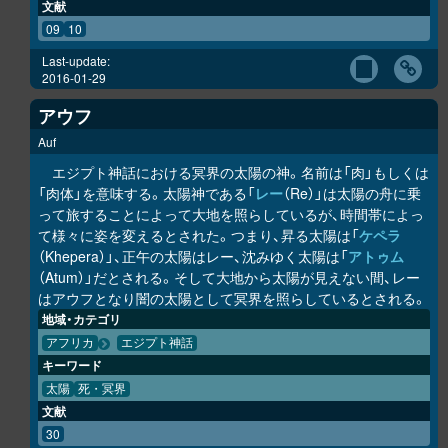
文献
09
10
Last-update:
2016-01-29
アウフ
Auf
エジプト神話における冥界の太陽の神。名前は「肉」もしくは
「肉体」を意味する。太陽神である「
レー
（Re）」は太陽の舟に乗
って旅することによって大地を照らしているが、時間帯によっ
て様々に姿を変えるとされた。つまり、昇る太陽は「
ケペラ
（Khepera）」、正午の太陽はレー、沈みゆく太陽は「
アトゥム
（Atum）」だとされる。そして大地から太陽が見えない間、レー
はアウフとなり闇の太陽として冥界を照らしているとされる。
地域・カテゴリ
アフリカ
エジプト神話
キーワード
太陽
死・冥界
文献
30