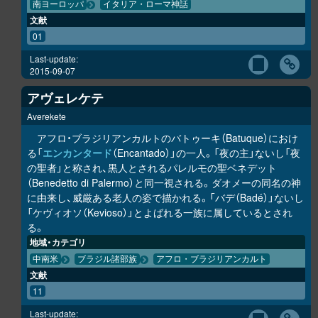
南ヨーロッパ
イタリア・ローマ神話
文献
01
Last-update:
2015-09-07
アヴェレケテ
Averekete
アフロ・ブラジリアンカルトのバトゥーキ（Batuque）におけ
る「
エンカンタード
（Encantado）」の一人。「夜の主」ないし「夜
の聖者」と称され、黒人とされるパレルモの聖ベネデット
（Benedetto di Palermo）と同一視される。ダオメーの同名の神
に由来し、威厳ある老人の姿で描かれる。「バデ（Badé）」ないし
「ケヴィオソ（Kevioso）」とよばれる一族に属しているとされ
る。
地域・カテゴリ
中南米
ブラジル諸部族
アフロ・ブラジリアンカルト
文献
11
Last-update: