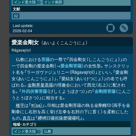
インド亜大陸
インド南部
文献
02
Last-update:
2026-02-04
愛楽金剛女
あいよくこんごうにょ
Rāgavajriṇī
仏教における
菩薩
の一尊で「四金剛女（しこんごうにょ）」の
一で四金剛の愛楽金剛（→
愛金剛菩薩
）の女性形。サンスクリッ
ト名を「ラーガヴァジュリニー（Rāgavajriṇī）」といい、「愛金剛
女（あいこんごうにょ）」、「愛結女（あいけつにょ）」の名でも呼
ばれる。
金剛界曼荼羅
の理趣会において西北（右上）に配され
る。「
外四供養菩薩
（げしくようぼさつ）」の「
金剛燈菩薩
（こんご
うとうぼさつ）」に相当する。
種字
は「
स（sa）
」、印相は愛金剛菩薩の執る金剛幢印（両手を金
剛拳にし右肘を高く挙げ左拳を右肘の下に置く）を柔軟にした
もの、
真言
は「鑁嚩日囉抳薩麼囉囉吒」。
地域・カテゴリ
インド亜大陸
仏教