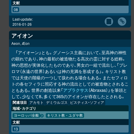
文献
08
Last-update:
2016-01-26
アイオン
Aeon, Æon
「アイオーン」とも。グノーシス主義において、至高神の神性
の顕れであり、神の最初の被造物たる高次の霊に対する総称。
神の思想が実体化したものであり、男女の一組で流出し、「プレ
ロマ（永遠の世界）あるいは神の充満を形成する」。キリスト教
では天使の階級の一つして扱われる場合もある。またセフィロ
トの各セフィラに照応する神の流出としての被造物とされるこ
ともある。世界の創造以来「
アブラクサス
（Abraxas）」を筆頭と
して、少なくて8、多くて365のアイオンが存在したとされる。
関連項目
アカモト
デミウルゴス
ピスティス・ソフィア
地域・カテゴリ
ヨーロッパ全般
キリスト教・ユダヤ教
文献
13