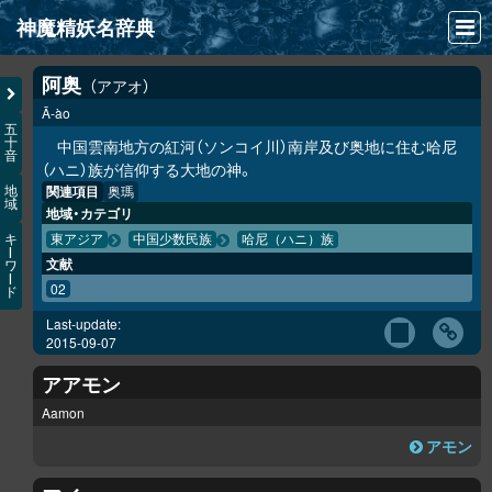
神魔精妖名辞典
NEWS
阿奥
アアオ
Ā-ào
INFO
五
十
中国雲南地方の紅河（ソンコイ川）南岸及び奥地に住む哈尼
音
文献
（ハニ）族が信仰する大地の神。
関連項目
奥瑪
地
域
検索
地域・カテゴリ
キ
東アジア
中国少数民族
哈尼（ハニ）族
凖項目
ー
文献
ワ
ー
02
ド
画像資料便覧
Last-update:
LINK
2015-09-07
アアモン
Aamon
アモン