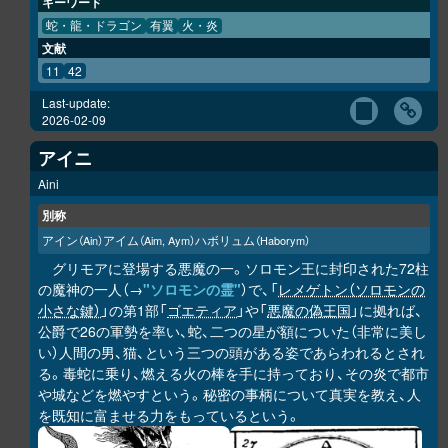
キーワード
蛇・龍・ドラゴン
有翼
火・炎
文献
11
42
Last-update:
2026-02-09
アイニ
Aini
別称
アイン
アイム
ハボリュム
（Ain）
（Aim, Aym）
（Haborym）
グリモアに登場する悪魔の一。ソロモン王に封印された72柱
の魔神の一人（→
"ソロモンの霊"
）で、「
レメゲトン（ソロモンの
小さな鍵）
」の第1部「
ゴエティア
」や「
悪魔の偽王国
」に拠れば、
公爵で26の軍勢を率い、蛇、二つの星が額についた（非常に美し
い）人間の男、猫、という三つの頭がある姿であらわれるとされ
る。毒蛇に乗り、燃える火の棒を手に持っており、その炎で都市
や城などを燃やすという。秘密の事柄について真実を教え、人
を既知に富ませる力をもっているという。