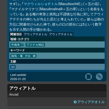
サギ）」、「
マクウィルショチトル
（Macuilxochitl）」（＝五の花）、
「マクイルマリナリ（Macuilmalinalli＝五の草）」という名前をも
っている。ある種の奇形と病気は不謹慎な行為に対してアウィ
アテテオの神たちが与えた罰だと考えられていた。彼らは南の
方位に関連付けられた神で、彼らの口の部分には5という数字
を示す人間の手が描かれる。
関連項目
アウィアテオトル
アウィアテオトル
地域・カテゴリ
中南米
アステカ神話
キーワード
病気・毒
方位
酒
文献
33
Last-update:
2026-01-20
アウィアトル
Ahuíatl
アウィアテオトル