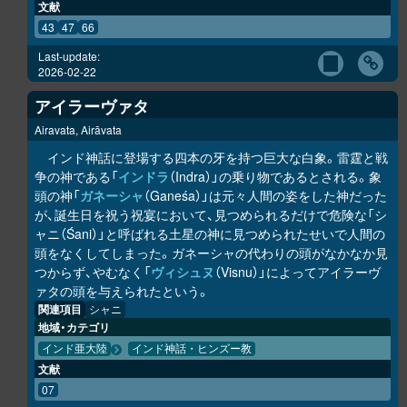
文献
43
47
66
Last-update:
2026-02-22
アイラーヴァタ
Airavata, Airāvata
インド神話に登場する四本の牙を持つ巨大な白象。雷霆と戦
争の神である「
インドラ
（Indra）」の乗り物であるとされる。象
頭の神「
ガネーシャ
（Ganeśa）」は元々人間の姿をした神だった
が、誕生日を祝う祝宴において、見つめられるだけで危険な「シ
ャニ（Śani）」と呼ばれる土星の神に見つめられたせいで人間の
頭をなくしてしまった。ガネーシャの代わりの頭がなかなか見
つからず、やむなく「
ヴィシュヌ
（Visnu）」によってアイラーヴ
ァタの頭を与えられたという。
関連項目
シャニ
地域・カテゴリ
インド亜大陸
インド神話・ヒンズー教
文献
07