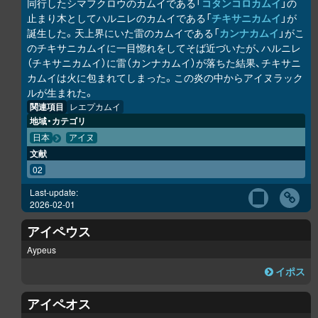
同行したシマフクロウのカムイである「
コタンコ
ロ
カムイ
」の
止まり木としてハルニレのカムイである「
チキサニカムイ
」が
誕生した。天上界にいた雷のカムイである「
カンナカムイ
」がこ
のチキサニカムイに一目惚れをしてそば近づいたが、ハルニレ
（チキサニカムイ）に雷（カンナカムイ）が落ちた結果、チキサニ
カムイは火に包まれてしまった。この炎の中からアイヌラック
ル
が生まれた。
関連項目
レエプカムイ
地域・カテゴリ
日本
アイヌ
文献
02
Last-update:
2026-02-01
アイペウス
Aypeus
イポス
アイペオス