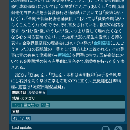
念誦儀軌」においては「愛金剛（あいこんごう）」、「大楽金剛薩埵
修行成就儀軌」においては「金剛愛（こんごうあい）」、「金剛頂瑜
伽他化自在天理趣会普賢修行念誦儀軌」においては「愛縛（あい
ばく）」、「金剛王菩薩秘密念誦儀軌」においては「愛楽金剛（あい
らくこんごう）」の名でそれぞれ言及されている。欲望の経路を
表す「欲・触・愛・慢」のうちの「愛」、つまり愛して離れたくなく
なる心を司る菩薩であり、また如来大悲の衆生を愛愍する徳を
表す。
金剛界曼荼羅
の理趣会において中尊の「
金剛薩埵
（こんご
うさった）」の四親近の一尊として西方（上）に置かれる。その尊
容は青の身色で摩竭幢（→
摩竭魚
）を両手に持つ。五秘密法にお
いても金剛薩埵の後ろ左手側に青色身で摩竭幢を持った姿で表
される。
種字
は「
बं（baṃ）
」、「
सु（su）
」、印相は金剛幢印（両手を金剛拳
にし右肘を高く挙げ左拳を右肘の下に置く）、
三昧耶形
は摩竭
幢。
真言
は「唵羅日囉儗里斛」。
関連項目
愛楽金剛女
地域・カテゴリ
インド亜大陸
仏教
文献
43
47
66
Last-update: