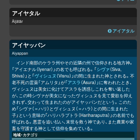
アイヤタル
Äijätär
アイアタル
アイヤッパン
Aiyappan
インド南部のケララ州やその近隣の州で信仰される地方神。
「アイエナル（Iyenar）」の名でも呼ばれる。「
シヴァ
（Siva,
Shiva）」と「
ヴィシュヌ
（Visnu）」の間に生まれた神とされる。不
老不死の霊薬「アムリタ」が「
アスラ
（Asura）」に奪われたとき、
ヴィシュヌは美女に化けてアスラを誘惑しこれを奪い返した
が、この時シヴァが美女になったヴィシュヌを見て愛欲を抑え
きれず、交わって生まれたのがアイヤッパンだという。このた
め「シヴァ（＝ハリ）とヴィシュヌ（＝ハラ）との間に生まれた
子」という意味の「ハリハラプトラ（Hariharaputra）」の名前でも
呼ばれる。悪霊を追い払い、末世を救う神であり、また農業や家
畜を守護する神として信仰を集めている。
地域・カテゴリ