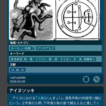
地域・カテゴリ
ヨーロッパ全般
グリモアなど
キーワード
多首多頭
蛇・龍・ドラゴン
猫・虎・ライオン
火・炎
画像有り
文献
14
60
61
Last-update:
2026-02-09
アイヌソッキ
アイヌにおける「
人魚
（にんぎょ）」。渡島半島の内浦湾に棲む
という。上半身が人間、下半身が魚の姿で捕まえると逃してく