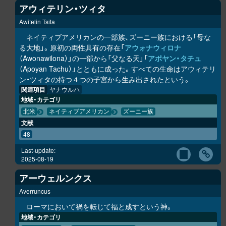
アウィテリン・ツィタ
Awitelin Tsita
ネイティブアメリカンの一部族、ズーニー族における「母な
る大地」。原初の両性具有の存在「
アウォナウィロナ
（Awonawilona）」の一部から「父なる天」「
アポヤン・タチュ
（Apoyan Tachu）」とともに成った。すべての生命はアウィテリ
ン・ツィタの持つ４つの子宮から生み出されたという。
関連項目
ヤナウルハ
地域・カテゴリ
北米
ネイティブアメリカン
ズーニー族
文献
48
Last-update:
2025-08-19
アーウェルンクス
Averruncus
ローマにおいて禍を転じて福と成すという神。
地域・カテゴリ