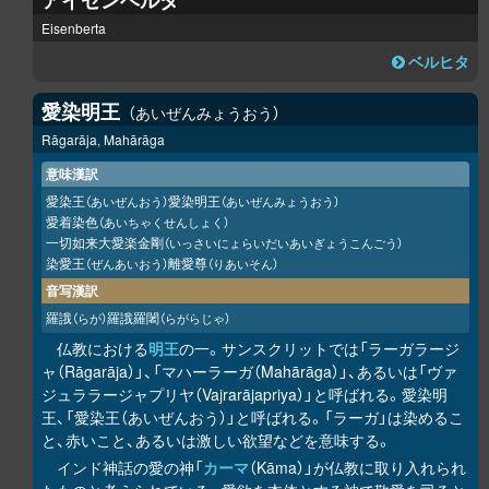
アイゼンベルタ
Eisenberta
ベルヒタ
愛染明王
あいぜんみょうおう
Rāgarāja, Mahārāga
意味漢訳
愛染王
愛染明王
（あいぜんおう）
（あいぜんみょうおう）
愛着染色
（あいちゃくせんしょく）
一切如来大愛楽金剛
（いっさいにょらいだいあいぎょうこんごう）
染愛王
離愛尊
（ぜんあいおう）
（りあいそん）
音写漢訳
羅誐
羅誐羅闍
（らが）
（らがらじゃ）
仏教における
明王
の一。サンスクリットでは「ラーガラージ
ャ（Rāgarāja）」、「マハーラーガ（Mahārāga）」、あるいは「ヴァ
ジュララージャプリヤ（Vajrarājapriya）」と呼ばれる。愛染明
王、「愛染王（あいぜんおう）」と呼ばれる。「ラーガ」は染めるこ
と、赤いこと、あるいは激しい欲望などを意味する。
インド神話の愛の神「
カーマ
（Kāma）」が仏教に取り入れられ