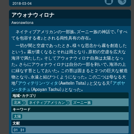
2018-03-04
アウォナウィロナ
Awonawilona
ネイティブアメリカンの一部族、ズーニー族の神話で、「すべ
てを包容する者」とされる両性具有の存在。
一切が闇と空虚であったとき、様々な思念から霧を創造した
という。霧が濃くなるとそれは雨となり、原初の空虚を広大な
海洋で満たした。そしてアウォナウィロナ自身は太陽となっ
た。さらにアウォナウィロナは自分の一部を剥いで、海洋の上
に緑なす苔としておいた。この苔は固まると２つの巨大な被造
物となり、永遠と結びつくようになった。この二つは母なる大
地「
アウィテリン・ツィタ
（Awitelin Tsita）」と父なる天「
アポヤ
ン・タチュ
（Apoyan Tachu）」となった。
地域・カテゴリ
北米
ネイティブアメリカン
ズーニー族
キーワード
太陽
文献
01
31