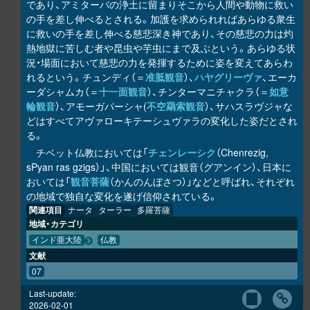
であり、アミターバの浄土に留まりそこから人間や動物に救い
の手を差し伸べるとされる。加護を求められればあらゆる衆生
に救いの手を差し伸べる慈悲深き神であり、その慈悲の力は灼
熱地獄に苦しむ者や昆虫や芋虫にまで及ぶという。あらゆる状
況・場面において慈悲の力を発揮するために姿を変えてあらわ
れるという。チュンディ（＝
准胝観音
）、
ハヤグリーヴァ
、エーカ
ーダシャムカ（＝
十一面観音
）、チンターマニチャクラ（＝
如意
輪観音
）、アモーガパーシャ(
不空羂索観音
）、サハスラヴジャな
どはすべてアヴァローキテーシュヴァラの変化した姿だとされ
る。
チベット仏教においては「
チェンレーシク
（Chenrezig,
sPyan ras gzigs）」、中国においては観音（グアンイン）、日本に
おいては「
観音菩薩
（かんのんぼさつ）」などと呼ばれ、それぞれ
の地域で独自な変化を遂げ信仰されている。
関連項目
ナータ
ターラー
多羅菩薩
地域・カテゴリ
インド亜大陸
仏教
文献
07
Last-update:
2026-02-01