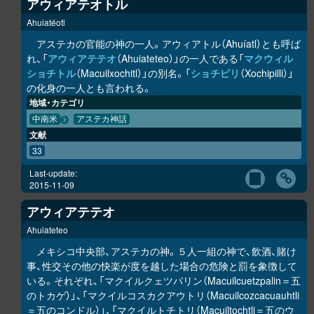
アウィアテオトル
Ahuiatéotl
アステカの官能の神の一人。アウィアトル（Ahuíatl）とも呼ば
れ、「
アウィアテテオ
（Ahuiateteo）」の一人である「
マクウィル
ショチトル
（Macuilxochitl）」の別名。「
ショチピリ
（Xochipilli）」
の化身の一人とも言われる。
地域・カテゴリ
中南米
アステカ神話
文献
33
Last-update:
2015-11-09
アウィアテテオ
Ahuiateteo
メキシコ中央部、アステカの神。５人一組の神で、飲酒、賭け
事、性交その他の快楽が度を越した場合の危険と罰を象徴して
いる。それぞれ、「マクイルクェツパリン（Macuilcuetzpalin＝五
のトカゲ）」、「マクイルコスカクアウトリ（Macuilcozcacuauhtli
＝五のコンドル）」、「マクイルトチトリ（Macuiltochtli＝五のウ