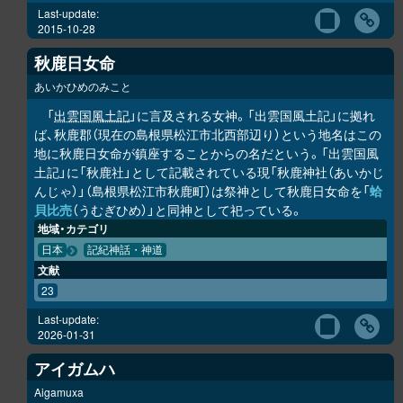
Last-update:
2015-10-28
秋鹿日女命
あいかひめのみこと
「
出雲国風土記
」に言及される女神。「出雲国風土記」に拠れ
ば、秋鹿郡（現在の島根県松江市北西部辺り）という地名はこの
地に秋鹿日女命が鎮座することからの名だという。「出雲国風
土記」に「秋鹿社」として記載されている現「秋鹿神社（あいかじ
んじゃ）」（島根県松江市秋鹿町）は祭神として秋鹿日女命を「
蛤
貝比売
（うむぎひめ）」と同神として祀っている。
地域・カテゴリ
日本
記紀神話・神道
文献
23
Last-update:
2026-01-31
アイガムハ
Aigamuxa