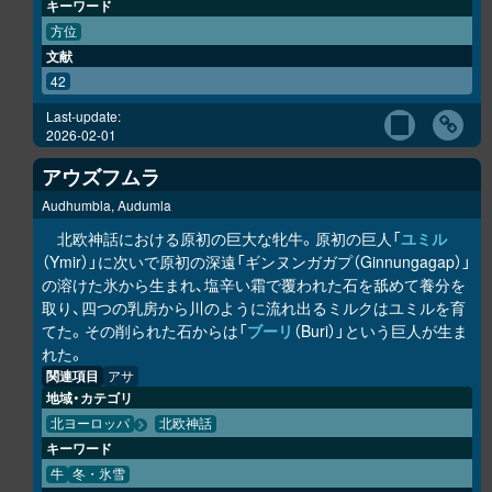
キーワード
方位
文献
42
Last-update:
2026-02-01
アウズフムラ
Audhumbla, Audumla
北欧神話における原初の巨大な牝牛。原初の巨人「
ユミル
（Ymir）」に次いで原初の深遠「ギンヌンガガプ（Ginnungagap）」
の溶けた氷から生まれ、塩辛い霜で覆われた石を舐めて養分を
取り、四つの乳房から川のように流れ出るミルクはユミルを育
てた。その削られた石からは「
ブーリ
（Buri）」という巨人が生ま
れた。
関連項目
アサ
地域・カテゴリ
北ヨーロッパ
北欧神話
キーワード
牛
冬・氷雪