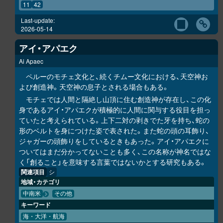
11
42
Last-update:
2026-05-14
アイ・アパエク
Ai Apaec
ペルーのモチェ文化と、続くチムー文化における、天空神お
よび創造神。天空神の息子とされる場合もある。
モチェでは人間と隔絶し山頂に住む創造神が存在し、この化
身であるアイ・アパエクが積極的に人間に関与する役目を担っ
ていたと考えられている。上下二対の剥きでた牙を持ち、蛇の
形のベルトを身につけた姿で表された。また蛇の頭の耳飾り、
ジャガーの頭飾りをしているときもあった。アイ・アパエクに
ついてはまだ分かってないことも多く、この名称が神名ではな
く「創ること」を意味する言葉ではないかとする研究もある。
関連項目
シ
地域・カテゴリ
中南米
その他
キーワード
海・大洋・航海