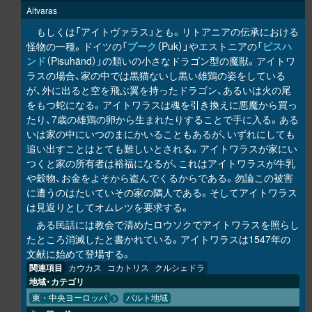
Aitvaras
もしくは「アイトヴァラス」とも。リトアニアの伝承における
怪物の一種。ドイツの「
プーク
（Puk）」やエストニアの「
ピスハ
ンド
（Pisuhänd）」の類いの小さなドラゴン型の魔獣。アイトワ
ラスの場合、家の中では黒猫ないし黒い雄鶏の姿をしている
が、外に出ると空を飛ぶ翼を持ったドラゴン、あるいは火の尾
をもつ蛇になる。アイトワラスは魂を引き換えに悪魔から買っ
たり、7歳の雄鶏の卵から生まれたりすることで手に入る。ある
いは家の中にいつのまにかいることもあるが、いずれにしても
追い出すことはとても難しいとされる。アイトワラスが家にい
つくと家の所有者は裕福になるが、これはアイトワラスが牛乳
や穀物、お金をよそから盗んでくるからである。勿論この被害
に遭うのはたいていその家の隣人である。そしてアイトワラス
は見返りとしてオムレツを要求する。
ある民話には教会で清めたロウソクでアイトワラスを照らし
たところ消滅したと書かれている。アイトワラスは1547年の
文献に始めて登場する。
関連項目
カウカス
コカトリス
クルシェドラ
地域・カテゴリ
東・中央ヨーロッパ
バルト地域