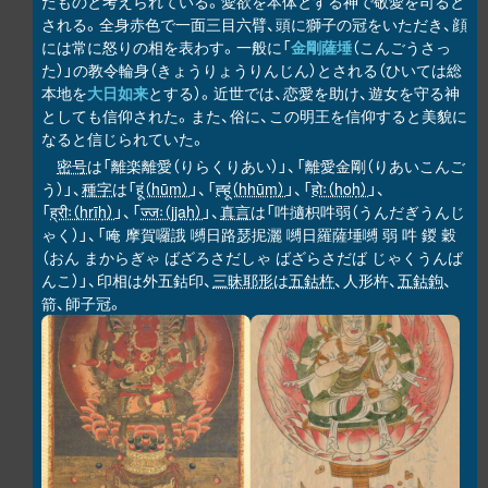
たものと考えられている。愛欲を本体とする神で敬愛を司ると
される。全身赤色で一面三目六臂、頭に獅子の冠をいただき、顔
には常に怒りの相を表わす。一般に「
金剛薩埵
（こんごうさっ
た）」の教令輪身（きょうりょうりんじん）とされる（ひいては総
本地を
大日如来
とする）。近世では、恋愛を助け、遊女を守る神
としても信仰された。また、俗に、この明王を信仰すると美貌に
なると信じられていた。
密号
は「離楽離愛（りらくりあい）」、「離愛金剛（りあいこんご
う）」、
種字
は「
हूं（hūṃ）
」、「
ह्हूं（hhūṃ）
」、「
होः（hoḥ）
」、
「
ह्रीः（hrīḥ）
」、「
ज्जः（jjaḥ）
」、
真言
は「吽擿枳吽弱（うんだぎうんじ
ゃく）」、「唵 摩賀囉誐 嚩日路瑟抳灑 嚩日羅薩埵嚩 弱 吽 鍐 穀
（おん まからぎゃ ばざろさだしゃ ばざらさだば じゃくうんば
んこ）」、印相は外五鈷印、
三昧耶形
は
五鈷杵
、人形杵、
五鈷鉤
、
箭、師子冠。