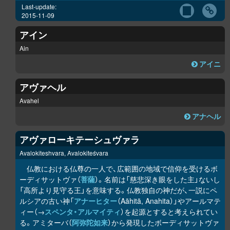
Last-update:
2015-11-09
アイン
Ain
アイニ
アヴァヘル
Avahel
アナヘル
アヴァローキテーシュヴァラ
Avalokiteshvara, Avalokiteśvara
仏教における仏尊の一人で、広範囲の地域で信仰を受けるボ
ーディサットヴァ（
菩薩
）。名前は「慈悲深き眼をした主」ないし
「高所より見守る王」を意味する。仏教独自の神だが、一説にペ
ルシアの古い神「
アナーヒター
（Aāhitā, Anahita）」やアールマテ
ィー（→
スペンタ・アルマイティ
）を起源とすると考えられてい
る。アミターバ（
阿弥陀如来
）から発現したボーディサットヴァ