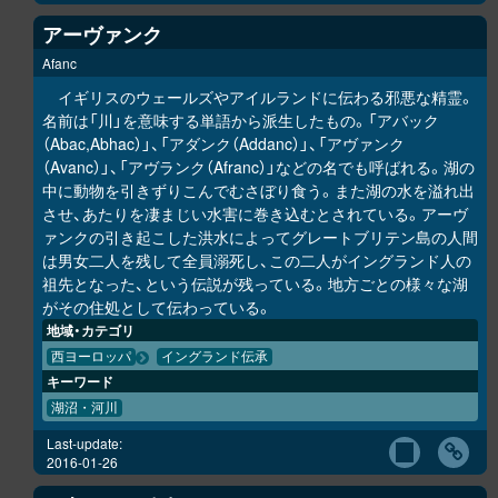
アーヴァンク
Afanc
イギリスのウェールズやアイルランドに伝わる邪悪な精霊。
名前は「川」を意味する単語から派生したもの。「アバック
（Abac,Abhac）」、「アダンク（Addanc）」、「アヴァンク
（Avanc）」、「アヴランク（Afranc）」などの名でも呼ばれる。湖の
中に動物を引きずりこんでむさぼり食う。また湖の水を溢れ出
させ、あたりを凄まじい水害に巻き込むとされている。アーヴ
ァンクの引き起こした洪水によってグレートブリテン島の人間
は男女二人を残して全員溺死し、この二人がイングランド人の
祖先となった、という伝説が残っている。地方ごとの様々な湖
がその住処として伝わっている。
地域・カテゴリ
西ヨーロッパ
イングランド伝承
キーワード
湖沼・河川
Last-update:
2016-01-26