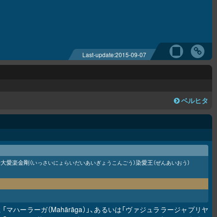
Last-update:
2015-09-07
ベルヒタ
来大愛楽金剛
染愛王
（いっさいにょらいだいあいぎょうこんごう）
（ぜんあいおう）
」、「マハーラーガ（Mahārāga）」、あるいは「ヴァジュララージャプリヤ