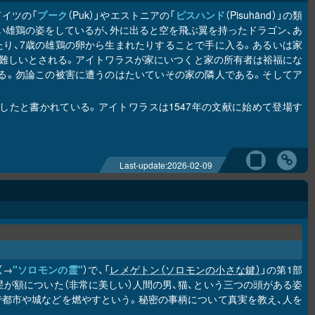
イツの「
プーク
（Puk）」やエストニアの「
ピスハンド
（Pisuhänd）」の類
い雄鶏の姿をしているが、外に出ると空を飛ぶ翼を持ったドラゴン、あ
り、7歳の雄鶏の卵から生まれたりすることで手に入る。あるいは家
難しいとされる。アイトワラスが家にいつくと家の所有者は裕福にな
る。勿論この被害に遭うのはたいていその家の隣人である。そしてア
たと書かれている。アイトワラスは1547年の文献に始めて登場す
Last-update:
2026-02-09
（→
"ソロモンの霊"
）で、「
レメゲトン（ソロモンの小さな鍵）
」の第1部
の星が額についた（非常に美しい）人間の男、猫、という三つの頭がある姿
で都市や城などを燃やすという。秘密の事柄について真実を教え、人を