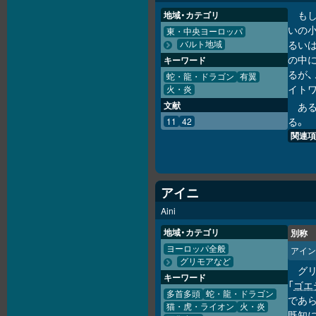
も
地域・カテゴリ
いの
東・中央ヨーロッパ
るい
バルト地域
の中
キーワード
るが
蛇・龍・ドラゴン
有翼
イト
火・炎
文献
あ
る。
11
42
関連項
アイニ
Aini
地域・カテゴリ
別称
ヨーロッパ全般
アイン
グリモアなど
グ
キーワード
「
ゴエ
多首多頭
蛇・龍・ドラゴン
であ
猫・虎・ライオン
火・炎
既知