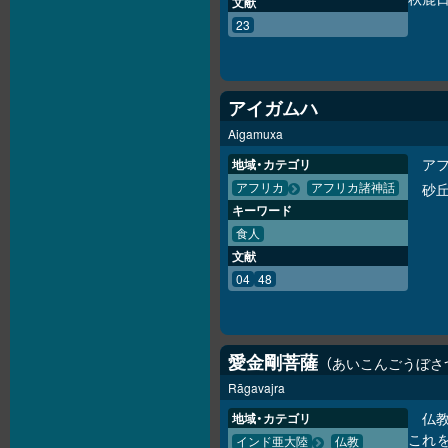
文献
23
アイガムハ
Aigamuxa
ア
地域・カテゴリ
砂
アフリカ
アフリカ諸神話
キーワード
食人
文献
04
48
愛金剛菩薩
あいこんごうぼさ
Rāgavajra
仏
地域・カテゴリ
これ
インド亜大陸
仏教