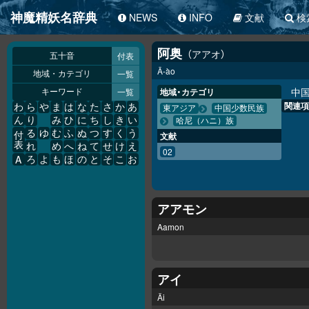
神魔精妖名辞典
NEWS
INFO
文献
検
阿奥
アアオ
付表
五十音
Ā-ào
一覧
地域・カテゴリ
中
一覧
地域・カテゴリ
キーワード
関連項
わ
ら
や
ま
は
な
た
さ
か
あ
東アジア
中国少数民族
ん
り
み
ひ
に
ち
し
き
い
哈尼（ハニ）族
る
ゆ
む
ふ
ぬ
つ
す
く
う
付
文献
表
れ
め
へ
ね
て
せ
け
え
02
A
ろ
よ
も
ほ
の
と
そ
こ
お
アアモン
Aamon
アイ
Äi