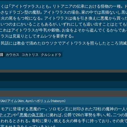
しくは「アイトヴァラス」とも。リトアニアの伝承における怪物の一種。ド
小さなドラゴン型の魔獣。アイトワラスの場合、家の中では黒猫ないし黒
は火の尾をもつ蛇になる。アイトワラスは魂を引き換えに悪魔から買った
にいつのまにかいることもあるが、いずれにしても追い出すことはとても
、これはアイトワラスが牛乳や穀物、お金をよそから盗んでくるからであ
ワラスは見返りとしてオムレツを要求する。
る民話には教会で清めたロウソクでアイトワラスを照らしたところ消滅し
目
カウカス
コカトリス
クルシェドラ
アイム
ハボリュム
（Ain）
（Aim, Aym）
（Haborym）
リモアに登場する悪魔の一。ソロモン王に封印された72柱の魔神の一人
ティア
」や「
悪魔の偽王国
」に拠れば、公爵で26の軍勢を率い、蛇、二つ
らわれるとされる。毒蛇に乗り、燃える火の棒を手に持っており、その炎
に富ませる力をもっているという。