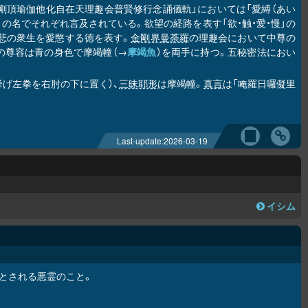
「金剛頂瑜伽他化自在天理趣会普賢修行念誦儀軌」においては「愛縛（あい
」の名でそれぞれ言及されている。欲望の経路を表す「欲・触・愛・慢」の
大悲の衆生を愛愍する徳を表す。
金剛界曼荼羅
の理趣会において中尊の
の尊容は青の身色で摩竭幢（→
摩竭魚
）を両手に持つ。五秘密法におい
挙げ左拳を右肘の下に置く）、
三昧耶形
は摩竭幢。
真言
は「唵羅日囉儗里
Last-update:
2026-03-19
イシム
とされる悪霊のこと。