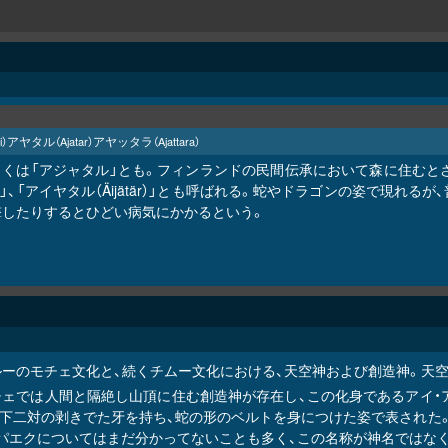
アヤタル
アヤッタラ
i）
（Ajatar）
（Ajattara）
しくは「アジャタル」とも。フィンランドの民間伝承において森に住むと
i）」、「アイヤタル（Äijätär）」とも呼ばれる。蛇やドラゴンの姿で
撃したりするとひどい病気にかかるという。
ルーのモチェ文化と、続くチムー文化における、天空神および創造神。天
チェでは人間と隔絶し山頂に住む創造神が存在し、この化身であるアイ・
上下二対の剥きでた牙を持ち、蛇の形のベルトを身につけた姿で表された
アパエクについてはまだ分かってないことも多く、この名称が神名ではなく