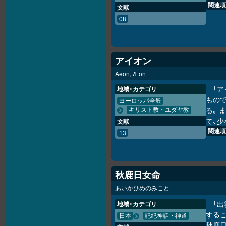
関連項
文献
08
アイオン
Aeon, Æon
「
地域・カテゴリ
もの
ヨーロッパ全般
る。
キリスト教・ユダヤ教
て、少
文献
関連項
13
秋鹿日女命
あいかひめのみこと
「
出
地域・カテゴリ
するこ
日本
記紀神話・神道
秋鹿日