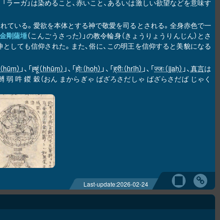
と呼ばれる。「ラーガ」は染めること、赤いこと、あるいは激しい欲望などを意味す
えられている。愛欲を本体とする神で敬愛を司るとされる。全身赤色で一
金剛薩埵
（こんごうさった）」の教令輪身（きょうりょうりんじん）とさ
神としても信仰された。また、俗に、この明王を信仰すると美貌になる
ूं（hūṃ）
」、「
ह्हूं（hhūṃ）
」、「
होः（hoḥ）
」、「
ह्रीः（hrīḥ）
」、「
ज्जः（jjaḥ）
」、
真言
は
 弱 吽 鍐 穀（おん まからぎゃ ばざろさだしゃ ばざらさだば じゃく
。
Last-update:
2026-02-24