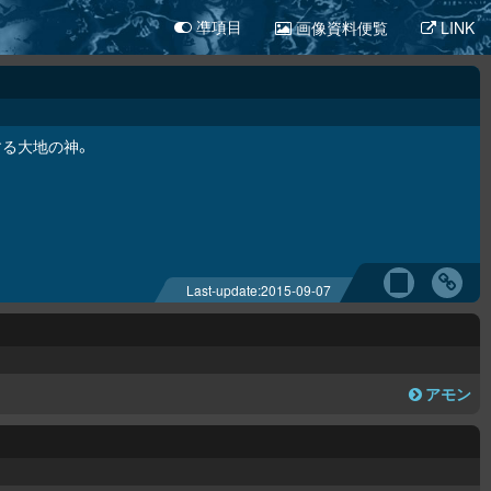
画像資料便覧
LINK
凖項目
する大地の神。
Last-update:
2015-09-07
アモン