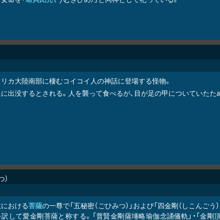
フリカ大陸南部に棲むコイコイ人の神話に登場する怪物。
丘に出没するとされる。人を襲って食べるが、目が足の甲についていたた
つ
教における
菩薩
の一尊で「五秘密（ごひみつ）」および「四金剛（しこんごう）」
を訳して愛金剛菩薩と称する。「普賢金剛薩埵略瑜伽念誦儀軌」・「金剛