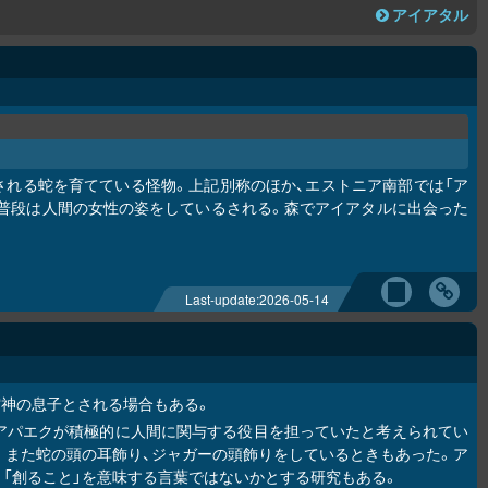
アイアタル
される蛇を育てている怪物。上記別称のほか、エストニア南部では「ア
現れるが、普段は人間の女性の姿をしているされる。森でアイアタルに出会った
Last-update:
2026-05-14
空神の息子とされる場合もある。
アパエクが積極的に人間に関与する役目を担っていたと考えられてい
。また蛇の頭の耳飾り、ジャガーの頭飾りをしているときもあった。ア
「創ること」を意味する言葉ではないかとする研究もある。