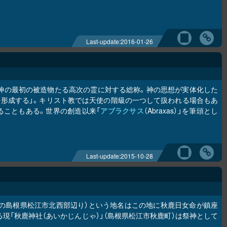
Last-update:
2016-01-26
、神の最初の被造物たる高次の霊に対する総称。神の思想が実体化した
を形成する」。キリスト教では天使の階級の一つして扱われる場合もあ
ることもある。世界の創造以来「
アブラクサス
（Abraxas）」を筆頭とし
Last-update:
2015-10-28
在の島根県松江市北西部辺り）という地名はこの地に秋鹿日女命が鎮座
現「秋鹿神社（あいかじんじゃ）」（島根県松江市秋鹿町）は祭神として