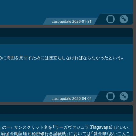
Last-update:
2026-01-31
めに周囲を見回すためには逆立ちしなければならなかったという。
Last-update:
2020-04-04
の一。サンスクリット名を「ラーガヴァジュラ（Rāgavajra）」といい、
頂瑜伽金剛薩埵五秘密修行念誦儀軌」においては「愛金剛（あいこんご