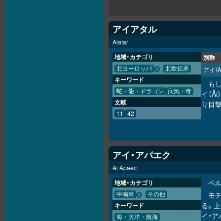
アイアタル
Aiatar
地域・カテゴリ
別称
北ヨーロッパ
北欧伝承
アイ
（Ä
キーワード
も
蛇・龍・ドラゴン
病気・毒
イ（Ä
文献
り目
11
42
アイ・アパエク
Ai Apaec
ペ
地域・カテゴリ
モ
中南米
その他
る。
キーワード
イ・
海・大洋・航海