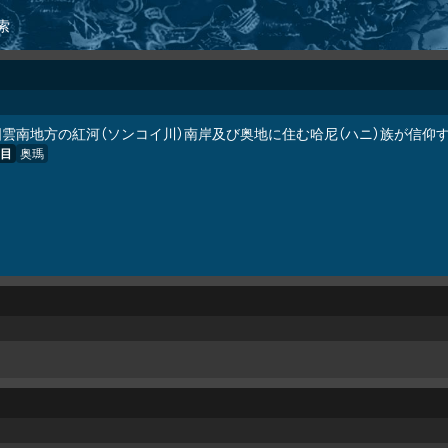
索
国雲南地方の紅河（ソンコイ川）南岸及び奥地に住む哈尼（ハニ）族が信仰
目
奥瑪