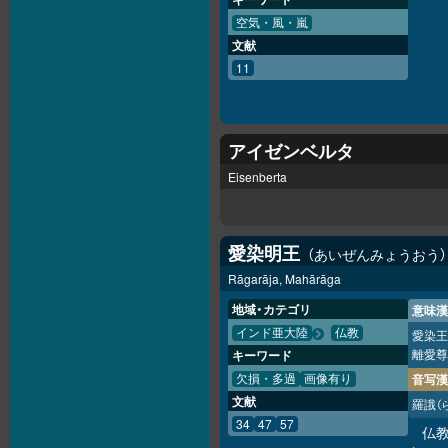
空気・風・嵐
文献
11
アイゼンベルタ
Eisenberta
愛染明王
あいぜんみょうおう
Rāgarāja, Mahārāga
地域・カテゴリ
意味漢
インド亜大陸
仏教
愛染王
離愛尊
キーワード
音写漢
欠損・多過
画像有り
文献
羅誐
（
34
47
57
仏