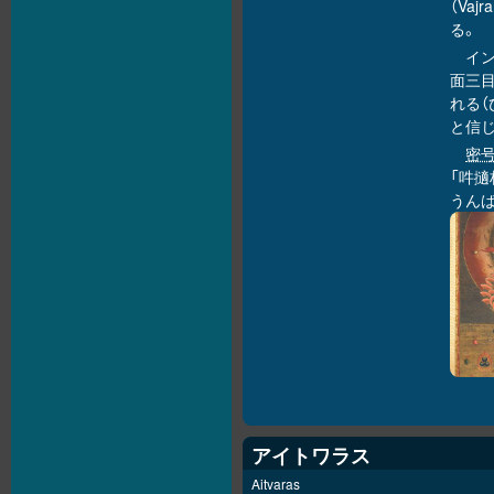
（Va
る。
イ
面三
れる
と信
密
「吽擿
うんば
アイトワラス
Aitvaras