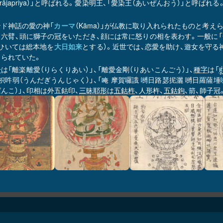
jrarājapriya）」と呼ばれる。愛染明王、「愛染王（あいぜんおう）」
ンド神話の愛の神「
カーマ
（Kāma）」が仏教に取り入れられたものと考
目六臂、頭に獅子の冠をいただき、顔には常に怒りの相を表わす。一般に「
（ひいては総本地を
大日如来
とする）。近世では、恋愛を助け、遊女を守る
じられていた。
号
は「離楽離愛（りらくりあい）」、「離愛金剛（りあいこんごう）」、
種字
は「
ह
枳吽弱（うんだぎうんじゃく）」、「唵 摩賀囉誐 嚩日路瑟抳灑 嚩日羅薩埵嚩
んこ）」、印相は外五鈷印、
三昧耶形
は
五鈷杵
、人形杵、
五鈷鉤
、箭、師子冠