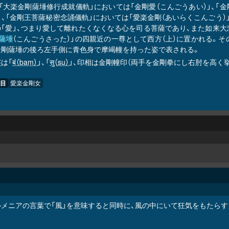
、「大楽金剛薩埵修行成就儀軌」においては「金剛愛（こんごうあい）」、
」、「金剛王菩薩秘密念誦儀軌」においては「愛楽金剛（あいらくこんごう）
の「愛」、つまり愛して離れたくなくなる心を司る菩薩であり、また如来
薩埵
（こんごうさった）」の四親近の一尊として西方（上）に置かれる。そ
金剛薩埵の後ろ左手側に青色身で摩竭幢を持った姿で表される。
字
は「
बं（baṃ）
」、「
सु（su）
」、印相は金剛幢印（両手を金剛拳にし右肘を高く
目
愛楽金剛女
ルメニアの言葉で「風」を意味すると同時に、風の中にいて狂気をもたらす