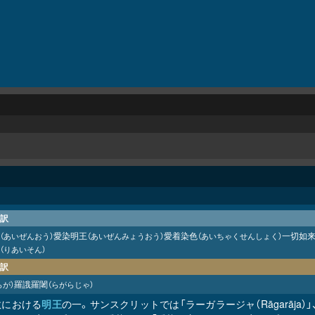
訳
愛染明王
愛着染色
一切如
（あいぜんおう）
（あいぜんみょうおう）
（あいちゃくせんしょく）
（りあいそん）
訳
羅誐羅闍
らが）
（らがらじゃ）
教における
明王
の一。サンスクリットでは「ラーガラージャ（Rāgarāja）