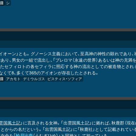
目
シ
アイオーン」とも。グノーシス主義において、至高神の神性の顕れであり
であり、男女の一組で流出し、「プレロマ（永遠の世界）あるいは神の充満
またセフィロトの各セフィラに照応する神の流出としての被造物とされ
なくて8、多くて365のアイオンが存在したとされる。
目
アカモト
デミウルゴス
ピスティス・ソフィア
雲国風土記
」に言及される女神。「出雲国風土記」に拠れば、秋鹿郡（現
とからの名だという。「出雲国風土記」に「秋鹿社」として記載されている
女命を「
蛤貝比売
（うむぎひめ）」と同神として祀っている。