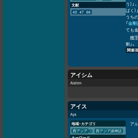
う）」
文献
ばく）
43
47
66
うち
「
金剛
ても
種
斛」。
関連項
アイシム
Aishim
アイス
Ays
ア
地域・カテゴリ
西アジア
西アジア諸神話
キーワード