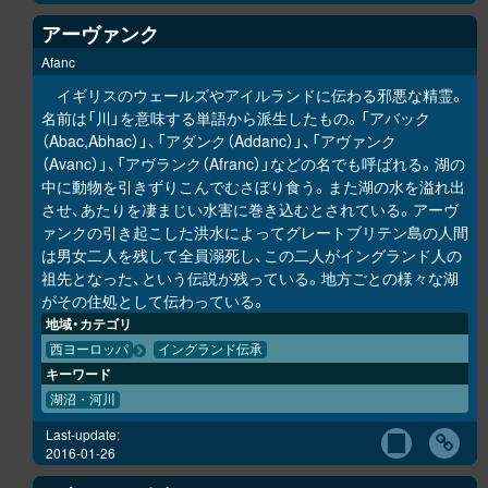
アーヴァンク
Afanc
イギリスのウェールズやアイルランドに伝わる邪悪な精霊。
名前は「川」を意味する単語から派生したもの。「アバック
（Abac,Abhac）」、「アダンク（Addanc）」、「アヴァンク
（Avanc）」、「アヴランク（Afranc）」などの名でも呼ばれる。湖の
中に動物を引きずりこんでむさぼり食う。また湖の水を溢れ出
させ、あたりを凄まじい水害に巻き込むとされている。アーヴ
ァンクの引き起こした洪水によってグレートブリテン島の人間
は男女二人を残して全員溺死し、この二人がイングランド人の
祖先となった、という伝説が残っている。地方ごとの様々な湖
がその住処として伝わっている。
地域・カテゴリ
西ヨーロッパ
イングランド伝承
キーワード
湖沼・河川
Last-update:
2016-01-26