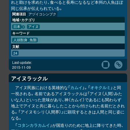
れと助けを求めたり、食べると長寿になるなど本州の人魚ほぼ
同じ伝承が伝えられている。
関連項目
アヅイコシンプク
地域・カテゴリ
日本
アイヌ
キーワード
人頭獣身
魚類
文献
24
Last-update:
2015-11-09
アイヌラック
ル
アイヌ民族における英雄的な「
カムイ
」。「
オキク
ル
ミ
」と同
一視される。名前であるアイヌラック
ル
は「アイヌ（人間）みた
いな人」といった意味があり、神（カムイ）であるにも関わらず
地上でアイヌと共に暮らしたことから付けられた名前だとされ
る。「アイヌモシ
リ
（人間界）」に顕現するときは人間と同じ姿に
なる。
「
コタンカ
ラ
カムイ
」が国造りのために地上に降りてきた時、