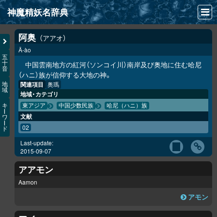
神魔精妖名辞典
NEWS
阿奥
アアオ
Ā-ào
INFO
五
十
中国雲南地方の紅河（ソンコイ川）南岸及び奥地に住む哈尼
音
文献
（ハニ）族が信仰する大地の神。
関連項目
奥瑪
地
域
検索
地域・カテゴリ
キ
東アジア
中国少数民族
哈尼（ハニ）族
凖項目
ー
文献
ワ
ー
02
ド
画像資料便覧
Last-update:
LINK
2015-09-07
アアモン
Aamon
アモン