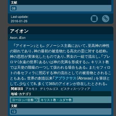
文献
08
Last-update:
2016-01-26
アイオン
Aeon, Æon
「アイオーン」とも。グノーシス主義において、至高神の神性
の顕れであり、神の最初の被造物たる高次の霊に対する総称。
神の思想が実体化したものであり、男女の一組で流出し、「プレ
ロマ（永遠の世界）あるいは神の充満を形成する」。キリスト教
では天使の階級の一つして扱われる場合もある。またセフィロ
トの各セフィラに照応する神の流出としての被造物とされるこ
ともある。世界の創造以来「
アブラクサス
（Abraxas）」を筆頭と
して、少なくて8、多くて365のアイオンが存在したとされる。
関連項目
アカモト
デミウルゴス
ピスティス・ソフィア
地域・カテゴリ
ヨーロッパ全般
キリスト教・ユダヤ教
文献
13