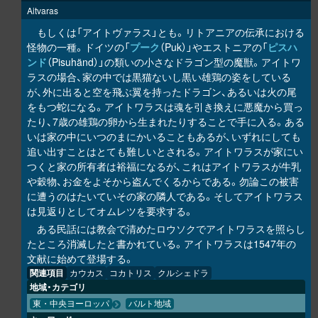
Aitvaras
もしくは「アイトヴァラス」とも。リトアニアの伝承における
怪物の一種。ドイツの「
プーク
（Puk）」やエストニアの「
ピスハ
ンド
（Pisuhänd）」の類いの小さなドラゴン型の魔獣。アイトワ
ラスの場合、家の中では黒猫ないし黒い雄鶏の姿をしている
が、外に出ると空を飛ぶ翼を持ったドラゴン、あるいは火の尾
をもつ蛇になる。アイトワラスは魂を引き換えに悪魔から買っ
たり、7歳の雄鶏の卵から生まれたりすることで手に入る。ある
いは家の中にいつのまにかいることもあるが、いずれにしても
追い出すことはとても難しいとされる。アイトワラスが家にい
つくと家の所有者は裕福になるが、これはアイトワラスが牛乳
や穀物、お金をよそから盗んでくるからである。勿論この被害
に遭うのはたいていその家の隣人である。そしてアイトワラス
は見返りとしてオムレツを要求する。
ある民話には教会で清めたロウソクでアイトワラスを照らし
たところ消滅したと書かれている。アイトワラスは1547年の
文献に始めて登場する。
関連項目
カウカス
コカトリス
クルシェドラ
地域・カテゴリ
東・中央ヨーロッパ
バルト地域