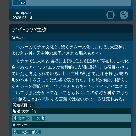
11
42
Last-update:
2026-05-14
アイ・アパエク
Ai Apaec
ペルーのモチェ文化と、続くチムー文化における、天空神お
よび創造神。天空神の息子とされる場合もある。
モチェでは人間と隔絶し山頂に住む創造神が存在し、この化
身であるアイ・アパエクが積極的に人間に関与する役目を担っ
ていたと考えられている。上下二対の剥きでた牙を持ち、蛇の
形のベルトを身につけた姿で表された。また蛇の頭の耳飾り、
ジャガーの頭飾りをしているときもあった。アイ・アパエクに
ついてはまだ分かってないことも多く、この名称が神名ではな
く「創ること」を意味する言葉ではないかとする研究もある。
関連項目
シ
地域・カテゴリ
中南米
その他
キーワード
海・大洋・航海