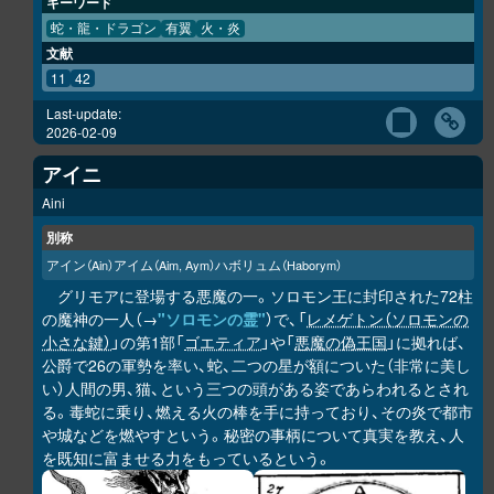
キーワード
蛇・龍・ドラゴン
有翼
火・炎
文献
11
42
Last-update:
2026-02-09
アイニ
Aini
別称
アイン
アイム
ハボリュム
（Ain）
（Aim, Aym）
（Haborym）
グリモアに登場する悪魔の一。ソロモン王に封印された72柱
の魔神の一人（→
"ソロモンの霊"
）で、「
レメゲトン（ソロモンの
小さな鍵）
」の第1部「
ゴエティア
」や「
悪魔の偽王国
」に拠れば、
公爵で26の軍勢を率い、蛇、二つの星が額についた（非常に美し
い）人間の男、猫、という三つの頭がある姿であらわれるとされ
る。毒蛇に乗り、燃える火の棒を手に持っており、その炎で都市
や城などを燃やすという。秘密の事柄について真実を教え、人
を既知に富ませる力をもっているという。