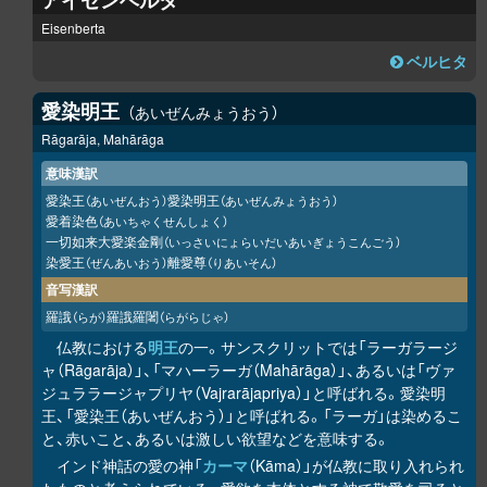
アイゼンベルタ
Eisenberta
ベルヒタ
愛染明王
あいぜんみょうおう
Rāgarāja, Mahārāga
意味漢訳
愛染王
愛染明王
（あいぜんおう）
（あいぜんみょうおう）
愛着染色
（あいちゃくせんしょく）
一切如来大愛楽金剛
（いっさいにょらいだいあいぎょうこんごう）
染愛王
離愛尊
（ぜんあいおう）
（りあいそん）
音写漢訳
羅誐
羅誐羅闍
（らが）
（らがらじゃ）
仏教における
明王
の一。サンスクリットでは「ラーガラージ
ャ（Rāgarāja）」、「マハーラーガ（Mahārāga）」、あるいは「ヴァ
ジュララージャプリヤ（Vajrarājapriya）」と呼ばれる。愛染明
王、「愛染王（あいぜんおう）」と呼ばれる。「ラーガ」は染めるこ
と、赤いこと、あるいは激しい欲望などを意味する。
インド神話の愛の神「
カーマ
（Kāma）」が仏教に取り入れられ