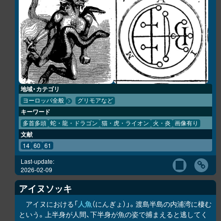
地域・カテゴリ
ヨーロッパ全般
グリモアなど
キーワード
多首多頭
蛇・龍・ドラゴン
猫・虎・ライオン
火・炎
画像有り
文献
14
60
61
Last-update:
2026-02-09
アイヌソッキ
アイヌにおける「
人魚
（にんぎょ）」。渡島半島の内浦湾に棲む
という。上半身が人間、下半身が魚の姿で捕まえると逃してく