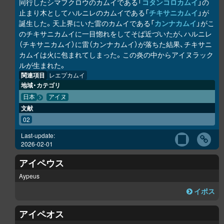
同行したシマフクロウのカムイである「
コタンコ
ロ
カムイ
」の
止まり木としてハルニレのカムイである「
チキサニカムイ
」が
誕生した。天上界にいた雷のカムイである「
カンナカムイ
」がこ
のチキサニカムイに一目惚れをしてそば近づいたが、ハルニレ
（チキサニカムイ）に雷（カンナカムイ）が落ちた結果、チキサニ
カムイは火に包まれてしまった。この炎の中からアイヌラック
ル
が生まれた。
関連項目
レエプカムイ
地域・カテゴリ
日本
アイヌ
文献
02
Last-update:
2026-02-01
アイペウス
Aypeus
イポス
アイペオス