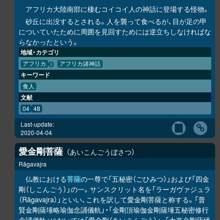
アフリカ大陸南部に棲むコイコイ人の神話に登場する怪物。
砂丘に出没するとされる。人を襲って食べるが、目が足の甲
についていたために周囲を見回すためには逆立ちしなければな
らなかったという。
地域・カテゴリ
アフリカ
アフリカ諸神話
キーワード
食人
文献
04
48
Last-update:
2020-04-04
愛金剛菩薩
あいこんごうぼさつ
Rāgavajra
仏教における
菩薩
の一尊で「五秘密（ごひみつ）」および「四金
剛（しこんごう）」の一。サンスクリット名を「ラーガヴァジュラ
（Rāgavajra）」といい、これを訳して愛金剛菩薩と称する。「普
賢金剛薩埵略瑜伽念誦儀軌」・「金剛頂瑜伽金剛薩埵五秘密修行