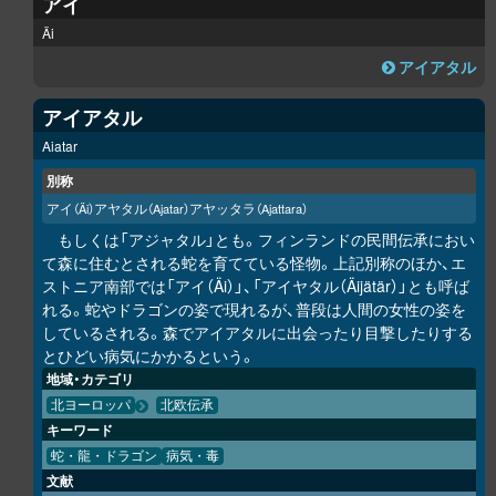
アイ
Äi
アイアタル
アイアタル
Aiatar
別称
アイ
アヤタル
アヤッタラ
（Äi）
（Ajatar）
（Ajattara）
もしくは「アジャタル」とも。フィンランドの民間伝承におい
て森に住むとされる蛇を育てている怪物。上記別称のほか、エ
ストニア南部では「アイ（Äi）」、「アイヤタル（Äijätär）」とも呼ば
れる。蛇やドラゴンの姿で現れるが、普段は人間の女性の姿を
しているされる。森でアイアタルに出会ったり目撃したりする
とひどい病気にかかるという。
地域・カテゴリ
北ヨーロッパ
北欧伝承
キーワード
蛇・龍・ドラゴン
病気・毒
文献