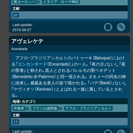
南ヨーロッパ
イタリア・ローマ神話
文献
01
Last-update:
2015-09-07
アヴェレケテ
Averekete
アフロ・ブラジリアンカルトのバトゥーキ（Batuque）におけ
る「
エンカンタード
（Encantado）」の一人。「夜の主」ないし「夜
の聖者」と称され、黒人とされるパレルモの聖ベネデット
（Benedetto di Palermo）と同一視される。ダオメーの同名の神
に由来し、威厳ある老人の姿で描かれる。「バデ（Badé）」ないし
「ケヴィオソ（Kevioso）」とよばれる一族に属しているとされ
る。
地域・カテゴリ
中南米
ブラジル諸部族
アフロ・ブラジリアンカルト
文献
11
Last-update: