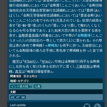
念誦儀軌」においては「愛金剛（あいこんごう）」、「大楽金剛薩埵
修行成就儀軌」においては「金剛愛（こんごうあい）」、「金剛頂瑜
伽他化自在天理趣会普賢修行念誦儀軌」においては「愛縛（あい
ばく）」、「金剛王菩薩秘密念誦儀軌」においては「愛楽金剛（あい
らくこんごう）」の名でそれぞれ言及されている。欲望の経路を
表す「欲・触・愛・慢」のうちの「愛」、つまり愛して離れたくなく
なる心を司る菩薩であり、また如来大悲の衆生を愛愍する徳を
表す。
金剛界曼荼羅
の理趣会において中尊の「
金剛薩埵
（こんご
うさった）」の四親近の一尊として西方（上）に置かれる。その尊
容は青の身色で摩竭幢（→
摩竭魚
）を両手に持つ。五秘密法にお
いても金剛薩埵の後ろ左手側に青色身で摩竭幢を持った姿で表
される。
種字
は「
बं（baṃ）
」、「
सु（su）
」、印相は金剛幢印（両手を金剛拳
にし右肘を高く挙げ左拳を右肘の下に置く）、
三昧耶形
は摩竭
幢。
真言
は「唵羅日囉儗里斛」。
関連項目
愛楽金剛女
地域・カテゴリ
インド亜大陸
仏教
文献
43
47
66
Last-update: