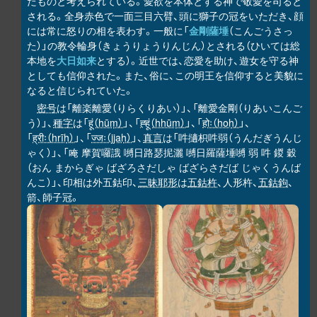
たものと考えられている。愛欲を本体とする神で敬愛を司ると
される。全身赤色で一面三目六臂、頭に獅子の冠をいただき、顔
には常に怒りの相を表わす。一般に「
金剛薩埵
（こんごうさっ
た）」の教令輪身（きょうりょうりんじん）とされる（ひいては総
本地を
大日如来
とする）。近世では、恋愛を助け、遊女を守る神
としても信仰された。また、俗に、この明王を信仰すると美貌に
なると信じられていた。
密号
は「離楽離愛（りらくりあい）」、「離愛金剛（りあいこんご
う）」、
種字
は「
हूं（hūṃ）
」、「
ह्हूं（hhūṃ）
」、「
होः（hoḥ）
」、
「
ह्रीः（hrīḥ）
」、「
ज्जः（jjaḥ）
」、
真言
は「吽擿枳吽弱（うんだぎうんじ
ゃく）」、「唵 摩賀囉誐 嚩日路瑟抳灑 嚩日羅薩埵嚩 弱 吽 鍐 穀
（おん まからぎゃ ばざろさだしゃ ばざらさだば じゃくうんば
んこ）」、印相は外五鈷印、
三昧耶形
は
五鈷杵
、人形杵、
五鈷鉤
、
箭、師子冠。