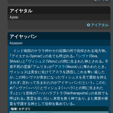
アイヤタル
Äijätär
アイアタル
アイヤッパン
Aiyappan
インド南部のケララ州やその近隣の州で信仰される地方神。
「アイエナル（Iyenar）」の名でも呼ばれる。「
シヴァ
（Siva,
Shiva）」と「
ヴィシュヌ
（Visnu）」の間に生まれた神とされる。不
老不死の霊薬「アムリタ」が「
アスラ
（Asura）」に奪われたとき、
ヴィシュヌは美女に化けてアスラを誘惑しこれを奪い返した
が、この時シヴァが美女になったヴィシュヌを見て愛欲を抑え
きれず、交わって生まれたのがアイヤッパンだという。このた
め「シヴァ（＝ハリ）とヴィシュヌ（＝ハラ）との間に生まれた
子」という意味の「ハリハラプトラ（Hariharaputra）」の名前でも
呼ばれる。悪霊を追い払い、末世を救う神であり、また農業や家
畜を守護する神として信仰を集めている。
地域・カテゴリ