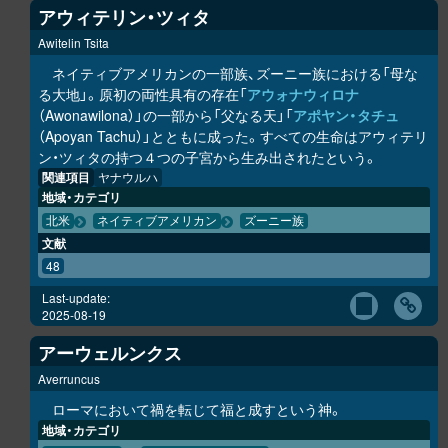
アウィテリン・ツィタ
Awitelin Tsita
ネイティブアメリカンの一部族、ズーニー族における「母な
る大地」。原初の両性具有の存在「
アウォナウィロナ
（Awonawilona）」の一部から「父なる天」「
アポヤン・タチュ
（Apoyan Tachu）」とともに成った。すべての生命はアウィテリ
ン・ツィタの持つ４つの子宮から生み出されたという。
関連項目
ヤナウルハ
地域・カテゴリ
北米
ネイティブアメリカン
ズーニー族
文献
48
Last-update:
2025-08-19
アーウェルンクス
Averruncus
ローマにおいて禍を転じて福と成すという神。
地域・カテゴリ