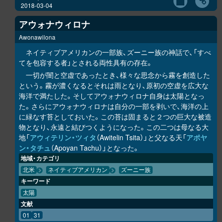
2018-03-04
アウォナウィロナ
Awonawilona
ネイティブアメリカンの一部族、ズーニー族の神話で、「すべ
てを包容する者」とされる両性具有の存在。
一切が闇と空虚であったとき、様々な思念から霧を創造した
という。霧が濃くなるとそれは雨となり、原初の空虚を広大な
海洋で満たした。そしてアウォナウィロナ自身は太陽となっ
た。さらにアウォナウィロナは自分の一部を剥いで、海洋の上
に緑なす苔としておいた。この苔は固まると２つの巨大な被造
物となり、永遠と結びつくようになった。この二つは母なる大
地「
アウィテリン・ツィタ
（Awitelin Tsita）」と父なる天「
アポヤ
ン・タチュ
（Apoyan Tachu）」となった。
地域・カテゴリ
北米
ネイティブアメリカン
ズーニー族
キーワード
太陽
文献
01
31