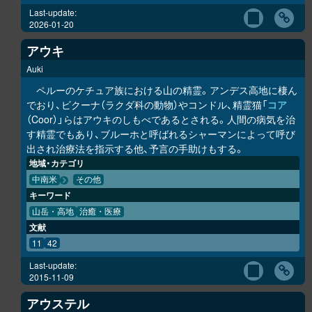
Last-update:
2026-01-20
アウキ
Auki
ペルーのケチュア族における山の精霊。アンデス高地に棲ん
でおり、ビクーナ（ラクダ科の動物）やコンドル、精霊猫「
コア
（Coor）」らはアウキのしもべであるとされる。人間の病気を治
す精霊でもあり、ブルーホと呼ばれるシャーマンによって呼び
出され治療法を指示する他、予言の手助けもする。
地域・カテゴリ
中南米
その他
キーワード
山岳・高地
治癒・医療
文献
11
42
Last-update:
2015-11-09
アウステル