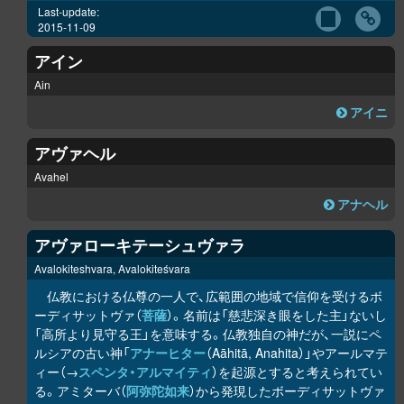
Last-update:
2015-11-09
アイン
Ain
アイニ
アヴァヘル
Avahel
アナヘル
アヴァローキテーシュヴァラ
Avalokiteshvara, Avalokiteśvara
仏教における仏尊の一人で、広範囲の地域で信仰を受けるボ
ーディサットヴァ（
菩薩
）。名前は「慈悲深き眼をした主」ないし
「高所より見守る王」を意味する。仏教独自の神だが、一説にペ
ルシアの古い神「
アナーヒター
（Aāhitā, Anahita）」やアールマテ
ィー（→
スペンタ・アルマイティ
）を起源とすると考えられてい
る。アミターバ（
阿弥陀如来
）から発現したボーディサットヴァ