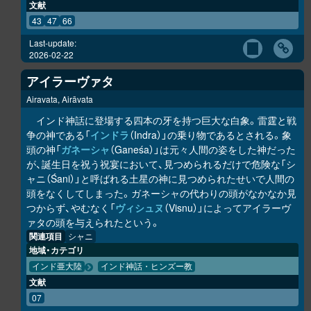
文献
43
47
66
Last-update:
2026-02-22
アイラーヴァタ
Airavata, Airāvata
インド神話に登場する四本の牙を持つ巨大な白象。雷霆と戦
争の神である「
インドラ
（Indra）」の乗り物であるとされる。象
頭の神「
ガネーシャ
（Ganeśa）」は元々人間の姿をした神だった
が、誕生日を祝う祝宴において、見つめられるだけで危険な「シ
ャニ（Śani）」と呼ばれる土星の神に見つめられたせいで人間の
頭をなくしてしまった。ガネーシャの代わりの頭がなかなか見
つからず、やむなく「
ヴィシュヌ
（Visnu）」によってアイラーヴ
ァタの頭を与えられたという。
関連項目
シャニ
地域・カテゴリ
インド亜大陸
インド神話・ヒンズー教
文献
07