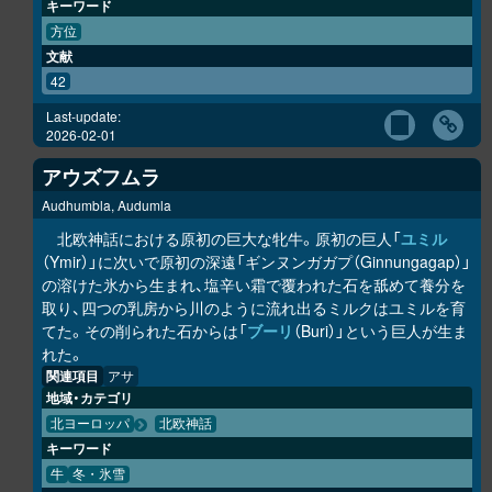
キーワード
方位
文献
42
Last-update:
2026-02-01
アウズフムラ
Audhumbla, Audumla
北欧神話における原初の巨大な牝牛。原初の巨人「
ユミル
（Ymir）」に次いで原初の深遠「ギンヌンガガプ（Ginnungagap）」
の溶けた氷から生まれ、塩辛い霜で覆われた石を舐めて養分を
取り、四つの乳房から川のように流れ出るミルクはユミルを育
てた。その削られた石からは「
ブーリ
（Buri）」という巨人が生ま
れた。
関連項目
アサ
地域・カテゴリ
北ヨーロッパ
北欧神話
キーワード
牛
冬・氷雪