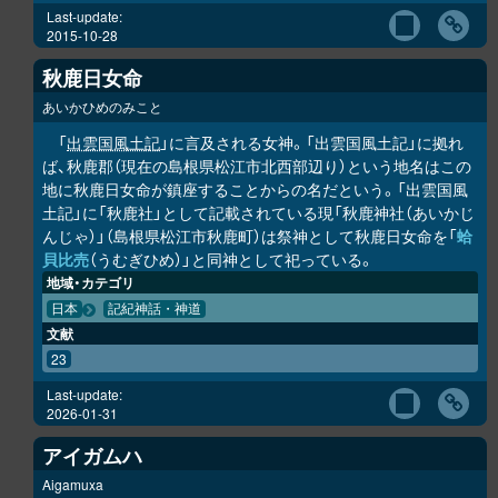
Last-update:
2015-10-28
秋鹿日女命
あいかひめのみこと
「
出雲国風土記
」に言及される女神。「出雲国風土記」に拠れ
ば、秋鹿郡（現在の島根県松江市北西部辺り）という地名はこの
地に秋鹿日女命が鎮座することからの名だという。「出雲国風
土記」に「秋鹿社」として記載されている現「秋鹿神社（あいかじ
んじゃ）」（島根県松江市秋鹿町）は祭神として秋鹿日女命を「
蛤
貝比売
（うむぎひめ）」と同神として祀っている。
地域・カテゴリ
日本
記紀神話・神道
文献
23
Last-update:
2026-01-31
アイガムハ
Aigamuxa