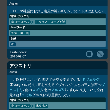
Auster
ローマ神話における南風の神。ギリシアのノトスにあたる。
地域・カテゴリ
南ヨーロッパ
イタリア・ローマ神話
キーワード
空気・風・嵐
文献
01
Last-update:
2015-09-07
アウストリ
Austri
北欧神話において、四方で天空を支えている「
ドヴェルグ
（Dvergr）」のうち、東を支えるドヴェルグ（あとの三人は西の
ヴ
ェストリ
、南の
スズリ
、北の
ノルズリ
）。彼らの支えている空は
元々は「
ユミル
（Ymir）」の頭蓋骨だった。
地域・カテゴリ
北ヨーロッパ
北欧神話