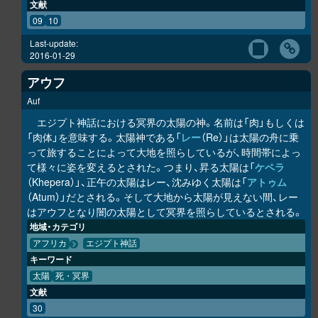
文献
09
10
Last-update:
2016-01-29
アウフ
Auf
エジプト神話における冥界の太陽の神。名前は「肉」もしくは
「肉体」を意味する。太陽神である「
レー
（Re）」は太陽の舟に乗
って旅することによって大地を照らしているが、時間帯によっ
て様々に姿を変えるとされた。つまり、昇る太陽は「
ケペラ
（Khepera）」、正午の太陽はレー、沈みゆく太陽は「
アトゥム
（Atum）」だとされる。そして大地から太陽が見えない間、レー
はアウフとなり闇の太陽として冥界を照らしているとされる。
地域・カテゴリ
アフリカ
エジプト神話
キーワード
太陽
死・冥界
文献
30