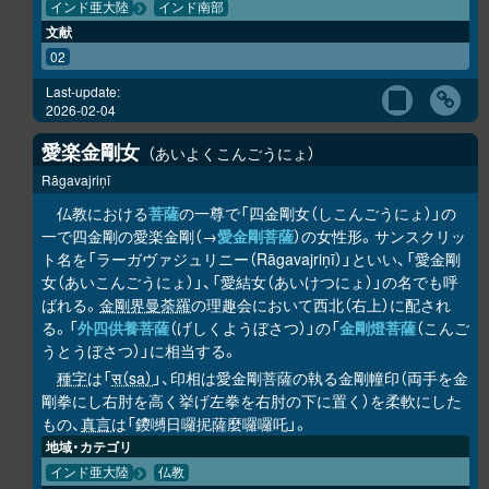
インド亜大陸
インド南部
文献
02
Last-update:
2026-02-04
愛楽金剛女
あいよくこんごうにょ
Rāgavajriṇī
仏教における
菩薩
の一尊で「四金剛女（しこんごうにょ）」の
一で四金剛の愛楽金剛（→
愛金剛菩薩
）の女性形。サンスクリッ
ト名を「ラーガヴァジュリニー（Rāgavajriṇī）」といい、「愛金剛
女（あいこんごうにょ）」、「愛結女（あいけつにょ）」の名でも呼
ばれる。
金剛界曼荼羅
の理趣会において西北（右上）に配され
る。「
外四供養菩薩
（げしくようぼさつ）」の「
金剛燈菩薩
（こんご
うとうぼさつ）」に相当する。
種字
は「
स（sa）
」、印相は愛金剛菩薩の執る金剛幢印（両手を金
剛拳にし右肘を高く挙げ左拳を右肘の下に置く）を柔軟にした
もの、
真言
は「鑁嚩日囉抳薩麼囉囉吒」。
地域・カテゴリ
インド亜大陸
仏教