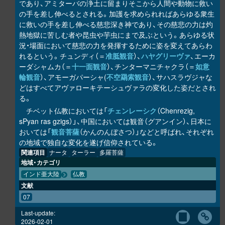
であり、アミターバの浄土に留まりそこから人間や動物に救い
の手を差し伸べるとされる。加護を求められればあらゆる衆生
に救いの手を差し伸べる慈悲深き神であり、その慈悲の力は灼
熱地獄に苦しむ者や昆虫や芋虫にまで及ぶという。あらゆる状
況・場面において慈悲の力を発揮するために姿を変えてあらわ
れるという。チュンディ（＝
准胝観音
）、
ハヤグリーヴァ
、エーカ
ーダシャムカ（＝
十一面観音
）、チンターマニチャクラ（＝
如意
輪観音
）、アモーガパーシャ(
不空羂索観音
）、サハスラヴジャな
どはすべてアヴァローキテーシュヴァラの変化した姿だとされ
る。
チベット仏教においては「
チェンレーシク
（Chenrezig,
sPyan ras gzigs）」、中国においては観音（グアンイン）、日本に
おいては「
観音菩薩
（かんのんぼさつ）」などと呼ばれ、それぞれ
の地域で独自な変化を遂げ信仰されている。
関連項目
ナータ
ターラー
多羅菩薩
地域・カテゴリ
インド亜大陸
仏教
文献
07
Last-update:
2026-02-01