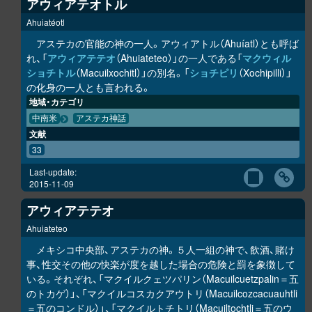
アウィアテオトル
Ahuiatéotl
アステカの官能の神の一人。アウィアトル（Ahuíatl）とも呼ば
れ、「
アウィアテテオ
（Ahuiateteo）」の一人である「
マクウィル
ショチトル
（Macuilxochitl）」の別名。「
ショチピリ
（Xochipilli）」
の化身の一人とも言われる。
地域・カテゴリ
中南米
アステカ神話
文献
33
Last-update:
2015-11-09
アウィアテテオ
Ahuiateteo
メキシコ中央部、アステカの神。５人一組の神で、飲酒、賭け
事、性交その他の快楽が度を越した場合の危険と罰を象徴して
いる。それぞれ、「マクイルクェツパリン（Macuilcuetzpalin＝五
のトカゲ）」、「マクイルコスカクアウトリ（Macuilcozcacuauhtli
＝五のコンドル）」、「マクイルトチトリ（Macuiltochtli＝五のウ