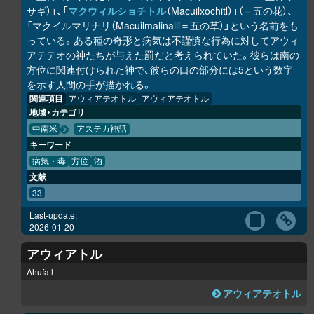
サギ）」、「
マクウィルショチトル
（Macuilxochitl）」（＝五の花）、
「マクイルマリナリ（Macuilmalinalli＝五の草）」という名前をも
っている。ある種の奇形と病気は不謹慎な行為に対してアウィ
アテテオの神たちが与えた罰だと考えられていた。彼らは南の
方位に関連付けられた神で、彼らの口の部分には5という数字
を示す人間の手が描かれる。
関連項目
アウィアテオトル
アウィアテオトル
地域・カテゴリ
中南米
アステカ神話
キーワード
病気・毒
方位
酒
文献
33
Last-update:
2026-01-20
アウィアトル
Ahuíatl
アウィアテオトル