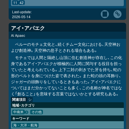
11
42
Last-update:
2026-05-14
アイ・アパエク
Ai Apaec
ペルーのモチェ文化と、続くチムー文化における、天空神お
よび創造神。天空神の息子とされる場合もある。
モチェでは人間と隔絶し山頂に住む創造神が存在し、この化
身であるアイ・アパエクが積極的に人間に関与する役目を担っ
ていたと考えられている。上下二対の剥きでた牙を持ち、蛇の
形のベルトを身につけた姿で表された。また蛇の頭の耳飾り、
ジャガーの頭飾りをしているときもあった。アイ・アパエクに
ついてはまだ分かってないことも多く、この名称が神名ではな
く「創ること」を意味する言葉ではないかとする研究もある。
関連項目
シ
地域・カテゴリ
中南米
その他
キーワード
海・大洋・航海