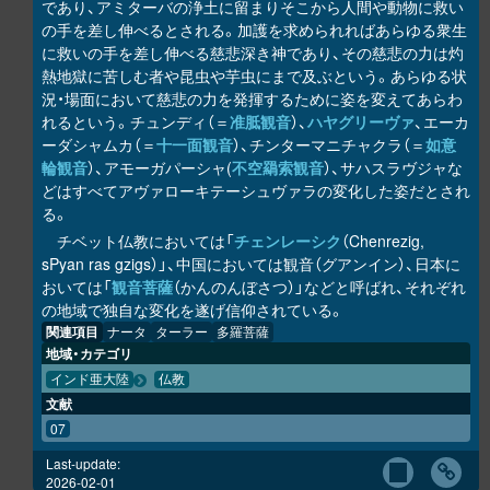
であり、アミターバの浄土に留まりそこから人間や動物に救い
の手を差し伸べるとされる。加護を求められればあらゆる衆生
に救いの手を差し伸べる慈悲深き神であり、その慈悲の力は灼
熱地獄に苦しむ者や昆虫や芋虫にまで及ぶという。あらゆる状
況・場面において慈悲の力を発揮するために姿を変えてあらわ
れるという。チュンディ（＝
准胝観音
）、
ハヤグリーヴァ
、エーカ
ーダシャムカ（＝
十一面観音
）、チンターマニチャクラ（＝
如意
輪観音
）、アモーガパーシャ(
不空羂索観音
）、サハスラヴジャな
どはすべてアヴァローキテーシュヴァラの変化した姿だとされ
る。
チベット仏教においては「
チェンレーシク
（Chenrezig,
sPyan ras gzigs）」、中国においては観音（グアンイン）、日本に
おいては「
観音菩薩
（かんのんぼさつ）」などと呼ばれ、それぞれ
の地域で独自な変化を遂げ信仰されている。
関連項目
ナータ
ターラー
多羅菩薩
地域・カテゴリ
インド亜大陸
仏教
文献
07
Last-update:
2026-02-01