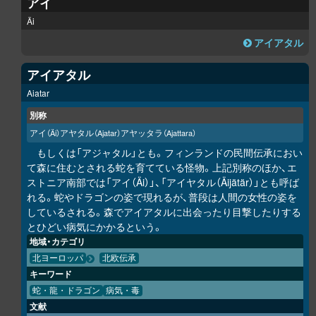
アイ
Äi
アイアタル
アイアタル
Aiatar
別称
アイ
アヤタル
アヤッタラ
（Äi）
（Ajatar）
（Ajattara）
もしくは「アジャタル」とも。フィンランドの民間伝承におい
て森に住むとされる蛇を育てている怪物。上記別称のほか、エ
ストニア南部では「アイ（Äi）」、「アイヤタル（Äijätär）」とも呼ば
れる。蛇やドラゴンの姿で現れるが、普段は人間の女性の姿を
しているされる。森でアイアタルに出会ったり目撃したりする
とひどい病気にかかるという。
地域・カテゴリ
北ヨーロッパ
北欧伝承
キーワード
蛇・龍・ドラゴン
病気・毒
文献