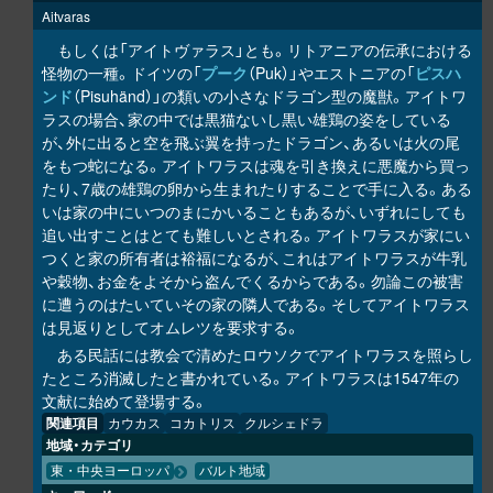
Aitvaras
もしくは「アイトヴァラス」とも。リトアニアの伝承における
怪物の一種。ドイツの「
プーク
（Puk）」やエストニアの「
ピスハ
ンド
（Pisuhänd）」の類いの小さなドラゴン型の魔獣。アイトワ
ラスの場合、家の中では黒猫ないし黒い雄鶏の姿をしている
が、外に出ると空を飛ぶ翼を持ったドラゴン、あるいは火の尾
をもつ蛇になる。アイトワラスは魂を引き換えに悪魔から買っ
たり、7歳の雄鶏の卵から生まれたりすることで手に入る。ある
いは家の中にいつのまにかいることもあるが、いずれにしても
追い出すことはとても難しいとされる。アイトワラスが家にい
つくと家の所有者は裕福になるが、これはアイトワラスが牛乳
や穀物、お金をよそから盗んでくるからである。勿論この被害
に遭うのはたいていその家の隣人である。そしてアイトワラス
は見返りとしてオムレツを要求する。
ある民話には教会で清めたロウソクでアイトワラスを照らし
たところ消滅したと書かれている。アイトワラスは1547年の
文献に始めて登場する。
関連項目
カウカス
コカトリス
クルシェドラ
地域・カテゴリ
東・中央ヨーロッパ
バルト地域