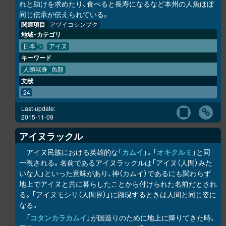
れと助けを求めたり、食べると長寿になるなど本州の人魚ほぼ
同じ伝承が伝えられている。
関連項目
アヅイコシンプク
地域・カテゴリ
日本
アイヌ
キーワード
人頭獣身
魚類
文献
24
Last-update:
2015-11-09
アイヌラック
ル
アイヌ民族における英雄的な「
カムイ
」。「
オキク
ル
ミ
」と同
一視される。名前であるアイヌラック
ル
は「アイヌ（人間）みた
いな人」といった意味があり、神（カムイ）であるにも関わらず
地上でアイヌと共に暮らしたことから付けられた名前だとされ
る。「アイヌモシ
リ
（人間界）」に顕現するときは人間と同じ姿に
なる。
「
コタンカ
ラ
カムイ
」が国造りのために地上に降りてきた時、