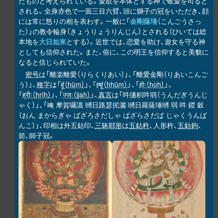
たものと考えられている。愛欲を本体とする神で敬愛を司ると
される。全身赤色で一面三目六臂、頭に獅子の冠をいただき、顔
には常に怒りの相を表わす。一般に「
金剛薩埵
（こんごうさっ
た）」の教令輪身（きょうりょうりんじん）とされる（ひいては総
本地を
大日如来
とする）。近世では、恋愛を助け、遊女を守る神
としても信仰された。また、俗に、この明王を信仰すると美貌に
なると信じられていた。
密号
は「離楽離愛（りらくりあい）」、「離愛金剛（りあいこんご
う）」、
種字
は「
हूं（hūṃ）
」、「
ह्हूं（hhūṃ）
」、「
होः（hoḥ）
」、
「
ह्रीः（hrīḥ）
」、「
ज्जः（jjaḥ）
」、
真言
は「吽擿枳吽弱（うんだぎうんじ
ゃく）」、「唵 摩賀囉誐 嚩日路瑟抳灑 嚩日羅薩埵嚩 弱 吽 鍐 穀
（おん まからぎゃ ばざろさだしゃ ばざらさだば じゃくうんば
んこ）」、印相は外五鈷印、
三昧耶形
は
五鈷杵
、人形杵、
五鈷鉤
、
箭、師子冠。