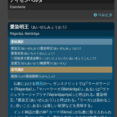
アイゼンベルタ
Eisenberta
ベルヒタ
愛染明王
あいぜんみょうおう
Rāgarāja, Mahārāga
意味漢訳
愛染王
愛染明王
（あいぜんおう）
（あいぜんみょうおう）
愛着染色
（あいちゃくせんしょく）
一切如来大愛楽金剛
（いっさいにょらいだいあいぎょうこんごう）
染愛王
離愛尊
（ぜんあいおう）
（りあいそん）
音写漢訳
羅誐
羅誐羅闍
（らが）
（らがらじゃ）
仏教における
明王
の一。サンスクリットでは「ラーガラージ
ャ（Rāgarāja）」、「マハーラーガ（Mahārāga）」、あるいは「ヴァ
ジュララージャプリヤ（Vajrarājapriya）」と呼ばれる。愛染明
王、「愛染王（あいぜんおう）」と呼ばれる。「ラーガ」は染めるこ
と、赤いこと、あるいは激しい欲望などを意味する。
インド神話の愛の神「
カーマ
（Kāma）」が仏教に取り入れられ