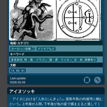
地域・カテゴリ
ヨーロッパ全般
グリモアなど
キーワード
多首多頭
蛇・龍・ドラゴン
猫・虎・ライオン
火・炎
画像有り
文献
14
60
61
Last-update:
2026-02-09
アイヌソッキ
アイヌにおける「
人魚
（にんぎょ）」。渡島半島の内浦湾に棲む
という。上半身が人間、下半身が魚の姿で捕まえると逃してく