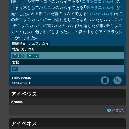
同行したシマフクロウのカムイである「
コタンコ
ロ
カムイ
」の
止まり木としてハルニレのカムイである「
チキサニカムイ
」が
誕生した。天上界にいた雷のカムイである「
カンナカムイ
」がこ
のチキサニカムイに一目惚れをしてそば近づいたが、ハルニレ
（チキサニカムイ）に雷（カンナカムイ）が落ちた結果、チキサニ
カムイは火に包まれてしまった。この炎の中からアイヌラック
ル
が生まれた。
関連項目
レエプカムイ
地域・カテゴリ
日本
アイヌ
文献
02
Last-update:
2026-02-01
アイペウス
Aypeus
イポス
アイペオス