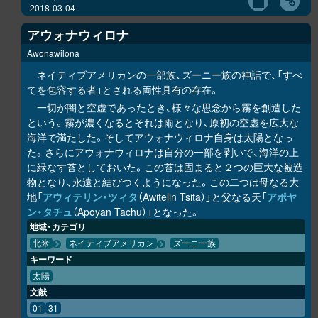
2018-03-04
アウォナウィロナ
Awonawilona
ネイティブアメリカンの一部族、ズーニー族の神話で、「すべ
てを包容する者」とされる両性具有の存在。
一切が闇と空虚であったとき、様々な思念から霧を創造した
という。霧が濃くなるとそれは雨となり、原初の空虚を広大な
海洋で満たした。そしてアウォナウィロナ自身は太陽となっ
た。さらにアウォナウィロナは自分の一部を剥いで、海洋の上
に緑なす苔としておいた。この苔は固まると２つの巨大な被造
物となり、永遠と結びつくようになった。この二つは母なる大
地「
アウィテリン・ツィタ
（Awitelin Tsita）」と父なる天「
アポヤ
ン・タチュ
（Apoyan Tachu）」となった。
地域・カテゴリ
北米
ネイティブアメリカン
ズーニー族
キーワード
太陽
文献
01
31