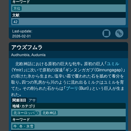
キーワード
方位
文献
42
Last-update:
2026-02-01
アウズフムラ
Audhumbla, Audumla
北欧神話における原初の巨大な牝牛。原初の巨人「
ユミル
（Ymir）」に次いで原初の深遠「ギンヌンガガプ（Ginnungagap）」
の溶けた氷から生まれ、塩辛い霜で覆われた石を舐めて養分を
取り、四つの乳房から川のように流れ出るミルクはユミルを育
てた。その削られた石からは「
ブーリ
（Buri）」という巨人が生ま
れた。
関連項目
アサ
地域・カテゴリ
北ヨーロッパ
北欧神話
キーワード
牛
冬・氷雪