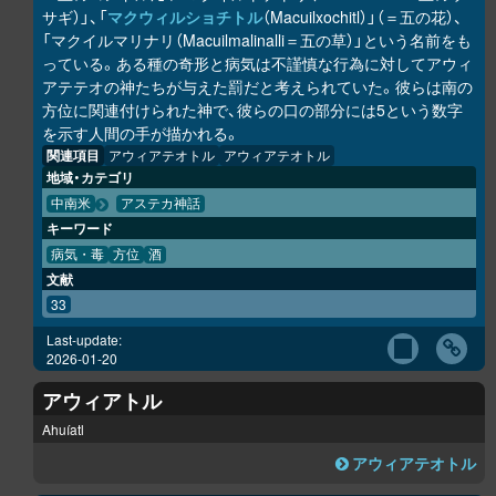
サギ）」、「
マクウィルショチトル
（Macuilxochitl）」（＝五の花）、
「マクイルマリナリ（Macuilmalinalli＝五の草）」という名前をも
っている。ある種の奇形と病気は不謹慎な行為に対してアウィ
アテテオの神たちが与えた罰だと考えられていた。彼らは南の
方位に関連付けられた神で、彼らの口の部分には5という数字
を示す人間の手が描かれる。
関連項目
アウィアテオトル
アウィアテオトル
地域・カテゴリ
中南米
アステカ神話
キーワード
病気・毒
方位
酒
文献
33
Last-update:
2026-01-20
アウィアトル
Ahuíatl
アウィアテオトル