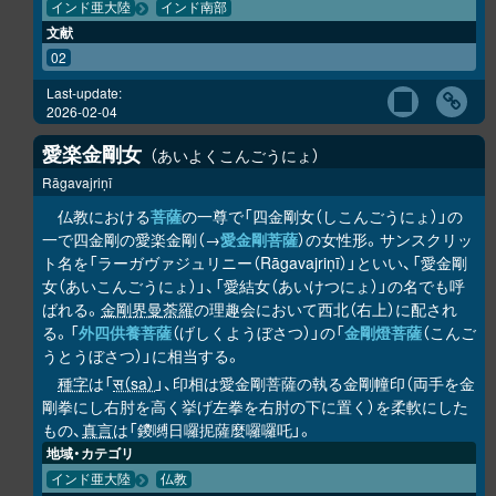
インド亜大陸
インド南部
文献
02
Last-update:
2026-02-04
愛楽金剛女
あいよくこんごうにょ
Rāgavajriṇī
仏教における
菩薩
の一尊で「四金剛女（しこんごうにょ）」の
一で四金剛の愛楽金剛（→
愛金剛菩薩
）の女性形。サンスクリッ
ト名を「ラーガヴァジュリニー（Rāgavajriṇī）」といい、「愛金剛
女（あいこんごうにょ）」、「愛結女（あいけつにょ）」の名でも呼
ばれる。
金剛界曼荼羅
の理趣会において西北（右上）に配され
る。「
外四供養菩薩
（げしくようぼさつ）」の「
金剛燈菩薩
（こんご
うとうぼさつ）」に相当する。
種字
は「
स（sa）
」、印相は愛金剛菩薩の執る金剛幢印（両手を金
剛拳にし右肘を高く挙げ左拳を右肘の下に置く）を柔軟にした
もの、
真言
は「鑁嚩日囉抳薩麼囉囉吒」。
地域・カテゴリ
インド亜大陸
仏教