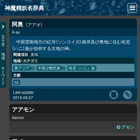
神魔精妖名辞典
NEWS
阿奥
アアオ
Ā-ào
INFO
五
十
中国雲南地方の紅河（ソンコイ川）南岸及び奥地に住む哈尼
音
文献
（ハニ）族が信仰する大地の神。
関連項目
奥瑪
地
域
検索
地域・カテゴリ
キ
東アジア
中国少数民族
哈尼（ハニ）族
凖項目
ー
文献
ワ
ー
02
ド
画像資料便覧
Last-update:
LINK
2015-09-07
アアモン
Aamon
アモン