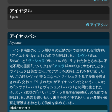
アイヤタル
Äijätär
アイアタル
アイヤッパン
Aiyappan
インド南部のケララ州やその近隣の州で信仰される地方神。
「アイエナル（Iyenar）」の名でも呼ばれる。「
シヴァ
（Siva,
Shiva）」と「
ヴィシュヌ
（Visnu）」の間に生まれた神とされる。不
老不死の霊薬「アムリタ」が「
アスラ
（Asura）」に奪われたとき、
ヴィシュヌは美女に化けてアスラを誘惑しこれを奪い返した
が、この時シヴァが美女になったヴィシュヌを見て愛欲を抑え
きれず、交わって生まれたのがアイヤッパンだという。このた
め「シヴァ（＝ハリ）とヴィシュヌ（＝ハラ）との間に生まれた
子」という意味の「ハリハラプトラ（Hariharaputra）」の名前でも
呼ばれる。悪霊を追い払い、末世を救う神であり、また農業や家
畜を守護する神として信仰を集めている。
地域・カテゴリ