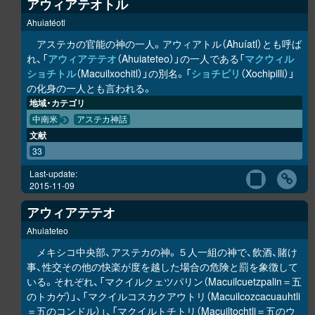
アウィアテオトル
Ahuiatéotl
アステカの官能の神の一人。アウィアトル（Ahuíatl）とも呼ば
れ、「
アウィアテテオ
（Ahuiateteo）」の一人である「
マクウィル
ショチトル
（Macuilxochitl）」の別名。「
ショチピリ
（Xochipilli）」
の化身の一人とも言われる。
地域・カテゴリ
中南米
アステカ神話
文献
33
Last-update:
2015-11-09
アウィアテテオ
Ahuiateteo
メキシコ中央部、アステカの神。５人一組の神で、飲酒、賭け
事、性交その他の快楽が度を越した場合の危険と罰を象徴して
いる。それぞれ、「マクイルクェツパリン（Macuilcuetzpalin＝五
のトカゲ）」、「マクイルコスカクアウトリ（Macuilcozcacuauhtli
＝五のコンドル）」、「マクイルトチトリ（Macuiltochtli＝五のウ