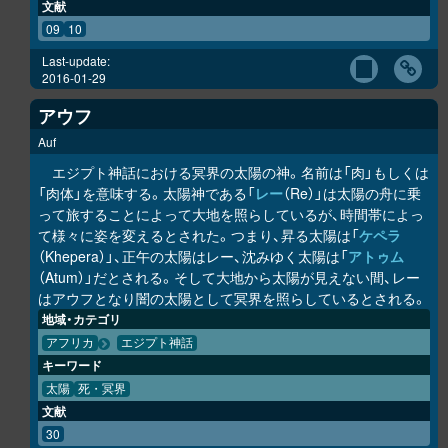
文献
09
10
Last-update:
2016-01-29
アウフ
Auf
エジプト神話における冥界の太陽の神。名前は「肉」もしくは
「肉体」を意味する。太陽神である「
レー
（Re）」は太陽の舟に乗
って旅することによって大地を照らしているが、時間帯によっ
て様々に姿を変えるとされた。つまり、昇る太陽は「
ケペラ
（Khepera）」、正午の太陽はレー、沈みゆく太陽は「
アトゥム
（Atum）」だとされる。そして大地から太陽が見えない間、レー
はアウフとなり闇の太陽として冥界を照らしているとされる。
地域・カテゴリ
アフリカ
エジプト神話
キーワード
太陽
死・冥界
文献
30