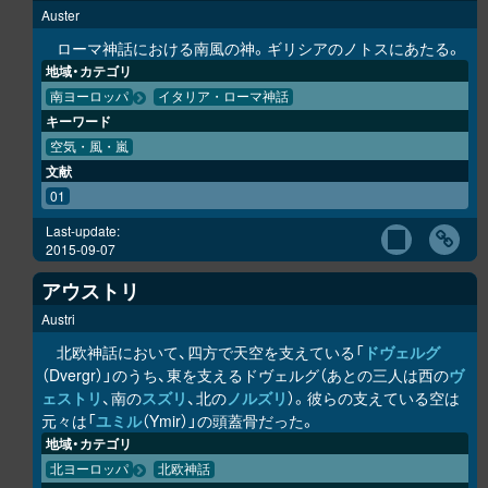
Auster
ローマ神話における南風の神。ギリシアのノトスにあたる。
地域・カテゴリ
南ヨーロッパ
イタリア・ローマ神話
キーワード
空気・風・嵐
文献
01
Last-update:
2015-09-07
アウストリ
Austri
北欧神話において、四方で天空を支えている「
ドヴェルグ
（Dvergr）」のうち、東を支えるドヴェルグ（あとの三人は西の
ヴ
ェストリ
、南の
スズリ
、北の
ノルズリ
）。彼らの支えている空は
元々は「
ユミル
（Ymir）」の頭蓋骨だった。
地域・カテゴリ
北ヨーロッパ
北欧神話