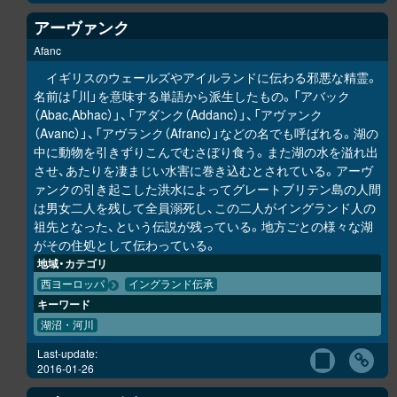
アーヴァンク
Afanc
イギリスのウェールズやアイルランドに伝わる邪悪な精霊。
名前は「川」を意味する単語から派生したもの。「アバック
（Abac,Abhac）」、「アダンク（Addanc）」、「アヴァンク
（Avanc）」、「アヴランク（Afranc）」などの名でも呼ばれる。湖の
中に動物を引きずりこんでむさぼり食う。また湖の水を溢れ出
させ、あたりを凄まじい水害に巻き込むとされている。アーヴ
ァンクの引き起こした洪水によってグレートブリテン島の人間
は男女二人を残して全員溺死し、この二人がイングランド人の
祖先となった、という伝説が残っている。地方ごとの様々な湖
がその住処として伝わっている。
地域・カテゴリ
西ヨーロッパ
イングランド伝承
キーワード
湖沼・河川
Last-update:
2016-01-26