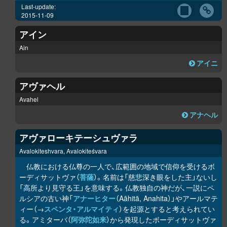
Last-update:
2015-11-09
アイン
Ain
アイニ
アヴァヘル
Avahel
アナヘル
アヴァローキテーシュヴァラ
Avalokiteshvara, Avalokiteśvara
仏教における仏尊の一人で、広範囲の地域で信仰を受けるボ
ーディサットヴァ（
菩薩
）。名前は「慈悲深き眼をした主」ないし
「高所より見守る王」を意味する。仏教独自の神だが、一説にペ
ルシアの古い神「
アナーヒター
（Aāhitā, Anahita）」やアールマテ
ィー（→
スペンタ・アルマイティ
）を起源とすると考えられてい
る。アミターバ（
阿弥陀如来
）から発現したボーディサットヴァ