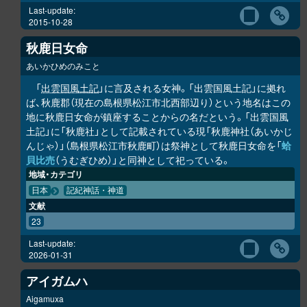
Last-update:
2015-10-28
秋鹿日女命
あいかひめのみこと
「
出雲国風土記
」に言及される女神。「出雲国風土記」に拠れ
ば、秋鹿郡（現在の島根県松江市北西部辺り）という地名はこの
地に秋鹿日女命が鎮座することからの名だという。「出雲国風
土記」に「秋鹿社」として記載されている現「秋鹿神社（あいかじ
んじゃ）」（島根県松江市秋鹿町）は祭神として秋鹿日女命を「
蛤
貝比売
（うむぎひめ）」と同神として祀っている。
地域・カテゴリ
日本
記紀神話・神道
文献
23
Last-update:
2026-01-31
アイガムハ
Aigamuxa