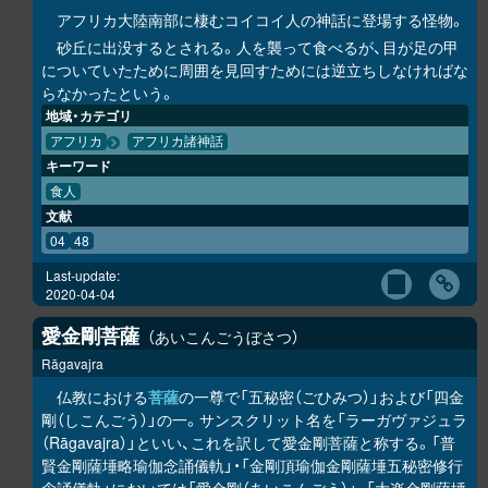
アフリカ大陸南部に棲むコイコイ人の神話に登場する怪物。
砂丘に出没するとされる。人を襲って食べるが、目が足の甲
についていたために周囲を見回すためには逆立ちしなければな
らなかったという。
地域・カテゴリ
アフリカ
アフリカ諸神話
キーワード
食人
文献
04
48
Last-update:
2020-04-04
愛金剛菩薩
あいこんごうぼさつ
Rāgavajra
仏教における
菩薩
の一尊で「五秘密（ごひみつ）」および「四金
剛（しこんごう）」の一。サンスクリット名を「ラーガヴァジュラ
（Rāgavajra）」といい、これを訳して愛金剛菩薩と称する。「普
賢金剛薩埵略瑜伽念誦儀軌」・「金剛頂瑜伽金剛薩埵五秘密修行