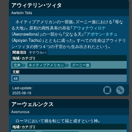
アウィテリン・ツィタ
Awitelin Tsita
ネイティブアメリカンの一部族、ズーニー族における「母な
る大地」。原初の両性具有の存在「
アウォナウィロナ
（Awonawilona）」の一部から「父なる天」「
アポヤン・タチュ
（Apoyan Tachu）」とともに成った。すべての生命はアウィテリ
ン・ツィタの持つ４つの子宮から生み出されたという。
関連項目
ヤナウルハ
地域・カテゴリ
北米
ネイティブアメリカン
ズーニー族
文献
48
Last-update:
2025-08-19
アーウェルンクス
Averruncus
ローマにおいて禍を転じて福と成すという神。
地域・カテゴリ