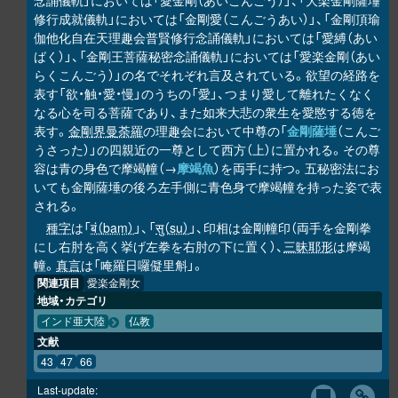
念誦儀軌」においては「愛金剛（あいこんごう）」、「大楽金剛薩埵
修行成就儀軌」においては「金剛愛（こんごうあい）」、「金剛頂瑜
伽他化自在天理趣会普賢修行念誦儀軌」においては「愛縛（あい
ばく）」、「金剛王菩薩秘密念誦儀軌」においては「愛楽金剛（あい
らくこんごう）」の名でそれぞれ言及されている。欲望の経路を
表す「欲・触・愛・慢」のうちの「愛」、つまり愛して離れたくなく
なる心を司る菩薩であり、また如来大悲の衆生を愛愍する徳を
表す。
金剛界曼荼羅
の理趣会において中尊の「
金剛薩埵
（こんご
うさった）」の四親近の一尊として西方（上）に置かれる。その尊
容は青の身色で摩竭幢（→
摩竭魚
）を両手に持つ。五秘密法にお
いても金剛薩埵の後ろ左手側に青色身で摩竭幢を持った姿で表
される。
種字
は「
बं（baṃ）
」、「
सु（su）
」、印相は金剛幢印（両手を金剛拳
にし右肘を高く挙げ左拳を右肘の下に置く）、
三昧耶形
は摩竭
幢。
真言
は「唵羅日囉儗里斛」。
関連項目
愛楽金剛女
地域・カテゴリ
インド亜大陸
仏教
文献
43
47
66
Last-update: