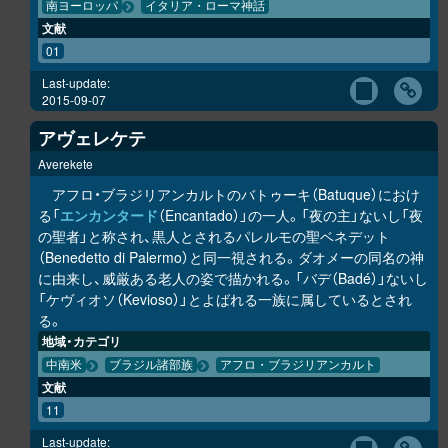
南ヨーロッパ
イタリア・ローマ神話
文献
01
Last-update:
2015-09-07
アヴェレケテ
Averekete
アフロ・ブラジリアンカルトのバトゥーキ（Batuque）におけ
る「
エンカンタード
（Encantado）」の一人。「夜の主」ないし「夜
の聖者」と称され、黒人とされるパレルモの聖ベネデット
（Benedetto di Palermo）と同一視される。ダオメーの同名の神
に由来し、威厳ある老人の姿で描かれる。「バデ（Badé）」ないし
「ケヴィオソ（Kevioso）」とよばれる一族に属しているとされ
る。
地域・カテゴリ
中南米
ブラジル諸部族
アフロ・ブラジリアンカルト
文献
11
Last-update: