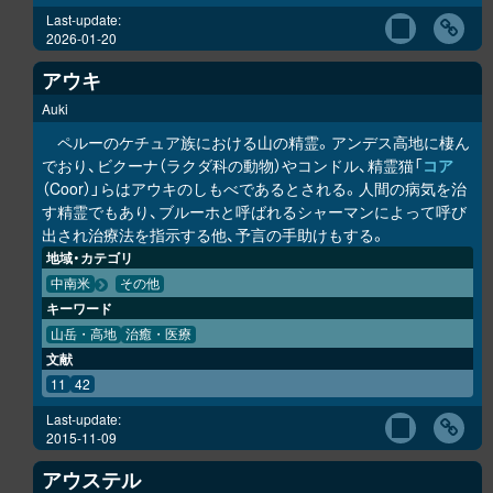
Last-update:
2026-01-20
アウキ
Auki
ペルーのケチュア族における山の精霊。アンデス高地に棲ん
でおり、ビクーナ（ラクダ科の動物）やコンドル、精霊猫「
コア
（Coor）」らはアウキのしもべであるとされる。人間の病気を治
す精霊でもあり、ブルーホと呼ばれるシャーマンによって呼び
出され治療法を指示する他、予言の手助けもする。
地域・カテゴリ
中南米
その他
キーワード
山岳・高地
治癒・医療
文献
11
42
Last-update:
2015-11-09
アウステル