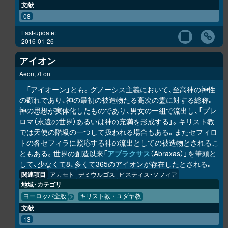
文献
08
Last-update:
2016-01-26
アイオン
Aeon, Æon
「アイオーン」とも。グノーシス主義において、至高神の神性
の顕れであり、神の最初の被造物たる高次の霊に対する総称。
神の思想が実体化したものであり、男女の一組で流出し、「プレ
ロマ（永遠の世界）あるいは神の充満を形成する」。キリスト教
では天使の階級の一つして扱われる場合もある。またセフィロ
トの各セフィラに照応する神の流出としての被造物とされるこ
ともある。世界の創造以来「
アブラクサス
（Abraxas）」を筆頭と
して、少なくて8、多くて365のアイオンが存在したとされる。
関連項目
アカモト
デミウルゴス
ピスティス・ソフィア
地域・カテゴリ
ヨーロッパ全般
キリスト教・ユダヤ教
文献
13