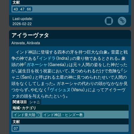
文献
43
47
66
Last-update:
2026-02-22
アイラーヴァタ
Airavata, Airāvata
インド神話に登場する四本の牙を持つ巨大な白象。雷霆と戦
争の神である「
インドラ
（Indra）」の乗り物であるとされる。象
頭の神「
ガネーシャ
（Ganeśa）」は元々人間の姿をした神だった
が、誕生日を祝う祝宴において、見つめられるだけで危険な「シ
ャニ（Śani）」と呼ばれる土星の神に見つめられたせいで人間の
頭をなくしてしまった。ガネーシャの代わりの頭がなかなか見
つからず、やむなく「
ヴィシュヌ
（Visnu）」によってアイラーヴ
ァタの頭を与えられたという。
関連項目
シャニ
地域・カテゴリ
インド亜大陸
インド神話・ヒンズー教
文献
07