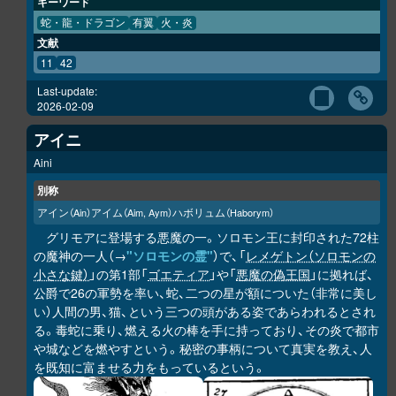
キーワード
蛇・龍・ドラゴン
有翼
火・炎
文献
11
42
Last-update:
2026-02-09
アイニ
Aini
別称
アイン
アイム
ハボリュム
（Ain）
（Aim, Aym）
（Haborym）
グリモアに登場する悪魔の一。ソロモン王に封印された72柱
の魔神の一人（→
"ソロモンの霊"
）で、「
レメゲトン（ソロモンの
小さな鍵）
」の第1部「
ゴエティア
」や「
悪魔の偽王国
」に拠れば、
公爵で26の軍勢を率い、蛇、二つの星が額についた（非常に美し
い）人間の男、猫、という三つの頭がある姿であらわれるとされ
る。毒蛇に乗り、燃える火の棒を手に持っており、その炎で都市
や城などを燃やすという。秘密の事柄について真実を教え、人
を既知に富ませる力をもっているという。