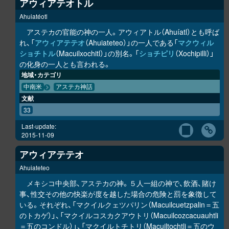
アウィアテオトル
Ahuiatéotl
アステカの官能の神の一人。アウィアトル（Ahuíatl）とも呼ば
れ、「
アウィアテテオ
（Ahuiateteo）」の一人である「
マクウィル
ショチトル
（Macuilxochitl）」の別名。「
ショチピリ
（Xochipilli）」
の化身の一人とも言われる。
地域・カテゴリ
中南米
アステカ神話
文献
33
Last-update:
2015-11-09
アウィアテテオ
Ahuiateteo
メキシコ中央部、アステカの神。５人一組の神で、飲酒、賭け
事、性交その他の快楽が度を越した場合の危険と罰を象徴して
いる。それぞれ、「マクイルクェツパリン（Macuilcuetzpalin＝五
のトカゲ）」、「マクイルコスカクアウトリ（Macuilcozcacuauhtli
＝五のコンドル）」、「マクイルトチトリ（Macuiltochtli＝五のウ