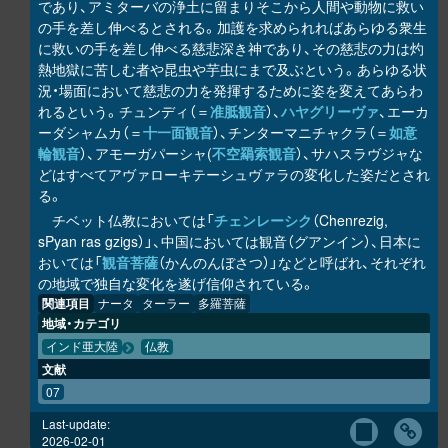
であり、アミターバの浄土に留まりそこから人間や動物に救い
の手を差し伸べるとされる。加護を求められればあらゆる衆生
に救いの手を差し伸べる慈悲深き神であり、その慈悲の力は灼
熱地獄に苦しむ者や昆虫や芋虫にまで及ぶという。あらゆる状
況・場面において慈悲の力を発揮するために姿を変えてあらわ
れるという。チュンディ（＝
准胝観音
）、
ハヤグリーヴァ
、エーカ
ーダシャムカ（＝
十一面観音
）、チンターマニチャクラ（＝
如意
輪観音
）、アモーガパーシャ(
不空羂索観音
）、サハスラヴジャな
どはすべてアヴァローキテーシュヴァラの変化した姿だとされ
る。
チベット仏教においては「
チェンレーシク
（Chenrezig,
sPyan ras gzigs）」、中国においては観音（グアンイン）、日本に
おいては「
観音菩薩
（かんのんぼさつ）」などと呼ばれ、それぞれ
の地域で独自な変化を遂げ信仰されている。
関連項目
ナータ
ターラー
多羅菩薩
地域・カテゴリ
インド亜大陸
仏教
文献
07
Last-update:
2026-02-01