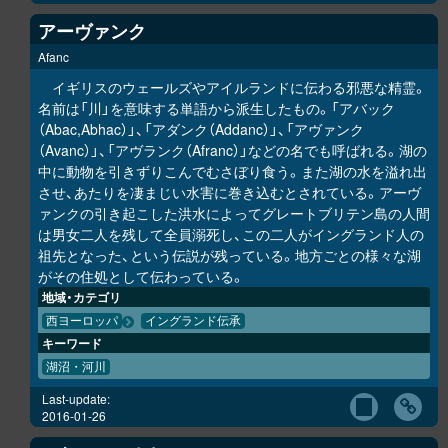
アーヴァンク
Afanc
イギリスのウェールズやアイルランドに伝わる邪悪な精霊。
名前は「川」を意味する単語から派生したもの。「アバック
（Abac,Abhac）」、「アダンク（Addanc）」、「アヴァンク
（Avanc）」、「アヴランク（Afranc）」などの名でも呼ばれる。湖の
中に動物を引きずりこんでむさぼり食う。また湖の水を溢れ出
させ、あたりを凄まじい水害に巻き込むとされている。アーヴ
ァンクの引き起こした洪水によってグレートブリテン島の人間
は男女二人を残して全員溺死し、この二人がイングランド人の
祖先となった、という伝説が残っている。地方ごとの様々な湖
がその住処として伝わっている。
地域・カテゴリ
西ヨーロッパ
イングランド伝承
キーワード
湖沼・河川
Last-update:
2016-01-26