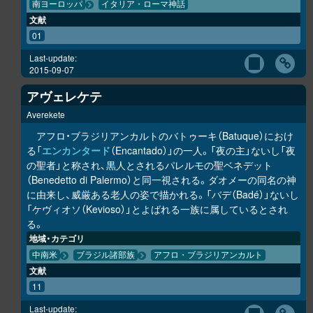
南ヨーロッパ
イタリア・ローマ神話
文献
01
Last-update:
2015-09-07
アヴェレケテ
Averekete
アフロ・ブラジリアンカルトのバトゥーキ（Batuque）におけ
る「
エンカンタード
（Encantado）」の一人。「夜の主」ないし「夜
の聖者」と称され、黒人とされるパレルモの聖ベネデット
（Benedetto di Palermo）と同一視される。ダオメーの同名の神
に由来し、威厳ある老人の姿で描かれる。「バデ（Badé）」ないし
「ケヴィオソ（Kevioso）」とよばれる一族に属しているとされ
る。
地域・カテゴリ
中南米
ブラジル諸部族
アフロ・ブラジリアンカルト
文献
11
Last-update: