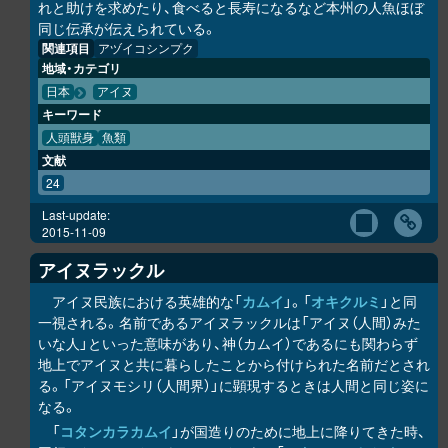
れと助けを求めたり、食べると長寿になるなど本州の人魚ほぼ
同じ伝承が伝えられている。
関連項目
アヅイコシンプク
地域・カテゴリ
日本
アイヌ
キーワード
人頭獣身
魚類
文献
24
Last-update:
2015-11-09
アイヌラック
ル
アイヌ民族における英雄的な「
カムイ
」。「
オキク
ル
ミ
」と同
一視される。名前であるアイヌラック
ル
は「アイヌ（人間）みた
いな人」といった意味があり、神（カムイ）であるにも関わらず
地上でアイヌと共に暮らしたことから付けられた名前だとされ
る。「アイヌモシ
リ
（人間界）」に顕現するときは人間と同じ姿に
なる。
「
コタンカ
ラ
カムイ
」が国造りのために地上に降りてきた時、