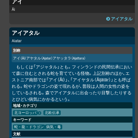
アイ
Äi
アイアタル
アイアタル
Aiatar
別称
アイ
アヤタル
アヤッタラ
（Äi）
（Ajatar）
（Ajattara）
もしくは「アジャタル」とも。フィンランドの民間伝承におい
て森に住むとされる蛇を育てている怪物。上記別称のほか、エ
ストニア南部では「アイ（Äi）」、「アイヤタル（Äijätär）」とも呼ば
れる。蛇やドラゴンの姿で現れるが、普段は人間の女性の姿を
しているされる。森でアイアタルに出会ったり目撃したりする
とひどい病気にかかるという。
地域・カテゴリ
北ヨーロッパ
北欧伝承
キーワード
蛇・龍・ドラゴン
病気・毒
文献