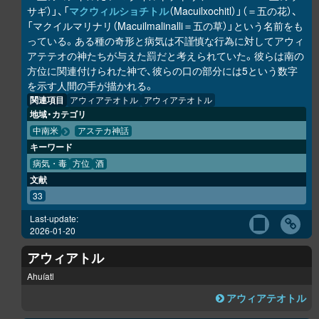
サギ）」、「
マクウィルショチトル
（Macuilxochitl）」（＝五の花）、
「マクイルマリナリ（Macuilmalinalli＝五の草）」という名前をも
っている。ある種の奇形と病気は不謹慎な行為に対してアウィ
アテテオの神たちが与えた罰だと考えられていた。彼らは南の
方位に関連付けられた神で、彼らの口の部分には5という数字
を示す人間の手が描かれる。
関連項目
アウィアテオトル
アウィアテオトル
地域・カテゴリ
中南米
アステカ神話
キーワード
病気・毒
方位
酒
文献
33
Last-update:
2026-01-20
アウィアトル
Ahuíatl
アウィアテオトル