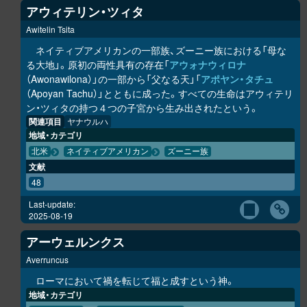
アウィテリン・ツィタ
Awitelin Tsita
ネイティブアメリカンの一部族、ズーニー族における「母な
る大地」。原初の両性具有の存在「
アウォナウィロナ
（Awonawilona）」の一部から「父なる天」「
アポヤン・タチュ
（Apoyan Tachu）」とともに成った。すべての生命はアウィテリ
ン・ツィタの持つ４つの子宮から生み出されたという。
関連項目
ヤナウルハ
地域・カテゴリ
北米
ネイティブアメリカン
ズーニー族
文献
48
Last-update:
2025-08-19
アーウェルンクス
Averruncus
ローマにおいて禍を転じて福と成すという神。
地域・カテゴリ