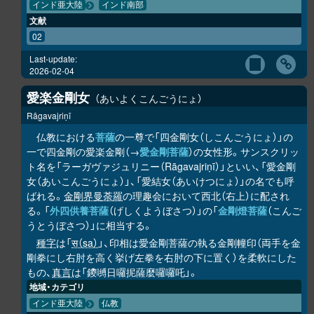
インド亜大陸
インド南部
文献
02
Last-update:
2026-02-04
愛楽金剛女
あいよくこんごうにょ
Rāgavajriṇī
仏教における
菩薩
の一尊で「四金剛女（しこんごうにょ）」の
一で四金剛の愛楽金剛（→
愛金剛菩薩
）の女性形。サンスクリッ
ト名を「ラーガヴァジュリニー（Rāgavajriṇī）」といい、「愛金剛
女（あいこんごうにょ）」、「愛結女（あいけつにょ）」の名でも呼
ばれる。
金剛界曼荼羅
の理趣会において西北（右上）に配され
る。「
外四供養菩薩
（げしくようぼさつ）」の「
金剛燈菩薩
（こんご
うとうぼさつ）」に相当する。
種字
は「
स（sa）
」、印相は愛金剛菩薩の執る金剛幢印（両手を金
剛拳にし右肘を高く挙げ左拳を右肘の下に置く）を柔軟にした
もの、
真言
は「鑁嚩日囉抳薩麼囉囉吒」。
地域・カテゴリ
インド亜大陸
仏教