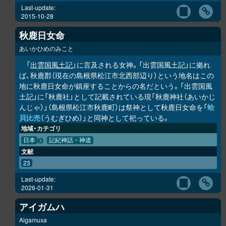
Last-update:
2015-10-28
秋鹿日女命
あいかひめのみこと
「
出雲国風土記
」に言及される女神。「出雲国風土記」に拠れ
ば、秋鹿郡（現在の島根県松江市北西部辺り）という地名はこの
地に秋鹿日女命が鎮座することからの名だという。「出雲国風
土記」に「秋鹿社」として記載されている現「秋鹿神社（あいかじ
んじゃ）」（島根県松江市秋鹿町）は祭神として秋鹿日女命を「
蛤
貝比売
（うむぎひめ）」と同神として祀っている。
地域・カテゴリ
日本
記紀神話・神道
文献
23
Last-update:
2026-01-31
アイガムハ
Aigamuxa