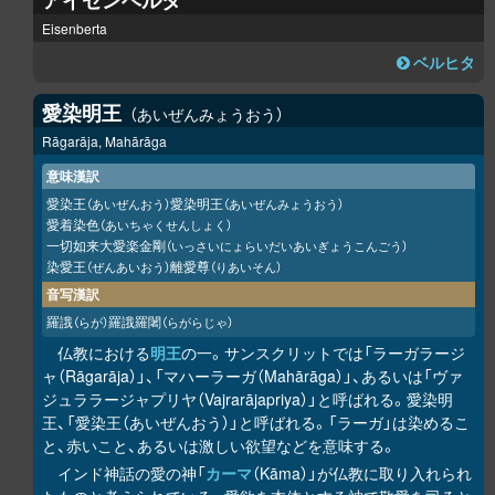
アイゼンベルタ
Eisenberta
ベルヒタ
愛染明王
あいぜんみょうおう
Rāgarāja, Mahārāga
意味漢訳
愛染王
愛染明王
（あいぜんおう）
（あいぜんみょうおう）
愛着染色
（あいちゃくせんしょく）
一切如来大愛楽金剛
（いっさいにょらいだいあいぎょうこんごう）
染愛王
離愛尊
（ぜんあいおう）
（りあいそん）
音写漢訳
羅誐
羅誐羅闍
（らが）
（らがらじゃ）
仏教における
明王
の一。サンスクリットでは「ラーガラージ
ャ（Rāgarāja）」、「マハーラーガ（Mahārāga）」、あるいは「ヴァ
ジュララージャプリヤ（Vajrarājapriya）」と呼ばれる。愛染明
王、「愛染王（あいぜんおう）」と呼ばれる。「ラーガ」は染めるこ
と、赤いこと、あるいは激しい欲望などを意味する。
インド神話の愛の神「
カーマ
（Kāma）」が仏教に取り入れられ