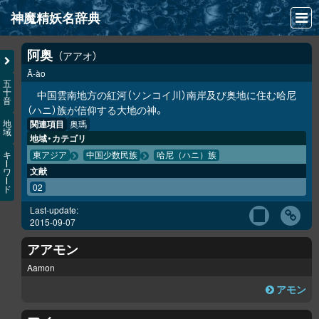
神魔精妖名辞典
NEWS
阿奥
アアオ
Ā-ào
INFO
五
十
中国雲南地方の紅河（ソンコイ川）南岸及び奥地に住む哈尼
音
文献
（ハニ）族が信仰する大地の神。
関連項目
奥瑪
地
域
検索
地域・カテゴリ
キ
東アジア
中国少数民族
哈尼（ハニ）族
凖項目
ー
文献
ワ
ー
02
ド
画像資料便覧
Last-update:
LINK
2015-09-07
アアモン
Aamon
アモン