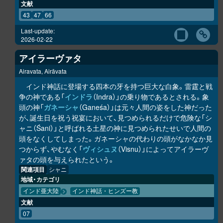
文献
43
47
66
Last-update:
2026-02-22
アイラーヴァタ
Airavata, Airāvata
インド神話に登場する四本の牙を持つ巨大な白象。雷霆と戦
争の神である「
インドラ
（Indra）」の乗り物であるとされる。象
頭の神「
ガネーシャ
（Ganeśa）」は元々人間の姿をした神だった
が、誕生日を祝う祝宴において、見つめられるだけで危険な「シ
ャニ（Śani）」と呼ばれる土星の神に見つめられたせいで人間の
頭をなくしてしまった。ガネーシャの代わりの頭がなかなか見
つからず、やむなく「
ヴィシュヌ
（Visnu）」によってアイラーヴ
ァタの頭を与えられたという。
関連項目
シャニ
地域・カテゴリ
インド亜大陸
インド神話・ヒンズー教
文献
07