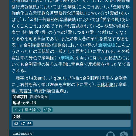
念誦儀軌」においては「愛金剛（あいこんごう）」、「大楽金剛薩埵
修行成就儀軌」においては「金剛愛（こんごうあい）」、「金剛頂瑜
伽他化自在天理趣会普賢修行念誦儀軌」においては「愛縛（あい
ばく）」、「金剛王菩薩秘密念誦儀軌」においては「愛楽金剛（あい
らくこんごう）」の名でそれぞれ言及されている。欲望の経路を
表す「欲・触・愛・慢」のうちの「愛」、つまり愛して離れたくなく
なる心を司る菩薩であり、また如来大悲の衆生を愛愍する徳を
表す。
金剛界曼荼羅
の理趣会において中尊の「
金剛薩埵
（こんご
うさった）」の四親近の一尊として西方（上）に置かれる。その尊
容は青の身色で摩竭幢（→
摩竭魚
）を両手に持つ。五秘密法にお
いても金剛薩埵の後ろ左手側に青色身で摩竭幢を持った姿で表
される。
種字
は「
बं（baṃ）
」、「
सु（su）
」、印相は金剛幢印（両手を金剛拳
にし右肘を高く挙げ左拳を右肘の下に置く）、
三昧耶形
は摩竭
幢。
真言
は「唵羅日囉儗里斛」。
関連項目
愛楽金剛女
地域・カテゴリ
インド亜大陸
仏教
文献
43
47
66
Last-update: