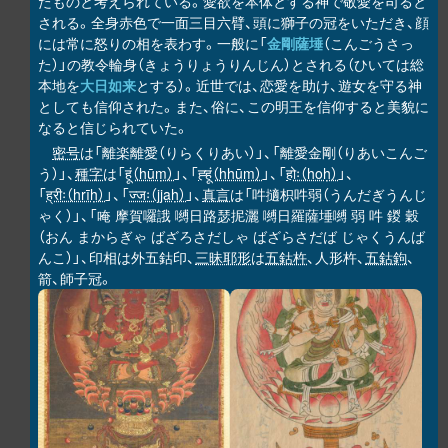
たものと考えられている。愛欲を本体とする神で敬愛を司ると
される。全身赤色で一面三目六臂、頭に獅子の冠をいただき、顔
には常に怒りの相を表わす。一般に「
金剛薩埵
（こんごうさっ
た）」の教令輪身（きょうりょうりんじん）とされる（ひいては総
本地を
大日如来
とする）。近世では、恋愛を助け、遊女を守る神
としても信仰された。また、俗に、この明王を信仰すると美貌に
なると信じられていた。
密号
は「離楽離愛（りらくりあい）」、「離愛金剛（りあいこんご
う）」、
種字
は「
हूं（hūṃ）
」、「
ह्हूं（hhūṃ）
」、「
होः（hoḥ）
」、
「
ह्रीः（hrīḥ）
」、「
ज्जः（jjaḥ）
」、
真言
は「吽擿枳吽弱（うんだぎうんじ
ゃく）」、「唵 摩賀囉誐 嚩日路瑟抳灑 嚩日羅薩埵嚩 弱 吽 鍐 穀
（おん まからぎゃ ばざろさだしゃ ばざらさだば じゃくうんば
んこ）」、印相は外五鈷印、
三昧耶形
は
五鈷杵
、人形杵、
五鈷鉤
、
箭、師子冠。