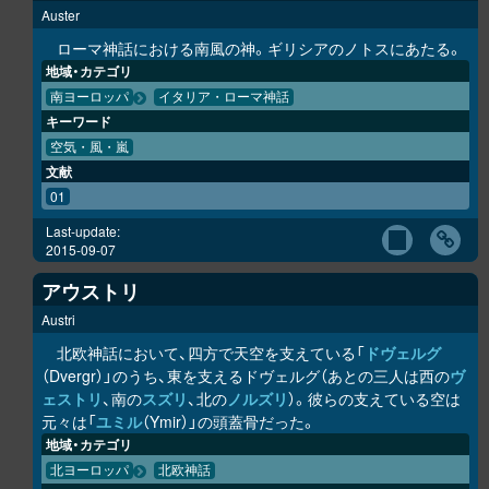
Auster
ローマ神話における南風の神。ギリシアのノトスにあたる。
地域・カテゴリ
南ヨーロッパ
イタリア・ローマ神話
キーワード
空気・風・嵐
文献
01
Last-update:
2015-09-07
アウストリ
Austri
北欧神話において、四方で天空を支えている「
ドヴェルグ
（Dvergr）」のうち、東を支えるドヴェルグ（あとの三人は西の
ヴ
ェストリ
、南の
スズリ
、北の
ノルズリ
）。彼らの支えている空は
元々は「
ユミル
（Ymir）」の頭蓋骨だった。
地域・カテゴリ
北ヨーロッパ
北欧神話