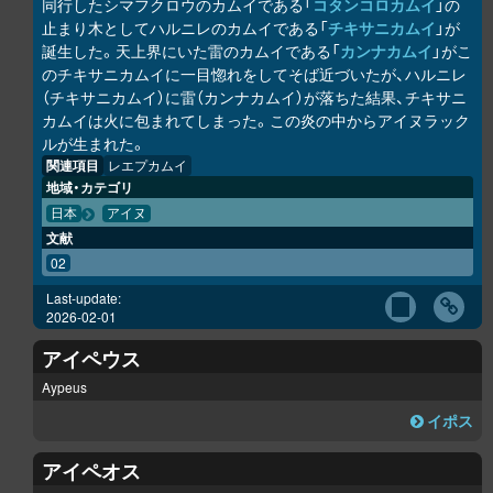
同行したシマフクロウのカムイである「
コタンコ
ロ
カムイ
」の
止まり木としてハルニレのカムイである「
チキサニカムイ
」が
誕生した。天上界にいた雷のカムイである「
カンナカムイ
」がこ
のチキサニカムイに一目惚れをしてそば近づいたが、ハルニレ
（チキサニカムイ）に雷（カンナカムイ）が落ちた結果、チキサニ
カムイは火に包まれてしまった。この炎の中からアイヌラック
ル
が生まれた。
関連項目
レエプカムイ
地域・カテゴリ
日本
アイヌ
文献
02
Last-update:
2026-02-01
アイペウス
Aypeus
イポス
アイペオス