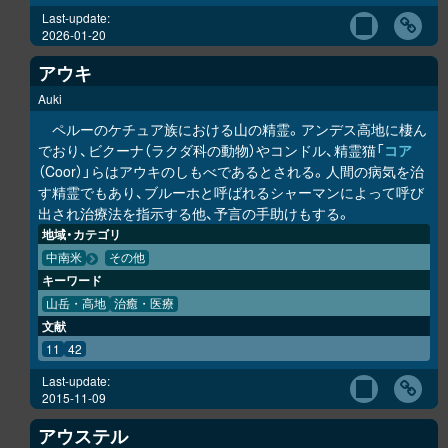
Last-update:
2026-01-20
アウキ
Auki
ペルーのケチュア族における山の精霊。アンデス高地に棲ん
でおり、ビクーナ（ラクダ科の動物）やコンドル、精霊猫「
コア
（Coor）」らはアウキのしもべであるとされる。人間の病気を治
す精霊でもあり、ブルーホと呼ばれるシャーマンによって呼び
出され治療法を指示する他、予言の手助けもする。
地域・カテゴリ
中南米
その他
キーワード
山岳・高地
治癒・医療
文献
11
42
Last-update:
2015-11-09
アウステル