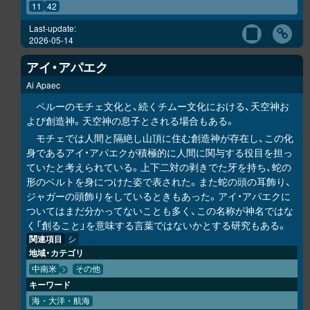
11
42
Last-update:
2026-05-14
アイ・アパエク
Ai Apaec
ペルーのモチェ文化と、続くチムー文化における、天空神お
よび創造神。天空神の息子とされる場合もある。
モチェでは人間と隔絶し山頂に住む創造神が存在し、この化
身であるアイ・アパエクが積極的に人間に関与する役目を担っ
ていたと考えられている。上下二対の剥きでた牙を持ち、蛇の
形のベルトを身につけた姿で表された。また蛇の頭の耳飾り、
ジャガーの頭飾りをしているときもあった。アイ・アパエクに
ついてはまだ分かってないことも多く、この名称が神名ではな
く「創ること」を意味する言葉ではないかとする研究もある。
関連項目
シ
地域・カテゴリ
中南米
その他
キーワード
海・大洋・航海