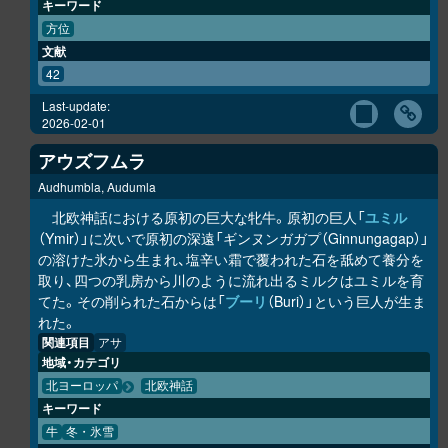
キーワード
方位
文献
42
Last-update:
2026-02-01
アウズフムラ
Audhumbla, Audumla
北欧神話における原初の巨大な牝牛。原初の巨人「
ユミル
（Ymir）」に次いで原初の深遠「ギンヌンガガプ（Ginnungagap）」
の溶けた氷から生まれ、塩辛い霜で覆われた石を舐めて養分を
取り、四つの乳房から川のように流れ出るミルクはユミルを育
てた。その削られた石からは「
ブーリ
（Buri）」という巨人が生ま
れた。
関連項目
アサ
地域・カテゴリ
北ヨーロッパ
北欧神話
キーワード
牛
冬・氷雪