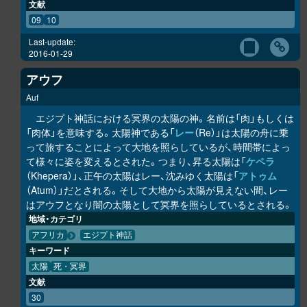
文献
09
10
Last-update:
2016-01-29
アウフ
Auf
エジプト神話における冥界の太陽の神。名前は「肉」もしくは
「肉体」を意味する。太陽神である「
レー
（Re）」は太陽の舟に乗
って旅することによって大地を照らしているが、時間帯によっ
て様々に姿を変えるとされた。つまり、昇る太陽は「
ケペラ
（Khepera）」、正午の太陽はレー、沈みゆく太陽は「
アトゥム
（Atum）」だとされる。そして大地から太陽が見えない間、レー
はアウフとなり闇の太陽として冥界を照らしているとされる。
地域・カテゴリ
アフリカ
エジプト神話
キーワード
太陽
死・冥界
文献
30