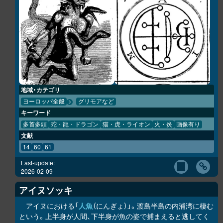
地域・カテゴリ
ヨーロッパ全般
グリモアなど
キーワード
多首多頭
蛇・龍・ドラゴン
猫・虎・ライオン
火・炎
画像有り
文献
14
60
61
Last-update:
2026-02-09
アイヌソッキ
アイヌにおける「
人魚
（にんぎょ）」。渡島半島の内浦湾に棲む
という。上半身が人間、下半身が魚の姿で捕まえると逃してく