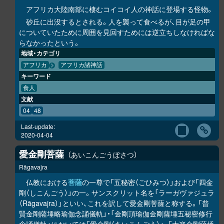
アフリカ大陸南部に棲むコイコイ人の神話に登場する怪物。
砂丘に出没するとされる。人を襲って食べるが、目が足の甲
についていたために周囲を見回すためには逆立ちしなければな
らなかったという。
地域・カテゴリ
アフリカ
アフリカ諸神話
キーワード
食人
文献
04
48
Last-update:
2020-04-04
愛金剛菩薩
あいこんごうぼさつ
Rāgavajra
仏教における
菩薩
の一尊で「五秘密（ごひみつ）」および「四金
剛（しこんごう）」の一。サンスクリット名を「ラーガヴァジュラ
（Rāgavajra）」といい、これを訳して愛金剛菩薩と称する。「普
賢金剛薩埵略瑜伽念誦儀軌」・「金剛頂瑜伽金剛薩埵五秘密修行