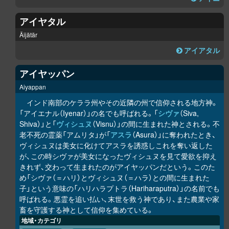
アイヤタル
Äijätär
アイアタル
アイヤッパン
Aiyappan
インド南部のケララ州やその近隣の州で信仰される地方神。
「アイエナル（Iyenar）」の名でも呼ばれる。「
シヴァ
（Siva,
Shiva）」と「
ヴィシュヌ
（Visnu）」の間に生まれた神とされる。不
老不死の霊薬「アムリタ」が「
アスラ
（Asura）」に奪われたとき、
ヴィシュヌは美女に化けてアスラを誘惑しこれを奪い返した
が、この時シヴァが美女になったヴィシュヌを見て愛欲を抑え
きれず、交わって生まれたのがアイヤッパンだという。このた
め「シヴァ（＝ハリ）とヴィシュヌ（＝ハラ）との間に生まれた
子」という意味の「ハリハラプトラ（Hariharaputra）」の名前でも
呼ばれる。悪霊を追い払い、末世を救う神であり、また農業や家
畜を守護する神として信仰を集めている。
地域・カテゴリ