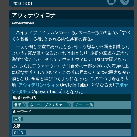
2018-03-04
アウォナウィロナ
Awonawilona
ネイティブアメリカンの一部族、ズーニー族の神話で、「すべ
てを包容する者」とされる両性具有の存在。
一切が闇と空虚であったとき、様々な思念から霧を創造した
という。霧が濃くなるとそれは雨となり、原初の空虚を広大な
海洋で満たした。そしてアウォナウィロナ自身は太陽となっ
た。さらにアウォナウィロナは自分の一部を剥いで、海洋の上
に緑なす苔としておいた。この苔は固まると２つの巨大な被造
物となり、永遠と結びつくようになった。この二つは母なる大
地「
アウィテリン・ツィタ
（Awitelin Tsita）」と父なる天「
アポヤ
ン・タチュ
（Apoyan Tachu）」となった。
地域・カテゴリ
北米
ネイティブアメリカン
ズーニー族
キーワード
太陽
文献
01
31