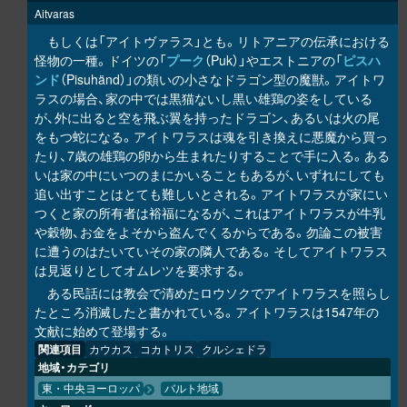
Aitvaras
もしくは「アイトヴァラス」とも。リトアニアの伝承における
怪物の一種。ドイツの「
プーク
（Puk）」やエストニアの「
ピスハ
ンド
（Pisuhänd）」の類いの小さなドラゴン型の魔獣。アイトワ
ラスの場合、家の中では黒猫ないし黒い雄鶏の姿をしている
が、外に出ると空を飛ぶ翼を持ったドラゴン、あるいは火の尾
をもつ蛇になる。アイトワラスは魂を引き換えに悪魔から買っ
たり、7歳の雄鶏の卵から生まれたりすることで手に入る。ある
いは家の中にいつのまにかいることもあるが、いずれにしても
追い出すことはとても難しいとされる。アイトワラスが家にい
つくと家の所有者は裕福になるが、これはアイトワラスが牛乳
や穀物、お金をよそから盗んでくるからである。勿論この被害
に遭うのはたいていその家の隣人である。そしてアイトワラス
は見返りとしてオムレツを要求する。
ある民話には教会で清めたロウソクでアイトワラスを照らし
たところ消滅したと書かれている。アイトワラスは1547年の
文献に始めて登場する。
関連項目
カウカス
コカトリス
クルシェドラ
地域・カテゴリ
東・中央ヨーロッパ
バルト地域