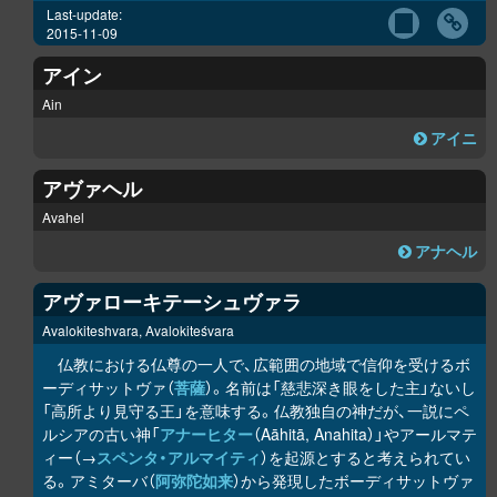
Last-update:
2015-11-09
アイン
Ain
アイニ
アヴァヘル
Avahel
アナヘル
アヴァローキテーシュヴァラ
Avalokiteshvara, Avalokiteśvara
仏教における仏尊の一人で、広範囲の地域で信仰を受けるボ
ーディサットヴァ（
菩薩
）。名前は「慈悲深き眼をした主」ないし
「高所より見守る王」を意味する。仏教独自の神だが、一説にペ
ルシアの古い神「
アナーヒター
（Aāhitā, Anahita）」やアールマテ
ィー（→
スペンタ・アルマイティ
）を起源とすると考えられてい
る。アミターバ（
阿弥陀如来
）から発現したボーディサットヴァ