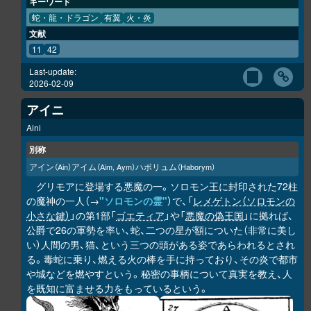
キーワード
蛇・龍・ドラゴン
有翼
火・炎
文献
11
42
Last-update:
2026-02-09
アイニ
Aini
別称
アイン
アイム
ハボリュム
（Ain）
（Aim, Aym）
（Haborym）
グリモアに登場する悪魔の一。ソロモン王に封印された72柱
の魔神の一人（→
"ソロモンの霊"
）で、「
レメゲトン（ソロモンの
小さな鍵）
」の第1部「
ゴエティア
」や「
悪魔の偽王国
」に拠れば、
公爵で26の軍勢を率い、蛇、二つの星が額についた（非常に美し
い）人間の男、猫、という三つの頭がある姿であらわれるとされ
る。毒蛇に乗り、燃える火の棒を手に持っており、その炎で都市
や城などを燃やすという。秘密の事柄について真実を教え、人
を既知に富ませる力をもっているという。