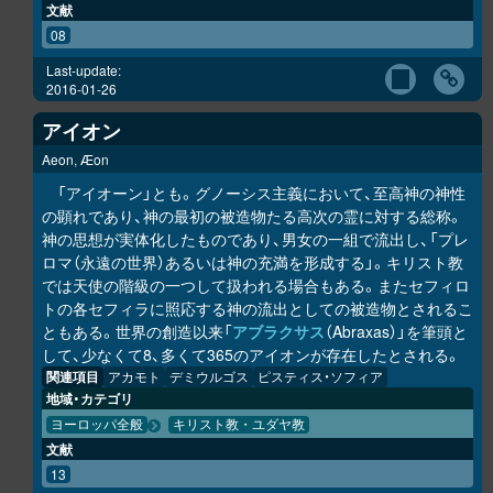
文献
08
Last-update:
2016-01-26
アイオン
Aeon, Æon
「アイオーン」とも。グノーシス主義において、至高神の神性
の顕れであり、神の最初の被造物たる高次の霊に対する総称。
神の思想が実体化したものであり、男女の一組で流出し、「プレ
ロマ（永遠の世界）あるいは神の充満を形成する」。キリスト教
では天使の階級の一つして扱われる場合もある。またセフィロ
トの各セフィラに照応する神の流出としての被造物とされるこ
ともある。世界の創造以来「
アブラクサス
（Abraxas）」を筆頭と
して、少なくて8、多くて365のアイオンが存在したとされる。
関連項目
アカモト
デミウルゴス
ピスティス・ソフィア
地域・カテゴリ
ヨーロッパ全般
キリスト教・ユダヤ教
文献
13