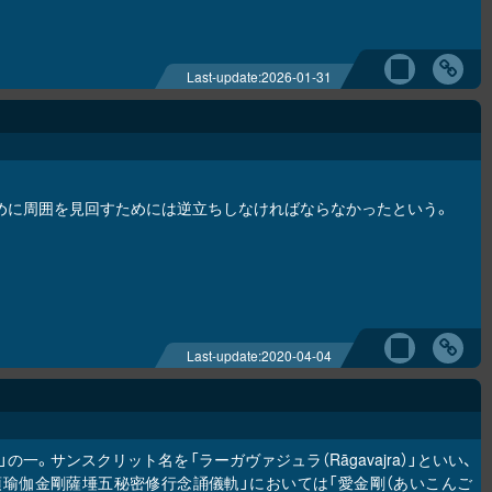
Last-update:
2026-01-31
めに周囲を見回すためには逆立ちしなければならなかったという。
Last-update:
2020-04-04
の一。サンスクリット名を「ラーガヴァジュラ（Rāgavajra）」といい、
頂瑜伽金剛薩埵五秘密修行念誦儀軌」においては「愛金剛（あいこんご