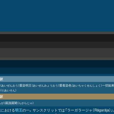
訳
愛染明王
愛着染色
一切如
（あいぜんおう）
（あいぜんみょうおう）
（あいちゃくせんしょく）
（りあいそん）
訳
羅誐羅闍
らが）
（らがらじゃ）
教における
明王
の一。サンスクリットでは「ラーガラージャ（Rāgarāja）