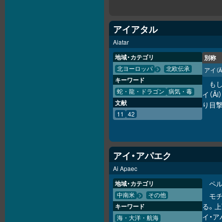
アイアタル
Aiatar
地域・カテゴリ
別称
北ヨーロッパ
北欧伝承
アイ
（Ä
キーワード
も
蛇・龍・ドラゴン
病気・毒
イ（Ä
文献
り目
11
42
アイ・アパエク
Ai Apaec
ペ
地域・カテゴリ
モ
中南米
その他
る。
キーワード
イ・
海・大洋・航海