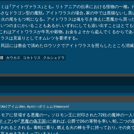
しくは「アイトヴァラス」とも。リトアニアの伝承における怪物の一種。ド
小さなドラゴン型の魔獣。アイトワラスの場合、家の中では黒猫ないし黒
は火の尾をもつ蛇になる。アイトワラスは魂を引き換えに悪魔から買った
にいつのまにかいることもあるが、いずれにしても追い出すことはとても
、これはアイトワラスが牛乳や穀物、お金をよそから盗んでくるからであ
ワラスは見返りとしてオムレツを要求する。
る民話には教会で清めたロウソクでアイトワラスを照らしたところ消滅し
目
カウカス
コカトリス
クルシェドラ
アイム
ハボリュム
（Ain）
（Aim, Aym）
（Haborym）
リモアに登場する悪魔の一。ソロモン王に封印された72柱の魔神の一人
ティア
」や「
悪魔の偽王国
」に拠れば、公爵で26の軍勢を率い、蛇、二つ
らわれるとされる。毒蛇に乗り、燃える火の棒を手に持っており、その炎
に富ませる力をもっているという。