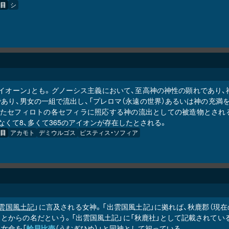
目
シ
アイオーン」とも。グノーシス主義において、至高神の神性の顕れであり
であり、男女の一組で流出し、「プレロマ（永遠の世界）あるいは神の充満
またセフィロトの各セフィラに照応する神の流出としての被造物とされ
なくて8、多くて365のアイオンが存在したとされる。
目
アカモト
デミウルゴス
ピスティス・ソフィア
雲国風土記
」に言及される女神。「出雲国風土記」に拠れば、秋鹿郡（現
とからの名だという。「出雲国風土記」に「秋鹿社」として記載されている
女命を「
蛤貝比売
（うむぎひめ）」と同神として祀っている。