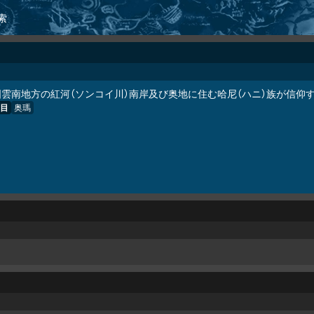
索
国雲南地方の紅河（ソンコイ川）南岸及び奥地に住む哈尼（ハニ）族が信仰
目
奥瑪