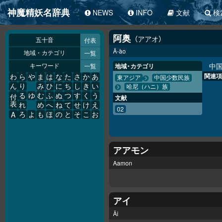
神魔精妖名辞典
NEWS
INFO
文献
検
阿奥
アアオ
付表
五十音
Ā-ào
一覧
地域・カテゴリ
中
一覧
地域・カテゴリ
キーワード
関連項
わ
ら
や
ま
は
な
た
さ
か
あ
東アジア
中国少数民族
ん
り
み
ひ
に
ち
し
き
い
哈尼（ハニ）族
る
ゆ
む
ふ
ぬ
つ
す
く
う
付
文献
表
れ
め
へ
ね
て
せ
け
え
02
A
ろ
よ
も
ほ
の
と
そ
こ
お
アアモン
Aamon
アイ
Äi