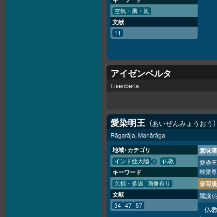
空気・風・嵐
文献
11
アイゼンベルタ
Eisenberta
愛染明王
あいぜんみょうおう
Rāgarāja, Mahārāga
地域・カテゴリ
意味漢
インド亜大陸
仏教
愛染王
離愛尊
キーワード
音写漢
欠損・多過
画像有り
文献
羅誐
（
34
47
57
仏