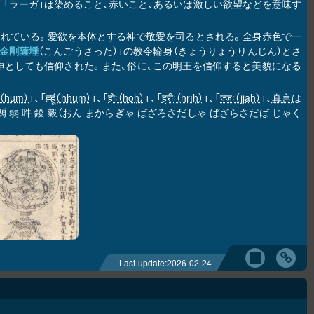
と呼ばれる。「ラーガ」は染めること、赤いこと、あるいは激しい欲望などを意味す
えられている。愛欲を本体とする神で敬愛を司るとされる。全身赤色で一
金剛薩埵
（こんごうさった）」の教令輪身（きょうりょうりんじん）とさ
神としても信仰された。また、俗に、この明王を信仰すると美貌になる
ूं（hūṃ）
」、「
ह्हूं（hhūṃ）
」、「
होः（hoḥ）
」、「
ह्रीः（hrīḥ）
」、「
ज्जः（jjaḥ）
」、
真言
は
 弱 吽 鍐 穀（おん まからぎゃ ばざろさだしゃ ばざらさだば じゃく
。
Last-update:
2026-02-24