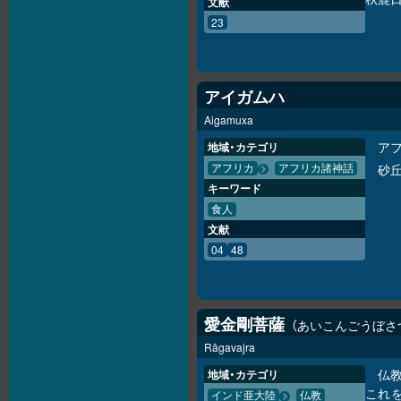
文献
23
アイガムハ
Aigamuxa
ア
地域・カテゴリ
砂
アフリカ
アフリカ諸神話
キーワード
食人
文献
04
48
愛金剛菩薩
あいこんごうぼさ
Rāgavajra
仏
地域・カテゴリ
これ
インド亜大陸
仏教