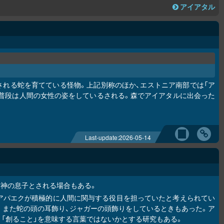
アイアタル
される蛇を育てている怪物。上記別称のほか、エストニア南部では「ア
現れるが、普段は人間の女性の姿をしているされる。森でアイアタルに出会った
Last-update:
2026-05-14
空神の息子とされる場合もある。
アパエクが積極的に人間に関与する役目を担っていたと考えられてい
。また蛇の頭の耳飾り、ジャガーの頭飾りをしているときもあった。ア
「創ること」を意味する言葉ではないかとする研究もある。