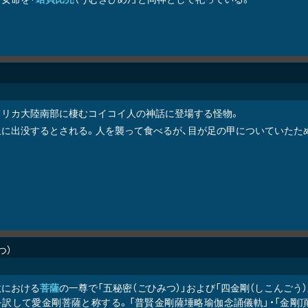
フリカ大陸南部に棲むコイコイ人の神話に登場する怪物。
丘に出没するとされる。人を襲って食べるが、目が足の甲についていたた
つ
教における
菩薩
の一尊で「五秘密（ごひみつ）」および「四金剛（しこんごう）」
を訳して愛金剛菩薩と称する。「普賢金剛薩埵略瑜伽念誦儀軌」・「金剛