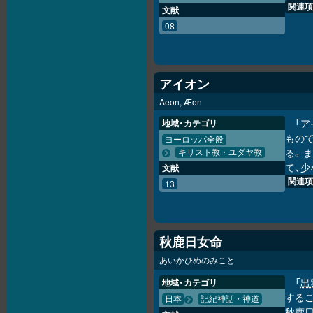
関連項
文献
08
アイオン
Aeon, Æon
「
地域・カテゴリ
もの
ヨーロッパ全般
る。
キリスト教・ユダヤ教
て、少
文献
関連項
13
秋鹿日女命
あいかひめのみこと
「
出
地域・カテゴリ
するこ
日本
記紀神話・神道
秋鹿日