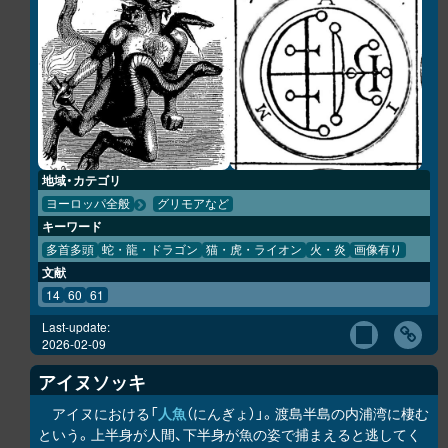
地域・カテゴリ
ヨーロッパ全般
グリモアなど
キーワード
多首多頭
蛇・龍・ドラゴン
猫・虎・ライオン
火・炎
画像有り
文献
14
60
61
Last-update:
2026-02-09
アイヌソッキ
アイヌにおける「
人魚
（にんぎょ）」。渡島半島の内浦湾に棲む
という。上半身が人間、下半身が魚の姿で捕まえると逃してく