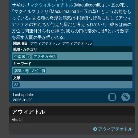
サギ）」、「
マクウィルショチトル
（Macuilxochitl）」（＝五の花）、
「マクイルマリナリ（Macuilmalinalli＝五の草）」という名前をも
っている。ある種の奇形と病気は不謹慎な行為に対してアウィ
アテテオの神たちが与えた罰だと考えられていた。彼らは南の
方位に関連付けられた神で、彼らの口の部分には5という数字
を示す人間の手が描かれる。
関連項目
アウィアテオトル
アウィアテオトル
地域・カテゴリ
中南米
アステカ神話
キーワード
病気・毒
方位
酒
文献
33
Last-update:
2026-01-20
アウィアトル
Ahuíatl
アウィアテオトル