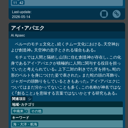
11
42
Last-update:
2026-05-14
アイ・アパエク
Ai Apaec
ペルーのモチェ文化と、続くチムー文化における、天空神お
よび創造神。天空神の息子とされる場合もある。
モチェでは人間と隔絶し山頂に住む創造神が存在し、この化
身であるアイ・アパエクが積極的に人間に関与する役目を担っ
ていたと考えられている。上下二対の剥きでた牙を持ち、蛇の
形のベルトを身につけた姿で表された。また蛇の頭の耳飾り、
ジャガーの頭飾りをしているときもあった。アイ・アパエクに
ついてはまだ分かってないことも多く、この名称が神名ではな
く「創ること」を意味する言葉ではないかとする研究もある。
関連項目
シ
地域・カテゴリ
中南米
その他
キーワード
海・大洋・航海