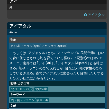
アイ
Äi
アイアタル
アイアタル
Aiatar
別称
アイ
アヤタル
アヤッタラ
（Äi）
（Ajatar）
（Ajattara）
もしくは「アジャタル」とも。フィンランドの民間伝承におい
て森に住むとされる蛇を育てている怪物。上記別称のほか、エ
ストニア南部では「アイ（Äi）」、「アイヤタル（Äijätär）」とも呼ば
れる。蛇やドラゴンの姿で現れるが、普段は人間の女性の姿を
しているされる。森でアイアタルに出会ったり目撃したりする
とひどい病気にかかるという。
地域・カテゴリ
北ヨーロッパ
北欧伝承
キーワード
蛇・龍・ドラゴン
病気・毒
文献