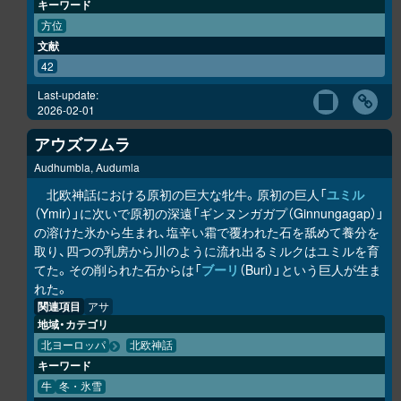
キーワード
方位
文献
42
Last-update:
2026-02-01
アウズフムラ
Audhumbla, Audumla
北欧神話における原初の巨大な牝牛。原初の巨人「
ユミル
（Ymir）」に次いで原初の深遠「ギンヌンガガプ（Ginnungagap）」
の溶けた氷から生まれ、塩辛い霜で覆われた石を舐めて養分を
取り、四つの乳房から川のように流れ出るミルクはユミルを育
てた。その削られた石からは「
ブーリ
（Buri）」という巨人が生ま
れた。
関連項目
アサ
地域・カテゴリ
北ヨーロッパ
北欧神話
キーワード
牛
冬・氷雪