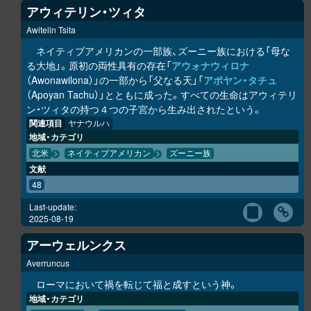
アウィテリン・ツィタ
Awitelin Tsita
ネイティブアメリカンの一部族、ズーニー族における「母な
る大地」。原初の両性具有の存在「
アウォナウィロナ
（Awonawilona）」の一部から「父なる天」「
アポヤン・タチュ
（Apoyan Tachu）」とともに成った。すべての生命はアウィテリ
ン・ツィタの持つ４つの子宮から生み出されたという。
関連項目
ヤナウルハ
地域・カテゴリ
北米
ネイティブアメリカン
ズーニー族
文献
48
Last-update:
2025-08-19
アーウェルンクス
Averruncus
ローマにおいて禍を転じて福と成すという神。
地域・カテゴリ