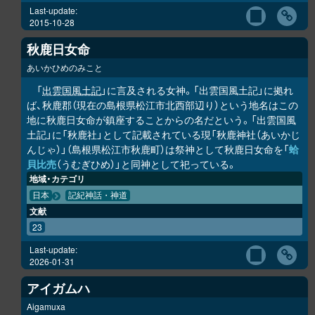
Last-update:
2015-10-28
秋鹿日女命
あいかひめのみこと
「
出雲国風土記
」に言及される女神。「出雲国風土記」に拠れ
ば、秋鹿郡（現在の島根県松江市北西部辺り）という地名はこの
地に秋鹿日女命が鎮座することからの名だという。「出雲国風
土記」に「秋鹿社」として記載されている現「秋鹿神社（あいかじ
んじゃ）」（島根県松江市秋鹿町）は祭神として秋鹿日女命を「
蛤
貝比売
（うむぎひめ）」と同神として祀っている。
地域・カテゴリ
日本
記紀神話・神道
文献
23
Last-update:
2026-01-31
アイガムハ
Aigamuxa