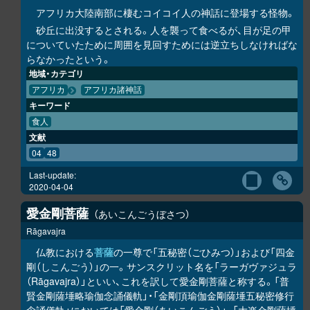
アフリカ大陸南部に棲むコイコイ人の神話に登場する怪物。
砂丘に出没するとされる。人を襲って食べるが、目が足の甲
についていたために周囲を見回すためには逆立ちしなければな
らなかったという。
地域・カテゴリ
アフリカ
アフリカ諸神話
キーワード
食人
文献
04
48
Last-update:
2020-04-04
愛金剛菩薩
あいこんごうぼさつ
Rāgavajra
仏教における
菩薩
の一尊で「五秘密（ごひみつ）」および「四金
剛（しこんごう）」の一。サンスクリット名を「ラーガヴァジュラ
（Rāgavajra）」といい、これを訳して愛金剛菩薩と称する。「普
賢金剛薩埵略瑜伽念誦儀軌」・「金剛頂瑜伽金剛薩埵五秘密修行