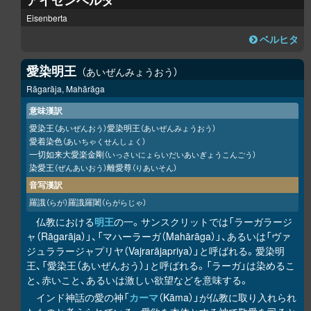
アイゼンベルタ
Eisenberta
ベルヒタ
愛染明王
あいぜんみょうおう
Rāgarāja, Mahārāga
意味漢訳
愛染王
愛染明王
（あいぜんおう）
（あいぜんみょうおう）
愛着染色
（あいちゃくせんしょく）
一切如来大愛楽金剛
（いっさいにょらいだいあいぎょうこんごう）
染愛王
離愛尊
（ぜんあいおう）
（りあいそん）
音写漢訳
羅誐
羅誐羅闍
（らが）
（らがらじゃ）
仏教における
明王
の一。サンスクリットでは「ラーガラージ
ャ（Rāgarāja）」、「マハーラーガ（Mahārāga）」、あるいは「ヴァ
ジュララージャプリヤ（Vajrarājapriya）」と呼ばれる。愛染明
王、「愛染王（あいぜんおう）」と呼ばれる。「ラーガ」は染めるこ
と、赤いこと、あるいは激しい欲望などを意味する。
インド神話の愛の神「
カーマ
（Kāma）」が仏教に取り入れられ