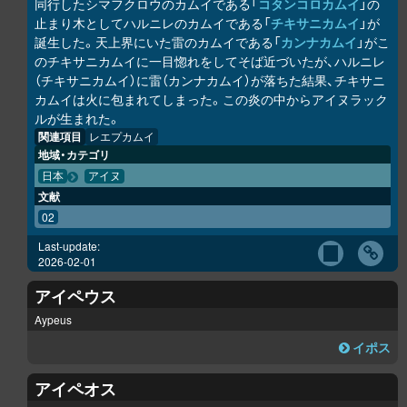
同行したシマフクロウのカムイである「
コタンコ
ロ
カムイ
」の
止まり木としてハルニレのカムイである「
チキサニカムイ
」が
誕生した。天上界にいた雷のカムイである「
カンナカムイ
」がこ
のチキサニカムイに一目惚れをしてそば近づいたが、ハルニレ
（チキサニカムイ）に雷（カンナカムイ）が落ちた結果、チキサニ
カムイは火に包まれてしまった。この炎の中からアイヌラック
ル
が生まれた。
関連項目
レエプカムイ
地域・カテゴリ
日本
アイヌ
文献
02
Last-update:
2026-02-01
アイペウス
Aypeus
イポス
アイペオス