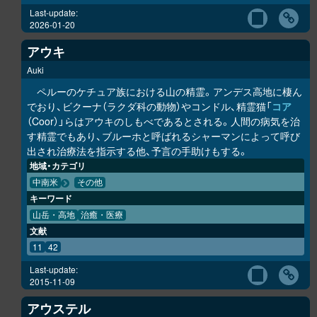
Last-update:
2026-01-20
アウキ
Auki
ペルーのケチュア族における山の精霊。アンデス高地に棲ん
でおり、ビクーナ（ラクダ科の動物）やコンドル、精霊猫「
コア
（Coor）」らはアウキのしもべであるとされる。人間の病気を治
す精霊でもあり、ブルーホと呼ばれるシャーマンによって呼び
出され治療法を指示する他、予言の手助けもする。
地域・カテゴリ
中南米
その他
キーワード
山岳・高地
治癒・医療
文献
11
42
Last-update:
2015-11-09
アウステル