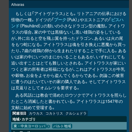
Aitvaras
もしくは「アイトヴァラス」とも。リトアニアの伝承における
怪物の一種。ドイツの「
プーク
（Puk）」やエストニアの「
ピスハ
ンド
（Pisuhänd）」の類いの小さなドラゴン型の魔獣。アイトワ
ラスの場合、家の中では黒猫ないし黒い雄鶏の姿をしている
が、外に出ると空を飛ぶ翼を持ったドラゴン、あるいは火の尾
をもつ蛇になる。アイトワラスは魂を引き換えに悪魔から買っ
たり、7歳の雄鶏の卵から生まれたりすることで手に入る。ある
いは家の中にいつのまにかいることもあるが、いずれにしても
追い出すことはとても難しいとされる。アイトワラスが家にい
つくと家の所有者は裕福になるが、これはアイトワラスが牛乳
や穀物、お金をよそから盗んでくるからである。勿論この被害
に遭うのはたいていその家の隣人である。そしてアイトワラス
は見返りとしてオムレツを要求する。
ある民話には教会で清めたロウソクでアイトワラスを照らし
たところ消滅したと書かれている。アイトワラスは1547年の
文献に始めて登場する。
関連項目
カウカス
コカトリス
クルシェドラ
地域・カテゴリ
東・中央ヨーロッパ
バルト地域