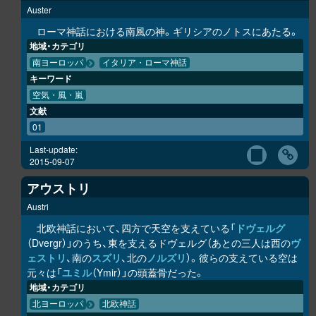
Auster
ローマ神話における南風の神。ギリシアのノトスにあたる。
地域・カテゴリ
南ヨーロッパ
イタリア・ローマ神話
キーワード
空気・風・嵐
文献
01
Last-update:
2015-09-07
アウストリ
Austri
北欧神話において、四方で天空を支えている「
ドヴェルグ
（Dvergr）」のうち、東を支えるドヴェルグ（あとの三人は西の
ヴ
ェストリ
、南の
スズリ
、北の
ノルズリ
）。彼らの支えている空は
元々は「
ユミル
（Ymir）」の頭蓋骨だった。
地域・カテゴリ
北ヨーロッパ
北欧神話