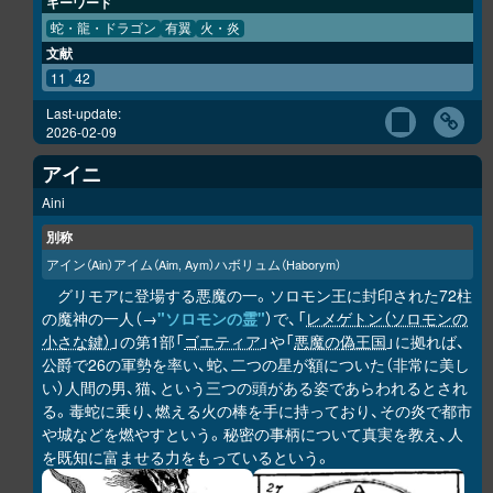
キーワード
蛇・龍・ドラゴン
有翼
火・炎
文献
11
42
Last-update:
2026-02-09
アイニ
Aini
別称
アイン
アイム
ハボリュム
（Ain）
（Aim, Aym）
（Haborym）
グリモアに登場する悪魔の一。ソロモン王に封印された72柱
の魔神の一人（→
"ソロモンの霊"
）で、「
レメゲトン（ソロモンの
小さな鍵）
」の第1部「
ゴエティア
」や「
悪魔の偽王国
」に拠れば、
公爵で26の軍勢を率い、蛇、二つの星が額についた（非常に美し
い）人間の男、猫、という三つの頭がある姿であらわれるとされ
る。毒蛇に乗り、燃える火の棒を手に持っており、その炎で都市
や城などを燃やすという。秘密の事柄について真実を教え、人
を既知に富ませる力をもっているという。