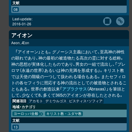
文献
08
Last-update:
2016-01-26
アイオン
Aeon, Æon
「アイオーン」とも。グノーシス主義において、至高神の神性
の顕れであり、神の最初の被造物たる高次の霊に対する総称。
神の思想が実体化したものであり、男女の一組で流出し、「プレ
ロマ（永遠の世界）あるいは神の充満を形成する」。キリスト教
では天使の階級の一つして扱われる場合もある。またセフィロ
トの各セフィラに照応する神の流出としての被造物とされるこ
ともある。世界の創造以来「
アブラクサス
（Abraxas）」を筆頭と
して、少なくて8、多くて365のアイオンが存在したとされる。
関連項目
アカモト
デミウルゴス
ピスティス・ソフィア
地域・カテゴリ
ヨーロッパ全般
キリスト教・ユダヤ教
文献
13