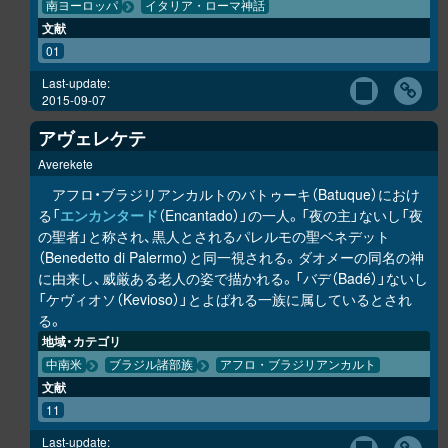
南ヨーロッパ
イタリア・ローマ神話
文献
01
Last-update:
2015-09-07
アヴェレケテ
Averekete
アフロ・ブラジリアンカルトのバトゥーキ（Batuque）におけ
る「
エンカンタード
（Encantado）」の一人。「夜の主」ないし「夜
の聖者」と称され、黒人とされるパレルモの聖ベネデット
（Benedetto di Palermo）と同一視される。ダオメーの同名の神
に由来し、威厳ある老人の姿で描かれる。「バデ（Badé）」ないし
「ケヴィオソ（Kevioso）」とよばれる一族に属しているとされ
る。
地域・カテゴリ
中南米
ブラジル諸部族
アフロ・ブラジリアンカルト
文献
11
Last-update: