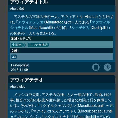
アウィアテオトル
Ahuiatéotl
アステカの官能の神の一人。アウィアトル（Ahuíatl）とも呼ば
れ、「
アウィアテテオ
（Ahuiateteo）」の一人である「
マクウィル
ショチトル
（Macuilxochitl）」の別名。「
ショチピリ
（Xochipilli）」
の化身の一人とも言われる。
地域・カテゴリ
中南米
アステカ神話
文献
33
Last-update:
2015-11-09
アウィアテテオ
Ahuiateteo
メキシコ中央部、アステカの神。５人一組の神で、飲酒、賭け
事、性交その他の快楽が度を越した場合の危険と罰を象徴して
いる。それぞれ、「マクイルクェツパリン（Macuilcuetzpalin＝五
のトカゲ）」、「マクイルコスカクアウトリ（Macuilcozcacuauhtli
＝五のコンドル）」、「マクイルトチトリ（Macuiltochtli＝五のウ