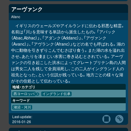
アーヴァンク
Afanc
イギリスのウェールズやアイルランドに伝わる邪悪な精霊。
名前は「川」を意味する単語から派生したもの。「アバック
（Abac,Abhac）」、「アダンク（Addanc）」、「アヴァンク
（Avanc）」、「アヴランク（Afranc）」などの名でも呼ばれる。湖の
中に動物を引きずりこんでむさぼり食う。また湖の水を溢れ出
させ、あたりを凄まじい水害に巻き込むとされている。アーヴ
ァンクの引き起こした洪水によってグレートブリテン島の人間
は男女二人を残して全員溺死し、この二人がイングランド人の
祖先となった、という伝説が残っている。地方ごとの様々な湖
がその住処として伝わっている。
地域・カテゴリ
西ヨーロッパ
イングランド伝承
キーワード
湖沼・河川
Last-update:
2016-01-26