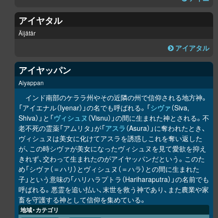
アイヤタル
Äijätär
アイアタル
アイヤッパン
Aiyappan
インド南部のケララ州やその近隣の州で信仰される地方神。
「アイエナル（Iyenar）」の名でも呼ばれる。「
シヴァ
（Siva,
Shiva）」と「
ヴィシュヌ
（Visnu）」の間に生まれた神とされる。不
老不死の霊薬「アムリタ」が「
アスラ
（Asura）」に奪われたとき、
ヴィシュヌは美女に化けてアスラを誘惑しこれを奪い返した
が、この時シヴァが美女になったヴィシュヌを見て愛欲を抑え
きれず、交わって生まれたのがアイヤッパンだという。このた
め「シヴァ（＝ハリ）とヴィシュヌ（＝ハラ）との間に生まれた
子」という意味の「ハリハラプトラ（Hariharaputra）」の名前でも
呼ばれる。悪霊を追い払い、末世を救う神であり、また農業や家
畜を守護する神として信仰を集めている。
地域・カテゴリ