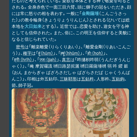
たものと考えられている。愛欲を本体とする神で敬愛を司ると
される。全身赤色で一面三目六臂、頭に獅子の冠をいただき、顔
には常に怒りの相を表わす。一般に「
金剛薩埵
（こんごうさっ
た）」の教令輪身（きょうりょうりんじん）とされる（ひいては総
本地を
大日如来
とする）。近世では、恋愛を助け、遊女を守る神
としても信仰された。また、俗に、この明王を信仰すると美貌に
なると信じられていた。
密号
は「離楽離愛（りらくりあい）」、「離愛金剛（りあいこんご
う）」、
種字
は「
हूं（hūṃ）
」、「
ह्हूं（hhūṃ）
」、「
होः（hoḥ）
」、
「
ह्रीः（hrīḥ）
」、「
ज्जः（jjaḥ）
」、
真言
は「吽擿枳吽弱（うんだぎうんじ
ゃく）」、「唵 摩賀囉誐 嚩日路瑟抳灑 嚩日羅薩埵嚩 弱 吽 鍐 穀
（おん まからぎゃ ばざろさだしゃ ばざらさだば じゃくうんば
んこ）」、印相は外五鈷印、
三昧耶形
は
五鈷杵
、人形杵、
五鈷鉤
、
箭、師子冠。