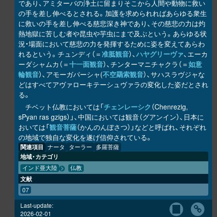
であり、アミターバの浄土に留まりそこから人間や動物に救い
の手を差し伸べるとされる。加護を求められればあらゆる衆生
に救いの手を差し伸べる慈悲深き神であり、その慈悲の力は灼
熱地獄に苦しむ者や昆虫や芋虫にまで及ぶという。あらゆる状
況・場面において慈悲の力を発揮するために姿を変えてあらわ
れるという。チュンディ（＝
准胝観音
）、
ハヤグリーヴァ
、エーカ
ーダシャムカ（＝
十一面観音
）、チンターマニチャクラ（＝
如意
輪観音
）、アモーガパーシャ(
不空羂索観音
）、サハスラヴジャな
どはすべてアヴァローキテーシュヴァラの変化した姿だとされ
る。
チベット仏教においては「
チェンレーシク
（Chenrezig,
sPyan ras gzigs）」、中国においては観音（グアンイン）、日本に
おいては「
観音菩薩
（かんのんぼさつ）」などと呼ばれ、それぞれ
の地域で独自な変化を遂げ信仰されている。
関連項目
ナータ
ターラー
多羅菩薩
地域・カテゴリ
インド亜大陸
仏教
文献
07
Last-update:
2026-02-01