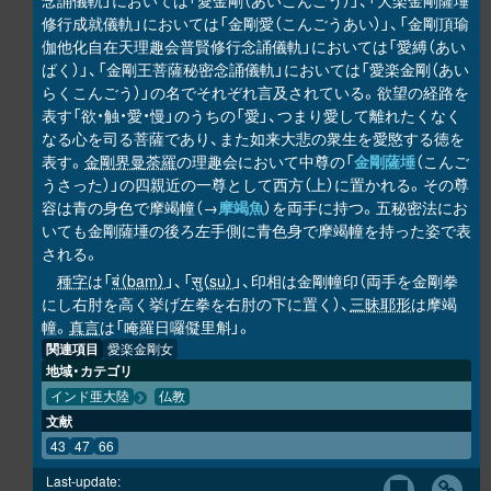
念誦儀軌」においては「愛金剛（あいこんごう）」、「大楽金剛薩埵
修行成就儀軌」においては「金剛愛（こんごうあい）」、「金剛頂瑜
伽他化自在天理趣会普賢修行念誦儀軌」においては「愛縛（あい
ばく）」、「金剛王菩薩秘密念誦儀軌」においては「愛楽金剛（あい
らくこんごう）」の名でそれぞれ言及されている。欲望の経路を
表す「欲・触・愛・慢」のうちの「愛」、つまり愛して離れたくなく
なる心を司る菩薩であり、また如来大悲の衆生を愛愍する徳を
表す。
金剛界曼荼羅
の理趣会において中尊の「
金剛薩埵
（こんご
うさった）」の四親近の一尊として西方（上）に置かれる。その尊
容は青の身色で摩竭幢（→
摩竭魚
）を両手に持つ。五秘密法にお
いても金剛薩埵の後ろ左手側に青色身で摩竭幢を持った姿で表
される。
種字
は「
बं（baṃ）
」、「
सु（su）
」、印相は金剛幢印（両手を金剛拳
にし右肘を高く挙げ左拳を右肘の下に置く）、
三昧耶形
は摩竭
幢。
真言
は「唵羅日囉儗里斛」。
関連項目
愛楽金剛女
地域・カテゴリ
インド亜大陸
仏教
文献
43
47
66
Last-update: