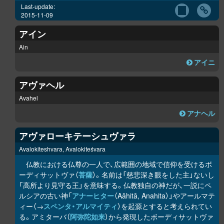
Last-update:
2015-11-09
アイン
Ain
アイニ
アヴァヘル
Avahel
アナヘル
アヴァローキテーシュヴァラ
Avalokiteshvara, Avalokiteśvara
仏教における仏尊の一人で、広範囲の地域で信仰を受けるボ
ーディサットヴァ（
菩薩
）。名前は「慈悲深き眼をした主」ないし
「高所より見守る王」を意味する。仏教独自の神だが、一説にペ
ルシアの古い神「
アナーヒター
（Aāhitā, Anahita）」やアールマテ
ィー（→
スペンタ・アルマイティ
）を起源とすると考えられてい
る。アミターバ（
阿弥陀如来
）から発現したボーディサットヴァ