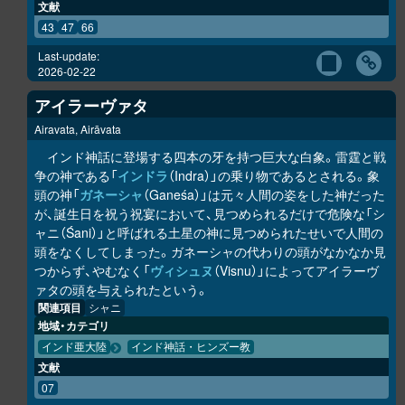
文献
43
47
66
Last-update:
2026-02-22
アイラーヴァタ
Airavata, Airāvata
インド神話に登場する四本の牙を持つ巨大な白象。雷霆と戦
争の神である「
インドラ
（Indra）」の乗り物であるとされる。象
頭の神「
ガネーシャ
（Ganeśa）」は元々人間の姿をした神だった
が、誕生日を祝う祝宴において、見つめられるだけで危険な「シ
ャニ（Śani）」と呼ばれる土星の神に見つめられたせいで人間の
頭をなくしてしまった。ガネーシャの代わりの頭がなかなか見
つからず、やむなく「
ヴィシュヌ
（Visnu）」によってアイラーヴ
ァタの頭を与えられたという。
関連項目
シャニ
地域・カテゴリ
インド亜大陸
インド神話・ヒンズー教
文献
07