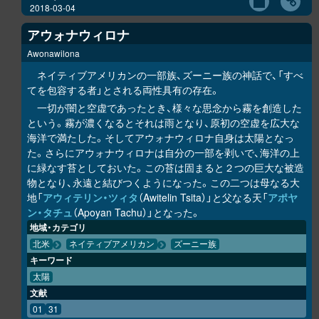
2018-03-04
アウォナウィロナ
Awonawilona
ネイティブアメリカンの一部族、ズーニー族の神話で、「すべ
てを包容する者」とされる両性具有の存在。
一切が闇と空虚であったとき、様々な思念から霧を創造した
という。霧が濃くなるとそれは雨となり、原初の空虚を広大な
海洋で満たした。そしてアウォナウィロナ自身は太陽となっ
た。さらにアウォナウィロナは自分の一部を剥いで、海洋の上
に緑なす苔としておいた。この苔は固まると２つの巨大な被造
物となり、永遠と結びつくようになった。この二つは母なる大
地「
アウィテリン・ツィタ
（Awitelin Tsita）」と父なる天「
アポヤ
ン・タチュ
（Apoyan Tachu）」となった。
地域・カテゴリ
北米
ネイティブアメリカン
ズーニー族
キーワード
太陽
文献
01
31