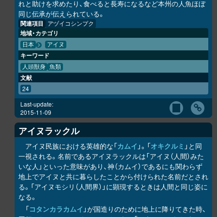
れと助けを求めたり、食べると長寿になるなど本州の人魚ほぼ
同じ伝承が伝えられている。
関連項目
アヅイコシンプク
地域・カテゴリ
日本
アイヌ
キーワード
人頭獣身
魚類
文献
24
Last-update:
2015-11-09
アイヌラック
ル
アイヌ民族における英雄的な「
カムイ
」。「
オキク
ル
ミ
」と同
一視される。名前であるアイヌラック
ル
は「アイヌ（人間）みた
いな人」といった意味があり、神（カムイ）であるにも関わらず
地上でアイヌと共に暮らしたことから付けられた名前だとされ
る。「アイヌモシ
リ
（人間界）」に顕現するときは人間と同じ姿に
なる。
「
コタンカ
ラ
カムイ
」が国造りのために地上に降りてきた時、