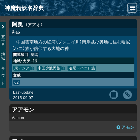
神魔精妖名辞典
NEWS
阿奥
アアオ
Ā-ào
INFO
五
十
中国雲南地方の紅河（ソンコイ川）南岸及び奥地に住む哈尼
音
文献
（ハニ）族が信仰する大地の神。
関連項目
奥瑪
地
域
検索
地域・カテゴリ
キ
東アジア
中国少数民族
哈尼（ハニ）族
凖項目
ー
文献
ワ
ー
02
ド
画像資料便覧
Last-update:
LINK
2015-09-07
アアモン
Aamon
アモン