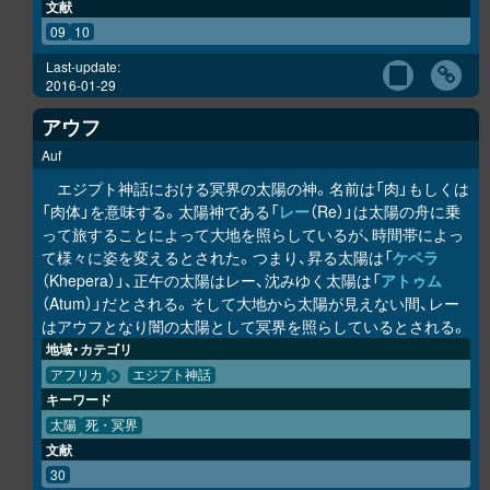
文献
09
10
Last-update:
2016-01-29
アウフ
Auf
エジプト神話における冥界の太陽の神。名前は「肉」もしくは
「肉体」を意味する。太陽神である「
レー
（Re）」は太陽の舟に乗
って旅することによって大地を照らしているが、時間帯によっ
て様々に姿を変えるとされた。つまり、昇る太陽は「
ケペラ
（Khepera）」、正午の太陽はレー、沈みゆく太陽は「
アトゥム
（Atum）」だとされる。そして大地から太陽が見えない間、レー
はアウフとなり闇の太陽として冥界を照らしているとされる。
地域・カテゴリ
アフリカ
エジプト神話
キーワード
太陽
死・冥界
文献
30