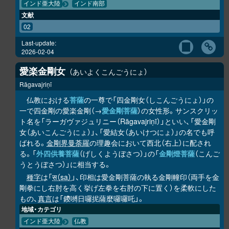
インド亜大陸
インド南部
文献
02
Last-update:
2026-02-04
愛楽金剛女
あいよくこんごうにょ
Rāgavajriṇī
仏教における
菩薩
の一尊で「四金剛女（しこんごうにょ）」の
一で四金剛の愛楽金剛（→
愛金剛菩薩
）の女性形。サンスクリッ
ト名を「ラーガヴァジュリニー（Rāgavajriṇī）」といい、「愛金剛
女（あいこんごうにょ）」、「愛結女（あいけつにょ）」の名でも呼
ばれる。
金剛界曼荼羅
の理趣会において西北（右上）に配され
る。「
外四供養菩薩
（げしくようぼさつ）」の「
金剛燈菩薩
（こんご
うとうぼさつ）」に相当する。
種字
は「
स（sa）
」、印相は愛金剛菩薩の執る金剛幢印（両手を金
剛拳にし右肘を高く挙げ左拳を右肘の下に置く）を柔軟にした
もの、
真言
は「鑁嚩日囉抳薩麼囉囉吒」。
地域・カテゴリ
インド亜大陸
仏教