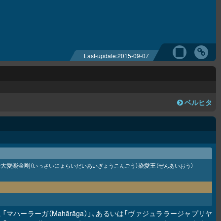
Last-update:
2015-09-07
ベルヒタ
来大愛楽金剛
染愛王
（いっさいにょらいだいあいぎょうこんごう）
（ぜんあいおう）
」、「マハーラーガ（Mahārāga）」、あるいは「ヴァジュララージャプリヤ