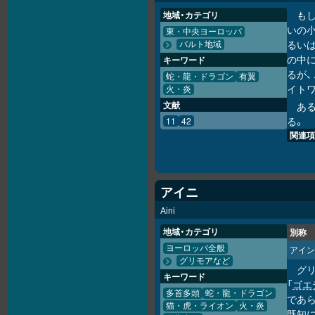
も
地域・カテゴリ
いの
東・中央ヨーロッパ
るい
バルト地域
の中
キーワード
るが
蛇・龍・ドラゴン
有翼
イト
火・炎
文献
あ
る。
11
42
関連項
アイニ
Aini
地域・カテゴリ
別称
ヨーロッパ全般
アイン
グリモアなど
グ
キーワード
「
ゴエ
多首多頭
蛇・龍・ドラゴン
であ
猫・虎・ライオン
火・炎
既知