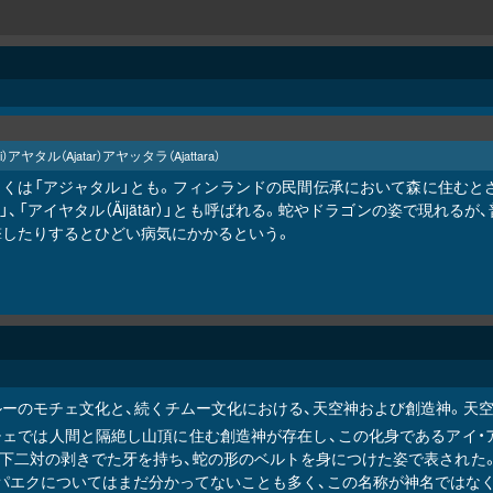
アヤタル
アヤッタラ
i）
（Ajatar）
（Ajattara）
しくは「アジャタル」とも。フィンランドの民間伝承において森に住むと
i）」、「アイヤタル（Äijätär）」とも呼ばれる。蛇やドラゴンの姿で
撃したりするとひどい病気にかかるという。
ルーのモチェ文化と、続くチムー文化における、天空神および創造神。天
チェでは人間と隔絶し山頂に住む創造神が存在し、この化身であるアイ・
上下二対の剥きでた牙を持ち、蛇の形のベルトを身につけた姿で表された
アパエクについてはまだ分かってないことも多く、この名称が神名ではなく