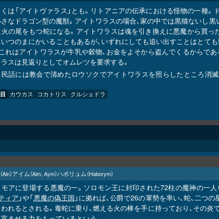
しくは「アイトヴァラス」とも。リトアニアの伝承における怪物の一種。ド
小さなドラゴン型の魔獣。アイトワラスの場合、家の中では黒猫ないし黒
は火の尾をもつ蛇になる。アイトワラスは魂を引き換えに悪魔から買った
にいつのまにかいることもあるが、いずれにしても追い出すことはとても
、これはアイトワラスが牛乳や穀物、お金をよそから盗んでくるからであ
ワラスは見返りとしてオムレツを要求する。
る民話には教会で清めたロウソクでアイトワラスを照らしたところ消滅し
目
カウカス
コカトリス
クルシェドラ
アイム
ハボリュム
（Ain）
（Aim, Aym）
（Haborym）
リモアに登場する悪魔の一。ソロモン王に封印された72柱の魔神の一人
ティア
」や「
悪魔の偽王国
」に拠れば、公爵で26の軍勢を率い、蛇、二つ
らわれるとされる。毒蛇に乗り、燃える火の棒を手に持っており、その炎
に富ませる力をもっているという。