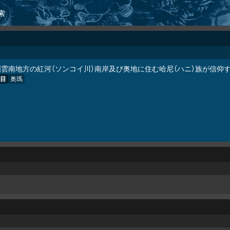
索
国雲南地方の紅河（ソンコイ川）南岸及び奥地に住む哈尼（ハニ）族が信仰
目
奥瑪