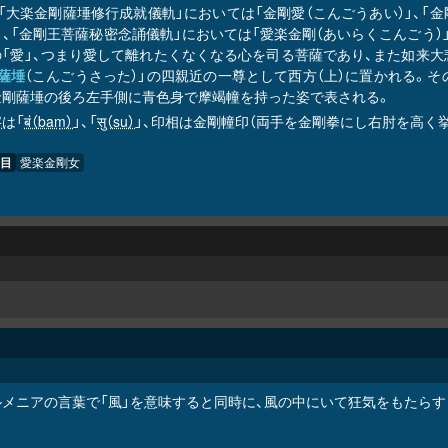
、「大楽金剛薩埵修行成就儀軌」においては「金剛愛（こんごうあい）」、
」、「金剛王菩薩秘密念誦儀軌」においては「愛楽金剛（あいらくこんごう）
の「愛」、つまり愛して離れたくなくなる心を司る菩薩であり、また如来
薩埵
（こんごうさった）」の四親近の一尊として西方（上）に置かれる。そ
金剛薩埵の後ろ左手側に青色身で摩竭幢を持った姿で表される。
字
は「
बं（baṃ）
」、「
सु（su）
」、印相は金剛幢印（両手を金剛拳にし右肘を高く
目
愛楽金剛女
ルメニアの言葉で「風」を意味すると同時に、風の中にいて狂気をもたらす