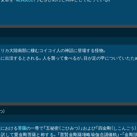
フリカ大陸南部に棲むコイコイ人の神話に登場する怪物。
丘に出没するとされる。人を襲って食べるが、目が足の甲についていたた
つ
教における
菩薩
の一尊で「五秘密（ごひみつ）」および「四金剛（しこんごう）」
を訳して愛金剛菩薩と称する。「普賢金剛薩埵略瑜伽念誦儀軌」・「金剛