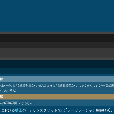
訳
愛染明王
愛着染色
一切如
（あいぜんおう）
（あいぜんみょうおう）
（あいちゃくせんしょく）
（りあいそん）
訳
羅誐羅闍
らが）
（らがらじゃ）
教における
明王
の一。サンスクリットでは「ラーガラージャ（Rāgarāja）