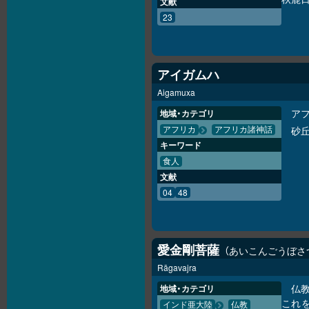
文献
23
アイガムハ
Aigamuxa
ア
地域・カテゴリ
砂
アフリカ
アフリカ諸神話
キーワード
食人
文献
04
48
愛金剛菩薩
あいこんごうぼさ
Rāgavajra
仏
地域・カテゴリ
これ
インド亜大陸
仏教