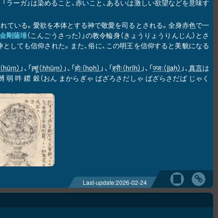
と呼ばれる。「ラーガ」は染めること、赤いこと、あるいは激しい欲望などを意味す
えられている。愛欲を本体とする神で敬愛を司るとされる。全身赤色で一
金剛薩埵
（こんごうさった）」の教令輪身（きょうりょうりんじん）とさ
神としても信仰された。また、俗に、この明王を信仰すると美貌になる
ूं（hūṃ）
」、「
ह्हूं（hhūṃ）
」、「
होः（hoḥ）
」、「
ह्रीः（hrīḥ）
」、「
ज्जः（jjaḥ）
」、
真言
は
 弱 吽 鍐 穀（おん まからぎゃ ばざろさだしゃ ばざらさだば じゃく
。
Last-update:
2026-02-24