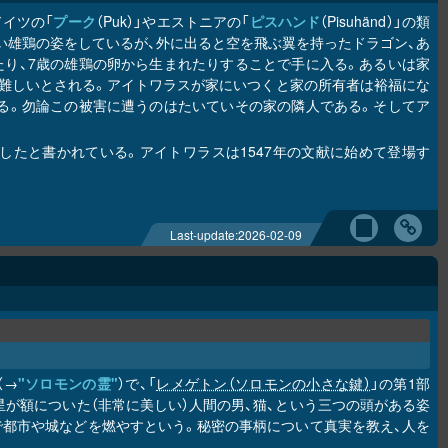
イツの「
プーク
（Puk）」やエストニアの「
ピスハンド
（Pisuhänd）」の類
い雄鶏の姿をしているが、外に出ると空を飛ぶ翼を持ったドラゴン、あ
り、7歳の雄鶏の卵から生まれたりすることで手に入る。あるいは家
難しいとされる。アイトワラスが家にいつくと家の所有者は裕福にな
る。勿論この被害に遭うのはたいていその家の隣人である。そしてア
たと書かれている。アイトワラスは1547年の文献に始めて登場す
Last-update:
2026-02-09
（→
"ソロモンの霊"
）で、「
レメゲトン（ソロモンの小さな鍵）
」の第1部
の星が額についた（非常に美しい）人間の男、猫、という三つの頭がある姿
で都市や城などを燃やすという。秘密の事柄について真実を教え、人を