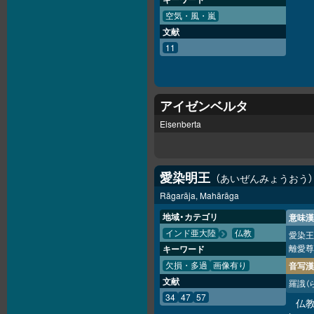
空気・風・嵐
文献
11
アイゼンベルタ
Eisenberta
愛染明王
あいぜんみょうおう
Rāgarāja, Mahārāga
地域・カテゴリ
意味漢
インド亜大陸
仏教
愛染王
離愛尊
キーワード
音写漢
欠損・多過
画像有り
文献
羅誐
（
34
47
57
仏