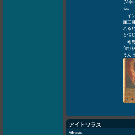
（Va
る。
イ
面三
れる
と信
密
「吽擿
うんば
アイトワラス
Aitvaras