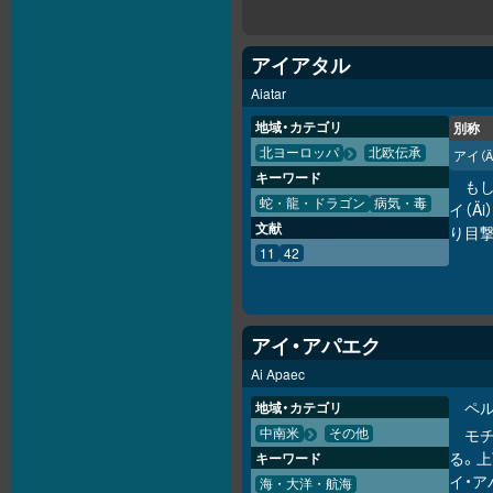
アイアタル
Aiatar
地域・カテゴリ
別称
北ヨーロッパ
北欧伝承
アイ
（Ä
キーワード
も
蛇・龍・ドラゴン
病気・毒
イ（Ä
文献
り目
11
42
アイ・アパエク
Ai Apaec
ペ
地域・カテゴリ
モ
中南米
その他
る。
キーワード
イ・
海・大洋・航海