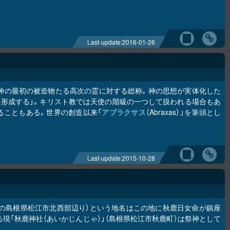
Last-update:
2016-01-26
、神の最初の被造物たる高次の霊に対する総称。神の思想が実体化した
を形成する」。キリスト教では天使の階級の一つして扱われる場合もあ
ることもある。世界の創造以来「
アブラクサス
（Abraxas）」を筆頭とし
Last-update:
2015-10-28
在の島根県松江市北西部辺り）という地名はこの地に秋鹿日女命が鎮座
現「秋鹿神社（あいかじんじゃ）」（島根県松江市秋鹿町）は祭神として