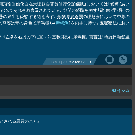
「金剛頂瑜伽他化自在天理趣会普賢修行念誦儀軌」においては「愛縛（あい
」の名でそれぞれ言及されている。欲望の経路を表す「欲・触・愛・慢」の
大悲の衆生を愛愍する徳を表す。
金剛界曼荼羅
の理趣会において中尊の
の尊容は青の身色で摩竭幢（→
摩竭魚
）を両手に持つ。五秘密法におい
挙げ左拳を右肘の下に置く）、
三昧耶形
は摩竭幢。
真言
は「唵羅日囉儗里
Last-update:
2026-03-19
イシム
とされる悪霊のこと。