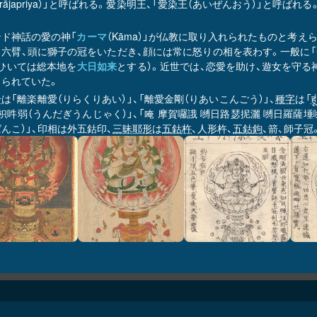
jrarājapriya）」と呼ばれる。愛染明王、「愛染王（あいぜんおう）」
ンド神話の愛の神「
カーマ
（Kāma）」が仏教に取り入れられたものと考
目六臂、頭に獅子の冠をいただき、顔には常に怒りの相を表わす。一般に「
（ひいては総本地を
大日如来
とする）。近世では、恋愛を助け、遊女を守る
じられていた。
号
は「離楽離愛（りらくりあい）」、「離愛金剛（りあいこんごう）」、
種字
は「
ह
枳吽弱（うんだぎうんじゃく）」、「唵 摩賀囉誐 嚩日路瑟抳灑 嚩日羅薩埵嚩
んこ）」、印相は外五鈷印、
三昧耶形
は
五鈷杵
、人形杵、
五鈷鉤
、箭、師子冠