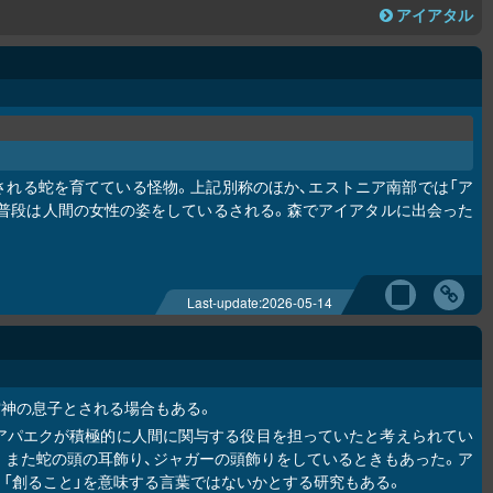
アイアタル
される蛇を育てている怪物。上記別称のほか、エストニア南部では「ア
現れるが、普段は人間の女性の姿をしているされる。森でアイアタルに出会った
Last-update:
2026-05-14
空神の息子とされる場合もある。
アパエクが積極的に人間に関与する役目を担っていたと考えられてい
。また蛇の頭の耳飾り、ジャガーの頭飾りをしているときもあった。ア
「創ること」を意味する言葉ではないかとする研究もある。