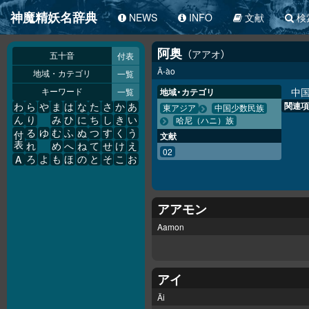
神魔精妖名辞典
NEWS
INFO
文献
検
阿奥
アアオ
付表
五十音
Ā-ào
一覧
地域・カテゴリ
中
一覧
地域・カテゴリ
キーワード
関連項
わ
ら
や
ま
は
な
た
さ
か
あ
東アジア
中国少数民族
ん
り
み
ひ
に
ち
し
き
い
哈尼（ハニ）族
る
ゆ
む
ふ
ぬ
つ
す
く
う
付
文献
表
れ
め
へ
ね
て
せ
け
え
02
A
ろ
よ
も
ほ
の
と
そ
こ
お
アアモン
Aamon
アイ
Äi