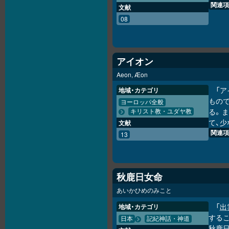
関連項
文献
08
アイオン
Aeon, Æon
「
地域・カテゴリ
もの
ヨーロッパ全般
る。
キリスト教・ユダヤ教
て、少
文献
関連項
13
秋鹿日女命
あいかひめのみこと
「
出
地域・カテゴリ
するこ
日本
記紀神話・神道
秋鹿日