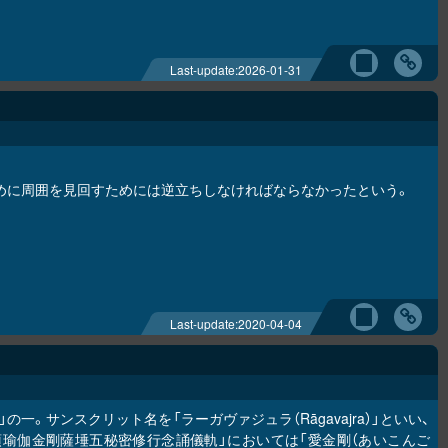
Last-update:
2026-01-31
めに周囲を見回すためには逆立ちしなければならなかったという。
Last-update:
2020-04-04
の一。サンスクリット名を「ラーガヴァジュラ（Rāgavajra）」といい、
頂瑜伽金剛薩埵五秘密修行念誦儀軌」においては「愛金剛（あいこんご