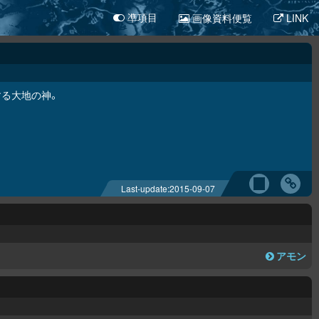
画像資料便覧
LINK
凖項目
する大地の神。
Last-update:
2015-09-07
アモン