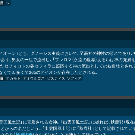
目
シ
アイオーン」とも。グノーシス主義において、至高神の神性の顕れであり
であり、男女の一組で流出し、「プレロマ（永遠の世界）あるいは神の充満
またセフィロトの各セフィラに照応する神の流出としての被造物とされ
なくて8、多くて365のアイオンが存在したとされる。
目
アカモト
デミウルゴス
ピスティス・ソフィア
雲国風土記
」に言及される女神。「出雲国風土記」に拠れば、秋鹿郡（現
とからの名だという。「出雲国風土記」に「秋鹿社」として記載されている
女命を「
蛤貝比売
（うむぎひめ）」と同神として祀っている。