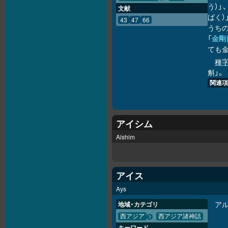
う）」
文献
ばく）
43
47
66
うち
「
金剛
ても
種
斛」。
関連項
アイシム
Aishim
アイス
Ays
ア
地域・カテゴリ
西アジア
西アジア諸神話
キーワード