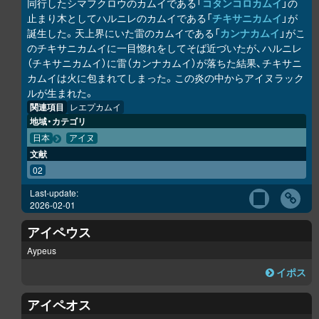
同行したシマフクロウのカムイである「
コタンコ
ロ
カムイ
」の
止まり木としてハルニレのカムイである「
チキサニカムイ
」が
誕生した。天上界にいた雷のカムイである「
カンナカムイ
」がこ
のチキサニカムイに一目惚れをしてそば近づいたが、ハルニレ
（チキサニカムイ）に雷（カンナカムイ）が落ちた結果、チキサニ
カムイは火に包まれてしまった。この炎の中からアイヌラック
ル
が生まれた。
関連項目
レエプカムイ
地域・カテゴリ
日本
アイヌ
文献
02
Last-update:
2026-02-01
アイペウス
Aypeus
イポス
アイペオス