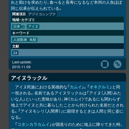
れと助けを求めたり、食べると長寿になるなど本州の人魚ほぼ
同じ伝承が伝えられている。
関連項目
アヅイコシンプク
地域・カテゴリ
日本
アイヌ
キーワード
人頭獣身
魚類
文献
24
Last-update:
2015-11-09
アイヌラック
ル
アイヌ民族における英雄的な「
カムイ
」。「
オキク
ル
ミ
」と同
一視される。名前であるアイヌラック
ル
は「アイヌ（人間）みた
いな人」といった意味があり、神（カムイ）であるにも関わらず
地上でアイヌと共に暮らしたことから付けられた名前だとされ
る。「アイヌモシ
リ
（人間界）」に顕現するときは人間と同じ姿に
なる。
「
コタンカ
ラ
カムイ
」が国造りのために地上に降りてきた時、