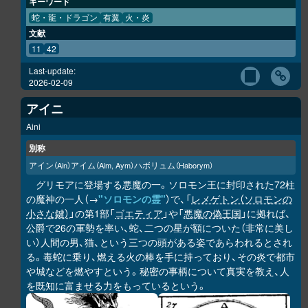
キーワード
蛇・龍・ドラゴン
有翼
火・炎
文献
11
42
Last-update:
2026-02-09
アイニ
Aini
別称
アイン
アイム
ハボリュム
（Ain）
（Aim, Aym）
（Haborym）
グリモアに登場する悪魔の一。ソロモン王に封印された72柱
の魔神の一人（→
"ソロモンの霊"
）で、「
レメゲトン（ソロモンの
小さな鍵）
」の第1部「
ゴエティア
」や「
悪魔の偽王国
」に拠れば、
公爵で26の軍勢を率い、蛇、二つの星が額についた（非常に美し
い）人間の男、猫、という三つの頭がある姿であらわれるとされ
る。毒蛇に乗り、燃える火の棒を手に持っており、その炎で都市
や城などを燃やすという。秘密の事柄について真実を教え、人
を既知に富ませる力をもっているという。