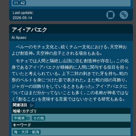
11
42
Last-update:
2026-05-14
アイ・アパエク
Ai Apaec
ペルーのモチェ文化と、続くチムー文化における、天空神お
よび創造神。天空神の息子とされる場合もある。
モチェでは人間と隔絶し山頂に住む創造神が存在し、この化
身であるアイ・アパエクが積極的に人間に関与する役目を担っ
ていたと考えられている。上下二対の剥きでた牙を持ち、蛇の
形のベルトを身につけた姿で表された。また蛇の頭の耳飾り、
ジャガーの頭飾りをしているときもあった。アイ・アパエクに
ついてはまだ分かってないことも多く、この名称が神名ではな
く「創ること」を意味する言葉ではないかとする研究もある。
関連項目
シ
地域・カテゴリ
中南米
その他
キーワード
海・大洋・航海