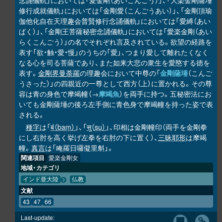
念誦儀軌」においては「愛金剛（あいこんごう）」、「大楽金剛薩埵
修行成就儀軌」においては「金剛愛（こんごうあい）」、「金剛頂瑜
伽他化自在天理趣会普賢修行念誦儀軌」においては「愛縛（あい
ばく）」、「金剛王菩薩秘密念誦儀軌」においては「愛楽金剛（あい
らくこんごう）」の名でそれぞれ言及されている。欲望の経路を
表す「欲・触・愛・慢」のうちの「愛」、つまり愛して離れたくなく
なる心を司る菩薩であり、また如来大悲の衆生を愛愍する徳を
表す。
金剛界曼荼羅
の理趣会において中尊の「
金剛薩埵
（こんご
うさった）」の四親近の一尊として西方（上）に置かれる。その尊
容は青の身色で摩竭幢（→
摩竭魚
）を両手に持つ。五秘密法にお
いても金剛薩埵の後ろ左手側に青色身で摩竭幢を持った姿で表
される。
種字
は「
बं（baṃ）
」、「
सु（su）
」、印相は金剛幢印（両手を金剛拳
にし右肘を高く挙げ左拳を右肘の下に置く）、
三昧耶形
は摩竭
幢。
真言
は「唵羅日囉儗里斛」。
関連項目
愛楽金剛女
地域・カテゴリ
インド亜大陸
仏教
文献
43
47
66
Last-update: