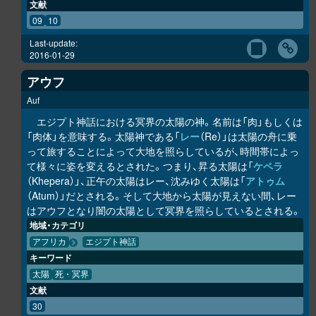
文献
09
10
Last-update:
2016-01-29
アウフ
Auf
エジプト神話における冥界の太陽の神。名前は「肉」もしくは
「肉体」を意味する。太陽神である「
レー
（Re）」は太陽の舟に乗
って旅することによって大地を照らしているが、時間帯によっ
て様々に姿を変えるとされた。つまり、昇る太陽は「
ケペラ
（Khepera）」、正午の太陽はレー、沈みゆく太陽は「
アトゥム
（Atum）」だとされる。そして大地から太陽が見えない間、レー
はアウフとなり闇の太陽として冥界を照らしているとされる。
地域・カテゴリ
アフリカ
エジプト神話
キーワード
太陽
死・冥界
文献
30