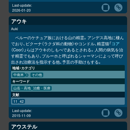
Last-update:
2026-01-20
アウキ
Auki
ペルーのケチュア族における山の精霊。アンデス高地に棲ん
でおり、ビクーナ（ラクダ科の動物）やコンドル、精霊猫「
コア
（Coor）」らはアウキのしもべであるとされる。人間の病気を治
す精霊でもあり、ブルーホと呼ばれるシャーマンによって呼び
出され治療法を指示する他、予言の手助けもする。
地域・カテゴリ
中南米
その他
キーワード
山岳・高地
治癒・医療
文献
11
42
Last-update:
2015-11-09
アウステル