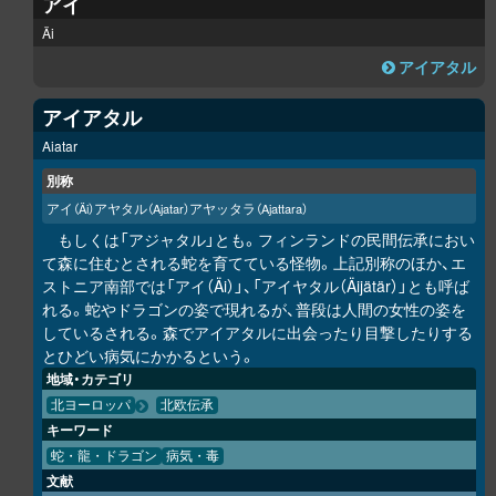
アイ
Äi
アイアタル
アイアタル
Aiatar
別称
アイ
アヤタル
アヤッタラ
（Äi）
（Ajatar）
（Ajattara）
もしくは「アジャタル」とも。フィンランドの民間伝承におい
て森に住むとされる蛇を育てている怪物。上記別称のほか、エ
ストニア南部では「アイ（Äi）」、「アイヤタル（Äijätär）」とも呼ば
れる。蛇やドラゴンの姿で現れるが、普段は人間の女性の姿を
しているされる。森でアイアタルに出会ったり目撃したりする
とひどい病気にかかるという。
地域・カテゴリ
北ヨーロッパ
北欧伝承
キーワード
蛇・龍・ドラゴン
病気・毒
文献