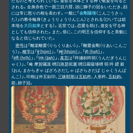
たものと考えられている。愛欲を本体とする神で敬愛を司ると
される。全身赤色で一面三目六臂、頭に獅子の冠をいただき、顔
には常に怒りの相を表わす。一般に「
金剛薩埵
（こんごうさっ
た）」の教令輪身（きょうりょうりんじん）とされる（ひいては総
本地を
大日如来
とする）。近世では、恋愛を助け、遊女を守る神
としても信仰された。また、俗に、この明王を信仰すると美貌に
なると信じられていた。
密号
は「離楽離愛（りらくりあい）」、「離愛金剛（りあいこんご
う）」、
種字
は「
हूं（hūṃ）
」、「
ह्हूं（hhūṃ）
」、「
होः（hoḥ）
」、
「
ह्रीः（hrīḥ）
」、「
ज्जः（jjaḥ）
」、
真言
は「吽擿枳吽弱（うんだぎうんじ
ゃく）」、「唵 摩賀囉誐 嚩日路瑟抳灑 嚩日羅薩埵嚩 弱 吽 鍐 穀
（おん まからぎゃ ばざろさだしゃ ばざらさだば じゃくうんば
んこ）」、印相は外五鈷印、
三昧耶形
は
五鈷杵
、人形杵、
五鈷鉤
、
箭、師子冠。