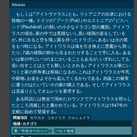
Aitvaras
もしくは「アイトヴァラス」とも。リトアニアの伝承における
怪物の一種。ドイツの「
プーク
（Puk）」やエストニアの「
ピスハ
ンド
（Pisuhänd）」の類いの小さなドラゴン型の魔獣。アイトワ
ラスの場合、家の中では黒猫ないし黒い雄鶏の姿をしている
が、外に出ると空を飛ぶ翼を持ったドラゴン、あるいは火の尾
をもつ蛇になる。アイトワラスは魂を引き換えに悪魔から買っ
たり、7歳の雄鶏の卵から生まれたりすることで手に入る。ある
いは家の中にいつのまにかいることもあるが、いずれにしても
追い出すことはとても難しいとされる。アイトワラスが家にい
つくと家の所有者は裕福になるが、これはアイトワラスが牛乳
や穀物、お金をよそから盗んでくるからである。勿論この被害
に遭うのはたいていその家の隣人である。そしてアイトワラス
は見返りとしてオムレツを要求する。
ある民話には教会で清めたロウソクでアイトワラスを照らし
たところ消滅したと書かれている。アイトワラスは1547年の
文献に始めて登場する。
関連項目
カウカス
コカトリス
クルシェドラ
地域・カテゴリ
東・中央ヨーロッパ
バルト地域