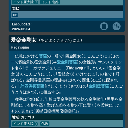
インド亜大陸
インド南部
文献
02
Last-update:
2026-02-04
愛楽金剛女
あいよくこんごうにょ
Rāgavajriṇī
仏教における
菩薩
の一尊で「四金剛女（しこんごうにょ）」の
一で四金剛の愛楽金剛（→
愛金剛菩薩
）の女性形。サンスクリッ
ト名を「ラーガヴァジュリニー（Rāgavajriṇī）」といい、「愛金剛
女（あいこんごうにょ）」、「愛結女（あいけつにょ）」の名でも呼
ばれる。
金剛界曼荼羅
の理趣会において西北（右上）に配され
る。「
外四供養菩薩
（げしくようぼさつ）」の「
金剛燈菩薩
（こんご
うとうぼさつ）」に相当する。
種字
は「
स（sa）
」、印相は愛金剛菩薩の執る金剛幢印（両手を金
剛拳にし右肘を高く挙げ左拳を右肘の下に置く）を柔軟にした
もの、
真言
は「鑁嚩日囉抳薩麼囉囉吒」。
地域・カテゴリ
インド亜大陸
仏教