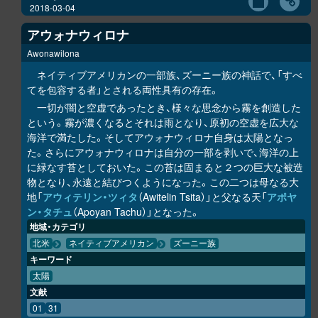
2018-03-04
アウォナウィロナ
Awonawilona
ネイティブアメリカンの一部族、ズーニー族の神話で、「すべ
てを包容する者」とされる両性具有の存在。
一切が闇と空虚であったとき、様々な思念から霧を創造した
という。霧が濃くなるとそれは雨となり、原初の空虚を広大な
海洋で満たした。そしてアウォナウィロナ自身は太陽となっ
た。さらにアウォナウィロナは自分の一部を剥いで、海洋の上
に緑なす苔としておいた。この苔は固まると２つの巨大な被造
物となり、永遠と結びつくようになった。この二つは母なる大
地「
アウィテリン・ツィタ
（Awitelin Tsita）」と父なる天「
アポヤ
ン・タチュ
（Apoyan Tachu）」となった。
地域・カテゴリ
北米
ネイティブアメリカン
ズーニー族
キーワード
太陽
文献
01
31