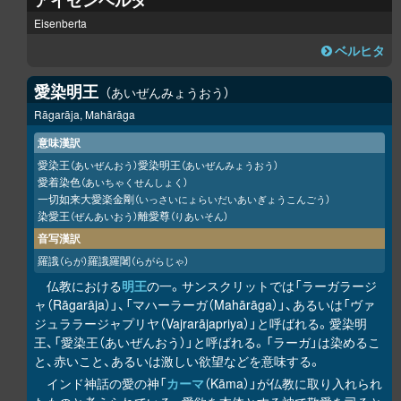
アイゼンベルタ
Eisenberta
ベルヒタ
愛染明王
あいぜんみょうおう
Rāgarāja, Mahārāga
意味漢訳
愛染王
愛染明王
（あいぜんおう）
（あいぜんみょうおう）
愛着染色
（あいちゃくせんしょく）
一切如来大愛楽金剛
（いっさいにょらいだいあいぎょうこんごう）
染愛王
離愛尊
（ぜんあいおう）
（りあいそん）
音写漢訳
羅誐
羅誐羅闍
（らが）
（らがらじゃ）
仏教における
明王
の一。サンスクリットでは「ラーガラージ
ャ（Rāgarāja）」、「マハーラーガ（Mahārāga）」、あるいは「ヴァ
ジュララージャプリヤ（Vajrarājapriya）」と呼ばれる。愛染明
王、「愛染王（あいぜんおう）」と呼ばれる。「ラーガ」は染めるこ
と、赤いこと、あるいは激しい欲望などを意味する。
インド神話の愛の神「
カーマ
（Kāma）」が仏教に取り入れられ