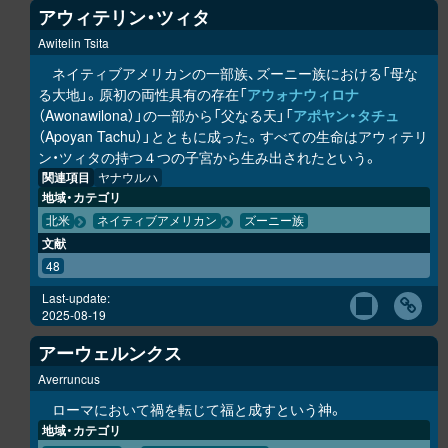
アウィテリン・ツィタ
Awitelin Tsita
ネイティブアメリカンの一部族、ズーニー族における「母な
る大地」。原初の両性具有の存在「
アウォナウィロナ
（Awonawilona）」の一部から「父なる天」「
アポヤン・タチュ
（Apoyan Tachu）」とともに成った。すべての生命はアウィテリ
ン・ツィタの持つ４つの子宮から生み出されたという。
関連項目
ヤナウルハ
地域・カテゴリ
北米
ネイティブアメリカン
ズーニー族
文献
48
Last-update:
2025-08-19
アーウェルンクス
Averruncus
ローマにおいて禍を転じて福と成すという神。
地域・カテゴリ