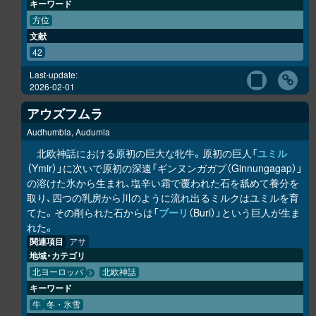
キーワード
方位
文献
42
Last-update:
2026-02-01
アウズフムラ
Audhumbla, Audumla
北欧神話における原初の巨大な牝牛。原初の巨人「
ユミル
（Ymir）」に次いで原初の深遠「ギンヌンガガプ（Ginnungagap）」
の溶けた氷から生まれ、塩辛い霜で覆われた石を舐めて養分を
取り、四つの乳房から川のように流れ出るミルクはユミルを育
てた。その削られた石からは「
ブーリ
（Buri）」という巨人が生ま
れた。
関連項目
アサ
地域・カテゴリ
北ヨーロッパ
北欧神話
キーワード
牛
冬・氷雪