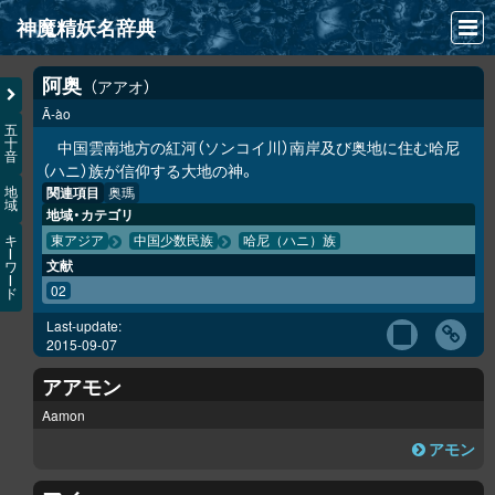
神魔精妖名辞典
NEWS
阿奥
アアオ
Ā-ào
INFO
五
十
中国雲南地方の紅河（ソンコイ川）南岸及び奥地に住む哈尼
音
文献
（ハニ）族が信仰する大地の神。
関連項目
奥瑪
地
域
検索
地域・カテゴリ
キ
東アジア
中国少数民族
哈尼（ハニ）族
凖項目
ー
文献
ワ
ー
02
ド
画像資料便覧
Last-update:
LINK
2015-09-07
アアモン
Aamon
アモン