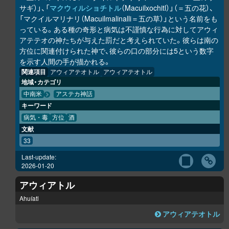
サギ）」、「
マクウィルショチトル
（Macuilxochitl）」（＝五の花）、
「マクイルマリナリ（Macuilmalinalli＝五の草）」という名前をも
っている。ある種の奇形と病気は不謹慎な行為に対してアウィ
アテテオの神たちが与えた罰だと考えられていた。彼らは南の
方位に関連付けられた神で、彼らの口の部分には5という数字
を示す人間の手が描かれる。
関連項目
アウィアテオトル
アウィアテオトル
地域・カテゴリ
中南米
アステカ神話
キーワード
病気・毒
方位
酒
文献
33
Last-update:
2026-01-20
アウィアトル
Ahuíatl
アウィアテオトル