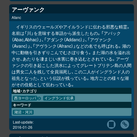
アーヴァンク
Afanc
イギリスのウェールズやアイルランドに伝わる邪悪な精霊。
名前は「川」を意味する単語から派生したもの。「アバック
（Abac,Abhac）」、「アダンク（Addanc）」、「アヴァンク
（Avanc）」、「アヴランク（Afranc）」などの名でも呼ばれる。湖の
中に動物を引きずりこんでむさぼり食う。また湖の水を溢れ出
させ、あたりを凄まじい水害に巻き込むとされている。アーヴ
ァンクの引き起こした洪水によってグレートブリテン島の人間
は男女二人を残して全員溺死し、この二人がイングランド人の
祖先となった、という伝説が残っている。地方ごとの様々な湖
がその住処として伝わっている。
地域・カテゴリ
西ヨーロッパ
イングランド伝承
キーワード
湖沼・河川
Last-update:
2016-01-26