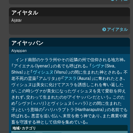
アイヤタル
Äijätär
アイアタル
アイヤッパン
Aiyappan
インド南部のケララ州やその近隣の州で信仰される地方神。
「アイエナル（Iyenar）」の名でも呼ばれる。「
シヴァ
（Siva,
Shiva）」と「
ヴィシュヌ
（Visnu）」の間に生まれた神とされる。不
老不死の霊薬「アムリタ」が「
アスラ
（Asura）」に奪われたとき、
ヴィシュヌは美女に化けてアスラを誘惑しこれを奪い返した
が、この時シヴァが美女になったヴィシュヌを見て愛欲を抑え
きれず、交わって生まれたのがアイヤッパンだという。このた
め「シヴァ（＝ハリ）とヴィシュヌ（＝ハラ）との間に生まれた
子」という意味の「ハリハラプトラ（Hariharaputra）」の名前でも
呼ばれる。悪霊を追い払い、末世を救う神であり、また農業や家
畜を守護する神として信仰を集めている。
地域・カテゴリ