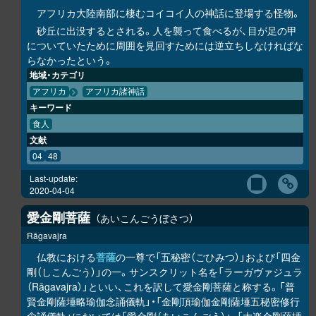
アフリカ大陸南部に棲むコイコイ人の神話に登場する怪物。
砂丘に出没するとされる。人を襲って食べるが、目が足の甲
についていたために周囲を見回すためには逆立ちしなければな
らなかったという。
地域・カテゴリ
アフリカ
アフリカ諸神話
キーワード
食人
文献
04
48
Last-update:
2020-04-04
愛金剛菩薩
あいこんごうぼさつ
Rāgavajra
仏教における
菩薩
の一尊で「五秘密（ごひみつ）」および「四金
剛（しこんごう）」の一。サンスクリット名を「ラーガヴァジュラ
（Rāgavajra）」といい、これを訳して愛金剛菩薩と称する。「普
賢金剛薩埵略瑜伽念誦儀軌」・「金剛頂瑜伽金剛薩埵五秘密修行