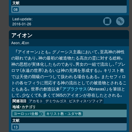
文献
08
Last-update:
2016-01-26
アイオン
Aeon, Æon
「アイオーン」とも。グノーシス主義において、至高神の神性
の顕れであり、神の最初の被造物たる高次の霊に対する総称。
神の思想が実体化したものであり、男女の一組で流出し、「プレ
ロマ（永遠の世界）あるいは神の充満を形成する」。キリスト教
では天使の階級の一つして扱われる場合もある。またセフィロ
トの各セフィラに照応する神の流出としての被造物とされるこ
ともある。世界の創造以来「
アブラクサス
（Abraxas）」を筆頭と
して、少なくて8、多くて365のアイオンが存在したとされる。
関連項目
アカモト
デミウルゴス
ピスティス・ソフィア
地域・カテゴリ
ヨーロッパ全般
キリスト教・ユダヤ教
文献
13