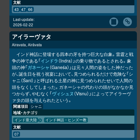
文献
43
47
66
Last-update:
2026-02-22
アイラーヴァタ
Airavata, Airāvata
インド神話に登場する四本の牙を持つ巨大な白象。雷霆と戦
争の神である「
インドラ
（Indra）」の乗り物であるとされる。象
頭の神「
ガネーシャ
（Ganeśa）」は元々人間の姿をした神だった
が、誕生日を祝う祝宴において、見つめられるだけで危険な「シ
ャニ（Śani）」と呼ばれる土星の神に見つめられたせいで人間の
頭をなくしてしまった。ガネーシャの代わりの頭がなかなか見
つからず、やむなく「
ヴィシュヌ
（Visnu）」によってアイラーヴ
ァタの頭を与えられたという。
関連項目
シャニ
地域・カテゴリ
インド亜大陸
インド神話・ヒンズー教
文献
07