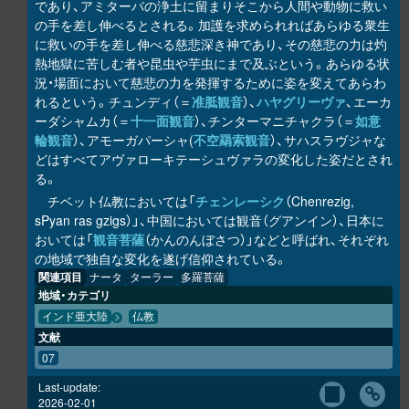
であり、アミターバの浄土に留まりそこから人間や動物に救い
の手を差し伸べるとされる。加護を求められればあらゆる衆生
に救いの手を差し伸べる慈悲深き神であり、その慈悲の力は灼
熱地獄に苦しむ者や昆虫や芋虫にまで及ぶという。あらゆる状
況・場面において慈悲の力を発揮するために姿を変えてあらわ
れるという。チュンディ（＝
准胝観音
）、
ハヤグリーヴァ
、エーカ
ーダシャムカ（＝
十一面観音
）、チンターマニチャクラ（＝
如意
輪観音
）、アモーガパーシャ(
不空羂索観音
）、サハスラヴジャな
どはすべてアヴァローキテーシュヴァラの変化した姿だとされ
る。
チベット仏教においては「
チェンレーシク
（Chenrezig,
sPyan ras gzigs）」、中国においては観音（グアンイン）、日本に
おいては「
観音菩薩
（かんのんぼさつ）」などと呼ばれ、それぞれ
の地域で独自な変化を遂げ信仰されている。
関連項目
ナータ
ターラー
多羅菩薩
地域・カテゴリ
インド亜大陸
仏教
文献
07
Last-update:
2026-02-01