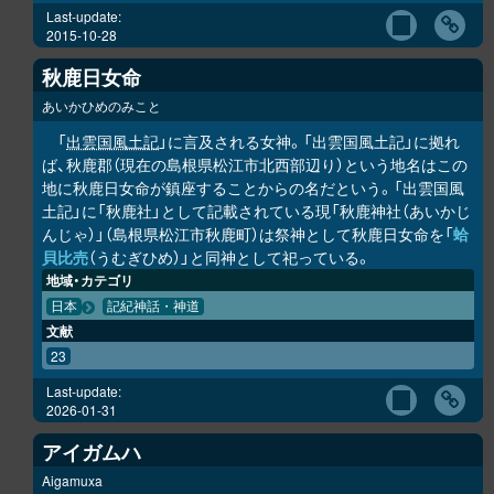
Last-update:
2015-10-28
秋鹿日女命
あいかひめのみこと
「
出雲国風土記
」に言及される女神。「出雲国風土記」に拠れ
ば、秋鹿郡（現在の島根県松江市北西部辺り）という地名はこの
地に秋鹿日女命が鎮座することからの名だという。「出雲国風
土記」に「秋鹿社」として記載されている現「秋鹿神社（あいかじ
んじゃ）」（島根県松江市秋鹿町）は祭神として秋鹿日女命を「
蛤
貝比売
（うむぎひめ）」と同神として祀っている。
地域・カテゴリ
日本
記紀神話・神道
文献
23
Last-update:
2026-01-31
アイガムハ
Aigamuxa