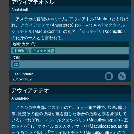
アウィアテオトル
Ahuiatéotl
アステカの官能の神の一人。アウィアトル（Ahuíatl）とも呼ば
れ、「
アウィアテテオ
（Ahuiateteo）」の一人である「
マクウィル
ショチトル
（Macuilxochitl）」の別名。「
ショチピリ
（Xochipilli）」
の化身の一人とも言われる。
地域・カテゴリ
中南米
アステカ神話
文献
33
Last-update:
2015-11-09
アウィアテテオ
Ahuiateteo
メキシコ中央部、アステカの神。５人一組の神で、飲酒、賭け
事、性交その他の快楽が度を越した場合の危険と罰を象徴して
いる。それぞれ、「マクイルクェツパリン（Macuilcuetzpalin＝五
のトカゲ）」、「マクイルコスカクアウトリ（Macuilcozcacuauhtli
＝五のコンドル）」、「マクイルトチトリ（Macuiltochtli＝五のウ