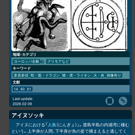
地域・カテゴリ
ヨーロッパ全般
グリモアなど
キーワード
多首多頭
蛇・龍・ドラゴン
猫・虎・ライオン
火・炎
画像有り
文献
14
60
61
Last-update:
2026-02-09
アイヌソッキ
アイヌにおける「
人魚
（にんぎょ）」。渡島半島の内浦湾に棲む
という。上半身が人間、下半身が魚の姿で捕まえると逃してく