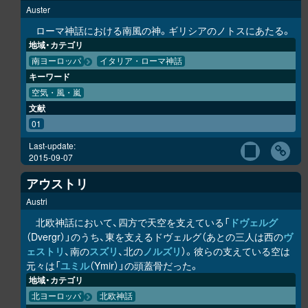
Auster
ローマ神話における南風の神。ギリシアのノトスにあたる。
地域・カテゴリ
南ヨーロッパ
イタリア・ローマ神話
キーワード
空気・風・嵐
文献
01
Last-update:
2015-09-07
アウストリ
Austri
北欧神話において、四方で天空を支えている「
ドヴェルグ
（Dvergr）」のうち、東を支えるドヴェルグ（あとの三人は西の
ヴ
ェストリ
、南の
スズリ
、北の
ノルズリ
）。彼らの支えている空は
元々は「
ユミル
（Ymir）」の頭蓋骨だった。
地域・カテゴリ
北ヨーロッパ
北欧神話