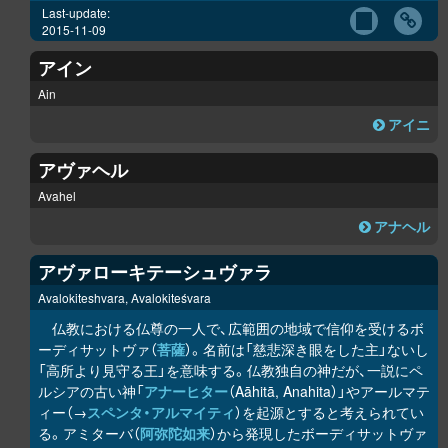
Last-update:
2015-11-09
アイン
Ain
アイニ
アヴァヘル
Avahel
アナヘル
アヴァローキテーシュヴァラ
Avalokiteshvara, Avalokiteśvara
仏教における仏尊の一人で、広範囲の地域で信仰を受けるボ
ーディサットヴァ（
菩薩
）。名前は「慈悲深き眼をした主」ないし
「高所より見守る王」を意味する。仏教独自の神だが、一説にペ
ルシアの古い神「
アナーヒター
（Aāhitā, Anahita）」やアールマテ
ィー（→
スペンタ・アルマイティ
）を起源とすると考えられてい
る。アミターバ（
阿弥陀如来
）から発現したボーディサットヴァ