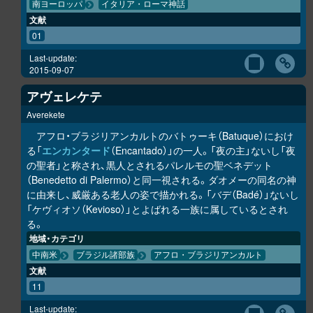
南ヨーロッパ
イタリア・ローマ神話
文献
01
Last-update:
2015-09-07
アヴェレケテ
Averekete
アフロ・ブラジリアンカルトのバトゥーキ（Batuque）におけ
る「
エンカンタード
（Encantado）」の一人。「夜の主」ないし「夜
の聖者」と称され、黒人とされるパレルモの聖ベネデット
（Benedetto di Palermo）と同一視される。ダオメーの同名の神
に由来し、威厳ある老人の姿で描かれる。「バデ（Badé）」ないし
「ケヴィオソ（Kevioso）」とよばれる一族に属しているとされ
る。
地域・カテゴリ
中南米
ブラジル諸部族
アフロ・ブラジリアンカルト
文献
11
Last-update: