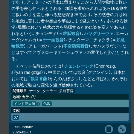
であり、アミターバの浄土に留まりそこから人間や動物に救い
の手を差し伸べるとされる。加護を求められればあらゆる衆生
に救いの手を差し伸べる慈悲深き神であり、その慈悲の力は灼
熱地獄に苦しむ者や昆虫や芋虫にまで及ぶという。あらゆる状
況・場面において慈悲の力を発揮するために姿を変えてあらわ
れるという。チュンディ（＝
准胝観音
）、
ハヤグリーヴァ
、エーカ
ーダシャムカ（＝
十一面観音
）、チンターマニチャクラ（＝
如意
輪観音
）、アモーガパーシャ(
不空羂索観音
）、サハスラヴジャな
どはすべてアヴァローキテーシュヴァラの変化した姿だとされ
る。
チベット仏教においては「
チェンレーシク
（Chenrezig,
sPyan ras gzigs）」、中国においては観音（グアンイン）、日本に
おいては「
観音菩薩
（かんのんぼさつ）」などと呼ばれ、それぞれ
の地域で独自な変化を遂げ信仰されている。
関連項目
ナータ
ターラー
多羅菩薩
地域・カテゴリ
インド亜大陸
仏教
文献
07
Last-update:
2026-02-01