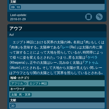
文献
09
10
Last-update:
2016-01-29
アウフ
Auf
エジプト神話における冥界の太陽の神。名前は「肉」もしくは
「肉体」を意味する。太陽神である「
レー
（Re）」は太陽の舟に乗
って旅することによって大地を照らしているが、時間帯によっ
て様々に姿を変えるとされた。つまり、昇る太陽は「
ケペラ
（Khepera）」、正午の太陽はレー、沈みゆく太陽は「
アトゥム
（Atum）」だとされる。そして大地から太陽が見えない間、レー
はアウフとなり闇の太陽として冥界を照らしているとされる。
地域・カテゴリ
アフリカ
エジプト神話
キーワード
太陽
死・冥界
文献
30