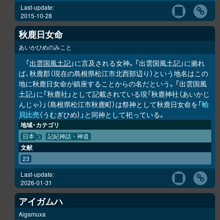
Last-update:
2015-10-28
秋鹿日女命
あいかひめのみこと
「
出雲国風土記
」に言及される女神。「出雲国風土記」に拠れ
ば、秋鹿郡（現在の島根県松江市北西部辺り）という地名はこの
地に秋鹿日女命が鎮座することからの名だという。「出雲国風
土記」に「秋鹿社」として記載されている現「秋鹿神社（あいかじ
んじゃ）」（島根県松江市秋鹿町）は祭神として秋鹿日女命を「
蛤
貝比売
（うむぎひめ）」と同神として祀っている。
地域・カテゴリ
日本
記紀神話・神道
文献
23
Last-update:
2026-01-31
アイガムハ
Aigamuxa