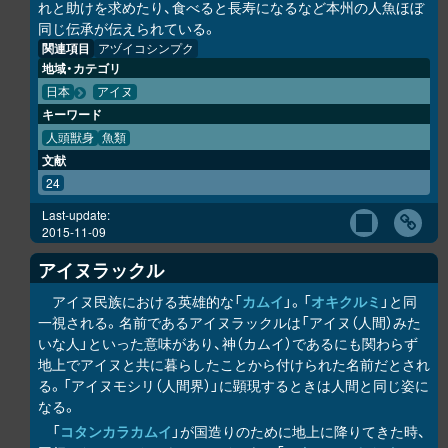
れと助けを求めたり、食べると長寿になるなど本州の人魚ほぼ
同じ伝承が伝えられている。
関連項目
アヅイコシンプク
地域・カテゴリ
日本
アイヌ
キーワード
人頭獣身
魚類
文献
24
Last-update:
2015-11-09
アイヌラック
ル
アイヌ民族における英雄的な「
カムイ
」。「
オキク
ル
ミ
」と同
一視される。名前であるアイヌラック
ル
は「アイヌ（人間）みた
いな人」といった意味があり、神（カムイ）であるにも関わらず
地上でアイヌと共に暮らしたことから付けられた名前だとされ
る。「アイヌモシ
リ
（人間界）」に顕現するときは人間と同じ姿に
なる。
「
コタンカ
ラ
カムイ
」が国造りのために地上に降りてきた時、