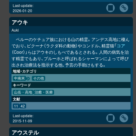
Last-update:
2026-01-20
アウキ
Auki
ペルーのケチュア族における山の精霊。アンデス高地に棲ん
でおり、ビクーナ（ラクダ科の動物）やコンドル、精霊猫「
コア
（Coor）」らはアウキのしもべであるとされる。人間の病気を治
す精霊でもあり、ブルーホと呼ばれるシャーマンによって呼び
出され治療法を指示する他、予言の手助けもする。
地域・カテゴリ
中南米
その他
キーワード
山岳・高地
治癒・医療
文献
11
42
Last-update:
2015-11-09
アウステル