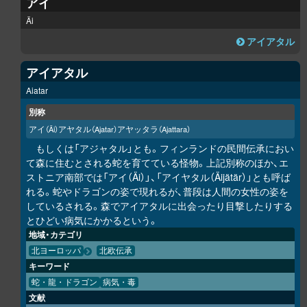
アイ
Äi
アイアタル
アイアタル
Aiatar
別称
アイ
アヤタル
アヤッタラ
（Äi）
（Ajatar）
（Ajattara）
もしくは「アジャタル」とも。フィンランドの民間伝承におい
て森に住むとされる蛇を育てている怪物。上記別称のほか、エ
ストニア南部では「アイ（Äi）」、「アイヤタル（Äijätär）」とも呼ば
れる。蛇やドラゴンの姿で現れるが、普段は人間の女性の姿を
しているされる。森でアイアタルに出会ったり目撃したりする
とひどい病気にかかるという。
地域・カテゴリ
北ヨーロッパ
北欧伝承
キーワード
蛇・龍・ドラゴン
病気・毒
文献