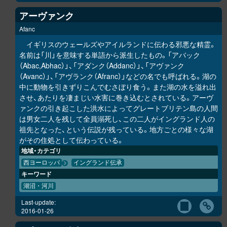
アーヴァンク
Afanc
イギリスのウェールズやアイルランドに伝わる邪悪な精霊。
名前は「川」を意味する単語から派生したもの。「アバック
（Abac,Abhac）」、「アダンク（Addanc）」、「アヴァンク
（Avanc）」、「アヴランク（Afranc）」などの名でも呼ばれる。湖の
中に動物を引きずりこんでむさぼり食う。また湖の水を溢れ出
させ、あたりを凄まじい水害に巻き込むとされている。アーヴ
ァンクの引き起こした洪水によってグレートブリテン島の人間
は男女二人を残して全員溺死し、この二人がイングランド人の
祖先となった、という伝説が残っている。地方ごとの様々な湖
がその住処として伝わっている。
地域・カテゴリ
西ヨーロッパ
イングランド伝承
キーワード
湖沼・河川
Last-update:
2016-01-26