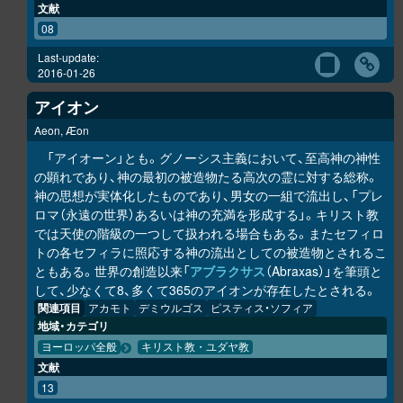
文献
08
Last-update:
2016-01-26
アイオン
Aeon, Æon
「アイオーン」とも。グノーシス主義において、至高神の神性
の顕れであり、神の最初の被造物たる高次の霊に対する総称。
神の思想が実体化したものであり、男女の一組で流出し、「プレ
ロマ（永遠の世界）あるいは神の充満を形成する」。キリスト教
では天使の階級の一つして扱われる場合もある。またセフィロ
トの各セフィラに照応する神の流出としての被造物とされるこ
ともある。世界の創造以来「
アブラクサス
（Abraxas）」を筆頭と
して、少なくて8、多くて365のアイオンが存在したとされる。
関連項目
アカモト
デミウルゴス
ピスティス・ソフィア
地域・カテゴリ
ヨーロッパ全般
キリスト教・ユダヤ教
文献
13