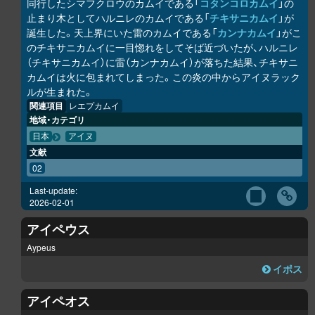
同行したシマフクロウのカムイである「
コタンコ
ロ
カムイ
」の
止まり木としてハルニレのカムイである「
チキサニカムイ
」が
誕生した。天上界にいた雷のカムイである「
カンナカムイ
」がこ
のチキサニカムイに一目惚れをしてそば近づいたが、ハルニレ
（チキサニカムイ）に雷（カンナカムイ）が落ちた結果、チキサニ
カムイは火に包まれてしまった。この炎の中からアイヌラック
ル
が生まれた。
関連項目
レエプカムイ
地域・カテゴリ
日本
アイヌ
文献
02
Last-update:
2026-02-01
アイペウス
Aypeus
イポス
アイペオス