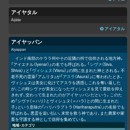
アイヤタル
Äijätär
アイアタル
アイヤッパン
Aiyappan
インド南部のケララ州やその近隣の州で信仰される地方神。
「アイエナル（Iyenar）」の名でも呼ばれる。「
シヴァ
（Siva,
Shiva）」と「
ヴィシュヌ
（Visnu）」の間に生まれた神とされる。不
老不死の霊薬「アムリタ」が「
アスラ
（Asura）」に奪われたとき、
ヴィシュヌは美女に化けてアスラを誘惑しこれを奪い返した
が、この時シヴァが美女になったヴィシュヌを見て愛欲を抑え
きれず、交わって生まれたのがアイヤッパンだという。このた
め「シヴァ（＝ハリ）とヴィシュヌ（＝ハラ）との間に生まれた
子」という意味の「ハリハラプトラ（Hariharaputra）」の名前でも
呼ばれる。悪霊を追い払い、末世を救う神であり、また農業や家
畜を守護する神として信仰を集めている。
地域・カテゴリ