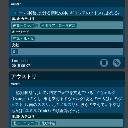
Auster
ローマ神話における南風の神。ギリシアのノトスにあたる。
地域・カテゴリ
南ヨーロッパ
イタリア・ローマ神話
キーワード
空気・風・嵐
文献
01
Last-update:
2015-09-07
アウストリ
Austri
北欧神話において、四方で天空を支えている「
ドヴェルグ
（Dvergr）」のうち、東を支えるドヴェルグ（あとの三人は西の
ヴ
ェストリ
、南の
スズリ
、北の
ノルズリ
）。彼らの支えている空は
元々は「
ユミル
（Ymir）」の頭蓋骨だった。
地域・カテゴリ
北ヨーロッパ
北欧神話