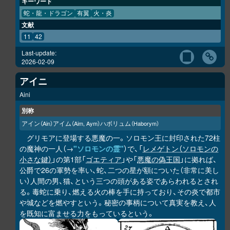
キーワード
蛇・龍・ドラゴン
有翼
火・炎
文献
11
42
Last-update:
2026-02-09
アイニ
Aini
別称
アイン
アイム
ハボリュム
（Ain）
（Aim, Aym）
（Haborym）
グリモアに登場する悪魔の一。ソロモン王に封印された72柱
の魔神の一人（→
"ソロモンの霊"
）で、「
レメゲトン（ソロモンの
小さな鍵）
」の第1部「
ゴエティア
」や「
悪魔の偽王国
」に拠れば、
公爵で26の軍勢を率い、蛇、二つの星が額についた（非常に美し
い）人間の男、猫、という三つの頭がある姿であらわれるとされ
る。毒蛇に乗り、燃える火の棒を手に持っており、その炎で都市
や城などを燃やすという。秘密の事柄について真実を教え、人
を既知に富ませる力をもっているという。