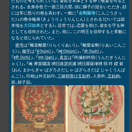
たものと考えられている。愛欲を本体とする神で敬愛を司ると
される。全身赤色で一面三目六臂、頭に獅子の冠をいただき、顔
には常に怒りの相を表わす。一般に「
金剛薩埵
（こんごうさっ
た）」の教令輪身（きょうりょうりんじん）とされる（ひいては総
本地を
大日如来
とする）。近世では、恋愛を助け、遊女を守る神
としても信仰された。また、俗に、この明王を信仰すると美貌に
なると信じられていた。
密号
は「離楽離愛（りらくりあい）」、「離愛金剛（りあいこんご
う）」、
種字
は「
हूं（hūṃ）
」、「
ह्हूं（hhūṃ）
」、「
होः（hoḥ）
」、
「
ह्रीः（hrīḥ）
」、「
ज्जः（jjaḥ）
」、
真言
は「吽擿枳吽弱（うんだぎうんじ
ゃく）」、「唵 摩賀囉誐 嚩日路瑟抳灑 嚩日羅薩埵嚩 弱 吽 鍐 穀
（おん まからぎゃ ばざろさだしゃ ばざらさだば じゃくうんば
んこ）」、印相は外五鈷印、
三昧耶形
は
五鈷杵
、人形杵、
五鈷鉤
、
箭、師子冠。