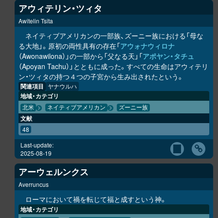
アウィテリン・ツィタ
Awitelin Tsita
ネイティブアメリカンの一部族、ズーニー族における「母な
る大地」。原初の両性具有の存在「
アウォナウィロナ
（Awonawilona）」の一部から「父なる天」「
アポヤン・タチュ
（Apoyan Tachu）」とともに成った。すべての生命はアウィテリ
ン・ツィタの持つ４つの子宮から生み出されたという。
関連項目
ヤナウルハ
地域・カテゴリ
北米
ネイティブアメリカン
ズーニー族
文献
48
Last-update:
2025-08-19
アーウェルンクス
Averruncus
ローマにおいて禍を転じて福と成すという神。
地域・カテゴリ