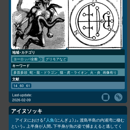
地域・カテゴリ
ヨーロッパ全般
グリモアなど
キーワード
多首多頭
蛇・龍・ドラゴン
猫・虎・ライオン
火・炎
画像有り
文献
14
60
61
Last-update:
2026-02-09
アイヌソッキ
アイヌにおける「
人魚
（にんぎょ）」。渡島半島の内浦湾に棲む
という。上半身が人間、下半身が魚の姿で捕まえると逃してく