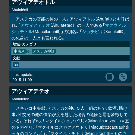
アウィアテオトル
Ahuiatéotl
アステカの官能の神の一人。アウィアトル（Ahuíatl）とも呼ば
れ、「
アウィアテテオ
（Ahuiateteo）」の一人である「
マクウィル
ショチトル
（Macuilxochitl）」の別名。「
ショチピリ
（Xochipilli）」
の化身の一人とも言われる。
地域・カテゴリ
中南米
アステカ神話
文献
33
Last-update:
2015-11-09
アウィアテテオ
Ahuiateteo
メキシコ中央部、アステカの神。５人一組の神で、飲酒、賭け
事、性交その他の快楽が度を越した場合の危険と罰を象徴して
いる。それぞれ、「マクイルクェツパリン（Macuilcuetzpalin＝五
のトカゲ）」、「マクイルコスカクアウトリ（Macuilcozcacuauhtli
＝五のコンドル）」、「マクイルトチトリ（Macuiltochtli＝五のウ