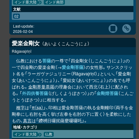
インド亜大陸
インド南部
文献
02
Last-update:
2026-02-04
愛楽金剛女
あいよくこんごうにょ
Rāgavajriṇī
仏教における
菩薩
の一尊で「四金剛女（しこんごうにょ）」の
一で四金剛の愛楽金剛（→
愛金剛菩薩
）の女性形。サンスクリッ
ト名を「ラーガヴァジュリニー（Rāgavajriṇī）」といい、「愛金剛
女（あいこんごうにょ）」、「愛結女（あいけつにょ）」の名でも呼
ばれる。
金剛界曼荼羅
の理趣会において西北（右上）に配され
る。「
外四供養菩薩
（げしくようぼさつ）」の「
金剛燈菩薩
（こんご
うとうぼさつ）」に相当する。
種字
は「
स（sa）
」、印相は愛金剛菩薩の執る金剛幢印（両手を金
剛拳にし右肘を高く挙げ左拳を右肘の下に置く）を柔軟にした
もの、
真言
は「鑁嚩日囉抳薩麼囉囉吒」。
地域・カテゴリ
インド亜大陸
仏教