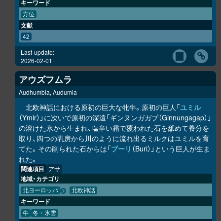
キーワード
方位
文献
42
Last-update:
2026-02-01
アウズフムラ
Audhumbla, Audumla
北欧神話における原初の巨大な牝牛。原初の巨人「
ユミル
（Ymir）」に次いで原初の深遠「ギンヌンガガプ（Ginnungagap）」
の溶けた氷から生まれ、塩辛い霜で覆われた石を舐めて養分を
取り、四つの乳房から川のように流れ出るミルクはユミルを育
てた。その削られた石からは「
ブーリ
（Buri）」という巨人が生ま
れた。
関連項目
アサ
地域・カテゴリ
北ヨーロッパ
北欧神話
キーワード
牛
冬・氷雪