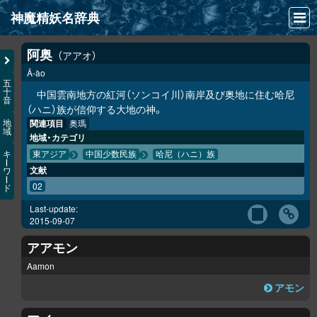
神魔精妖名辞典
NEWS
阿奥
アアオ
Ā-ào
INFO
五
十
中国雲南地方の紅河（ソンコイ川）南岸及び奥地に住む哈尼
音
文献
（ハニ）族が信仰する大地の神。
関連項目
奥瑪
地
域
検索
地域・カテゴリ
キ
東アジア
中国少数民族
哈尼（ハニ）族
凖項目
ー
文献
ワ
ー
02
ド
画像資料便覧
Last-update:
LINK
2015-09-07
アアモン
Aamon
アモン