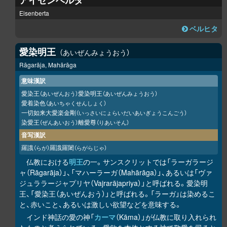
アイゼンベルタ
Eisenberta
ベルヒタ
愛染明王
あいぜんみょうおう
Rāgarāja, Mahārāga
意味漢訳
愛染王
愛染明王
（あいぜんおう）
（あいぜんみょうおう）
愛着染色
（あいちゃくせんしょく）
一切如来大愛楽金剛
（いっさいにょらいだいあいぎょうこんごう）
染愛王
離愛尊
（ぜんあいおう）
（りあいそん）
音写漢訳
羅誐
羅誐羅闍
（らが）
（らがらじゃ）
仏教における
明王
の一。サンスクリットでは「ラーガラージ
ャ（Rāgarāja）」、「マハーラーガ（Mahārāga）」、あるいは「ヴァ
ジュララージャプリヤ（Vajrarājapriya）」と呼ばれる。愛染明
王、「愛染王（あいぜんおう）」と呼ばれる。「ラーガ」は染めるこ
と、赤いこと、あるいは激しい欲望などを意味する。
インド神話の愛の神「
カーマ
（Kāma）」が仏教に取り入れられ