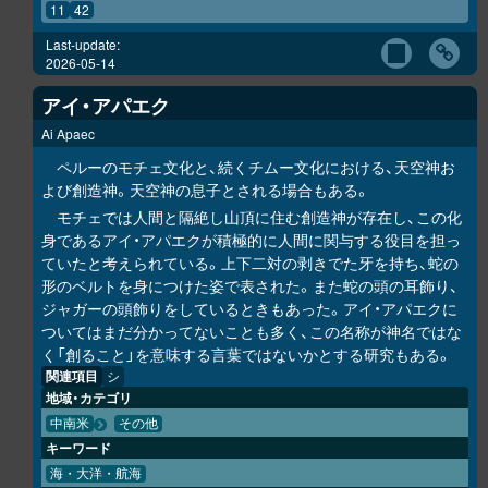
11
42
Last-update:
2026-05-14
アイ・アパエク
Ai Apaec
ペルーのモチェ文化と、続くチムー文化における、天空神お
よび創造神。天空神の息子とされる場合もある。
モチェでは人間と隔絶し山頂に住む創造神が存在し、この化
身であるアイ・アパエクが積極的に人間に関与する役目を担っ
ていたと考えられている。上下二対の剥きでた牙を持ち、蛇の
形のベルトを身につけた姿で表された。また蛇の頭の耳飾り、
ジャガーの頭飾りをしているときもあった。アイ・アパエクに
ついてはまだ分かってないことも多く、この名称が神名ではな
く「創ること」を意味する言葉ではないかとする研究もある。
関連項目
シ
地域・カテゴリ
中南米
その他
キーワード
海・大洋・航海