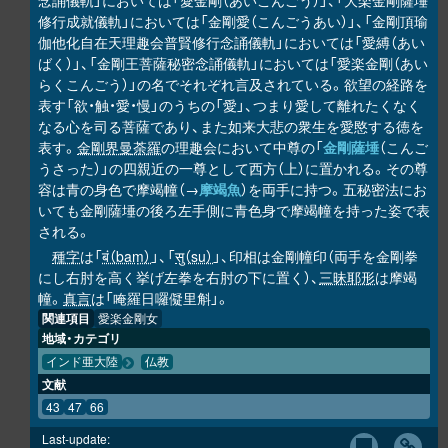
念誦儀軌」においては「愛金剛（あいこんごう）」、「大楽金剛薩埵
修行成就儀軌」においては「金剛愛（こんごうあい）」、「金剛頂瑜
伽他化自在天理趣会普賢修行念誦儀軌」においては「愛縛（あい
ばく）」、「金剛王菩薩秘密念誦儀軌」においては「愛楽金剛（あい
らくこんごう）」の名でそれぞれ言及されている。欲望の経路を
表す「欲・触・愛・慢」のうちの「愛」、つまり愛して離れたくなく
なる心を司る菩薩であり、また如来大悲の衆生を愛愍する徳を
表す。
金剛界曼荼羅
の理趣会において中尊の「
金剛薩埵
（こんご
うさった）」の四親近の一尊として西方（上）に置かれる。その尊
容は青の身色で摩竭幢（→
摩竭魚
）を両手に持つ。五秘密法にお
いても金剛薩埵の後ろ左手側に青色身で摩竭幢を持った姿で表
される。
種字
は「
बं（baṃ）
」、「
सु（su）
」、印相は金剛幢印（両手を金剛拳
にし右肘を高く挙げ左拳を右肘の下に置く）、
三昧耶形
は摩竭
幢。
真言
は「唵羅日囉儗里斛」。
関連項目
愛楽金剛女
地域・カテゴリ
インド亜大陸
仏教
文献
43
47
66
Last-update: