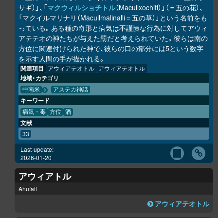
サギ）」、「
マクウィルショチトル
（Macuilxochitl）」（＝五の花）、
「マクイルマリナリ（Macuilmalinalli＝五の草）」という名前をも
っている。ある種の奇形と病気は不謹慎な行為に対してアウィ
アテテオの神たちが与えた罰だと考えられていた。彼らは南の
方位に関連付けられた神で、彼らの口の部分には5という数字
を示す人間の手が描かれる。
関連項目
アウィアテオトル
アウィアテオトル
地域・カテゴリ
中南米
アステカ神話
キーワード
病気・毒
方位
酒
文献
33
Last-update:
2026-01-20
アウィアトル
Ahuíatl
アウィアテオトル