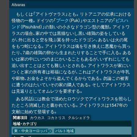
Aitvaras
もしくは「アイトヴァラス」とも。リトアニアの伝承における
怪物の一種。ドイツの「
プーク
（Puk）」やエストニアの「
ピスハ
ンド
（Pisuhänd）」の類いの小さなドラゴン型の魔獣。アイトワ
ラスの場合、家の中では黒猫ないし黒い雄鶏の姿をしている
が、外に出ると空を飛ぶ翼を持ったドラゴン、あるいは火の尾
をもつ蛇になる。アイトワラスは魂を引き換えに悪魔から買っ
たり、7歳の雄鶏の卵から生まれたりすることで手に入る。ある
いは家の中にいつのまにかいることもあるが、いずれにしても
追い出すことはとても難しいとされる。アイトワラスが家にい
つくと家の所有者は裕福になるが、これはアイトワラスが牛乳
や穀物、お金をよそから盗んでくるからである。勿論この被害
に遭うのはたいていその家の隣人である。そしてアイトワラス
は見返りとしてオムレツを要求する。
ある民話には教会で清めたロウソクでアイトワラスを照らし
たところ消滅したと書かれている。アイトワラスは1547年の
文献に始めて登場する。
関連項目
カウカス
コカトリス
クルシェドラ
地域・カテゴリ
東・中央ヨーロッパ
バルト地域