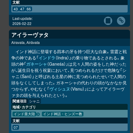
文献
43
47
66
Last-update:
2026-02-22
アイラーヴァタ
Airavata, Airāvata
インド神話に登場する四本の牙を持つ巨大な白象。雷霆と戦
争の神である「
インドラ
（Indra）」の乗り物であるとされる。象
頭の神「
ガネーシャ
（Ganeśa）」は元々人間の姿をした神だった
が、誕生日を祝う祝宴において、見つめられるだけで危険な「シ
ャニ（Śani）」と呼ばれる土星の神に見つめられたせいで人間の
頭をなくしてしまった。ガネーシャの代わりの頭がなかなか見
つからず、やむなく「
ヴィシュヌ
（Visnu）」によってアイラーヴ
ァタの頭を与えられたという。
関連項目
シャニ
地域・カテゴリ
インド亜大陸
インド神話・ヒンズー教
文献
07