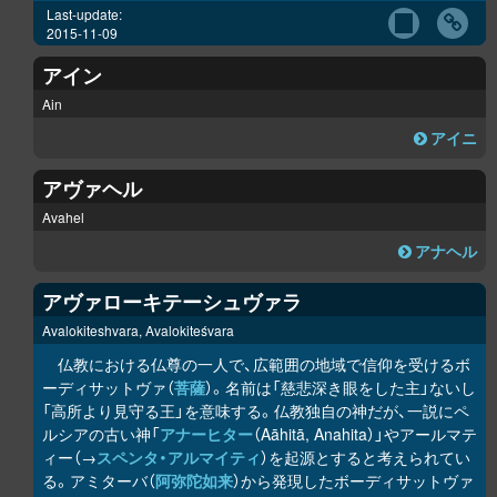
Last-update:
2015-11-09
アイン
Ain
アイニ
アヴァヘル
Avahel
アナヘル
アヴァローキテーシュヴァラ
Avalokiteshvara, Avalokiteśvara
仏教における仏尊の一人で、広範囲の地域で信仰を受けるボ
ーディサットヴァ（
菩薩
）。名前は「慈悲深き眼をした主」ないし
「高所より見守る王」を意味する。仏教独自の神だが、一説にペ
ルシアの古い神「
アナーヒター
（Aāhitā, Anahita）」やアールマテ
ィー（→
スペンタ・アルマイティ
）を起源とすると考えられてい
る。アミターバ（
阿弥陀如来
）から発現したボーディサットヴァ