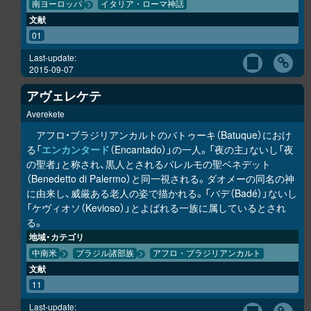
南ヨーロッパ
イタリア・ローマ神話
文献
01
Last-update:
2015-09-07
アヴェレケテ
Averekete
アフロ・ブラジリアンカルトのバトゥーキ（Batuque）におけ
る「
エンカンタード
（Encantado）」の一人。「夜の主」ないし「夜
の聖者」と称され、黒人とされるパレルモの聖ベネデット
（Benedetto di Palermo）と同一視される。ダオメーの同名の神
に由来し、威厳ある老人の姿で描かれる。「バデ（Badé）」ないし
「ケヴィオソ（Kevioso）」とよばれる一族に属しているとされ
る。
地域・カテゴリ
中南米
ブラジル諸部族
アフロ・ブラジリアンカルト
文献
11
Last-update: