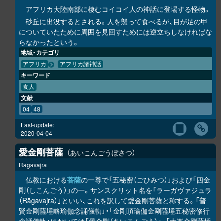
アフリカ大陸南部に棲むコイコイ人の神話に登場する怪物。
砂丘に出没するとされる。人を襲って食べるが、目が足の甲
についていたために周囲を見回すためには逆立ちしなければな
らなかったという。
地域・カテゴリ
アフリカ
アフリカ諸神話
キーワード
食人
文献
04
48
Last-update:
2020-04-04
愛金剛菩薩
あいこんごうぼさつ
Rāgavajra
仏教における
菩薩
の一尊で「五秘密（ごひみつ）」および「四金
剛（しこんごう）」の一。サンスクリット名を「ラーガヴァジュラ
（Rāgavajra）」といい、これを訳して愛金剛菩薩と称する。「普
賢金剛薩埵略瑜伽念誦儀軌」・「金剛頂瑜伽金剛薩埵五秘密修行