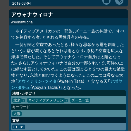
2018-03-04
アウォナウィロナ
Awonawilona
ネイティブアメリカンの一部族、ズーニー族の神話で、「すべ
てを包容する者」とされる両性具有の存在。
一切が闇と空虚であったとき、様々な思念から霧を創造した
という。霧が濃くなるとそれは雨となり、原初の空虚を広大な
海洋で満たした。そしてアウォナウィロナ自身は太陽となっ
た。さらにアウォナウィロナは自分の一部を剥いで、海洋の上
に緑なす苔としておいた。この苔は固まると２つの巨大な被造
物となり、永遠と結びつくようになった。この二つは母なる大
地「
アウィテリン・ツィタ
（Awitelin Tsita）」と父なる天「
アポヤ
ン・タチュ
（Apoyan Tachu）」となった。
地域・カテゴリ
北米
ネイティブアメリカン
ズーニー族
キーワード
太陽
文献
01
31