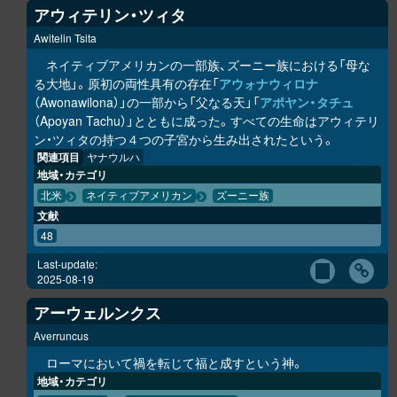
アウィテリン・ツィタ
Awitelin Tsita
ネイティブアメリカンの一部族、ズーニー族における「母な
る大地」。原初の両性具有の存在「
アウォナウィロナ
（Awonawilona）」の一部から「父なる天」「
アポヤン・タチュ
（Apoyan Tachu）」とともに成った。すべての生命はアウィテリ
ン・ツィタの持つ４つの子宮から生み出されたという。
関連項目
ヤナウルハ
地域・カテゴリ
北米
ネイティブアメリカン
ズーニー族
文献
48
Last-update:
2025-08-19
アーウェルンクス
Averruncus
ローマにおいて禍を転じて福と成すという神。
地域・カテゴリ