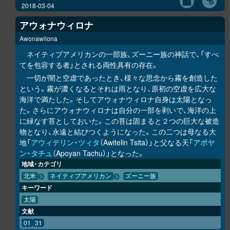
2018-03-04
アウォナウィロナ
Awonawilona
ネイティブアメリカンの一部族、ズーニー族の神話で、「すべ
てを包容する者」とされる両性具有の存在。
一切が闇と空虚であったとき、様々な思念から霧を創造した
という。霧が濃くなるとそれは雨となり、原初の空虚を広大な
海洋で満たした。そしてアウォナウィロナ自身は太陽となっ
た。さらにアウォナウィロナは自分の一部を剥いで、海洋の上
に緑なす苔としておいた。この苔は固まると２つの巨大な被造
物となり、永遠と結びつくようになった。この二つは母なる大
地「
アウィテリン・ツィタ
（Awitelin Tsita）」と父なる天「
アポヤ
ン・タチュ
（Apoyan Tachu）」となった。
地域・カテゴリ
北米
ネイティブアメリカン
ズーニー族
キーワード
太陽
文献
01
31