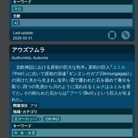
キーワード
方位
文献
42
Last-update:
2026-02-01
アウズフムラ
Audhumbla, Audumla
北欧神話における原初の巨大な牝牛。原初の巨人「
ユミル
（Ymir）」に次いで原初の深遠「ギンヌンガガプ（Ginnungagap）」
の溶けた氷から生まれ、塩辛い霜で覆われた石を舐めて養分を
取り、四つの乳房から川のように流れ出るミルクはユミルを育
てた。その削られた石からは「
ブーリ
（Buri）」という巨人が生ま
れた。
関連項目
アサ
地域・カテゴリ
北ヨーロッパ
北欧神話
キーワード
牛
冬・氷雪