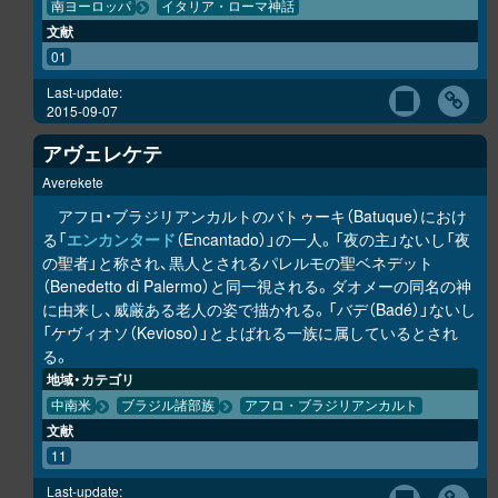
南ヨーロッパ
イタリア・ローマ神話
文献
01
Last-update:
2015-09-07
アヴェレケテ
Averekete
アフロ・ブラジリアンカルトのバトゥーキ（Batuque）におけ
る「
エンカンタード
（Encantado）」の一人。「夜の主」ないし「夜
の聖者」と称され、黒人とされるパレルモの聖ベネデット
（Benedetto di Palermo）と同一視される。ダオメーの同名の神
に由来し、威厳ある老人の姿で描かれる。「バデ（Badé）」ないし
「ケヴィオソ（Kevioso）」とよばれる一族に属しているとされ
る。
地域・カテゴリ
中南米
ブラジル諸部族
アフロ・ブラジリアンカルト
文献
11
Last-update: