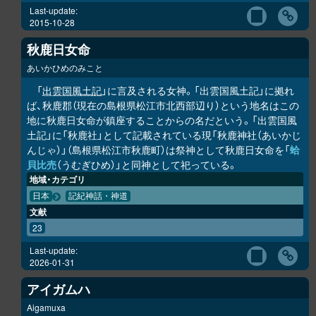
Last-update:
2015-10-28
秋鹿日女命
あいかひめのみこと
「
出雲国風土記
」に言及される女神。「出雲国風土記」に拠れ
ば、秋鹿郡（現在の島根県松江市北西部辺り）という地名はこの
地に秋鹿日女命が鎮座することからの名だという。「出雲国風
土記」に「秋鹿社」として記載されている現「秋鹿神社（あいかじ
んじゃ）」（島根県松江市秋鹿町）は祭神として秋鹿日女命を「
蛤
貝比売
（うむぎひめ）」と同神として祀っている。
地域・カテゴリ
日本
記紀神話・神道
文献
23
Last-update:
2026-01-31
アイガムハ
Aigamuxa