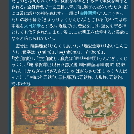
たものと考えられている。愛欲を本体とする神で敬愛を司ると
される。全身赤色で一面三目六臂、頭に獅子の冠をいただき、顔
には常に怒りの相を表わす。一般に「
金剛薩埵
（こんごうさっ
た）」の教令輪身（きょうりょうりんじん）とされる（ひいては総
本地を
大日如来
とする）。近世では、恋愛を助け、遊女を守る神
としても信仰された。また、俗に、この明王を信仰すると美貌に
なると信じられていた。
密号
は「離楽離愛（りらくりあい）」、「離愛金剛（りあいこんご
う）」、
種字
は「
हूं（hūṃ）
」、「
ह्हूं（hhūṃ）
」、「
होः（hoḥ）
」、
「
ह्रीः（hrīḥ）
」、「
ज्जः（jjaḥ）
」、
真言
は「吽擿枳吽弱（うんだぎうんじ
ゃく）」、「唵 摩賀囉誐 嚩日路瑟抳灑 嚩日羅薩埵嚩 弱 吽 鍐 穀
（おん まからぎゃ ばざろさだしゃ ばざらさだば じゃくうんば
んこ）」、印相は外五鈷印、
三昧耶形
は
五鈷杵
、人形杵、
五鈷鉤
、
箭、師子冠。