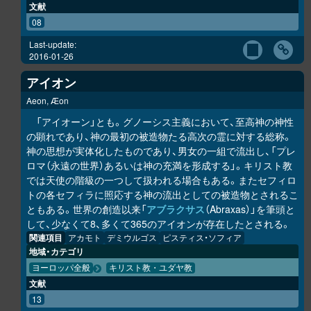
文献
08
Last-update:
2016-01-26
アイオン
Aeon, Æon
「アイオーン」とも。グノーシス主義において、至高神の神性
の顕れであり、神の最初の被造物たる高次の霊に対する総称。
神の思想が実体化したものであり、男女の一組で流出し、「プレ
ロマ（永遠の世界）あるいは神の充満を形成する」。キリスト教
では天使の階級の一つして扱われる場合もある。またセフィロ
トの各セフィラに照応する神の流出としての被造物とされるこ
ともある。世界の創造以来「
アブラクサス
（Abraxas）」を筆頭と
して、少なくて8、多くて365のアイオンが存在したとされる。
関連項目
アカモト
デミウルゴス
ピスティス・ソフィア
地域・カテゴリ
ヨーロッパ全般
キリスト教・ユダヤ教
文献
13