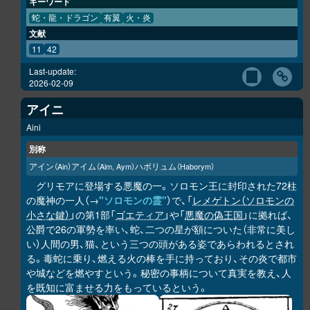
キーワード
蛇・龍・ドラゴン
有翼
火・炎
文献
11
42
Last-update:
2026-02-09
アイニ
Aini
別称
アイン
アイム
ハボリュム
（Ain）
（Aim, Aym）
（Haborym）
グリモアに登場する悪魔の一。ソロモン王に封印された72柱
の魔神の一人（→
"ソロモンの霊"
）で、「
レメゲトン（ソロモンの
小さな鍵）
」の第1部「
ゴエティア
」や「
悪魔の偽王国
」に拠れば、
公爵で26の軍勢を率い、蛇、二つの星が額についた（非常に美し
い）人間の男、猫、という三つの頭がある姿であらわれるとされ
る。毒蛇に乗り、燃える火の棒を手に持っており、その炎で都市
や城などを燃やすという。秘密の事柄について真実を教え、人
を既知に富ませる力をもっているという。