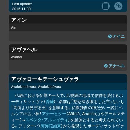
Last-update:
2015-11-09
アイン
Ain
アイニ
アヴァヘル
Avahel
アナヘル
アヴァローキテーシュヴァラ
Avalokiteshvara, Avalokiteśvara
仏教における仏尊の一人で、広範囲の地域で信仰を受けるボ
ーディサットヴァ（
菩薩
）。名前は「慈悲深き眼をした主」ないし
「高所より見守る王」を意味する。仏教独自の神だが、一説にペ
ルシアの古い神「
アナーヒター
（Aāhitā, Anahita）」やアールマテ
ィー（→
スペンタ・アルマイティ
）を起源とすると考えられてい
る。アミターバ（
阿弥陀如来
）から発現したボーディサットヴァ