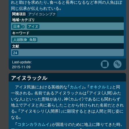
れと助けを求めたり、食べると長寿になるなど本州の人魚ほぼ
同じ伝承が伝えられている。
関連項目
アヅイコシンプク
地域・カテゴリ
日本
アイヌ
キーワード
人頭獣身
魚類
文献
24
Last-update:
2015-11-09
アイヌラック
ル
アイヌ民族における英雄的な「
カムイ
」。「
オキク
ル
ミ
」と同
一視される。名前であるアイヌラック
ル
は「アイヌ（人間）みた
いな人」といった意味があり、神（カムイ）であるにも関わらず
地上でアイヌと共に暮らしたことから付けられた名前だとされ
る。「アイヌモシ
リ
（人間界）」に顕現するときは人間と同じ姿に
なる。
「
コタンカ
ラ
カムイ
」が国造りのために地上に降りてきた時、