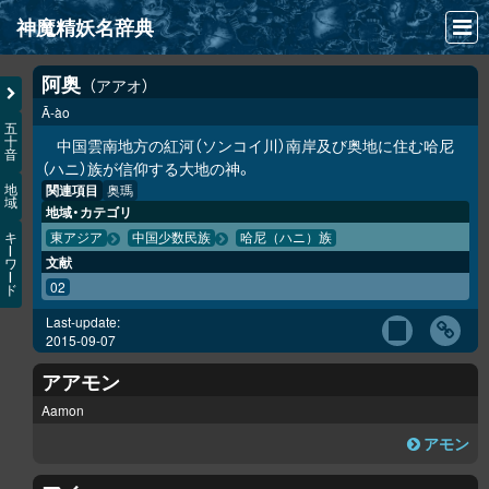
神魔精妖名辞典
NEWS
阿奥
アアオ
Ā-ào
INFO
五
十
中国雲南地方の紅河（ソンコイ川）南岸及び奥地に住む哈尼
音
文献
（ハニ）族が信仰する大地の神。
関連項目
奥瑪
地
域
検索
地域・カテゴリ
キ
東アジア
中国少数民族
哈尼（ハニ）族
凖項目
ー
文献
ワ
ー
02
ド
画像資料便覧
Last-update:
LINK
2015-09-07
アアモン
Aamon
アモン