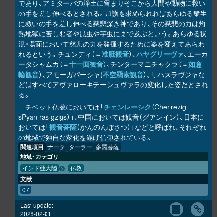
であり、アミターバの浄土に留まりそこから人間や動物に救い
の手を差し伸べるとされる。加護を求められればあらゆる衆生
に救いの手を差し伸べる慈悲深き神であり、その慈悲の力は灼
熱地獄に苦しむ者や昆虫や芋虫にまで及ぶという。あらゆる状
況・場面において慈悲の力を発揮するために姿を変えてあらわ
れるという。チュンディ（＝
准胝観音
）、
ハヤグリーヴァ
、エーカ
ーダシャムカ（＝
十一面観音
）、チンターマニチャクラ（＝
如意
輪観音
）、アモーガパーシャ(
不空羂索観音
）、サハスラヴジャな
どはすべてアヴァローキテーシュヴァラの変化した姿だとされ
る。
チベット仏教においては「
チェンレーシク
（Chenrezig,
sPyan ras gzigs）」、中国においては観音（グアンイン）、日本に
おいては「
観音菩薩
（かんのんぼさつ）」などと呼ばれ、それぞれ
の地域で独自な変化を遂げ信仰されている。
関連項目
ナータ
ターラー
多羅菩薩
地域・カテゴリ
インド亜大陸
仏教
文献
07
Last-update:
2026-02-01