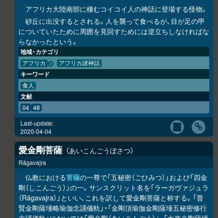
アフリカ大陸南部に棲むコイコイ人の神話に登場する怪物。
砂丘に出没するとされる。人を襲って食べるが、目が足の甲
についていたために周囲を見回すためには逆立ちしなければな
らなかったという。
地域・カテゴリ
アフリカ
アフリカ諸神話
キーワード
食人
文献
04
48
Last-update:
2020-04-04
愛金剛菩薩
あいこんごうぼさつ
Rāgavajra
仏教における
菩薩
の一尊で「五秘密（ごひみつ）」および「四金
剛（しこんごう）」の一。サンスクリット名を「ラーガヴァジュラ
（Rāgavajra）」といい、これを訳して愛金剛菩薩と称する。「普
賢金剛薩埵略瑜伽念誦儀軌」・「金剛頂瑜伽金剛薩埵五秘密修行