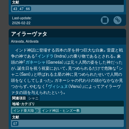
文献
43
47
66
Last-update:
2026-02-22
アイラーヴァタ
Airavata, Airāvata
インド神話に登場する四本の牙を持つ巨大な白象。雷霆と戦
争の神である「
インドラ
（Indra）」の乗り物であるとされる。象
頭の神「
ガネーシャ
（Ganeśa）」は元々人間の姿をした神だった
が、誕生日を祝う祝宴において、見つめられるだけで危険な「シ
ャニ（Śani）」と呼ばれる土星の神に見つめられたせいで人間の
頭をなくしてしまった。ガネーシャの代わりの頭がなかなか見
つからず、やむなく「
ヴィシュヌ
（Visnu）」によってアイラーヴ
ァタの頭を与えられたという。
関連項目
シャニ
地域・カテゴリ
インド亜大陸
インド神話・ヒンズー教
文献
07