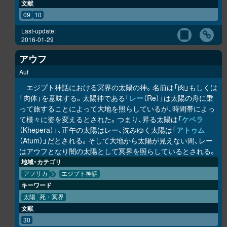
文献
09
10
Last-update:
2016-01-29
アウフ
Auf
エジプト神話における冥界の太陽の神。名前は「肉」もしくは
「肉体」を意味する。太陽神である「
レー
（Re）」は太陽の舟に乗
って旅することによって大地を照らしているが、時間帯によっ
て様々に姿を変えるとされた。つまり、昇る太陽は「
ケペラ
（Khepera）」、正午の太陽はレー、沈みゆく太陽は「
アトゥム
（Atum）」だとされる。そして大地から太陽が見えない間、レー
はアウフとなり闇の太陽として冥界を照らしているとされる。
地域・カテゴリ
アフリカ
エジプト神話
キーワード
太陽
死・冥界
文献
30