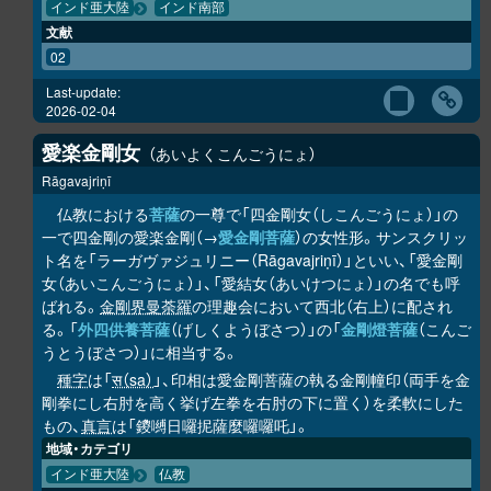
インド亜大陸
インド南部
文献
02
Last-update:
2026-02-04
愛楽金剛女
あいよくこんごうにょ
Rāgavajriṇī
仏教における
菩薩
の一尊で「四金剛女（しこんごうにょ）」の
一で四金剛の愛楽金剛（→
愛金剛菩薩
）の女性形。サンスクリッ
ト名を「ラーガヴァジュリニー（Rāgavajriṇī）」といい、「愛金剛
女（あいこんごうにょ）」、「愛結女（あいけつにょ）」の名でも呼
ばれる。
金剛界曼荼羅
の理趣会において西北（右上）に配され
る。「
外四供養菩薩
（げしくようぼさつ）」の「
金剛燈菩薩
（こんご
うとうぼさつ）」に相当する。
種字
は「
स（sa）
」、印相は愛金剛菩薩の執る金剛幢印（両手を金
剛拳にし右肘を高く挙げ左拳を右肘の下に置く）を柔軟にした
もの、
真言
は「鑁嚩日囉抳薩麼囉囉吒」。
地域・カテゴリ
インド亜大陸
仏教