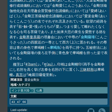
念誦儀軌」においては「愛金剛（あいこんごう）」、「大楽金剛薩埵
修行成就儀軌」においては「金剛愛（こんごうあい）」、「金剛頂瑜
伽他化自在天理趣会普賢修行念誦儀軌」においては「愛縛（あい
ばく）」、「金剛王菩薩秘密念誦儀軌」においては「愛楽金剛（あい
らくこんごう）」の名でそれぞれ言及されている。欲望の経路を
表す「欲・触・愛・慢」のうちの「愛」、つまり愛して離れたくなく
なる心を司る菩薩であり、また如来大悲の衆生を愛愍する徳を
表す。
金剛界曼荼羅
の理趣会において中尊の「
金剛薩埵
（こんご
うさった）」の四親近の一尊として西方（上）に置かれる。その尊
容は青の身色で摩竭幢（→
摩竭魚
）を両手に持つ。五秘密法にお
いても金剛薩埵の後ろ左手側に青色身で摩竭幢を持った姿で表
される。
種字
は「
बं（baṃ）
」、「
सु（su）
」、印相は金剛幢印（両手を金剛拳
にし右肘を高く挙げ左拳を右肘の下に置く）、
三昧耶形
は摩竭
幢。
真言
は「唵羅日囉儗里斛」。
関連項目
愛楽金剛女
地域・カテゴリ
インド亜大陸
仏教
文献
43
47
66
Last-update: