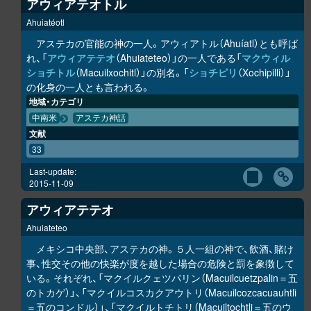
アウィアテオトル
Ahuiatéotl
アステカの官能の神の一人。アウィアトル（Ahuíatl）とも呼ば
れ、「
アウィアテテオ
（Ahuiateteo）」の一人である「
マクウィル
ショチトル
（Macuilxochitl）」の別名。「
ショチピリ
（Xochipilli）」
の化身の一人とも言われる。
地域・カテゴリ
中南米
アステカ神話
文献
33
Last-update:
2015-11-09
アウィアテテオ
Ahuiateteo
メキシコ中央部、アステカの神。５人一組の神で、飲酒、賭け
事、性交その他の快楽が度を越した場合の危険と罰を象徴して
いる。それぞれ、「マクイルクェツパリン（Macuilcuetzpalin＝五
のトカゲ）」、「マクイルコスカクアウトリ（Macuilcozcacuauhtli
＝五のコンドル）」、「マクイルトチトリ（Macuiltochtli＝五のウ