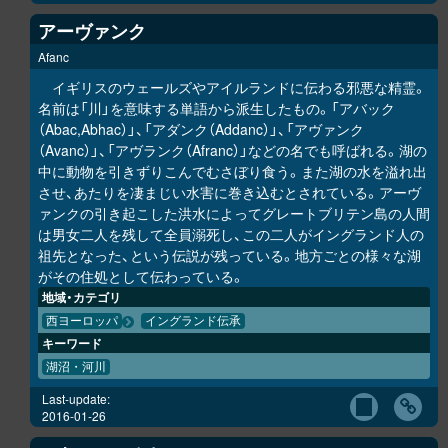
アーヴァンク
Afanc
イギリスのウェールズやアイルランドに伝わる邪悪な精霊。
名前は「川」を意味する単語から派生したもの。「アバック
（Abac,Abhac）」、「アダンク（Addanc）」、「アヴァンク
（Avanc）」、「アヴランク（Afranc）」などの名でも呼ばれる。湖の
中に動物を引きずりこんでむさぼり食う。また湖の水を溢れ出
させ、あたりを凄まじい水害に巻き込むとされている。アーヴ
ァンクの引き起こした洪水によってグレートブリテン島の人間
は男女二人を残して全員溺死し、この二人がイングランド人の
祖先となった、という伝説が残っている。地方ごとの様々な湖
がその住処として伝わっている。
地域・カテゴリ
西ヨーロッパ
イングランド伝承
キーワード
湖沼・河川
Last-update:
2016-01-26