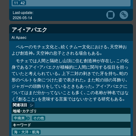
11
42
Last-update:
2026-05-14
アイ・アパエク
Ai Apaec
ペルーのモチェ文化と、続くチムー文化における、天空神お
よび創造神。天空神の息子とされる場合もある。
モチェでは人間と隔絶し山頂に住む創造神が存在し、この化
身であるアイ・アパエクが積極的に人間に関与する役目を担っ
ていたと考えられている。上下二対の剥きでた牙を持ち、蛇の
形のベルトを身につけた姿で表された。また蛇の頭の耳飾り、
ジャガーの頭飾りをしているときもあった。アイ・アパエクに
ついてはまだ分かってないことも多く、この名称が神名ではな
く「創ること」を意味する言葉ではないかとする研究もある。
関連項目
シ
地域・カテゴリ
中南米
その他
キーワード
海・大洋・航海