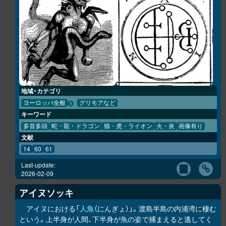
地域・カテゴリ
ヨーロッパ全般
グリモアなど
キーワード
多首多頭
蛇・龍・ドラゴン
猫・虎・ライオン
火・炎
画像有り
文献
14
60
61
Last-update:
2026-02-09
アイヌソッキ
アイヌにおける「
人魚
（にんぎょ）」。渡島半島の内浦湾に棲む
という。上半身が人間、下半身が魚の姿で捕まえると逃してく