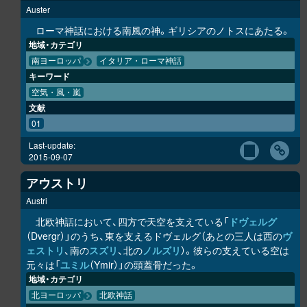
Auster
ローマ神話における南風の神。ギリシアのノトスにあたる。
地域・カテゴリ
南ヨーロッパ
イタリア・ローマ神話
キーワード
空気・風・嵐
文献
01
Last-update:
2015-09-07
アウストリ
Austri
北欧神話において、四方で天空を支えている「
ドヴェルグ
（Dvergr）」のうち、東を支えるドヴェルグ（あとの三人は西の
ヴ
ェストリ
、南の
スズリ
、北の
ノルズリ
）。彼らの支えている空は
元々は「
ユミル
（Ymir）」の頭蓋骨だった。
地域・カテゴリ
北ヨーロッパ
北欧神話