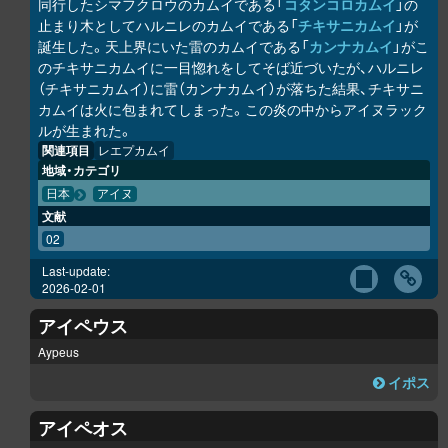
同行したシマフクロウのカムイである「
コタンコ
ロ
カムイ
」の
止まり木としてハルニレのカムイである「
チキサニカムイ
」が
誕生した。天上界にいた雷のカムイである「
カンナカムイ
」がこ
のチキサニカムイに一目惚れをしてそば近づいたが、ハルニレ
（チキサニカムイ）に雷（カンナカムイ）が落ちた結果、チキサニ
カムイは火に包まれてしまった。この炎の中からアイヌラック
ル
が生まれた。
関連項目
レエプカムイ
地域・カテゴリ
日本
アイヌ
文献
02
Last-update:
2026-02-01
アイペウス
Aypeus
イポス
アイペオス