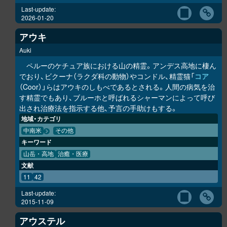
Last-update:
2026-01-20
アウキ
Auki
ペルーのケチュア族における山の精霊。アンデス高地に棲ん
でおり、ビクーナ（ラクダ科の動物）やコンドル、精霊猫「
コア
（Coor）」らはアウキのしもべであるとされる。人間の病気を治
す精霊でもあり、ブルーホと呼ばれるシャーマンによって呼び
出され治療法を指示する他、予言の手助けもする。
地域・カテゴリ
中南米
その他
キーワード
山岳・高地
治癒・医療
文献
11
42
Last-update:
2015-11-09
アウステル