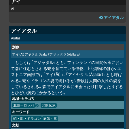
アイ
Äi
アイアタル
アイアタル
Aiatar
別称
アイ
アヤタル
アヤッタラ
（Äi）
（Ajatar）
（Ajattara）
もしくは「アジャタル」とも。フィンランドの民間伝承におい
て森に住むとされる蛇を育てている怪物。上記別称のほか、エ
ストニア南部では「アイ（Äi）」、「アイヤタル（Äijätär）」とも呼ば
れる。蛇やドラゴンの姿で現れるが、普段は人間の女性の姿を
しているされる。森でアイアタルに出会ったり目撃したりする
とひどい病気にかかるという。
地域・カテゴリ
北ヨーロッパ
北欧伝承
キーワード
蛇・龍・ドラゴン
病気・毒
文献