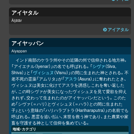
アイヤタル
Äijätär
アイアタル
アイヤッパン
Aiyappan
インド南部のケララ州やその近隣の州で信仰される地方神。
「アイエナル（Iyenar）」の名でも呼ばれる。「
シヴァ
（Siva,
Shiva）」と「
ヴィシュヌ
（Visnu）」の間に生まれた神とされる。不
老不死の霊薬「アムリタ」が「
アスラ
（Asura）」に奪われたとき、
ヴィシュヌは美女に化けてアスラを誘惑しこれを奪い返した
が、この時シヴァが美女になったヴィシュヌを見て愛欲を抑え
きれず、交わって生まれたのがアイヤッパンだという。このた
め「シヴァ（＝ハリ）とヴィシュヌ（＝ハラ）との間に生まれた
子」という意味の「ハリハラプトラ（Hariharaputra）」の名前でも
呼ばれる。悪霊を追い払い、末世を救う神であり、また農業や家
畜を守護する神として信仰を集めている。
地域・カテゴリ