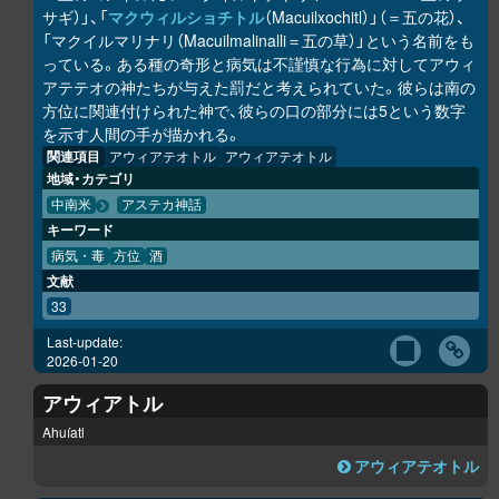
サギ）」、「
マクウィルショチトル
（Macuilxochitl）」（＝五の花）、
「マクイルマリナリ（Macuilmalinalli＝五の草）」という名前をも
っている。ある種の奇形と病気は不謹慎な行為に対してアウィ
アテテオの神たちが与えた罰だと考えられていた。彼らは南の
方位に関連付けられた神で、彼らの口の部分には5という数字
を示す人間の手が描かれる。
関連項目
アウィアテオトル
アウィアテオトル
地域・カテゴリ
中南米
アステカ神話
キーワード
病気・毒
方位
酒
文献
33
Last-update:
2026-01-20
アウィアトル
Ahuíatl
アウィアテオトル