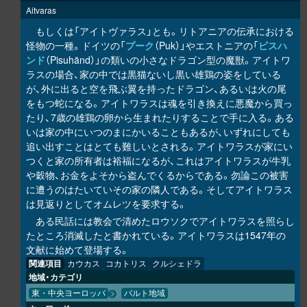
Aitvaras
もしくは「アイトヴァラス」とも。リトアニアの伝承における
怪物の一種。ドイツの「
プーク
（Puk）」やエストニアの「
ピスハ
ンド
（Pisuhänd）」の類いの小さなドラゴン型の魔獣。アイトワ
ラスの場合、家の中では黒猫ないし黒い雄鶏の姿をしている
が、外に出ると空を飛ぶ翼を持ったドラゴン、あるいは火の尾
をもつ蛇になる。アイトワラスは魂を引き換えに悪魔から買っ
たり、7歳の雄鶏の卵から生まれたりすることで手に入る。ある
いは家の中にいつのまにかいることもあるが、いずれにしても
追い出すことはとても難しいとされる。アイトワラスが家にい
つくと家の所有者は裕福になるが、これはアイトワラスが牛乳
や穀物、お金をよそから盗んでくるからである。勿論この被害
に遭うのはたいていその家の隣人である。そしてアイトワラス
は見返りとしてオムレツを要求する。
ある民話には教会で清めたロウソクでアイトワラスを照らし
たところ消滅したと書かれている。アイトワラスは1547年の
文献に始めて登場する。
関連項目
カウカス
コカトリス
クルシェドラ
地域・カテゴリ
東・中央ヨーロッパ
バルト地域