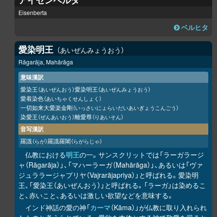
アイゼンベルタ
Eisenberta
ベルヒタ
愛染明王
あいぜんみょうおう
Rāgarāja, Mahārāga
意味漢訳
愛染王
愛染明王
（あいぜんおう）
（あいぜんみょうおう）
愛着染色
（あいちゃくせんしょく）
一切如来大愛楽金剛
（いっさいにょらいだいあいぎょうこんごう）
染愛王
離愛尊
（ぜんあいおう）
（りあいそん）
音写漢訳
羅誐
羅誐羅闍
（らが）
（らがらじゃ）
仏教における
明王
の一。サンスクリットでは「ラーガラージ
ャ（Rāgarāja）」、「マハーラーガ（Mahārāga）」、あるいは「ヴァ
ジュララージャプリヤ（Vajrarājapriya）」と呼ばれる。愛染明
王、「愛染王（あいぜんおう）」と呼ばれる。「ラーガ」は染めるこ
と、赤いこと、あるいは激しい欲望などを意味する。
インド神話の愛の神「
カーマ
（Kāma）」が仏教に取り入れられ