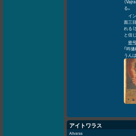
（Va
る。
イ
面三
れる
と信
密
「吽擿
うんば
アイトワラス
Aitvaras