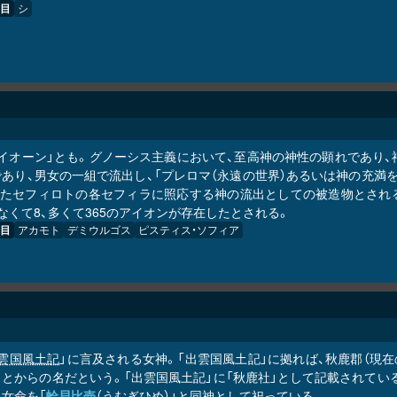
目
シ
アイオーン」とも。グノーシス主義において、至高神の神性の顕れであり
であり、男女の一組で流出し、「プレロマ（永遠の世界）あるいは神の充満
またセフィロトの各セフィラに照応する神の流出としての被造物とされ
なくて8、多くて365のアイオンが存在したとされる。
目
アカモト
デミウルゴス
ピスティス・ソフィア
雲国風土記
」に言及される女神。「出雲国風土記」に拠れば、秋鹿郡（現
とからの名だという。「出雲国風土記」に「秋鹿社」として記載されている
女命を「
蛤貝比売
（うむぎひめ）」と同神として祀っている。