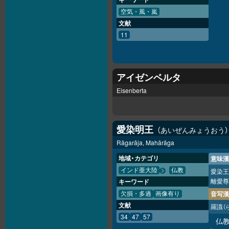
空気・風・嵐
文献
11
アイゼンベルタ
Eisenberta
愛染明王
あいぜんみょうおう
Rāgarāja, Mahārāga
地域・カテゴリ
意味漢
インド亜大陸
仏教
愛染王
離愛尊
キーワード
音写漢
欠損・多過
画像有り
文献
羅誐
（
34
47
57
仏