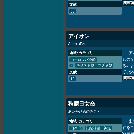
関連項
文献
08
アイオン
Aeon, Æon
「
地域・カテゴリ
もの
ヨーロッパ全般
る。
キリスト教・ユダヤ教
て、少
文献
関連項
13
秋鹿日女命
あいかひめのみこと
「
出
地域・カテゴリ
するこ
日本
記紀神話・神道
秋鹿日