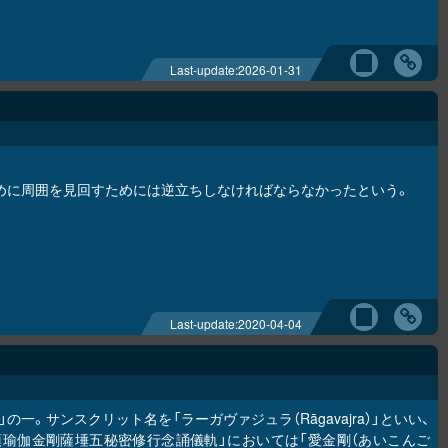
Last-update:
2026-01-31
めに周囲を見回すためには逆立ちしなければならなかったという。
Last-update:
2020-04-04
の一。サンスクリット名を「ラーガヴァジュラ（Rāgavajra）」といい、
頂瑜伽金剛薩埵五秘密修行念誦儀軌」においては「愛金剛（あいこんご