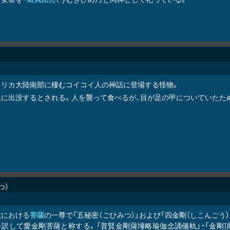
フリカ大陸南部に棲むコイコイ人の神話に登場する怪物。
丘に出没するとされる。人を襲って食べるが、目が足の甲についていたた
つ
教における
菩薩
の一尊で「五秘密（ごひみつ）」および「四金剛（しこんごう）」
を訳して愛金剛菩薩と称する。「普賢金剛薩埵略瑜伽念誦儀軌」・「金剛