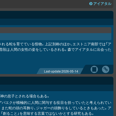
アイアタル
される蛇を育てている怪物。上記別称のほか、エストニア南部では「ア
現れるが、普段は人間の女性の姿をしているされる。森でアイアタルに出会った
Last-update:
2026-05-14
空神の息子とされる場合もある。
アパエクが積極的に人間に関与する役目を担っていたと考えられてい
。また蛇の頭の耳飾り、ジャガーの頭飾りをしているときもあった。ア
「創ること」を意味する言葉ではないかとする研究もある。