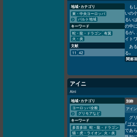
も
地域・カテゴリ
いの
東・中央ヨーロッパ
るい
バルト地域
の中
キーワード
るが
蛇・龍・ドラゴン
有翼
イト
火・炎
文献
あ
る。
11
42
関連項
アイニ
Aini
地域・カテゴリ
別称
ヨーロッパ全般
アイン
グリモアなど
グ
キーワード
「
ゴエ
多首多頭
蛇・龍・ドラゴン
であ
猫・虎・ライオン
火・炎
既知