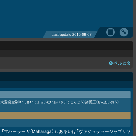
Last-update:
2015-09-07
ベルヒタ
来大愛楽金剛
染愛王
（いっさいにょらいだいあいぎょうこんごう）
（ぜんあいおう）
」、「マハーラーガ（Mahārāga）」、あるいは「ヴァジュララージャプリヤ