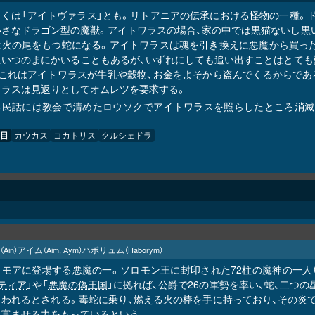
しくは「アイトヴァラス」とも。リトアニアの伝承における怪物の一種。ド
小さなドラゴン型の魔獣。アイトワラスの場合、家の中では黒猫ないし黒
は火の尾をもつ蛇になる。アイトワラスは魂を引き換えに悪魔から買った
にいつのまにかいることもあるが、いずれにしても追い出すことはとても
、これはアイトワラスが牛乳や穀物、お金をよそから盗んでくるからであ
ワラスは見返りとしてオムレツを要求する。
る民話には教会で清めたロウソクでアイトワラスを照らしたところ消滅し
目
カウカス
コカトリス
クルシェドラ
アイム
ハボリュム
（Ain）
（Aim, Aym）
（Haborym）
リモアに登場する悪魔の一。ソロモン王に封印された72柱の魔神の一人
ティア
」や「
悪魔の偽王国
」に拠れば、公爵で26の軍勢を率い、蛇、二つ
らわれるとされる。毒蛇に乗り、燃える火の棒を手に持っており、その炎
に富ませる力をもっているという。