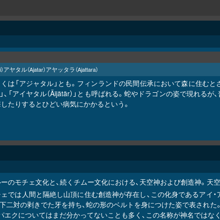
アヤタル
アヤッタラ
i）
（Ajatar）
（Ajattara）
しくは「アジャタル」とも。フィンランドの民間伝承において森に住むと
i）」、「アイヤタル（Äijätär）」とも呼ばれる。蛇やドラゴンの姿で
撃したりするとひどい病気にかかるという。
ルーのモチェ文化と、続くチムー文化における、天空神および創造神。天
チェでは人間と隔絶し山頂に住む創造神が存在し、この化身であるアイ・
上下二対の剥きでた牙を持ち、蛇の形のベルトを身につけた姿で表された
アパエクについてはまだ分かってないことも多く、この名称が神名ではなく