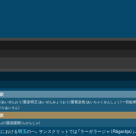
訳
愛染明王
愛着染色
一切如
（あいぜんおう）
（あいぜんみょうおう）
（あいちゃくせんしょく）
（りあいそん）
訳
羅誐羅闍
らが）
（らがらじゃ）
教における
明王
の一。サンスクリットでは「ラーガラージャ（Rāgarāja）