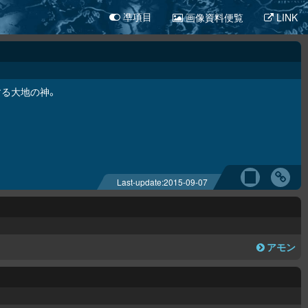
画像資料便覧
LINK
凖項目
する大地の神。
Last-update:
2015-09-07
アモン