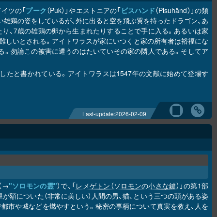
イツの「
プーク
（Puk）」やエストニアの「
ピスハンド
（Pisuhänd）」の類
い雄鶏の姿をしているが、外に出ると空を飛ぶ翼を持ったドラゴン、あ
り、7歳の雄鶏の卵から生まれたりすることで手に入る。あるいは家
難しいとされる。アイトワラスが家にいつくと家の所有者は裕福にな
る。勿論この被害に遭うのはたいていその家の隣人である。そしてア
たと書かれている。アイトワラスは1547年の文献に始めて登場す
Last-update:
2026-02-09
（→
"ソロモンの霊"
）で、「
レメゲトン（ソロモンの小さな鍵）
」の第1部
の星が額についた（非常に美しい）人間の男、猫、という三つの頭がある姿
で都市や城などを燃やすという。秘密の事柄について真実を教え、人を