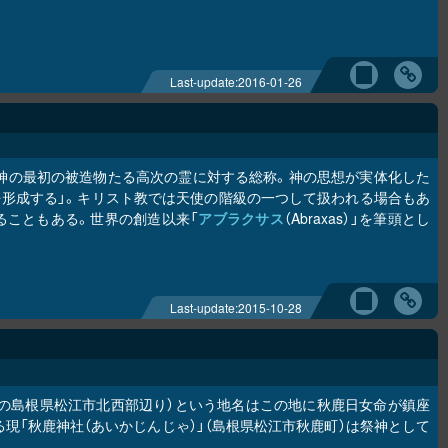
Last-update:
2016-01-26
、神の最初の被造物たる高次の霊に対する総称。神の思想が実体化した
を形成する」。キリスト教では天使の階級の一つして扱われる場合もあ
ることもある。世界の創造以来「
アブラクサス
（Abraxas）」を筆頭とし
Last-update:
2015-10-28
在の島根県松江市北西部辺り）という地名はこの地に秋鹿日女命が鎮座
現「秋鹿神社（あいかじんじゃ）」（島根県松江市秋鹿町）は祭神として