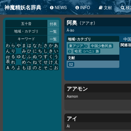
神魔精妖名辞典
NEWS
INFO
文献
検
阿奥
アアオ
付表
五十音
Ā-ào
一覧
地域・カテゴリ
中
一覧
地域・カテゴリ
キーワード
関連項
わ
ら
や
ま
は
な
た
さ
か
あ
東アジア
中国少数民族
ん
り
み
ひ
に
ち
し
き
い
哈尼（ハニ）族
る
ゆ
む
ふ
ぬ
つ
す
く
う
付
文献
表
れ
め
へ
ね
て
せ
け
え
02
A
ろ
よ
も
ほ
の
と
そ
こ
お
アアモン
Aamon
アイ
Äi