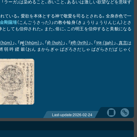
と呼ばれる。「ラーガ」は染めること、赤いこと、あるいは激しい欲望などを意味す
えられている。愛欲を本体とする神で敬愛を司るとされる。全身赤色で一
金剛薩埵
（こんごうさった）」の教令輪身（きょうりょうりんじん）とさ
神としても信仰された。また、俗に、この明王を信仰すると美貌になる
ूं（hūṃ）
」、「
ह्हूं（hhūṃ）
」、「
होः（hoḥ）
」、「
ह्रीः（hrīḥ）
」、「
ज्जः（jjaḥ）
」、
真言
は
 弱 吽 鍐 穀（おん まからぎゃ ばざろさだしゃ ばざらさだば じゃく
。
Last-update:
2026-02-24