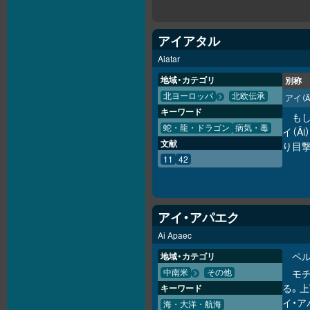
アイアタル
Aiatar
地域・カテゴリ
別称
北ヨーロッパ
北欧伝承
アイ
（Ä
キーワード
も
蛇・龍・ドラゴン
病気・毒
イ（Ä
文献
り目
11
42
アイ・アパエク
Ai Apaec
ペ
地域・カテゴリ
モ
中南米
その他
る。
キーワード
イ・
海・大洋・航海