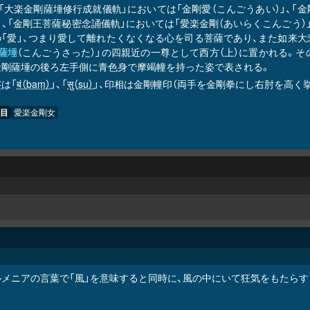
、「大楽金剛薩埵修行成就儀軌」においては「金剛愛（こんごうあい）」、
」、「金剛王菩薩秘密念誦儀軌」においては「愛楽金剛（あいらくこんごう）
の「愛」、つまり愛して離れたくなくなる心を司る菩薩であり、また如来
薩埵
（こんごうさった）」の四親近の一尊として西方（上）に置かれる。そ
金剛薩埵の後ろ左手側に青色身で摩竭幢を持った姿で表される。
字
は「
बं（baṃ）
」、「
सु（su）
」、印相は金剛幢印（両手を金剛拳にし右肘を高く
目
愛楽金剛女
ルメニアの言葉で「風」を意味すると同時に、風の中にいて狂気をもたらす