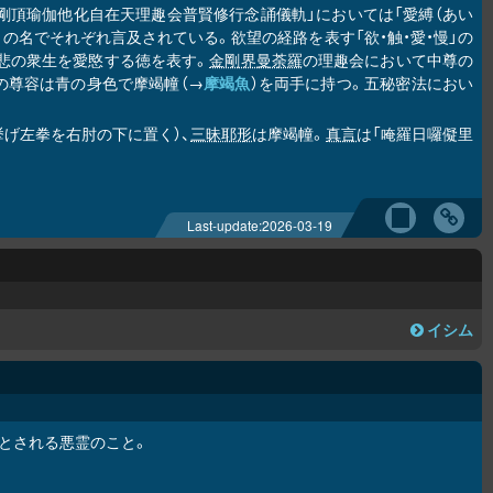
「金剛頂瑜伽他化自在天理趣会普賢修行念誦儀軌」においては「愛縛（あい
」の名でそれぞれ言及されている。欲望の経路を表す「欲・触・愛・慢」の
大悲の衆生を愛愍する徳を表す。
金剛界曼荼羅
の理趣会において中尊の
の尊容は青の身色で摩竭幢（→
摩竭魚
）を両手に持つ。五秘密法におい
挙げ左拳を右肘の下に置く）、
三昧耶形
は摩竭幢。
真言
は「唵羅日囉儗里
Last-update:
2026-03-19
イシム
とされる悪霊のこと。