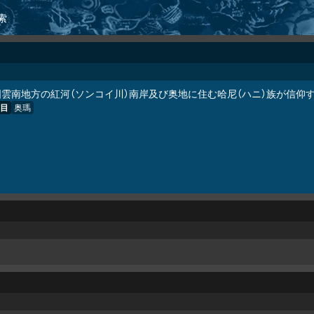
索
国雲南地方の紅河（ソンコイ川）南岸及び奥地に住む哈尼（ハニ）族が信仰
目
奥瑪