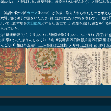
jrarājapriya）」と呼ばれる。愛染明王、「愛染王（あいぜんおう）」
ンド神話の愛の神「
カーマ
（Kāma）」が仏教に取り入れられたものと考
目六臂、頭に獅子の冠をいただき、顔には常に怒りの相を表わす。一般に「
（ひいては総本地を
大日如来
とする）。近世では、恋愛を助け、遊女を守る
じられていた。
号
は「離楽離愛（りらくりあい）」、「離愛金剛（りあいこんごう）」、
種字
は「
ह
枳吽弱（うんだぎうんじゃく）」、「唵 摩賀囉誐 嚩日路瑟抳灑 嚩日羅薩埵嚩
んこ）」、印相は外五鈷印、
三昧耶形
は
五鈷杵
、人形杵、
五鈷鉤
、箭、師子冠