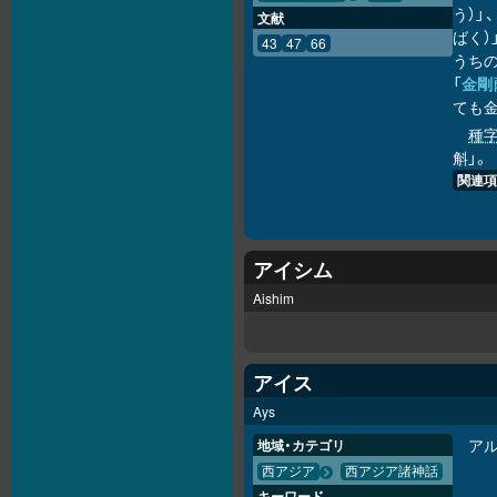
う）」
文献
ばく）
43
47
66
うち
「
金剛
ても
種
斛」。
関連項
アイシム
Aishim
アイス
Ays
ア
地域・カテゴリ
西アジア
西アジア諸神話
キーワード