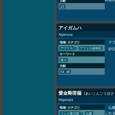
文献
23
アイガムハ
Aigamuxa
ア
地域・カテゴリ
砂
アフリカ
アフリカ諸神話
キーワード
食人
文献
04
48
愛金剛菩薩
あいこんごうぼさ
Rāgavajra
仏
地域・カテゴリ
これ
インド亜大陸
仏教