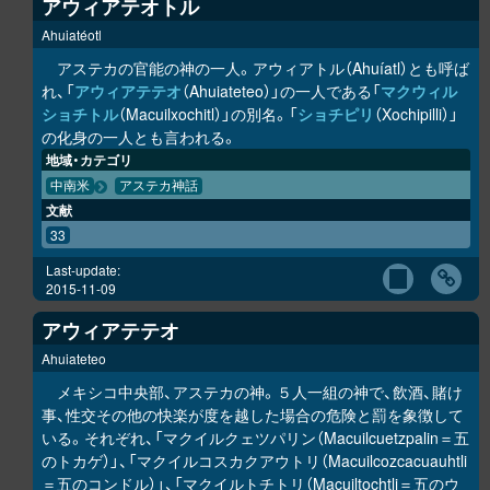
アウィアテオトル
Ahuiatéotl
アステカの官能の神の一人。アウィアトル（Ahuíatl）とも呼ば
れ、「
アウィアテテオ
（Ahuiateteo）」の一人である「
マクウィル
ショチトル
（Macuilxochitl）」の別名。「
ショチピリ
（Xochipilli）」
の化身の一人とも言われる。
地域・カテゴリ
中南米
アステカ神話
文献
33
Last-update:
2015-11-09
アウィアテテオ
Ahuiateteo
メキシコ中央部、アステカの神。５人一組の神で、飲酒、賭け
事、性交その他の快楽が度を越した場合の危険と罰を象徴して
いる。それぞれ、「マクイルクェツパリン（Macuilcuetzpalin＝五
のトカゲ）」、「マクイルコスカクアウトリ（Macuilcozcacuauhtli
＝五のコンドル）」、「マクイルトチトリ（Macuiltochtli＝五のウ