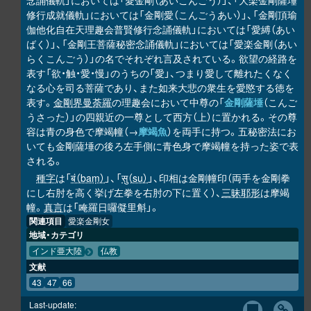
念誦儀軌」においては「愛金剛（あいこんごう）」、「大楽金剛薩埵
修行成就儀軌」においては「金剛愛（こんごうあい）」、「金剛頂瑜
伽他化自在天理趣会普賢修行念誦儀軌」においては「愛縛（あい
ばく）」、「金剛王菩薩秘密念誦儀軌」においては「愛楽金剛（あい
らくこんごう）」の名でそれぞれ言及されている。欲望の経路を
表す「欲・触・愛・慢」のうちの「愛」、つまり愛して離れたくなく
なる心を司る菩薩であり、また如来大悲の衆生を愛愍する徳を
表す。
金剛界曼荼羅
の理趣会において中尊の「
金剛薩埵
（こんご
うさった）」の四親近の一尊として西方（上）に置かれる。その尊
容は青の身色で摩竭幢（→
摩竭魚
）を両手に持つ。五秘密法にお
いても金剛薩埵の後ろ左手側に青色身で摩竭幢を持った姿で表
される。
種字
は「
बं（baṃ）
」、「
सु（su）
」、印相は金剛幢印（両手を金剛拳
にし右肘を高く挙げ左拳を右肘の下に置く）、
三昧耶形
は摩竭
幢。
真言
は「唵羅日囉儗里斛」。
関連項目
愛楽金剛女
地域・カテゴリ
インド亜大陸
仏教
文献
43
47
66
Last-update: