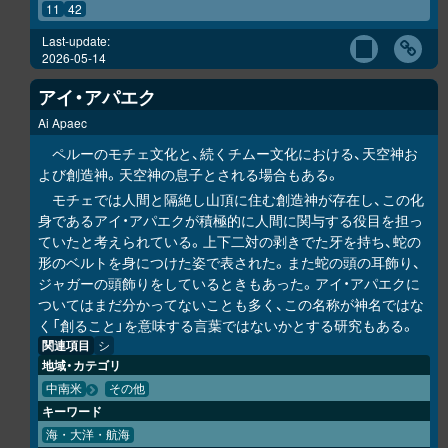
11
42
Last-update:
2026-05-14
アイ・アパエク
Ai Apaec
ペルーのモチェ文化と、続くチムー文化における、天空神お
よび創造神。天空神の息子とされる場合もある。
モチェでは人間と隔絶し山頂に住む創造神が存在し、この化
身であるアイ・アパエクが積極的に人間に関与する役目を担っ
ていたと考えられている。上下二対の剥きでた牙を持ち、蛇の
形のベルトを身につけた姿で表された。また蛇の頭の耳飾り、
ジャガーの頭飾りをしているときもあった。アイ・アパエクに
ついてはまだ分かってないことも多く、この名称が神名ではな
く「創ること」を意味する言葉ではないかとする研究もある。
関連項目
シ
地域・カテゴリ
中南米
その他
キーワード
海・大洋・航海