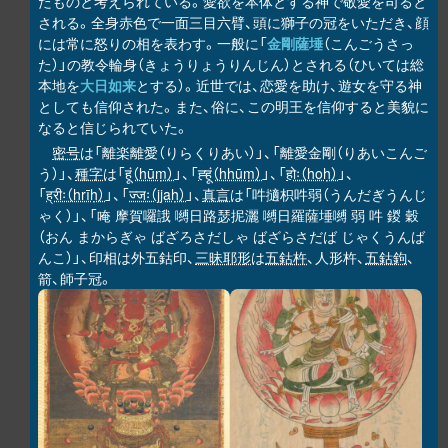
たものと考えられている。愛欲を本体とする神で敬愛を司ると
される。全身赤色で一面三目六臂、頭に獅子の冠をいただき、顔
には常に怒りの相を表わす。一般に「
金剛薩埵
（こんごうさっ
た）」の教令輪身（きょうりょうりんじん）とされる（ひいては総
本地を
大日如来
とする）。近世では、恋愛を助け、遊女を守る神
としても信仰された。また、俗に、この明王を信仰すると美貌に
なると信じられていた。
密号
は「離楽離愛（りらくりあい）」、「離愛金剛（りあいこんご
う）」、
種字
は「
हूं（hūṃ）
」、「
ह्हूं（hhūṃ）
」、「
होः（hoḥ）
」、
「
ह्रीः（hrīḥ）
」、「
ज्जः（jjaḥ）
」、
真言
は「吽擿枳吽弱（うんだぎうんじ
ゃく）」、「唵 摩賀囉誐 嚩日路瑟抳灑 嚩日羅薩埵嚩 弱 吽 鍐 穀
（おん まからぎゃ ばざろさだしゃ ばざらさだば じゃくうんば
んこ）」、印相は外五鈷印、
三昧耶形
は
五鈷杵
、人形杵、
五鈷鉤
、
箭、師子冠。