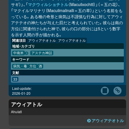
サギ）」、「
マクウィルショチトル
（Macuilxochitl）」（＝五の花）、
「マクイルマリナリ（Macuilmalinalli＝五の草）」という名前をも
っている。ある種の奇形と病気は不謹慎な行為に対してアウィ
アテテオの神たちが与えた罰だと考えられていた。彼らは南の
方位に関連付けられた神で、彼らの口の部分には5という数字
を示す人間の手が描かれる。
関連項目
アウィアテオトル
アウィアテオトル
地域・カテゴリ
中南米
アステカ神話
キーワード
病気・毒
方位
酒
文献
33
Last-update:
2026-01-20
アウィアトル
Ahuíatl
アウィアテオトル