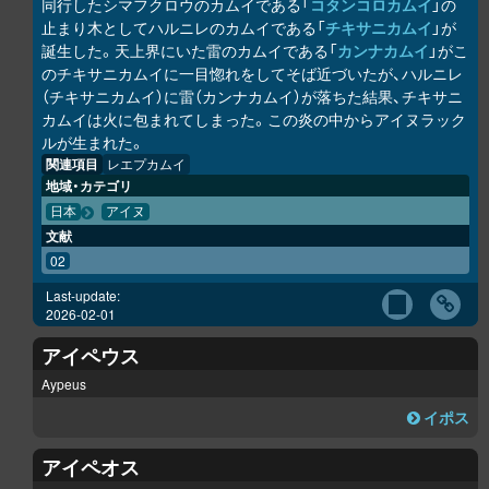
同行したシマフクロウのカムイである「
コタンコ
ロ
カムイ
」の
止まり木としてハルニレのカムイである「
チキサニカムイ
」が
誕生した。天上界にいた雷のカムイである「
カンナカムイ
」がこ
のチキサニカムイに一目惚れをしてそば近づいたが、ハルニレ
（チキサニカムイ）に雷（カンナカムイ）が落ちた結果、チキサニ
カムイは火に包まれてしまった。この炎の中からアイヌラック
ル
が生まれた。
関連項目
レエプカムイ
地域・カテゴリ
日本
アイヌ
文献
02
Last-update:
2026-02-01
アイペウス
Aypeus
イポス
アイペオス