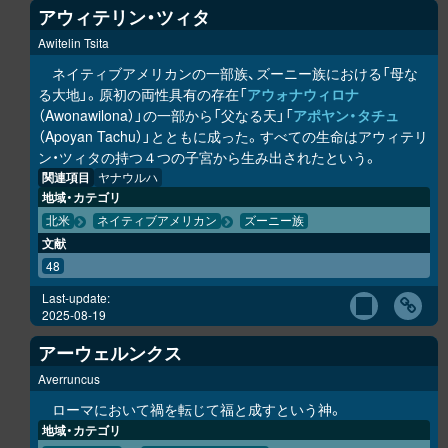
アウィテリン・ツィタ
Awitelin Tsita
ネイティブアメリカンの一部族、ズーニー族における「母な
る大地」。原初の両性具有の存在「
アウォナウィロナ
（Awonawilona）」の一部から「父なる天」「
アポヤン・タチュ
（Apoyan Tachu）」とともに成った。すべての生命はアウィテリ
ン・ツィタの持つ４つの子宮から生み出されたという。
関連項目
ヤナウルハ
地域・カテゴリ
北米
ネイティブアメリカン
ズーニー族
文献
48
Last-update:
2025-08-19
アーウェルンクス
Averruncus
ローマにおいて禍を転じて福と成すという神。
地域・カテゴリ