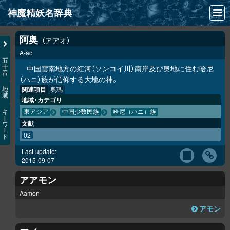
神魔精妖名辞典
NEWS
阿奥
アアオ
Ā-ào
INFO
五
十
中国雲南地方の紅河（ソンコイ川）南岸及び奥地に住む哈尼
音
文献
（ハニ）族が信仰する大地の神。
関連項目
奥瑪
地
域
検索
地域・カテゴリ
キ
東アジア
中国少数民族
哈尼（ハニ）族
凖項目
ー
文献
ワ
ー
02
ド
画像資料便覧
Last-update:
LINK
2015-09-07
アアモン
Aamon
アモン