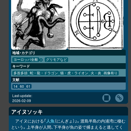
地域・カテゴリ
ヨーロッパ全般
グリモアなど
キーワード
多首多頭
蛇・龍・ドラゴン
猫・虎・ライオン
火・炎
画像有り
文献
14
60
61
Last-update:
2026-02-09
アイヌソッキ
アイヌにおける「
人魚
（にんぎょ）」。渡島半島の内浦湾に棲む
という。上半身が人間、下半身が魚の姿で捕まえると逃してく