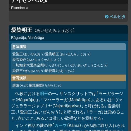
アイゼンベルタ
Eisenberta
ベルヒタ
愛染明王
あいぜんみょうおう
Rāgarāja, Mahārāga
意味漢訳
愛染王
愛染明王
（あいぜんおう）
（あいぜんみょうおう）
愛着染色
（あいちゃくせんしょく）
一切如来大愛楽金剛
（いっさいにょらいだいあいぎょうこんごう）
染愛王
離愛尊
（ぜんあいおう）
（りあいそん）
音写漢訳
羅誐
羅誐羅闍
（らが）
（らがらじゃ）
仏教における
明王
の一。サンスクリットでは「ラーガラージ
ャ（Rāgarāja）」、「マハーラーガ（Mahārāga）」、あるいは「ヴァ
ジュララージャプリヤ（Vajrarājapriya）」と呼ばれる。愛染明
王、「愛染王（あいぜんおう）」と呼ばれる。「ラーガ」は染めるこ
と、赤いこと、あるいは激しい欲望などを意味する。
インド神話の愛の神「
カーマ
（Kāma）」が仏教に取り入れられ