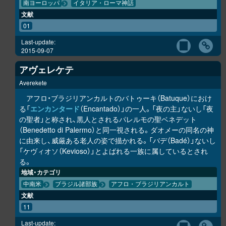
南ヨーロッパ
イタリア・ローマ神話
文献
01
Last-update:
2015-09-07
アヴェレケテ
Averekete
アフロ・ブラジリアンカルトのバトゥーキ（Batuque）におけ
る「
エンカンタード
（Encantado）」の一人。「夜の主」ないし「夜
の聖者」と称され、黒人とされるパレルモの聖ベネデット
（Benedetto di Palermo）と同一視される。ダオメーの同名の神
に由来し、威厳ある老人の姿で描かれる。「バデ（Badé）」ないし
「ケヴィオソ（Kevioso）」とよばれる一族に属しているとされ
る。
地域・カテゴリ
中南米
ブラジル諸部族
アフロ・ブラジリアンカルト
文献
11
Last-update: