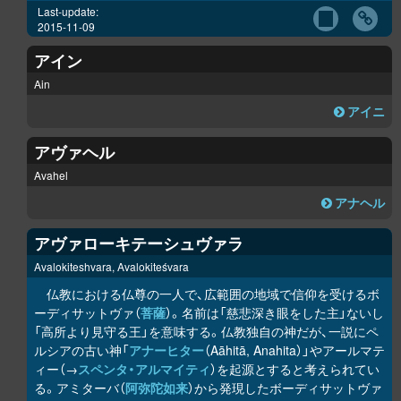
Last-update:
2015-11-09
アイン
Ain
アイニ
アヴァヘル
Avahel
アナヘル
アヴァローキテーシュヴァラ
Avalokiteshvara, Avalokiteśvara
仏教における仏尊の一人で、広範囲の地域で信仰を受けるボ
ーディサットヴァ（
菩薩
）。名前は「慈悲深き眼をした主」ないし
「高所より見守る王」を意味する。仏教独自の神だが、一説にペ
ルシアの古い神「
アナーヒター
（Aāhitā, Anahita）」やアールマテ
ィー（→
スペンタ・アルマイティ
）を起源とすると考えられてい
る。アミターバ（
阿弥陀如来
）から発現したボーディサットヴァ