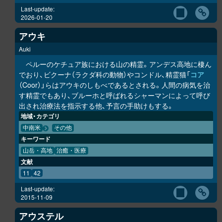
Last-update:
2026-01-20
アウキ
Auki
ペルーのケチュア族における山の精霊。アンデス高地に棲ん
でおり、ビクーナ（ラクダ科の動物）やコンドル、精霊猫「
コア
（Coor）」らはアウキのしもべであるとされる。人間の病気を治
す精霊でもあり、ブルーホと呼ばれるシャーマンによって呼び
出され治療法を指示する他、予言の手助けもする。
地域・カテゴリ
中南米
その他
キーワード
山岳・高地
治癒・医療
文献
11
42
Last-update:
2015-11-09
アウステル