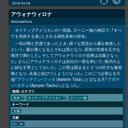
2018-03-04
アウォナウィロナ
Awonawilona
ネイティブアメリカンの一部族、ズーニー族の神話で、「すべ
てを包容する者」とされる両性具有の存在。
一切が闇と空虚であったとき、様々な思念から霧を創造した
という。霧が濃くなるとそれは雨となり、原初の空虚を広大な
海洋で満たした。そしてアウォナウィロナ自身は太陽となっ
た。さらにアウォナウィロナは自分の一部を剥いで、海洋の上
に緑なす苔としておいた。この苔は固まると２つの巨大な被造
物となり、永遠と結びつくようになった。この二つは母なる大
地「
アウィテリン・ツィタ
（Awitelin Tsita）」と父なる天「
アポヤ
ン・タチュ
（Apoyan Tachu）」となった。
地域・カテゴリ
北米
ネイティブアメリカン
ズーニー族
キーワード
太陽
文献
01
31