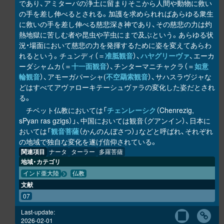
であり、アミターバの浄土に留まりそこから人間や動物に救い
の手を差し伸べるとされる。加護を求められればあらゆる衆生
に救いの手を差し伸べる慈悲深き神であり、その慈悲の力は灼
熱地獄に苦しむ者や昆虫や芋虫にまで及ぶという。あらゆる状
況・場面において慈悲の力を発揮するために姿を変えてあらわ
れるという。チュンディ（＝
准胝観音
）、
ハヤグリーヴァ
、エーカ
ーダシャムカ（＝
十一面観音
）、チンターマニチャクラ（＝
如意
輪観音
）、アモーガパーシャ(
不空羂索観音
）、サハスラヴジャな
どはすべてアヴァローキテーシュヴァラの変化した姿だとされ
る。
チベット仏教においては「
チェンレーシク
（Chenrezig,
sPyan ras gzigs）」、中国においては観音（グアンイン）、日本に
おいては「
観音菩薩
（かんのんぼさつ）」などと呼ばれ、それぞれ
の地域で独自な変化を遂げ信仰されている。
関連項目
ナータ
ターラー
多羅菩薩
地域・カテゴリ
インド亜大陸
仏教
文献
07
Last-update:
2026-02-01