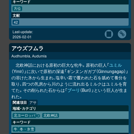
キーワード
方位
文献
42
Last-update:
2026-02-01
アウズフムラ
Audhumbla, Audumla
北欧神話における原初の巨大な牝牛。原初の巨人「
ユミル
（Ymir）」に次いで原初の深遠「ギンヌンガガプ（Ginnungagap）」
の溶けた氷から生まれ、塩辛い霜で覆われた石を舐めて養分を
取り、四つの乳房から川のように流れ出るミルクはユミルを育
てた。その削られた石からは「
ブーリ
（Buri）」という巨人が生ま
れた。
関連項目
アサ
地域・カテゴリ
北ヨーロッパ
北欧神話
キーワード
牛
冬・氷雪