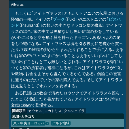
Aitvaras
もしくは「アイトヴァラス」とも。リトアニアの伝承における
怪物の一種。ドイツの「
プーク
（Puk）」やエストニアの「
ピスハ
ンド
（Pisuhänd）」の類いの小さなドラゴン型の魔獣。アイトワ
ラスの場合、家の中では黒猫ないし黒い雄鶏の姿をしている
が、外に出ると空を飛ぶ翼を持ったドラゴン、あるいは火の尾
をもつ蛇になる。アイトワラスは魂を引き換えに悪魔から買っ
たり、7歳の雄鶏の卵から生まれたりすることで手に入る。ある
いは家の中にいつのまにかいることもあるが、いずれにしても
追い出すことはとても難しいとされる。アイトワラスが家にい
つくと家の所有者は裕福になるが、これはアイトワラスが牛乳
や穀物、お金をよそから盗んでくるからである。勿論この被害
に遭うのはたいていその家の隣人である。そしてアイトワラス
は見返りとしてオムレツを要求する。
ある民話には教会で清めたロウソクでアイトワラスを照らし
たところ消滅したと書かれている。アイトワラスは1547年の
文献に始めて登場する。
関連項目
カウカス
コカトリス
クルシェドラ
地域・カテゴリ
東・中央ヨーロッパ
バルト地域