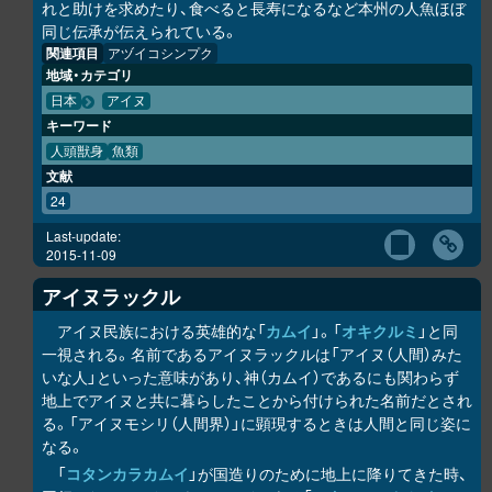
れと助けを求めたり、食べると長寿になるなど本州の人魚ほぼ
同じ伝承が伝えられている。
関連項目
アヅイコシンプク
地域・カテゴリ
日本
アイヌ
キーワード
人頭獣身
魚類
文献
24
Last-update:
2015-11-09
アイヌラック
ル
アイヌ民族における英雄的な「
カムイ
」。「
オキク
ル
ミ
」と同
一視される。名前であるアイヌラック
ル
は「アイヌ（人間）みた
いな人」といった意味があり、神（カムイ）であるにも関わらず
地上でアイヌと共に暮らしたことから付けられた名前だとされ
る。「アイヌモシ
リ
（人間界）」に顕現するときは人間と同じ姿に
なる。
「
コタンカ
ラ
カムイ
」が国造りのために地上に降りてきた時、