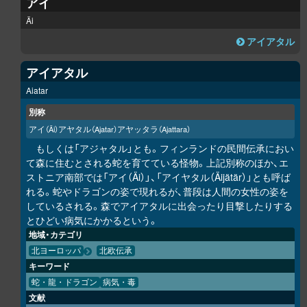
アイ
Äi
アイアタル
アイアタル
Aiatar
別称
アイ
アヤタル
アヤッタラ
（Äi）
（Ajatar）
（Ajattara）
もしくは「アジャタル」とも。フィンランドの民間伝承におい
て森に住むとされる蛇を育てている怪物。上記別称のほか、エ
ストニア南部では「アイ（Äi）」、「アイヤタル（Äijätär）」とも呼ば
れる。蛇やドラゴンの姿で現れるが、普段は人間の女性の姿を
しているされる。森でアイアタルに出会ったり目撃したりする
とひどい病気にかかるという。
地域・カテゴリ
北ヨーロッパ
北欧伝承
キーワード
蛇・龍・ドラゴン
病気・毒
文献