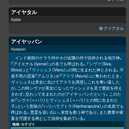
アイヤタル
Äijätär
アイアタル
アイヤッパン
Aiyappan
インド南部のケララ州やその近隣の州で信仰される地方神。
「アイエナル（Iyenar）」の名でも呼ばれる。「
シヴァ
（Siva,
Shiva）」と「
ヴィシュヌ
（Visnu）」の間に生まれた神とされる。不
老不死の霊薬「アムリタ」が「
アスラ
（Asura）」に奪われたとき、
ヴィシュヌは美女に化けてアスラを誘惑しこれを奪い返した
が、この時シヴァが美女になったヴィシュヌを見て愛欲を抑え
きれず、交わって生まれたのがアイヤッパンだという。このた
め「シヴァ（＝ハリ）とヴィシュヌ（＝ハラ）との間に生まれた
子」という意味の「ハリハラプトラ（Hariharaputra）」の名前でも
呼ばれる。悪霊を追い払い、末世を救う神であり、また農業や家
畜を守護する神として信仰を集めている。
地域・カテゴリ