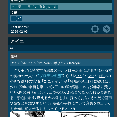
キーワード
蛇・龍・ドラゴン
有翼
火・炎
文献
11
42
Last-update:
2026-02-09
アイニ
Aini
別称
アイン
アイム
ハボリュム
（Ain）
（Aim, Aym）
（Haborym）
グリモアに登場する悪魔の一。ソロモン王に封印された72柱
の魔神の一人（→
"ソロモンの霊"
）で、「
レメゲトン（ソロモンの
小さな鍵）
」の第1部「
ゴエティア
」や「
悪魔の偽王国
」に拠れば、
公爵で26の軍勢を率い、蛇、二つの星が額についた（非常に美し
い）人間の男、猫、という三つの頭がある姿であらわれるとされ
る。毒蛇に乗り、燃える火の棒を手に持っており、その炎で都市
や城などを燃やすという。秘密の事柄について真実を教え、人
を既知に富ませる力をもっているという。