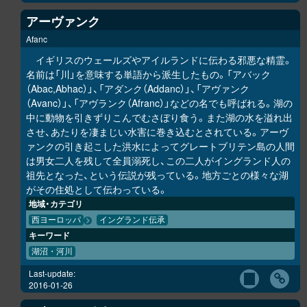
アーヴァンク
Afanc
イギリスのウェールズやアイルランドに伝わる邪悪な精霊。
名前は「川」を意味する単語から派生したもの。「アバック
（Abac,Abhac）」、「アダンク（Addanc）」、「アヴァンク
（Avanc）」、「アヴランク（Afranc）」などの名でも呼ばれる。湖の
中に動物を引きずりこんでむさぼり食う。また湖の水を溢れ出
させ、あたりを凄まじい水害に巻き込むとされている。アーヴ
ァンクの引き起こした洪水によってグレートブリテン島の人間
は男女二人を残して全員溺死し、この二人がイングランド人の
祖先となった、という伝説が残っている。地方ごとの様々な湖
がその住処として伝わっている。
地域・カテゴリ
西ヨーロッパ
イングランド伝承
キーワード
湖沼・河川
Last-update:
2016-01-26