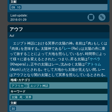
文献
09
10
Last-update:
2016-01-29
アウフ
Auf
エジプト神話における冥界の太陽の神。名前は「肉」もしくは
「肉体」を意味する。太陽神である「
レー
（Re）」は太陽の舟に乗
って旅することによって大地を照らしているが、時間帯によっ
て様々に姿を変えるとされた。つまり、昇る太陽は「
ケペラ
（Khepera）」、正午の太陽はレー、沈みゆく太陽は「
アトゥム
（Atum）」だとされる。そして大地から太陽が見えない間、レー
はアウフとなり闇の太陽として冥界を照らしているとされる。
地域・カテゴリ
アフリカ
エジプト神話
キーワード
太陽
死・冥界
文献
30