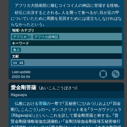
アフリカ大陸南部に棲むコイコイ人の神話に登場する怪物。
砂丘に出没するとされる。人を襲って食べるが、目が足の甲
についていたために周囲を見回すためには逆立ちしなければな
らなかったという。
地域・カテゴリ
アフリカ
アフリカ諸神話
キーワード
食人
文献
04
48
Last-update:
2020-04-04
愛金剛菩薩
あいこんごうぼさつ
Rāgavajra
仏教における
菩薩
の一尊で「五秘密（ごひみつ）」および「四金
剛（しこんごう）」の一。サンスクリット名を「ラーガヴァジュラ
（Rāgavajra）」といい、これを訳して愛金剛菩薩と称する。「普
賢金剛薩埵略瑜伽念誦儀軌」・「金剛頂瑜伽金剛薩埵五秘密修行