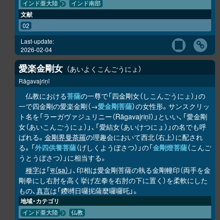
インド亜大陸
インド南部
文献
02
Last-update:
2026-02-04
愛楽金剛女
あいよくこんごうにょ
Rāgavajriṇī
仏教における
菩薩
の一尊で「四金剛女（しこんごうにょ）」の
一で四金剛の愛楽金剛（→
愛金剛菩薩
）の女性形。サンスクリッ
ト名を「ラーガヴァジュリニー（Rāgavajriṇī）」といい、「愛金剛
女（あいこんごうにょ）」、「愛結女（あいけつにょ）」の名でも呼
ばれる。
金剛界曼荼羅
の理趣会において西北（右上）に配され
る。「
外四供養菩薩
（げしくようぼさつ）」の「
金剛燈菩薩
（こんご
うとうぼさつ）」に相当する。
種字
は「
स（sa）
」、印相は愛金剛菩薩の執る金剛幢印（両手を金
剛拳にし右肘を高く挙げ左拳を右肘の下に置く）を柔軟にした
もの、
真言
は「鑁嚩日囉抳薩麼囉囉吒」。
地域・カテゴリ
インド亜大陸
仏教