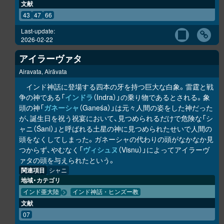
文献
43
47
66
Last-update:
2026-02-22
アイラーヴァタ
Airavata, Airāvata
インド神話に登場する四本の牙を持つ巨大な白象。雷霆と戦
争の神である「
インドラ
（Indra）」の乗り物であるとされる。象
頭の神「
ガネーシャ
（Ganeśa）」は元々人間の姿をした神だった
が、誕生日を祝う祝宴において、見つめられるだけで危険な「シ
ャニ（Śani）」と呼ばれる土星の神に見つめられたせいで人間の
頭をなくしてしまった。ガネーシャの代わりの頭がなかなか見
つからず、やむなく「
ヴィシュヌ
（Visnu）」によってアイラーヴ
ァタの頭を与えられたという。
関連項目
シャニ
地域・カテゴリ
インド亜大陸
インド神話・ヒンズー教
文献
07