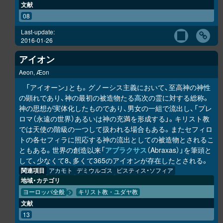
文献
08
Last-update:
2016-01-26
アイオン
Aeon, Æon
「アイオーン」とも。グノーシス主義において、至高神の神性
の顕れであり、神の最初の被造物たる高次の霊に対する総称。
神の思想が実体化したものであり、男女の一組で流出し、「プレ
ロマ（永遠の世界）あるいは神の充満を形成する」。キリスト教
では天使の階級の一つして扱われる場合もある。またセフィロ
トの各セフィラに照応する神の流出としての被造物とされるこ
ともある。世界の創造以来「
アブラクサス
（Abraxas）」を筆頭と
して、少なくて8、多くて365のアイオンが存在したとされる。
関連項目
アカモト
デミウルゴス
ピスティス・ソフィア
地域・カテゴリ
ヨーロッパ全般
キリスト教・ユダヤ教
文献
13