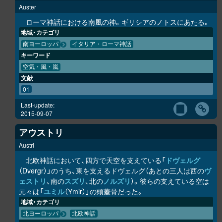
Auster
ローマ神話における南風の神。ギリシアのノトスにあたる。
地域・カテゴリ
南ヨーロッパ
イタリア・ローマ神話
キーワード
空気・風・嵐
文献
01
Last-update:
2015-09-07
アウストリ
Austri
北欧神話において、四方で天空を支えている「
ドヴェルグ
（Dvergr）」のうち、東を支えるドヴェルグ（あとの三人は西の
ヴ
ェストリ
、南の
スズリ
、北の
ノルズリ
）。彼らの支えている空は
元々は「
ユミル
（Ymir）」の頭蓋骨だった。
地域・カテゴリ
北ヨーロッパ
北欧神話