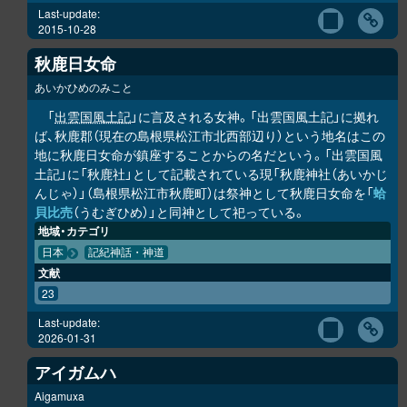
Last-update:
2015-10-28
秋鹿日女命
あいかひめのみこと
「
出雲国風土記
」に言及される女神。「出雲国風土記」に拠れ
ば、秋鹿郡（現在の島根県松江市北西部辺り）という地名はこの
地に秋鹿日女命が鎮座することからの名だという。「出雲国風
土記」に「秋鹿社」として記載されている現「秋鹿神社（あいかじ
んじゃ）」（島根県松江市秋鹿町）は祭神として秋鹿日女命を「
蛤
貝比売
（うむぎひめ）」と同神として祀っている。
地域・カテゴリ
日本
記紀神話・神道
文献
23
Last-update:
2026-01-31
アイガムハ
Aigamuxa