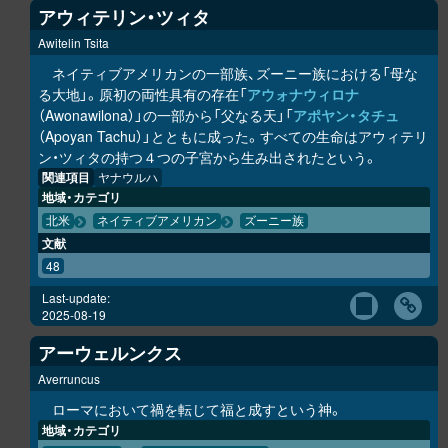
アウィテリン・ツィタ
Awitelin Tsita
ネイティブアメリカンの一部族、ズーニー族における「母な
る大地」。原初の両性具有の存在「
アウォナウィロナ
（Awonawilona）」の一部から「父なる天」「
アポヤン・タチュ
（Apoyan Tachu）」とともに成った。すべての生命はアウィテリ
ン・ツィタの持つ４つの子宮から生み出されたという。
関連項目
ヤナウルハ
地域・カテゴリ
北米
ネイティブアメリカン
ズーニー族
文献
48
Last-update:
2025-08-19
アーウェルンクス
Averruncus
ローマにおいて禍を転じて福と成すという神。
地域・カテゴリ