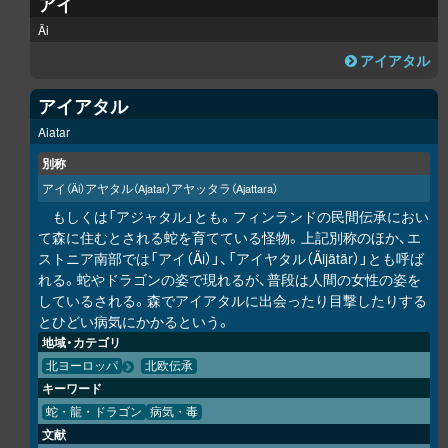
アイ
Äi
アイアタル
アイアタル
Aiatar
別称
アイ
アヤタル
アヤッタラ
（Äi）
（Ajatar）
（Ajattara）
もしくは「アジャタル」とも。フィンランドの民間伝承におい
て森に住むとされる蛇を育てている怪物。上記別称のほか、エ
ストニア南部では「アイ（Äi）」、「アイヤタル（Äijätär）」とも呼ば
れる。蛇やドラゴンの姿で現れるが、普段は人間の女性の姿を
しているされる。森でアイアタルに出会ったり目撃したりする
とひどい病気にかかるという。
地域・カテゴリ
北ヨーロッパ
北欧伝承
キーワード
蛇・龍・ドラゴン
病気・毒
文献