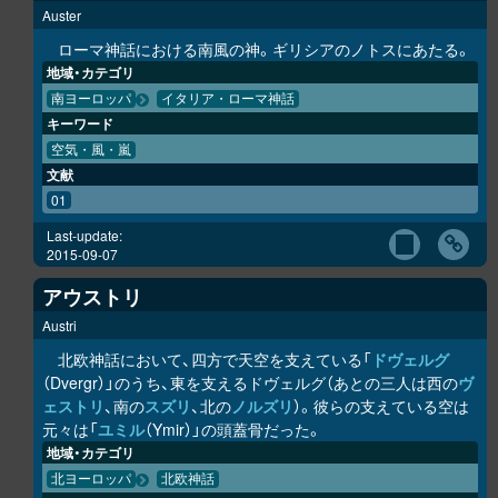
Auster
ローマ神話における南風の神。ギリシアのノトスにあたる。
地域・カテゴリ
南ヨーロッパ
イタリア・ローマ神話
キーワード
空気・風・嵐
文献
01
Last-update:
2015-09-07
アウストリ
Austri
北欧神話において、四方で天空を支えている「
ドヴェルグ
（Dvergr）」のうち、東を支えるドヴェルグ（あとの三人は西の
ヴ
ェストリ
、南の
スズリ
、北の
ノルズリ
）。彼らの支えている空は
元々は「
ユミル
（Ymir）」の頭蓋骨だった。
地域・カテゴリ
北ヨーロッパ
北欧神話