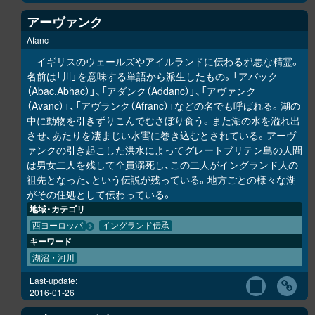
アーヴァンク
Afanc
イギリスのウェールズやアイルランドに伝わる邪悪な精霊。
名前は「川」を意味する単語から派生したもの。「アバック
（Abac,Abhac）」、「アダンク（Addanc）」、「アヴァンク
（Avanc）」、「アヴランク（Afranc）」などの名でも呼ばれる。湖の
中に動物を引きずりこんでむさぼり食う。また湖の水を溢れ出
させ、あたりを凄まじい水害に巻き込むとされている。アーヴ
ァンクの引き起こした洪水によってグレートブリテン島の人間
は男女二人を残して全員溺死し、この二人がイングランド人の
祖先となった、という伝説が残っている。地方ごとの様々な湖
がその住処として伝わっている。
地域・カテゴリ
西ヨーロッパ
イングランド伝承
キーワード
湖沼・河川
Last-update:
2016-01-26