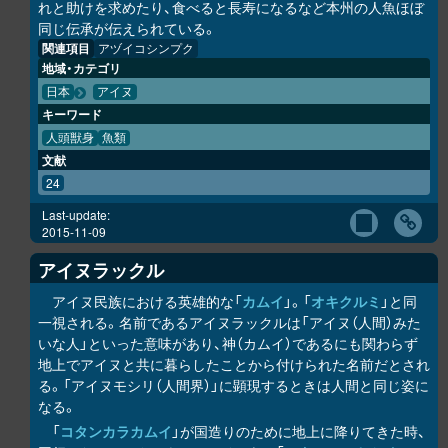
れと助けを求めたり、食べると長寿になるなど本州の人魚ほぼ
同じ伝承が伝えられている。
関連項目
アヅイコシンプク
地域・カテゴリ
日本
アイヌ
キーワード
人頭獣身
魚類
文献
24
Last-update:
2015-11-09
アイヌラック
ル
アイヌ民族における英雄的な「
カムイ
」。「
オキク
ル
ミ
」と同
一視される。名前であるアイヌラック
ル
は「アイヌ（人間）みた
いな人」といった意味があり、神（カムイ）であるにも関わらず
地上でアイヌと共に暮らしたことから付けられた名前だとされ
る。「アイヌモシ
リ
（人間界）」に顕現するときは人間と同じ姿に
なる。
「
コタンカ
ラ
カムイ
」が国造りのために地上に降りてきた時、