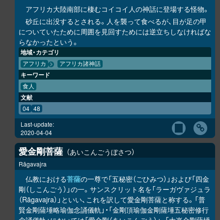
アフリカ大陸南部に棲むコイコイ人の神話に登場する怪物。
砂丘に出没するとされる。人を襲って食べるが、目が足の甲
についていたために周囲を見回すためには逆立ちしなければな
らなかったという。
地域・カテゴリ
アフリカ
アフリカ諸神話
キーワード
食人
文献
04
48
Last-update:
2020-04-04
愛金剛菩薩
あいこんごうぼさつ
Rāgavajra
仏教における
菩薩
の一尊で「五秘密（ごひみつ）」および「四金
剛（しこんごう）」の一。サンスクリット名を「ラーガヴァジュラ
（Rāgavajra）」といい、これを訳して愛金剛菩薩と称する。「普
賢金剛薩埵略瑜伽念誦儀軌」・「金剛頂瑜伽金剛薩埵五秘密修行