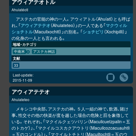
アウィアテオトル
Ahuiatéotl
アステカの官能の神の一人。アウィアトル（Ahuíatl）とも呼ば
れ、「
アウィアテテオ
（Ahuiateteo）」の一人である「
マクウィル
ショチトル
（Macuilxochitl）」の別名。「
ショチピリ
（Xochipilli）」
の化身の一人とも言われる。
地域・カテゴリ
中南米
アステカ神話
文献
33
Last-update:
2015-11-09
アウィアテテオ
Ahuiateteo
メキシコ中央部、アステカの神。５人一組の神で、飲酒、賭け
事、性交その他の快楽が度を越した場合の危険と罰を象徴して
いる。それぞれ、「マクイルクェツパリン（Macuilcuetzpalin＝五
のトカゲ）」、「マクイルコスカクアウトリ（Macuilcozcacuauhtli
＝五のコンドル）」、「マクイルトチトリ（Macuiltochtli＝五のウ