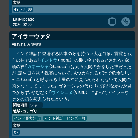
文献
43
47
66
Last-update:
2026-02-22
アイラーヴァタ
Airavata, Airāvata
インド神話に登場する四本の牙を持つ巨大な白象。雷霆と戦
争の神である「
インドラ
（Indra）」の乗り物であるとされる。象
頭の神「
ガネーシャ
（Ganeśa）」は元々人間の姿をした神だった
が、誕生日を祝う祝宴において、見つめられるだけで危険な「シ
ャニ（Śani）」と呼ばれる土星の神に見つめられたせいで人間の
頭をなくしてしまった。ガネーシャの代わりの頭がなかなか見
つからず、やむなく「
ヴィシュヌ
（Visnu）」によってアイラーヴ
ァタの頭を与えられたという。
関連項目
シャニ
地域・カテゴリ
インド亜大陸
インド神話・ヒンズー教
文献
07