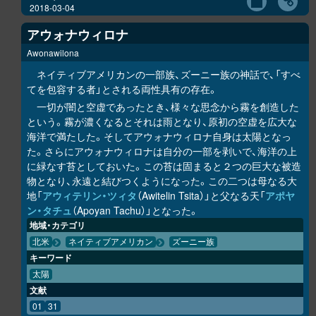
2018-03-04
アウォナウィロナ
Awonawilona
ネイティブアメリカンの一部族、ズーニー族の神話で、「すべ
てを包容する者」とされる両性具有の存在。
一切が闇と空虚であったとき、様々な思念から霧を創造した
という。霧が濃くなるとそれは雨となり、原初の空虚を広大な
海洋で満たした。そしてアウォナウィロナ自身は太陽となっ
た。さらにアウォナウィロナは自分の一部を剥いで、海洋の上
に緑なす苔としておいた。この苔は固まると２つの巨大な被造
物となり、永遠と結びつくようになった。この二つは母なる大
地「
アウィテリン・ツィタ
（Awitelin Tsita）」と父なる天「
アポヤ
ン・タチュ
（Apoyan Tachu）」となった。
地域・カテゴリ
北米
ネイティブアメリカン
ズーニー族
キーワード
太陽
文献
01
31