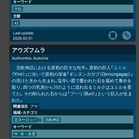
キーワード
方位
文献
42
Last-update:
2026-02-01
アウズフムラ
Audhumbla, Audumla
北欧神話における原初の巨大な牝牛。原初の巨人「
ユミル
（Ymir）」に次いで原初の深遠「ギンヌンガガプ（Ginnungagap）」
の溶けた氷から生まれ、塩辛い霜で覆われた石を舐めて養分を
取り、四つの乳房から川のように流れ出るミルクはユミルを育
てた。その削られた石からは「
ブーリ
（Buri）」という巨人が生ま
れた。
関連項目
アサ
地域・カテゴリ
北ヨーロッパ
北欧神話
キーワード
牛
冬・氷雪