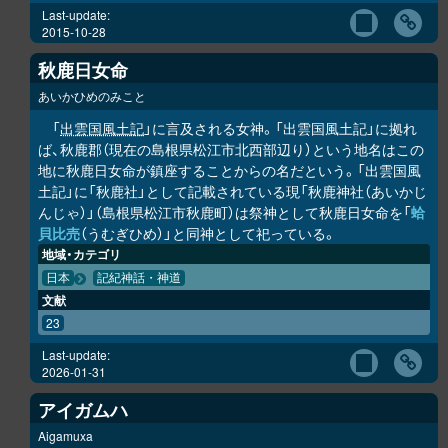
Last-update:
2015-10-28
秋鹿日女命
あいかひめのみこと
「
出雲国風土記
」に言及される女神。「出雲国風土記」に拠れ
ば、秋鹿郡（現在の島根県松江市北西部辺り）という地名はこの
地に秋鹿日女命が鎮座することからの名だという。「出雲国風
土記」に「秋鹿社」として記載されている現「秋鹿神社（あいかじ
んじゃ）」（島根県松江市秋鹿町）は祭神として秋鹿日女命を「
蛤
貝比売
（うむぎひめ）」と同神として祀っている。
地域・カテゴリ
日本
記紀神話・神道
文献
23
Last-update:
2026-01-31
アイガムハ
Aigamuxa