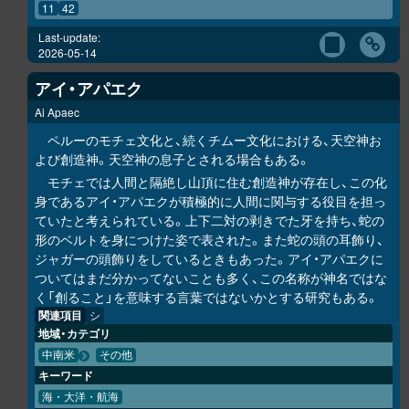
11
42
Last-update:
2026-05-14
アイ・アパエク
Ai Apaec
ペルーのモチェ文化と、続くチムー文化における、天空神お
よび創造神。天空神の息子とされる場合もある。
モチェでは人間と隔絶し山頂に住む創造神が存在し、この化
身であるアイ・アパエクが積極的に人間に関与する役目を担っ
ていたと考えられている。上下二対の剥きでた牙を持ち、蛇の
形のベルトを身につけた姿で表された。また蛇の頭の耳飾り、
ジャガーの頭飾りをしているときもあった。アイ・アパエクに
ついてはまだ分かってないことも多く、この名称が神名ではな
く「創ること」を意味する言葉ではないかとする研究もある。
関連項目
シ
地域・カテゴリ
中南米
その他
キーワード
海・大洋・航海