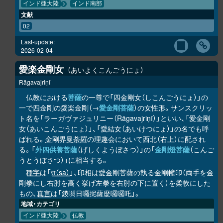
インド亜大陸
インド南部
文献
02
Last-update:
2026-02-04
愛楽金剛女
あいよくこんごうにょ
Rāgavajriṇī
仏教における
菩薩
の一尊で「四金剛女（しこんごうにょ）」の
一で四金剛の愛楽金剛（→
愛金剛菩薩
）の女性形。サンスクリッ
ト名を「ラーガヴァジュリニー（Rāgavajriṇī）」といい、「愛金剛
女（あいこんごうにょ）」、「愛結女（あいけつにょ）」の名でも呼
ばれる。
金剛界曼荼羅
の理趣会において西北（右上）に配され
る。「
外四供養菩薩
（げしくようぼさつ）」の「
金剛燈菩薩
（こんご
うとうぼさつ）」に相当する。
種字
は「
स（sa）
」、印相は愛金剛菩薩の執る金剛幢印（両手を金
剛拳にし右肘を高く挙げ左拳を右肘の下に置く）を柔軟にした
もの、
真言
は「鑁嚩日囉抳薩麼囉囉吒」。
地域・カテゴリ
インド亜大陸
仏教