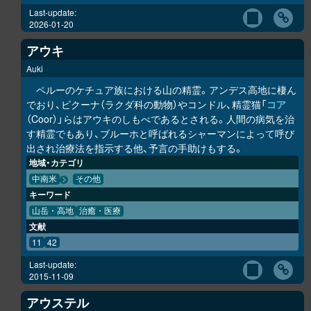
Last-update:
2026-01-20
アウキ
Auki
ペルーのケチュア族における山の精霊。アンデス高地に棲ん
でおり、ビクーナ（ラクダ科の動物）やコンドル、精霊猫「
コア
（Coor）」らはアウキのしもべであるとされる。人間の病気を治
す精霊でもあり、ブルーホと呼ばれるシャーマンによって呼び
出され治療法を指示する他、予言の手助けもする。
地域・カテゴリ
中南米
その他
キーワード
山岳・高地
治癒・医療
文献
11
42
Last-update:
2015-11-09
アウステル