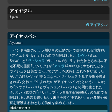
アイヤタル
Äijätär
アイアタル
アイヤッパン
Aiyappan
インド南部のケララ州やその近隣の州で信仰される地方神。
「アイエナル（Iyenar）」の名でも呼ばれる。「
シヴァ
（Siva,
Shiva）」と「
ヴィシュヌ
（Visnu）」の間に生まれた神とされる。不
老不死の霊薬「アムリタ」が「
アスラ
（Asura）」に奪われたとき、
ヴィシュヌは美女に化けてアスラを誘惑しこれを奪い返した
が、この時シヴァが美女になったヴィシュヌを見て愛欲を抑え
きれず、交わって生まれたのがアイヤッパンだという。このた
め「シヴァ（＝ハリ）とヴィシュヌ（＝ハラ）との間に生まれた
子」という意味の「ハリハラプトラ（Hariharaputra）」の名前でも
呼ばれる。悪霊を追い払い、末世を救う神であり、また農業や家
畜を守護する神として信仰を集めている。
地域・カテゴリ