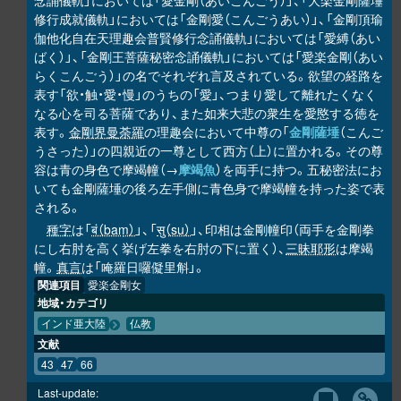
念誦儀軌」においては「愛金剛（あいこんごう）」、「大楽金剛薩埵
修行成就儀軌」においては「金剛愛（こんごうあい）」、「金剛頂瑜
伽他化自在天理趣会普賢修行念誦儀軌」においては「愛縛（あい
ばく）」、「金剛王菩薩秘密念誦儀軌」においては「愛楽金剛（あい
らくこんごう）」の名でそれぞれ言及されている。欲望の経路を
表す「欲・触・愛・慢」のうちの「愛」、つまり愛して離れたくなく
なる心を司る菩薩であり、また如来大悲の衆生を愛愍する徳を
表す。
金剛界曼荼羅
の理趣会において中尊の「
金剛薩埵
（こんご
うさった）」の四親近の一尊として西方（上）に置かれる。その尊
容は青の身色で摩竭幢（→
摩竭魚
）を両手に持つ。五秘密法にお
いても金剛薩埵の後ろ左手側に青色身で摩竭幢を持った姿で表
される。
種字
は「
बं（baṃ）
」、「
सु（su）
」、印相は金剛幢印（両手を金剛拳
にし右肘を高く挙げ左拳を右肘の下に置く）、
三昧耶形
は摩竭
幢。
真言
は「唵羅日囉儗里斛」。
関連項目
愛楽金剛女
地域・カテゴリ
インド亜大陸
仏教
文献
43
47
66
Last-update: