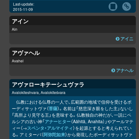
Last-update:
2015-11-09
アイン
Ain
アイニ
アヴァヘル
Avahel
アナヘル
アヴァローキテーシュヴァラ
Avalokiteshvara, Avalokiteśvara
仏教における仏尊の一人で、広範囲の地域で信仰を受けるボ
ーディサットヴァ（
菩薩
）。名前は「慈悲深き眼をした主」ないし
「高所より見守る王」を意味する。仏教独自の神だが、一説にペ
ルシアの古い神「
アナーヒター
（Aāhitā, Anahita）」やアールマテ
ィー（→
スペンタ・アルマイティ
）を起源とすると考えられてい
る。アミターバ（
阿弥陀如来
）から発現したボーディサットヴァ