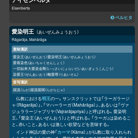
アイゼンベルタ
Eisenberta
ベルヒタ
愛染明王
あいぜんみょうおう
Rāgarāja, Mahārāga
意味漢訳
愛染王
愛染明王
（あいぜんおう）
（あいぜんみょうおう）
愛着染色
（あいちゃくせんしょく）
一切如来大愛楽金剛
（いっさいにょらいだいあいぎょうこんごう）
染愛王
離愛尊
（ぜんあいおう）
（りあいそん）
音写漢訳
羅誐
羅誐羅闍
（らが）
（らがらじゃ）
仏教における
明王
の一。サンスクリットでは「ラーガラージ
ャ（Rāgarāja）」、「マハーラーガ（Mahārāga）」、あるいは「ヴァ
ジュララージャプリヤ（Vajrarājapriya）」と呼ばれる。愛染明
王、「愛染王（あいぜんおう）」と呼ばれる。「ラーガ」は染めるこ
と、赤いこと、あるいは激しい欲望などを意味する。
インド神話の愛の神「
カーマ
（Kāma）」が仏教に取り入れられ