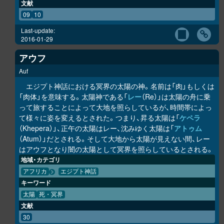
文献
09
10
Last-update:
2016-01-29
アウフ
Auf
エジプト神話における冥界の太陽の神。名前は「肉」もしくは
「肉体」を意味する。太陽神である「
レー
（Re）」は太陽の舟に乗
って旅することによって大地を照らしているが、時間帯によっ
て様々に姿を変えるとされた。つまり、昇る太陽は「
ケペラ
（Khepera）」、正午の太陽はレー、沈みゆく太陽は「
アトゥム
（Atum）」だとされる。そして大地から太陽が見えない間、レー
はアウフとなり闇の太陽として冥界を照らしているとされる。
地域・カテゴリ
アフリカ
エジプト神話
キーワード
太陽
死・冥界
文献
30