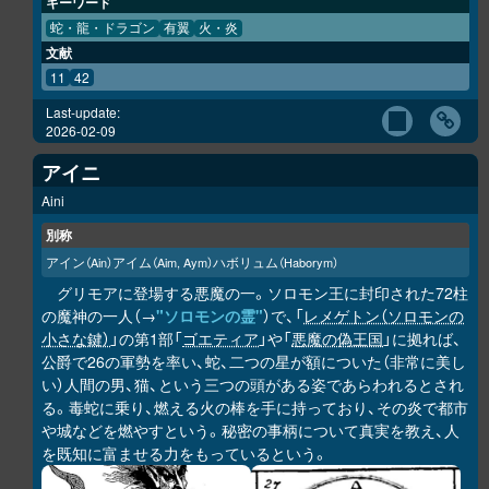
キーワード
蛇・龍・ドラゴン
有翼
火・炎
文献
11
42
Last-update:
2026-02-09
アイニ
Aini
別称
アイン
アイム
ハボリュム
（Ain）
（Aim, Aym）
（Haborym）
グリモアに登場する悪魔の一。ソロモン王に封印された72柱
の魔神の一人（→
"ソロモンの霊"
）で、「
レメゲトン（ソロモンの
小さな鍵）
」の第1部「
ゴエティア
」や「
悪魔の偽王国
」に拠れば、
公爵で26の軍勢を率い、蛇、二つの星が額についた（非常に美し
い）人間の男、猫、という三つの頭がある姿であらわれるとされ
る。毒蛇に乗り、燃える火の棒を手に持っており、その炎で都市
や城などを燃やすという。秘密の事柄について真実を教え、人
を既知に富ませる力をもっているという。