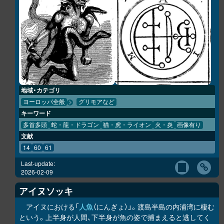
地域・カテゴリ
ヨーロッパ全般
グリモアなど
キーワード
多首多頭
蛇・龍・ドラゴン
猫・虎・ライオン
火・炎
画像有り
文献
14
60
61
Last-update:
2026-02-09
アイヌソッキ
アイヌにおける「
人魚
（にんぎょ）」。渡島半島の内浦湾に棲む
という。上半身が人間、下半身が魚の姿で捕まえると逃してく