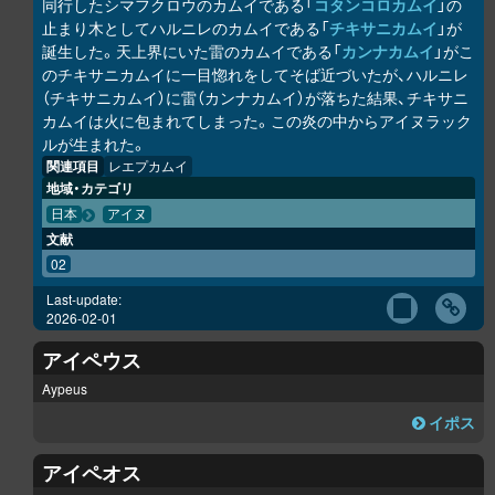
同行したシマフクロウのカムイである「
コタンコ
ロ
カムイ
」の
止まり木としてハルニレのカムイである「
チキサニカムイ
」が
誕生した。天上界にいた雷のカムイである「
カンナカムイ
」がこ
のチキサニカムイに一目惚れをしてそば近づいたが、ハルニレ
（チキサニカムイ）に雷（カンナカムイ）が落ちた結果、チキサニ
カムイは火に包まれてしまった。この炎の中からアイヌラック
ル
が生まれた。
関連項目
レエプカムイ
地域・カテゴリ
日本
アイヌ
文献
02
Last-update:
2026-02-01
アイペウス
Aypeus
イポス
アイペオス