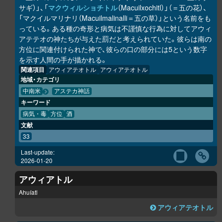
サギ）」、「
マクウィルショチトル
（Macuilxochitl）」（＝五の花）、
「マクイルマリナリ（Macuilmalinalli＝五の草）」という名前をも
っている。ある種の奇形と病気は不謹慎な行為に対してアウィ
アテテオの神たちが与えた罰だと考えられていた。彼らは南の
方位に関連付けられた神で、彼らの口の部分には5という数字
を示す人間の手が描かれる。
関連項目
アウィアテオトル
アウィアテオトル
地域・カテゴリ
中南米
アステカ神話
キーワード
病気・毒
方位
酒
文献
33
Last-update:
2026-01-20
アウィアトル
Ahuíatl
アウィアテオトル