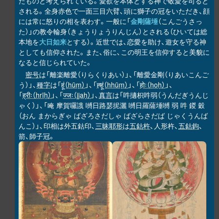
たものと考えられている。愛欲を本体とする神で敬愛を司ると
される。全身赤色で一面三目六臂、頭に獅子の冠をいただき、顔
には常に怒りの相を表わす。一般に「
金剛薩埵
（こんごうさっ
た）」の教令輪身（きょうりょうりんじん）とされる（ひいては総
本地を
大日如来
とする）。近世では、恋愛を助け、遊女を守る神
としても信仰された。また、俗に、この明王を信仰すると美貌に
なると信じられていた。
密号
は「離楽離愛（りらくりあい）」、「離愛金剛（りあいこんご
う）」、
種字
は「
हूं（hūṃ）
」、「
ह्हूं（hhūṃ）
」、「
होः（hoḥ）
」、
「
ह्रीः（hrīḥ）
」、「
ज्जः（jjaḥ）
」、
真言
は「吽擿枳吽弱（うんだぎうんじ
ゃく）」、「唵 摩賀囉誐 嚩日路瑟抳灑 嚩日羅薩埵嚩 弱 吽 鍐 穀
（おん まからぎゃ ばざろさだしゃ ばざらさだば じゃくうんば
んこ）」、印相は外五鈷印、
三昧耶形
は
五鈷杵
、人形杵、
五鈷鉤
、
箭、師子冠。