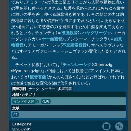
であり、アミターバの浄土に留まりそこから人間や動物に救い
の手を差し伸べるとされる。加護を求められればあらゆる衆生
に救いの手を差し伸べる慈悲深き神であり、その慈悲の力は灼
熱地獄に苦しむ者や昆虫や芋虫にまで及ぶという。あらゆる状
況・場面において慈悲の力を発揮するために姿を変えてあらわ
れるという。チュンディ（＝
准胝観音
）、
ハヤグリーヴァ
、エーカ
ーダシャムカ（＝
十一面観音
）、チンターマニチャクラ（＝
如意
輪観音
）、アモーガパーシャ(
不空羂索観音
）、サハスラヴジャな
どはすべてアヴァローキテーシュヴァラの変化した姿だとされ
る。
チベット仏教においては「
チェンレーシク
（Chenrezig,
sPyan ras gzigs）」、中国においては観音（グアンイン）、日本に
おいては「
観音菩薩
（かんのんぼさつ）」などと呼ばれ、それぞれ
の地域で独自な変化を遂げ信仰されている。
関連項目
ナータ
ターラー
多羅菩薩
地域・カテゴリ
インド亜大陸
仏教
文献
07
Last-update:
2026-02-01