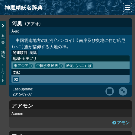
神魔精妖名辞典
NEWS
阿奥
アアオ
Ā-ào
INFO
五
十
中国雲南地方の紅河（ソンコイ川）南岸及び奥地に住む哈尼
音
文献
（ハニ）族が信仰する大地の神。
関連項目
奥瑪
地
域
検索
地域・カテゴリ
キ
東アジア
中国少数民族
哈尼（ハニ）族
凖項目
ー
文献
ワ
ー
02
ド
画像資料便覧
Last-update:
LINK
2015-09-07
アアモン
Aamon
アモン