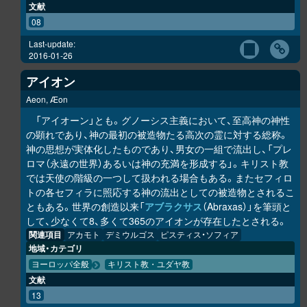
文献
08
Last-update:
2016-01-26
アイオン
Aeon, Æon
「アイオーン」とも。グノーシス主義において、至高神の神性
の顕れであり、神の最初の被造物たる高次の霊に対する総称。
神の思想が実体化したものであり、男女の一組で流出し、「プレ
ロマ（永遠の世界）あるいは神の充満を形成する」。キリスト教
では天使の階級の一つして扱われる場合もある。またセフィロ
トの各セフィラに照応する神の流出としての被造物とされるこ
ともある。世界の創造以来「
アブラクサス
（Abraxas）」を筆頭と
して、少なくて8、多くて365のアイオンが存在したとされる。
関連項目
アカモト
デミウルゴス
ピスティス・ソフィア
地域・カテゴリ
ヨーロッパ全般
キリスト教・ユダヤ教
文献
13