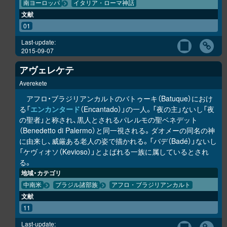
南ヨーロッパ
イタリア・ローマ神話
文献
01
Last-update:
2015-09-07
アヴェレケテ
Averekete
アフロ・ブラジリアンカルトのバトゥーキ（Batuque）におけ
る「
エンカンタード
（Encantado）」の一人。「夜の主」ないし「夜
の聖者」と称され、黒人とされるパレルモの聖ベネデット
（Benedetto di Palermo）と同一視される。ダオメーの同名の神
に由来し、威厳ある老人の姿で描かれる。「バデ（Badé）」ないし
「ケヴィオソ（Kevioso）」とよばれる一族に属しているとされ
る。
地域・カテゴリ
中南米
ブラジル諸部族
アフロ・ブラジリアンカルト
文献
11
Last-update: