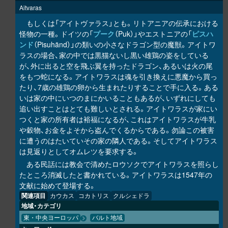
Aitvaras
もしくは「アイトヴァラス」とも。リトアニアの伝承における
怪物の一種。ドイツの「
プーク
（Puk）」やエストニアの「
ピスハ
ンド
（Pisuhänd）」の類いの小さなドラゴン型の魔獣。アイトワ
ラスの場合、家の中では黒猫ないし黒い雄鶏の姿をしている
が、外に出ると空を飛ぶ翼を持ったドラゴン、あるいは火の尾
をもつ蛇になる。アイトワラスは魂を引き換えに悪魔から買っ
たり、7歳の雄鶏の卵から生まれたりすることで手に入る。ある
いは家の中にいつのまにかいることもあるが、いずれにしても
追い出すことはとても難しいとされる。アイトワラスが家にい
つくと家の所有者は裕福になるが、これはアイトワラスが牛乳
や穀物、お金をよそから盗んでくるからである。勿論この被害
に遭うのはたいていその家の隣人である。そしてアイトワラス
は見返りとしてオムレツを要求する。
ある民話には教会で清めたロウソクでアイトワラスを照らし
たところ消滅したと書かれている。アイトワラスは1547年の
文献に始めて登場する。
関連項目
カウカス
コカトリス
クルシェドラ
地域・カテゴリ
東・中央ヨーロッパ
バルト地域