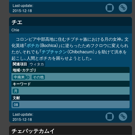
Last-update:
2015-12-18
チエ
Chie
コロンビア中部高地に住むチブチャ族における月の女神。文
化英雄「
ボチカ
（Bochica）」に逆らったためフクロウに変えられ
たが、それでも「
チブチャクン
（Chibchacum）」を助けて洪水を
起こし、人間とボチカを困らせようとした。
関連項目
ウィタカ
地域・カテゴリ
中南米
その他
キーワード
月
文献
08
Last-update:
2015-12-18
チェパッテカムイ