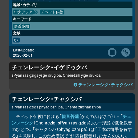
地域・カテゴリ
中央アジア
チベット仏教
キーワード
多首多頭
文献
07
Last-update:
2026-02-01
チェンレーシク・イゲドゥクパ
sPyan ras gzigs yi ge drug pa, Chenrézik yigé drukpa
チェンレーシク・チャクシパ
チェンレーシク・チャクシパ
sPyan ras gzigs phyag bzhi pa, Chenré zikchak zhipa
チベット仏教における「
観音菩薩
（かんのんぼさつ）」＝「
チェ
ンレーシク
（Chenrezig, sPyan ras gzigs）」の一形態で変化観音
のひとつ。「チャクシパ（phyag bzhi pa）」は「四本の御手を有す
る」を意味し、このため漢訳では「四臂観音（しひかんのん）」、