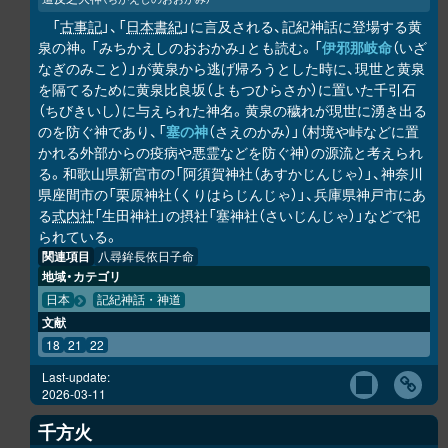
「
古事記
」、「
日本書紀
」に言及される、記紀神話に登場する黄
泉の神。「みちかえしのおおかみ」とも読む。「
伊邪那岐命
（いざ
なぎのみこと）」が黄泉から逃げ帰ろうとした時に、現世と黄泉
を隔てるために黄泉比良坂（よもつひらさか）に置いた千引石
（ちびきいし）に与えられた神名。黄泉の穢れが現世に湧き出る
のを防ぐ神であり、「
塞の神
（さえのかみ）」（村境や峠などに置
かれる外部からの疫病や悪霊などを防ぐ神）の源流と考えられ
る。和歌山県新宮市の「阿須賀神社（あすかじんじゃ）」、神奈川
県座間市の「栗原神社（くりはらじんじゃ）」、兵庫県神戸市にあ
る
式内社
「生田神社」の摂社「塞神社（さいじんじゃ）」などで祀
られている。
関連項目
八尋鉾長依日子命
地域・カテゴリ
日本
記紀神話・神道
文献
18
21
22
Last-update:
2026-03-11
千方火