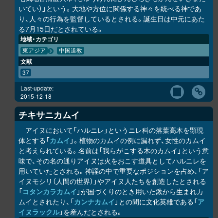
いてい）」という。大地や方位に関係する神々を統べる神であ
り、人々の行為を監督しているとされる。誕生日は中元にあた
る7月15日だとされている。
地域・カテゴリ
東アジア
中国道教
文献
37
Last-update:
2015-12-18
チキサニカムイ
アイヌにおいて「ハルニレ」というニレ科の落葉高木を顕現
体とする「
カムイ
」。植物のカムイの例に漏れず、女性のカムイ
と考えられている。名前は「我らがこする木のカムイ」という意
味で、その名の通りアイヌは火をおこす道具としてハルニレを
用いていたとされる。神謡の中で重要なポジションを占め、「ア
イヌモシ
リ
（人間の世界）」やアイヌ人たちを創造したとされる
「
コタンカ
ラ
カムイ
」が国づくりのとき用いた鍬から生まれカ
ムイとされたり、「
カンナカムイ
」との間に文化英雄である「
ア
イヌラック
ル
」を産んだとされる。