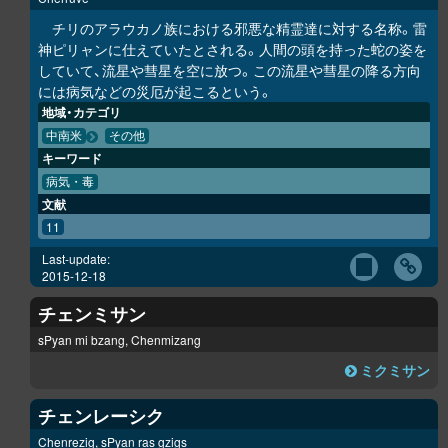
チリのアラウカノ族における邪悪な精霊達に対する名称。雷
神ピリャンに仕えていたとされる。人間の頭を持った蛇の姿を
していて、流星や彗星を空に放つ。この流星や彗星の降る方向
には病気などの災厄が起こるという。
地域・カテゴリ
中南米
その他
キーワード
病気・毒
文献
11
Last-update:
2015-12-18
チェンミサン
sPyan mi bzang, Chenmizang
ミクミサン
チェンレーシク
Chenrezig, sPyan ras gzigs