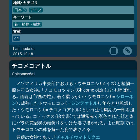
地域・カテゴリ
日本
アイヌ
キーワード
花・植物・樹木
文献
02
Last-update:
2015-12-18
チコメコアトル
Chicomecóatl
メソアメリカ中央部におけるトウモロコシ（メイズ）と植物一
般を司る女神。「チコモロツィン（Chicomolotzin）」とも呼ばれ
る。語義は「7匹の蛇」。若く柔らかいトウモロコシ（＝
シローネ
ン
）、成熟したトウモロコシ（＝
シンテオトル
）、年をとり乾燥し
たトウモロコシ（＝チコメコアトル）という生命周期の一部を担
っている。コデックス（絵文書）では通常赤く彩色された顔と体
にバラの花冠状の頭飾りをつけた姿で描かれる。また彫刻では
トウモロコシの穂を持った姿で表される。
豊穣の女神であり、「
チャルチウィトリクエ