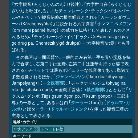
「六字観音（ろくじかんのん）」（後述）、「六字世自在（ろくじぜじ
ざい）」と呼ばれる。またチェンレーシク・チャクシパはネパー
ルやチベットで観音信仰の根本経典とされる「カーランダヴュ
ーハ（Kāraṇḍavyūha）」に説かれる六字真言「オンマニペメフン
（om mani padmé hung）」の威力を仏格として表したものとさ
れるため、「チェンレーシク・イゲドゥクパ（sPyan ras gzigs yi
ge drug pa, Chenrézik yigé drukpa）＝"六字観音"の意」とも呼
ばれる。
その像容は一面四臂で、一般的に左右第一手を青い
宝珠
を挟
んで合掌し、右第二手は
念珠
、左第二手は蓮華を持った姿で表
される。チベットでは最もポピュラーな観音像であり、単独で
多数造像されるほか、「
ジャンペルヤン
（'Jam dpal dbyangs,
Jampelyang）」（＝
文殊菩薩
）、「チャクナドルジェ（phyag na
rdo rje, chakna dorjé）＝金剛手菩薩（→
執金剛神
）」とともに「リ
クスム・グンポ（Rigs gsum dgon po, Riksum gönpo）＝三部主
尊」の一尊として、あるいは白「
ターラー
（Tārā）」（
ドゥルマ・カ
ルポ
）と緑ターラー（
ドゥルマ・ジャンク
）を伴った観音三尊の
主尊として表される。
地域・カテゴリ
中央アジア
チベット仏教
キーワード