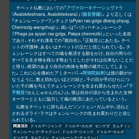
チベット仏教においての「
アヴァローキテーシュヴァラ
（Avalokiteshvara, Avalokiteśvara）」（
観音菩薩
）。より正しくは
「チェンレーシク・ワンチュク（sPyan ras gzigs dbang phyug,
Chenrezig-wangchug）」、或いは「パクパ・チェンレーシク
（'Phags pa spyan ras gzigs, Pakpa chenrezik）」といった名前
であり、それぞれ漢名での「観自在」、「正観音」にあたる。チベ
ットの守護神、あるいはチベットの父だと信じられている。チ
ェンレーシクはすべての魂を救済する願をかけ、自分の周りの
すべてを生き物を残らず救おうとしたがそれは出来ないことだ
と悟り、絶望のあまり自分の肉体を無数の破片にしてしまっ
た。これに心を痛めたアミターバ（→
阿弥陀如来
）は彼の願がか
なうように、数え切れないほどの頭と、千の目が手のひらにつ
いた千の腕を与えてチェンレーシクを生まれ変わらせた(→「
千
手観音
（せんじゅかんのん）」)。彼は自分の涙から生まれた女神
ターラーとともに協力して魂の救済にあたっているという。
仏教をチベットに持ち込んだソンツェン・ガムポや、活仏と
されるダライ・ラマはチェンレーシクの生まれ変わりだと信じ
られている。
関連項目
ドゥルマ・ジャンク
ドゥルマ・カルポ
センゲダ
タムティン
チェンレーシク・チャクシパ
ドゥルマ・ジャンク
ドゥルマ・カルポ
センゲダ
タムティン
チェンレーシク・チャクシパ