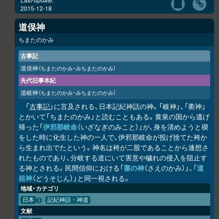
2015-12-18
道俣神
ちまたのかみ
古事記
道俣神
（ちまたのかみ・みちまたのかみ）
先代旧事本紀
道岐神
（ちまたのかみ・みちまたのかみ）
「
古事記
」に言及される、日本記紀神話の神。「岐神」、「衢神」
とかいて「ちまたのかみ」と読むこともある。黄泉の国から逃げ
帰った「
伊邪那岐命
（いざなぎのみこと）」が、身を清めようと禊
をした時に化生した神の一人で、伊邪那岐命が投げ捨てた袴か
ら生まれ出でたという。神名は袴が二股であることから連想さ
れたものであり、分岐する道にいて害意や穢れの侵入を阻止す
る神とされる。民間信仰における「
塞の神
（さえのかみ）」、「
道
祖神
（どうそじん）」と同一視される。
地域・カテゴリ
日本
記紀神話・神道
文献