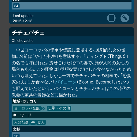
24
Last-update:
2015-12-18
チチェバチェ
Chichevache
中世ヨーロッパの伝承や伝説に登場する、風刺的な女の怪
物。名前は「やせた牝牛」を意味する。「ティングト（Thingut）」
の名でも呼ばれた。痩せこけた牝牛の姿で、顔が人間の女性の
場合もある。この怪物は「従順な妻」だけしか食べなかったため
いつも飢えていた。しかし一方でチチェバチェの相棒で、「恐妻
家の夫」しか食べない「
バイコーン
（Bicorne, Bycorne）」はいつ
も肥えていたという。バイコーンとチチェバチェはこの時代の
教会の家具の装飾などに描かれた。
地域・カテゴリ
ヨーロッパ全般
伝承・その他
キーワード
人頭獣身
牛
食人
文献
10