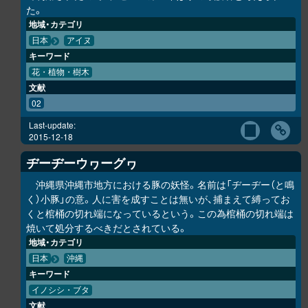
た。
地域・カテゴリ
日本
アイヌ
キーワード
花・植物・樹木
文献
02
Last-update:
2015-12-18
ヂーヂーウヮーグヮ
沖縄県沖縄市地方における豚の妖怪。名前は「ヂーヂー（と鳴
く）小豚」の意。人に害を成すことは無いが、捕まえて縛ってお
くと棺桶の切れ端になっているという。この為棺桶の切れ端は
焼いて処分するべきだとされている。
地域・カテゴリ
日本
沖縄
キーワード
イノシシ・ブタ
文献