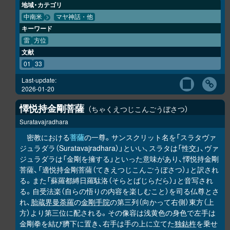
地域・カテゴリ
中南米
マヤ神話・他
キーワード
雷
方位
文献
01
33
Last-update:
2026-01-20
懌悦持金剛菩薩
ちゃくえつじこんごうぼさつ
Suratavajradhara
密教における
菩薩
の一尊。サンスクリット名を「スラタヴァ
ジュラダラ（Suratavajradhara）」といい、スラタは「性交」、ヴァ
ジュラダラは「金剛を擁する」といった意味があり、懌悦持金剛
菩薩、「適悦持金剛菩薩（てきえつじこんごうぼさつ）」と訳され
る。また「蘇羅都縛日羅駄洛（そらとばじらだら）」と音写され
る。自受法楽（自らの悟りの内容を楽しむこと）を司る仏尊とさ
れ、
胎蔵界曼荼羅
の
金剛手院
の第三列（向かって右側）東方（上
方）より第三位に配される。その像容は浅黄色の身色で左手は
金剛拳を結び臍下に置き、右手は手の上に立てた
独鈷杵
を乗せ