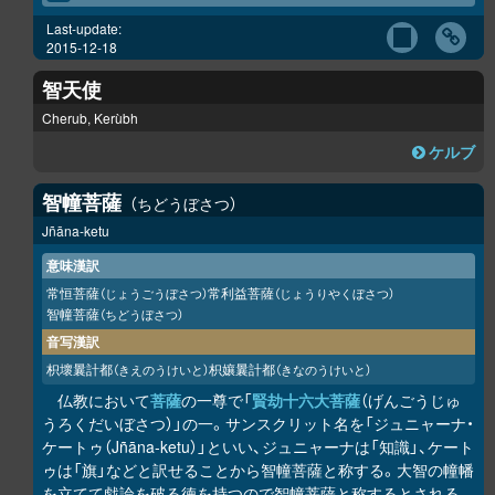
Last-update:
2015-12-18
智天使
Cherub, Kerùbh
ケルブ
智幢菩薩
ちどうぼさつ
Jñāna-ketu
意味漢訳
常恒菩薩
常利益菩薩
（じょうごうぼさつ）
（じょうりやくぼさつ）
智幢菩薩
（ちどうぼさつ）
音写漢訳
枳壞曩計都
枳孃曩計都
（きえのうけいと）
（きなのうけいと）
仏教において
菩薩
の一尊で「
賢劫十六大菩薩
（げんごうじゅ
うろくだいぼさつ）」の一。サンスクリット名を「ジュニャーナ・
ケートゥ（Jñāna-ketu）」といい、ジュニャーナは「知識」、ケート
ゥは「旗」などと訳せることから智幢菩薩と称する。大智の幢幡
を立てて戯論を破る徳を持つので智幢菩薩と称するとされる。