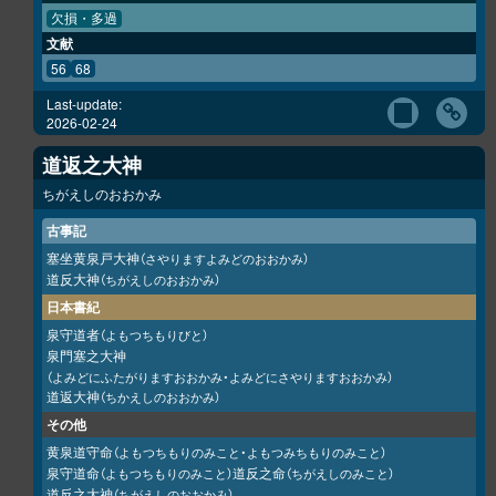
欠損・多過
文献
56
68
Last-update:
2026-02-24
道返之大神
ちがえしのおおかみ
古事記
塞坐黄泉戸大神
（さやりますよみどのおおかみ）
道反大神
（ちがえしのおおかみ）
日本書紀
泉守道者
（よもつちもりびと）
泉門塞之大神
（よみどにふたがりますおおかみ・よみどにさやりますおおかみ）
道返大神
（ちかえしのおおかみ）
その他
黄泉道守命
（よもつちもりのみこと・よもつみちもりのみこと）
泉守道命
道反之命
（よもつちもりのみこと）
（ちがえしのみこと）
道反之大神
（ちがえしのおおかみ）