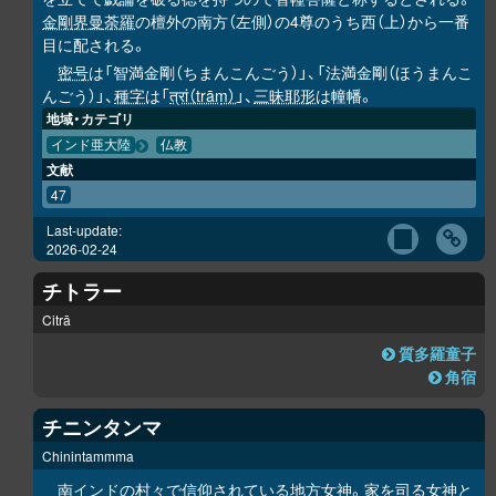
金剛界曼荼羅
の檀外の南方（左側）の4尊のうち西（上）から一番
目に配される。
密号
は「智満金剛（ちまんこんごう）」、「法満金剛（ほうまんこ
んごう）」、
種字
は「
त्रां（trāṃ）
」、
三昧耶形
は幢幡。
地域・カテゴリ
インド亜大陸
仏教
文献
47
Last-update:
2026-02-24
チトラー
Citrā
質多羅童子
角宿
チニンタンマ
Chinintammma
南インドの村々で信仰されている地方女神。家を司る女神と