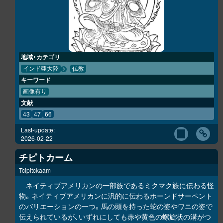
地域・カテゴリ
インド亜大陸
仏教
キーワード
画像有り
文献
43
47
66
Last-update:
2026-02-22
チピトカーム
Tcipitckaam
ネイティブアメリカンの一部族であるミクマク族に伝わる怪
物。ネイティブアメリカンに汎的に伝わるホーンドサーペント
のバリエーションの一つ。馬の頭を持った蛇の姿やワニの姿で
伝えられているが、いずれにしても赤や黄色の螺旋状の溝がつ