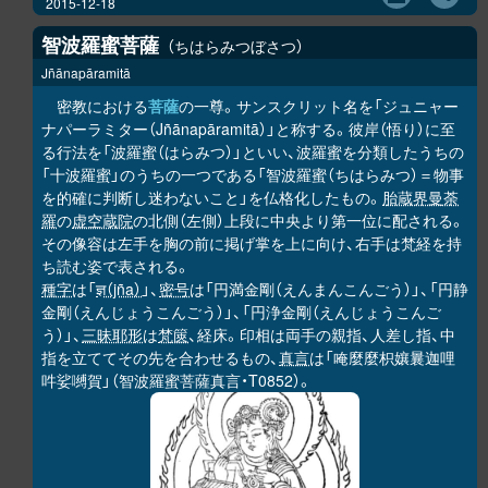
2015-12-18
智波羅蜜菩薩
ちはらみつぼさつ
Jñānapāramitā
密教における
菩薩
の一尊。サンスクリット名を「ジュニャー
ナパーラミター（Jñānapāramitā）」と称する。彼岸（悟り）に至
る行法を「波羅蜜（はらみつ）」といい、波羅蜜を分類したうちの
「十波羅蜜」のうちの一つである「智波羅蜜（ちはらみつ）＝物事
を的確に判断し迷わないこと」を仏格化したもの。
胎蔵界曼荼
羅
の
虚空蔵院
の北側（左側）上段に中央より第一位に配される。
その像容は左手を胸の前に掲げ掌を上に向け、右手は梵経を持
ち読む姿で表される。
種字
は「
ज्ञ（jña）
」、
密号
は「円満金剛（えんまんこんごう）」、「円静
金剛（えんじょうこんごう）」、「円浄金剛（えんじょうこんご
う）」、
三昧耶形
は
梵篋
、経床。印相は両手の親指、人差し指、中
指を立ててその先を合わせるもの、
真言
は「唵麼麼枳孃曩迦哩
吽娑嚩賀」（智波羅蜜菩薩真言・T0852）。