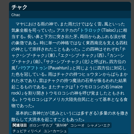
チャク
Chac
マヤにおける雨の神で、また雨だけではなく雷、風といった
気象全般を司っていた。アステカの「
トラロック
（Tlaloc）」に相
当する。長い鼻と下方に突き出た牙、両目からあふれる涙が彼
の象徴である。時に単一の神格ではなく東西南北を支える四柱
の神として崇拝されたこともあった。この四神はそれぞれ「チ
ャク・シブ・チャク」（東）、「エク・シブ・チャク」（西）、「カン・シ
ブ・チャク」（南）、「サク・シブ・チャク」（北）と呼ばれ、四方位の
風「
パウアフトゥン
（Pauahtun）」と同じように四方位に対応し
た色を冠している。雨はチャクの持つヒョウタンからばらまか
れた水であり、雷はチャクの持つ魔法の石斧が振るわれた結果
起こるものである。またチャクは「トウモロコシの石（maize
rock）」を割り開きトウモロコシの神を呼び覚ましたともされ
る。トウモロコシはアメリカ大陸先住民にとって基本となる食
物であった。
基本的に善神だが（恵みというには多すぎる）多量の水を撒き
散らして大洪水を起こすこともあった。
関連項目
ボロン・ザカブ
"第IV神"
コシーオ
シャメン・エク
チュピティリペメ
ユン・カーシュ