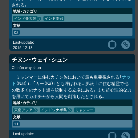
される。
地域・カテゴリ
インド亜大陸
インド南部
文献
02
Last-update:
2015-12-18
チヌン・ウェイ・シュン
Chinün way shun
ミャンマーに住むカチン族において最も重要視される「
ナッ
ト
（Nat）」。「カー（Ka）」とも呼ばれる。肥沃土に住む精霊で他
の数多くのナット達を統制する立場にある。また超心理的な力
を用いてカボチャから人間を創造したとされる。
地域・カテゴリ
東南アジア
インドシナ半島
ミャンマー
文献
11
Last-update: