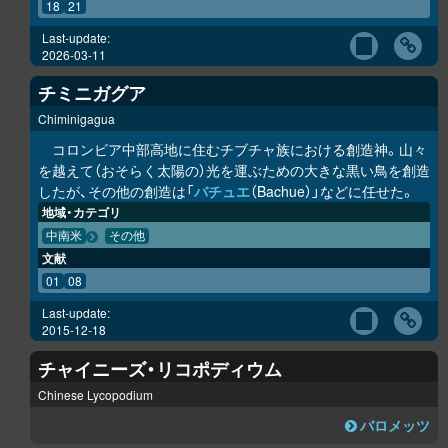
18
21
Last-update:
2026-03-11
チミニガグア
Chiminigagua
コロンビア中部高地に住むチブチャ族における創造神。山々
を越えて（おそらく太陽の）光を運ぶための大きな黒い鳥を創造
したが、その他の創造は「
バチュエ
（Bachue）」などに任せた。
地域・カテゴリ
中南米
その他
文献
01
08
Last-update:
2015-12-18
チャイニーズ・リコポディウム
Chinese Lycopodium
バロメッツ