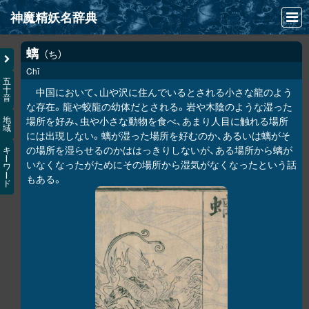
神魔精妖名辞典
NEWS
螭
ち
Chī
INFO
五
十
中国において、山や沢に住んでいるとされる小さな龍のよう
音
文献
な存在。龍や蛟龍の幼体だとされる。岩や木陰のような湿った
場所を好み、虫や小さな動物を食べ、あまり人目に触れる場所
地
域
検索
には出現しない。螭が湿った場所を好むのか、あるいは螭がそ
の場所を湿らせるのかははっきりしないが、ある場所から螭が
キ
凖項目
ー
いなくなったがためにその場所から湿気がなくなったという話
ワ
ー
もある。
ド
画像資料便覧
LINK