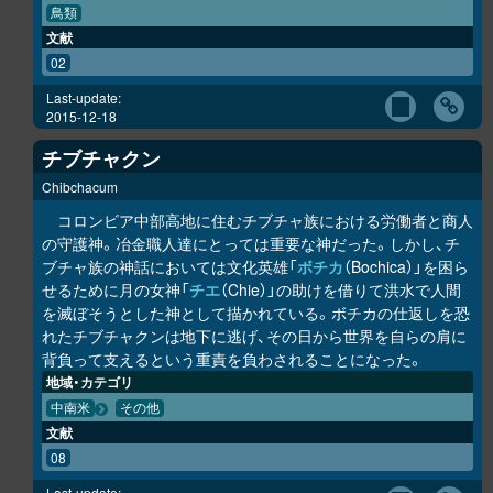
鳥類
文献
02
Last-update:
2015-12-18
チブチャクン
Chibchacum
コロンビア中部高地に住むチブチャ族における労働者と商人
の守護神。冶金職人達にとっては重要な神だった。しかし、チ
ブチャ族の神話においては文化英雄「
ボチカ
（Bochica）」を困ら
せるために月の女神「
チエ
（Chie）」の助けを借りて洪水で人間
を滅ぼそうとした神として描かれている。ボチカの仕返しを恐
れたチブチャクンは地下に逃げ、その日から世界を自らの肩に
背負って支えるという重責を負わされることになった。
地域・カテゴリ
中南米
その他
文献
08
Last-update: