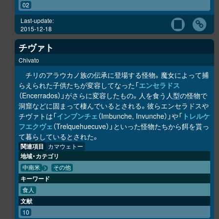
02
Last-update:
2015-12-18
チヴァト
Chivato
チリのアラウカノ族の伝承に登場する怪物。魔女によって捕
らえられた子供たちが変容してなった「
エンセラドス
（Encerrados）」がさらに変容したもの。人を食う人型の怪物で
洞窟などに固まって棲んでいるとされる。彼らエンセラドスや
チヴァトは「
インブンチェ
（Imbunche, Invunche）」や「
トレルケ
フエクヴェ
（Trelquehuecuve）」といった怪物たちから餌を貰っ
て暮らしているとされた。
関連項目
カマウェトー
地域・カテゴリ
中南米
その他
キーワード
食人
文献
10