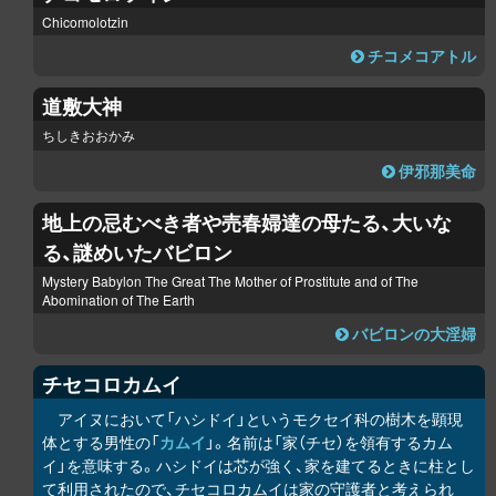
Chicomolotzin
チコメコアトル
道敷大神
ちしきおおかみ
伊邪那美命
地上の忌むべき者や売春婦達の母たる、大いな
る、謎めいたバビロン
Mystery Babylon The Great The Mother of Prostitute and of The
Abomination of The Earth
バビロンの大淫婦
チセコ
ロ
カムイ
アイヌにおいて「ハシドイ」というモクセイ科の樹木を顕現
体とする男性の「
カムイ
」。名前は「家（チセ）を領有するカム
イ」を意味する。ハシドイは芯が強く、家を建てるときに柱とし
て利用されたので、チセコ
ロ
カムイは家の守護者と考えられ