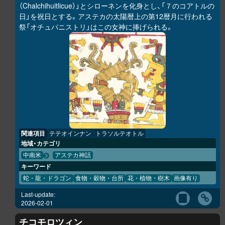
（Chalchihuitlicue）」とシローネンを化身とし、「７のコアトルの
日」を祝日とする。アステカの太陽暦上の第12暦月に行われる
祭「オチュパニストリ」はこの女神に捧げられる。
関連項目
テテオインナン
トラソルテオトル
地域・カテゴリ
中南米
アステカ神話
キーワード
蛇・龍・ドラゴン
食物・穀物・台所
花・植物・樹木
画像有り
Last-update:
2026-02-01
チコモロツィン