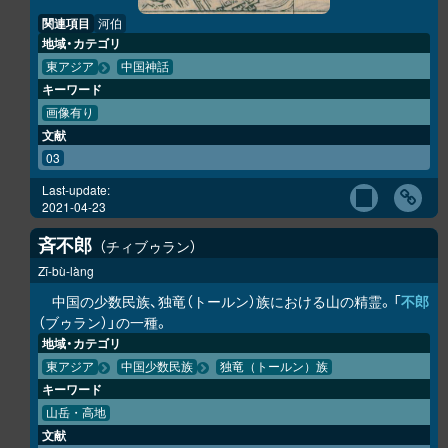
関連項目
河伯
地域・カテゴリ
東アジア
中国神話
キーワード
画像有り
文献
03
Last-update:
2021-04-23
斉不郎
チィブゥラン
Zī-bù-làng
中国の少数民族、独竜（トールン）族における山の精霊。「
不郎
（ブゥラン）」の一種。
地域・カテゴリ
東アジア
中国少数民族
独竜（トールン）族
キーワード
山岳・高地
文献