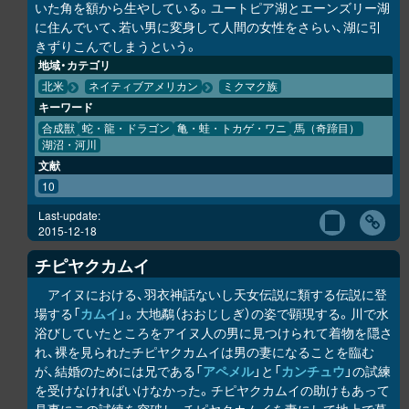
いた角を額から生やしている。ユートピア湖とエーンズリー湖
に住んでいて、若い男に変身して人間の女性をさらい、湖に引
きずりこんでしまうという。
地域・カテゴリ
北米
ネイティブアメリカン
ミクマク族
キーワード
合成獣
蛇・龍・ドラゴン
亀・蛙・トカゲ・ワニ
馬（奇蹄目）
湖沼・河川
文献
10
Last-update:
2015-12-18
チピヤ
ク
カムイ
アイヌにおける、羽衣神話ないし天女伝説に類する伝説に登
場する「
カムイ
」。大地鷸（おおじしぎ）の姿で顕現する。川で水
浴びしていたところをアイヌ人の男に見つけられて着物を隠さ
れ、裸を見られたチピヤ
ク
カムイは男の妻になることを臨む
が、結婚のためには兄である「
アペメル
」と「
カンチュウ
」の試練
を受けなければいけなかった。チピヤ
ク
カムイの助けもあって