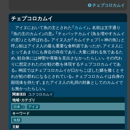
チェプコ
ロ
カムイ
チェプコ
ロ
カムイ
アイヌにおいて魚の主とされた「
カムイ
」。名前は文字通り
「魚の主のカムイ」の意。「チェパッテカムイ（魚を増やすカムイ
の意）」とも呼ばれる。アイヌ人が「カムイチェプ（＝神の魚）」と
呼ぶ鮭はアイヌ人の最も重要な食料源であったが、アイヌ人に
とってあまりにも身近の存在であり、大量に採れる魚であるた
め、鮭自体には神聖や畏敬を見出さなかったらしい。その代わ
りに想定されたのが鮭の数を体現するチェプコ
ロ
カムイであ
る。神謡ではチェプコ
ロ
カムイが口からこぼした鱗を撒くとそ
れが鮭の群れになるとされている。チェプコ
ロ
カムイは自身の
顕現体を持たず、またアイヌ人の礼拝の対象としてのカムイで
も無かったらしい。
関連項目
ユ
ク
コ
ロ
カムイ
地域・カテゴリ
日本
アイヌ
キーワード
魚類
文献