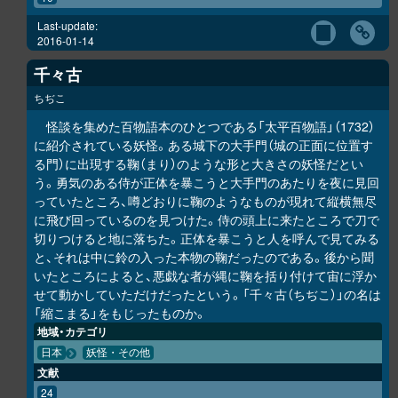
Last-update:
2016-01-14
千々古
ちぢこ
怪談を集めた百物語本のひとつである「太平百物語」（1732）
に紹介されている妖怪。ある城下の大手門（城の正面に位置す
る門）に出現する鞠（まり）のような形と大きさの妖怪だとい
う。勇気のある侍が正体を暴こうと大手門のあたりを夜に見回
っていたところ、噂どおりに鞠のようなものが現れて縦横無尽
に飛び回っているのを見つけた。侍の頭上に来たところで刀で
切りつけると地に落ちた。正体を暴こうと人を呼んで見てみる
と、それは中に鈴の入った本物の鞠だったのである。後から聞
いたところによると、悪戯な者が縄に鞠を括り付けて宙に浮か
せて動かしていただけだったという。「千々古（ちぢこ）」の名は
「縮こまる」をもじったものか。
地域・カテゴリ
日本
妖怪・その他
文献
24