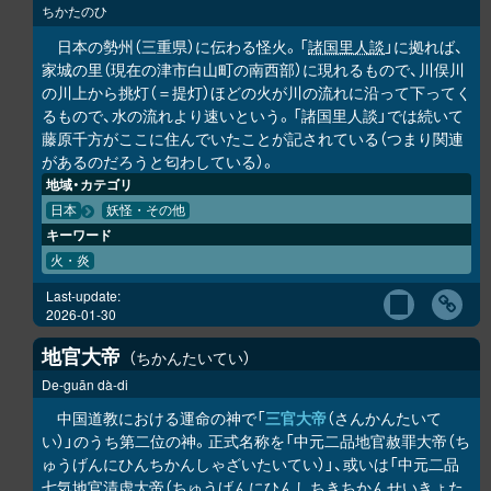
ちかたのひ
日本の勢州（三重県）に伝わる怪火。「
諸国里人談
」に拠れば、
家城の里（現在の津市白山町の南西部）に現れるもので、川俣川
の川上から挑灯（＝提灯）ほどの火が川の流れに沿って下ってく
るもので、水の流れより速いという。「諸国里人談」では続いて
藤原千方がここに住んでいたことが記されている（つまり関連
があるのだろうと匂わしている）。
地域・カテゴリ
日本
妖怪・その他
キーワード
火・炎
Last-update:
2026-01-30
地官大帝
ちかんたいてい
De-guān dà-di
中国道教における運命の神で「
三官大帝
（さんかんたいて
い）」のうち第二位の神。正式名称を「中元二品地官赦罪大帝（ち
ゅうげんにひんちかんしゃざいたいてい）」、或いは「中元二品
七気地官清虚大帝（ちゅうげんにひんしちきちかんせいきょた