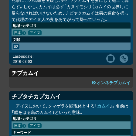
見事にこの試練を突破し、チピヤ
ク
カムイを妻にして地上で暮
らす。しかし、カムイは必ず「カヌイモシ
リ
（カムイの世界）」に
帰らなければいけないため、チピヤ
ク
カムイは男の運命を操っ
て代理のアイヌ人の妻をあてがって帰っていった。
地域・カテゴリ
日本
アイヌ
文献
02
Last-update:
2016-03-03
チ
プ
カムイ
オンネチ
プ
カムイ
チ
プ
タチカ
プ
カムイ
アイヌにおいて、クマゲラを顕現体とする「
カムイ
」。名前は
「船をほる鳥のカムイ」といった意味。
地域・カテゴリ
日本
アイヌ
キーワード