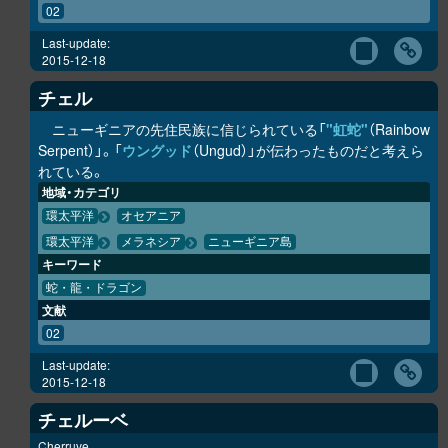
02
Last-update:
2015-12-18
チェル
ニューギニアの先住民族に信じられている「
"虹蛇"
（Rainbow
Serpent）」。「
ウングッド
（Ungud）」が伝わったものだと考えら
れている。
地域・カテゴリ
環太平洋
オセアニア
環太平洋
メラネシア
ニューギニア島
キーワード
蛇・龍・ドラゴン
文献
02
Last-update:
2015-12-18
チェルーベ
Cherruve