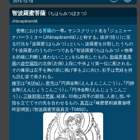
2015-12-18
智波羅蜜菩薩
ちはらみつぼさつ
Jñānapāramitā
密教における
菩薩
の一尊。サンスクリット名を「ジュニャー
ナパーラミター（Jñānapāramitā）」と称する。彼岸（悟り）に至
る行法を「波羅蜜（はらみつ）」といい、波羅蜜を分類したうちの
「十波羅蜜」のうちの一つである「智波羅蜜（ちはらみつ）＝物事
を的確に判断し迷わないこと」を仏格化したもの。
胎蔵界曼荼
羅
の
虚空蔵院
の北側（左側）上段に中央より第一位に配される。
その像容は左手を胸の前に掲げ掌を上に向け、右手は梵経を持
ち読む姿で表される。
種字
は「
ज्ञ（jña）
」、
密号
は「円満金剛（えんまんこんごう）」、「円静
金剛（えんじょうこんごう）」、「円浄金剛（えんじょうこんご
う）」、
三昧耶形
は
梵篋
、経床。印相は両手の親指、人差し指、中
指を立ててその先を合わせるもの、
真言
は「唵麼麼枳孃曩迦哩
吽娑嚩賀」（智波羅蜜菩薩真言・T0852）。