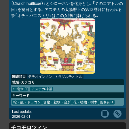
（Chalchihuitlicue）」とシローネンを化身とし、「７のコアトルの
日」を祝日とする。アステカの太陽暦上の第12暦月に行われる
祭「オチュパニストリ」はこの女神に捧げられる。
関連項目
テテオインナン
トラソルテオトル
地域・カテゴリ
中南米
アステカ神話
キーワード
蛇・龍・ドラゴン
食物・穀物・台所
花・植物・樹木
画像有り
Last-update:
2026-02-01
チコモロツィン