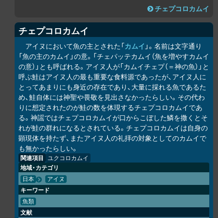
チェプコ
ロ
カムイ
チェプコ
ロ
カムイ
アイヌにおいて魚の主とされた「
カムイ
」。名前は文字通り
「魚の主のカムイ」の意。「チェパッテカムイ（魚を増やすカムイ
の意）」とも呼ばれる。アイヌ人が「カムイチェプ（＝神の魚）」と
呼ぶ鮭はアイヌ人の最も重要な食料源であったが、アイヌ人に
とってあまりにも身近の存在であり、大量に採れる魚であるた
め、鮭自体には神聖や畏敬を見出さなかったらしい。その代わ
りに想定されたのが鮭の数を体現するチェプコ
ロ
カムイであ
る。神謡ではチェプコ
ロ
カムイが口からこぼした鱗を撒くとそ
れが鮭の群れになるとされている。チェプコ
ロ
カムイは自身の
顕現体を持たず、またアイヌ人の礼拝の対象としてのカムイで
も無かったらしい。
関連項目
ユ
ク
コ
ロ
カムイ
地域・カテゴリ
日本
アイヌ
キーワード
魚類
文献