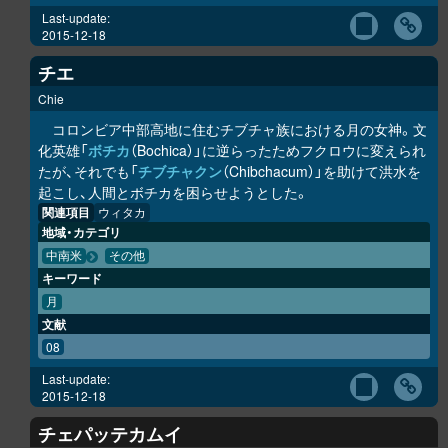
Last-update:
2015-12-18
チエ
Chie
コロンビア中部高地に住むチブチャ族における月の女神。文
化英雄「
ボチカ
（Bochica）」に逆らったためフクロウに変えられ
たが、それでも「
チブチャクン
（Chibchacum）」を助けて洪水を
起こし、人間とボチカを困らせようとした。
関連項目
ウィタカ
地域・カテゴリ
中南米
その他
キーワード
月
文献
08
Last-update:
2015-12-18
チェパッテカムイ