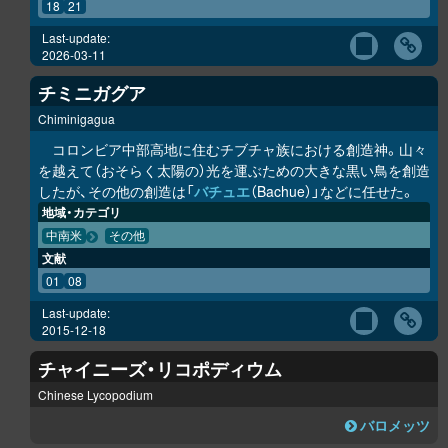
18
21
Last-update:
2026-03-11
チミニガグア
Chiminigagua
コロンビア中部高地に住むチブチャ族における創造神。山々
を越えて（おそらく太陽の）光を運ぶための大きな黒い鳥を創造
したが、その他の創造は「
バチュエ
（Bachue）」などに任せた。
地域・カテゴリ
中南米
その他
文献
01
08
Last-update:
2015-12-18
チャイニーズ・リコポディウム
Chinese Lycopodium
バロメッツ