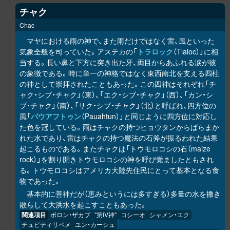
チャク
Chac
マヤにおける雨の神で、また雨だけではなく雷、風といった
気象全般を司っていた。アステカの「
トラロック
（Tlaloc）」に相
当する。長い鼻と下方に突き出た牙、両目からあふれる涙が彼
の象徴である。時に単一の神格ではなく東西南北を支える四柱
の神として崇拝されたこともあった。この四神はそれぞれ「チ
ャク・シブ・チャク」（東）、「エク・シブ・チャク」（西）、「カン・シ
ブ・チャク」（南）、「サク・シブ・チャク」（北）と呼ばれ、四方位の
風「
パウアフトゥン
（Pauahtun）」と同じように四方位に対応し
た色を冠している。雨はチャクの持つヒョウタンからばらまか
れた水であり、雷はチャクの持つ魔法の石斧が振るわれた結果
起こるものである。またチャクは「トウモロコシの石（maize
rock）」を割り開きトウモロコシの神を呼び覚ましたともされ
る。トウモロコシはアメリカ大陸先住民にとって基本となる食
物であった。
基本的に善神だが（恵みというには多すぎる）多量の水を撒き
散らして大洪水を起こすこともあった。
関連項目
ボロン・ザカブ
"第IV神"
コシーオ
シャメン・エク
チュピティリペメ
ユン・カーシュ