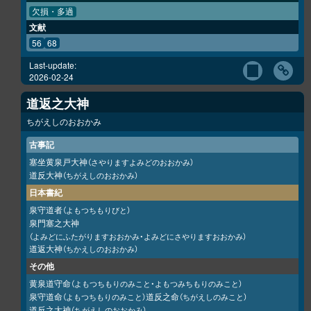
欠損・多過
文献
56
68
Last-update:
2026-02-24
道返之大神
ちがえしのおおかみ
古事記
塞坐黄泉戸大神
（さやりますよみどのおおかみ）
道反大神
（ちがえしのおおかみ）
日本書紀
泉守道者
（よもつちもりびと）
泉門塞之大神
（よみどにふたがりますおおかみ・よみどにさやりますおおかみ）
道返大神
（ちかえしのおおかみ）
その他
黄泉道守命
（よもつちもりのみこと・よもつみちもりのみこと）
泉守道命
道反之命
（よもつちもりのみこと）
（ちがえしのみこと）
道反之大神
（ちがえしのおおかみ）