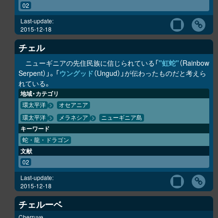
02
Last-update:
2015-12-18
チェル
ニューギニアの先住民族に信じられている「
"虹蛇"
（Rainbow
Serpent）」。「
ウングッド
（Ungud）」が伝わったものだと考えら
れている。
地域・カテゴリ
環太平洋
オセアニア
環太平洋
メラネシア
ニューギニア島
キーワード
蛇・龍・ドラゴン
文献
02
Last-update:
2015-12-18
チェルーベ
Cherruve