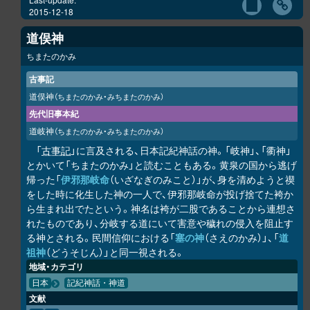
2015-12-18
道俣神
ちまたのかみ
古事記
道俣神
（ちまたのかみ・みちまたのかみ）
先代旧事本紀
道岐神
（ちまたのかみ・みちまたのかみ）
「
古事記
」に言及される、日本記紀神話の神。「岐神」、「衢神」
とかいて「ちまたのかみ」と読むこともある。黄泉の国から逃げ
帰った「
伊邪那岐命
（いざなぎのみこと）」が、身を清めようと禊
をした時に化生した神の一人で、伊邪那岐命が投げ捨てた袴か
ら生まれ出でたという。神名は袴が二股であることから連想さ
れたものであり、分岐する道にいて害意や穢れの侵入を阻止す
る神とされる。民間信仰における「
塞の神
（さえのかみ）」、「
道
祖神
（どうそじん）」と同一視される。
地域・カテゴリ
日本
記紀神話・神道
文献