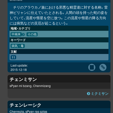
チリのアラウカノ族における邪悪な精霊達に対する名称。雷
神ピリャンに仕えていたとされる。人間の頭を持った蛇の姿を
していて、流星や彗星を空に放つ。この流星や彗星の降る方向
には病気などの災厄が起こるという。
地域・カテゴリ
中南米
その他
キーワード
病気・毒
文献
11
Last-update:
2015-12-18
チェンミサン
sPyan mi bzang, Chenmizang
ミクミサン
チェンレーシク
Chenrezig, sPyan ras gzigs