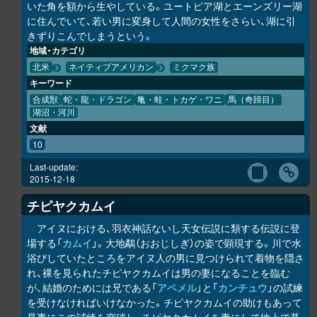
いた角を額から生やしている。ユートピア湖とエーンズリー湖
に住んでいて、若い男に変身して人間の女性をさらい、湖に引
きずりこんでしまうという。
地域・カテゴリ
北米
ネイティブアメリカン
ミクマク族
キーワード
合成獣
蛇・龍・ドラゴン
亀・蛙・トカゲ・ワニ
馬（奇蹄目）
湖沼・河川
文献
10
Last-update:
2015-12-18
チピヤ
ク
カムイ
アイヌにおける、羽衣神話ないし天女伝説に類する伝説に登
場する「
カムイ
」。大地鷸（おおじしぎ）の姿で顕現する。川で水
浴びしていたところをアイヌ人の男に見つけられて着物を隠さ
れ、裸を見られたチピヤ
ク
カムイは男の妻になることを臨む
が、結婚のためには兄である「
アペメル
」と「
カンチュウ
」の試練
を受けなければいけなかった。チピヤ
ク
カムイの助けもあって