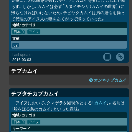
見事にこの試練を突破し、チピヤ
ク
カムイを妻にして地上で暮
らす。しかし、カムイは必ず「カヌイモシ
リ
（カムイの世界）」に
帰らなければいけないため、チピヤ
ク
カムイは男の運命を操っ
て代理のアイヌ人の妻をあてがって帰っていった。
地域・カテゴリ
日本
アイヌ
文献
02
Last-update:
2016-03-03
チ
プ
カムイ
オンネチ
プ
カムイ
チ
プ
タチカ
プ
カムイ
アイヌにおいて、クマゲラを顕現体とする「
カムイ
」。名前は
「船をほる鳥のカムイ」といった意味。
地域・カテゴリ
日本
アイヌ
キーワード