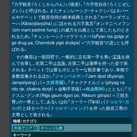
「六字観音（ろくじかんのん）」（後述）、「六字世自在（ろくじぜじ
ざい）」と呼ばれる。またチェンレーシク・チャクシパはネパー
ルやチベットで観音信仰の根本経典とされる「カーランダヴュ
ーハ（Kāraṇḍavyūha）」に説かれる六字真言「オンマニペメフン
（om mani padmé hung）」の威力を仏格として表したものとさ
れるため、「チェンレーシク・イゲドゥクパ（sPyan ras gzigs yi
ge drug pa, Chenrézik yigé drukpa）＝"六字観音"の意」とも呼
ばれる。
その像容は一面四臂で、一般的に左右第一手を青い
宝珠
を挟
んで合掌し、右第二手は
念珠
、左第二手は蓮華を持った姿で表
される。チベットでは最もポピュラーな観音像であり、単独で
多数造像されるほか、「
ジャンペルヤン
（'Jam dpal dbyangs,
Jampelyang）」（＝
文殊菩薩
）、「チャクナドルジェ（phyag na
rdo rje, chakna dorjé）＝金剛手菩薩（→
執金剛神
）」とともに「リ
クスム・グンポ（Rigs gsum dgon po, Riksum gönpo）＝三部主
尊」の一尊として、あるいは白「
ターラー
（Tārā）」（
ドゥルマ・カ
ルポ
）と緑ターラー（
ドゥルマ・ジャンク
）を伴った観音三尊の
主尊として表される。
地域・カテゴリ
中央アジア
チベット仏教
キーワード