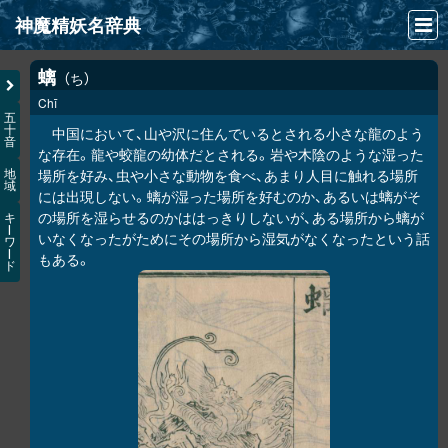
神魔精妖名辞典
NEWS
螭
ち
Chī
INFO
五
十
中国において、山や沢に住んでいるとされる小さな龍のよう
音
文献
な存在。龍や蛟龍の幼体だとされる。岩や木陰のような湿った
場所を好み、虫や小さな動物を食べ、あまり人目に触れる場所
地
域
検索
には出現しない。螭が湿った場所を好むのか、あるいは螭がそ
の場所を湿らせるのかははっきりしないが、ある場所から螭が
キ
凖項目
ー
いなくなったがためにその場所から湿気がなくなったという話
ワ
ー
もある。
ド
画像資料便覧
LINK