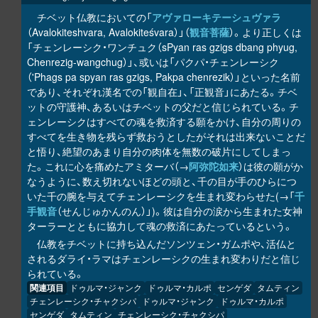
チベット仏教においての「
アヴァローキテーシュヴァラ
（Avalokiteshvara, Avalokiteśvara）」（
観音菩薩
）。より正しくは
「チェンレーシク・ワンチュク（sPyan ras gzigs dbang phyug,
Chenrezig-wangchug）」、或いは「パクパ・チェンレーシク
（'Phags pa spyan ras gzigs, Pakpa chenrezik）」といった名前
であり、それぞれ漢名での「観自在」、「正観音」にあたる。チベ
ットの守護神、あるいはチベットの父だと信じられている。チ
ェンレーシクはすべての魂を救済する願をかけ、自分の周りの
すべてを生き物を残らず救おうとしたがそれは出来ないことだ
と悟り、絶望のあまり自分の肉体を無数の破片にしてしまっ
た。これに心を痛めたアミターバ（→
阿弥陀如来
）は彼の願がか
なうように、数え切れないほどの頭と、千の目が手のひらにつ
いた千の腕を与えてチェンレーシクを生まれ変わらせた(→「
千
手観音
（せんじゅかんのん）」)。彼は自分の涙から生まれた女神
ターラーとともに協力して魂の救済にあたっているという。
仏教をチベットに持ち込んだソンツェン・ガムポや、活仏と
されるダライ・ラマはチェンレーシクの生まれ変わりだと信じ
られている。
関連項目
ドゥルマ・ジャンク
ドゥルマ・カルポ
センゲダ
タムティン
チェンレーシク・チャクシパ
ドゥルマ・ジャンク
ドゥルマ・カルポ
センゲダ
タムティン
チェンレーシク・チャクシパ