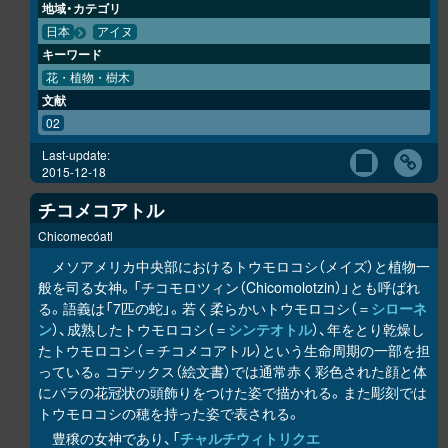
地域・カテゴリ
日本
アイヌ
キーワード
花・植物・樹木
文献
02
Last-update:
2015-12-18
チコメコアトル
Chicomecóatl
メソアメリカ中央部におけるトウモロコシ（メイズ）と植物一
般を司る女神。「チコモロツィン（Chicomolotzin）」とも呼ばれ
る。語義は「7匹の蛇」。若く柔らかいトウモロコシ（＝
シローネ
ン
）、成熟したトウモロコシ（＝
シンテオトル
）、年をとり乾燥し
たトウモロコシ（＝チコメコアトル）という生命周期の一部を担
っている。コデックス（絵文書）では通常赤く彩色された顔と体
にバラの花冠状の頭飾りをつけた姿で描かれる。また彫刻では
トウモロコシの穂を持った姿で表される。
豊穣の女神であり、「
チャルチウィトリクエ