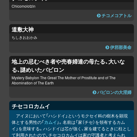
Chicomolotzin
チコメコアトル
道敷大神
ちしきおおかみ
伊邪那美命
地上の忌むべき者や売春婦達の母たる、大いな
る、謎めいたバビロン
Mystery Babylon The Great The Mother of Prostitute and of The
Abomination of The Earth
バビロンの大淫婦
チセコ
ロ
カムイ
アイヌにおいて「ハシドイ」というモクセイ科の樹木を顕現
体とする男性の「
カムイ
」。名前は「家（チセ）を領有するカム
イ」を意味する。ハシドイは芯が強く、家を建てるときに柱とし
て利用されたので、チセコ
ロ
カムイは家の守護者と考えられ