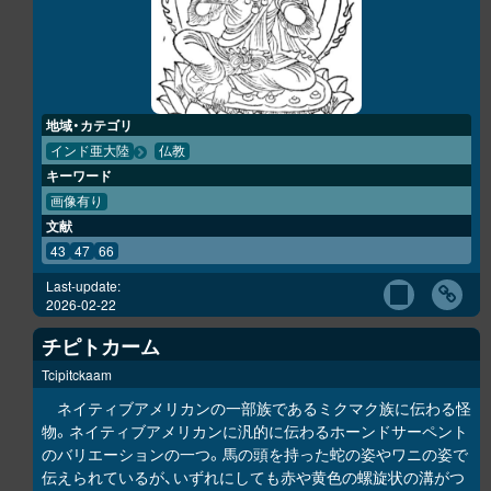
地域・カテゴリ
インド亜大陸
仏教
キーワード
画像有り
文献
43
47
66
Last-update:
2026-02-22
チピトカーム
Tcipitckaam
ネイティブアメリカンの一部族であるミクマク族に伝わる怪
物。ネイティブアメリカンに汎的に伝わるホーンドサーペント
のバリエーションの一つ。馬の頭を持った蛇の姿やワニの姿で
伝えられているが、いずれにしても赤や黄色の螺旋状の溝がつ