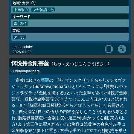
地域・カテゴリ
中南米
マヤ神話・他
キーワード
雷
方位
文献
01
33
Last-update:
2026-01-20
懌悦持金剛菩薩
ちゃくえつじこんごうぼさつ
Suratavajradhara
密教における
菩薩
の一尊。サンスクリット名を「スラタヴァ
ジュラダラ（Suratavajradhara）」といい、スラタは「性交」、ヴァ
ジュラダラは「金剛を擁する」といった意味があり、懌悦持金剛
菩薩、「適悦持金剛菩薩（てきえつじこんごうぼさつ）」と訳され
る。また「蘇羅都縛日羅駄洛（そらとばじらだら）」と音写され
る。自受法楽（自らの悟りの内容を楽しむこと）を司る仏尊とさ
れ、
胎蔵界曼荼羅
の
金剛手院
の第三列（向かって右側）東方（上
方）より第三位に配される。その像容は浅黄色の身色で左手は
金剛拳を結び臍下に置き、右手は手の上に立てた
独鈷杵
を乗せ