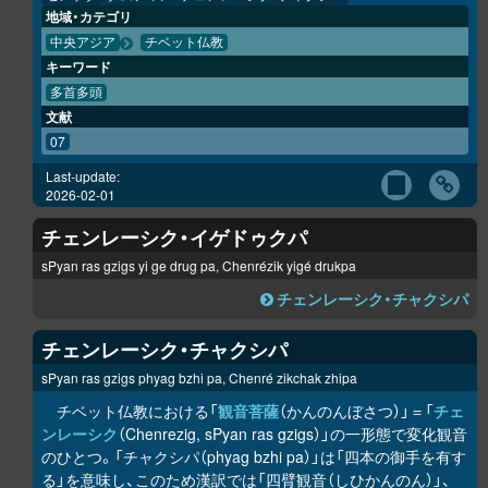
地域・カテゴリ
中央アジア
チベット仏教
キーワード
多首多頭
文献
07
Last-update:
2026-02-01
チェンレーシク・イゲドゥクパ
sPyan ras gzigs yi ge drug pa, Chenrézik yigé drukpa
チェンレーシク・チャクシパ
チェンレーシク・チャクシパ
sPyan ras gzigs phyag bzhi pa, Chenré zikchak zhipa
チベット仏教における「
観音菩薩
（かんのんぼさつ）」＝「
チェ
ンレーシク
（Chenrezig, sPyan ras gzigs）」の一形態で変化観音
のひとつ。「チャクシパ（phyag bzhi pa）」は「四本の御手を有す
る」を意味し、このため漢訳では「四臂観音（しひかんのん）」、