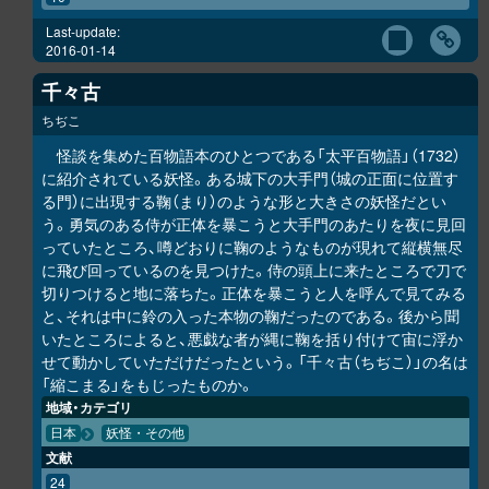
Last-update:
2016-01-14
千々古
ちぢこ
怪談を集めた百物語本のひとつである「太平百物語」（1732）
に紹介されている妖怪。ある城下の大手門（城の正面に位置す
る門）に出現する鞠（まり）のような形と大きさの妖怪だとい
う。勇気のある侍が正体を暴こうと大手門のあたりを夜に見回
っていたところ、噂どおりに鞠のようなものが現れて縦横無尽
に飛び回っているのを見つけた。侍の頭上に来たところで刀で
切りつけると地に落ちた。正体を暴こうと人を呼んで見てみる
と、それは中に鈴の入った本物の鞠だったのである。後から聞
いたところによると、悪戯な者が縄に鞠を括り付けて宙に浮か
せて動かしていただけだったという。「千々古（ちぢこ）」の名は
「縮こまる」をもじったものか。
地域・カテゴリ
日本
妖怪・その他
文献
24