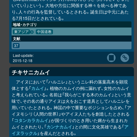
いてい）」という。大地や方位に関係する神々を統べる神であ
り、人々の行為を監督しているとされる。誕生日は中元にあた
る7月15日だとされている。
地域・カテゴリ
東アジア
中国道教
文献
37
Last-update:
2015-12-18
チキサニカムイ
アイヌにおいて「ハルニレ」というニレ科の落葉高木を顕現
体とする「
カムイ
」。植物のカムイの例に漏れず、女性のカムイ
と考えられている。名前は「我らがこする木のカムイ」という意
味で、その名の通りアイヌは火をおこす道具としてハルニレを
用いていたとされる。神謡の中で重要なポジションを占め、「ア
イヌモシ
リ
（人間の世界）」やアイヌ人たちを創造したとされる
「
コタンカ
ラ
カムイ
」が国づくりのとき用いた鍬から生まれカ
ムイとされたり、「
カンナカムイ
」との間に文化英雄である「
ア
イヌラック
ル
」を産んだとされる。