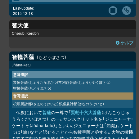
Last-update:
2015-12-18
智天使
Cherub, Kerùbh
ケルブ
智幢菩薩
ちどうぼさつ
Jñāna-ketu
意味漢訳
常恒菩薩
常利益菩薩
（じょうごうぼさつ）
（じょうりやくぼさつ）
智幢菩薩
（ちどうぼさつ）
音写漢訳
枳壞曩計都
枳孃曩計都
（きえのうけいと）
（きなのうけいと）
仏教において
菩薩
の一尊で「
賢劫十六大菩薩
（げんごうじゅ
うろくだいぼさつ）」の一。サンスクリット名を「ジュニャーナ・
ケートゥ（Jñāna-ketu）」といい、ジュニャーナは「知識」、ケート
ゥは「旗」などと訳せることから智幢菩薩と称する。大智の幢幡
を立てて戯論を破る徳を持つので智幢菩薩と称するとされる。