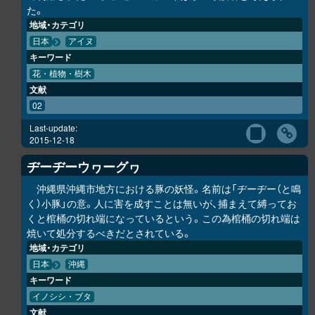
た。
地域・カテゴリ
日本
アイヌ
キーワード
花・植物・樹木
文献
02
Last-update:
2015-12-18
ヂーヂーウヮーグヮ
沖縄県沖縄市地方における豚の妖怪。名前は「ヂーヂー（と鳴
く）小豚」の意。人に害を成すことは無いが、捕まえて縛ってお
くと棺桶の切れ端になっているという。この為棺桶の切れ端は
焼いて処分するべきだとされている。
地域・カテゴリ
日本
沖縄
キーワード
イノシシ・ブタ
文献