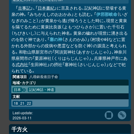
「
古事記
」、「
日本書紀
」に言及される、記紀神話に登場する黄
泉の神。「みちかえしのおおかみ」とも読む。「
伊邪那岐命
（いざ
なぎのみこと）」が黄泉から逃げ帰ろうとした時に、現世と黄泉
を隔てるために黄泉比良坂（よもつひらさか）に置いた千引石
（ちびきいし）に与えられた神名。黄泉の穢れが現世に湧き出る
のを防ぐ神であり、「
塞の神
（さえのかみ）」（村境や峠などに置
かれる外部からの疫病や悪霊などを防ぐ神）の源流と考えられ
る。和歌山県新宮市の「阿須賀神社（あすかじんじゃ）」、神奈川
県座間市の「栗原神社（くりはらじんじゃ）」、兵庫県神戸市にあ
る
式内社
「生田神社」の摂社「塞神社（さいじんじゃ）」などで祀
られている。
関連項目
八尋鉾長依日子命
地域・カテゴリ
日本
記紀神話・神道
文献
18
21
22
Last-update:
2026-03-11
千方火