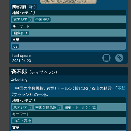
関連項目
河伯
地域・カテゴリ
東アジア
中国神話
キーワード
画像有り
文献
03
Last-update:
2021-04-23
斉不郎
チィブゥラン
Zī-bù-làng
中国の少数民族、独竜（トールン）族における山の精霊。「
不郎
（ブゥラン）」の一種。
地域・カテゴリ
東アジア
中国少数民族
独竜（トールン）族
キーワード
山岳・高地
文献