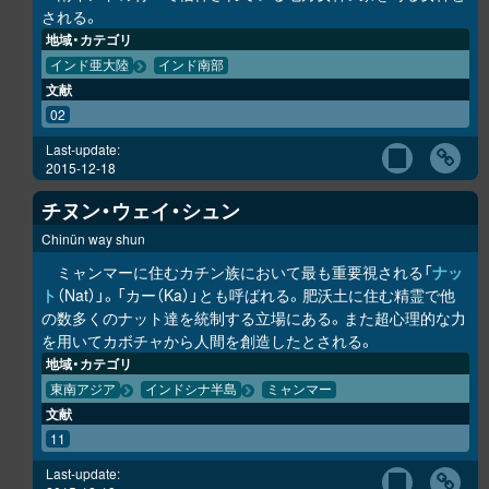
される。
地域・カテゴリ
インド亜大陸
インド南部
文献
02
Last-update:
2015-12-18
チヌン・ウェイ・シュン
Chinün way shun
ミャンマーに住むカチン族において最も重要視される「
ナッ
ト
（Nat）」。「カー（Ka）」とも呼ばれる。肥沃土に住む精霊で他
の数多くのナット達を統制する立場にある。また超心理的な力
を用いてカボチャから人間を創造したとされる。
地域・カテゴリ
東南アジア
インドシナ半島
ミャンマー
文献
11
Last-update: