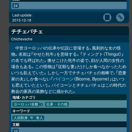
24
Last-update:
2015-12-18
チチェバチェ
Chichevache
中世ヨーロッパの伝承や伝説に登場する、風刺的な女の怪
物。名前は「やせた牝牛」を意味する。「ティングト（Thingut）」
の名でも呼ばれた。痩せこけた牝牛の姿で、顔が人間の女性の
場合もある。この怪物は「従順な妻」だけしか食べなかったため
いつも飢えていた。しかし一方でチチェバチェの相棒で、「恐妻
家の夫」しか食べない「
バイコーン
（Bicorne, Bycorne）」はいつ
も肥えていたという。バイコーンとチチェバチェはこの時代の
教会の家具の装飾などに描かれた。
地域・カテゴリ
ヨーロッパ全般
伝承・その他
キーワード
人頭獣身
牛
食人
文献
10