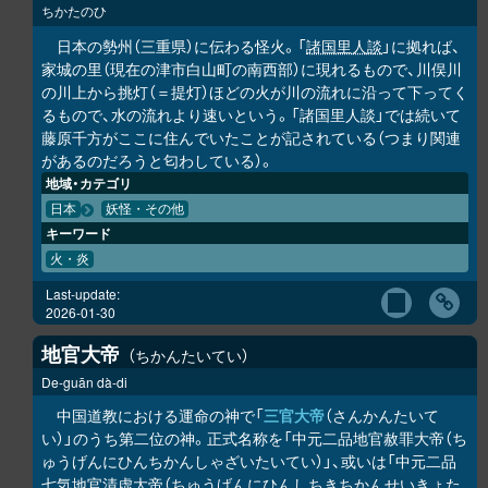
ちかたのひ
日本の勢州（三重県）に伝わる怪火。「
諸国里人談
」に拠れば、
家城の里（現在の津市白山町の南西部）に現れるもので、川俣川
の川上から挑灯（＝提灯）ほどの火が川の流れに沿って下ってく
るもので、水の流れより速いという。「諸国里人談」では続いて
藤原千方がここに住んでいたことが記されている（つまり関連
があるのだろうと匂わしている）。
地域・カテゴリ
日本
妖怪・その他
キーワード
火・炎
Last-update:
2026-01-30
地官大帝
ちかんたいてい
De-guān dà-di
中国道教における運命の神で「
三官大帝
（さんかんたいて
い）」のうち第二位の神。正式名称を「中元二品地官赦罪大帝（ち
ゅうげんにひんちかんしゃざいたいてい）」、或いは「中元二品
七気地官清虚大帝（ちゅうげんにひんしちきちかんせいきょた