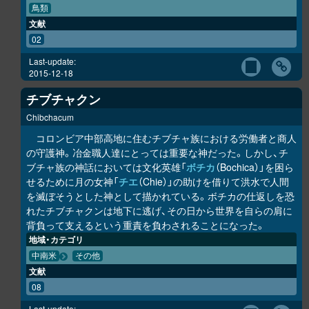
鳥類
文献
02
Last-update:
2015-12-18
チブチャクン
Chibchacum
コロンビア中部高地に住むチブチャ族における労働者と商人
の守護神。冶金職人達にとっては重要な神だった。しかし、チ
ブチャ族の神話においては文化英雄「
ボチカ
（Bochica）」を困ら
せるために月の女神「
チエ
（Chie）」の助けを借りて洪水で人間
を滅ぼそうとした神として描かれている。ボチカの仕返しを恐
れたチブチャクンは地下に逃げ、その日から世界を自らの肩に
背負って支えるという重責を負わされることになった。
地域・カテゴリ
中南米
その他
文献
08
Last-update: