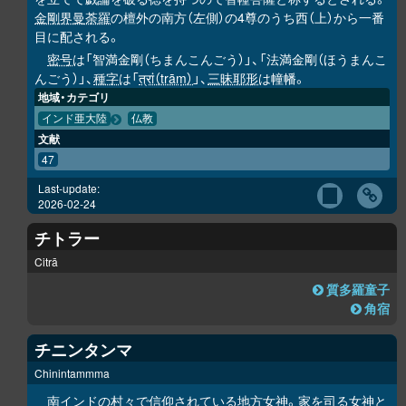
金剛界曼荼羅
の檀外の南方（左側）の4尊のうち西（上）から一番
目に配される。
密号
は「智満金剛（ちまんこんごう）」、「法満金剛（ほうまんこ
んごう）」、
種字
は「
त्रां（trāṃ）
」、
三昧耶形
は幢幡。
地域・カテゴリ
インド亜大陸
仏教
文献
47
Last-update:
2026-02-24
チトラー
Citrā
質多羅童子
角宿
チニンタンマ
Chinintammma
南インドの村々で信仰されている地方女神。家を司る女神と