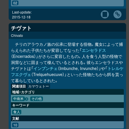
02
Last-update:
2015-12-18
チヴァト
Chivato
チリのアラウカノ族の伝承に登場する怪物。魔女によって捕
らえられた子供たちが変容してなった「
エンセラドス
（Encerrados）」がさらに変容したもの。人を食う人型の怪物で
洞窟などに固まって棲んでいるとされる。彼らエンセラドスや
チヴァトは「
インブンチェ
（Imbunche, Invunche）」や「
トレルケ
フエクヴェ
（Trelquehuecuve）」といった怪物たちから餌を貰っ
て暮らしているとされた。
関連項目
カマウェトー
地域・カテゴリ
中南米
その他
キーワード
食人
文献
10