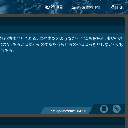
画像資料便覧
LINK
凖項目
龍の幼体だとされる。岩や木陰のような湿った場所を好み、虫や小さ
むのか、あるいは螭がその場所を湿らせるのかははっきりしないが、あ
もある。
Last-update:
2021-04-23