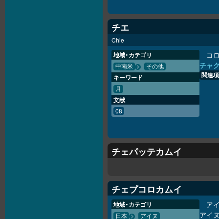
チエ
Chie
コ
地域・カテゴリ
チャ
中南米
その他
関連項
キーワード
月
文献
08
チェパッテカムイ
チェプコ
ロ
カムイ
ア
地域・カテゴリ
アイ
日本
アイヌ