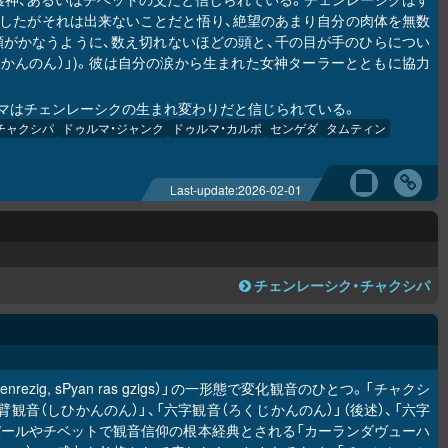
したがそれは出来ないことだと悟り、絶望のあまり自分の肉体を無数
願がかなうように、数え切れないほどの頭と、千の目が手のひらについ
ゅかんのん）」)。彼は自分の涙から生まれた女神ターラーとともに協力
ラマはチェンレーシクの生まれ変わりだと信じられている。
チャクシパ
ドゥルマ・ジャンク
ドゥルマ・カルポ
センゲダ
タムティン
Last-update:
2026-02-01
チェンレーシク・チャクシパ
henrezig, sPyan ras gzigs）」の一形態で変化観音のひとつ。「チャクシ
「四臂観音（しひかんのん）」、「六字観音（ろくじかんのん）」（後述）、「六字
パールやチベットで観音信仰の根本経典とされる「カーランダヴューハ