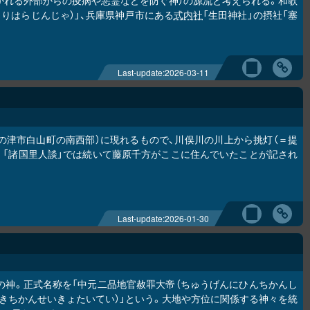
置かれる外部からの疫病や悪霊などを防ぐ神）の源流と考えられる。和歌
くりはらじんじゃ）」、兵庫県神戸市にある
式内社
「生田神社」の摂社「塞
Last-update:
2026-03-11
在の津市白山町の南西部）に現れるもので、川俣川の川上から挑灯（＝提
。「諸国里人談」では続いて藤原千方がここに住んでいたことが記され
Last-update:
2026-01-30
位の神。正式名称を「中元二品地官赦罪大帝（ちゅうげんにひんちかんし
ちきちかんせいきょたいてい）」という。大地や方位に関係する神々を統