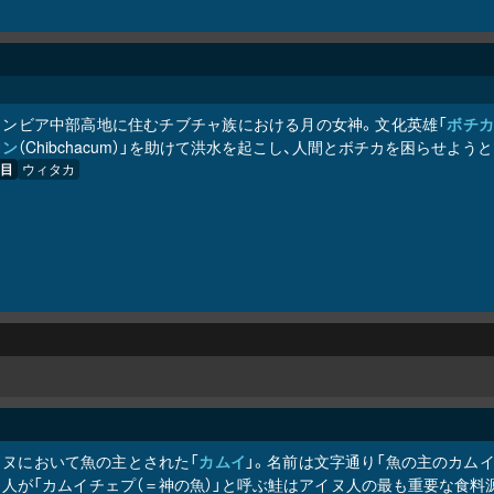
ロンビア中部高地に住むチブチャ族における月の女神。文化英雄「
ボチ
クン
（Chibchacum）」を助けて洪水を起こし、人間とボチカを困らせよう
目
ウィタカ
イヌにおいて魚の主とされた「
カムイ
」。名前は文字通り「魚の主のカムイ
ヌ人が「カムイチェプ（＝神の魚）」と呼ぶ鮭はアイヌ人の最も重要な食料