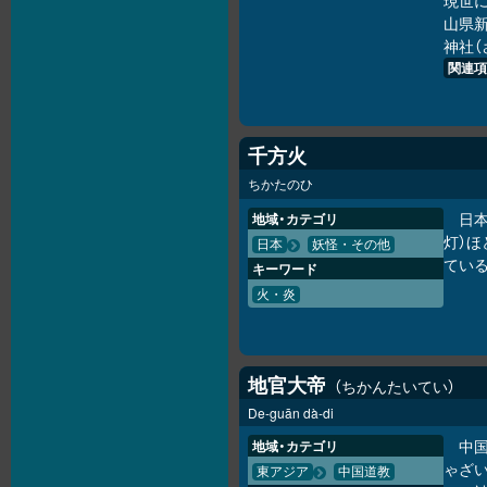
現世に
山県新
神社（
関連項
千方火
ちかたのひ
日本
地域・カテゴリ
灯）
日本
妖怪・その他
ている
キーワード
火・炎
地官大帝
ちかんたいてい
De-guān dà-di
中
地域・カテゴリ
ゃざい
東アジア
中国道教