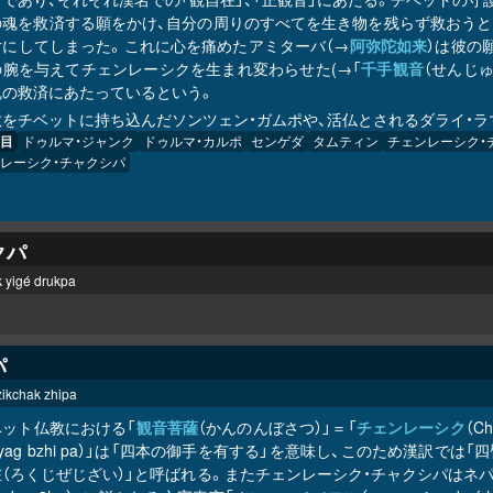
の魂を救済する願をかけ、自分の周りのすべてを生き物を残らず救おうと
片にしてしまった。これに心を痛めたアミターバ（→
阿弥陀如来
）は彼の
の腕を与えてチェンレーシクを生まれ変わらせた(→「
千手観音
（せんじ
魂の救済にあたっているという。
教をチベットに持ち込んだソンツェン・ガムポや、活仏とされるダライ・
目
ドゥルマ・ジャンク
ドゥルマ・カルポ
センゲダ
タムティン
チェンレーシク・
レーシク・チャクシパ
クパ
k yigé drukpa
パ
zikchak zhipa
ベット仏教における「
観音菩薩
（かんのんぼさつ）」＝「
チェンレーシク
（C
hyag bzhi pa）」は「四本の御手を有する」を意味し、このため漢訳では
在（ろくじぜじざい）」と呼ばれる。またチェンレーシク・チャクシパはネ