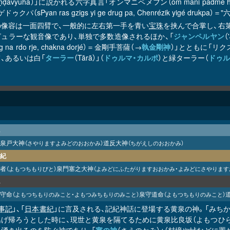
raṇḍavyūha）」に説かれる六字真言「オンマニペメフン（om mani p
ドゥクパ（sPyan ras gzigs yi ge drug pa, Chenrézik yigé dr
の像容は一面四臂で、一般的に左右第一手を青い
宝珠
を挟んで合掌し、右
ピュラーな観音像であり、単独で多数造像されるほか、「
ジャンペルヤン
（
g na rdo rje, chakna dorjé）＝金剛手菩薩（→
執金剛神
）」とともに「リクスム・
、あるいは白「
ターラー
（Tārā）」（
ドゥルマ・カルポ
）と緑ターラー（
ドゥル
泉戸大神
道反大神
（さやりますよみどのおおかみ）
（ちがえしのおおかみ）
紀
者
泉門塞之大神
（よもつちもりびと）
（よみどにふたがりますおおかみ・よみどにさやります
守命
泉守道命
（よもつちもりのみこと・よもつみちもりのみこと）
（よもつちもりのみこと）
事記
」、「
日本書紀
」に言及される、記紀神話に登場する黄泉の神。「みちか
逃げ帰ろうとした時に、現世と黄泉を隔てるために黄泉比良坂（よもつひら