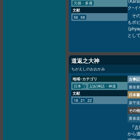
（Kā
欠損・多過
ク・イゲ
文献
そ
56
68
もポ
（phya
として
道返之大神
ちがえしのおおかみ
地域・カテゴリ
古事記
日本
記紀神話・神道
塞坐黄
文献
日本書
18
21
22
泉守道
その他
黄泉道
「
古
から