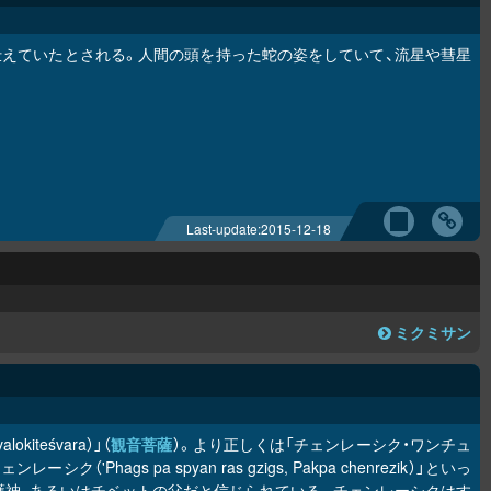
えていたとされる。人間の頭を持った蛇の姿をしていて、流星や彗星
Last-update:
2015-12-18
ミクミサン
valokiteśvara）」（
観音菩薩
）。より正しくは「チェンレーシク・ワンチュ
ェンレーシク（'Phags pa spyan ras gzigs, Pakpa chenrezik）」といっ
守護神、あるいはチベットの父だと信じられている。チェンレーシクはす