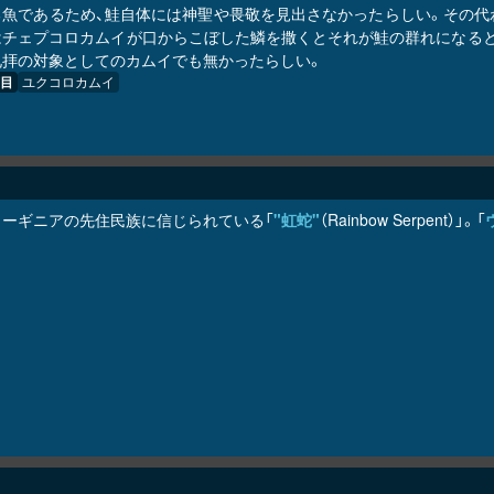
る魚であるため、鮭自体には神聖や畏敬を見出さなかったらしい。その代
はチェプコ
ロ
カムイが口からこぼした鱗を撒くとそれが鮭の群れになる
礼拝の対象としてのカムイでも無かったらしい。
目
ユ
ク
コ
ロ
カムイ
ューギニアの先住民族に信じられている「
"虹蛇"
（Rainbow Serpent）」。「