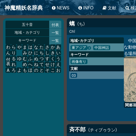
神魔精妖名辞典
NEWS
INFO
文献
検
螭
ち
付表
五十音
Chī
一覧
地域・カテゴリ
中
一覧
地域・カテゴリ
キーワード
な動
わ
ら
や
ま
は
な
た
さ
か
あ
東アジア
中国神話
る場
ん
り
み
ひ
に
ち
し
き
い
キーワード
る
ゆ
む
ふ
ぬ
つ
す
く
う
付
画像有り
表
れ
め
へ
ね
て
せ
け
え
文献
A
ろ
よ
も
ほ
の
と
そ
こ
お
03
関連項
斉不郎
チィブゥラン