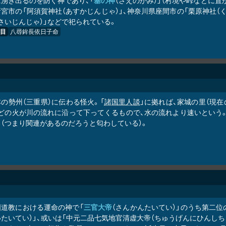
湧き出るのを防ぐ神であり、「
塞の神
（さえのかみ）」（村境や峠などに
宮市の「阿須賀神社（あすかじんじゃ）」、神奈川県座間市の「栗原神社（
さいじんじゃ）」などで祀られている。
目
八尋鉾長依日子命
の勢州（三重県）に伝わる怪火。「
諸国里人談
」に拠れば、家城の里（現
ほどの火が川の流れに沿って下ってくるもので、水の流れより速いという
（つまり関連があるのだろうと匂わしている）。
国道教における運命の神で「
三官大帝
（さんかんたいてい）」のうち第二
たいてい）」、或いは「中元二品七気地官清虚大帝（ちゅうげんにひんし