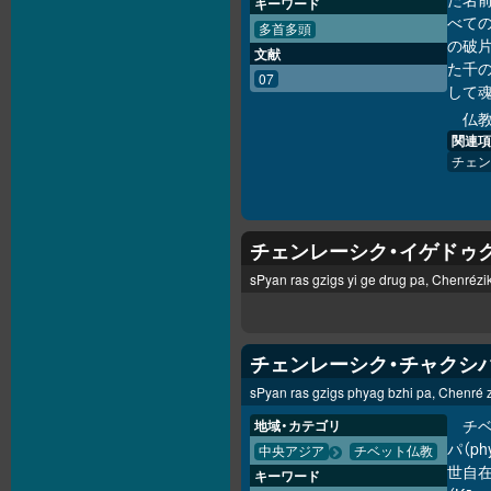
キーワード
べて
多首多頭
の破
文献
た千
07
して
仏
関連項
チェン
チェンレーシク・イゲドゥ
sPyan ras gzigs yi ge drug pa, Chenrézi
チェンレーシク・チャクシ
sPyan ras gzigs phyag bzhi pa, Chenré 
チ
地域・カテゴリ
パ（p
中央アジア
チベット仏教
世自
キーワード