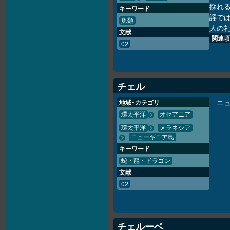
採れ
キーワード
謡で
魚類
人の
文献
関連項
02
チェル
ニ
地域・カテゴリ
環太平洋
オセアニア
環太平洋
メラネシア
ニューギニア島
キーワード
蛇・龍・ドラゴン
文献
02
チェルーベ