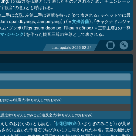
admé hung）」の威力を仏格として表したものとされるため、「チェンレーシ
ukpa）＝"六字観音"の意」とも呼ばれる。
第二手は
念珠
、左第二手は蓮華を持った姿で表される。チベットでは最
'Jam dpal dbyangs, Jampelyang）」（＝
文殊菩薩
）、「チャクナドルジェ
グンポ（Rigs gsum dgon po, Riksum gönpo）＝三部主尊」の一尊
マ・ジャンク
）を伴った観音三尊の主尊として表される。
Last-update:
2026-02-24
道返大神
おおかみ）
（ちかえしのおおかみ）
道反之命
道反之大神
（ちがえしのみこと）
（ちがえしのおおかみ）
えしのおおかみ」とも読む。「
伊邪那岐命
（いざなぎのみこと）」が黄泉
さか）に置いた千引石（ちびきいし）に与えられた神名。黄泉の穢れが