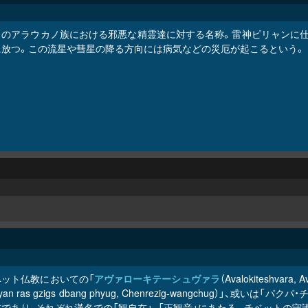
リのアラウカノ族における邪悪な精霊達に対する名称。雷神ピリャンに仕
に放つ。この流星や彗星の降る方向には病気などの災厄が起こるという。
ベット仏教においての「
アヴァローキテーシュヴァラ
（Avalokiteshvara, A
an ras gzigs dbang phyug, Chenrezig-wangchug）」、或いは「パクパ・チ
であり、それぞれ漢名での「観自在」、「正観音」にあたる。チベットの