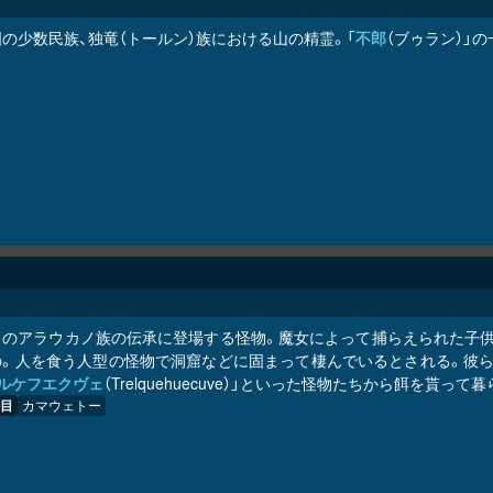
の少数民族、独竜（トールン）族における山の精霊。「
不郎
（ブゥラン）」の
リのアラウカノ族の伝承に登場する怪物。魔女によって捕らえられた子供
の。人を食う人型の怪物で洞窟などに固まって棲んでいるとされる。彼ら
ルケフエクヴェ
（Trelquehuecuve）」といった怪物たちから餌を貰っ
目
カマウェトー