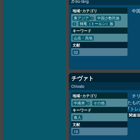
Zī-bù-làng
中国
地域・カテゴリ
東アジア
中国少数民族
独竜（トールン）族
キーワード
山岳・高地
文献
02
チヴァト
Chivato
チ
地域・カテゴリ
たも
中南米
その他
「
トレ
キーワード
関連項
食人
文献
10