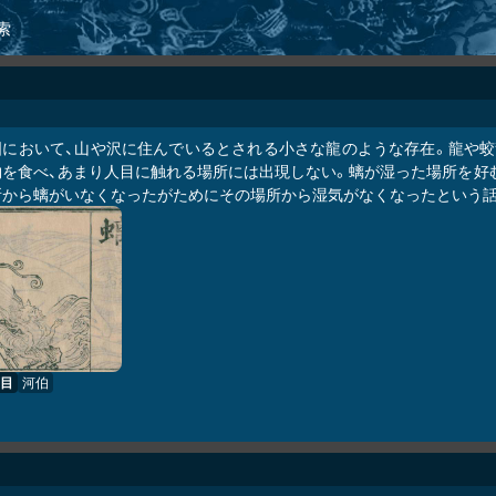
索
国において、山や沢に住んでいるとされる小さな龍のような存在。龍や蛟
物を食べ、あまり人目に触れる場所には出現しない。螭が湿った場所を好
所から螭がいなくなったがためにその場所から湿気がなくなったという話
目
河伯