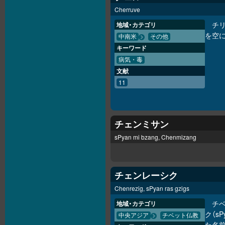
Cherruve
チ
地域・カテゴリ
を空
中南米
その他
キーワード
病気・毒
文献
11
チェンミサン
sPyan mi bzang, Chenmizang
チェンレーシク
Chenrezig, sPyan ras gzigs
チ
地域・カテゴリ
ク（sPy
中央アジア
チベット仏教
た名前