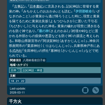
「
古事記
」、「
日本書紀
」に言及される、記紀神話に登場する黄
泉の神。「みちかえしのおおかみ」とも読む。「
伊邪那岐命
（いざ
なぎのみこと）」が黄泉から逃げ帰ろうとした時に、現世と黄泉
を隔てるために黄泉比良坂（よもつひらさか）に置いた千引石
（ちびきいし）に与えられた神名。黄泉の穢れが現世に湧き出る
のを防ぐ神であり、「
塞の神
（さえのかみ）」（村境や峠などに置
かれる外部からの疫病や悪霊などを防ぐ神）の源流と考えられ
る。和歌山県新宮市の「阿須賀神社（あすかじんじゃ）」、神奈川
県座間市の「栗原神社（くりはらじんじゃ）」、兵庫県神戸市にあ
る
式内社
「生田神社」の摂社「塞神社（さいじんじゃ）」などで祀
られている。
関連項目
八尋鉾長依日子命
地域・カテゴリ
日本
記紀神話・神道
文献
18
21
22
Last-update:
2026-03-11
千方火