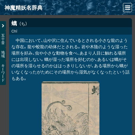
神魔精妖名辞典
NEWS
螭
ち
Chī
INFO
五
十
中国において、山や沢に住んでいるとされる小さな龍のよう
音
文献
な存在。龍や蛟龍の幼体だとされる。岩や木陰のような湿った
場所を好み、虫や小さな動物を食べ、あまり人目に触れる場所
地
域
検索
には出現しない。螭が湿った場所を好むのか、あるいは螭がそ
の場所を湿らせるのかははっきりしないが、ある場所から螭が
キ
凖項目
ー
いなくなったがためにその場所から湿気がなくなったという話
ワ
ー
もある。
ド
画像資料便覧
LINK