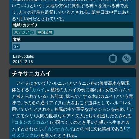
いてい）」という。大地や方位に関係する神々を統べる神であ
り、人々の行為を監督しているとされる。誕生日は中元にあた
る7月15日だとされている。
地域・カテゴリ
東アジア
中国道教
文献
37
Last-update:
2015-12-18
チキサニカムイ
アイヌにおいて「ハルニレ」というニレ科の落葉高木を顕現
体とする「
カムイ
」。植物のカムイの例に漏れず、女性のカムイ
と考えられている。名前は「我らがこする木のカムイ」という意
味で、その名の通りアイヌは火をおこす道具としてハルニレを
用いていたとされる。神謡の中で重要なポジションを占め、「ア
イヌモシ
リ
（人間の世界）」やアイヌ人たちを創造したとされる
「
コタンカ
ラ
カムイ
」が国づくりのとき用いた鍬から生まれカ
ムイとされたり、「
カンナカムイ
」との間に文化英雄である「
ア
イヌラック
ル
」を産んだとされる。