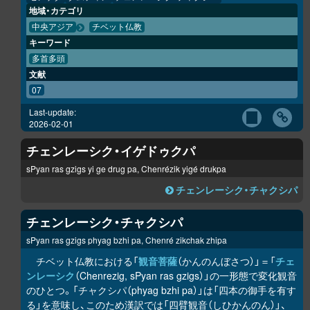
地域・カテゴリ
中央アジア
チベット仏教
キーワード
多首多頭
文献
07
Last-update:
2026-02-01
チェンレーシク・イゲドゥクパ
sPyan ras gzigs yi ge drug pa, Chenrézik yigé drukpa
チェンレーシク・チャクシパ
チェンレーシク・チャクシパ
sPyan ras gzigs phyag bzhi pa, Chenré zikchak zhipa
チベット仏教における「
観音菩薩
（かんのんぼさつ）」＝「
チェ
ンレーシク
（Chenrezig, sPyan ras gzigs）」の一形態で変化観音
のひとつ。「チャクシパ（phyag bzhi pa）」は「四本の御手を有す
る」を意味し、このため漢訳では「四臂観音（しひかんのん）」、