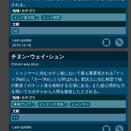
される。
地域・カテゴリ
インド亜大陸
インド南部
文献
02
Last-update:
2015-12-18
チヌン・ウェイ・シュン
Chinün way shun
ミャンマーに住むカチン族において最も重要視される「
ナッ
ト
（Nat）」。「カー（Ka）」とも呼ばれる。肥沃土に住む精霊で他
の数多くのナット達を統制する立場にある。また超心理的な力
を用いてカボチャから人間を創造したとされる。
地域・カテゴリ
東南アジア
インドシナ半島
ミャンマー
文献
11
Last-update: