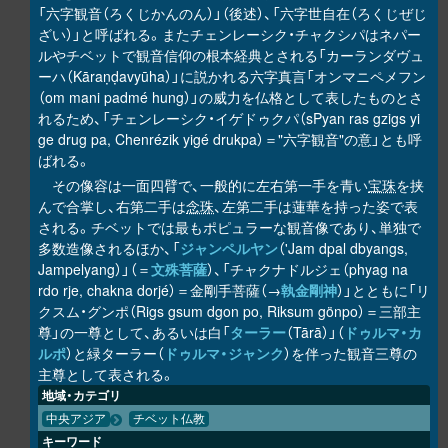
「六字観音（ろくじかんのん）」（後述）、「六字世自在（ろくじぜじ
ざい）」と呼ばれる。またチェンレーシク・チャクシパはネパー
ルやチベットで観音信仰の根本経典とされる「カーランダヴュ
ーハ（Kāraṇḍavyūha）」に説かれる六字真言「オンマニペメフン
（om mani padmé hung）」の威力を仏格として表したものとさ
れるため、「チェンレーシク・イゲドゥクパ（sPyan ras gzigs yi
ge drug pa, Chenrézik yigé drukpa）＝"六字観音"の意」とも呼
ばれる。
その像容は一面四臂で、一般的に左右第一手を青い
宝珠
を挟
んで合掌し、右第二手は
念珠
、左第二手は蓮華を持った姿で表
される。チベットでは最もポピュラーな観音像であり、単独で
多数造像されるほか、「
ジャンペルヤン
（'Jam dpal dbyangs,
Jampelyang）」（＝
文殊菩薩
）、「チャクナドルジェ（phyag na
rdo rje, chakna dorjé）＝金剛手菩薩（→
執金剛神
）」とともに「リ
クスム・グンポ（Rigs gsum dgon po, Riksum gönpo）＝三部主
尊」の一尊として、あるいは白「
ターラー
（Tārā）」（
ドゥルマ・カ
ルポ
）と緑ターラー（
ドゥルマ・ジャンク
）を伴った観音三尊の
主尊として表される。
地域・カテゴリ
中央アジア
チベット仏教
キーワード