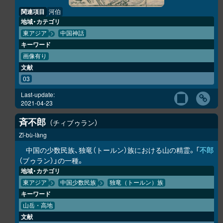
関連項目
河伯
地域・カテゴリ
東アジア
中国神話
キーワード
画像有り
文献
03
Last-update:
2021-04-23
斉不郎
チィブゥラン
Zī-bù-làng
中国の少数民族、独竜（トールン）族における山の精霊。「
不郎
（ブゥラン）」の一種。
地域・カテゴリ
東アジア
中国少数民族
独竜（トールン）族
キーワード
山岳・高地
文献