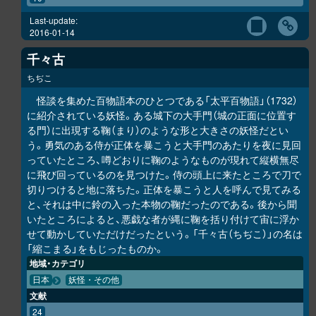
Last-update:
2016-01-14
千々古
ちぢこ
怪談を集めた百物語本のひとつである「太平百物語」（1732）
に紹介されている妖怪。ある城下の大手門（城の正面に位置す
る門）に出現する鞠（まり）のような形と大きさの妖怪だとい
う。勇気のある侍が正体を暴こうと大手門のあたりを夜に見回
っていたところ、噂どおりに鞠のようなものが現れて縦横無尽
に飛び回っているのを見つけた。侍の頭上に来たところで刀で
切りつけると地に落ちた。正体を暴こうと人を呼んで見てみる
と、それは中に鈴の入った本物の鞠だったのである。後から聞
いたところによると、悪戯な者が縄に鞠を括り付けて宙に浮か
せて動かしていただけだったという。「千々古（ちぢこ）」の名は
「縮こまる」をもじったものか。
地域・カテゴリ
日本
妖怪・その他
文献
24