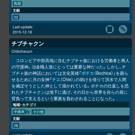
鳥類
文献
02
Last-update:
2015-12-18
チブチャクン
Chibchacum
コロンビア中部高地に住むチブチャ族における労働者と商人
の守護神。冶金職人達にとっては重要な神だった。しかし、チ
ブチャ族の神話においては文化英雄「
ボチカ
（Bochica）」を困ら
せるために月の女神「
チエ
（Chie）」の助けを借りて洪水で人間
を滅ぼそうとした神として描かれている。ボチカの仕返しを恐
れたチブチャクンは地下に逃げ、その日から世界を自らの肩に
背負って支えるという重責を負わされることになった。
地域・カテゴリ
中南米
その他
文献
08
Last-update: