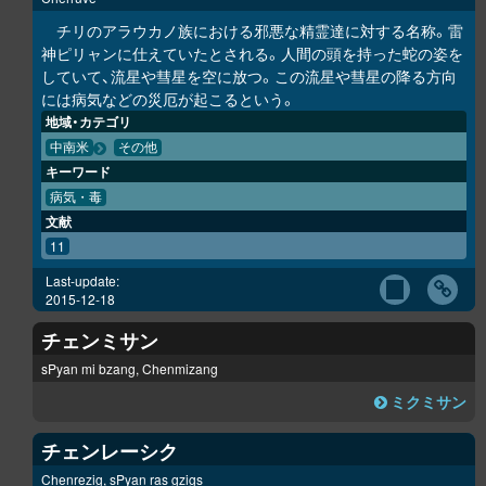
チリのアラウカノ族における邪悪な精霊達に対する名称。雷
神ピリャンに仕えていたとされる。人間の頭を持った蛇の姿を
していて、流星や彗星を空に放つ。この流星や彗星の降る方向
には病気などの災厄が起こるという。
地域・カテゴリ
中南米
その他
キーワード
病気・毒
文献
11
Last-update:
2015-12-18
チェンミサン
sPyan mi bzang, Chenmizang
ミクミサン
チェンレーシク
Chenrezig, sPyan ras gzigs