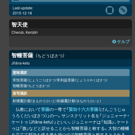
Last-update:
2015-12-18
智天使
Cherub, Kerùbh
ケルブ
智幢菩薩
ちどうぼさつ
Jñāna-ketu
意味漢訳
常恒菩薩
常利益菩薩
（じょうごうぼさつ）
（じょうりやくぼさつ）
智幢菩薩
（ちどうぼさつ）
音写漢訳
枳壞曩計都
枳孃曩計都
（きえのうけいと）
（きなのうけいと）
仏教において
菩薩
の一尊で「
賢劫十六大菩薩
（げんごうじゅ
うろくだいぼさつ）」の一。サンスクリット名を「ジュニャーナ・
ケートゥ（Jñāna-ketu）」といい、ジュニャーナは「知識」、ケート
ゥは「旗」などと訳せることから智幢菩薩と称する。大智の幢幡
を立てて戯論を破る徳を持つので智幢菩薩と称するとされる。