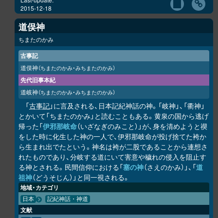
2015-12-18
道俣神
ちまたのかみ
古事記
道俣神
（ちまたのかみ・みちまたのかみ）
先代旧事本紀
道岐神
（ちまたのかみ・みちまたのかみ）
「
古事記
」に言及される、日本記紀神話の神。「岐神」、「衢神」
とかいて「ちまたのかみ」と読むこともある。黄泉の国から逃げ
帰った「
伊邪那岐命
（いざなぎのみこと）」が、身を清めようと禊
をした時に化生した神の一人で、伊邪那岐命が投げ捨てた袴か
ら生まれ出でたという。神名は袴が二股であることから連想さ
れたものであり、分岐する道にいて害意や穢れの侵入を阻止す
る神とされる。民間信仰における「
塞の神
（さえのかみ）」、「
道
祖神
（どうそじん）」と同一視される。
地域・カテゴリ
日本
記紀神話・神道
文献