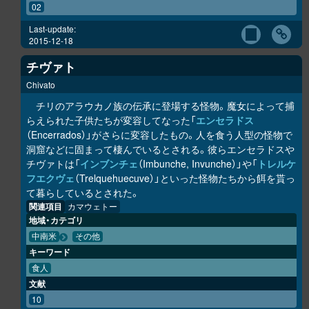
02
Last-update:
2015-12-18
チヴァト
Chivato
チリのアラウカノ族の伝承に登場する怪物。魔女によって捕
らえられた子供たちが変容してなった「
エンセラドス
（Encerrados）」がさらに変容したもの。人を食う人型の怪物で
洞窟などに固まって棲んでいるとされる。彼らエンセラドスや
チヴァトは「
インブンチェ
（Imbunche, Invunche）」や「
トレルケ
フエクヴェ
（Trelquehuecuve）」といった怪物たちから餌を貰っ
て暮らしているとされた。
関連項目
カマウェトー
地域・カテゴリ
中南米
その他
キーワード
食人
文献
10