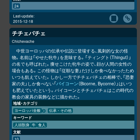
24
Last-update:
2015-12-18
チチェバチェ
Chichevache
中世ヨーロッパの伝承や伝説に登場する、風刺的な女の怪
物。名前は「やせた牝牛」を意味する。「ティングト（Thingut）」
の名でも呼ばれた。痩せこけた牝牛の姿で、顔が人間の女性の
場合もある。この怪物は「従順な妻」だけしか食べなかったため
いつも飢えていた。しかし一方でチチェバチェの相棒で、「恐妻
家の夫」しか食べない「
バイコーン
（Bicorne, Bycorne）」はいつ
も肥えていたという。バイコーンとチチェバチェはこの時代の
教会の家具の装飾などに描かれた。
地域・カテゴリ
ヨーロッパ全般
伝承・その他
キーワード
人頭獣身
牛
食人
文献
10