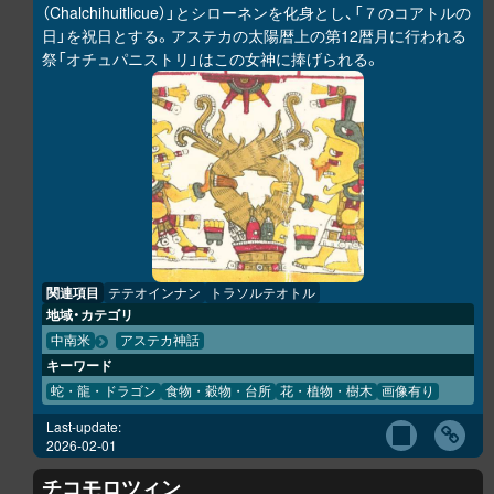
（Chalchihuitlicue）」とシローネンを化身とし、「７のコアトルの
日」を祝日とする。アステカの太陽暦上の第12暦月に行われる
祭「オチュパニストリ」はこの女神に捧げられる。
関連項目
テテオインナン
トラソルテオトル
地域・カテゴリ
中南米
アステカ神話
キーワード
蛇・龍・ドラゴン
食物・穀物・台所
花・植物・樹木
画像有り
Last-update:
2026-02-01
チコモロツィン