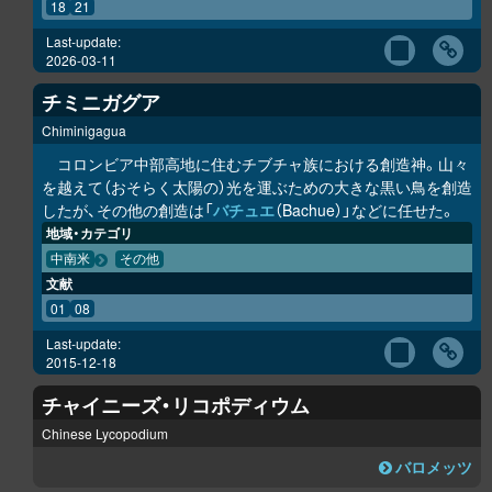
18
21
Last-update:
2026-03-11
チミニガグア
Chiminigagua
コロンビア中部高地に住むチブチャ族における創造神。山々
を越えて（おそらく太陽の）光を運ぶための大きな黒い鳥を創造
したが、その他の創造は「
バチュエ
（Bachue）」などに任せた。
地域・カテゴリ
中南米
その他
文献
01
08
Last-update:
2015-12-18
チャイニーズ・リコポディウム
Chinese Lycopodium
バロメッツ