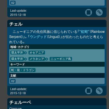
02
Last-update:
2015-12-18
チェル
ニューギニアの先住民族に信じられている「
"虹蛇"
（Rainbow
Serpent）」。「
ウングッド
（Ungud）」が伝わったものだと考えら
れている。
地域・カテゴリ
環太平洋
オセアニア
環太平洋
メラネシア
ニューギニア島
キーワード
蛇・龍・ドラゴン
文献
02
Last-update:
2015-12-18
チェルーベ
Cherruve