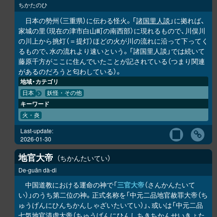
ちかたのひ
日本の勢州（三重県）に伝わる怪火。「
諸国里人談
」に拠れば、
家城の里（現在の津市白山町の南西部）に現れるもので、川俣川
の川上から挑灯（＝提灯）ほどの火が川の流れに沿って下ってく
るもので、水の流れより速いという。「諸国里人談」では続いて
藤原千方がここに住んでいたことが記されている（つまり関連
があるのだろうと匂わしている）。
地域・カテゴリ
日本
妖怪・その他
キーワード
火・炎
Last-update:
2026-01-30
地官大帝
ちかんたいてい
De-guān dà-di
中国道教における運命の神で「
三官大帝
（さんかんたいて
い）」のうち第二位の神。正式名称を「中元二品地官赦罪大帝（ち
ゅうげんにひんちかんしゃざいたいてい）」、或いは「中元二品
七気地官清虚大帝（ちゅうげんにひんしちきちかんせいきょた