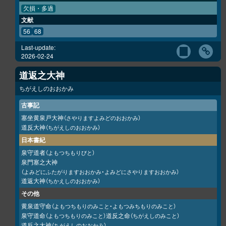
欠損・多過
文献
56
68
Last-update:
2026-02-24
道返之大神
ちがえしのおおかみ
古事記
塞坐黄泉戸大神
（さやりますよみどのおおかみ）
道反大神
（ちがえしのおおかみ）
日本書紀
泉守道者
（よもつちもりびと）
泉門塞之大神
（よみどにふたがりますおおかみ・よみどにさやりますおおかみ）
道返大神
（ちかえしのおおかみ）
その他
黄泉道守命
（よもつちもりのみこと・よもつみちもりのみこと）
泉守道命
道反之命
（よもつちもりのみこと）
（ちがえしのみこと）
道反之大神
（ちがえしのおおかみ）