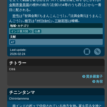
金剛界曼荼羅
の檀外の南方（左側）の4尊のうち西（上）から一番
目に配される。
密号
は「智満金剛（ちまんこんごう）」、「法満金剛（ほうまんこ
んごう）」、
種字
は「
त्रां（trāṃ）
」、
三昧耶形
は幢幡。
地域・カテゴリ
インド亜大陸
仏教
文献
47
Last-update:
2026-02-24
チトラー
Citrā
質多羅童子
角宿
チニンタンマ
Chinintammma
南インドの村々で信仰されている地方女神。家を司る女神と