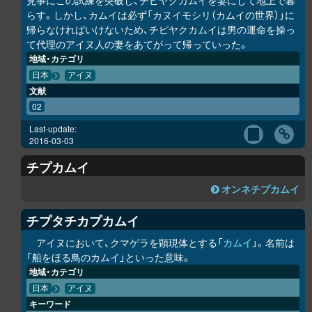
見事にこの試練を突破し、チピヤ
ク
カムイを妻にして地上で暮
らす。しかし、カムイは必ず「カヌイモシ
リ
（カムイの世界）」に
帰らなければいけないため、チピヤ
ク
カムイは男の運命を操っ
て代理のアイヌ人の妻をあてがって帰っていった。
地域・カテゴリ
日本
アイヌ
文献
02
Last-update:
2016-03-03
チ
プ
カムイ
オンネチ
プ
カムイ
チ
プ
タチカ
プ
カムイ
アイヌにおいて、クマゲラを顕現体とする「
カムイ
」。名前は
「船をほる鳥のカムイ」といった意味。
地域・カテゴリ
日本
アイヌ
キーワード