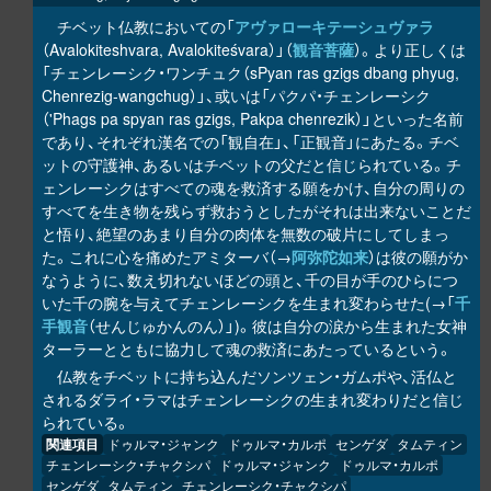
チベット仏教においての「
アヴァローキテーシュヴァラ
（Avalokiteshvara, Avalokiteśvara）」（
観音菩薩
）。より正しくは
「チェンレーシク・ワンチュク（sPyan ras gzigs dbang phyug,
Chenrezig-wangchug）」、或いは「パクパ・チェンレーシク
（'Phags pa spyan ras gzigs, Pakpa chenrezik）」といった名前
であり、それぞれ漢名での「観自在」、「正観音」にあたる。チベ
ットの守護神、あるいはチベットの父だと信じられている。チ
ェンレーシクはすべての魂を救済する願をかけ、自分の周りの
すべてを生き物を残らず救おうとしたがそれは出来ないことだ
と悟り、絶望のあまり自分の肉体を無数の破片にしてしまっ
た。これに心を痛めたアミターバ（→
阿弥陀如来
）は彼の願がか
なうように、数え切れないほどの頭と、千の目が手のひらにつ
いた千の腕を与えてチェンレーシクを生まれ変わらせた(→「
千
手観音
（せんじゅかんのん）」)。彼は自分の涙から生まれた女神
ターラーとともに協力して魂の救済にあたっているという。
仏教をチベットに持ち込んだソンツェン・ガムポや、活仏と
されるダライ・ラマはチェンレーシクの生まれ変わりだと信じ
られている。
関連項目
ドゥルマ・ジャンク
ドゥルマ・カルポ
センゲダ
タムティン
チェンレーシク・チャクシパ
ドゥルマ・ジャンク
ドゥルマ・カルポ
センゲダ
タムティン
チェンレーシク・チャクシパ