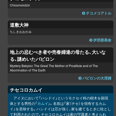
Chicomolotzin
チコメコアトル
道敷大神
ちしきおおかみ
伊邪那美命
地上の忌むべき者や売春婦達の母たる、大いな
る、謎めいたバビロン
Mystery Babylon The Great The Mother of Prostitute and of The
Abomination of The Earth
バビロンの大淫婦
チセコ
ロ
カムイ
アイヌにおいて「ハシドイ」というモクセイ科の樹木を顕現
体とする男性の「
カムイ
」。名前は「家（チセ）を領有するカム
イ」を意味する。ハシドイは芯が強く、家を建てるときに柱とし
て利用されたので、チセコ
ロ
カムイは家の守護者と考えられ