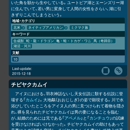
いた角を額から生やしている。ユートピア湖とエーンズリー湖
に住んでいて、若い男に変身して人間の女性をさらい、湖に引
きずりこんでしまうという。
地域・カテゴリ
北米
ネイティブアメリカン
ミクマク族
キーワード
合成獣
蛇・龍・ドラゴン
亀・蛙・トカゲ・ワニ
馬（奇蹄目）
湖沼・河川
文献
10
Last-update:
2015-12-18
チピヤ
ク
カムイ
アイヌにおける、羽衣神話ないし天女伝説に類する伝説に登
場する「
カムイ
」。大地鷸（おおじしぎ）の姿で顕現する。川で水
浴びしていたところをアイヌ人の男に見つけられて着物を隠さ
れ、裸を見られたチピヤ
ク
カムイは男の妻になることを臨む
が、結婚のためには兄である「
アペメル
」と「
カンチュウ
」の試練
を受けなければいけなかった。チピヤ
ク
カムイの助けもあって