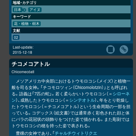
地域・カテゴリ
日本
アイヌ
キーワード
花・植物・樹木
文献
02
Last-update:
2015-12-18
チコメコアトル
Chicomecóatl
メソアメリカ中央部におけるトウモロコシ（メイズ）と植物一
般を司る女神。「チコモロツィン（Chicomolotzin）」とも呼ばれ
る。語義は「7匹の蛇」。若く柔らかいトウモロコシ（＝
シローネ
ン
）、成熟したトウモロコシ（＝
シンテオトル
）、年をとり乾燥し
たトウモロコシ（＝チコメコアトル）という生命周期の一部を担
っている。コデックス（絵文書）では通常赤く彩色された顔と体
にバラの花冠状の頭飾りをつけた姿で描かれる。また彫刻では
トウモロコシの穂を持った姿で表される。
豊穣の女神であり、「
チャルチウィトリクエ