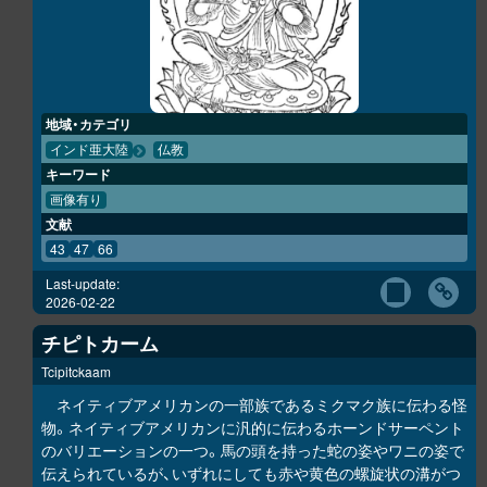
地域・カテゴリ
インド亜大陸
仏教
キーワード
画像有り
文献
43
47
66
Last-update:
2026-02-22
チピトカーム
Tcipitckaam
ネイティブアメリカンの一部族であるミクマク族に伝わる怪
物。ネイティブアメリカンに汎的に伝わるホーンドサーペント
のバリエーションの一つ。馬の頭を持った蛇の姿やワニの姿で
伝えられているが、いずれにしても赤や黄色の螺旋状の溝がつ