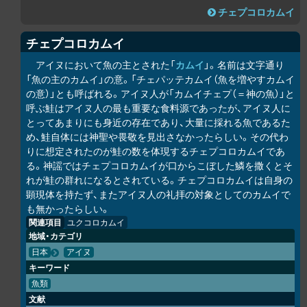
チェプコ
ロ
カムイ
チェプコ
ロ
カムイ
アイヌにおいて魚の主とされた「
カムイ
」。名前は文字通り
「魚の主のカムイ」の意。「チェパッテカムイ（魚を増やすカムイ
の意）」とも呼ばれる。アイヌ人が「カムイチェプ（＝神の魚）」と
呼ぶ鮭はアイヌ人の最も重要な食料源であったが、アイヌ人に
とってあまりにも身近の存在であり、大量に採れる魚であるた
め、鮭自体には神聖や畏敬を見出さなかったらしい。その代わ
りに想定されたのが鮭の数を体現するチェプコ
ロ
カムイであ
る。神謡ではチェプコ
ロ
カムイが口からこぼした鱗を撒くとそ
れが鮭の群れになるとされている。チェプコ
ロ
カムイは自身の
顕現体を持たず、またアイヌ人の礼拝の対象としてのカムイで
も無かったらしい。
関連項目
ユ
ク
コ
ロ
カムイ
地域・カテゴリ
日本
アイヌ
キーワード
魚類
文献