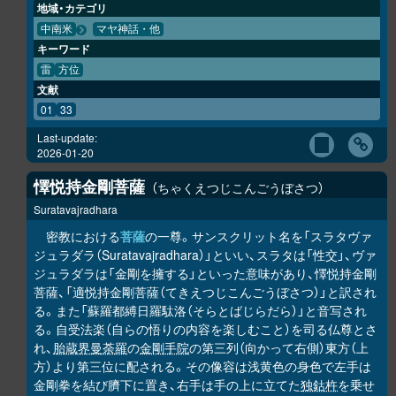
地域・カテゴリ
中南米
マヤ神話・他
キーワード
雷
方位
文献
01
33
Last-update:
2026-01-20
懌悦持金剛菩薩
ちゃくえつじこんごうぼさつ
Suratavajradhara
密教における
菩薩
の一尊。サンスクリット名を「スラタヴァ
ジュラダラ（Suratavajradhara）」といい、スラタは「性交」、ヴァ
ジュラダラは「金剛を擁する」といった意味があり、懌悦持金剛
菩薩、「適悦持金剛菩薩（てきえつじこんごうぼさつ）」と訳され
る。また「蘇羅都縛日羅駄洛（そらとばじらだら）」と音写され
る。自受法楽（自らの悟りの内容を楽しむこと）を司る仏尊とさ
れ、
胎蔵界曼荼羅
の
金剛手院
の第三列（向かって右側）東方（上
方）より第三位に配される。その像容は浅黄色の身色で左手は
金剛拳を結び臍下に置き、右手は手の上に立てた
独鈷杵
を乗せ