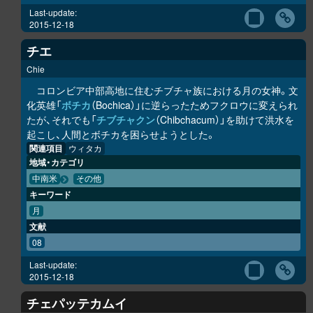
Last-update:
2015-12-18
チエ
Chie
コロンビア中部高地に住むチブチャ族における月の女神。文
化英雄「
ボチカ
（Bochica）」に逆らったためフクロウに変えられ
たが、それでも「
チブチャクン
（Chibchacum）」を助けて洪水を
起こし、人間とボチカを困らせようとした。
関連項目
ウィタカ
地域・カテゴリ
中南米
その他
キーワード
月
文献
08
Last-update:
2015-12-18
チェパッテカムイ