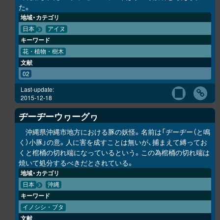
た。
地域・カテゴリ
日本
アイヌ
キーワード
花・植物・樹木
文献
02
Last-update:
2015-12-18
ヂーヂーウヮーグヮ
沖縄県沖縄市地方における豚の妖怪。名前は「ヂーヂー（と鳴
く）小豚」の意。人に害を成すことは無いが、捕まえて縛ってお
くと棺桶の切れ端になっているという。この為棺桶の切れ端は
焼いて処分するべきだとされている。
地域・カテゴリ
日本
沖縄
キーワード
イノシシ・ブタ
文献