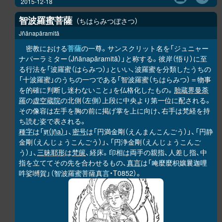
2015-12-18
智波羅蜜菩薩
ちはらみつぼさつ
Jñānapāramitā
密教における
菩薩
の一尊。サンスクリット名を「ジュニャー
ナパーラミター（Jñānapāramitā）」と称する。彼岸（悟り）に至
る行法を「波羅蜜（はらみつ）」といい、波羅蜜を分類したうちの
「十波羅蜜」のうちの一つである「智波羅蜜（ちはらみつ）＝物事
を的確に判断し迷わないこと」を仏格化したもの。
胎蔵界曼荼
羅
の
虚空蔵院
の北側（左側）上段に中央より第一位に配される。
その像容は左手を胸の前に掲げ掌を上に向け、右手は梵経を持
ち読む姿で表される。
種字
は「
ज्ञ（jña）
」、
密号
は「円満金剛（えんまんこんごう）」、「円静
金剛（えんじょうこんごう）」、「円浄金剛（えんじょうこんご
う）」、
三昧耶形
は
梵篋
、経床。印相は両手の親指、人差し指、中
指を立ててその先を合わせるもの、
真言
は「唵麼麼枳孃曩迦哩
吽娑嚩賀」（智波羅蜜菩薩真言・T0852）。