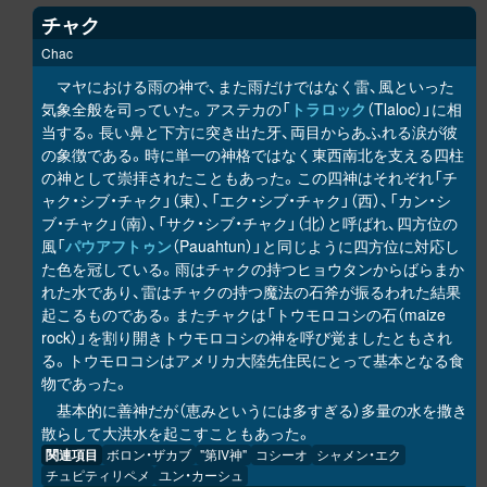
チャク
Chac
マヤにおける雨の神で、また雨だけではなく雷、風といった
気象全般を司っていた。アステカの「
トラロック
（Tlaloc）」に相
当する。長い鼻と下方に突き出た牙、両目からあふれる涙が彼
の象徴である。時に単一の神格ではなく東西南北を支える四柱
の神として崇拝されたこともあった。この四神はそれぞれ「チ
ャク・シブ・チャク」（東）、「エク・シブ・チャク」（西）、「カン・シ
ブ・チャク」（南）、「サク・シブ・チャク」（北）と呼ばれ、四方位の
風「
パウアフトゥン
（Pauahtun）」と同じように四方位に対応し
た色を冠している。雨はチャクの持つヒョウタンからばらまか
れた水であり、雷はチャクの持つ魔法の石斧が振るわれた結果
起こるものである。またチャクは「トウモロコシの石（maize
rock）」を割り開きトウモロコシの神を呼び覚ましたともされ
る。トウモロコシはアメリカ大陸先住民にとって基本となる食
物であった。
基本的に善神だが（恵みというには多すぎる）多量の水を撒き
散らして大洪水を起こすこともあった。
関連項目
ボロン・ザカブ
"第IV神"
コシーオ
シャメン・エク
チュピティリペメ
ユン・カーシュ