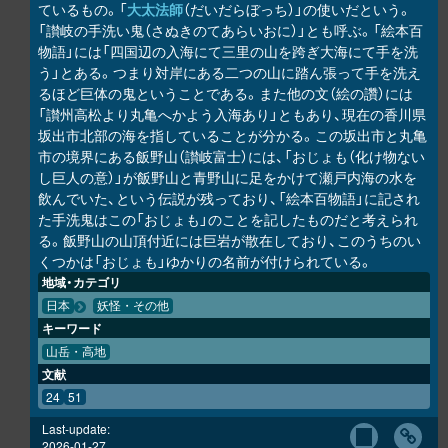
ているもの。「
大太法師
（だいだらぼっち）」の使いだという。
「讃岐の手洗い鬼（さぬきのてあらいおに）」とも呼ぶ。「絵本百
物語」には「四国辺の入海にて三里の山を跨ぎ大海にて手を洗
う」とある。つまり対岸にある二つの山に踏ん張って手を洗え
るほど巨体の鬼ということである。また他の文（絵の讚）には
「讃州高松より丸亀へかよう入海あり」ともあり、現在の香川県
坂出市北部の海を指していることが分かる。この坂出市と丸亀
市の境界にある飯野山（讃岐富士）には、「おじょも（化け物ない
し巨人の意）」が飯野山と青野山に足をかけて瀬戸内海の水を
飲んでいた、という伝説が残っており、「絵本百物語」に記され
た手洗鬼はこの「おじょも」のことを記したものだと考えられ
る。飯野山の山頂付近には巨岩が散在しており、このうちのい
くつかは「おじょも」ゆかりの名前が付けられている。
地域・カテゴリ
日本
妖怪・その他
キーワード
山岳・高地
文献
24
51
Last-update:
2026-01-27