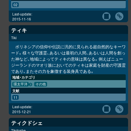
02
Last-update:
2015-11-16
ティキ
Tiki
ポリネシアの信仰や伝説に汎的に見られる超自然的なキーワ
ード。様々な守護霊、あるいは最初の人間、あるいは人間を創っ
た神など、地域によってティキの意味は異なる。例えばニュー
ジーランドのマオリ族においてのティキは家庭を財産の守護霊
であり、またその力を象徴する装身具である。
地域・カテゴリ
環太平洋
その他
文献
11
Last-update:
2015-12-21
ティクドシェ
Tikdoshe