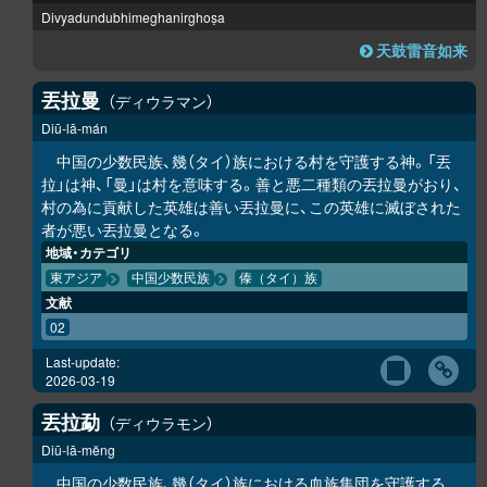
Divyadundubhimeghanirghoṣa
天鼓雷音如来
丟拉曼
ディウラマン
Diū-lā-mán
中国の少数民族、幾（タイ）族における村を守護する神。「丟
拉」は神、「曼」は村を意味する。善と悪二種類の丟拉曼がおり、
村の為に貢献した英雄は善い丟拉曼に、この英雄に滅ぼされた
者が悪い丟拉曼となる。
地域・カテゴリ
東アジア
中国少数民族
傣（タイ）族
文献
02
Last-update:
2026-03-19
丟拉勐
ディウラモン
Diū-lā-mĕng
中国の少数民族、幾（タイ）族における血族集団を守護する