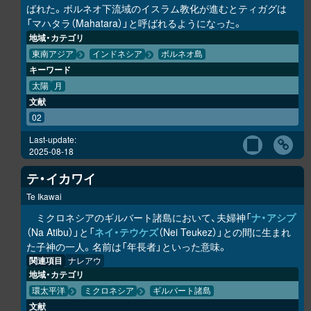
ばれた。ボルネオ下流域のイスラム教化が進むとティガグは
「マハタラ（Mahatara）」と呼ばれるようになった。
地域・カテゴリ
東南アジア
インドネシア
ボルネオ島
キーワード
太陽
月
文献
02
Last-update:
2025-08-18
テ・イカワイ
Te Ikawai
ミクロネシアのギルバート諸島において、夫婦神「
ナ・アシプ
（Na Atibu）」と「
ネイ・テウケズ
（Nei Teukez）」との間に生まれ
た子神の一人。名前は「年長者」といった意味。
関連項目
ナレアウ
地域・カテゴリ
環太平洋
ミクロネシア
ギルバート諸島
文献