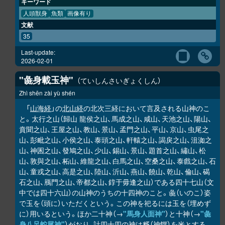
キーワード
人頭獣身
魚類
画像有り
文献
35
Last-update:
2026-02-01
"彘身載玉神"
ていしんさいぎょくしん
Zhì shēn zài yù shén
「
山海経
」の
北山経
の北次三経において言及される山神のこ
と。太行之山（歸山 龍侯之山、馬成之山、咸山、天池之山、陽山、
賁聞之山、王屋之山、教山、景山、孟門之山、平山、京山、虫尾之
山、彭毗之山、小侯之山、泰頭之山、軒轅之山、謁戾之山、沮洳之
山、神囷之山、發鳩之山、少山、錫山、景山、題首之山、繡山、松
山、敦與之山、柘山、維龍之山、白馬之山、空桑之山、泰戲之山、石
山、童戎之山、高是之山、陸山、沂山、燕山、饒山、乾山、倫山、碣
石之山、鴈門之山、帝都之山、錞于毋逢之山）である四十七山（文
中では四十六山）の山神のうちの十四神のこと。彘（いのこ）姿
で玉を（頭に）いただくという。この神を祀るには玉を（埋めず
に）用いるという。ほか二十神（→
"馬身人面神"
）と十神（→
"彘
身八足蛇尾神"
）がおり、計四十四の神は糈（神饌）を米とする。