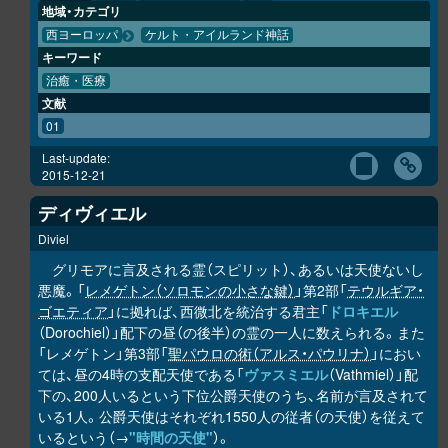
地域・カテゴリ
西ヨーロッパ
ケルト・アイルランド神話
キーワード
治癒・医療
文献
01
Last-update:
2015-12-21
ディヴィエル
Diviel
グリモアに言及される霊（スピリット）、あるいは天使ないし
悪魔。「
レメゲトン（ソロモンの小さな鍵）
」第2部「
テウルギア・
ゴエティア
」に拠れば、西微北を統治する君主「
ドロキエル
（Dorochiel）」配下の昼（の後半）の霊の一人に数えられる。また
「レメゲトン」第3部「
聖パウロの術（アルス・パウリナ）
」におい
ては、昼の4時の支配天使である「
ヴァスミエル
（Vathmiel）」配
下の、200人いるという下位公爵天使のうち、名前が言及されて
いる1人。公爵天使はそれぞれ1550人の従者（の天使）を従えて
いるという（→
"時間の天使"
）。