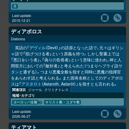
月
Last-update:
2015-12-21
ディアボロス
Diabolos
英語の「
デヴィル
（Devil）」の語源となった語で、元々はギリシ
ャ語で「投げつける者」という原義を持つ。しかし聖書上では
「悪口をいう者」、「偽りの告発者」という意味に使われ、神と人
間双方においての「敵対者」と考えられた（つまりヘブライ語
サ
タン
と通ずる）。つまり悪魔全般を指すと同時に悪魔の指揮官
をあらわす語と考えられる。また固有名称としてのディアボロ
スは「
アスタロト
（Astaroth, Astarôt）」を指すとも言われる。
関連項目
ジャール
クリミナトレス
地域・カテゴリ
ヨーロッパ全般
キリスト教・ユダヤ教
Last-update:
2026-06-27
ティアマト