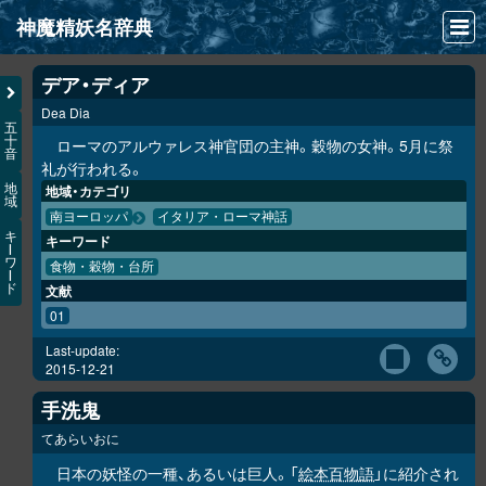
神魔精妖名辞典
NEWS
デア・ディア
Dea Dia
INFO
五
十
ローマのアルウァレス神官団の主神。穀物の女神。5月に祭
音
文献
礼が行われる。
地
地域・カテゴリ
域
検索
南ヨーロッパ
イタリア・ローマ神話
キ
キーワード
凖項目
ー
ワ
食物・穀物・台所
ー
ド
文献
画像資料便覧
01
LINK
Last-update:
2015-12-21
手洗鬼
てあらいおに
日本の妖怪の一種、あるいは巨人。「
絵本百物語
」に紹介され