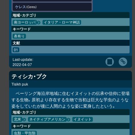
ケレス
Ceres
地域・カテゴリ
南ヨーロッパ
イタリア・ローマ神話
キーワード
表有り
文献
01
Last-update:
2022-04-07
ティシカ・プク
Tisikh puk
ベーリング海沿岸地域に住むイヌイットの伝承や信仰に登場
する生物。原初より存在する生物で当初は巨大な芋虫のような
姿をしていたが後に人間のような姿に変身したという。
地域・カテゴリ
北米
ネイティブアメリカン
イヌイット
キーワード
虫類・甲殻類