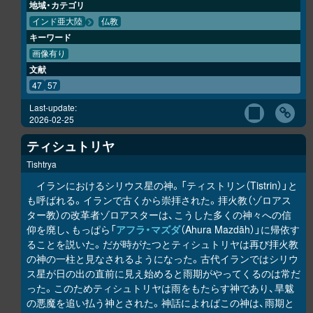
地域・カテゴリ
インド亜大陸
仏教
キーワード
画像有り
文献
47
57
Last-update:
2026-02-25
ティシュトリヤ
Tishtrya
イランにおけるシリウス星の神。「ティストリン（Tistrin）」と
も呼ばれる。イランで古くから崇拝された。拝火教（ゾロアス
ター教）の改革者ゾロアスターは、こうした多くの神々への信
仰を廃し、もっぱら「
アフラ・マズダ
（Ahura Mazdāh）」に帰依す
ることを説いた。だが時がたつとティシュトリヤは再び拝火教
の神の一柱と見なされるようになった。古代イランではシリウ
ス星が日の出の直前に見え始めると雨期がやってくるのは常だ
った。このためティシュトリヤは雨をもたらす神であり、旱魃
の悪魔を追い払う神とされた。神話によればこの神は、雨期と