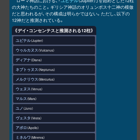
ローマ神話における、「
ユピテル
（Jupiter）」を始めとした12柱
の大神たちのこと。ギリシア神話のオリュンポス十二神の模倣
だと思われるが、その構成は明らかではない。ただし、以下の
12神だと推測されている。
《デイ・コンセンテスと推測される12柱》
ユピテル
Jupiter
ウゥルカヌス
Vulcanus
ディアナ
Diana
ネプトゥヌス
Neptunus
メルクリウス
Mercurius
ウェヌス
Venus
マルス
Mars
ユノ
Juno
ヴェスタ
Vesta
アポロ
Apollo
ミネルワ
Minerva