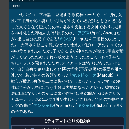
Tiamat
古代バビロニア神話に登場する原初神の一人で、上半身は女
性、下半身が蛇の姿（或いは尾が生えているだけともされる）を
した果てしなく巨大な女神。塩水を支配する女神であり、大海
を神格化した存在。夫は「原初の水」「
アプス
（Apsû, Abzu）」だ
が、後に自分の息子である「
キング
（Kingu）」を二番目の夫とし
た。「大洪水を起こす龍」などといわれ、バビロニアのすべての
神の母とされる。だが、子である若い神々たちが増え、宇宙が騒
がしくなったため、それを戒めようとしたところ、その子神た
ちにアプスを殺されたため、ティアマトは怒りに怒った。そし
て、自分自身で創り出した11匹の怪物（下記参照）の軍団を引き
連れて、若い神々の首領であった「
マルドゥーク
（Marduk）」と
戦うが敗れ、身体を二つに裂かれてしまった。ティアマトの身
体は半分が天空に、もう半分は大地になったという。彼女の乳
房は山になり、そのそばに泉が作られ、その眼からはチグリス
とユーフラテスの二代河川が生じたとされる。11匹の怪物やキ
ングの他に「
アンシャル
（Anshar）」、「
キシャル
（Kishar）」も彼女
の子である。
《ティアマトの11の怪物》