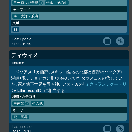
ヨーロッパ全般
伝承・その他
キーワード
海・大洋・航海
文献
11
Last-update:
2026-01-15
ティウィメ
Tihuime
メソアメリカ西部、メキシコ盆地の北部と西部のパツクアロ
湖畔（現ミチョアカン州）の住んでいたタラスコ人の信じてい
た、死と地下世界を司る神。アステカの「
ミクトランテクートリ
（Mictlantecuhtli）」に相当する。
地域・カテゴリ
中南米
その他
キーワード
死・冥界
Last-update:
2015-12-21