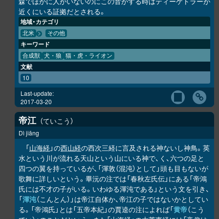
森でほかに人がいないのにこの音がする時はティーケトラーが
近くにいる証拠だとされる。
地域・カテゴリ
北米
その他
キーワード
合成獣
犬・狼
猫・虎・ライオン
文献
10
Last-update:
2017-03-20
帝江
ていこう
Dì jiāng
「
山海経
」の
西山経
の西次三経に言及される神ないし神鳥。英
水という川が流れる天山という山にいる神で、く、六つの足と
四つの翼を持っているが、「渾敦（混沌）として」頭も目もないが
歌舞に詳しいという。畢沅の注では「春秋左氏伝」にある「帝鴻
氏には不才の子がいる。いわゆる渾沌である」という文を引き、
「
渾沌
（こんとん）」は帝江自体か、帝江の子ではないかとしてい
る。「帝鴻氏」とは「五帝本紀」の賈逵の注によれば「
黄帝
（こう