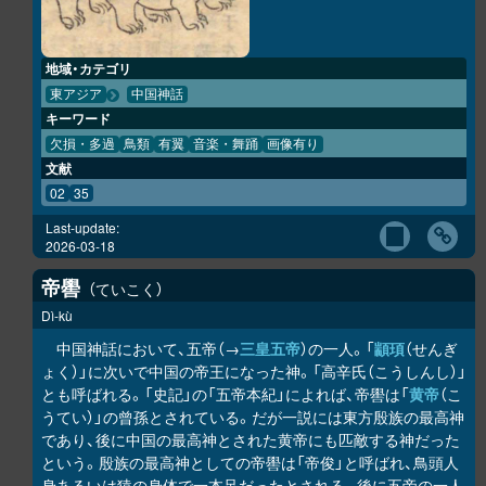
地域・カテゴリ
東アジア
中国神話
キーワード
欠損・多過
鳥類
有翼
音楽・舞踊
画像有り
文献
02
35
Last-update:
2026-03-18
帝嚳
ていこく
Dì-kù
中国神話において、五帝（→
三皇五帝
）の一人。「
顓頊
（せんぎ
ょく）」に次いで中国の帝王になった神。「高辛氏（こうしんし）」
とも呼ばれる。「史記」の「五帝本紀」によれば、帝嚳は「
黄帝
（こ
うてい）」の曾孫とされている。だが一説には東方殷族の最高神
であり、後に中国の最高神とされた黄帝にも匹敵する神だった
という。殷族の最高神としての帝嚳は「帝俊」と呼ばれ、鳥頭人
身あるいは猿の身体で一本足だったとされる。後に五帝の一人