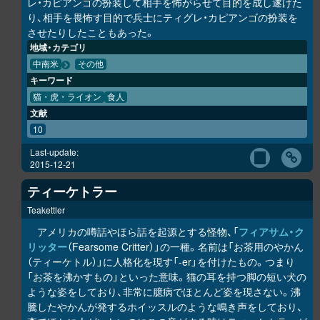
レ・カピアンゴの扮装して相手を怖がらせて目的を成し遂げた
り、相手を畏怖す目的で兵士にティグレ・カピアンゴの扮装を
させたりしたこともあった。
地域・カテゴリ
中南米
その他
キーワード
猫・虎・ライオン
食人
文献
10
Last-update:
2015-12-21
ティーケトラー
Teakettler
アメリカの噂話やほら話を起源とする怪物、「
フィアサム・ク
リッター
（Fearsome Critter）」の一種。名前は「お茶用のやかん
（ティーケトル）」に人格化を現す「-er」を付けたもの。つまり
「お茶を沸かすもの」といった意味。猫の耳を持つ脚の短い犬の
ような姿をしており、非常に臆病でほとんど姿を現さない。沸
騰したやかんが発するホイッスルのような鳴き声をしており、