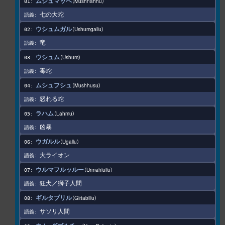
ムシュマッヘ
Mushnahhu
七の大蛇
ウシュムガル
Ushumgallu
竜
ウシュム
Ushum
毒蛇
ムシュフシュ
Mushhusu
怒れる蛇
ラハム
Lahmu
凶暴
ウガルル
Ugallu
大ライオン
ウルマフルッルー
Urmahlullu
狂犬／獅子人間
ギルタブリル
Girtablilu
サソリ人間