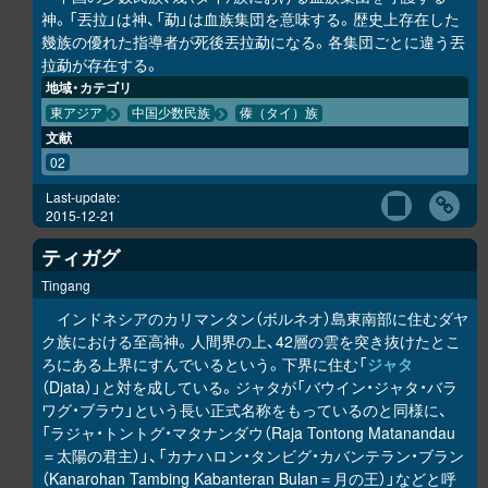
神。「丟拉」は神、「勐」は血族集団を意味する。歴史上存在した
幾族の優れた指導者が死後丟拉勐になる。各集団ごとに違う丟
拉勐が存在する。
地域・カテゴリ
東アジア
中国少数民族
傣（タイ）族
文献
02
Last-update:
2015-12-21
ティガグ
Tingang
インドネシアのカリマンタン（ボルネオ）島東南部に住むダヤ
ク族における至高神。人間界の上、42層の雲を突き抜けたとこ
ろにある上界にすんでいるという。下界に住む「
ジャタ
（Djata）」と対を成している。ジャタが「バウイン・ジャタ・バラ
ワグ・ブラウ」という長い正式名称をもっているのと同様に、
「ラジャ・トントグ・マタナンダウ（Raja Tontong Matanandau
＝太陽の君主）」、「カナハロン・タンビグ・カバンテラン・ブラン
（Kanarohan Tambing Kabanteran Bulan＝月の王）」などと呼