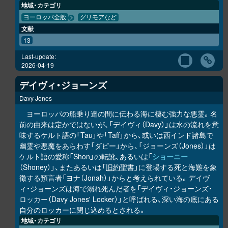
地域・カテゴリ
ヨーロッパ全般
グリモアなど
文献
13
Last-update:
2026-04-19
デイヴィ・ジョーンズ
Davy Jones
ヨーロッパの船乗り達の間に伝わる海に棲む強力な悪霊。名
前の由来は定かではないが、「デイヴィ（Davy）」は水の流れを意
味するケルト語の「Tau」や「Taff」から、或いは西インド諸島で
幽霊や悪魔をあらわす「ダピー」から、「ジョーンズ（Jones）」は
ケルト語の愛称「Shon」の転訛、あるいは「
ショーニー
（Shoney）」、またあるいは「
旧約聖書
」に登場する死と海難を象
徴する預言者「ヨナ（Jonah）」からと考えられている。デイヴ
ィ・ジョーンズは海で溺れ死んだ者を「デイヴィ・ジョーンズ・
ロッカー（Davy Jones' Locker）」と呼ばれる、深い海の底にある
自分のロッカーに閉じ込めるとされる。
地域・カテゴリ