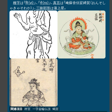
種字
は「
वि（vi）
」、「
रो（ro）
」、
真言
は「唵蘇舍佉娑縛賀（おんそし
ゃきゃそわか）」、
三昧耶形
は蓮上星。
関連項目
秤宮
一字金輪仏頂
蝎宮