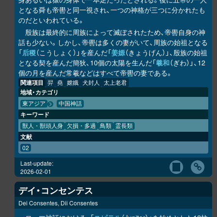
となる舜も帝嚳と同一視され、一つの神格が三つに分かれたも
のだといわれている。
殷族は最終的に周族によって滅ぼされたため、帝嚳自身の神
話も少ない。しかし、帝嚳は多くの妻がいて、周族の始祖となる
「
后稷
（こうしょく）」を産んだ「
姜嫄
（きょうげん）」、殷族の始祖
となる契を産んだ簡狄、10個の太陽を生んだ「
羲和
（ぎわ）」、12
個の月を産んだ常羲などはすべて帝嚳の妻である。
関連項目
羿
堯
嫦娥
犬封人
太上老君
地域・カテゴリ
東アジア
中国神話
キーワード
獣人・獣頭人身
欠損・多過
鳥類
霊長類
文献
02
Last-update:
2026-02-01
デイ・コンセンテス
Dei Consentes, Dii Consentes