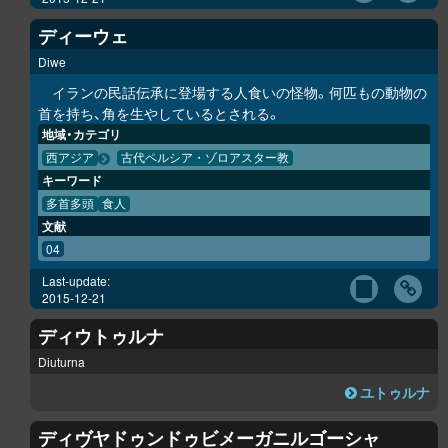
ディーウェ
Diwe
イランの民話伝承に登場する人食いの怪物。何匹もの動物の
首を持ち、角を生やしているとされる。
地域・カテゴリ
西アジア
古代ペルシア・ゾロアスター教
キーワード
多首多頭
食人
文献
04
Last-update:
2015-12-21
ディウトゥルナ
Diuturna
ユトゥルナ
ディヴヤドゥンドゥビメーガニルゴーシャ