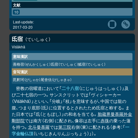
文献
10
Last-update:
2017-03-20
氐宿
ていしゅく
Viśākhā
意味漢訳
善格宿
氐宿
觝宿
（ぜんかくしゅく）
（ていしゅく）
（ていしゅく）
音写漢訳
毘釈珂
尾舍佉
（びしゃか）
（びしゃきゃ）
密教の宿曜道において「
二十八宿
（にじゅうはっしゅく）」及
び二十七宿の一つ。サンスクリットでは「ヴィシャーカー
（Viśākhā）」といい、「分岐」「枝」を意味するが、中国では龍の
腹、つまり底部（氐）に位置するとされたため氐宿と称する。ま
た日本では「氐（ともぼし）」の和名を当てる。
胎蔵界曼荼羅
外金
剛部院
では南方（右側）に配され、像容は左手に
赤珠
の乗った蓮
を持つ。
北斗曼荼羅
では
第三院
右側（東）に配される（参考：「
一
字金輪仏頂
（いちじきんりんぶっちょう）」）。