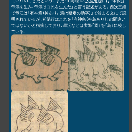
てい）」のことだという。また「山海経」の
大荒東経
には「帝俊は
帝鴻を生み、帝鴻は白民を生んだ」と言う記述がある。西次三経
で帝江は「有神焉（神あり。焉は断定の助字）」で始まる文にて説
明されているが、郝懿行はこれを「有神鳥（神鳥あり）」の間違い
ではないかと指摘しており、畢沅などは実際「焉」を「鳥」に校し
ている。