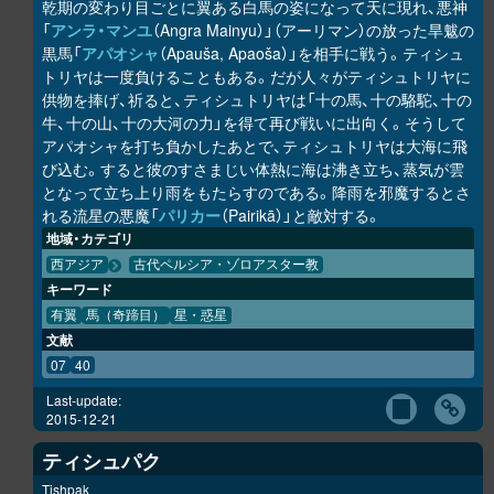
乾期の変わり目ごとに翼ある白馬の姿になって天に現れ、悪神
「
アンラ・マンユ
（Angra Mainyu）」（アーリマン）の放った旱魃の
黒馬「
アパオシャ
（Apauša, Apaoša）」を相手に戦う。ティシュ
トリヤは一度負けることもある。だが人々がティシュトリヤに
供物を捧げ、祈ると、ティシュトリヤは「十の馬、十の駱駝、十の
牛、十の山、十の大河の力」を得て再び戦いに出向く。そうして
アパオシャを打ち負かしたあとで、ティシュトリヤは大海に飛
び込む。すると彼のすさまじい体熱に海は沸き立ち、蒸気が雲
となって立ち上り雨をもたらすのである。降雨を邪魔するとさ
れる流星の悪魔「
パリカー
（Pairikā）」と敵対する。
地域・カテゴリ
西アジア
古代ペルシア・ゾロアスター教
キーワード
有翼
馬（奇蹄目）
星・惑星
文献
07
40
Last-update:
2015-12-21
ティシュパク
Tishpak