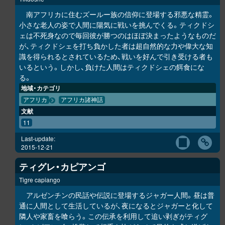
南アフリカに住むズールー族の信仰に登場する邪悪な精霊。
小さな老人の姿で人間に陽気に戦いを挑んでくる。ティクドシ
ェは不死身なので毎回彼が勝つのはほぼ決まったようなものだ
が、ティクドシェを打ち負かした者は超自然的な力や偉大な知
識を得られるとされているため、戦いを好んで引き受ける者も
いるという。しかし、負けた人間はティクドシェの餌食にな
る。
地域・カテゴリ
アフリカ
アフリカ諸神話
文献
11
Last-update:
2015-12-21
ティグレ・カピアンゴ
Tigre capiango
アルゼンチンの民話や伝説に登場するジャガー人間。昼は普
通に人間として生活しているが、夜になるとジャガーと化して
隣人や家畜を喰らう。この伝承を利用して追い剥ぎがティグ