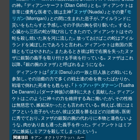
の神。「ディアン・ケーフト（Dian Céht）」とも。ディアンケトは
非常に優秀な医者で、彼は主神「
ヌァザ
（Nuada）」とその妻「
モ
リガン
（Morrigan）」との間に生まれた息子が、アイルランドに
災いをもたらすと予感し、その子供の胸を切り裂いた。すると
心臓から三匹の蛇が飛び出してきたので、ディアンケトはその
蛇を殺し焼いた灰を河に流した。放っておけばこの蛇はアイル
ランドを滅ぼしたであろうと言われ、ディアンケトは救国の英
雄ともてはやされた。またあるとき彼は戦で右腕を失ったヌァ
ザに銀製の義手を取り付ける手術を行っている。ヌァザはこれ
以降、「銀の腕のヌァザ」と呼ばれるようになる。
ディアンケトは「
ダヌ
（Danu）」の一族と巨人族との戦いにも
参加し、その治癒の力で多くの戦士達の命を救ったばかりか、
戦場で倒れた死者をも甦らせ、「
トゥアハ・デ・ダナーン
（Tuatha
De Danann）」（ダーナ神族）の勝利に大きく貢献した。ディアン
ケトはこのように神々の力を維持する為に働いたが、その性格
は無慈悲で、嫉妬深かったとも言われている。例えば、彼にはミ
アフという息子がいたが、彼は父親を勝るほどの治癒術、医術
に秀でており、ヌァザの銀製の腕の代わりに本物と遜色ないよ
うな、肉があり血も通った義手を作った。ディアンケトはミア
フに嫉妬しミアフを殺してしまったという。
関連項目
キアン
オクトリアラッハ
ルー