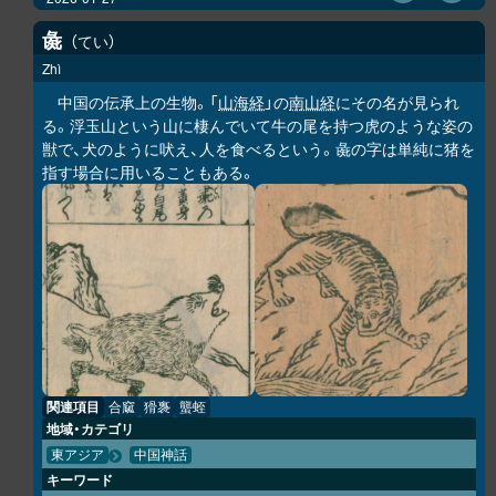
彘
てい
Zhì
中国の伝承上の生物。「
山海経
」の
南山経
にその名が見られ
る。浮玉山という山に棲んでいて牛の尾を持つ虎のような姿の
獣で、犬のように吠え、人を食べるという。彘の字は単純に猪を
指す場合に用いることもある。
関連項目
合窳
猾褢
蠪蛭
地域・カテゴリ
東アジア
中国神話
キーワード