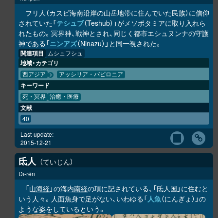
フリ人（カスピ海南沿岸の山岳地帯に住んでいた民族）に信仰
されていた「
テシュブ
（Teshub）」がメソポタミアに取り入れら
れたもの。冥界神、戦神とされ、同じく都市エシュヌンナの守護
神である「
ニンアズ
（Ninazu）」と同一視された。
関連項目
ムシュフシュ
地域・カテゴリ
西アジア
アッシリア・バビロニア
キーワード
死・冥界
治癒・医療
文献
40
Last-update:
2015-12-21
氐人
ていじん
Dī-rén
「
山海経
」の
海内南経
の項に記されている、「氐人国」に住むと
いう人々。人面魚身で足がない、いわゆる「
人魚
（にんぎょ）」の
ような姿をしているという。