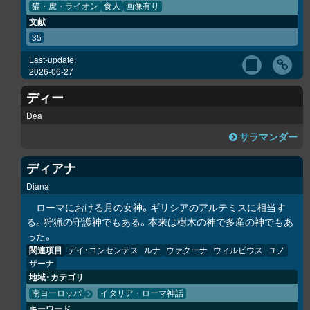
猫・虎・ライオン
食人
画像有り
文献
35
Last-update:
2026-06-27
ディー
Dea
サラマンダー
ディアナ
Diana
ローマにおける月の女神。ギリシアのアルテミスに相当す
る。狩猟の守護神でもある。本来は樹木の神で多産の神でもあ
った。
関連項目
デイ・コンセンテス
ルナ
ウァクーナ
ウィルビウス
ユノ
ザーナ
地域・カテゴリ
南ヨーロッパ
イタリア・ローマ神話
キーワード