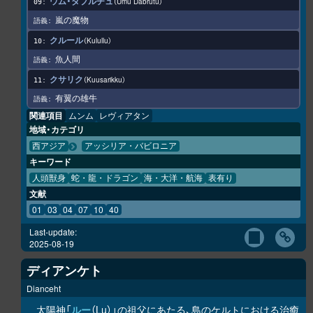
ウム・ダブルチュ
Umu Dabrutu
嵐の魔物
クルール
Kulullu
魚人間
クサリク
Kuusarikku
有翼の雄牛
関連項目
ムンム
レヴィアタン
地域・カテゴリ
西アジア
アッシリア・バビロニア
キーワード
人頭獣身
蛇・龍・ドラゴン
海・大洋・航海
表有り
文献
01
03
04
07
10
40
Last-update:
2025-08-19
ディアンケト
Dianceht
太陽神「
ルー
（Lu）」の祖父にあたる、島のケルトにおける治癒