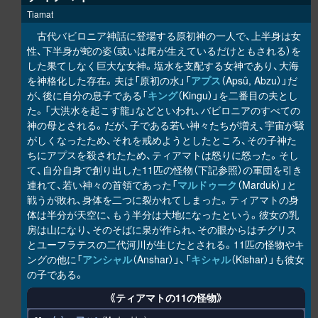
Tiamat
古代バビロニア神話に登場する原初神の一人で、上半身は女
性、下半身が蛇の姿（或いは尾が生えているだけともされる）を
した果てしなく巨大な女神。塩水を支配する女神であり、大海
を神格化した存在。夫は「原初の水」「
アプス
（Apsû, Abzu）」だ
が、後に自分の息子である「
キング
（Kingu）」を二番目の夫とし
た。「大洪水を起こす龍」などといわれ、バビロニアのすべての
神の母とされる。だが、子である若い神々たちが増え、宇宙が騒
がしくなったため、それを戒めようとしたところ、その子神た
ちにアプスを殺されたため、ティアマトは怒りに怒った。そし
て、自分自身で創り出した11匹の怪物（下記参照）の軍団を引き
連れて、若い神々の首領であった「
マルドゥーク
（Marduk）」と
戦うが敗れ、身体を二つに裂かれてしまった。ティアマトの身
体は半分が天空に、もう半分は大地になったという。彼女の乳
房は山になり、そのそばに泉が作られ、その眼からはチグリス
とユーフラテスの二代河川が生じたとされる。11匹の怪物やキ
ングの他に「
アンシャル
（Anshar）」、「
キシャル
（Kishar）」も彼女
の子である。
《ティアマトの11の怪物》