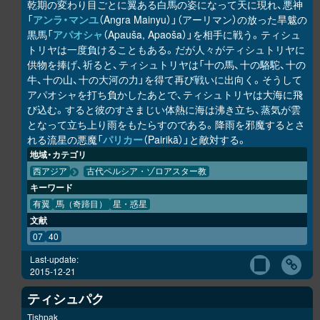
乾期の変わり目ごとに翼ある白馬の姿になって天に現れ、悪神
「
アンラ・マンユ
（Angra Mainyu）」（アーリマン）の放った旱魃の
黒馬「
アパオシャ
（Apauša, Apaoša）」を相手に戦う。ティシュ
トリヤは一度負けることもある。だが人々がティシュトリヤに
供物を捧げ、祈ると、ティシュトリヤは「十の馬、十の駱駝、十の
牛、十の山、十の大河の力」を得て再び戦いに出向く。そうして
アパオシャを打ち負かしたあとで、ティシュトリヤは大海に飛
び込む。すると彼のすさまじい体熱に海は沸き立ち、蒸気が雲
となって立ち上り雨をもたらすのである。降雨を邪魔するとさ
れる流星の悪魔「
パリカー
（Pairikā）」と敵対する。
地域・カテゴリ
西アジア
古代ペルシア・ゾロアスター教
キーワード
有翼
馬（奇蹄目）
星・惑星
文献
07
40
Last-update:
2015-12-21
ティシュパク
Tishpak