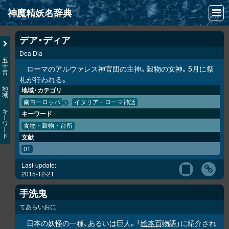
神魔精妖名辞典
NEWS
デア・ディア
Dea Dia
INFO
五
十
ローマのアルウァレス神官団の主神。穀物の女神。5月に祭
音
文献
礼が行われる。
地
地域・カテゴリ
域
検索
南ヨーロッパ
イタリア・ローマ神話
キ
キーワード
凖項目
ー
ワ
食物・穀物・台所
ー
ド
文献
画像資料便覧
01
LINK
Last-update:
2015-12-21
手洗鬼
てあらいおに
日本の妖怪の一種、あるいは巨人。「
絵本百物語
」に紹介され