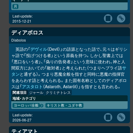
月
Last-update:
2015-12-21
ディアボロス
Diabolos
英語の「
デヴィル
（Devil）」の語源となった語で、元々はギリシ
ャ語で「投げつける者」という原義を持つ。しかし聖書上では
「悪口をいう者」、「偽りの告発者」という意味に使われ、神と人
間双方においての「敵対者」と考えられた（つまりヘブライ語
サ
タン
と通ずる）。つまり悪魔全般を指すと同時に悪魔の指揮官
をあらわす語と考えられる。また固有名称としてのディアボロ
スは「
アスタロト
（Astaroth, Astarôt）」を指すとも言われる。
関連項目
ジャール
クリミナトレス
地域・カテゴリ
ヨーロッパ全般
キリスト教・ユダヤ教
Last-update:
2026-06-27
ティアマト