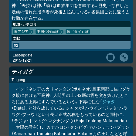
神。「丟拉」は神、「勐」は血族集団を意味する。歴史上存在した
幾族の優れた指導者が死後丟拉勐になる。各集団ごとに違う丟
拉勐が存在する。
地域・カテゴリ
東アジア
中国少数民族
傣（タイ）族
文献
02
Last-update:
2015-12-21
ティガグ
Tingang
インドネシアのカリマンタン（ボルネオ）島東南部に住むダヤ
ク族における至高神。人間界の上、42層の雲を突き抜けたとこ
ろにある上界にすんでいるという。下界に住む「
ジャタ
（Djata）」と対を成している。ジャタが「バウイン・ジャタ・バラ
ワグ・ブラウ」という長い正式名称をもっているのと同様に、
「ラジャ・トントグ・マタナンダウ（Raja Tontong Matanandau
＝太陽の君主）」、「カナハロン・タンビグ・カバンテラン・ブラン
（Kanarohan Tambing Kabanteran Bulan＝月の王）」などと呼