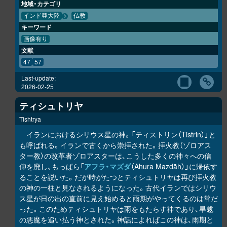
地域・カテゴリ
インド亜大陸
仏教
キーワード
画像有り
文献
47
57
Last-update:
2026-02-25
ティシュトリヤ
Tishtrya
イランにおけるシリウス星の神。「ティストリン（Tistrin）」と
も呼ばれる。イランで古くから崇拝された。拝火教（ゾロアス
ター教）の改革者ゾロアスターは、こうした多くの神々への信
仰を廃し、もっぱら「
アフラ・マズダ
（Ahura Mazdāh）」に帰依す
ることを説いた。だが時がたつとティシュトリヤは再び拝火教
の神の一柱と見なされるようになった。古代イランではシリウ
ス星が日の出の直前に見え始めると雨期がやってくるのは常だ
った。このためティシュトリヤは雨をもたらす神であり、旱魃
の悪魔を追い払う神とされた。神話によればこの神は、雨期と