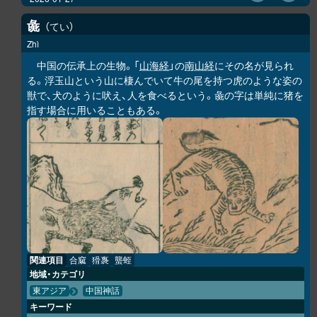
彘
てい
Zhì
中国の伝承上の生物。「
山海経
」の
南山経
にその名が見られ
る。浮玉山という山に棲んでいて牛の尾を持つ虎のような姿の
獣で、犬のように吠え、人を食べるという。彘の字は単純に猪を
指す場合に用いることもある。
関連項目
合窳
猾褢
蠪蛭
地域・カテゴリ
東アジア
中国神話
キーワード