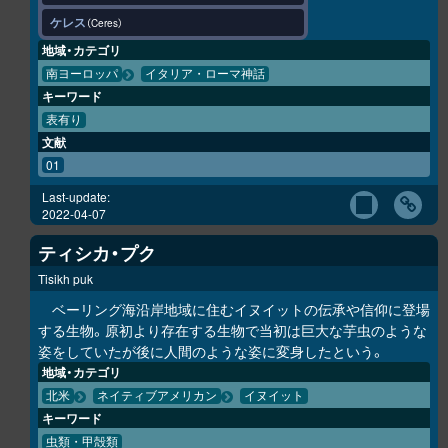
ケレス
Ceres
地域・カテゴリ
南ヨーロッパ
イタリア・ローマ神話
キーワード
表有り
文献
01
Last-update:
2022-04-07
ティシカ・プク
Tisikh puk
ベーリング海沿岸地域に住むイヌイットの伝承や信仰に登場
する生物。原初より存在する生物で当初は巨大な芋虫のような
姿をしていたが後に人間のような姿に変身したという。
地域・カテゴリ
北米
ネイティブアメリカン
イヌイット
キーワード
虫類・甲殻類