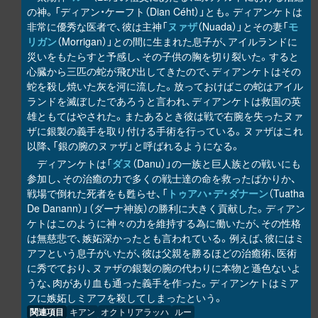
の神。「ディアン・ケーフト（Dian Céht）」とも。ディアンケトは
非常に優秀な医者で、彼は主神「
ヌァザ
（Nuada）」とその妻「
モ
リガン
（Morrigan）」との間に生まれた息子が、アイルランドに
災いをもたらすと予感し、その子供の胸を切り裂いた。すると
心臓から三匹の蛇が飛び出してきたので、ディアンケトはその
蛇を殺し焼いた灰を河に流した。放っておけばこの蛇はアイル
ランドを滅ぼしたであろうと言われ、ディアンケトは救国の英
雄ともてはやされた。またあるとき彼は戦で右腕を失ったヌァ
ザに銀製の義手を取り付ける手術を行っている。ヌァザはこれ
以降、「銀の腕のヌァザ」と呼ばれるようになる。
ディアンケトは「
ダヌ
（Danu）」の一族と巨人族との戦いにも
参加し、その治癒の力で多くの戦士達の命を救ったばかりか、
戦場で倒れた死者をも甦らせ、「
トゥアハ・デ・ダナーン
（Tuatha
De Danann）」（ダーナ神族）の勝利に大きく貢献した。ディアン
ケトはこのように神々の力を維持する為に働いたが、その性格
は無慈悲で、嫉妬深かったとも言われている。例えば、彼にはミ
アフという息子がいたが、彼は父親を勝るほどの治癒術、医術
に秀でており、ヌァザの銀製の腕の代わりに本物と遜色ないよ
うな、肉があり血も通った義手を作った。ディアンケトはミア
フに嫉妬しミアフを殺してしまったという。
関連項目
キアン
オクトリアラッハ
ルー