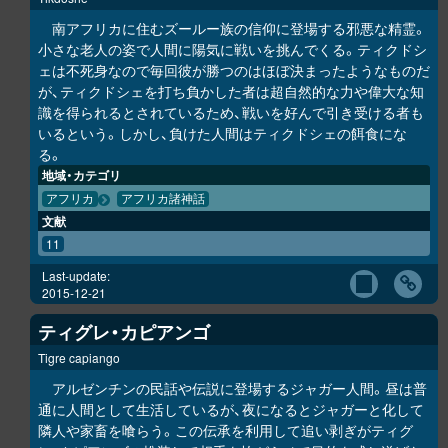
南アフリカに住むズールー族の信仰に登場する邪悪な精霊。
小さな老人の姿で人間に陽気に戦いを挑んでくる。ティクドシ
ェは不死身なので毎回彼が勝つのはほぼ決まったようなものだ
が、ティクドシェを打ち負かした者は超自然的な力や偉大な知
識を得られるとされているため、戦いを好んで引き受ける者も
いるという。しかし、負けた人間はティクドシェの餌食にな
る。
地域・カテゴリ
アフリカ
アフリカ諸神話
文献
11
Last-update:
2015-12-21
ティグレ・カピアンゴ
Tigre capiango
アルゼンチンの民話や伝説に登場するジャガー人間。昼は普
通に人間として生活しているが、夜になるとジャガーと化して
隣人や家畜を喰らう。この伝承を利用して追い剥ぎがティグ