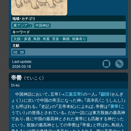
地域・カテゴリ
東アジア
中国神話
キーワード
欠損・多過
鳥類
有翼
音楽・舞踊
画像有り
文献
02
35
Last-update:
2026-03-18
帝嚳
ていこく
Dì-kù
中国神話において、五帝（→
三皇五帝
）の一人。「
顓頊
（せんぎ
ょく）」に次いで中国の帝王になった神。「高辛氏（こうしんし）」
とも呼ばれる。「史記」の「五帝本紀」によれば、帝嚳は「
黄帝
（こ
うてい）」の曾孫とされている。だが一説には東方殷族の最高神
であり、後に中国の最高神とされた黄帝にも匹敵する神だった
という。殷族の最高神としての帝嚳は「帝俊」と呼ばれ、鳥頭人
身あるいは猿の身体で一本足だったとされる。後に五帝の一人