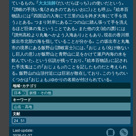
ているもの。「
大太法師
（だいだらぼっち）」の使いだという。
「讃岐の手洗い鬼（さぬきのてあらいおに）」とも呼ぶ。「絵本百
物語」には「四国辺の入海にて三里の山を跨ぎ大海にて手を洗
う」とある。つまり対岸にある二つの山に踏ん張って手を洗え
るほど巨体の鬼ということである。また他の文（絵の讚）には
「讃州高松より丸亀へかよう入海あり」ともあり、現在の香川県
坂出市北部の海を指していることが分かる。この坂出市と丸亀
市の境界にある飯野山（讃岐富士）には、「おじょも（化け物ない
し巨人の意）」が飯野山と青野山に足をかけて瀬戸内海の水を
飲んでいた、という伝説が残っており、「絵本百物語」に記され
た手洗鬼はこの「おじょも」のことを記したものだと考えられ
る。飯野山の山頂付近には巨岩が散在しており、このうちのい
くつかは「おじょも」ゆかりの名前が付けられている。
地域・カテゴリ
日本
妖怪・その他
キーワード
山岳・高地
文献
24
51
Last-update:
2026-01-27