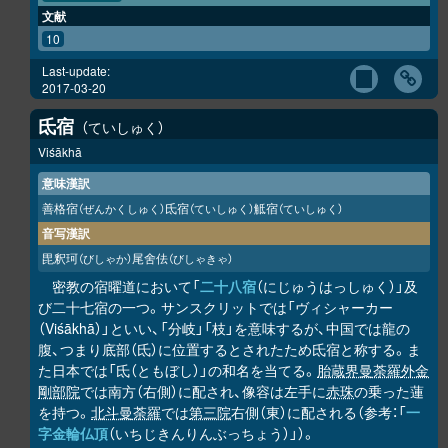
文献
10
Last-update:
2017-03-20
氐宿
ていしゅく
Viśākhā
意味漢訳
善格宿
氐宿
觝宿
（ぜんかくしゅく）
（ていしゅく）
（ていしゅく）
音写漢訳
毘釈珂
尾舍佉
（びしゃか）
（びしゃきゃ）
密教の宿曜道において「
二十八宿
（にじゅうはっしゅく）」及
び二十七宿の一つ。サンスクリットでは「ヴィシャーカー
（Viśākhā）」といい、「分岐」「枝」を意味するが、中国では龍の
腹、つまり底部（氐）に位置するとされたため氐宿と称する。ま
た日本では「氐（ともぼし）」の和名を当てる。
胎蔵界曼荼羅
外金
剛部院
では南方（右側）に配され、像容は左手に
赤珠
の乗った蓮
を持つ。
北斗曼荼羅
では
第三院
右側（東）に配される（参考：「
一
字金輪仏頂
（いちじきんりんぶっちょう）」）。