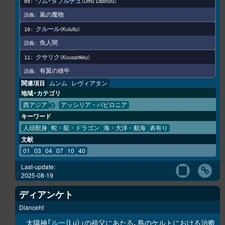
ウム・ダブルチュ
Umu Dabrutu
嵐の魔物
クルール
Kulullu
魚人間
クサリク
Kuusarikku
有翼の雄牛
関連項目
ムンム
レヴィアタン
地域・カテゴリ
西アジア
アッシリア・バビロニア
キーワード
人頭獣身
蛇・龍・ドラゴン
海・大洋・航海
表有り
文献
01
03
04
07
10
40
Last-update:
2025-08-19
ディアンケト
Dianceht
太陽神「
ルー
（Lu）」の祖父にあたる、島のケルトにおける治癒