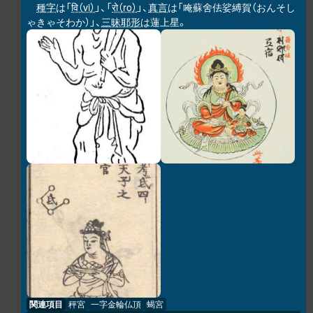
種字
は「
वि（vi）
」、「
रो（ro）
」、
真言
は「唵蘇舍佉娑縛賀（おんそし
ゃきゃそわか）」、
三昧耶形
は蓮上星。
関連項目
秤宮
一字金輪仏頂
蝎宮