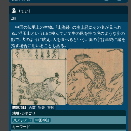
彘
てい
Zhì
中国の伝承上の生物。「
山海経
」の
南山経
にその名が見られ
る。浮玉山という山に棲んでいて牛の尾を持つ虎のような姿の
獣で、犬のように吠え、人を食べるという。彘の字は単純に猪を
指す場合に用いることもある。
関連項目
合窳
猾褢
蠪蛭
地域・カテゴリ
東アジア
中国神話
キーワード