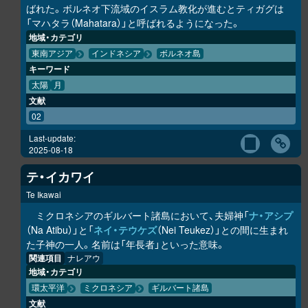
ばれた。ボルネオ下流域のイスラム教化が進むとティガグは
「マハタラ（Mahatara）」と呼ばれるようになった。
地域・カテゴリ
東南アジア
インドネシア
ボルネオ島
キーワード
太陽
月
文献
02
Last-update:
2025-08-18
テ・イカワイ
Te Ikawai
ミクロネシアのギルバート諸島において、夫婦神「
ナ・アシプ
（Na Atibu）」と「
ネイ・テウケズ
（Nei Teukez）」との間に生まれ
た子神の一人。名前は「年長者」といった意味。
関連項目
ナレアウ
地域・カテゴリ
環太平洋
ミクロネシア
ギルバート諸島
文献