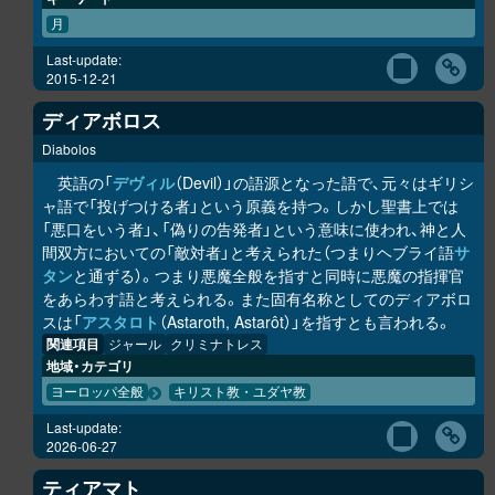
月
Last-update:
2015-12-21
ディアボロス
Diabolos
英語の「
デヴィル
（Devil）」の語源となった語で、元々はギリシ
ャ語で「投げつける者」という原義を持つ。しかし聖書上では
「悪口をいう者」、「偽りの告発者」という意味に使われ、神と人
間双方においての「敵対者」と考えられた（つまりヘブライ語
サ
タン
と通ずる）。つまり悪魔全般を指すと同時に悪魔の指揮官
をあらわす語と考えられる。また固有名称としてのディアボロ
スは「
アスタロト
（Astaroth, Astarôt）」を指すとも言われる。
関連項目
ジャール
クリミナトレス
地域・カテゴリ
ヨーロッパ全般
キリスト教・ユダヤ教
Last-update:
2026-06-27
ティアマト