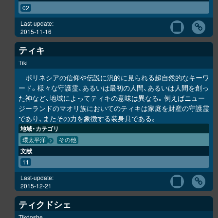
02
Last-update:
2015-11-16
ティキ
Tiki
ポリネシアの信仰や伝説に汎的に見られる超自然的なキーワ
ード。様々な守護霊、あるいは最初の人間、あるいは人間を創っ
た神など、地域によってティキの意味は異なる。例えばニュー
ジーランドのマオリ族においてのティキは家庭を財産の守護霊
であり、またその力を象徴する装身具である。
地域・カテゴリ
環太平洋
その他
文献
11
Last-update:
2015-12-21
ティクドシェ
Tikdoshe