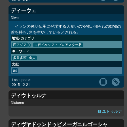
ディーウェ
Diwe
イランの民話伝承に登場する人食いの怪物。何匹もの動物の
首を持ち、角を生やしているとされる。
地域・カテゴリ
西アジア
古代ペルシア・ゾロアスター教
キーワード
多首多頭
食人
文献
04
Last-update:
2015-12-21
ディウトゥルナ
Diuturna
ユトゥルナ
ディヴヤドゥンドゥビメーガニルゴーシャ