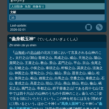
キーワード
人頭獣身
魚類
画像有り
文献
35
Last-update:
2026-02-01
"彘身載玉神"
ていしんさいぎょくしん
Zhì shēn zài yù shén
「
山海経
」の
北山経
の北次三経において言及される山神のこ
と。太行之山（歸山 龍侯之山、馬成之山、咸山、天池之山、陽山、
賁聞之山、王屋之山、教山、景山、孟門之山、平山、京山、虫尾之
山、彭毗之山、小侯之山、泰頭之山、軒轅之山、謁戾之山、沮洳之
山、神囷之山、發鳩之山、少山、錫山、景山、題首之山、繡山、松
山、敦與之山、柘山、維龍之山、白馬之山、空桑之山、泰戲之山、石
山、童戎之山、高是之山、陸山、沂山、燕山、饒山、乾山、倫山、碣
石之山、鴈門之山、帝都之山、錞于毋逢之山）である四十七山（文
中では四十六山）の山神のうちの十四神のこと。彘（いのこ）姿
で玉を（頭に）いただくという。この神を祀るには玉を（埋めず
に）用いるという。ほか二十神（→
"馬身人面神"
）と十神（→
"彘
身八足蛇尾神"
）がおり、計四十四の神は糈（神饌）を米とする。