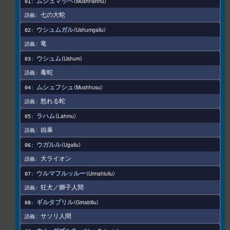
ムシュマッヘ
Mushnahhu
七の大蛇
ウシュムガル
Ushumgallu
竜
ウシュム
Ushum
毒蛇
ムシュフシュ
Mushhusu
怒れる蛇
ラハム
Lahmu
凶暴
ウガルル
Ugallu
大ライオン
ウルマフルッルー
Urmahlullu
狂犬／獅子人間
ギルタブリル
Girtablilu
サソリ人間