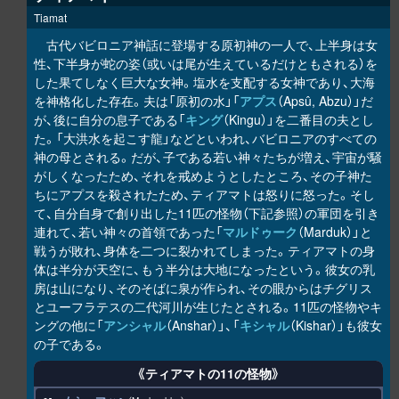
Tiamat
古代バビロニア神話に登場する原初神の一人で、上半身は女
性、下半身が蛇の姿（或いは尾が生えているだけともされる）を
した果てしなく巨大な女神。塩水を支配する女神であり、大海
を神格化した存在。夫は「原初の水」「
アプス
（Apsû, Abzu）」だ
が、後に自分の息子である「
キング
（Kingu）」を二番目の夫とし
た。「大洪水を起こす龍」などといわれ、バビロニアのすべての
神の母とされる。だが、子である若い神々たちが増え、宇宙が騒
がしくなったため、それを戒めようとしたところ、その子神た
ちにアプスを殺されたため、ティアマトは怒りに怒った。そし
て、自分自身で創り出した11匹の怪物（下記参照）の軍団を引き
連れて、若い神々の首領であった「
マルドゥーク
（Marduk）」と
戦うが敗れ、身体を二つに裂かれてしまった。ティアマトの身
体は半分が天空に、もう半分は大地になったという。彼女の乳
房は山になり、そのそばに泉が作られ、その眼からはチグリス
とユーフラテスの二代河川が生じたとされる。11匹の怪物やキ
ングの他に「
アンシャル
（Anshar）」、「
キシャル
（Kishar）」も彼女
の子である。
《ティアマトの11の怪物》