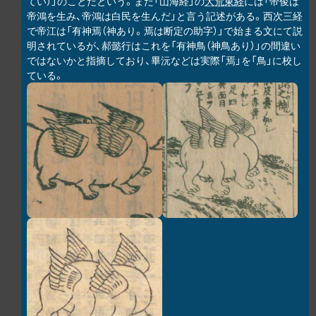
てい）」のことだという。また「山海経」の
大荒東経
には「帝俊は
帝鴻を生み、帝鴻は白民を生んだ」と言う記述がある。西次三経
で帝江は「有神焉（神あり。焉は断定の助字）」で始まる文にて説
明されているが、郝懿行はこれを「有神鳥（神鳥あり）」の間違い
ではないかと指摘しており、畢沅などは実際「焉」を「鳥」に校し
ている。