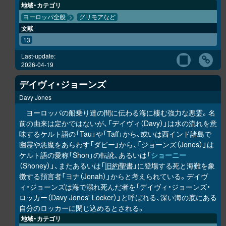
地域・カテゴリ
ヨーロッパ全般
グリモアなど
文献
13
Last-update:
2026-04-19
デイヴィ・ジョーンズ
Davy Jones
ヨーロッパの船乗り達の間に伝わる海に棲む強力な悪霊。名
前の由来は定かではないが、「デイヴィ（Davy）」は水の流れを意
味するケルト語の「Tau」や「Taff」から、或いは西インド諸島で
幽霊や悪魔をあらわす「ダピー」から、「ジョーンズ（Jones）」は
ケルト語の愛称「Shon」の転訛、あるいは「
ショーニー
（Shoney）」、またあるいは「
旧約聖書
」に登場する死と海難を象
徴する預言者「ヨナ（Jonah）」からと考えられている。デイヴ
ィ・ジョーンズは海で溺れ死んだ者を「デイヴィ・ジョーンズ・
ロッカー（Davy Jones' Locker）」と呼ばれる、深い海の底にある
自分のロッカーに閉じ込めるとされる。
地域・カテゴリ