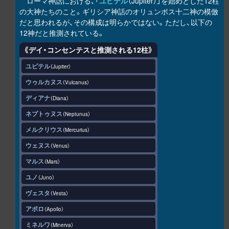
ローマ神話における、「
ユピテル
（Jupiter）」を始めとした12柱
の大神たちのこと。ギリシア神話のオリュンポス十二神の模倣
だと思われるが、その構成は明らかではない。ただし、以下の
12神だと推測されている。
《デイ・コンセンテスと推測される12柱》
ユピテル
Jupiter
ウゥルカヌス
Vulcanus
ディアナ
Diana
ネプトゥヌス
Neptunus
メルクリウス
Mercurius
ウェヌス
Venus
マルス
Mars
ユノ
Juno
ヴェスタ
Vesta
アポロ
Apollo
ミネルワ
Minerva