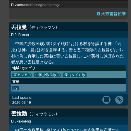
Divyadundubhimeghanirghoṣa
天鼓雷音如来
丟拉曼
ディウラマン
Diū-lā-mán
中国の少数民族、幾（タイ）族における村を守護する神。「丟
拉」は神、「曼」は村を意味する。善と悪二種類の丟拉曼がおり、
村の為に貢献した英雄は善い丟拉曼に、この英雄に滅ぼされた
者が悪い丟拉曼となる。
地域・カテゴリ
東アジア
中国少数民族
傣（タイ）族
文献
02
Last-update:
2026-03-19
丟拉勐
ディウラモン
Diū-lā-mĕng
中国の少数民族、幾（タイ）族における血族集団を守護する