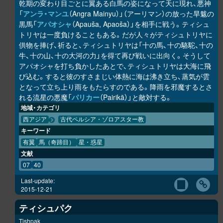
乾期の変わり目ごとに翼ある白馬の姿になって天に現れ、悪神
「
アンラ・マンユ
（Angra Mainyu）」（アーリマン）の放った旱魃の
黒馬「
アパオシャ
（Apauša, Apaoša）」を相手に戦う。ティシュ
トリヤは一度負けることもある。だが人々がティシュトリヤに
供物を捧げ、祈ると、ティシュトリヤは「十の馬、十の駱駝、十の
牛、十の山、十の大河の力」を得て再び戦いに出向く。そうして
アパオシャを打ち負かしたあとで、ティシュトリヤは大海に飛
び込む。すると彼のすさまじい体熱に海は沸き立ち、蒸気が雲
となって立ち上り雨をもたらすのである。降雨を邪魔するとさ
れる流星の悪魔「
パリカー
（Pairikā）」と敵対する。
地域・カテゴリ
西アジア
古代ペルシア・ゾロアスター教
キーワード
有翼
馬（奇蹄目）
星・惑星
文献
07
40
Last-update:
2015-12-21
ティシュパク
Tishpak