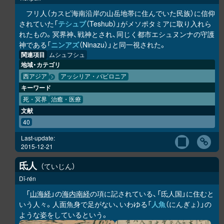
フリ人（カスピ海南沿岸の山岳地帯に住んでいた民族）に信仰
されていた「
テシュブ
（Teshub）」がメソポタミアに取り入れら
れたもの。冥界神、戦神とされ、同じく都市エシュヌンナの守護
神である「
ニンアズ
（Ninazu）」と同一視された。
関連項目
ムシュフシュ
地域・カテゴリ
西アジア
アッシリア・バビロニア
キーワード
死・冥界
治癒・医療
文献
40
Last-update:
2015-12-21
氐人
ていじん
Dī-rén
「
山海経
」の
海内南経
の項に記されている、「氐人国」に住むと
いう人々。人面魚身で足がない、いわゆる「
人魚
（にんぎょ）」の
ような姿をしているという。