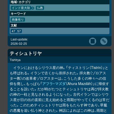
地域・カテゴリ
インド亜大陸
仏教
キーワード
画像有り
文献
47
57
Last-update:
2026-02-25
ティシュトリヤ
Tishtrya
イランにおけるシリウス星の神。「ティストリン（Tistrin）」と
も呼ばれる。イランで古くから崇拝された。拝火教（ゾロアス
ター教）の改革者ゾロアスターは、こうした多くの神々への信
仰を廃し、もっぱら「
アフラ・マズダ
（Ahura Mazdāh）」に帰依す
ることを説いた。だが時がたつとティシュトリヤは再び拝火教
の神の一柱と見なされるようになった。古代イランではシリウ
ス星が日の出の直前に見え始めると雨期がやってくるのは常だ
った。このためティシュトリヤは雨をもたらす神であり、旱魃
の悪魔を追い払う神とされた。神話によればこの神は、雨期と