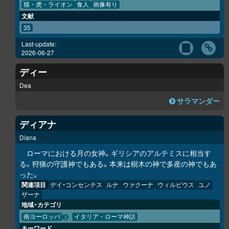
猫・虎・ライオン
食人
画像有り
文献
35
Last-update:
2026-06-27
ディー
Dea
サラマンダー
ディアナ
Diana
ローマにおける月の女神。ギリシアのアルテミスに相当す
る。狩猟の守護神でもある。本来は樹木の神で多産の神でもあ
った。
関連項目
デイ・コンセンテス
ルナ
ウァクーナ
ウィルビウス
ユノ
ザーナ
地域・カテゴリ
南ヨーロッパ
イタリア・ローマ神話
キーワード