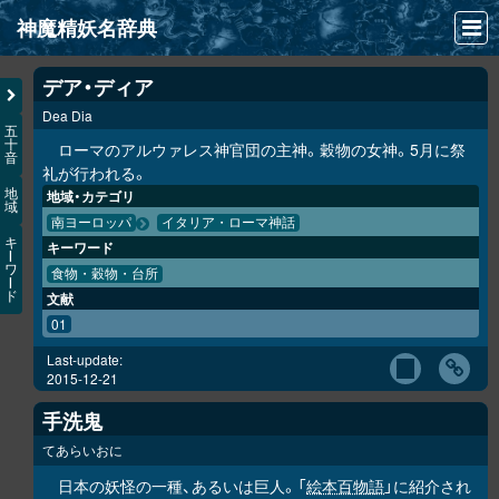
神魔精妖名辞典
NEWS
デア・ディア
Dea Dia
INFO
五
十
ローマのアルウァレス神官団の主神。穀物の女神。5月に祭
音
文献
礼が行われる。
地
地域・カテゴリ
域
検索
南ヨーロッパ
イタリア・ローマ神話
キ
キーワード
凖項目
ー
ワ
食物・穀物・台所
ー
ド
文献
画像資料便覧
01
LINK
Last-update:
2015-12-21
手洗鬼
てあらいおに
日本の妖怪の一種、あるいは巨人。「
絵本百物語
」に紹介され