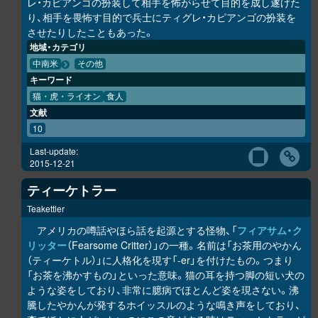
レ・カピアンゴの扮装して相手を怖がらせて目的を成し遂げた
り、相手を畏怖す目的で兵士にティグレ・カピアンゴの扮装を
させたりしたこともあった。
地域・カテゴリ
中南米
その他
キーワード
猫・虎・ライオン
食人
文献
10
Last-update:
2015-12-21
ティーケトラー
Teakettler
アメリカの噂話やほら話を起源とする怪物、「
フィアサム・ク
リッター
（Fearsome Critter）」の一種。名前は「お茶用のやかん
（ティーケトル）」に人格化を現す「-er」を付けたもの。つまり
「お茶を沸かすもの」といった意味。猫の耳を持つ脚の短い犬の
ような姿をしており、非常に臆病でほとんど姿を現さない。沸
騰したやかんが発するホイッスルのような鳴き声をしており、