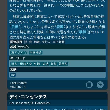
となる舜も帝嚳と同一視され、一つの神格が三つに分かれたも
のだといわれている。
殷族は最終的に周族によって滅ぼされたため、帝嚳自身の神
話も少ない。しかし、帝嚳は多くの妻がいて、周族の始祖となる
「
后稷
（こうしょく）」を産んだ「
姜嫄
（きょうげん）」、殷族の始祖
となる契を産んだ簡狄、10個の太陽を生んだ「
羲和
（ぎわ）」、12
個の月を産んだ常羲などはすべて帝嚳の妻である。
関連項目
羿
堯
嫦娥
犬封人
太上老君
地域・カテゴリ
東アジア
中国神話
キーワード
獣人・獣頭人身
欠損・多過
鳥類
霊長類
文献
02
Last-update:
2026-02-01
デイ・コンセンテス
Dei Consentes, Dii Consentes