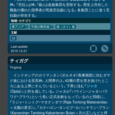
神。「丟拉」は神、「勐」は血族集団を意味する。歴史上存在した
幾族の優れた指導者が死後丟拉勐になる。各集団ごとに違う丟
拉勐が存在する。
地域・カテゴリ
東アジア
中国少数民族
傣（タイ）族
文献
02
Last-update:
2015-12-21
ティガグ
Tingang
インドネシアのカリマンタン（ボルネオ）島東南部に住むダヤ
ク族における至高神。人間界の上、42層の雲を突き抜けたとこ
ろにある上界にすんでいるという。下界に住む「
ジャタ
（Djata）」と対を成している。ジャタが「バウイン・ジャタ・バラ
ワグ・ブラウ」という長い正式名称をもっているのと同様に、
「ラジャ・トントグ・マタナンダウ（Raja Tontong Matanandau
＝太陽の君主）」、「カナハロン・タンビグ・カバンテラン・ブラン
（Kanarohan Tambing Kabanteran Bulan＝月の王）」などと呼