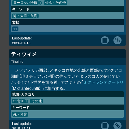
ヨーロッパ全般
伝承・その他
キーワード
海・大洋・航海
文献
11
Last-update:
2026-01-15
ティウィメ
Tihuime
メソアメリカ西部、メキシコ盆地の北部と西部のパツクアロ
湖畔（現ミチョアカン州）の住んでいたタラスコ人の信じてい
た、死と地下世界を司る神。アステカの「
ミクトランテクートリ
（Mictlantecuhtli）」に相当する。
地域・カテゴリ
中南米
その他
キーワード
死・冥界
Last-update:
2015-12-21