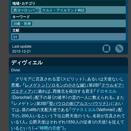
地域・カテゴリ
西ヨーロッパ
ケルト・アイルランド神話
キーワード
治癒・医療
文献
01
Last-update:
2015-12-21
ディヴィエル
Diviel
グリモアに言及される霊（スピリット）、あるいは天使ないし
悪魔。「
レメゲトン（ソロモンの小さな鍵）
」第2部「
テウルギア・
ゴエティア
」に拠れば、西微北を統治する君主「
ドロキエル
（Dorochiel）」配下の昼（の後半）の霊の一人に数えられる。また
「レメゲトン」第3部「
聖パウロの術（アルス・パウリナ）
」におい
ては、昼の4時の支配天使である「
ヴァスミエル
（Vathmiel）」配
下の、200人いるという下位公爵天使のうち、名前が言及されて
いる1人。公爵天使はそれぞれ1550人の従者（の天使）を従えて
いるという（→
"時間の天使"
）。