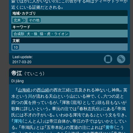
森でほかに人がいないのにこの音がする時はティーケトラーが
近くにいる証拠だとされる。
地域・カテゴリ
北米
その他
キーワード
合成獣
犬・狼
猫・虎・ライオン
文献
10
Last-update:
2017-03-20
帝江
ていこう
Dì jiāng
「
山海経
」の
西山経
の西次三経に言及される神ないし神鳥。英
水という川が流れる天山という山にいる神で、く、六つの足と
四つの翼を持っているが、「渾敦（混沌）として」頭も目もないが
歌舞に詳しいという。畢沅の注では「春秋左氏伝」にある「帝鴻
氏には不才の子がいる。いわゆる渾沌である」という文を引き、
「
渾沌
（こんとん）」は帝江自体か、帝江の子ではないかとしてい
る。「帝鴻氏」とは「五帝本紀」の賈逵の注によれば「
黄帝
（こう