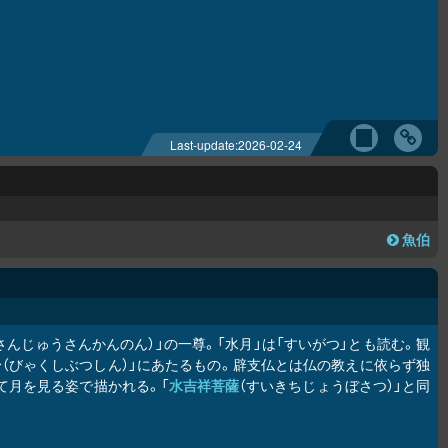
Last-update:
2026-02-24
魚伯
さんじゅうさんかんのん）」の一尊。「水月」は「すいがつ」とも読む。観
（びゃくしぶつしん）」にあたるもの。辟支仏とは仏の教えに依らず独
て月を見る姿で描かれる。「
水吉祥菩薩
（すいきちじょうぼさつ）」と同