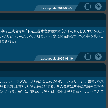
Last-update:
2018-03-04
位の神。正式名称を「下元三品水官解厄大帝（かげんさんぴんすいかんか
すいかんどういんたいてい）」という。水に関係あるすべての神を統べる
日とされる。
Last-update:
2025-08-19
）」といい、「ウダカ」は「（供えるための）水」、「シュリー」は「吉祥」を意
左列）東方（上方）より第五位に配する。その像容は左手に
未敷蓮華
を持
体とされる。
種字
は「
स（sa）
」、
密号
は「潤生金剛（じゅんしょうこんご