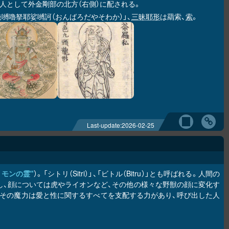
人として外金剛部の北方（右側）に配される。
唵嚩嚕拏耶娑嚩訶（おんばろだやそわか）」、
三昧耶形
は羂索、
索
。
Last-update:
2026-02-25
ロモンの霊"
）。「シトリ（Sitri）」、「ビトル（Bitru）」とも呼ばれる。人間の
。ただし、顔については虎やライオンなど、その他の様々な野獣の顔に変化す
その魔力は愛と性に関するすべてを支配する力があり、呼び出した人