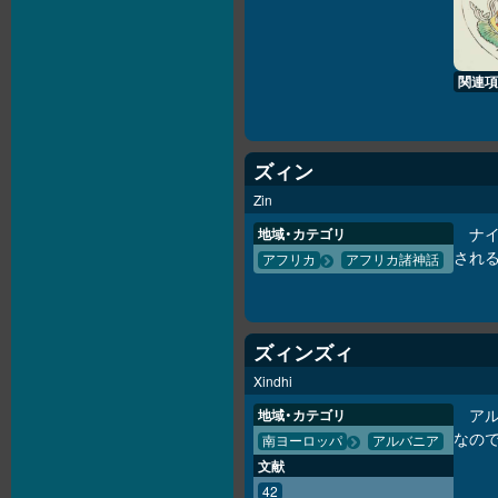
関連項
ズィン
Zin
ナ
地域・カテゴリ
される
アフリカ
アフリカ諸神話
ズィンズィ
Xindhi
ア
地域・カテゴリ
なの
南ヨーロッパ
アルバニア
文献
42