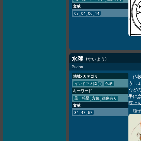
文献
03
04
06
14
水曜
すいよう
Budha
仏
地域・カテゴリ
うしょ
インド亜大陸
仏教
などの
キーワード
手に
星・惑星
方位
画像有り
院
上辺
文献
種子
34
47
57