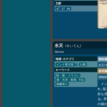
文献
47
57
66
水天
すいてん
Varuna
地域・カテゴリ
意味漢
インド亜大陸
仏教
水王
（
キーワード
音写漢
蛇・龍・ドラゴン
嚩嚕拏
海・大洋・航海
方位
イ
画像有り
れ、龍
前も
る。旱
の描