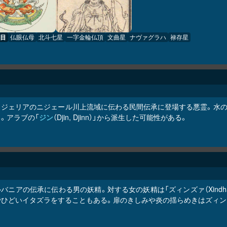
目
仏眼仏母
北斗七星
一字金輪仏頂
文曲星
ナヴァグラハ
禄存星
イジェリアのニジェール川上流域に伝わる民間伝承に登場する悪霊。水の
。アラブの「
ジン
（Djin, Djinn）」から派生した可能性がある。
ルバニアの伝承に伝わる男の妖精。対する女の妖精は「ズィンズァ（Xind
でひどいイタズラをすることもある。扉のきしみや炎の揺らめきはズィン