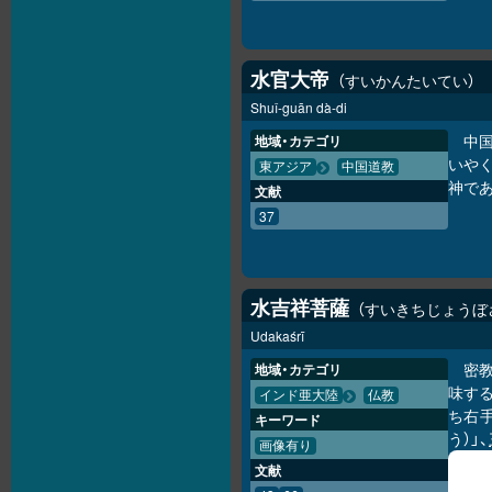
水官大帝
すいかんたいてい
Shuǐ-guān dà-di
中
地域・カテゴリ
いやく
東アジア
中国道教
神であ
文献
37
水吉祥菩薩
すいきちじょうぼ
Udakaśrī
密
地域・カテゴリ
味す
インド亜大陸
仏教
ち右
キーワード
う）」、
画像有り
文献