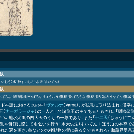
訳
水神
水天
すいおう）
（すいじん）
（すいてん）
訳
嚩嚕拏龍王
婆楼那
婆楼那天
婆留
（ばろな）
（ばろなりゅうおう）
（ばろうな）
（ばろうなてん）
ンド神話における水の神「
ヴァルナ
（Varna）」が仏教に取り込まれ、
王（
ナーガラージャ
）の一人として諸龍王の主であるともされ、「嚩嚕拏龍
持つ。地水火風の四大天のうちの一尊であり、また「
十二天
（じゅうにて
魃や飢饉に際して雨乞いを行う「水天供法（すいてんくほう）」の本尊であ
かれた冠を頂き、亀などの水棲動物の背に乗る姿で表される。
胎蔵界曼荼