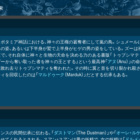
索
ソポタミア神話における、神々の王権の簒奪者にして嵐の鳥。シュメールにお
鳥の姿、あるいは下半身が鷲で上半身がヒゲの男の姿をしている。ズーは
証で、それ自体に神々と生物の天命を決める力のある書版「トゥプシマテ
ズーから奪い取った者を神々の王とする」という最高神「
アヌ
（Anu）」
に敗れ去りトゥプシマティを奪われた。その時に翼と首を切り裂かれ殺さ
ティを回収したのは「
マルドゥーク
（Marduk）」だとする伝承もある。
ランスの民間伝承に伝わる、「
ダストマン
（The Dustman）」や「
オーレ・ル
せてくれるとされる。スアン・スアンは男の妖精で、女の妖精は「
ドルメ