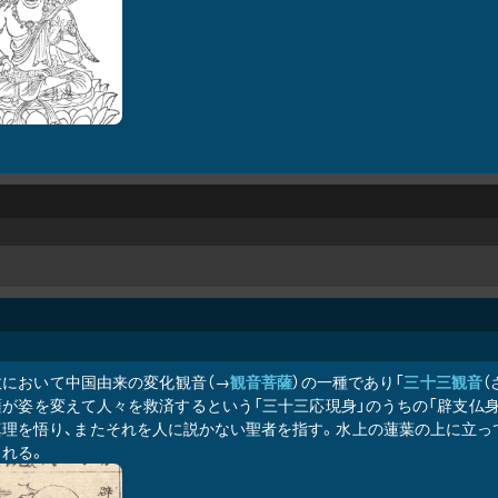
教において中国由来の変化観音（→
観音菩薩
）の一種であり「
三十三観音
（
薩が姿を変えて人々を救済するという「三十三応現身」のうちの「辟支仏身
真理を悟り、またそれを人に説かない聖者を指す。水上の蓮葉の上に立っ
される。