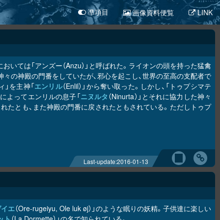
画像資料便覧
LINK
凖項目
いては「アンズー（Anzu）」と呼ばれた。ライオンの頭を持った猛禽
神々の神殿の門番をしていたが、邪心を起こし、世界の至高の支配者で
ィ」を主神「
エンリル
（Enlil）」から奪い取った。しかし、「トゥプシマテ
の命によってエンリルの息子「
ニヌルタ
（Ninurta）」とそれに協力した神々
れたとも、また神殿の門番に戻されたともされている。ただしトゥプ
Last-update:
2016-01-13
ゲイエ
（Ore-rugeiyu, Ole luk øj）」のような眠りの妖精。子供達に楽しい
ット
（La Dormette）」の名で知られている。