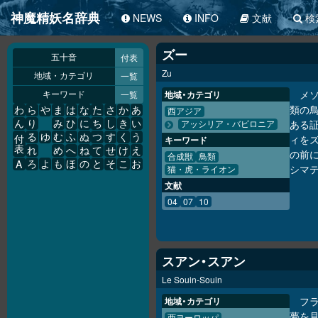
神魔精妖名辞典
NEWS
INFO
文献
検
ズー
付表
五十音
Zu
一覧
地域・カテゴリ
メ
一覧
地域・カテゴリ
キーワード
類の
わ
ら
や
ま
は
な
た
さ
か
あ
西アジア
ある
ん
り
み
ひ
に
ち
し
き
い
アッシリア・バビロニア
る
ゆ
む
ふ
ぬ
つ
す
く
う
ィを
付
キーワード
表
れ
め
へ
ね
て
せ
け
え
の前
合成獣
鳥類
A
ろ
よ
も
ほ
の
と
そ
こ
お
シマ
猫・虎・ライオン
文献
04
07
10
スアン・スアン
Le Souin-Souin
フ
地域・カテゴリ
夢を見