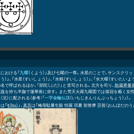
教における「
九曜
（くよう）」及び七曜の一尊。水星のことで、サンスクリッ
う）」、「水星（すいしょう）」、「水精（すいしょう）」、「水大曜（すいたいよう
名で呼ばれるほか、「部陀（ぶだ）」と音写される。北方を司り、
胎蔵界曼
念珠
を持ち半跏で蓮華座に坐す。また梵天火羅九曜図では猿冠を戴く女性
（北）に配される（参考：「
一字金輪仏頂
（いちじきんりんぶっちょう）」）。
は「
बु（bu）
」、
真言
は「唵母駄曩乞殺 怛羅 弭曩 契努摩 莎賀（おんぼだのうき