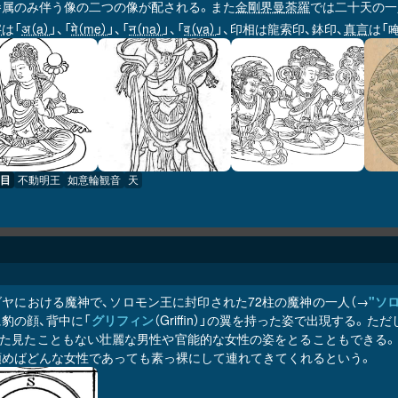
眷属のみ伴う像の二つの像が配される。また
金剛界曼荼羅
では二十天の一
字
は「
अ（a）
」、「
मे（me）
」、「
न（na）
」、「
व（va）
」、印相は龍索印、鉢印、
真言
は「
目
不動明王
如意輪観音
天
ダヤにおける魔神で、ソロモン王に封印された72柱の魔神の一人（→
"ソ
豹の顔、背中に「
グリフィン
（Griffin）」の翼を持った姿で出現する
また見たこともない壮麗な男性や官能的な女性の姿をとることもできる。
頼めばどんな女性であっても素っ裸にして連れてきてくれるという。