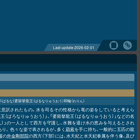
Last-update:
2026-02-01
那
婆留拏龍王
和輪
（ばるな）
（ばるなりゅうおう）
（わりん）
漢字に意訳されたもの。水を司るその性格から竜の姿をしていると考えら
王（ばろなりゅうおう）」、「婆留拏龍王（ばるなりゅうおう）」などの名
ん）」の一人として西方を守護し、水難を退け水の恵みを与えるとされ
り、 色々な姿で表されるが、多く
羂索
を手に持ち、一般的に五匹の龍
羅
の
外金剛部院
の西方（下部）には、水天妃と水天妃眷属を伴う像、及び