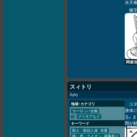
水天
種
関連項
スィトリ
Sytry
ユ
地域・カテゴリ
身体に
ヨーロッパ全般
る。
グリモアなど
間が
キーワード
獣人・獣頭人身
有翼
猫・虎・ライオン
画像有り