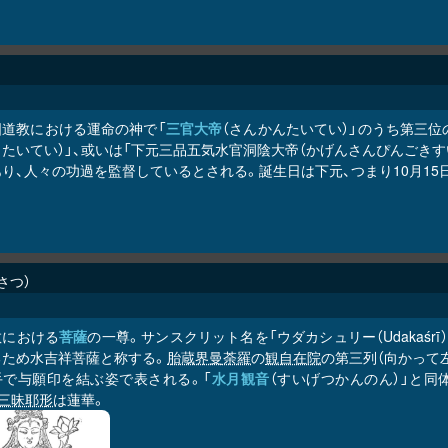
国道教における運命の神で「
三官大帝
（さんかんたいてい）」のうち第三
たいてい）」、或いは「下元三品五気水官洞陰大帝（かげんさんぴんごき
り、人々の功過を監督しているとされる。誕生日は下元、つまり10月15
さつ
教における
菩薩
の一尊。サンスクリット名を「ウダカシュリー（Udakaśrī
るため水吉祥菩薩と称する。
胎蔵界曼荼羅
の
観自在院
の第三列（向かって
手で与願印を結ぶ姿で表される。「
水月観音
（すいげつかんのん）」と同
三昧耶形
は蓮華。