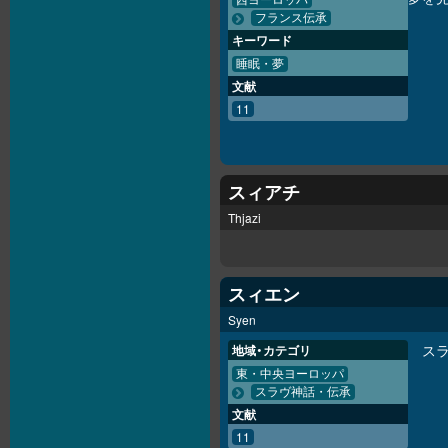
西ヨーロッパ
フランス伝承
キーワード
睡眠・夢
文献
11
スィアチ
Thjazi
スィエン
Syen
ス
地域・カテゴリ
東・中央ヨーロッパ
スラヴ神話・伝承
文献
11