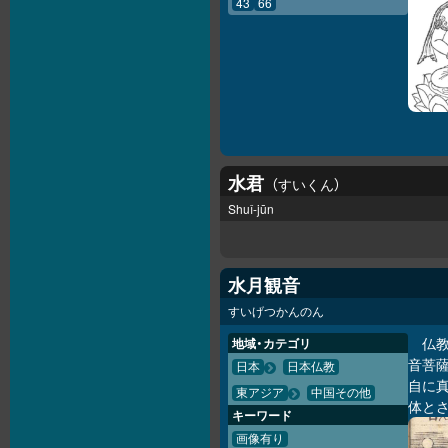
43
66
水君
すいくん
Shuǐ-jūn
水月観音
すいげつかんのん
仏
地域・カテゴリ
音菩
日本
日本仏教
自に
東アジア
中国その他
体と
キーワード
画像有り