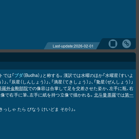
Last-update:
2026-02-01
トでは「
ブダ
（Budha）」と称する。漢訳では水曜のほか「水曜星（すいよ
）」、「辰星（しんしょう）」、「滴星（てきしょう）」、「毚星（ぜんしょう）」
荼羅
外金剛部院
での像容は合掌して足を交差させた姿か、左手に瓶、右
像で右手に筆、左手に紙を持つ立像で描かれる。
北斗曼荼羅
では
第一
っしゃ たら びなう けいどま そか）」。