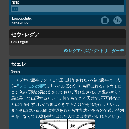
文献
11
Last-update:
2026-01-20
セウ・レグア
Seu Légua
レグア・ボギ・ダ・トリニダーデ
セェレ
Seere
ユダヤの魔神でソロモン王に封印された72柱の魔神の一人
（→
"ソロモンの霊"
）。「セイル（Seir）」とも呼ばれる。トウモロ
コシ色の長髪の男の姿をしており、呼び出されると翼の生えた
馬に乗って出現するという。何でもできる天才で、不可能なこ
とは存在せず、しかもまばたきするだけでそれを行うという。
またそばにいる人間に幸運をもたらす能力があるので彼が特別
何をしなくても彼を呼び出した人間には幸運が訪れるという。