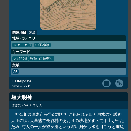
関連項目
陵魚
地域・カテゴリ
東アジア
中国神話
キーワード
人頭獣身
魚類
画像有り
文献
35
Last-update:
2026-02-01
堰大明神
せきだいみょうじん
神奈川県厚木市長谷の堰神社に祀られる田と用水の守護神。
天正の頃、大旱魃で長谷村のあたりの耕地がすべて干上がった
ため、村人の一人が釜ヶ淵という深い淵から水を引こうと堰堤