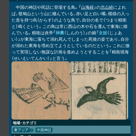
中国の神話や民話に登場する鳥。「
山海経
」の
北山経
によれ
ば、發鳩山という山に棲んでいる、赤い足と白い嘴、模様の入っ
た首を持つ烏（からす）のような鳥で、自分の名で（つまり精衛
と）鳴くという。この鳥は常に西山の木や石を運んで東海に積
んでいる。精衛は炎帝「
神農
（しんのう）」の娘「
女娃
（じょあ
い）」が東海に落ちて溺れ死んでしまった死後の姿であり、自分
が溺れた東海を埋め立てようとしているのだという。これに倣
って実現しない無謀な計画を進めようとすることを「精衛填海
（せいえいてんかい）」と言う。
地域・カテゴリ
東アジア
中国神話