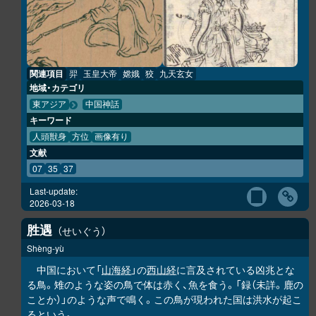
関連項目
羿
玉皇大帝
嫦娥
狡
九天玄女
地域・カテゴリ
東アジア
中国神話
キーワード
人頭獣身
方位
画像有り
文献
07
35
37
Last-update:
2026-03-18
胜
遇
せいぐう
Shèng-yù
中国において「
山海経
」の
西山経
に言及されている凶兆とな
る鳥。雉のような姿の鳥で体は赤く、魚を食う。「録（未詳。鹿の
ことか）」のような声で鳴く。この鳥が現われた国は洪水が起こ
るという。