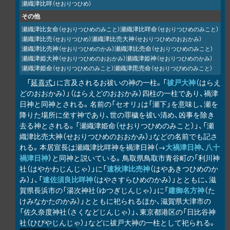
瀬織津比咩
（せおりつひめ）
その他
瀬織津比女命
瀬織津比咩命
（せおりつひめのみこと）
（せおりつひめのみこと）
瀬織津比売
瀬織津比売大神
（せおりつひめ）
（せおりつひめのおおかみ）
瀬織津比売神
瀬織津比売命
（せおりつひめのかみ）
（せおりつひめのみこと）
瀬織津姫大神
瀬織津姫神
（せおりつひめのおおかみ）
（せおりつひめのかみ）
瀬織津姫命
瀬織津毘売命
（せおりつひめのみこと）
（せおりつびめのみこと）
「
延喜式
」に言及されるお祓いの神の一柱。「
祓戸大神
（はらえ
どのおおかみ）」（はらえどのおおかみ）四柱の一柱であり、禍津
日神と同神とされる。名前の「セオリ」は「瀬下」を意味し、瀬を
降りた場所に坐す神であり、世の罪穢を祓い清め、凶事を除き
去る神とされる。「瀬織津姫命（せおりつひめのみこと）」、「瀬
織津比売大神（せおりつひめのおおかみ）」などの名前でも記さ
れる。本居宣長は瀬織津比咩神を禍津日神（→
大禍津日神
、
八十
禍津日神
）と同神と説いている。鳥取県鳥取市青谷町の「利川神
社（はやかわじんじゃ）」に「
速秋津比売神
（はやあきつひめのか
み）」、「
速佐須良比咩神
（はやさすらひめのかみ）」とともに、滋
賀県長浜市の「湯次神社（ゆつぎじんじゃ）」に「
建御名方神
（た
けみなかたのかみ）」とともに祀られるほか、滋賀県大津市の
「佐久奈度神社（さくなどじんじゃ）」、東京都港区の「日比谷神
社（ひびやじんじゃ）」などに祓戸大神の一柱として祀られる。