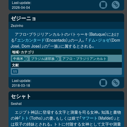
Last-update:
2026-04-04
ゼジーニョ
Zezinho
アフロ・ブラジリアンカルトのバトゥーキ（Batuque）におけ
る「
エンカンタード
（Encantado）」の一人。「
ドム・ジョゼ
（Dom
José, Dom Jose）」の「一族」に属するとされる。
地域・カテゴリ
中南米
ブラジル諸部族
アフロ・ブラジリアンカルト
文献
11
Last-update:
2018-03-18
セシャト
Seshat
エジプト神話に登場する文字と測量を司る女神。知識と書物
の神「
トト
（Totho）」の妻、もしくは娘で「
マフート
（Mafdet）」と
は双子の姉妹とされる。トトに付随する女神として文字や測量