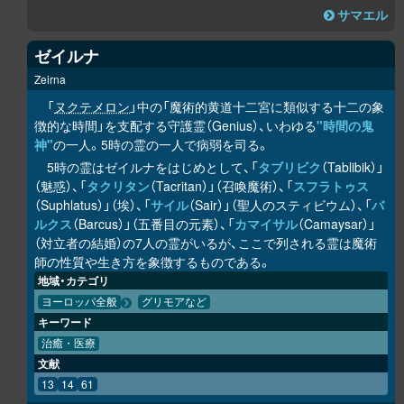
サマエル
ゼイルナ
Zeirna
「
ヌクテメロン
」中の「魔術的黄道十二宮に類似する十二の象
徴的な時間」を支配する守護霊（Genius）、いわゆる
"時間の鬼
神"
の一人。5時の霊の一人で病弱を司る。
5時の霊はゼイルナをはじめとして、「
タブリビク
（Tablibik）」
（魅惑）、「
タクリタン
（Tacritan）」（召喚魔術）、「
スフラトゥス
（Suphlatus）」（埃）、「
サイル
（Sair）」（聖人のスティビウム）、「
バ
ルクス
（Barcus）」（五番目の元素）、「
カマイサル
（Camaysar）」
（対立者の結婚）の7人の霊がいるが、ここで列される霊は魔術
師の性質や生き方を象徴するものである。
地域・カテゴリ
ヨーロッパ全般
グリモアなど
キーワード
治癒・医療
文献
13
14
61