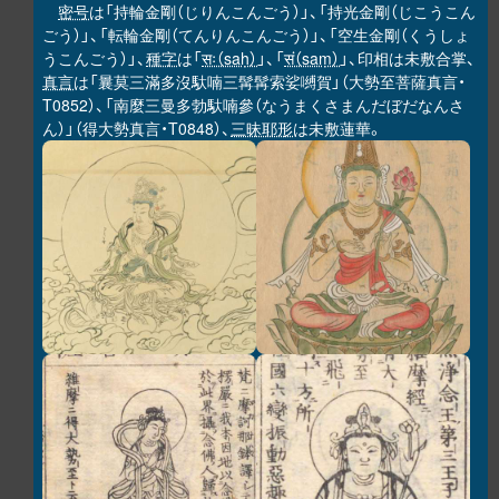
密号
は「持輪金剛（じりんこんごう）」、「持光金剛（じこうこん
ごう）」、「転輪金剛（てんりんこんごう）」、「空生金剛（くうしょ
うこんごう）」、
種字
は「
सः（saḥ）
」、「
सं（saṃ）
」、印相は未敷合掌、
真言
は「曩莫三滿多沒馱喃三髯髯索娑嚩賀」（大勢至菩薩真言・
T0852）、「南麼三曼多勃馱喃參（なうまくさまんだぼだなんさ
ん）」（得大勢真言・T0848）、
三昧耶形
は未敷蓮華。