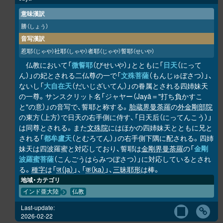
意味漢訳
勝
（しょう）
音写漢訳
惹耶
社耶
者耶
誓耶
（じゃや）
（しゃや）
（じゃや）
（せいや）
仏教において「
微誓耶
（びせいや）」とともに「
日天
（にって
ん）」の妃とされる二仏尊の一で「
文殊菩薩
（もんじゅぼさつ）」、
ないし「
大自在天
（だいじざいてん）」の眷属とされる四姉妹天
の一尊。サンスクリット名「ジャヤー（Jayā＝"打ち負かすこ
と"の意）」の音写で、誓耶と称する。
胎蔵界曼荼羅
の
外金剛部院
の東方（上方）で日天の右手側に侍す、「日天后（にってんこう）」
は同尊とされる。また
文殊院
にはほかの四姉妹天とともに兄と
される「
都牟盧天
（とむろてん）」の右手側下隅に配される。四姉
妹天は四波羅蜜と対応しており、誓耶は
金剛界曼荼羅
の「
金剛
波羅蜜菩薩
（こんごうはらみつぼさつ）」に対応しているとされ
る。
種字
は「
ज（ja）
」、「
क（ka）
」、
三昧耶形
は棒。
地域・カテゴリ
インド亜大陸
仏教
Last-update:
2026-02-22