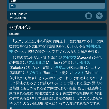
文献
24
Last-update:
2026-01-20
セザルビル
Sezarbil
「
ヌクテメロン
」中の「魔術的黄道十二宮に類似する十二の象
徴的な時間」を支配する守護霊（Genius）、いわゆる
"時間の鬼
神"
の一人。10時の霊の一人でデヴィル、ないし敵意を司る。
10時の霊はセザルビルを筆頭に「
アゼウフ
（Azeuph）」（子供
の殺戮者）、「
アルミルス
（Armilus）」（色欲）、「
カタリス
（Kataris）」（犬、ないし冒涜）、「
ラザニル
（Razanil）」（オニキス
（縞瑪瑙））、「
ブカフィ
（Bucaphi）」（魔女）、「
マスト
（Mastho）」
（幻影ないし迷妄）、と７人がいるがこれらは象徴するものによ
って関連があるように語られる。ここで語られる霊は、賢人の
全能性に苦しめられる者の象徴であり、悪魔、あるいは悪魔に
象徴される敵意、悪性の愛である子供に対する殺戮欲求、悪性
の神である金（そして金銭欲）、冒涜の象徴としての犬、彼らが
持つことのない縞瑪瑙、彼らにとっての真実である迷妄であ
る。