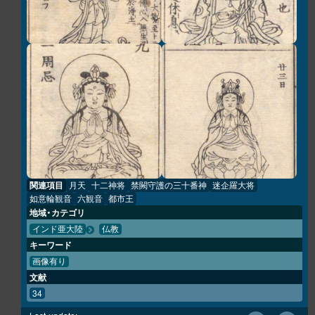
関連項目
月天
十二神将
禁闕守護の三十番神
迷企羅大将
如意輪観音
六観音
都市王
地域・カテゴリ
インド亜大陸
仏教
キーワード
画像有り
文献
34