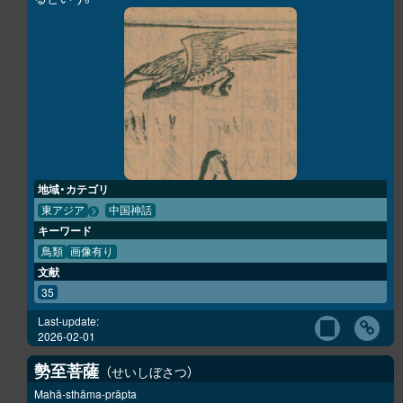
地域・カテゴリ
東アジア
中国神話
キーワード
鳥類
画像有り
文献
35
Last-update:
2026-02-01
勢至菩薩
せいしぼさつ
Mahā-sthāma-prāpta