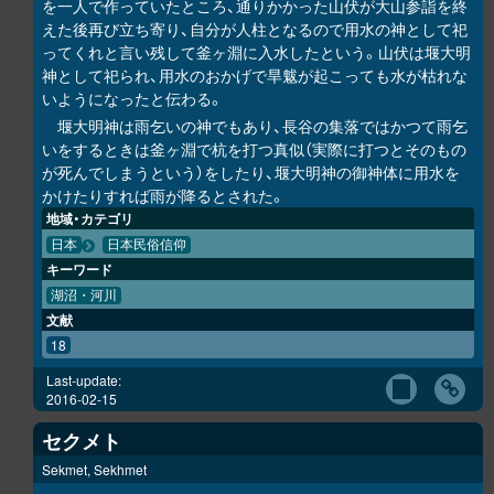
を一人で作っていたところ、通りかかった山伏が大山参詣を終
えた後再び立ち寄り、自分が人柱となるので用水の神として祀
ってくれと言い残して釜ヶ淵に入水したという。山伏は堰大明
神として祀られ、用水のおかげで旱魃が起こっても水が枯れな
いようになったと伝わる。
堰大明神は雨乞いの神でもあり、長谷の集落ではかつて雨乞
いをするときは釜ヶ淵で杭を打つ真似（実際に打つとそのもの
が死んでしまうという）をしたり、堰大明神の御神体に用水を
かけたりすれば雨が降るとされた。
地域・カテゴリ
日本
日本民俗信仰
キーワード
湖沼・河川
文献
18
Last-update:
2016-02-15
セクメト
Sekmet, Sekhmet