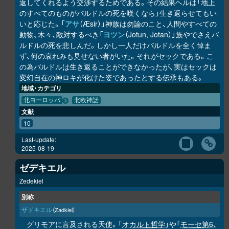
返してくれるよう交渉するためである。その結果ヘルは「地上
のすべてのものがバルドルの死を嘆くなら」生き返らせてもい
いと応じた。「
アサ
（Æsir）」神族は勿論のこと、人間やすべての
動物、木々、敵対するべき「
ヨツン
（Jotun, Jotan）」族やでさえバ
ルドルの死を悲しんだ。しかし一人だけバルドルを全く悼ま
ず、何の哀れみも見せない者がいた。それがセックである。こ
の為バルドルは生き返ることができなかったが、実はセックは
変幻自在の神ロキが化けた姿であったとする伝承もある。
地域・カテゴリ
北ヨーロッパ
北欧神話
文献
10
Last-update:
2025-08-19
ゼデキエル
Zedekiel
別称
ザドキエル
（Zadkiel）
グリモアに言及される天使。「
オカルト哲学
」や「
モーセ第6、