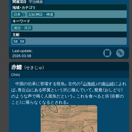
関連項目
宇治橋姫
地域・カテゴリ
日本
記紀神話・神道
キーワード
湖沼・河川
文献
58
59
Last-update:
2026-03-08
赤鱬
せきじゅ
Chìrú
中国の伝承に登場する怪魚。古代の「
山海経
」の
南山経
によれ
ば、青丘山にある即翼という沢に棲んでいて、鴛鴦（おしどり）
のような声で鳴く人面魚だという。これを食べると疥（疥癬の
こと）に罹らなくなるとされる。