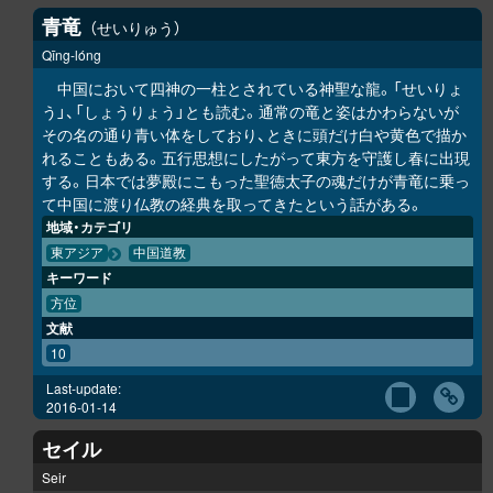
青竜
せいりゅう
Qīng-lóng
中国において四神の一柱とされている神聖な龍。「せいりょ
う」、「しょうりょう」とも読む。通常の竜と姿はかわらないが
その名の通り青い体をしており、ときに頭だけ白や黄色で描か
れることもある。五行思想にしたがって東方を守護し春に出現
する。日本では夢殿にこもった聖徳太子の魂だけが青竜に乗っ
て中国に渡り仏教の経典を取ってきたという話がある。
地域・カテゴリ
東アジア
中国道教
キーワード
方位
文献
10
Last-update:
2016-01-14
セイル
Seir