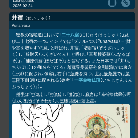
Last-update:
2026-02-24
井宿
せいしゅく
Punarvasu
密教の宿曜道において「
二十八宿
（にじゅうはっしゅく）」及
び二十七宿の一つ。インドでは「プナルバス（Punarvasu）＝"財
や富を増やす"の意」と呼ばれ、井宿、「増財宿（ぞうざいしゅ
く）」、「服財天（ふくざいてん）」と呼び、「富那樓婆蘇（ふなるば
そ）」、「補捺伐蘇（ほだばそ）」と音写する。また日本では「井（ち
ちりぼし）」の和名を当てる。
胎蔵界曼荼羅
外金剛部院
では東方
（上側）に配され、像容は右手に
蓮珠
を持つ。
北斗曼荼羅
では
第
三院
下側（南）に配される（参考：「
一字金輪仏頂
（いちじきんりん
ぶっちょう）」）。
種字
は「
पु（pu）
」、「
न（na）
」、「
रो（ro）
」、
真言
は「唵補捺伐蘇莎呵
（おんほだばそそわか）」、
三昧耶形
は蓮上星。