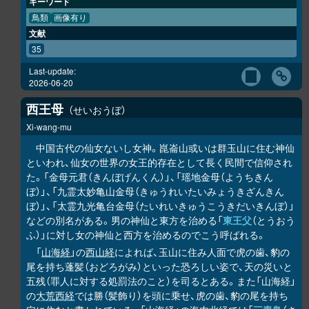
キーワード
鳥類
画像有り
文献
35
Last-update:
2026-06-20
西王母
せいおうぼ
Xi-wang-mu
中国古代の仙女ないし女神。崑崙山或いは群玉山に住む神仙
といわれ、仙女の世界の女王的存在として長く民間で信仰され
た。「金母元君（きんぼげんくん）」、「瑶地金母（ようちきん
ぼ）」、「九霊太妙亀山金母（きゅうれいたいみょうきざんきん
ぼ）」、「太霊九光亀台金母（たいれいきゅうこうきだいきんぼ）」
などの別名がある。男の神仙と東方を治める「
東王父
（とうおう
ふ）」に対し女の神仙と西方を治めるのでこう呼ばれる。
「
山海経
」の
西山経
によれば、玉山に住み人面で虎の歯、豹の
尾を持ち蓬髪（おどろがみ）といった恐ろしい姿で、天の災いと
五残（罪人に対する処罰法のこと）を司るとある。また「山海経」
の
大荒西経
では勝（髪飾り）を頭に乗せ、虎の歯、豹の尾を持ち