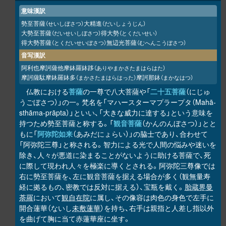
意味漢訳
勢至菩薩
大精進
（せいしぼさつ）
（だいしょうじん）
大勢至菩薩
得大勢
（だいせいしぼさつ）
（とくだいせい）
得大勢菩薩
無辺光菩薩
（とくだいせいぼさつ）
（むへんこうぼさつ）
音写漢訳
阿利也摩訶薩他摩鉢羅鉢
（ありやまかさたまはらはた）
跢
摩訶薩駄摩鉢羅鉢多
摩訶那鉢
（まかさたまはらはった）
（まかなはつ）
仏教における
菩薩
の一尊で八大菩薩や「
二十五菩薩
（にじゅ
うごぼさつ）」の一。梵名を「マハースターマプラープタ（Mahā-
sthāma-prāpta）」といい、「大きな威力に達する」という意味を
持つため勢至菩薩と称する。「
観音菩薩
（かんのんぼさつ）」とと
もに「
阿弥陀如来
（あみだにょらい）」の脇士であり、合わせて
「阿弥陀三尊」と称される。智力による光で人間の悩みや迷いを
除き、人々が悪道に染まることがないように助ける菩薩で、死
に際して現われ人々を極楽に導くとされる。阿弥陀三尊像では
右に勢至菩薩を、左に観音菩薩を据える場合が多く（観無量寿
経に拠るもの、密教では反対に据える）、宝瓶を戴く。
胎蔵界曼
荼羅
において
観自在院
に属し、その像容は肉色の身色で左手に
開合蓮華（ないし
未敷蓮華
）を持ち、右手は親指と人差し指以外
を曲げて胸に当て赤蓮華座に坐す。