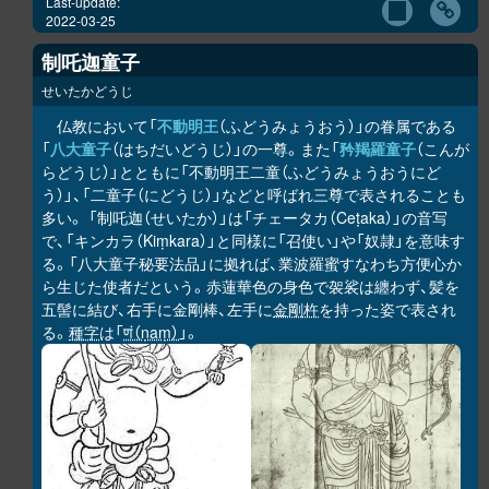
Last-update:
2022-03-25
制吒迦童子
せいたかどうじ
仏教において「
不動明王
（ふどうみょうおう）」の眷属である
「
八大童子
（はちだいどうじ）」の一尊。また「
矜羯羅童子
（こんが
らどうじ）」とともに「不動明王二童（ふどうみょうおうにど
う）」、「二童子（にどうじ）」などと呼ばれ三尊で表されることも
多い。 「制吒迦（せいたか）」は「チェータカ（Ceṭaka）」の音写
で、「キンカラ（Kiṃkara）」と同様に「召使い」や「奴隷」を意味す
る。「八大童子秘要法品」に拠れば、業波羅蜜すなわち方便心か
ら生じた使者だという。赤蓮華色の身色で袈裟は纏わず、髪を
五髻に結び、右手に金剛棒、左手に
金剛杵
を持った姿で表され
る。
種字
は「
णं（ṇaṃ）
」。