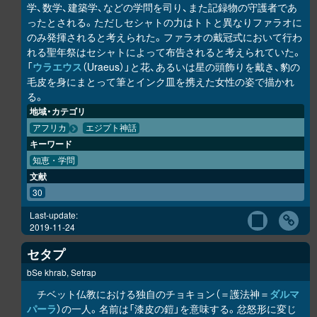
学、数学、建築学、などの学問を司り、また記録物の守護者であ
ったとされる。ただしセシャトの力はトトと異なりファラオに
のみ発揮されると考えられた。ファラオの戴冠式において行わ
れる聖年祭はセシャトによって布告されると考えられていた。
「
ウラエウス
（Uraeus）」と花、あるいは星の頭飾りを戴き、豹の
毛皮を身にまとって筆とインク皿を携えた女性の姿で描かれ
る。
地域・カテゴリ
アフリカ
エジプト神話
キーワード
知恵・学問
文献
30
Last-update:
2019-11-24
セタプ
bSe khrab, Setrap
チベット仏教における独自のチョキョン（＝護法神＝
ダルマ
パーラ
）の一人。名前は「漆皮の鎧」を意味する。忿怒形に変じ