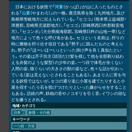
日本における妖怪で「
河童
（かっぱ）」が山に入ったものとさ
れる「
山童
（やまわろ）」の一種。鹿児島県を除く九州地方、及び
島根県壱岐地方に伝えられている。「セココ」（熊本県上益城郡・
球麿郡、宮崎県児湯郡地方）、「セコゴ」（宮崎県西臼杵郡鞍安地
方）、「セコンボ」（大分県南海部郡、宮崎県臼杵の山地一帯）など
地方によって色々な呼び名がある。セコという名前は、狩りの
時に獲物を狩り出す役目である「勢子」に因んだものと考えら
れ、勢子の「ほーいほーい」といった掛け声を良く真似たとい
う。その姿は芥子坊主（頭頂だけ髪を残して他を全部剃り結わ
える弁髪のような髪型）の少年の姿、一つ目で体毛が全くない
人間の姿、猫ぐらいの大きさの獣の姿など、色々な話が伝わっ
ている（姿は見えないとされることもある）。あまり人に害を与
える妖怪ではないが、セコの通り道に小屋を建てたりすると小
屋を揺すったり石を投げつけたりといった嫌がらせをすること
もある。読経の声、鉄砲の音やノコギリを引く音、イワシの頭な
どを嫌うとされる。
地域・カテゴリ
日本
妖怪・その他
キーワード
一つ目・片目