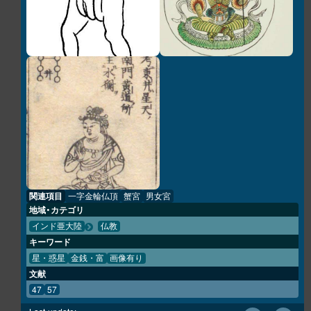
関連項目
一字金輪仏頂
蟹宮
男女宮
地域・カテゴリ
インド亜大陸
仏教
キーワード
星・惑星
金銭・富
画像有り
文献
47
57