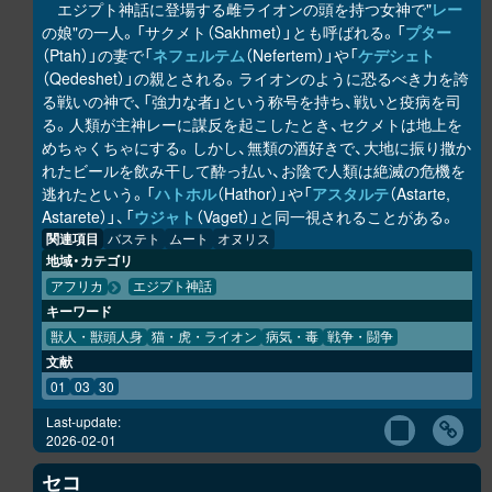
エジプト神話に登場する雌ライオンの頭を持つ女神で"
レー
の娘"の一人。「サクメト（Sakhmet）」とも呼ばれる。「
プター
（Ptah）」の妻で「
ネフェルテム
（Nefertem）」や「
ケデシェト
（Qedeshet）」の親とされる。ライオンのように恐るべき力を誇
る戦いの神で、「強力な者」という称号を持ち、戦いと疫病を司
る。人類が主神レーに謀反を起こしたとき、セクメトは地上を
めちゃくちゃにする。しかし、無類の酒好きで、大地に振り撒か
れたビールを飲み干して酔っ払い、お陰で人類は絶滅の危機を
逃れたという。「
ハトホル
（Hathor）」や「
アスタルテ
（Astarte,
Astarete）」、「
ウジャト
（Vaget）」と同一視されることがある。
関連項目
バステト
ムート
オヌリス
地域・カテゴリ
アフリカ
エジプト神話
キーワード
獣人・獣頭人身
猫・虎・ライオン
病気・毒
戦争・闘争
文献
01
03
30
Last-update:
2026-02-01
セコ