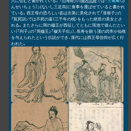
穴に住むと書かれている。「山海経」の
海内北経
では「
三青鳥
（さ
んせいちょう）」(ないし三足烏)に食事を運ばせていると書かれ
ている。西王母の恐ろしい姿は次第に美化されて「淮南子」の
「覧冥訓」では不死の薬（三千年の桃）をもった絶世の美女とさ
れる。またさらに周の穆王が西征してともに瑶池で遊んだとい
い（「列子」の「周穆王」「穆天子伝」）、長寿を願う漢の武帝が仙桃
を与えられたという伝説ができ、漢代には西王母信仰が広く行
われた。