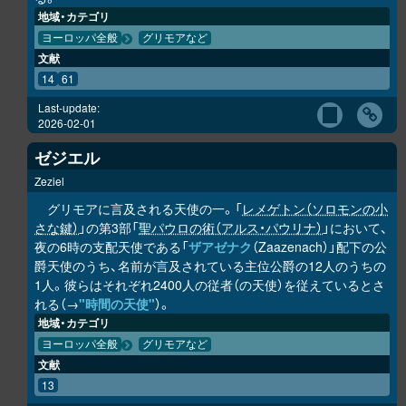
地域・カテゴリ
ヨーロッパ全般
グリモアなど
文献
14
61
Last-update:
2026-02-01
ゼジエル
Zeziel
グリモアに言及される天使の一。「
レメゲトン（ソロモンの小
さな鍵）
」の第3部「
聖パウロの術（アルス・パウリナ）
」において、
夜の6時の支配天使である「
ザアゼナク
（Zaazenach）」配下の公
爵天使のうち、名前が言及されている主位公爵の12人のうちの
1人。彼らはそれぞれ2400人の従者（の天使）を従えているとさ
れる（→
"時間の天使"
）。
地域・カテゴリ
ヨーロッパ全般
グリモアなど
文献
13