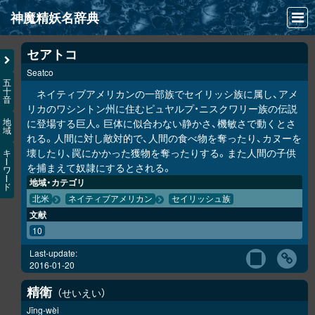
神魔精妖名辞典
NEWS
セアトコ
Seatco
INFO
五
十
ネイティブアメリカンの一部族でセイリッシ族に属し、アメ
音
文献
リカのワシントン州に住むピュヤルプ・ニスクワリー族の伝説
に登場する巨人。巨体に似合わない静かさ、機敏さで動くとさ
地
域
検索
れる。人間に対し敵対的で、人間の食べ物を奪ったり、カヌーを
壊したり、罠にかかった獲物を奪ったりする。また人間の子供
キ
凖項目
ー
を捕まえて奴隷にするとされる。
ワ
ー
地域・カテゴリ
ド
画像資料便覧
北米
ネイティブアメリカン
セイリッシュ族
文献
LINK
10
Last-update:
2016-01-20
精衛
せいえい
Jīng-wèi