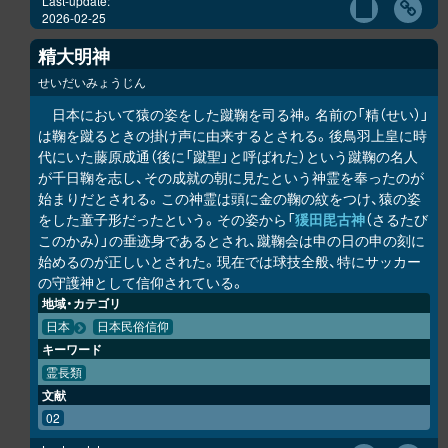
Last-update:
2026-02-25
精大明神
せいだいみょうじん
日本において猿の姿をした蹴鞠を司る神。名前の「精（せい）」
は鞠を蹴るときの掛け声に由来するとされる。後鳥羽上皇に時
代にいた藤原成通（後に「蹴聖」と呼ばれた）という蹴鞠の名人
が千日鞠を志し、その成就の朝に見たという神霊を奉ったのが
始まりだとされる。この神霊は頭に金の鞠の紋をつけ、猿の姿
をした童子形だったという。その姿から「
猨田毘古神
（さるたび
このかみ）」の垂迹身であるとされ、蹴鞠会は申の日の申の刻に
始めるのが正しいとされた。現在では球技全般、特にサッカー
の守護神として信仰されている。
地域・カテゴリ
日本
日本民俗信仰
キーワード
霊長類
文献
02