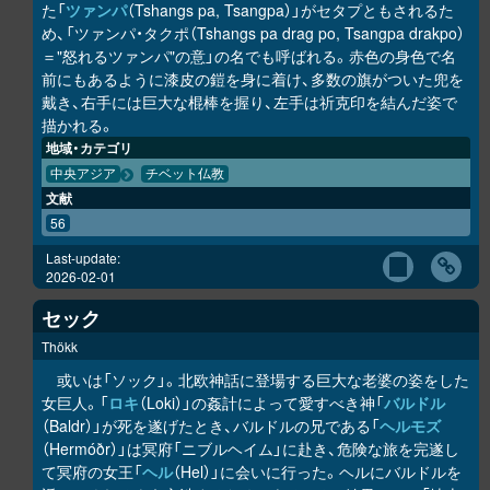
た「
ツァンパ
（Tshangs pa, Tsangpa）」がセタプともされるた
め、「ツァンパ・タクポ（Tshangs pa drag po, Tsangpa drakpo）
＝"怒れるツァンパ"の意」の名でも呼ばれる。赤色の身色で名
前にもあるように漆皮の鎧を身に着け、多数の旗がついた兜を
戴き、右手には巨大な棍棒を握り、左手は祈克印を結んだ姿で
描かれる。
地域・カテゴリ
中央アジア
チベット仏教
文献
56
Last-update:
2026-02-01
セック
Thökk
或いは「ソック」。北欧神話に登場する巨大な老婆の姿をした
女巨人。「
ロキ
（Loki）」の姦計によって愛すべき神「
バルドル
（Baldr）」が死を遂げたとき、バルドルの兄である「
ヘルモズ
（Hermóðr）」は冥府「ニブルヘイム」に赴き、危険な旅を完遂し
て冥府の女王「
ヘル
（Hel）」に会いに行った。ヘルにバルドルを