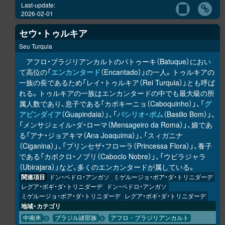
Last-update:
2026-02-01
セウ・トゥルキア
Seu Turquia
アフロ・ブラジリアンカルトのバトゥーキ（Batuque）におい
て高位の「
エンカンタード
（Encantado）」の一人。トゥルキアの
一族の長であるため「レイ・トゥルキア（Rei Turquia）」とも呼ば
れる。トゥルキアの一族はエンカンタードの中でも最大級の所
属人数であり、息子である「カボキーニョ（Caboquinho）」、「
グ
アピンダイア
（Guapindaia）」、「
バシリオ・ボム
（Basilio Bom）」、
「メンサジェイル・ダ・ローマ（Mensageiro da Roma）」、娘であ
る「アナ・ジョアキマ（Ana Joaquima）」、「スィガニナ
（Ciganina）」、「プリンセザ・フローラ（Princessa Flora）」、養子
である「カボクロ・ノブリ（Caboclo Nobre）」、「ウビラジャラ
（Ubirajara）」など、多くのエンカンタードが属している。
関連項目
ドン・ペドロ・アンガソ
ミゲルージョ・ボア・ダ・トリニダーデ
レグア・ボギ・ダ・トリニダーデ
ドン・ペドロ・アンガソ
ミゲルージョ・ボア・ダ・トリニダーデ
レグア・ボギ・ダ・トリニダーデ
地域・カテゴリ
中南米
ブラジル諸部族
アフロ・ブラジリアンカルト