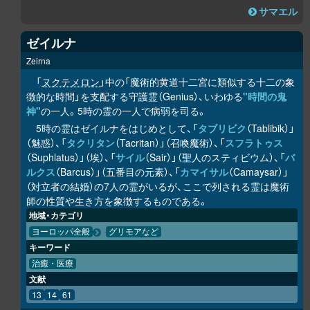
サマエル
ゼイルナ
Zeirna
「
ヌクテメロン
」中の「魔術的黄道十二宮に類似する十二の象
徴的な時間」を支配する守護霊（Genius）、いわゆる
"時間の鬼
神"
の一人。5時の霊の一人で病弱を司る。
5時の霊はゼイルナをはじめとして、「
タブリビク
（Tablibik）」
（魅惑）、「
タクリタン
（Tacritan）」（召喚魔術）、「
スフラトゥス
（Suphlatus）」（埃）、「
サイル
（Sair）」（聖人のスティビウム）、「
バ
ルクス
（Barcus）」（五番目の元素）、「
カマイサル
（Camaysar）」
（対立者の結婚）の7人の霊がいるが、ここで列される霊は魔術
師の性質や生き方を象徴するものである。
地域・カテゴリ
ヨーロッパ全般
グリモアなど
キーワード
治癒・医療
文献
13
14
61