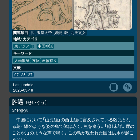
関連項目
羿
玉皇大帝
嫦娥
狡
九天玄女
地域・カテゴリ
東アジア
中国神話
キーワード
人頭獣身
方位
画像有り
文献
07
35
37
Last-update:
2026-03-18
胜
遇
せいぐう
Shèng-yù
中国において「
山海経
」の
西山経
に言及されている凶兆とな
る鳥。雉のような姿の鳥で体は赤く、魚を食う。「録（未詳。鹿の
ことか）」のような声で鳴く。この鳥が現われた国は洪水が起こ
るという。