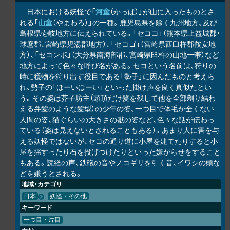
日本における妖怪で「
河童
（かっぱ）」が山に入ったものとさ
れる「
山童
（やまわろ）」の一種。鹿児島県を除く九州地方、及び
島根県壱岐地方に伝えられている。「セココ」（熊本県上益城郡・
球麿郡、宮崎県児湯郡地方）、「セコゴ」（宮崎県西臼杵郡鞍安地
方）、「セコンボ」（大分県南海部郡、宮崎県臼杵の山地一帯）など
地方によって色々な呼び名がある。セコという名前は、狩りの
時に獲物を狩り出す役目である「勢子」に因んだものと考えら
れ、勢子の「ほーいほーい」といった掛け声を良く真似たとい
う。その姿は芥子坊主（頭頂だけ髪を残して他を全部剃り結わ
える弁髪のような髪型）の少年の姿、一つ目で体毛が全くない
人間の姿、猫ぐらいの大きさの獣の姿など、色々な話が伝わっ
ている（姿は見えないとされることもある）。あまり人に害を与
える妖怪ではないが、セコの通り道に小屋を建てたりすると小
屋を揺すったり石を投げつけたりといった嫌がらせをすること
もある。読経の声、鉄砲の音やノコギリを引く音、イワシの頭な
どを嫌うとされる。
地域・カテゴリ
日本
妖怪・その他
キーワード
一つ目・片目