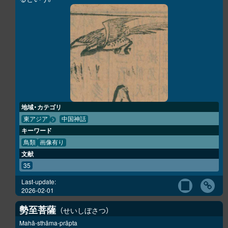
地域・カテゴリ
東アジア
中国神話
キーワード
鳥類
画像有り
文献
35
Last-update:
2026-02-01
勢至菩薩
せいしぼさつ
Mahā-sthāma-prāpta