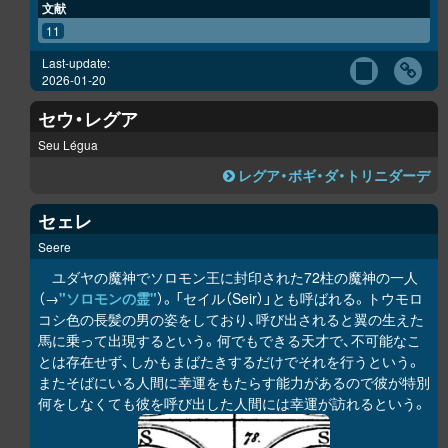
文献
11
Last-update:
2026-01-20
セウ・レグア
Seu Légua
レグア・ボギ・ダ・トリニダーデ
セェレ
Seere
ユダヤの魔神でソロモン王に封印された72柱の魔神の一人
（→
"ソロモンの霊"
）。「セイル（Seir）」とも呼ばれる。トウモロ
コシ色の長髪の男の姿をしており、呼び出されると翼の生えた
馬に乗って出現するという。何でもできる天才で、不可能なこ
とは存在せず、しかもまばたきするだけでそれを行うという。
またそばにいる人間に幸運をもたらす能力があるので彼が特別
何をしなくても彼を呼び出した人間には幸運が訪れるという。