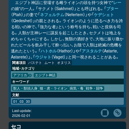
エジプト神話に登場する雌ライオンの頭を持つ女神で"
レー
の娘"の一人。「サクメト（Sakhmet）」とも呼ばれる。「
プター
（Ptah）」の妻で「
ネフェルテム
（Nefertem）」や「
ケデシェト
（Qedeshet）」の親とされる。ライオンのように恐るべき力を誇
る戦いの神で、「強力な者」という称号を持ち、戦いと疫病を司
る。人類が主神レーに謀反を起こしたとき、セクメトは地上を
めちゃくちゃにする。しかし、無類の酒好きで、大地に振り撒か
れたビールを飲み干して酔っ払い、お陰で人類は絶滅の危機を
逃れたという。「
ハトホル
（Hathor）」や「
アスタルテ
（Astarte,
Astarete）」、「
ウジャト
（Vaget）」と同一視されることがある。
関連項目
バステト
ムート
オヌリス
地域・カテゴリ
アフリカ
エジプト神話
キーワード
獣人・獣頭人身
猫・虎・ライオン
病気・毒
戦争・闘争
文献
01
03
30
Last-update:
2026-02-01
セコ