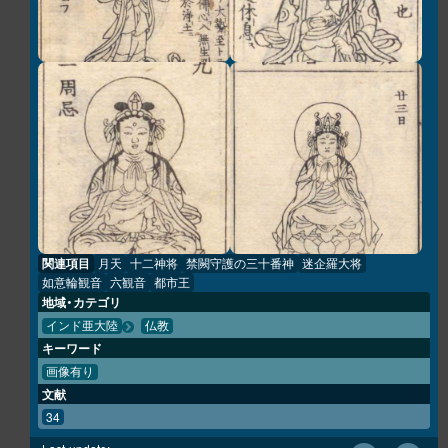
関連項目
月天
十二神将
禁闕守護の三十番神
迷企羅大将
如意輪観音
六観音
都市王
地域・カテゴリ
インド亜大陸
仏教
キーワード
画像有り
文献
34