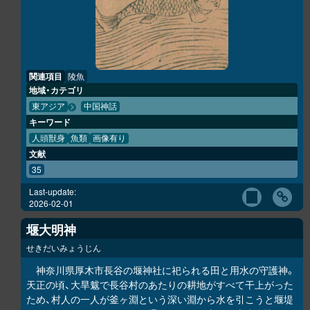
関連項目
陵魚
地域・カテゴリ
東アジア
中国神話
キーワード
人頭獣身
魚類
画像有り
文献
35
Last-update:
2026-02-01
堰大明神
せきだいみょうじん
神奈川県厚木市長谷の堰神社に祀られる田と用水の守護神。
天正の頃、大旱魃で長谷村のあたりの耕地がすべて干上がった
ため、村人の一人が釜ヶ淵という深い淵から水を引こうと堰堤