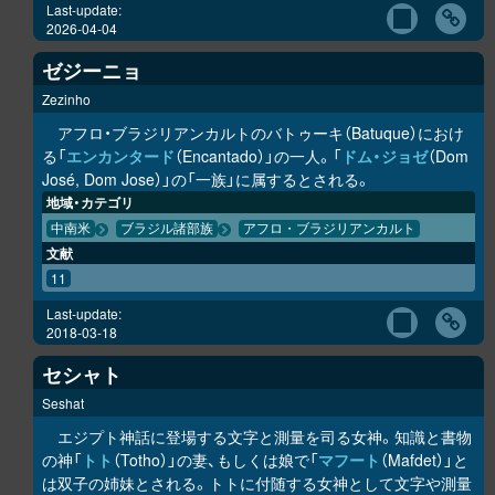
Last-update:
2026-04-04
ゼジーニョ
Zezinho
アフロ・ブラジリアンカルトのバトゥーキ（Batuque）におけ
る「
エンカンタード
（Encantado）」の一人。「
ドム・ジョゼ
（Dom
José, Dom Jose）」の「一族」に属するとされる。
地域・カテゴリ
中南米
ブラジル諸部族
アフロ・ブラジリアンカルト
文献
11
Last-update:
2018-03-18
セシャト
Seshat
エジプト神話に登場する文字と測量を司る女神。知識と書物
の神「
トト
（Totho）」の妻、もしくは娘で「
マフート
（Mafdet）」と
は双子の姉妹とされる。トトに付随する女神として文字や測量