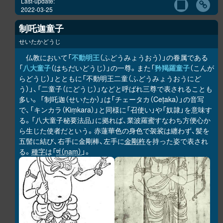
Last-update:
2022-03-25
制吒迦童子
せいたかどうじ
仏教において「
不動明王
（ふどうみょうおう）」の眷属である
「
八大童子
（はちだいどうじ）」の一尊。また「
矜羯羅童子
（こんが
らどうじ）」とともに「不動明王二童（ふどうみょうおうにど
う）」、「二童子（にどうじ）」などと呼ばれ三尊で表されることも
多い。 「制吒迦（せいたか）」は「チェータカ（Ceṭaka）」の音写
で、「キンカラ（Kiṃkara）」と同様に「召使い」や「奴隷」を意味す
る。「八大童子秘要法品」に拠れば、業波羅蜜すなわち方便心か
ら生じた使者だという。赤蓮華色の身色で袈裟は纏わず、髪を
五髻に結び、右手に金剛棒、左手に
金剛杵
を持った姿で表され
る。
種字
は「
णं（ṇaṃ）
」。