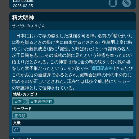
Last-update:
2026-02-25
精大明神
せいだいみょうじん
日本において猿の姿をした蹴鞠を司る神。名前の「精（せい）」
は鞠を蹴るときの掛け声に由来するとされる。後鳥羽上皇に時
代にいた藤原成通（後に「蹴聖」と呼ばれた）という蹴鞠の名人
が千日鞠を志し、その成就の朝に見たという神霊を奉ったのが
始まりだとされる。この神霊は頭に金の鞠の紋をつけ、猿の姿
をした童子形だったという。その姿から「
猨田毘古神
（さるたび
このかみ）」の垂迹身であるとされ、蹴鞠会は申の日の申の刻に
始めるのが正しいとされた。現在では球技全般、特にサッカー
の守護神として信仰されている。
地域・カテゴリ
日本
日本民俗信仰
キーワード
霊長類
文献
02