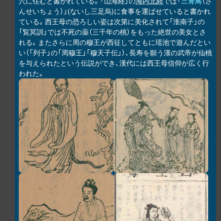
穴に住むと書かれている。「山海経」の
海内北経
では「
三青鳥
（さ
んせいちょう）」(ないし三足烏)に食事を運ばせていると書かれ
ている。西王母の恐ろしい姿は次第に美化されて「淮南子」の
「覧冥訓」では不死の薬（三千年の桃）をもった絶世の美女とさ
れる。またさらに周の穆王が西征してともに瑶池で遊んだとい
い（「列子」の「周穆王」「穆天子伝」）、長寿を願う漢の武帝が仙桃
を与えられたという伝説ができ、漢代には西王母信仰が広く行
われた。