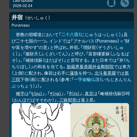
Last-update:
2026-02-24
井宿
せいしゅく
Punarvasu
密教の宿曜道において「
二十八宿
（にじゅうはっしゅく）」及
び二十七宿の一つ。インドでは「プナルバス（Punarvasu）＝"財
や富を増やす"の意」と呼ばれ、井宿、「増財宿（ぞうざいしゅ
く）」、「服財天（ふくざいてん）」と呼び、「富那樓婆蘇（ふなるば
そ）」、「補捺伐蘇（ほだばそ）」と音写する。また日本では「井（ち
ちりぼし）」の和名を当てる。
胎蔵界曼荼羅
外金剛部院
では東方
（上側）に配され、像容は右手に
蓮珠
を持つ。
北斗曼荼羅
では
第
三院
下側（南）に配される（参考：「
一字金輪仏頂
（いちじきんりん
ぶっちょう）」）。
種字
は「
पु（pu）
」、「
न（na）
」、「
रो（ro）
」、
真言
は「唵補捺伐蘇莎呵
（おんほだばそそわか）」、
三昧耶形
は蓮上星。