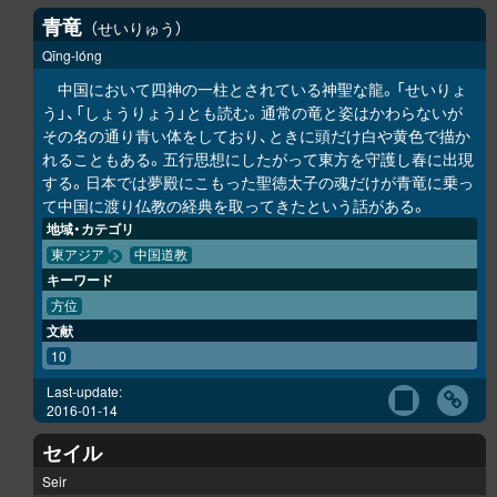
青竜
せいりゅう
Qīng-lóng
中国において四神の一柱とされている神聖な龍。「せいりょ
う」、「しょうりょう」とも読む。通常の竜と姿はかわらないが
その名の通り青い体をしており、ときに頭だけ白や黄色で描か
れることもある。五行思想にしたがって東方を守護し春に出現
する。日本では夢殿にこもった聖徳太子の魂だけが青竜に乗っ
て中国に渡り仏教の経典を取ってきたという話がある。
地域・カテゴリ
東アジア
中国道教
キーワード
方位
文献
10
Last-update:
2016-01-14
セイル
Seir