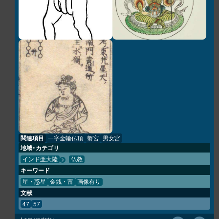
関連項目
一字金輪仏頂
蟹宮
男女宮
地域・カテゴリ
インド亜大陸
仏教
キーワード
星・惑星
金銭・富
画像有り
文献
47
57