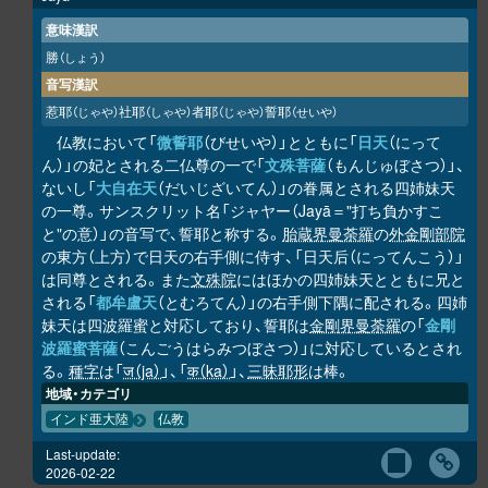
意味漢訳
勝
（しょう）
音写漢訳
惹耶
社耶
者耶
誓耶
（じゃや）
（しゃや）
（じゃや）
（せいや）
仏教において「
微誓耶
（びせいや）」とともに「
日天
（にって
ん）」の妃とされる二仏尊の一で「
文殊菩薩
（もんじゅぼさつ）」、
ないし「
大自在天
（だいじざいてん）」の眷属とされる四姉妹天
の一尊。サンスクリット名「ジャヤー（Jayā＝"打ち負かすこ
と"の意）」の音写で、誓耶と称する。
胎蔵界曼荼羅
の
外金剛部院
の東方（上方）で日天の右手側に侍す、「日天后（にってんこう）」
は同尊とされる。また
文殊院
にはほかの四姉妹天とともに兄と
される「
都牟盧天
（とむろてん）」の右手側下隅に配される。四姉
妹天は四波羅蜜と対応しており、誓耶は
金剛界曼荼羅
の「
金剛
波羅蜜菩薩
（こんごうはらみつぼさつ）」に対応しているとされ
る。
種字
は「
ज（ja）
」、「
क（ka）
」、
三昧耶形
は棒。
地域・カテゴリ
インド亜大陸
仏教
Last-update:
2026-02-22