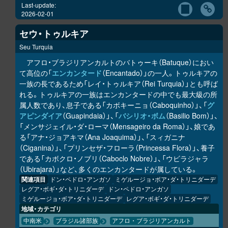
Last-update:
2026-02-01
セウ・トゥルキア
Seu Turquia
アフロ・ブラジリアンカルトのバトゥーキ（Batuque）におい
て高位の「
エンカンタード
（Encantado）」の一人。トゥルキアの
一族の長であるため「レイ・トゥルキア（Rei Turquia）」とも呼ば
れる。トゥルキアの一族はエンカンタードの中でも最大級の所
属人数であり、息子である「カボキーニョ（Caboquinho）」、「
グ
アピンダイア
（Guapindaia）」、「
バシリオ・ボム
（Basilio Bom）」、
「メンサジェイル・ダ・ローマ（Mensageiro da Roma）」、娘であ
る「アナ・ジョアキマ（Ana Joaquima）」、「スィガニナ
（Ciganina）」、「プリンセザ・フローラ（Princessa Flora）」、養子
である「カボクロ・ノブリ（Caboclo Nobre）」、「ウビラジャラ
（Ubirajara）」など、多くのエンカンタードが属している。
関連項目
ドン・ペドロ・アンガソ
ミゲルージョ・ボア・ダ・トリニダーデ
レグア・ボギ・ダ・トリニダーデ
ドン・ペドロ・アンガソ
ミゲルージョ・ボア・ダ・トリニダーデ
レグア・ボギ・ダ・トリニダーデ
地域・カテゴリ
中南米
ブラジル諸部族
アフロ・ブラジリアンカルト