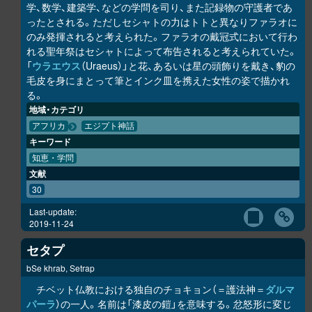
学、数学、建築学、などの学問を司り、また記録物の守護者であ
ったとされる。ただしセシャトの力はトトと異なりファラオに
のみ発揮されると考えられた。ファラオの戴冠式において行わ
れる聖年祭はセシャトによって布告されると考えられていた。
「
ウラエウス
（Uraeus）」と花、あるいは星の頭飾りを戴き、豹の
毛皮を身にまとって筆とインク皿を携えた女性の姿で描かれ
る。
地域・カテゴリ
アフリカ
エジプト神話
キーワード
知恵・学問
文献
30
Last-update:
2019-11-24
セタプ
bSe khrab, Setrap
チベット仏教における独自のチョキョン（＝護法神＝
ダルマ
パーラ
）の一人。名前は「漆皮の鎧」を意味する。忿怒形に変じ