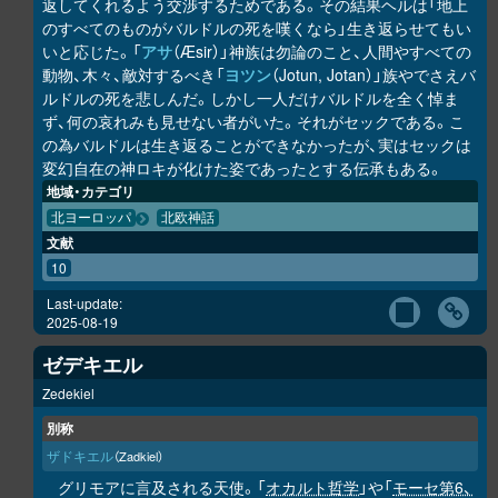
返してくれるよう交渉するためである。その結果ヘルは「地上
のすべてのものがバルドルの死を嘆くなら」生き返らせてもい
いと応じた。「
アサ
（Æsir）」神族は勿論のこと、人間やすべての
動物、木々、敵対するべき「
ヨツン
（Jotun, Jotan）」族やでさえバ
ルドルの死を悲しんだ。しかし一人だけバルドルを全く悼ま
ず、何の哀れみも見せない者がいた。それがセックである。こ
の為バルドルは生き返ることができなかったが、実はセックは
変幻自在の神ロキが化けた姿であったとする伝承もある。
地域・カテゴリ
北ヨーロッパ
北欧神話
文献
10
Last-update:
2025-08-19
ゼデキエル
Zedekiel
別称
ザドキエル
（Zadkiel）
グリモアに言及される天使。「
オカルト哲学
」や「
モーセ第6、