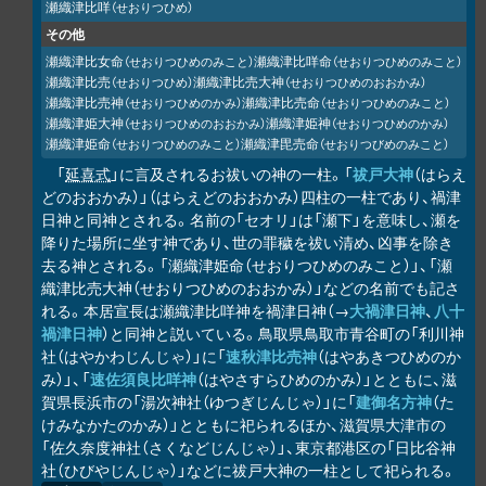
瀬織津比咩
（せおりつひめ）
その他
瀬織津比女命
瀬織津比咩命
（せおりつひめのみこと）
（せおりつひめのみこと）
瀬織津比売
瀬織津比売大神
（せおりつひめ）
（せおりつひめのおおかみ）
瀬織津比売神
瀬織津比売命
（せおりつひめのかみ）
（せおりつひめのみこと）
瀬織津姫大神
瀬織津姫神
（せおりつひめのおおかみ）
（せおりつひめのかみ）
瀬織津姫命
瀬織津毘売命
（せおりつひめのみこと）
（せおりつびめのみこと）
「
延喜式
」に言及されるお祓いの神の一柱。「
祓戸大神
（はらえ
どのおおかみ）」（はらえどのおおかみ）四柱の一柱であり、禍津
日神と同神とされる。名前の「セオリ」は「瀬下」を意味し、瀬を
降りた場所に坐す神であり、世の罪穢を祓い清め、凶事を除き
去る神とされる。「瀬織津姫命（せおりつひめのみこと）」、「瀬
織津比売大神（せおりつひめのおおかみ）」などの名前でも記さ
れる。本居宣長は瀬織津比咩神を禍津日神（→
大禍津日神
、
八十
禍津日神
）と同神と説いている。鳥取県鳥取市青谷町の「利川神
社（はやかわじんじゃ）」に「
速秋津比売神
（はやあきつひめのか
み）」、「
速佐須良比咩神
（はやさすらひめのかみ）」とともに、滋
賀県長浜市の「湯次神社（ゆつぎじんじゃ）」に「
建御名方神
（た
けみなかたのかみ）」とともに祀られるほか、滋賀県大津市の
「佐久奈度神社（さくなどじんじゃ）」、東京都港区の「日比谷神
社（ひびやじんじゃ）」などに祓戸大神の一柱として祀られる。