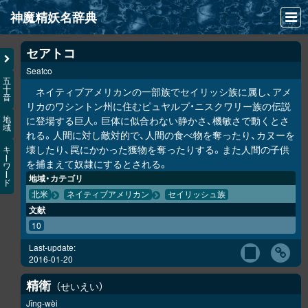
神魔精妖名辞典
NEWS
セアトコ
Seatco
INFO
五
十
ネイティブアメリカンの一部族でセイリッシ族に属し、アメ
音
文献
リカのワシントン州に住むピュヤルプ・ニスクワリー族の伝説
に登場する巨人。巨体に似合わない静かさ、機敏さで動くとさ
地
域
検索
れる。人間に対し敵対的で、人間の食べ物を奪ったり、カヌーを
壊したり、罠にかかった獲物を奪ったりする。また人間の子供
キ
凖項目
ー
を捕まえて奴隷にするとされる。
ワ
ー
地域・カテゴリ
ド
画像資料便覧
北米
ネイティブアメリカン
セイリッシュ族
文献
LINK
10
Last-update:
2016-01-20
精衛
せいえい
Jīng-wèi