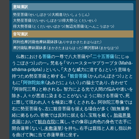
意味漢訳
勢至菩薩
大精進
（せいしぼさつ）
（だいしょうじん）
大勢至菩薩
得大勢
（だいせいしぼさつ）
（とくだいせい）
得大勢菩薩
無辺光菩薩
（とくだいせいぼさつ）
（むへんこうぼさつ）
音写漢訳
阿利也摩訶薩他摩鉢羅鉢
（ありやまかさたまはらはた）
跢
摩訶薩駄摩鉢羅鉢多
摩訶那鉢
（まかさたまはらはった）
（まかなはつ）
仏教における
菩薩
の一尊で八大菩薩や「
二十五菩薩
（にじゅ
うごぼさつ）」の一。梵名を「マハースターマプラープタ（Mahā-
sthāma-prāpta）」といい、「大きな威力に達する」という意味を
持つため勢至菩薩と称する。「
観音菩薩
（かんのんぼさつ）」とと
もに「
阿弥陀如来
（あみだにょらい）」の脇士であり、合わせて
「阿弥陀三尊」と称される。智力による光で人間の悩みや迷いを
除き、人々が悪道に染まることがないように助ける菩薩で、死
に際して現われ人々を極楽に導くとされる。阿弥陀三尊像では
右に勢至菩薩を、左に観音菩薩を据える場合が多く（観無量寿
経に拠るもの、密教では反対に据える）、宝瓶を戴く。
胎蔵界曼
荼羅
において
観自在院
に属し、その像容は肉色の身色で左手に
開合蓮華（ないし
未敷蓮華
）を持ち、右手は親指と人差し指以外
を曲げて胸に当て赤蓮華座に坐す。