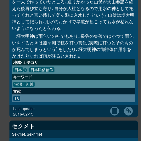
を一人で作っていたところ、通りかかった山伏が大山参詣を終
えた後再び立ち寄り、自分が人柱となるので用水の神として祀
ってくれと言い残して釜ヶ淵に入水したという。山伏は堰大明
神として祀られ、用水のおかげで旱魃が起こっても水が枯れな
いようになったと伝わる。
堰大明神は雨乞いの神でもあり、長谷の集落ではかつて雨乞
いをするときは釜ヶ淵で杭を打つ真似（実際に打つとそのもの
が死んでしまうという）をしたり、堰大明神の御神体に用水を
かけたりすれば雨が降るとされた。
地域・カテゴリ
日本
日本民俗信仰
キーワード
湖沼・河川
文献
18
Last-update:
2016-02-15
セクメト
Sekmet, Sekhmet