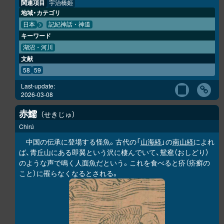
関連項目
宇治橋姫
地域・カテゴリ
日本
記紀神話・神道
キーワード
湖沼・河川
文献
58
59
Last-update:
2026-03-08
赤鱬
せきじゅ
Chìrú
中国の伝承に登場する怪魚。古代の「
山海経
」の
南山経
によれ
ば、青丘山にある即翼という沢に棲んでいて、鴛鴦（おしどり）
のような声で鳴く人面魚だという。これを食べると疥（疥癬の
こと）に罹らなくなるとされる。