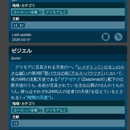
地域・カテゴリ
ヨーロッパ全般
グリモアなど
文献
14
61
Last-update:
2026-02-01
ゼジエル
Zeziel
グリモアに言及される天使の一。「
レメゲトン（ソロモンの小
さな鍵）
」の第3部「
聖パウロの術（アルス・パウリナ）
」において、
夜の6時の支配天使である「
ザアゼナク
（Zaazenach）」配下の公
爵天使のうち、名前が言及されている主位公爵の12人のうちの
1人。彼らはそれぞれ2400人の従者（の天使）を従えているとさ
れる（→
"時間の天使"
）。
地域・カテゴリ
ヨーロッパ全般
グリモアなど
文献
13