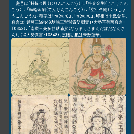
密号
は「持輪金剛（じりんこんごう）」、「持光金剛（じこうこん
ごう）」、「転輪金剛（てんりんこんごう）」、「空生金剛（くうしょ
うこんごう）」、
種字
は「
सः（saḥ）
」、「
सं（saṃ）
」、印相は未敷合掌、
真言
は「曩莫三滿多沒馱喃三髯髯索娑嚩賀」（大勢至菩薩真言・
T0852）、「南麼三曼多勃馱喃參（なうまくさまんだぼだなんさ
ん）」（得大勢真言・T0848）、
三昧耶形
は未敷蓮華。