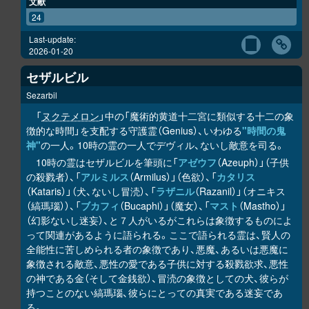
文献
24
Last-update:
2026-01-20
セザルビル
Sezarbil
「
ヌクテメロン
」中の「魔術的黄道十二宮に類似する十二の象
徴的な時間」を支配する守護霊（Genius）、いわゆる
"時間の鬼
神"
の一人。10時の霊の一人でデヴィル、ないし敵意を司る。
10時の霊はセザルビルを筆頭に「
アゼウフ
（Azeuph）」（子供
の殺戮者）、「
アルミルス
（Armilus）」（色欲）、「
カタリス
（Kataris）」（犬、ないし冒涜）、「
ラザニル
（Razanil）」（オニキス
（縞瑪瑙））、「
ブカフィ
（Bucaphi）」（魔女）、「
マスト
（Mastho）」
（幻影ないし迷妄）、と７人がいるがこれらは象徴するものによ
って関連があるように語られる。ここで語られる霊は、賢人の
全能性に苦しめられる者の象徴であり、悪魔、あるいは悪魔に
象徴される敵意、悪性の愛である子供に対する殺戮欲求、悪性
の神である金（そして金銭欲）、冒涜の象徴としての犬、彼らが
持つことのない縞瑪瑙、彼らにとっての真実である迷妄であ
る。