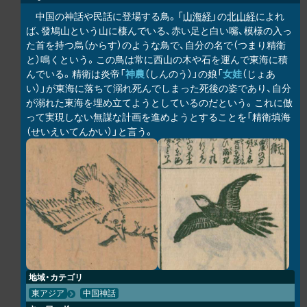
中国の神話や民話に登場する鳥。「
山海経
」の
北山経
によれ
ば、發鳩山という山に棲んでいる、赤い足と白い嘴、模様の入っ
た首を持つ烏（からす）のような鳥で、自分の名で（つまり精衛
と）鳴くという。この鳥は常に西山の木や石を運んで東海に積
んでいる。精衛は炎帝「
神農
（しんのう）」の娘「
女娃
（じょあ
い）」が東海に落ちて溺れ死んでしまった死後の姿であり、自分
が溺れた東海を埋め立てようとしているのだという。これに倣
って実現しない無謀な計画を進めようとすることを「精衛填海
（せいえいてんかい）」と言う。
地域・カテゴリ
東アジア
中国神話