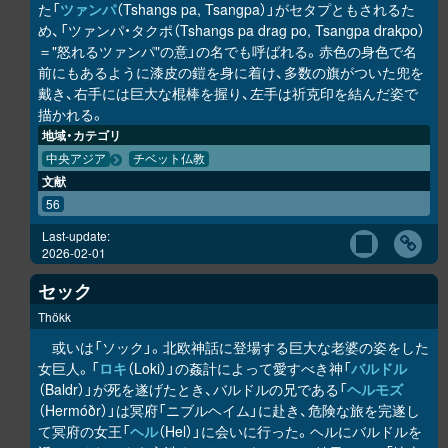
た「
ツァンパ
（Tshangs pa, Tsangpa）」がセタプともされるた
め、「ツァンパ・タクポ（Tshangs pa drag po, Tsangpa drakpo）
＝"怒れるツァンパ"の意」の名でも呼ばれる。赤色の身色で名
前にもあるように漆皮の鎧を身に着け、多数の旗がついた兜を
戴き、右手には巨大な棍棒を握り、左手は祈克印を結んだ姿で
描かれる。
地域・カテゴリ
中央アジア
チベット仏教
文献
56
Last-update:
2026-02-01
セック
Thökk
或いは「ソック」。北欧神話に登場する巨大な老婆の姿をした
女巨人。「
ロキ
（Loki）」の姦計によって愛すべき神「
バルドル
（Baldr）」が死を遂げたとき、バルドルの兄である「
ヘルモズ
（Hermóðr）」は冥府「ニブルヘイム」に赴き、危険な旅を完遂し
て冥府の女王「
ヘル
（Hel）」に会いに行った。ヘルにバルドルを