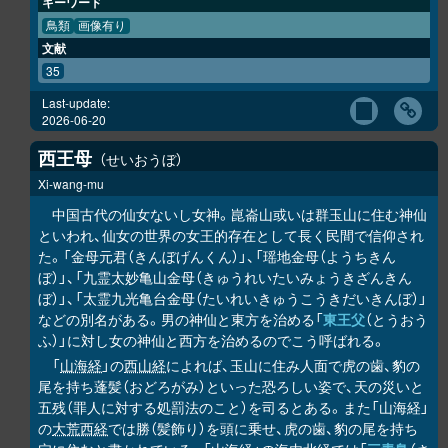
キーワード
鳥類
画像有り
文献
35
Last-update:
2026-06-20
西王母
せいおうぼ
Xi-wang-mu
中国古代の仙女ないし女神。崑崙山或いは群玉山に住む神仙
といわれ、仙女の世界の女王的存在として長く民間で信仰され
た。「金母元君（きんぼげんくん）」、「瑶地金母（ようちきん
ぼ）」、「九霊太妙亀山金母（きゅうれいたいみょうきざんきん
ぼ）」、「太霊九光亀台金母（たいれいきゅうこうきだいきんぼ）」
などの別名がある。男の神仙と東方を治める「
東王父
（とうおう
ふ）」に対し女の神仙と西方を治めるのでこう呼ばれる。
「
山海経
」の
西山経
によれば、玉山に住み人面で虎の歯、豹の
尾を持ち蓬髪（おどろがみ）といった恐ろしい姿で、天の災いと
五残（罪人に対する処罰法のこと）を司るとある。また「山海経」
の
大荒西経
では勝（髪飾り）を頭に乗せ、虎の歯、豹の尾を持ち