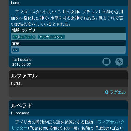
Luna
アフガニスタンにおいて、川の女神。プラスン川の静かな川
面を神格化した神で、水車を司る女神でもある。気まぐれで若
い女性の姿をしているとされる。
地域・カテゴリ
中央アジア
アフガニスタン
文献
02
Last-update:
2015-09-03
ルファエル
Rufael
ラグエル
ルベラド
Rubberado
アメリカの噂話やほら話を起源とする怪物、「
フィアサム・ク
リッター
（Fearsome Critter）」の一種。名前は「Rubber（ゴム）」