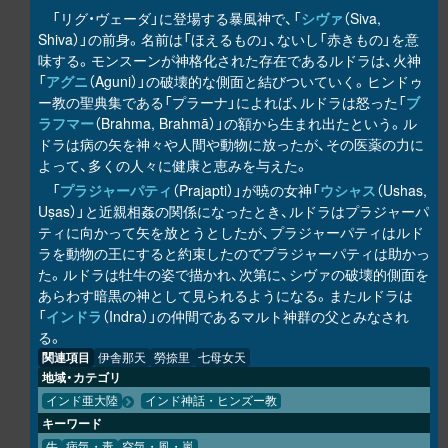
「リグ・ヴェーダ」に登場する暴風神で、「
シヴァ
（Siva,
Shiva）」の前身。名前は「ほえるもの」、ないし「赤きもの」を意
味する。モンスーンが神格化された存在であるルドラは、火神
「
アグニ
（Aguni）」の破壊的な側面と結びついていく。ヒンドゥ
ー教の聖典集である「プラーナ」によれば、ルドラは怒った「
ブ
ラフマー
（Brahma, Brahmā）」の額から生まれ出たという。ル
ドラは病の矢を神々や人間や動物に放ったが、その医薬の力に
よって、多くの人々に健康と恵みを与えた。
「
プラジャーパティ
（Prajapti）」が暁の女神「
ウシャス
（Ushas,
Uṣas）」と近親相姦の関係になったとき、ルドラはプラジャーパ
ティに向かって矢を放とうとしたが、プラジャーパティはルド
ラを動物の王にすると約束したのでプラジャーパティは助かっ
た。ルドラは牡牛の姿で描かれ、次第に、シヴァの破壊的側面を
あらわす暗黒の神として見られるようになる。またルドラは
「
インドラ
（Indra）」の仲間であるマルト神群の父とみなされ
る。
関連項目
伊舎那天
勞捺里
七母女天
地域・カテゴリ
インド亜大陸
インド神話・ヒンズー教
キーワード
牛
病気・毒
空気・風・嵐