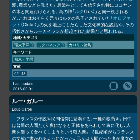
髪、農業などを教えた。農業神としても信仰され特にココヤシ
の木と関連付けられる。鳥の神「
ルク
（Luk）」と同一視される
が、これはおそらく元々はルクの息子とされていた「
オロファ
ット
（Olofat）」の火を地上にもたらした文化神的な説話や、その
巧妙さからルーカイランが想起された結果だと思われる。
地域・カテゴリ
環太平洋
ミクロネシア
カロリン諸島
キーワード
知恵・学問
文献
02
48
Last-update:
2016-02-01
ルー・ガルー
Loup Garou
フランスの伝説や民間信仰に登場する、一種の狼憑き。日中
は普通の人間だが、夜になると正体をあらわして狼に化し、人
間を襲って食べてしまうという狼人間。13世紀頃がらフランス
の文献に書かれるようになった。元々は人間だった者が魔女の