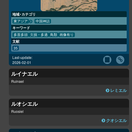
地域・カテゴリ
東アジア
中国神話
キーワード
多首多頭
欠損・多過
鳥類
画像有り
文献
35
Last-update:
2026-02-01
ルイナエル
Ruinael
レミエル
ルオシエル
Ruosiel
クオシエル