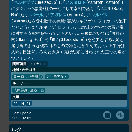
「
ベルゼブブ
（Beelzebub）」、「
アスタロト
（Astaroth, Astarôt）」
に次ぐ、上位悪魔6柱の一柱にして宰相であり、「バエル（Bael,
Baëll）」（→
バール
）、「
アガレス
（Agares）」、「
マルバス
（Marbas）」を含む数千の悪魔・霊がルキフゲ・ロフォカレの配下
だという。またルキフゲ・ロフォカレは地上のすべての富と宝
に対する支配権を持っているという。召喚においては「強打の
杖（Blasting Rod）」や「血石（Bloodstone）」を必要とする。足と
尾は鹿のような偶蹄目のもので蹄と毛が生えており、上半身は
人間。目はぎょろんと大きく禿げた頭にはねじれた三つの角が
ついている。
関連項目
フォカロル
地域・カテゴリ
ヨーロッパ全般
グリモアなど
キーワード
人頭獣身
金銭・富
文献
06
14
61
Last-update:
2026-02-01
ルク