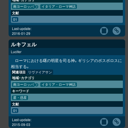
南ヨーロッパ
イタリア・ローマ神話
文献
01
Last-update:
2016-01-29
ルキフェル
Lucifer
ローマにおける曙の明星を司る神。ギリシアのポスポロスに
相当する。
関連項目
リヴァイアサン
地域・カテゴリ
南ヨーロッパ
イタリア・ローマ神話
キーワード
星・惑星
文献
01
Last-update:
2015-09-03