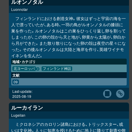
ルオンノタル
Luonnotar
フィンランドにおける創造女神。彼女はずっと宇宙の海を一
人で漂っていたが、ある時、一羽の鳥がルオンノタルの膝頭に
巣を作った。ルオンノタルはこの巣をひっくり返し卵を割って
しまったが、この卵の殻から天と地が、卵黄から太陽が、卵白か
ら月ができた。また散り散りになった卵の殻は夜空の星々にな
った。その後ルオンノタルは大陸と海岸を作り、英雄ワイナモ
イネンを生んだ。
地域・カテゴリ
北ヨーロッパ
フィンランド神話
文献
09
Last-update:
2025-08-19
ルーカイラン
Lugeilan
ミクロネシアのカロリン諸島における、トリックスター、或
いは文化神。人々に知恵を授けるために地上に降りて刺青や散