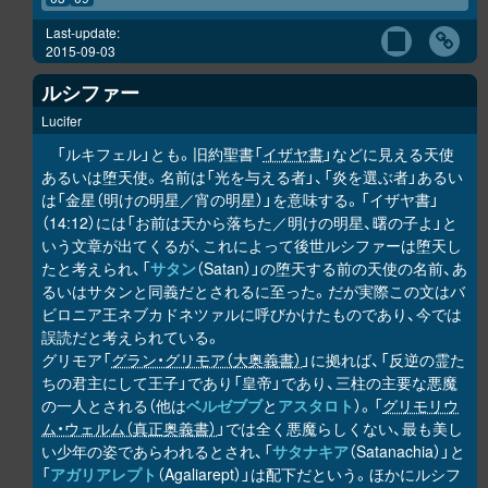
Last-update:
2015-09-03
ルシファー
Lucifer
「ルキフェル」とも。旧約聖書「
イザヤ書
」などに見える天使
あるいは堕天使。名前は「光を与える者」、「炎を選ぶ者」あるい
は「金星（明けの明星／宵の明星）」を意味する。「イザヤ書」
（14:12）には「お前は天から落ちた／明けの明星、曙の子よ」と
いう文章が出てくるが、これによって後世ルシファーは堕天し
たと考えられ、「
サタン
（Satan）」の堕天する前の天使の名前、あ
るいはサタンと同義だとされるに至った。だが実際この文はバ
ビロニア王ネブカドネツァルに呼びかけたものであり、今では
誤読だと考えられている。
グリモア「
グラン・グリモア（大奥義書）
」に拠れば、「反逆の霊た
ちの君主にして王子」であり「皇帝」であり、三柱の主要な悪魔
の一人とされる（他は
ベルゼブブ
と
アスタロト
）。「
グリモリウ
ム・ウェルム（真正奥義書）
」では全く悪魔らしくない、最も美し
い少年の姿であらわれるとされ、「
サタナキア
（Satanachia）」と
「
アガリアレプト
（Agaliarept）」は配下だという。ほかにルシフ