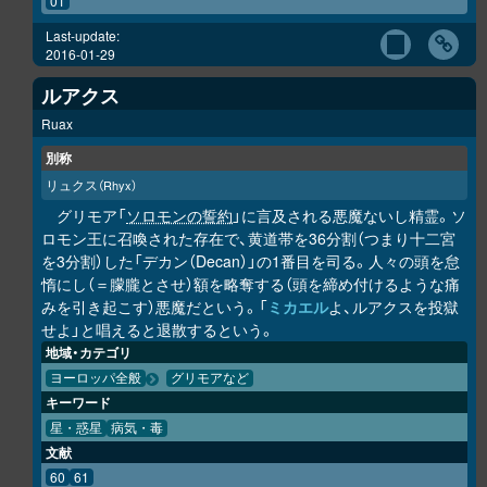
01
Last-update:
2016-01-29
ルアクス
Ruax
別称
リュクス
（Rhyx）
グリモア「
ソロモンの誓約
」に言及される悪魔ないし精霊。ソ
ロモン王に召喚された存在で、黄道帯を36分割（つまり十二宮
を3分割）した「デカン（Decan）」の1番目を司る。人々の頭を怠
惰にし（＝朦朧とさせ）額を略奪する（頭を締め付けるような痛
みを引き起こす）悪魔だという。「
ミカエル
よ、ルアクスを投獄
せよ」と唱えると退散するという。
地域・カテゴリ
ヨーロッパ全般
グリモアなど
キーワード
星・惑星
病気・毒
文献
60
61