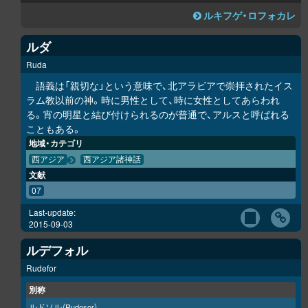
ルキフゲ・ロフォカレ
ルダ
Ruda
語義は「親切な」という意味で、北アラビアで崇拝されたイス
ラム教以前の神。時に男性として、時に女性としてあらわれ
る。宵の明星と結び付けられるのが普通で、アルスと呼ばれる
こともある。
地域・カテゴリ
西アジア
西アジア諸神話
文献
07
Last-update:
2015-09-03
ルデフォル
Rudefor
別称
ルドソル
（Rudosor）