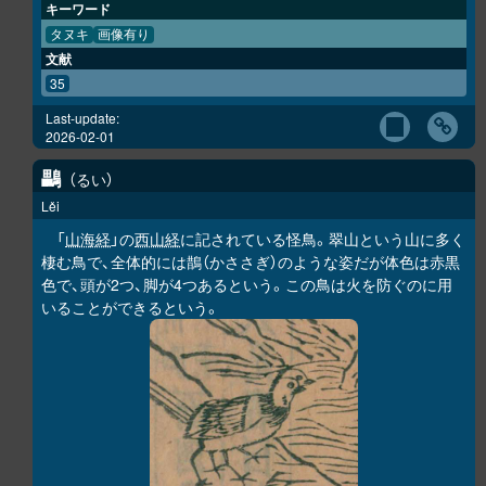
キーワード
タヌキ
画像有り
文献
35
Last-update:
2026-02-01
鸓
るい
Lěi
「
山海経
」の
西山経
に記されている怪鳥。翠山という山に多く
棲む鳥で、全体的には鵲（かささぎ）のような姿だが体色は赤黒
色で、頭が2つ、脚が4つあるという。この鳥は火を防ぐのに用
いることができるという。