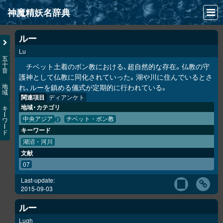
神魔精妖名辞典
NEWS
ルー
Lu
INFO
五
十
チベット土着のボン教における、超自然的な存在。仏教の守
音
文献
護神として仏教に同化されていった。湖や川に住んでいるとさ
れ、ルーを鎮める儀式が定期的に行われている。
地
域
検索
関連項目
ディアンケト
地域・カテゴリ
キ
凖項目
ー
中央アジア
チベット・ボン教
ワ
ー
キーワード
ド
画像資料便覧
湖沼・河川
文献
LINK
07
Last-update:
2015-09-03
ルー
Lugh