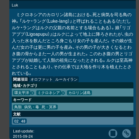
Luk
ミクロネシアのカロリン諸島における、死と病気を司る鳥の
神。「ルケ・ラング（Luke-lang）」と呼ばれることもある（ただし
ルケ・ラングはルクの父親の名前とする場合もある）。娘「リゴ
アププ（Ligoapupu）」はルクによって地上に降ろされたが、虫の
入った水を飲んだところ身ごもり女の子を産んだ。その娘が生
んだ女の子は更に男の子を産み、その男の子が大きくなるとわ
き腹の骨からまた一人の男が生まれた。このわき腹の男とリゴ
アププが結婚して人類の祖先になったとされる。ルクは至高神
とされることもあり、その伝承では大地を作り木を植えたとさ
れている。
関連項目
オロファット
ルーカイラン
地域・カテゴリ
環太平洋
ミクロネシア
カロリン諸島
キーワード
鳥類
病気・毒
死・冥界
文献
02
48
Last-update:
2015-09-24