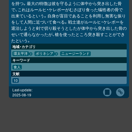
を持つ。最大の特徴は彼を守るように体中から突き出した骨
で、これはルールヒ・ケレポーがむさぼり食った犠牲者の骨で
出来ているという。自身が盲目であることを利用し無害な振り
をして人間に近づいて食べる。戦士達がルールヒ・ケレポーを
退治しようと剣で切り殺そうとしたが体中から突き出した骨の
せいで通らなかったが、槍を使ったところ突き殺すことができ
たという。
地域・カテゴリ
環太平洋
ポリネシア
ニュージーランド
キーワード
食人
文献
10
Last-update:
2025-08-19