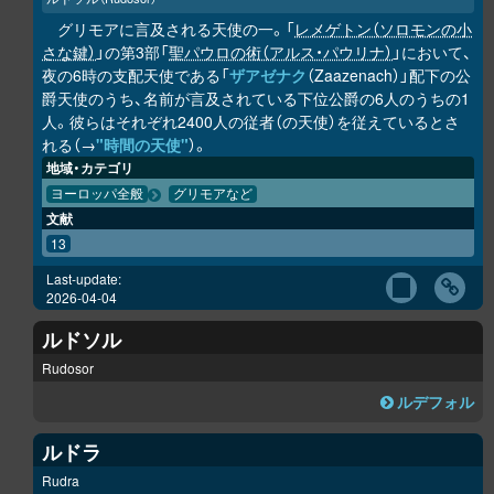
グリモアに言及される天使の一。「
レメゲトン（ソロモンの小
さな鍵）
」の第3部「
聖パウロの術（アルス・パウリナ）
」において、
夜の6時の支配天使である「
ザアゼナク
（Zaazenach）」配下の公
爵天使のうち、名前が言及されている下位公爵の6人のうちの1
人。彼らはそれぞれ2400人の従者（の天使）を従えているとさ
れる（→
"時間の天使"
）。
地域・カテゴリ
ヨーロッパ全般
グリモアなど
文献
13
Last-update:
2026-04-04
ルドソル
Rudosor
ルデフォル
ルドラ
Rudra