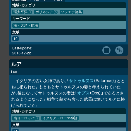
地域・カテゴリ
環太平洋
ポリネシア
ソシエテ諸島
キーワード
海・大洋・航海
文献
10
Last-update:
2015-12-22
ルア
Lua
イタリアの古い女神であり、「
サトゥルヌス
（Saturnus）」とと
もに祀られた。もともとサトゥルヌスの妻と考えられていた
が、後になってサトゥルヌスの妻は「
オプス
（Ops）」であるとさ
れるようになった。戦争で敵から奪った武器は焼いてルアに捧
げられていた。
地域・カテゴリ
南ヨーロッパ
イタリア・ローマ神話
文献