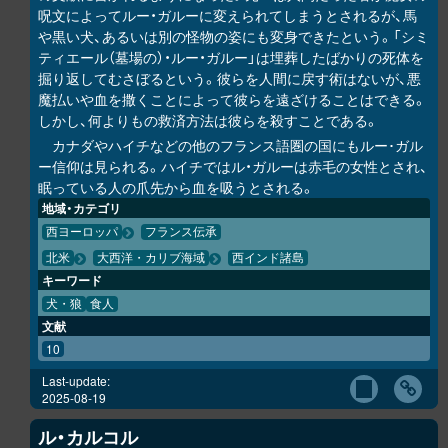
呪文によってルー・ガルーに変えられてしまうとされるが、馬
や黒い犬、あるいは別の怪物の姿にも変身できたという。「シミ
ティエール（墓場の）・ルー・ガルー」は埋葬したばかりの死体を
掘り返してむさぼるという。彼らを人間に戻す術はないが、悪
魔払いや血を撒くことによって彼らを遠ざけることはできる。
しかし、何よりもの救済方法は彼らを殺すことである。
カナダやハイチなどの他のフランス語圏の国にもルー･ガル
ー信仰は見られる。ハイチではル・ガルーは赤毛の女性とされ、
眠っている人の爪先から血を吸うとされる。
地域・カテゴリ
西ヨーロッパ
フランス伝承
北米
大西洋・カリブ海域
西インド諸島
キーワード
犬・狼
食人
文献
10
Last-update:
2025-08-19
ル・カルコル