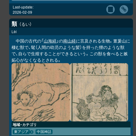
Last-update:
2026-02-09
類
るい
Lèi
中国の古代の「
山海経
」の
南山経
に言及される生物。亶爰山に
棲む獣で、髦（人間の幼児のような髪）を持った狸のような獣
で、自らで生殖することができるという。この獣を食べると嫉
妬心がなくなるとされる。
地域・カテゴリ
東アジア
中国神話