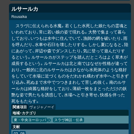
ルサールカ
Rousalka
スラヴに伝えられる水魔。若くした水死した娘たちの霊魂と
いわれており、常に若い娘の姿で現れる。大勢で集まって暮ら
しており、いつもは水中に住んでいて、漁師の網を破いたり、雨
を呼んだり、水車や石臼を壊したりする。しかし夏になると、陸
にあがって、岸辺や森でダンスしたり、気に登って遊んだりす
るという。ルサールカがステップを踏んだところはよく草木が
成長するという。ルサールカは北と南ではなぜか性格が違って
おり、一般的に北のルサールカはさながら水死体のような格好
をしていて水場に近づくものをだれかれ構わず水中へと引きず
り込み、死ぬまで水中でつつきまわして苦しめ抜く。南のルサ
ールカは綺麗な格好をしており、薄絹一枚をまとっただけの妖
艶な姿で男たちを誘惑して、水場へと引き寄せ、快感を伴った
死をもたらす。
関連項目
ヴォジャノーイ
地域・カテゴリ
東・中央ヨーロッパ
スラヴ神話・伝承
文献
03
09