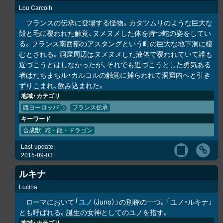
Lou Carcolh
フランスの伝承に登場する怪物。カタツムリのような巨大な
殻と毛に覆われた触覚、ヌメヌメした体を持つ蛇の姿をしてい
る。フランス南西部のアスタングという町の巨大な地下洞に棲
むとされる。洞窟周辺はヌメヌメした液体で覆われていて誰も
近づこうとはしなかったが、それでも近づこうとした勇気ある
者はたちまちル・カルコルの触覚に捕らわれて洞窟内へと引き
ずりこまれ、飲み込まれた。
地域・カテゴリ
西ヨーロッパ
フランス伝承
キーワード
合成獣
蛇・龍・ドラゴン
Last-update:
2015-09-03
ルキナ
Lucina
ローマにおいて「
ユノ
（Juno）」の別称の一つ。「ユノ・ルキナ」
とも呼ばれる。誕生の女神としてのユノを指す。
地域・カテゴリ