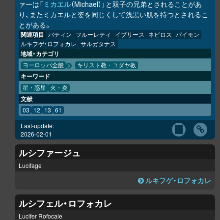
ァーは「
ミカエル
（Michael）」と双子の兄弟とされることがあ
り、またミカエルと姿を同じくして浅黒い肌を持つとされるこ
とがある。
関連項目
バティン
フルーレティ
イブリース
ネビロス
パイモン
ルキフゲ・ロフォカレ
サルガタナス
地域・カテゴリ
ヨーロッパ全般
キリスト教・ユダヤ教
キーワード
星・惑星
火・炎
文献
03
12
13
61
Last-update:
2026-02-01
ルシファージュ
Lucifage
ルキフゲ・ロフォカレ
ルシフェル・ロフォカレ
Lucifer Rofocale