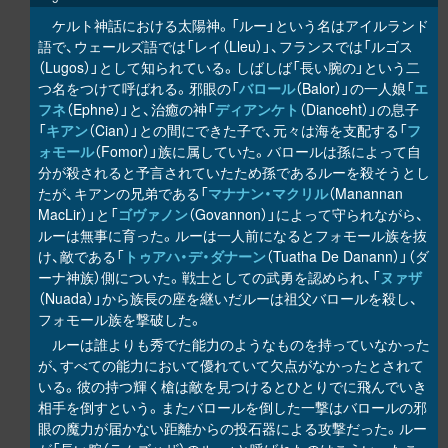
ケルト神話における太陽神。「ルー」という名はアイルランド
語で、ウェールズ語では「レイ（Lleu）」、フランスでは「ルゴス
（Lugos）」として知られている。しばしば「長い腕の」という二
つ名をつけて呼ばれる。邪眼の「
バロール
（Balor）」の一人娘「
エ
フネ
（Ephne）」と、治癒の神「
ディアンケト
（Dianceht）」の息子
「
キアン
（Cian）」との間にできた子で、元々は海を支配する「
フ
ォモール
（Fomor）」族に属していた。バロールは孫によって自
分が殺されると予言されていたため孫であるルーを殺そうとし
たが、キアンの兄弟である「
マナナン・マクリル
（Manannan
MacLir）」と「
ゴヴァノン
（Govannon）」によって守られながら、
ルーは無事に育った。ルーは一人前になるとフォモール族を抜
け、敵である「
トゥアハ・デ・ダナーン
（Tuatha De Danann）」（ダ
ーナ神族）側についた。戦士としての武勇を認められ、「
ヌァザ
（Nuada）」から族長の座を継いだルーは祖父バロールを殺し、
フォモール族を撃破した。
ルーは誰よりも秀でた能力のようなものを持っていなかった
が、すべての能力において優れていて欠点がなかったとされて
いる。彼の持つ輝く槍は敵を見つけるとひとりでに飛んでいき
相手を倒すという。またバロールを倒した一撃はバロールの邪
眼の魔力が届かない距離からの投石器による攻撃だった。ルー