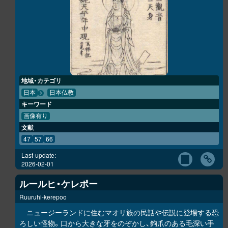
地域・カテゴリ
日本
日本仏教
キーワード
画像有り
文献
47
57
66
Last-update:
2026-02-01
ルールヒ・ケレポー
Ruuruhi-kerepoo
ニュージーランドに住むマオリ族の民話や伝説に登場する恐
ろしい怪物。口から大きな牙をのぞかし、鉤爪のある毛深い手