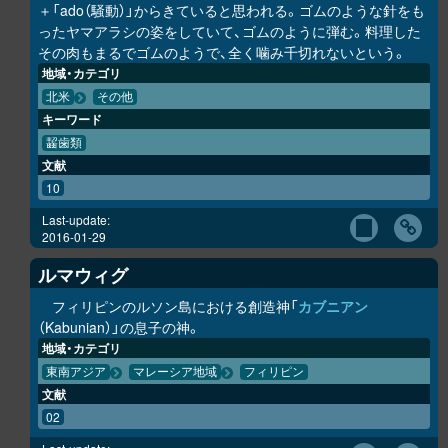
＋「ado（騒動）」からきていると思われる。ゴムのような針をも
ったヤマアラシの姿をしていて、ゴムのように弾む。料理した
その肉もまるでゴムのようで、全く噛み千切れないという。
地域・カテゴリ
北米
その他
キーワード
齧歯類
文献
10
Last-update:
2016-01-29
ルマウィグ
フィリピンのルソン島における創造神「
カブニアン
（Kabunian）」の息子の神。
地域・カテゴリ
東南アジア
マレーシア地域
フィリピン
文献
02