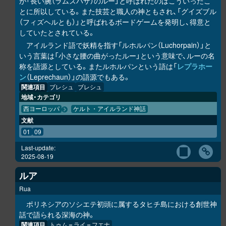
が「長い腕（ラムズハザ）のルー」と呼ばれたのはこういったこ
とに所以している。また技芸と職人の神ともされ、「グイズブル
（フィズヘルとも）」と呼ばれるボードゲームを発明し、得意と
していたとされている。
アイルランド語で妖精を指す「ルホルパン（Luchorpain）」と
いう言葉は「小さな腰の曲がったルー」という意味で、ルーの名
称を語源としている。またルホルパンという語は「
レプラホー
ン
（Leprechaun）」の語源でもある。
関連項目
ブレシュ
ブレシュ
地域・カテゴリ
西ヨーロッパ
ケルト・アイルランド神話
文献
01
09
Last-update:
2025-08-19
ルア
Rua
ポリネシアのソシエテ初頭に属するタヒチ島における創世神
話で語られる深海の神。
関連項目
トゥム＝ライ＝フエナ