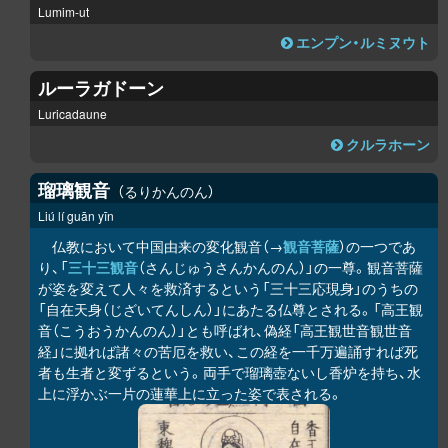
Lumim-ut
エンプン・ルミヌウト
ルーラガドーン
Luricadaune
クルラホーン
瑠璃観音
るりかんのん
Liú lí guān yīn
仏教において中国由来の変化観音（→
観音菩薩
）の一つであ
り、「
三十三観音
（さんじゅうさんかんのん）」の一尊。観音菩薩
が姿を変えて人々を救済するという「三十三応現身」のうちの
「自在天身（じざいてんしん）」にあたる仏尊とされる。「高王観
音（こうおうかんのん）」とも呼ばれ、偽経「高王観世音観世音
経」に拠れば諸々の苦厄を救い、この経を一千万遍誦すれば死
者も生者と変ずるという。両手で瑠璃壺ないし香炉を持ち、水
上に浮かぶ一片の蓮華上に立った姿で表される。