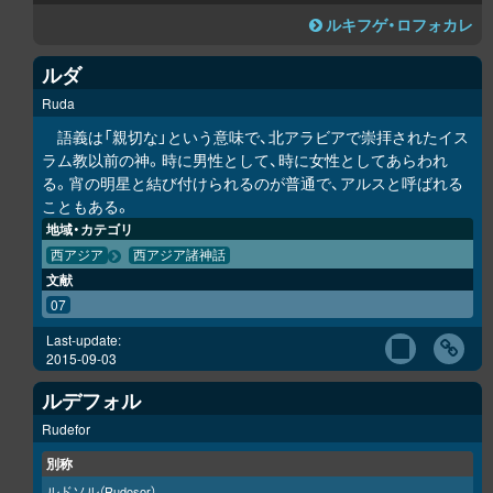
ルキフゲ・ロフォカレ
ルダ
Ruda
語義は「親切な」という意味で、北アラビアで崇拝されたイス
ラム教以前の神。時に男性として、時に女性としてあらわれ
る。宵の明星と結び付けられるのが普通で、アルスと呼ばれる
こともある。
地域・カテゴリ
西アジア
西アジア諸神話
文献
07
Last-update:
2015-09-03
ルデフォル
Rudefor
別称
ルドソル
（Rudosor）