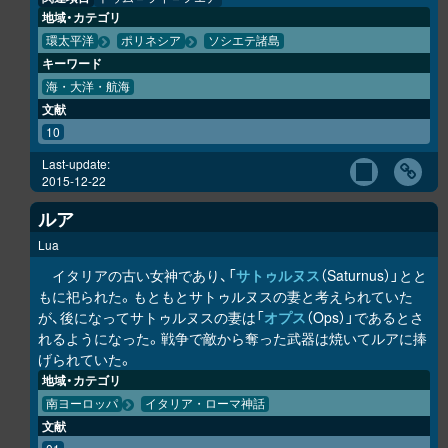
地域・カテゴリ
環太平洋
ポリネシア
ソシエテ諸島
キーワード
海・大洋・航海
文献
10
Last-update:
2015-12-22
ルア
Lua
イタリアの古い女神であり、「
サトゥルヌス
（Saturnus）」とと
もに祀られた。もともとサトゥルヌスの妻と考えられていた
が、後になってサトゥルヌスの妻は「
オプス
（Ops）」であるとさ
れるようになった。戦争で敵から奪った武器は焼いてルアに捧
げられていた。
地域・カテゴリ
南ヨーロッパ
イタリア・ローマ神話
文献