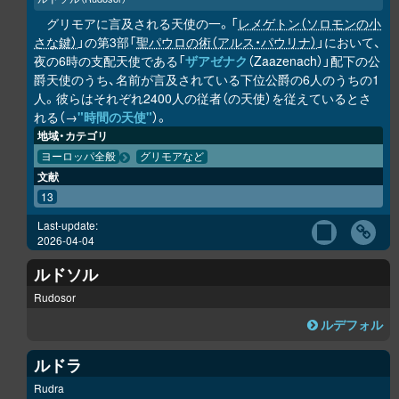
グリモアに言及される天使の一。「
レメゲトン（ソロモンの小
さな鍵）
」の第3部「
聖パウロの術（アルス・パウリナ）
」において、
夜の6時の支配天使である「
ザアゼナク
（Zaazenach）」配下の公
爵天使のうち、名前が言及されている下位公爵の6人のうちの1
人。彼らはそれぞれ2400人の従者（の天使）を従えているとさ
れる（→
"時間の天使"
）。
地域・カテゴリ
ヨーロッパ全般
グリモアなど
文献
13
Last-update:
2026-04-04
ルドソル
Rudosor
ルデフォル
ルドラ
Rudra