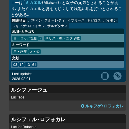
ァーは「
ミカエル
（Michael）」と双子の兄弟とされることがあ
り、またミカエルと姿を同じくして浅黒い肌を持つとされるこ
とがある。
関連項目
バティン
フルーレティ
イブリース
ネビロス
パイモン
ルキフゲ・ロフォカレ
サルガタナス
地域・カテゴリ
ヨーロッパ全般
キリスト教・ユダヤ教
キーワード
星・惑星
火・炎
文献
03
12
13
61
Last-update:
2026-02-01
ルシファージュ
Lucifage
ルキフゲ・ロフォカレ
ルシフェル・ロフォカレ
Lucifer Rofocale