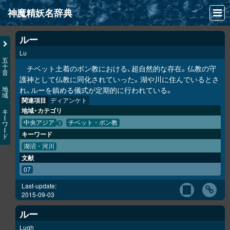
神魔精妖名辞典
NEWS
ルー
Lu
INFO
五
十
チベット土着のボン教における、超自然的な存在。仏教の守
音
文献
護神として仏教に同化されていった。湖や川に住んでいるとさ
れ、ルーを鎮める儀式が定期的に行われている。
地
域
検索
関連項目
ディアンケト
地域・カテゴリ
キ
凖項目
ー
中央アジア
チベット・ボン教
ワ
ー
キーワード
ド
画像資料便覧
湖沼・河川
文献
LINK
07
Last-update:
2015-09-03
ルー
Lugh