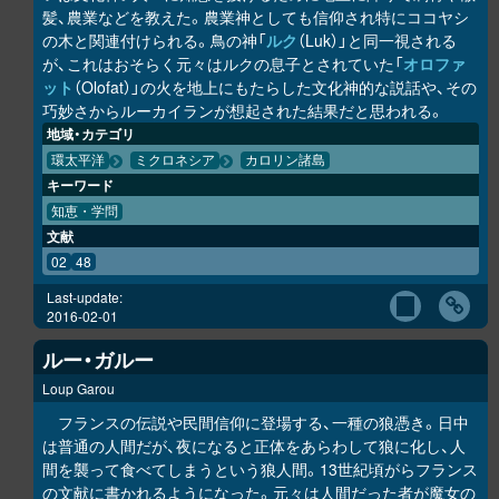
髪、農業などを教えた。農業神としても信仰され特にココヤシ
の木と関連付けられる。鳥の神「
ルク
（Luk）」と同一視される
が、これはおそらく元々はルクの息子とされていた「
オロファ
ット
（Olofat）」の火を地上にもたらした文化神的な説話や、その
巧妙さからルーカイランが想起された結果だと思われる。
地域・カテゴリ
環太平洋
ミクロネシア
カロリン諸島
キーワード
知恵・学問
文献
02
48
Last-update:
2016-02-01
ルー・ガルー
Loup Garou
フランスの伝説や民間信仰に登場する、一種の狼憑き。日中
は普通の人間だが、夜になると正体をあらわして狼に化し、人
間を襲って食べてしまうという狼人間。13世紀頃がらフランス
の文献に書かれるようになった。元々は人間だった者が魔女の