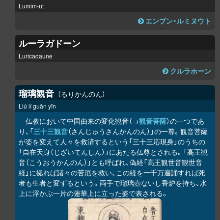
Lumim-ut
エンプン・ルミヌウト
ルーラガドーン
Luricadaune
クルラホーン
瑠璃観音
るりかんのん
Liú lí guān yīn
仏教において中国由来の変化観音（→
観音菩薩
）の一つであ
り、「
三十三観音
（さんじゅうさんかんのん）」の一尊。観音菩薩
が姿を変えて人々を救済するという「三十三応現身」のうちの
「自在天身（じざいてんしん）」にあたる仏尊とされる。「高王観
音（こうおうかんのん）」とも呼ばれ、偽経「高王観世音観世音
経」に拠れば諸々の苦厄を救い、この経を一千万遍誦すれば死
者も生者と変ずるという。両手で瑠璃壺ないし香炉を持ち、水
上に浮かぶ一片の蓮華上に立った姿で表される。