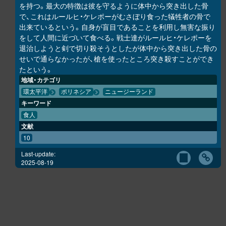
を持つ。最大の特徴は彼を守るように体中から突き出した骨
で、これはルールヒ・ケレポーがむさぼり食った犠牲者の骨で
出来ているという。自身が盲目であることを利用し無害な振り
をして人間に近づいて食べる。戦士達がルールヒ・ケレポーを
退治しようと剣で切り殺そうとしたが体中から突き出した骨の
せいで通らなかったが、槍を使ったところ突き殺すことができ
たという。
地域・カテゴリ
環太平洋
ポリネシア
ニュージーランド
キーワード
食人
文献
10
Last-update:
2025-08-19