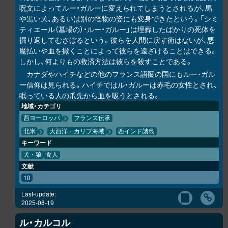
呪文によってルー・ガルーに変えられてしまうとされるが、馬
や黒い犬、あるいは別の怪物の姿にも変身できたという。「シミ
ティエール（墓場の）・ルー・ガルー」は埋葬したばかりの死体を
掘り返してむさぼるという。彼らを人間に戻す術はないが、悪
魔払いや血を撒くことによって彼らを遠ざけることはできる。
しかし、何よりもの救済方法は彼らを殺すことである。
カナダやハイチなどの他のフランス語圏の国にもルー･ガル
ー信仰は見られる。ハイチではル・ガルーは赤毛の女性とされ、
眠っている人の爪先から血を吸うとされる。
地域・カテゴリ
西ヨーロッパ
フランス伝承
北米
大西洋・カリブ海域
西インド諸島
キーワード
犬・狼
食人
文献
10
Last-update:
2025-08-19
ル・カルコル