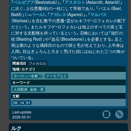
「
ベルゼブブ
（Beelzebub）」、「
アスタロト
（Astaroth, Astarôt）」
に次ぐ、上位悪魔6柱の一柱にして宰相であり、「バエル（Bael,
Baëll）」（→
バール
）、「
アガレス
（Agares）」、「
マルバス
（Marbas）」を含む数千の悪魔・霊がルキフゲ・ロフォカレの配下
だという。またルキフゲ・ロフォカレは地上のすべての富と宝
に対する支配権を持っているという。召喚においては「強打の
杖（Blasting Rod）」や「血石（Bloodstone）」を必要とする。足と
尾は鹿のような偶蹄目のもので蹄と毛が生えており、上半身は
人間。目はぎょろんと大きく禿げた頭にはねじれた三つの角が
ついている。
関連項目
フォカロル
地域・カテゴリ
ヨーロッパ全般
グリモアなど
キーワード
人頭獣身
金銭・富
文献
06
14
61
Last-update:
2026-02-01
ルク