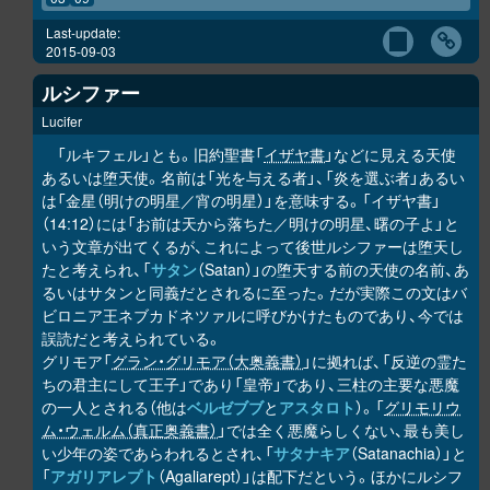
Last-update:
2015-09-03
ルシファー
Lucifer
「ルキフェル」とも。旧約聖書「
イザヤ書
」などに見える天使
あるいは堕天使。名前は「光を与える者」、「炎を選ぶ者」あるい
は「金星（明けの明星／宵の明星）」を意味する。「イザヤ書」
（14:12）には「お前は天から落ちた／明けの明星、曙の子よ」と
いう文章が出てくるが、これによって後世ルシファーは堕天し
たと考えられ、「
サタン
（Satan）」の堕天する前の天使の名前、あ
るいはサタンと同義だとされるに至った。だが実際この文はバ
ビロニア王ネブカドネツァルに呼びかけたものであり、今では
誤読だと考えられている。
グリモア「
グラン・グリモア（大奥義書）
」に拠れば、「反逆の霊た
ちの君主にして王子」であり「皇帝」であり、三柱の主要な悪魔
の一人とされる（他は
ベルゼブブ
と
アスタロト
）。「
グリモリウ
ム・ウェルム（真正奥義書）
」では全く悪魔らしくない、最も美し
い少年の姿であらわれるとされ、「
サタナキア
（Satanachia）」と
「
アガリアレプト
（Agaliarept）」は配下だという。ほかにルシフ