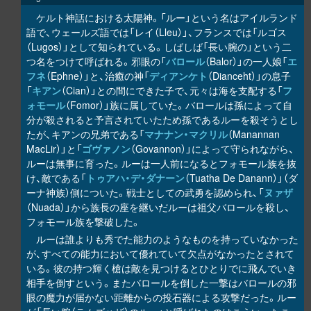
ケルト神話における太陽神。「ルー」という名はアイルランド
語で、ウェールズ語では「レイ（Lleu）」、フランスでは「ルゴス
（Lugos）」として知られている。しばしば「長い腕の」という二
つ名をつけて呼ばれる。邪眼の「
バロール
（Balor）」の一人娘「
エ
フネ
（Ephne）」と、治癒の神「
ディアンケト
（Dianceht）」の息子
「
キアン
（Cian）」との間にできた子で、元々は海を支配する「
フ
ォモール
（Fomor）」族に属していた。バロールは孫によって自
分が殺されると予言されていたため孫であるルーを殺そうとし
たが、キアンの兄弟である「
マナナン・マクリル
（Manannan
MacLir）」と「
ゴヴァノン
（Govannon）」によって守られながら、
ルーは無事に育った。ルーは一人前になるとフォモール族を抜
け、敵である「
トゥアハ・デ・ダナーン
（Tuatha De Danann）」（ダ
ーナ神族）側についた。戦士としての武勇を認められ、「
ヌァザ
（Nuada）」から族長の座を継いだルーは祖父バロールを殺し、
フォモール族を撃破した。
ルーは誰よりも秀でた能力のようなものを持っていなかった
が、すべての能力において優れていて欠点がなかったとされて
いる。彼の持つ輝く槍は敵を見つけるとひとりでに飛んでいき
相手を倒すという。またバロールを倒した一撃はバロールの邪
眼の魔力が届かない距離からの投石器による攻撃だった。ルー