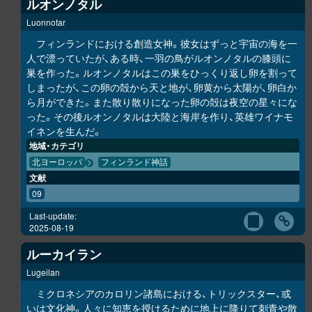
ルオンノタル
Luonnotar
フィンランドにおける創造女神。彼女はずっと宇宙の海を一
人で漂っていたが、ある時、一羽の鳥がルオンノタルの膝頭に
巣を作った。ルオンノタルはこの巣をひっくり返し卵を割って
しまったが、この卵の殻から天と地が、卵黄から太陽が、卵白か
ら月ができた。また散り散りになった卵の殻は夜空の星々にな
った。その後ルオンノタルは大陸と海岸を作り、英雄ワイナモ
イネンを生んだ。
地域・カテゴリ
北ヨーロッパ
フィンランド神話
文献
09
Last-update:
2025-08-19
ルーカイラン
Lugeilan
ミクロネシアのカロリン諸島における、トリックスター、或
いは文化神。人々に知恵を授けるために地上に降りて刺青や散