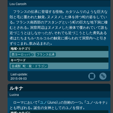
Lou Carcolh
フランスの伝承に登場する怪物。カタツムリのような巨大な
殻と毛に覆われた触覚、ヌメヌメした体を持つ蛇の姿をしてい
る。フランス南西部のアスタングという町の巨大な地下洞に棲
むとされる。洞窟周辺はヌメヌメした液体で覆われていて誰も
近づこうとはしなかったが、それでも近づこうとした勇気ある
者はたちまちル・カルコルの触覚に捕らわれて洞窟内へと引き
ずりこまれ、飲み込まれた。
地域・カテゴリ
西ヨーロッパ
フランス伝承
キーワード
合成獣
蛇・龍・ドラゴン
Last-update:
2015-09-03
ルキナ
Lucina
ローマにおいて「
ユノ
（Juno）」の別称の一つ。「ユノ・ルキナ」
とも呼ばれる。誕生の女神としてのユノを指す。
地域・カテゴリ