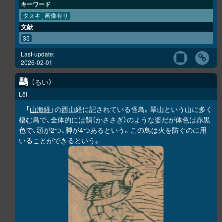
キーワード
タヌキ
画像有り
文献
35
Last-update:
2026-02-01
鸓
るい
Lěi
「
山海経
」の
西山経
に記されている怪鳥。翠山という山に多く
棲む鳥で、全体的には鵲（かささぎ）のような姿だが体色は赤黒
色で、頭が2つ、脚が4つあるという。この鳥は火を防ぐのに用
いることができるという。