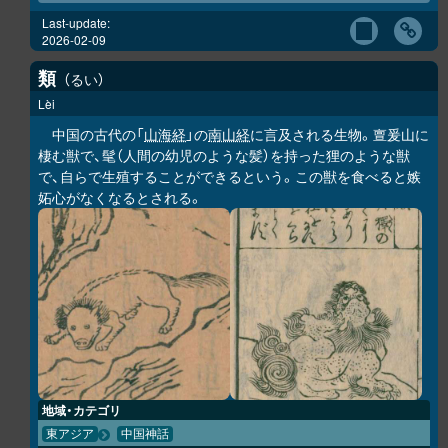
Last-update:
2026-02-09
類
るい
Lèi
中国の古代の「
山海経
」の
南山経
に言及される生物。亶爰山に
棲む獣で、髦（人間の幼児のような髪）を持った狸のような獣
で、自らで生殖することができるという。この獣を食べると嫉
妬心がなくなるとされる。
地域・カテゴリ
東アジア
中国神話