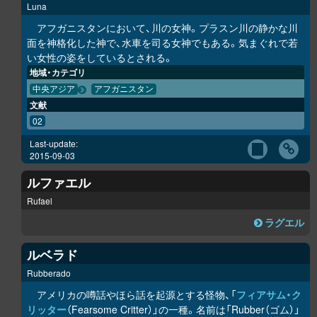
Luna
アフガニスタンにおいて、川の女神。プラスン川の静かな川
面を神格化した神で、水車を司る女神でもある。気まぐれで若
い女性の姿をしているとされる。
地域・カテゴリ
中央アジア
アフガニスタン
文献
02
Last-update:
2015-09-03
ルファエル
Rufael
ラグエル
ルベラド
Rubberado
アメリカの噂話やほら話を起源とする怪物、「
フィアサム・ク
リッター
（Fearsome Critter）」の一種。名前は「Rubber（ゴム）」