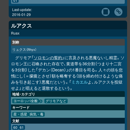
01
Last-update:
2016-01-29
ルアクス
Ruax
別称
リュクス
（Rhyx）
グリモア「
ソロモンの誓約
」に言及される悪魔ないし精霊。ソ
ロモン王に召喚された存在で、黄道帯を36分割（つまり十二宮
を3分割）した「デカン（Decan）」の1番目を司る。人々の頭を怠
惰にし（＝朦朧とさせ）額を略奪する（頭を締め付けるような痛
みを引き起こす）悪魔だという。「
ミカエル
よ、ルアクスを投獄
せよ」と唱えると退散するという。
地域・カテゴリ
ヨーロッパ全般
グリモアなど
キーワード
星・惑星
病気・毒
文献
60
61