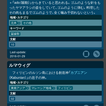
＋「ado（騒動）」からきていると思われる。ゴムのような針をも
ったヤマアラシの姿をしていて、ゴムのように弾む。料理した
その肉もまるでゴムのようで、全く噛み千切れないという。
地域・カテゴリ
北米
その他
キーワード
齧歯類
文献
10
Last-update:
2016-01-29
ルマウィグ
フィリピンのルソン島における創造神「
カブニアン
（Kabunian）」の息子の神。
地域・カテゴリ
東南アジア
マレーシア地域
フィリピン
文献
02