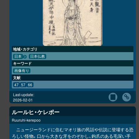
地域・カテゴリ
日本
日本仏教
キーワード
画像有り
文献
47
57
66
Last-update:
2026-02-01
ルールヒ・ケレポー
Ruuruhi-kerepoo
ニュージーランドに住むマオリ族の民話や伝説に登場する恐
ろしい怪物。口から大きな牙をのぞかし、鉤爪のある毛深い手