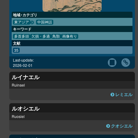
地域・カテゴリ
東アジア
中国神話
キーワード
多首多頭
欠損・多過
鳥類
画像有り
文献
35
Last-update:
2026-02-01
ルイナエル
Ruinael
レミエル
ルオシエル
Ruosiel
クオシエル