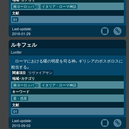
南ヨーロッパ
イタリア・ローマ神話
文献
01
Last-update:
2016-01-29
ルキフェル
Lucifer
ローマにおける曙の明星を司る神。ギリシアのポスポロスに
相当する。
関連項目
リヴァイアサン
地域・カテゴリ
南ヨーロッパ
イタリア・ローマ神話
キーワード
星・惑星
文献
01
Last-update:
2015-09-03