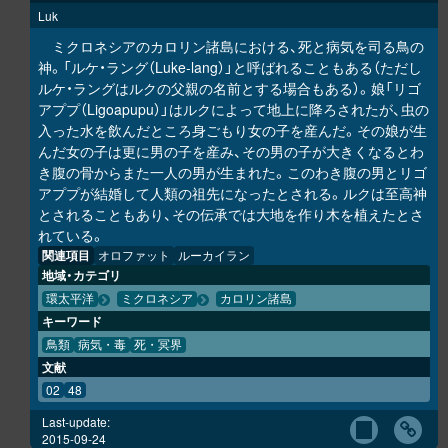
Luk
ミクロネシアのカロリン諸島における、死と病気を司る鳥の
神。「ルケ・ラング（Luke-lang）」と呼ばれることもある（ただし
ルケ・ラングはルクの父親の名前とする場合もある）。娘「リゴ
アププ（Ligoapupu）」はルクによって地上に降ろされたが、虫の
入った水を飲んだところ身ごもり女の子を産んだ。その娘が生
んだ女の子は更に男の子を産み、その男の子が大きくなるとわ
き腹の骨からまた一人の男が生まれた。このわき腹の男とリゴ
アププが結婚して人類の祖先になったとされる。ルクは至高神
とされることもあり、その伝承では大地を作り木を植えたとさ
れている。
関連項目
オロファット
ルーカイラン
地域・カテゴリ
環太平洋
ミクロネシア
カロリン諸島
キーワード
鳥類
病気・毒
死・冥界
文献
02
48
Last-update:
2015-09-24