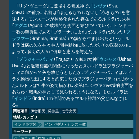
「リグ・ヴェーダ」に登場する暴風神で、「
シヴァ
（Siva,
Shiva）」の前身。名前は「ほえるもの」、ないし「赤きもの」を意
味する。モンスーンが神格化された存在であるルドラは、火神
「
アグニ
（Aguni）」の破壊的な側面と結びついていく。ヒンドゥ
ー教の聖典集である「プラーナ」によれば、ルドラは怒った「
ブ
ラフマー
（Brahma, Brahmā）」の額から生まれ出たという。ル
ドラは病の矢を神々や人間や動物に放ったが、その医薬の力に
よって、多くの人々に健康と恵みを与えた。
「
プラジャーパティ
（Prajapti）」が暁の女神「
ウシャス
（Ushas,
Uṣas）」と近親相姦の関係になったとき、ルドラはプラジャーパ
ティに向かって矢を放とうとしたが、プラジャーパティはルド
ラを動物の王にすると約束したのでプラジャーパティは助かっ
た。ルドラは牡牛の姿で描かれ、次第に、シヴァの破壊的側面を
あらわす暗黒の神として見られるようになる。またルドラは
「
インドラ
（Indra）」の仲間であるマルト神群の父とみなされ
る。
関連項目
伊舎那天
勞捺里
七母女天
地域・カテゴリ
インド亜大陸
インド神話・ヒンズー教
キーワード
牛
病気・毒
空気・風・嵐