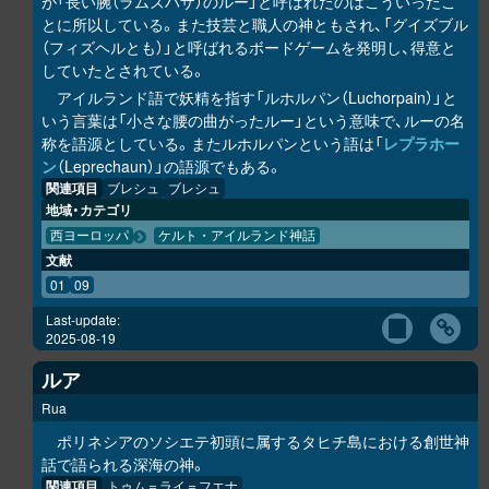
が「長い腕（ラムズハザ）のルー」と呼ばれたのはこういったこ
とに所以している。また技芸と職人の神ともされ、「グイズブル
（フィズヘルとも）」と呼ばれるボードゲームを発明し、得意と
していたとされている。
アイルランド語で妖精を指す「ルホルパン（Luchorpain）」と
いう言葉は「小さな腰の曲がったルー」という意味で、ルーの名
称を語源としている。またルホルパンという語は「
レプラホー
ン
（Leprechaun）」の語源でもある。
関連項目
ブレシュ
ブレシュ
地域・カテゴリ
西ヨーロッパ
ケルト・アイルランド神話
文献
01
09
Last-update:
2025-08-19
ルア
Rua
ポリネシアのソシエテ初頭に属するタヒチ島における創世神
話で語られる深海の神。
関連項目
トゥム＝ライ＝フエナ