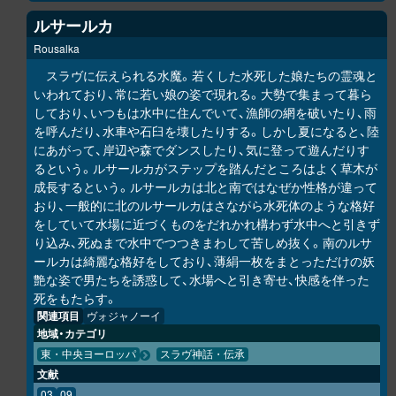
ルサールカ
Rousalka
スラヴに伝えられる水魔。若くした水死した娘たちの霊魂と
いわれており、常に若い娘の姿で現れる。大勢で集まって暮ら
しており、いつもは水中に住んでいて、漁師の網を破いたり、雨
を呼んだり、水車や石臼を壊したりする。しかし夏になると、陸
にあがって、岸辺や森でダンスしたり、気に登って遊んだりす
るという。ルサールカがステップを踏んだところはよく草木が
成長するという。ルサールカは北と南ではなぜか性格が違って
おり、一般的に北のルサールカはさながら水死体のような格好
をしていて水場に近づくものをだれかれ構わず水中へと引きず
り込み、死ぬまで水中でつつきまわして苦しめ抜く。南のルサ
ールカは綺麗な格好をしており、薄絹一枚をまとっただけの妖
艶な姿で男たちを誘惑して、水場へと引き寄せ、快感を伴った
死をもたらす。
関連項目
ヴォジャノーイ
地域・カテゴリ
東・中央ヨーロッパ
スラヴ神話・伝承
文献
03
09