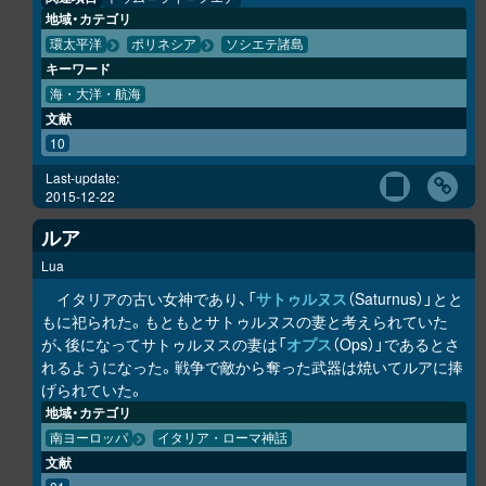
地域・カテゴリ
環太平洋
ポリネシア
ソシエテ諸島
キーワード
海・大洋・航海
文献
10
Last-update:
2015-12-22
ルア
Lua
イタリアの古い女神であり、「
サトゥルヌス
（Saturnus）」とと
もに祀られた。もともとサトゥルヌスの妻と考えられていた
が、後になってサトゥルヌスの妻は「
オプス
（Ops）」であるとさ
れるようになった。戦争で敵から奪った武器は焼いてルアに捧
げられていた。
地域・カテゴリ
南ヨーロッパ
イタリア・ローマ神話
文献