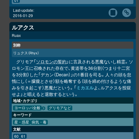
01
Last-update:
2016-01-29
ルアクス
Ruax
別称
リュクス
（Rhyx）
グリモア「
ソロモンの誓約
」に言及される悪魔ないし精霊。ソ
ロモン王に召喚された存在で、黄道帯を36分割（つまり十二宮
を3分割）した「デカン（Decan）」の1番目を司る。人々の頭を怠
惰にし（＝朦朧とさせ）額を略奪する（頭を締め付けるような痛
みを引き起こす）悪魔だという。「
ミカエル
よ、ルアクスを投獄
せよ」と唱えると退散するという。
地域・カテゴリ
ヨーロッパ全般
グリモアなど
キーワード
星・惑星
病気・毒
文献
60
61