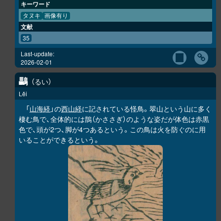
キーワード
タヌキ
画像有り
文献
35
Last-update:
2026-02-01
鸓
るい
Lěi
「
山海経
」の
西山経
に記されている怪鳥。翠山という山に多く
棲む鳥で、全体的には鵲（かささぎ）のような姿だが体色は赤黒
色で、頭が2つ、脚が4つあるという。この鳥は火を防ぐのに用
いることができるという。