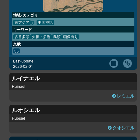
地域・カテゴリ
東アジア
中国神話
キーワード
多首多頭
欠損・多過
鳥類
画像有り
文献
35
Last-update:
2026-02-01
ルイナエル
Ruinael
レミエル
ルオシエル
Ruosiel
クオシエル