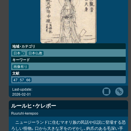
地域・カテゴリ
日本
日本仏教
キーワード
画像有り
文献
47
57
66
Last-update:
2026-02-01
ルールヒ・ケレポー
Ruuruhi-kerepoo
ニュージーランドに住むマオリ族の民話や伝説に登場する恐
ろしい怪物。口から大きな牙をのぞかし、鉤爪のある毛深い手