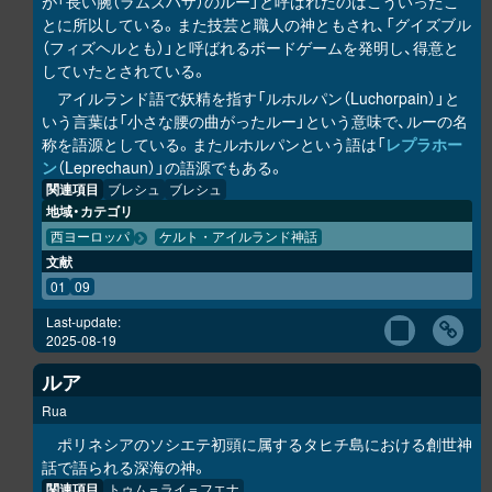
が「長い腕（ラムズハザ）のルー」と呼ばれたのはこういったこ
とに所以している。また技芸と職人の神ともされ、「グイズブル
（フィズヘルとも）」と呼ばれるボードゲームを発明し、得意と
していたとされている。
アイルランド語で妖精を指す「ルホルパン（Luchorpain）」と
いう言葉は「小さな腰の曲がったルー」という意味で、ルーの名
称を語源としている。またルホルパンという語は「
レプラホー
ン
（Leprechaun）」の語源でもある。
関連項目
ブレシュ
ブレシュ
地域・カテゴリ
西ヨーロッパ
ケルト・アイルランド神話
文献
01
09
Last-update:
2025-08-19
ルア
Rua
ポリネシアのソシエテ初頭に属するタヒチ島における創世神
話で語られる深海の神。
関連項目
トゥム＝ライ＝フエナ