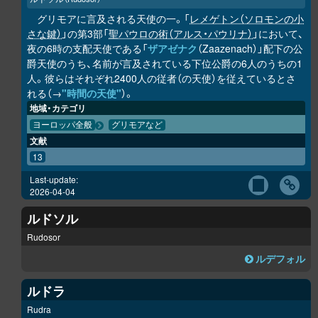
グリモアに言及される天使の一。「
レメゲトン（ソロモンの小
さな鍵）
」の第3部「
聖パウロの術（アルス・パウリナ）
」において、
夜の6時の支配天使である「
ザアゼナク
（Zaazenach）」配下の公
爵天使のうち、名前が言及されている下位公爵の6人のうちの1
人。彼らはそれぞれ2400人の従者（の天使）を従えているとさ
れる（→
"時間の天使"
）。
地域・カテゴリ
ヨーロッパ全般
グリモアなど
文献
13
Last-update:
2026-04-04
ルドソル
Rudosor
ルデフォル
ルドラ
Rudra