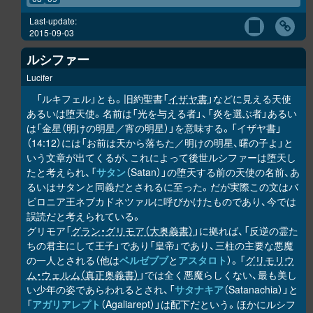
Last-update:
2015-09-03
ルシファー
Lucifer
「ルキフェル」とも。旧約聖書「
イザヤ書
」などに見える天使
あるいは堕天使。名前は「光を与える者」、「炎を選ぶ者」あるい
は「金星（明けの明星／宵の明星）」を意味する。「イザヤ書」
（14:12）には「お前は天から落ちた／明けの明星、曙の子よ」と
いう文章が出てくるが、これによって後世ルシファーは堕天し
たと考えられ、「
サタン
（Satan）」の堕天する前の天使の名前、あ
るいはサタンと同義だとされるに至った。だが実際この文はバ
ビロニア王ネブカドネツァルに呼びかけたものであり、今では
誤読だと考えられている。
グリモア「
グラン・グリモア（大奥義書）
」に拠れば、「反逆の霊た
ちの君主にして王子」であり「皇帝」であり、三柱の主要な悪魔
の一人とされる（他は
ベルゼブブ
と
アスタロト
）。「
グリモリウ
ム・ウェルム（真正奥義書）
」では全く悪魔らしくない、最も美し
い少年の姿であらわれるとされ、「
サタナキア
（Satanachia）」と
「
アガリアレプト
（Agaliarept）」は配下だという。ほかにルシフ