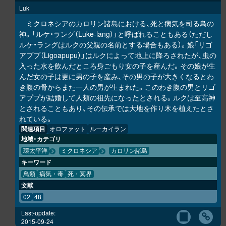
Luk
ミクロネシアのカロリン諸島における、死と病気を司る鳥の
神。「ルケ・ラング（Luke-lang）」と呼ばれることもある（ただし
ルケ・ラングはルクの父親の名前とする場合もある）。娘「リゴ
アププ（Ligoapupu）」はルクによって地上に降ろされたが、虫の
入った水を飲んだところ身ごもり女の子を産んだ。その娘が生
んだ女の子は更に男の子を産み、その男の子が大きくなるとわ
き腹の骨からまた一人の男が生まれた。このわき腹の男とリゴ
アププが結婚して人類の祖先になったとされる。ルクは至高神
とされることもあり、その伝承では大地を作り木を植えたとさ
れている。
関連項目
オロファット
ルーカイラン
地域・カテゴリ
環太平洋
ミクロネシア
カロリン諸島
キーワード
鳥類
病気・毒
死・冥界
文献
02
48
Last-update:
2015-09-24