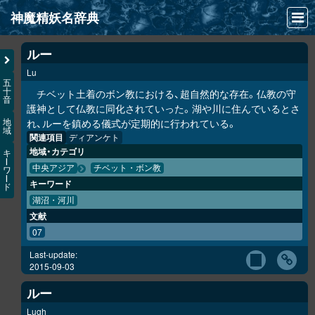
神魔精妖名辞典
NEWS
ルー
Lu
INFO
五
十
チベット土着のボン教における、超自然的な存在。仏教の守
音
文献
護神として仏教に同化されていった。湖や川に住んでいるとさ
れ、ルーを鎮める儀式が定期的に行われている。
地
域
検索
関連項目
ディアンケト
地域・カテゴリ
キ
凖項目
ー
中央アジア
チベット・ボン教
ワ
ー
キーワード
ド
画像資料便覧
湖沼・河川
文献
LINK
07
Last-update:
2015-09-03
ルー
Lugh