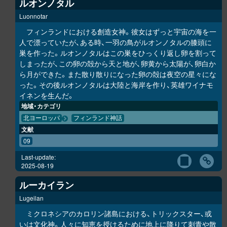
ルオンノタル
Luonnotar
フィンランドにおける創造女神。彼女はずっと宇宙の海を一
人で漂っていたが、ある時、一羽の鳥がルオンノタルの膝頭に
巣を作った。ルオンノタルはこの巣をひっくり返し卵を割って
しまったが、この卵の殻から天と地が、卵黄から太陽が、卵白か
ら月ができた。また散り散りになった卵の殻は夜空の星々にな
った。その後ルオンノタルは大陸と海岸を作り、英雄ワイナモ
イネンを生んだ。
地域・カテゴリ
北ヨーロッパ
フィンランド神話
文献
09
Last-update:
2025-08-19
ルーカイラン
Lugeilan
ミクロネシアのカロリン諸島における、トリックスター、或
いは文化神。人々に知恵を授けるために地上に降りて刺青や散