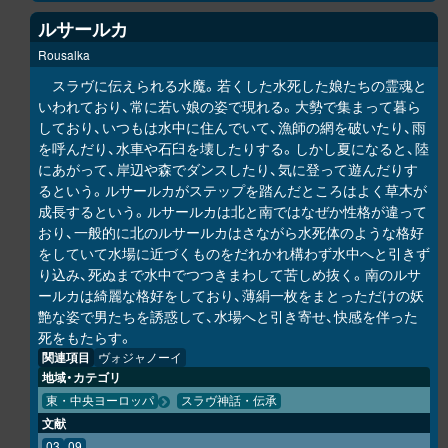
ルサールカ
Rousalka
スラヴに伝えられる水魔。若くした水死した娘たちの霊魂と
いわれており、常に若い娘の姿で現れる。大勢で集まって暮ら
しており、いつもは水中に住んでいて、漁師の網を破いたり、雨
を呼んだり、水車や石臼を壊したりする。しかし夏になると、陸
にあがって、岸辺や森でダンスしたり、気に登って遊んだりす
るという。ルサールカがステップを踏んだところはよく草木が
成長するという。ルサールカは北と南ではなぜか性格が違って
おり、一般的に北のルサールカはさながら水死体のような格好
をしていて水場に近づくものをだれかれ構わず水中へと引きず
り込み、死ぬまで水中でつつきまわして苦しめ抜く。南のルサ
ールカは綺麗な格好をしており、薄絹一枚をまとっただけの妖
艶な姿で男たちを誘惑して、水場へと引き寄せ、快感を伴った
死をもたらす。
関連項目
ヴォジャノーイ
地域・カテゴリ
東・中央ヨーロッパ
スラヴ神話・伝承
文献
03
09