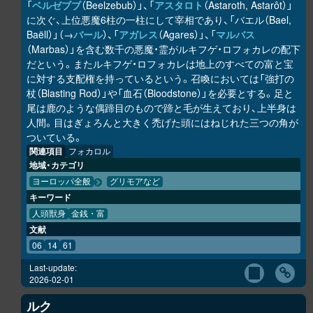
「
ベルゼブブ
（Beelzebub）」、「
アスタロト
（Astaroth, Astarôt）」
に次ぐ、上位悪魔6柱の一柱にして宰相であり、「バエル（Bael,
Baëll）」（→
バール
）、「
アガレス
（Agares）」、「
マルバス
（Marbas）」を含む数千の悪魔・霊がルキフゲ・ロフォカレの配下
だという。またルキフゲ・ロフォカレは地上のすべての富と宝
に対する支配権を持っているという。召喚においては「強打の
杖（Blasting Rod）」や「血石（Bloodstone）」を必要とする。足と
尾は鹿のような偶蹄目のもので蹄と毛が生えており、上半身は
人間。目はぎょろんと大きく禿げた頭にはねじれた三つの角が
ついている。
関連項目
フォカロル
地域・カテゴリ
ヨーロッパ全般
グリモアなど
キーワード
人頭獣身
金銭・富
文献
06
14
61
Last-update:
2026-02-01
ルク