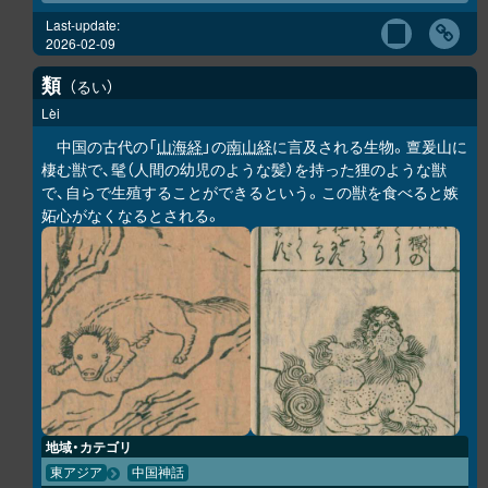
Last-update:
2026-02-09
類
るい
Lèi
中国の古代の「
山海経
」の
南山経
に言及される生物。亶爰山に
棲む獣で、髦（人間の幼児のような髪）を持った狸のような獣
で、自らで生殖することができるという。この獣を食べると嫉
妬心がなくなるとされる。
地域・カテゴリ
東アジア
中国神話