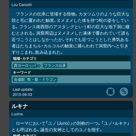
Lou Carcolh
フランスの伝承に登場する怪物。カタツムリのような巨大な
殻と毛に覆われた触覚、ヌメヌメした体を持つ蛇の姿をしてい
る。フランス南西部のアスタングという町の巨大な地下洞に棲
むとされる。洞窟周辺はヌメヌメした液体で覆われていて誰も
近づこうとはしなかったが、それでも近づこうとした勇気ある
者はたちまちル・カルコルの触覚に捕らわれて洞窟内へと引き
ずりこまれ、飲み込まれた。
地域・カテゴリ
西ヨーロッパ
フランス伝承
キーワード
合成獣
蛇・龍・ドラゴン
Last-update:
2015-09-03
ルキナ
Lucina
ローマにおいて「
ユノ
（Juno）」の別称の一つ。「ユノ・ルキナ」
とも呼ばれる。誕生の女神としてのユノを指す。
地域・カテゴリ