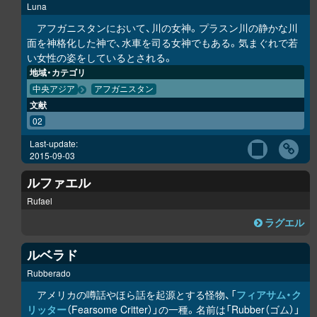
Luna
アフガニスタンにおいて、川の女神。プラスン川の静かな川
面を神格化した神で、水車を司る女神でもある。気まぐれで若
い女性の姿をしているとされる。
地域・カテゴリ
中央アジア
アフガニスタン
文献
02
Last-update:
2015-09-03
ルファエル
Rufael
ラグエル
ルベラド
Rubberado
アメリカの噂話やほら話を起源とする怪物、「
フィアサム・ク
リッター
（Fearsome Critter）」の一種。名前は「Rubber（ゴム）」