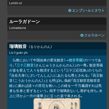
Lumim-ut
エンプン・ルミヌウト
ルーラガドーン
Luricadaune
クルラホーン
瑠璃観音
るりかんのん
Liú lí guān yīn
仏教において中国由来の変化観音（→
観音菩薩
）の一つであ
り、「
三十三観音
（さんじゅうさんかんのん）」の一尊。観音菩薩
が姿を変えて人々を救済するという「三十三応現身」のうちの
「自在天身（じざいてんしん）」にあたる仏尊とされる。「高王観
音（こうおうかんのん）」とも呼ばれ、偽経「高王観世音観世音
経」に拠れば諸々の苦厄を救い、この経を一千万遍誦すれば死
者も生者と変ずるという。両手で瑠璃壺ないし香炉を持ち、水
上に浮かぶ一片の蓮華上に立った姿で表される。