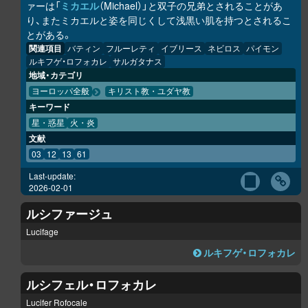
ァーは「
ミカエル
（Michael）」と双子の兄弟とされることがあ
り、またミカエルと姿を同じくして浅黒い肌を持つとされるこ
とがある。
関連項目
バティン
フルーレティ
イブリース
ネビロス
パイモン
ルキフゲ・ロフォカレ
サルガタナス
地域・カテゴリ
ヨーロッパ全般
キリスト教・ユダヤ教
キーワード
星・惑星
火・炎
文献
03
12
13
61
Last-update:
2026-02-01
ルシファージュ
Lucifage
ルキフゲ・ロフォカレ
ルシフェル・ロフォカレ
Lucifer Rofocale