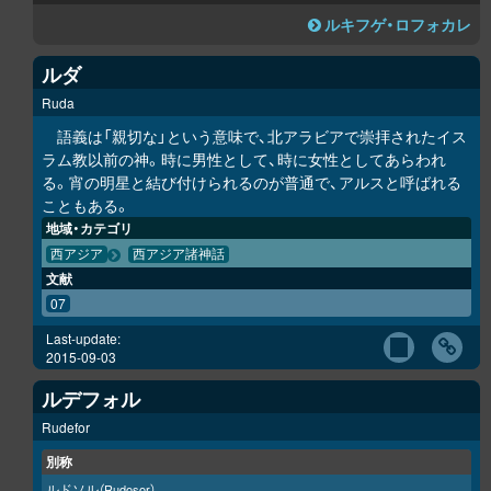
ルキフゲ・ロフォカレ
ルダ
Ruda
語義は「親切な」という意味で、北アラビアで崇拝されたイス
ラム教以前の神。時に男性として、時に女性としてあらわれ
る。宵の明星と結び付けられるのが普通で、アルスと呼ばれる
こともある。
地域・カテゴリ
西アジア
西アジア諸神話
文献
07
Last-update:
2015-09-03
ルデフォル
Rudefor
別称
ルドソル
（Rudosor）