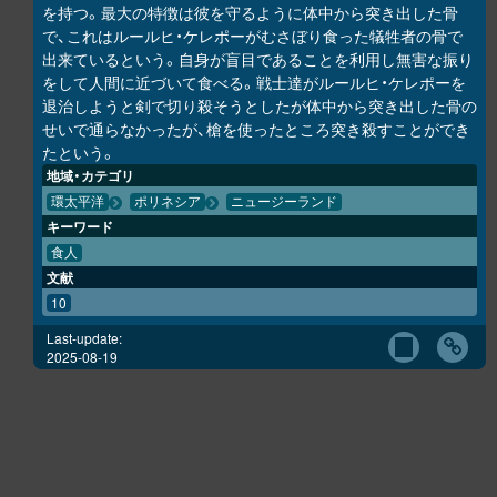
を持つ。最大の特徴は彼を守るように体中から突き出した骨
で、これはルールヒ・ケレポーがむさぼり食った犠牲者の骨で
出来ているという。自身が盲目であることを利用し無害な振り
をして人間に近づいて食べる。戦士達がルールヒ・ケレポーを
退治しようと剣で切り殺そうとしたが体中から突き出した骨の
せいで通らなかったが、槍を使ったところ突き殺すことができ
たという。
地域・カテゴリ
環太平洋
ポリネシア
ニュージーランド
キーワード
食人
文献
10
Last-update:
2025-08-19