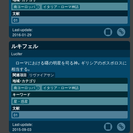
南ヨーロッパ
イタリア・ローマ神話
文献
01
Last-update:
2016-01-29
ルキフェル
Lucifer
ローマにおける曙の明星を司る神。ギリシアのポスポロスに
相当する。
関連項目
リヴァイアサン
地域・カテゴリ
南ヨーロッパ
イタリア・ローマ神話
キーワード
星・惑星
文献
01
Last-update:
2015-09-03