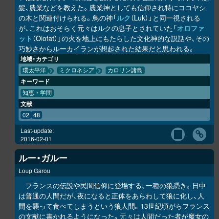
髪、農業などを教えた。農業神としても信仰され特にココヤシ
の木と関連付けられる。鳥の神「
ルク
（Luk）」と同一視される
が、これはおそらく元々はルクの息子とされていた「
オロファ
ット
（Olofat）」の火を地上にもたらした文化神的な説話や、その
巧妙さからルーカイランが想起された結果だと思われる。
地域・カテゴリ
環太平洋
ミクロネシア
カロリン諸島
キーワード
知恵・学問
文献
02
48
Last-update:
2016-02-01
ルー・ガルー
Loup Garou
フランスの伝説や民間信仰に登場する、一種の狼憑き。日中
は普通の人間だが、夜になると正体をあらわして狼に化し、人
間を襲って食べてしまうという狼人間。13世紀頃がらフランス
の文献に書かれるようになった。元々は人間だった者が魔女の