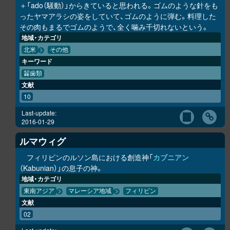
＋「ado（騒動）」からきていると思われる。ゴムのような針をも
ったヤマアラシの姿をしていて、ゴムのように弾む。料理した
その肉もまるでゴムのようで、全く噛み千切れないという。
地域・カテゴリ
北米
その他
キーワード
齧歯類
文献
10
Last-update:
2016-01-29
ルマウィグ
フィリピンのルソン島における創造神「
カブニアン
（Kabunian）」の息子の神。
地域・カテゴリ
東南アジア
マレーシア地域
フィリピン
文献
02