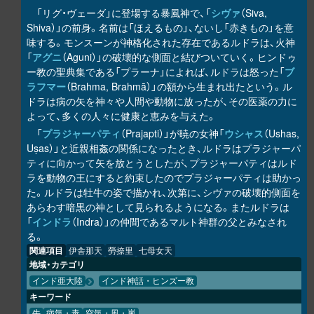
「リグ・ヴェーダ」に登場する暴風神で、「
シヴァ
（Siva,
Shiva）」の前身。名前は「ほえるもの」、ないし「赤きもの」を意
味する。モンスーンが神格化された存在であるルドラは、火神
「
アグニ
（Aguni）」の破壊的な側面と結びついていく。ヒンドゥ
ー教の聖典集である「プラーナ」によれば、ルドラは怒った「
ブ
ラフマー
（Brahma, Brahmā）」の額から生まれ出たという。ル
ドラは病の矢を神々や人間や動物に放ったが、その医薬の力に
よって、多くの人々に健康と恵みを与えた。
「
プラジャーパティ
（Prajapti）」が暁の女神「
ウシャス
（Ushas,
Uṣas）」と近親相姦の関係になったとき、ルドラはプラジャーパ
ティに向かって矢を放とうとしたが、プラジャーパティはルド
ラを動物の王にすると約束したのでプラジャーパティは助かっ
た。ルドラは牡牛の姿で描かれ、次第に、シヴァの破壊的側面を
あらわす暗黒の神として見られるようになる。またルドラは
「
インドラ
（Indra）」の仲間であるマルト神群の父とみなされ
る。
関連項目
伊舎那天
勞捺里
七母女天
地域・カテゴリ
インド亜大陸
インド神話・ヒンズー教
キーワード
牛
病気・毒
空気・風・嵐