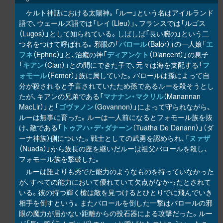
ケルト神話における太陽神。「ルー」という名はアイルランド
語で、ウェールズ語では「レイ（Lleu）」、フランスでは「ルゴス
（Lugos）」として知られている。しばしば「長い腕の」という二
つ名をつけて呼ばれる。邪眼の「
バロール
（Balor）」の一人娘「
エ
フネ
（Ephne）」と、治癒の神「
ディアンケト
（Dianceht）」の息子
「
キアン
（Cian）」との間にできた子で、元々は海を支配する「
フ
ォモール
（Fomor）」族に属していた。バロールは孫によって自
分が殺されると予言されていたため孫であるルーを殺そうとし
たが、キアンの兄弟である「
マナナン・マクリル
（Manannan
MacLir）」と「
ゴヴァノン
（Govannon）」によって守られながら、
ルーは無事に育った。ルーは一人前になるとフォモール族を抜
け、敵である「
トゥアハ・デ・ダナーン
（Tuatha De Danann）」（ダ
ーナ神族）側についた。戦士としての武勇を認められ、「
ヌァザ
（Nuada）」から族長の座を継いだルーは祖父バロールを殺し、
フォモール族を撃破した。
ルーは誰よりも秀でた能力のようなものを持っていなかった
が、すべての能力において優れていて欠点がなかったとされて
いる。彼の持つ輝く槍は敵を見つけるとひとりでに飛んでいき
相手を倒すという。またバロールを倒した一撃はバロールの邪
眼の魔力が届かない距離からの投石器による攻撃だった。ルー