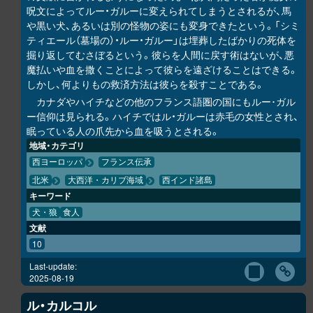
呪文によってルー・ガルーに変えられてしまうとされるが、馬
や黒い犬、あるいは別の怪物の姿にも変身できたという。「シミ
ティエール（墓場の）・ルー・ガルー」は埋葬したばかりの死体を
掘り返してむさぼるという。彼らを人間に戻す術はないが、悪
魔払いや血を撒くことによって彼らを遠ざけることはできる。
しかし、何よりもの救済方法は彼らを殺すことである。
カナダやハイチなどの他のフランス語圏の国にもルー･ガル
ー信仰は見られる。ハイチではル・ガルーは赤毛の女性とされ、
眠っている人の爪先から血を吸うとされる。
地域・カテゴリ
西ヨーロッパ
フランス伝承
北米
大西洋・カリブ海域
西インド諸島
キーワード
犬・狼
食人
文献
10
Last-update:
2025-08-19
ル・カルコル