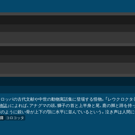
ロッパの古代文献や中世の動物寓話集に登場する怪物。「レウクロクタ（Leucr
物誌
」によれば、アナグマの頭、獅子の首と上半身と尾、鹿の脚と蹄を持
刃のように鋭い骨が上下の顎に水平に並んでいるという。泣き声は人間に
目
コロコッタ