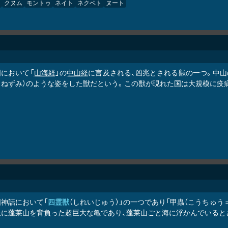
クヌム
モントゥ
ネイト
ネクベト
ヌート
国において「
山海経
」の
中山経
に言及される、凶兆とされる獣の一つ。中山
りねずみ）のような姿をした獣だという。この獣が現れた国は大規模に疫
国神話において「
四霊獣
（しれいじゅう）」の一つであり「甲蟲（こうちゅう
上に蓬莱山を背負った超巨大な亀であり、蓬莱山ごと海に浮かんでいると