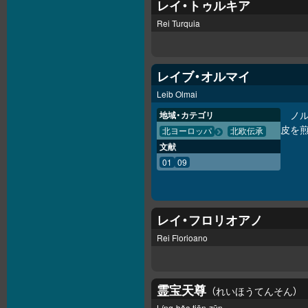
レイ・トゥルキア
Rei Turquia
レイブ・オルマイ
Leib Olmai
ノ
地域・カテゴリ
皮を
北ヨーロッパ
北欧伝承
文献
01
09
レイ・フロリオアノ
Rei Florioano
霊宝天尊
れいほうてんそん
Líng-bǎo tiān-zūn