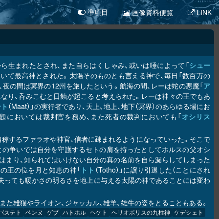
画像資料便覧
LINK
凖項目
）」から生まれたとされ、また自らはくしゃみ、或いは唾によって「
シュー
仰において最高神とされた。太陽そのものとも言える神で、毎日「数百万の
し、夜の間は冥界の12州を旅したという。航海の間、レーは蛇の悪魔「
ア
荒天になり、呑みこむと日蝕が起こると考えられた。レーは神々の王でもあ
ート
（Maat）」の実行者であり、天上、地上、地下（冥界）のあらゆる場にお
継承問題においては裁判官を務め、また死者の裁判においても「
オシリス
称するファラオや神官、信者に疎まれるようになっていった。そこで
との争いでは自分を守護するセトの肩を持ったとしてホルスの父オシ
策略にはまり、知られてはいけない自分の真の名前を自ら漏らしてしまった
の王の位を月と知恵の神「
トト
（Totho）」に譲り引退した（ことにされ
を失っても暖かさの明るさを地上に与える太陽の神であることには変わ
また雄猫やライオン、ジャッカル、雄羊、雄牛の姿をとることもある。
バステト
ベンヌ
ゲブ
ハトホル
ヘケト
ヘリオポリスの九柱神
ケデシェト