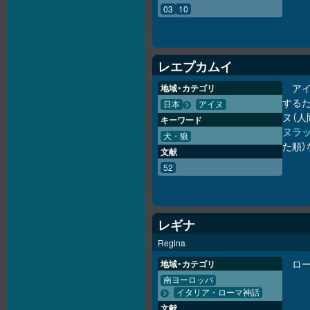
03
10
レエプカムイ
ア
地域・カテゴリ
する
日本
アイヌ
ヌ（
キーワード
ヌラ
犬・狼
た順）
文献
52
レギナ
Regina
ロー
地域・カテゴリ
南ヨーロッパ
イタリア・ローマ神話
文献