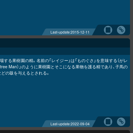
Last-update:
2015-12-11
する果樹園の精。名前の「レイジー」は「ものぐさ」を意味する（がレ
le-tree Man）」のように果樹園とそこになる果物を護る精であり、子馬の
などの跋を与えるとされる。
Last-update:
2022-09-04