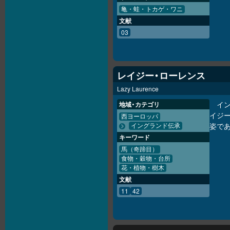
亀・蛙・トカゲ・ワニ
文献
03
レイジー・ローレンス
Lazy Laurence
イ
地域・カテゴリ
イジー
西ヨーロッパ
姿で
イングランド伝承
キーワード
馬（奇蹄目）
食物・穀物・台所
花・植物・樹木
文献
11
42