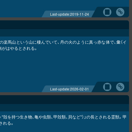
Last-update:
2019-11-24
の楽馬山という山に棲んでいて、丹の火のように真っ赤な体で、彙（イ
病がはやるとされる。
Last-update:
2026-02-01
＝"殻を持つ生き物、亀や虫類、甲殻類、貝など"）」の長とされる霊獣。甲
される。