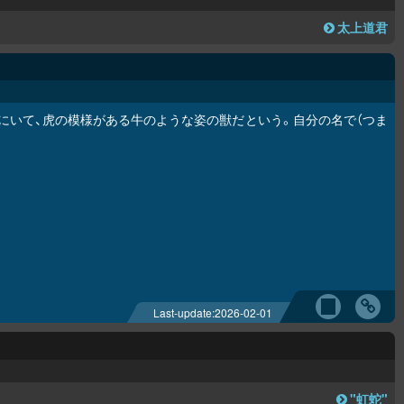
太上道君
にいて、虎の模様がある牛のような姿の獣だという。自分の名で（つま
。
Last-update:
2026-02-01
"虹蛇"