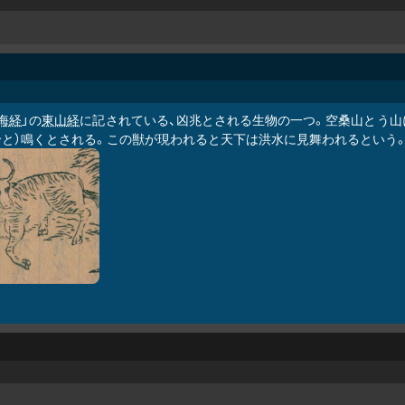
海経
」の
東山経
に記されている、凶兆とされる生物の一つ。空桑山とう山
軨と）鳴くとされる。この獣が現われると天下は洪水に見舞われるという