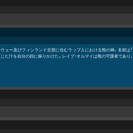
ルウェー及びフィンランド北部に住むラップ人における熊の神。名前は「
煎じた汁を自分の顔に振りかけた。レイブ・オルマイは熊の守護者であり