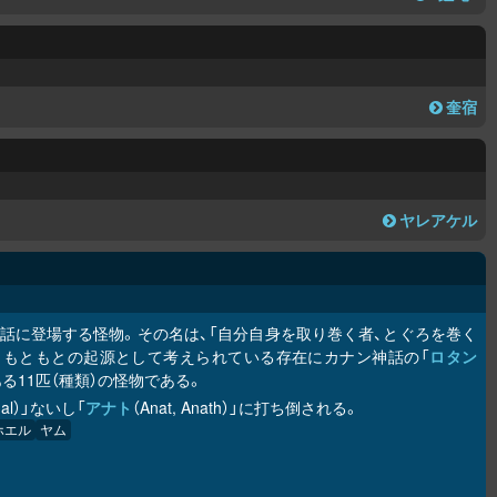
奎宿
ヤレアケル
ニキア神話に登場する怪物。その名は、「自分自身を取り巻く者、とぐろを巻く
。もともとの起源として考えられている存在にカナン神話の「
ロタン
である11匹（種類）の怪物である。
'al）」ないし「
アナト
（Anat, Anath）」に打ち倒される。
ホエル
ヤム