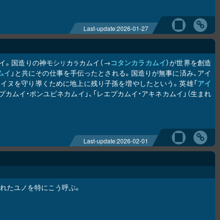
Last-update:
2026-01-27
ムイ。国造りの神モシ
カ
カムイ（→
コタンカ
ラ
カムイ
）が世界を創造
リ
ラ
ムイ
」と共にその仕事を手伝ったとされる。国造りが無事に済み、アイ
イヌを守り導くために地上に残り子孫を増やしたという。英雄「
アイ
プカムイ・ポンユビネカムイ」、「レエプカムイ・アキネカムイ」（生まれ
Last-update:
2026-02-01
祀られたユノを特にこう呼ぶ。