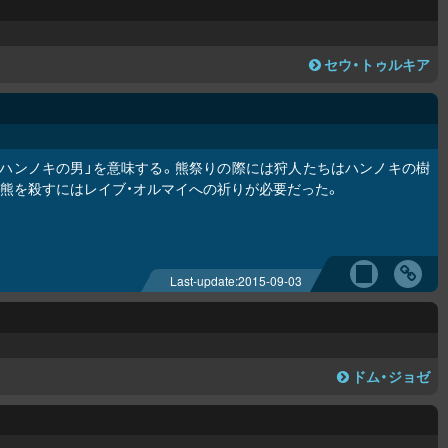
セウ・トゥルキア
ハンノキの男」を意味する。熊祭りの際には狩人たちはハンノキの樹
、熊を殺すにはレイブ・オルマイへの祈りが必要だった。
Last-update:
2015-09-03
ドム・ジョゼ