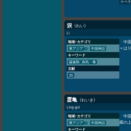
ケペラ
れい
𤟑
Lì
中
地域・カテゴリ
＝は
東アジア
中国神話
キーワード
齧歯類
病気・毒
文献
35
霊亀
れいき
Líng-guī
中
地域・カテゴリ
羅の
東アジア
中国神話
キーワード