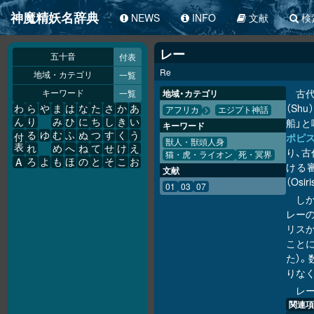
神魔精妖名辞典
NEWS
INFO
文献
検
レー
付表
五十音
Re
一覧
地域・カテゴリ
古代
一覧
地域・カテゴリ
キーワード
（Shu
わ
ら
や
ま
は
な
た
さ
か
あ
アフリカ
エジプト神話
船」と
ん
り
み
ひ
に
ち
し
き
い
キーワード
る
ゆ
む
ふ
ぬ
つ
す
く
う
ポピ
付
獣人・獣頭人身
表
れ
め
へ
ね
て
せ
け
え
り、
猫・虎・ライオン
死・冥界
A
ろ
よ
も
ほ
の
と
そ
こ
お
ける
文献
（Os
01
03
07
し
レー
リス
こと
た）
りな
レ
関連項