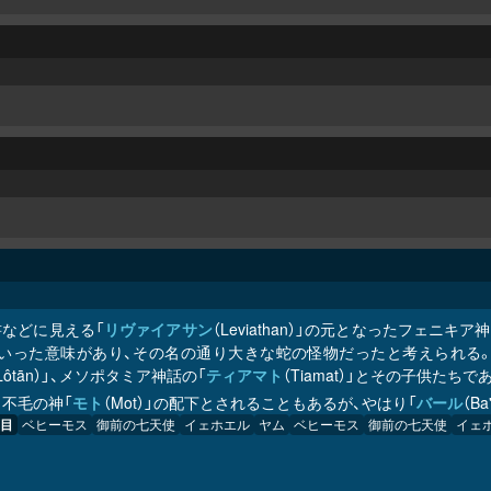
書などに見える「
リヴァイアサン
（Leviathan）」の元となったフェ
といった意味があり、その名の通り大きな蛇の怪物だったと考えられる
, Lôtān）」、メソポタミア神話の「
ティアマト
（Tiamat）」とその子供たち
と不毛の神「
モト
（Mot）」の配下とされることもあるが、やはり「
バール
（Ba
目
ベヒーモス
御前の七天使
イェホエル
ヤム
ベヒーモス
御前の七天使
イェ