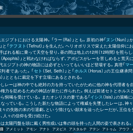
索
エジプトにおける太陽神。「ラー（Ra）」とも。原初の神「
ヌン
（Nun
）」と「
テフヌト
（Tefnut）」を生んだ。ヘリオポリスで栄えた太陽信
呼ばれる船に乗って天空を登り、昼の間は地上の12州（12時間）を照ら
ス
（Apophis）」と戦わなければならず、アポピスがレーを苦しめると
古代エジプトの神の物語には必ずといってもいいほど登場する。真理「
マ
審判者であった。「
セト
（Set, Seth）」と「
ホルス
（Horus）」の王位
iris）」とともに裁定を下す立場にあるとされる。
かしレーは神の中でも絶対の力を持っていたがために他の神を代理者を自
の権力を貶めるための神話が新たに作られた。例えば前述セトとホルス
から恫喝を受けている。またオシリスの妻である「
イシス
（Isis）」の
になっている。こうした新たな物語によって権威を失墜したレーは、神々
。数々の失敗の末の引退劇、という情けない顛末を辿ったレーだが、王位
く、人々の信仰を受け続けた。
ーは太陽円盤を頭に戴く男性或いは隼の頭を持った人間の姿で表される。
目
アメミット
アモン
アナト
アヌビス
アスタルテ
アテン
アトゥム
アウフ