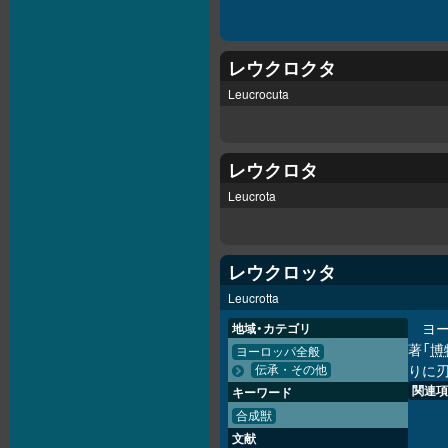
レウクロクタ
Leucrocuta
レウクロタ
Leucrota
レウクロッタ
Leucrotta
ヨー
地域・カテゴリ
著「
博
ヨーロッパ全般
りに
伝承・その他
関連項
キーワード
合成獣
文献