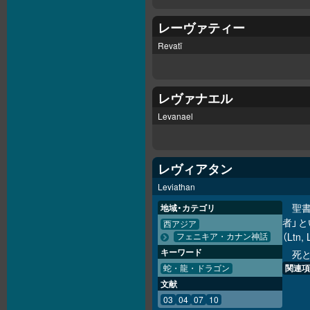
レーヴァティー
Revatī
レヴァナエル
Levanael
レヴィアタン
Leviathan
聖
地域・カテゴリ
者」
西アジア
（Ltn
フェニキア・カナン神話
キーワード
死
関連項
蛇・龍・ドラゴン
文献
03
04
07
10