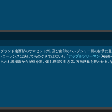
ングランド南西部のサマセット州、及び南部のハンプシャー州の伝承に登場
・ローレンスは決してものぐさではない）。「
アップルツリーマン
（App
あらわれ果樹園から泥棒を追い出し痙攣や吐き気、方向感覚を狂わせる、