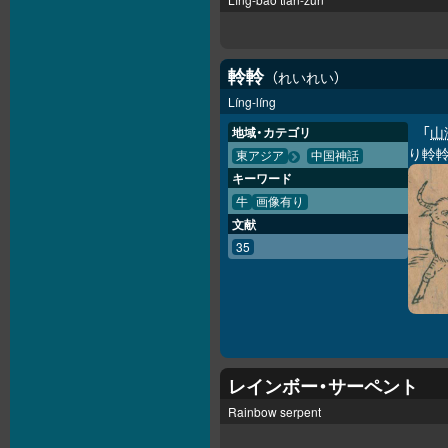
軨軨
れいれい
Líng-líng
「
山
地域・カテゴリ
り軨
東アジア
中国神話
キーワード
牛
画像有り
文献
35
レインボー・サーペント
Rainbow serpent