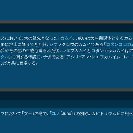
イヌにおいて、犬の祖先となった「
カムイ
」、或いは犬を顕現体とするカ
ために地上に降りてきた時、シマフクロウのカムイである「
コタンコ
ロ
カ
人間）やその他の生物も造られた後、レエプカムイとコタンカ
ラ
カムイはア
ック
ル
」に関する伝説に、子供である「アシリ・アン・レエプカムイ」、「レエ
などと共に登場する。
マにおいて「女王」の意で、「
ユノ
（Juno）」の別称。カピトリウム丘に