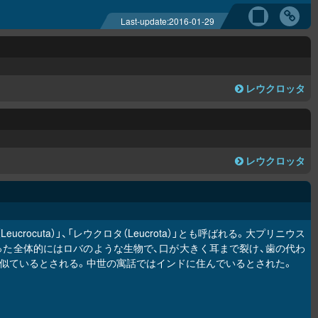
Last-update:
2016-01-29
レウクロッタ
レウクロッタ
ocuta）」、「レウクロタ（Leucrota）」とも呼ばれる。大プリニウス
った全体的にはロバのような生物で、口が大きく耳まで裂け、歯の代わ
似ているとされる。中世の寓話ではインドに住んでいるとされた。