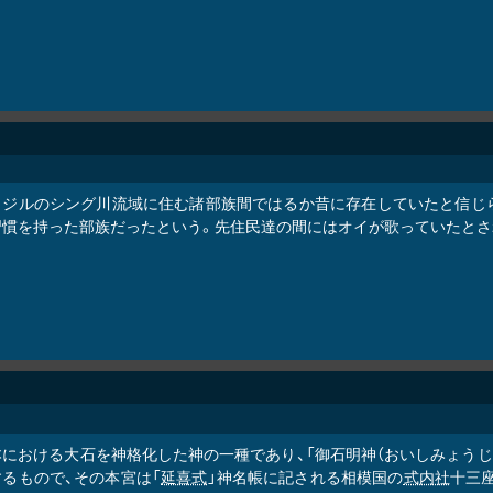
ラジルのシング川流域に住む諸部族間ではるか昔に存在していたと信じ
習慣を持った部族だったという。先住民達の間にはオイが歌っていたとさ
本における大石を神格化した神の一種であり、「御石明神（おいしみょうじ
るもので、その本宮は「
延喜式
」神名帳に記される相模国の
式内社
十三