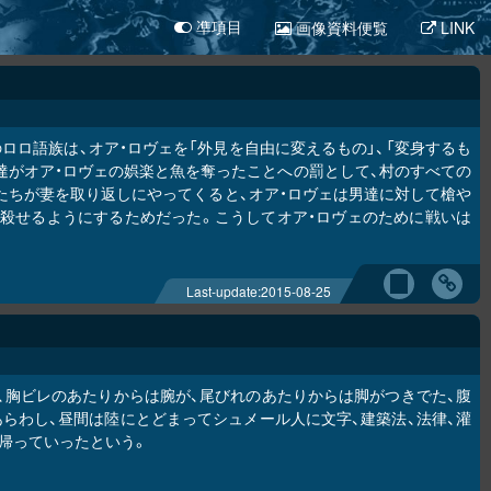
画像資料便覧
LINK
凖項目
ロ語族は、オア・ロヴェを「外見を自由に変えるもの」、「変身するも
男達がオア・ロヴェの娯楽と魚を奪ったことへの罰として、村のすべての
たちが妻を取り返しにやってくると、オア・ロヴェは男達に対して槍や
殺せるようにするためだった。こうしてオア・ロヴェのために戦いは
Last-update:
2015-08-25
、胸ビレのあたりからは腕が、尾びれのあたりからは脚がつきでた、腹
らわし、昼間は陸にとどまってシュメール人に文字、建築法、法律、灌
帰っていったという。