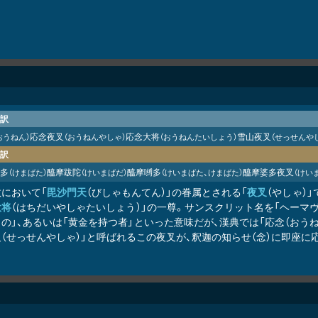
訳
応念夜叉
応念大将
雪山夜叉
おうねん）
（おうねんやしゃ）
（おうねんたいしょう）
（せっせんや
訳
多
醯摩跋陀
醯摩嚩多
醯摩婆多夜叉
（けまばた）
（けいまばだ）
（けいまばた、けまばた）
（けい
教において「
毘沙門天
（びしゃもんてん）」の眷属とされる「
夜叉
（やしゃ）」
大将
（はちだいやしゃたいしょう）」の一尊。サンスクリット名を「ヘーマヴァタ（
の」、あるいは「黄金を持つ者」といった意味だが、漢典では「応念（おうねん
（せっせんやしゃ）」と呼ばれるこの夜叉が、釈迦の知らせ（念）に即座に