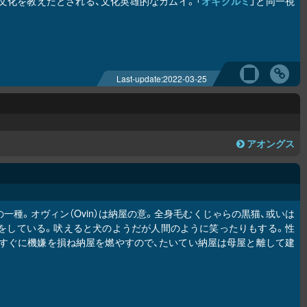
文化を教えたとされる、文化英雄的なカムイ。「
オキク
ル
ミ
」と同一視
Last-update:
2022-03-25
アオングス
一種。オヴィン（Ovin）は納屋の意。全身毛むくじゃらの黒猫、或いは
い犬の姿をしている。吠えると犬のようだが人間のように笑ったりもする。性
すぐに機嫌を損ね納屋を燃やすので、たいてい納屋は母屋と離して建