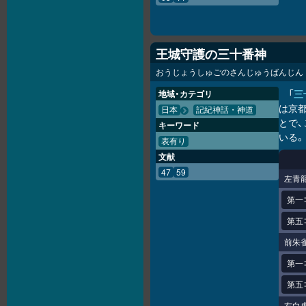
王城守護の三十番神
おうじょうしゅごのさんじゅうばんじん
「
三
地域・カテゴリ
は京都
日本
記紀神話・神道
とで
キーワード
いる。
表有り
文献
47
59
左青
第一
第五
前朱
第一
第五
右白