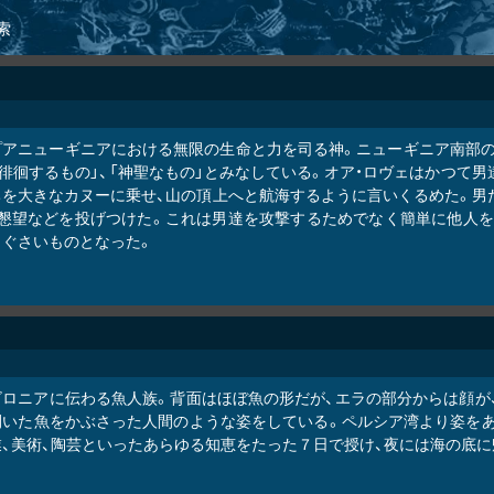
索
プアニューギニアにおける無限の生命と力を司る神。ニューギニア南部のロ
「徘徊するもの」、「神聖なもの」とみなしている。オア・ロヴェはかつて
ちを大きなカヌーに乗せ、山の頂上へと航海するように言いくるめた。男
、懇望などを投げつけた。これは男達を攻撃するためでなく簡単に他人を
まぐさいものとなった。
ビロニアに伝わる魚人族。背面はほぼ魚の形だが、エラの部分からは顔が
開いた魚をかぶさった人間のような姿をしている。ペルシア湾より姿をあ
業、美術、陶芸といったあらゆる知恵をたった７日で授け、夜には海の底に