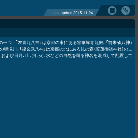
Last-update:
2015-11-24
の一つ。「左青龍八神」は京都の東にある将軍塚青龍殿、「前朱雀八神」
の鳴滝川、「後玄武八神」は京都の北にある糺の森（賀茂御祖神社）のこ
および日月、山、河、火、水などの自然を司る神名を混成して配置して