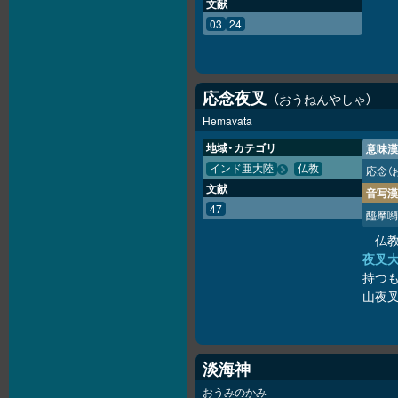
文献
03
24
応念夜叉
おうねんやしゃ
Hemavata
地域・カテゴリ
意味漢
インド亜大陸
仏教
応念
（
文献
音写漢
47
醯摩嚩
仏
夜叉
持つも
山夜叉
淡海神
おうみのかみ