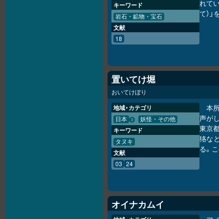
れてい
キーワード
て）
岩石・鉱物・宝石
文献
18
置いてけ堀
おいてけぼり
本
地域・カテゴリ
声が
日本
妖怪・その他
東京
キーワード
狢な
タヌキ
る。
文献
03
24
オイナカムイ