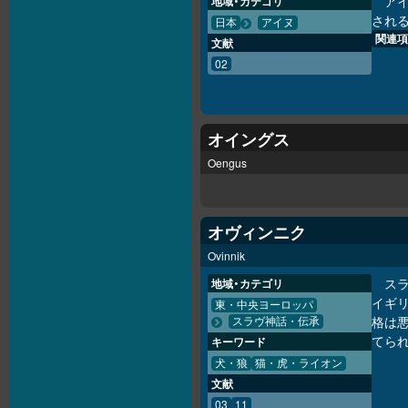
ア
地域・カテゴリ
される
日本
アイヌ
関連項
文献
02
オイングス
Oengus
オヴィンニク
Ovinnik
スラ
地域・カテゴリ
イギ
東・中央ヨーロッパ
格は
スラヴ神話・伝承
てら
キーワード
犬・狼
猫・虎・ライオン
文献
03
11