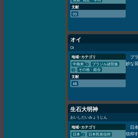
魚類
知恵・学問
文献
03
オイ
Oi
ブ
地域・カテゴリ
妙な
中南米
ブラジル諸部族
その他・総合
文献
48
生石大明神
おいしだいみょうじん
日
地域・カテゴリ
信仰す
日本
日本民俗信仰