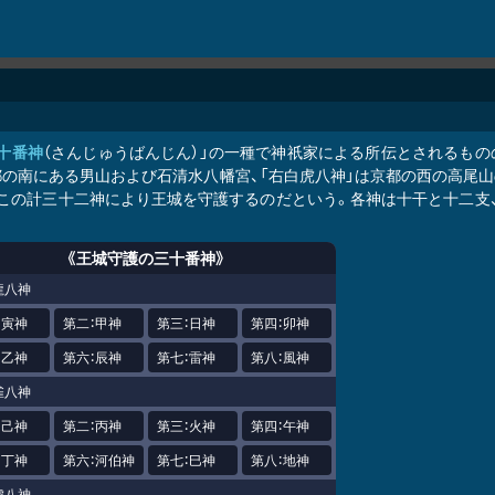
十番神
（さんじゅうばんじん）」の一種で神祇家による所伝とされるもの
の南にある男山および石清水八幡宮、「右白虎八神」は京都の西の高尾山
、この計三十二神により王城を守護するのだという。各神は十干と十二支、
《王城守護の三十番神》
龍八神
：寅神
第二：甲神
第三：日神
第四：卯神
：乙神
第六：辰神
第七：雷神
第八：風神
雀八神
：己神
第二：丙神
第三：火神
第四：午神
：丁神
第六：河伯神
第七：巳神
第八：地神
虎八神