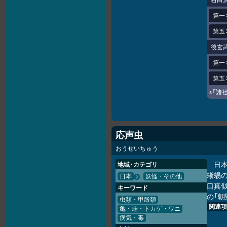
第一
第五
後玄
第一
第五
※「諸
応声虫
おうせいちゅう
日
地域・カテゴリ
蜥蜴
日本
妖怪・その他
口真
キーワード
の「朝
虫類・甲殻類
関連項
亀・蛙・トカゲ・ワニ
病気・毒