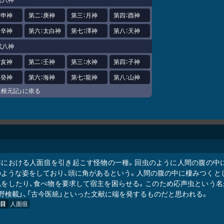
：申神
第二：庚神
第三：月神
第四：酉神
：辛神
第六：太白神
第七：澤神
第八：天神
武八神
：亥神
第二：壬神
第三：水神
第四：子神
：癸神
第六：海神
第七：龍神
第八：山神
社根元記」に依る
本における人面疽を引き起こす怪物の一種。回虫のように人間の腹の中に
のような姿をしており、頭に角があるという。人間の腹の中に棲みつくと
似をしたり、食べ物を要求して宿主を困らせる。このため応声虫という名
野検載」、「古今医統」といった文献に端を発するものだと思われる。
目
人面疽