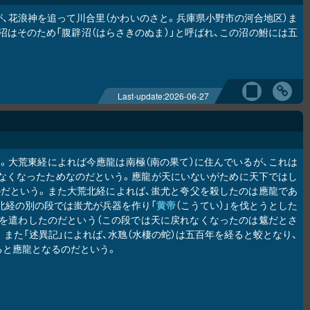
が、花浪神を追って川合里（かわいのさと。兵庫県小野市の河合地区）ま
はそのため「腹辟沼（はらさきのぬま）」と呼ばれ、この沼の鮒には五
Last-update:
2026-06-27
く。大荒東経によれば今應龍は南極（南の果て）に住んでいるが、これは
きなくなったためなのだという。應龍が天にいないがために天下ではし
のだという。また大荒北経によれば、蚩尤と夸父を殺したのは應龍であ
北経の別の段では蚩尤が兵器を作り「
黄帝
（こうてい）」を伐とうとした
）」を遣わしたのだという（この段では天に戻れなくなったのは魃だとさ
また「述異記」によれば、水虺（水棲の蛇）は五百年を経ると蛟となり、
ると應龍となるのだという。