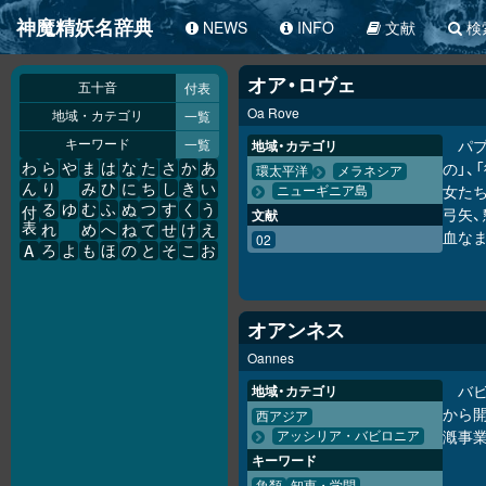
神魔精妖名辞典
NEWS
INFO
文献
検
オア・ロヴェ
付表
五十音
Oa Rove
一覧
地域・カテゴリ
一覧
パ
地域・カテゴリ
キーワード
の」、
わ
ら
や
ま
は
な
た
さ
か
あ
環太平洋
メラネシア
ん
り
み
ひ
に
ち
し
き
い
女た
ニューギニア島
る
ゆ
む
ふ
ぬ
つ
す
く
う
弓矢
付
文献
表
れ
め
へ
ね
て
せ
け
え
血な
02
A
ろ
よ
も
ほ
の
と
そ
こ
お
オアンネス
Oannes
バ
地域・カテゴリ
から
西アジア
漑事
アッシリア・バビロニア
キーワード