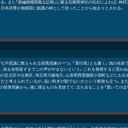
る。また「新編相模国風土記稿」に拠る石楯尾神社の社伝によれば、神武
」を日本武尊が相模国に鎮護の神として祀ったことから始まりとされる。
所七不思議に数えられる怪異現象の一つ。「置行堀」とも書く。池の名前で
し、魚を全部返すまでこの声がやまないという。これを無視すると思わぬ
都の足立区や台東区、埼玉県川越地方、山形県西置賜郡小国町などにも伝
どだと考えられているが、追い剥ぎの類でないかという推測も立つ。ま
この怪異現象から、後に残るものを見捨てて、立ち去ることを「置いてけぼ