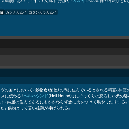
イヌ民族においてアイヌ（人間）に狩猟や「
カムイ
」への崇拝の方法などの
。
目
カンナカムイ
コタンカ
ラ
カムイ
ヴの国々において、穀物倉（納屋）の隅に住んでいるとされる精霊、神霊の
リスに伝わる「
ヘルハウンド
（Hell Hound）」にそっくりの恐ろし
悪く、納屋の住人であるにもかかわらず倉に火をつけて燃やしたりする。
れた。供物として若い雄鶏が捧げられる。