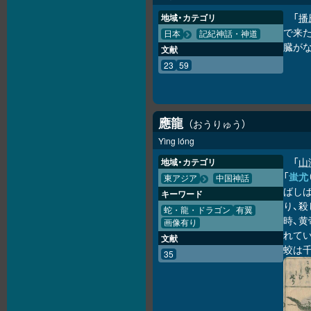
「
播
地域・カテゴリ
で来
日本
記紀神話・神道
臓が
文献
23
59
應龍
おうりゅう
Yìng lóng
「
山
地域・カテゴリ
「
蚩尤
東アジア
中国神話
ばし
キーワード
り、
蛇・龍・ドラゴン
有翼
時、
画像有り
れてい
文献
蛟は
35