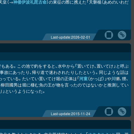
天皇（→
神倭伊波礼毘古命
）の東征の際に携えた「天磐楯（あめのいわだ
Last-update:
2026-02-01
もある。この池で釣をすると、水中から「置いてけ、置いてけ」と呼ぶ
事故にあったり、帰り道で迷わされたりしたという。同じような話は
わっている。たいてい置いてけ堀の正体は「
河童
（かっぱ）」や川獺、狸、
た柳田國男は堀に棲む魚の王が物を言ったのではないかと推測してい
り」というようになった。
Last-update:
2015-11-24