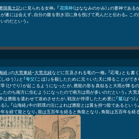
磨国風土記
」に見られる女神。「
花浪神
（はななみのかみ）」の妻神である
たが遂には会えず、自分の腹を割き沼に身を投げて死んだと伝わる。この沼
ないのだという。
海経
」の
大荒東経
・
大荒北経
などに言及される竜の一種。「応竜」とも書
（しゆう）」と「
夸父
（こほ）」を殺したために元々いた天に帰ることがで
ば旱（ひでり）が起こるようになったが、應龍の形を真似ると大雨が降る
殺したのち南方に住むようになったので南方は雨が多いのだという。大荒
黄帝は應龍を遣わせて攻めさせたが、戦況が停滞したため更に「
魃
（ばつ
る）。「山海経」中の郭璞の注によれば應龍とは翼を持つ龍であるという。
千年を経て龍となり、龍は五百年を経ると角龍となり、角龍は五百年を経