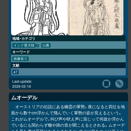
地域・カテゴリ
インド亜大陸
仏教
キーワード
画像有り
文献
47
Last-update:
2026-02-16
ムオーデル
オーストリアの伝説にある幽霊の軍勢。夜になると四辻を地
面から数十cm浮かんで飛んでいく軍勢の姿が見えるという。
これがムオーデルで、叫び声や吠え声に混じって何故か浮かん
でいるにも関わらず轍や蹄の音が聞こえるとされる。ムオーデ