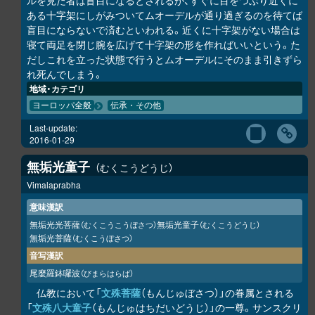
ルを見た者は盲目になるとされるが、すぐに目をつぶり近くに
ある十字架にしがみついてムオーデルが通り過ぎるのを待てば
盲目にならないで済むといわれる。近くに十字架がない場合は
寝て両足を閉じ腕を広げて十字架の形を作ればいいという。た
だしこれを立った状態で行うとムオーデルにそのまま引きずら
れ死んでしまう。
地域・カテゴリ
ヨーロッパ全般
伝承・その他
Last-update:
2016-01-29
無垢光童子
むくこうどうじ
Vimalaprabha
意味漢訳
無垢光光菩薩
無垢光童子
（むくこうこうぼさつ）
（むくこうどうじ）
無垢光菩薩
（むくこうぼさつ）
音写漢訳
尾麼羅鉢囉波
（びまらはらば）
仏教において「
文殊菩薩
（もんじゅぼさつ）」の眷属とされる
「
文殊八大童子
（もんじゅはちだいどうじ）」の一尊。サンスクリ