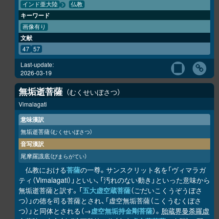
インド亜大陸
仏教
キーワード
画像有り
文献
47
57
Last-update:
2026-03-19
無垢逝菩薩
むくせいぼさつ
Vimalagati
意味漢訳
無垢逝菩薩
（むくせいぼさつ）
音写漢訳
尾摩羅誐底
（びまらがてい）
仏教における
菩薩
の一尊。サンスクリット名を「ヴィマラガ
ティ（Vimalagati）」といい、「汚れのない動き」といった意味から
無垢逝菩薩と訳す。「
五大虚空蔵菩薩
（ごだいこくうぞうぼさ
つ）」の徳を司る菩薩とされ、「虚空無垢菩薩（こくうむくぼさ
つ）」と同体とされる（→
虚空無垢持金剛菩薩
）。
胎蔵界曼荼羅
虚