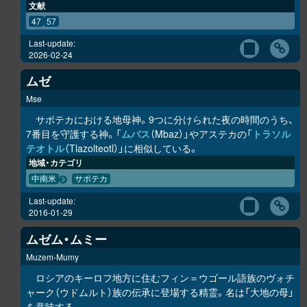
文献
47
57
Last-update:
2026-02-24
ムゼ
Mse
サポテカにおける地母神。9つに分けられた夜の時間のうち、
7番目を守護する神。「
ムバス
（Mbaz）」やアステカの「
トラソル
テオトル
（Tlazolteotl）」に相似している。
地域・カテゴリ
中南米
サポテカ
Last-update:
2016-01-29
ムゼム・ムミー
Muzem-Mumy
ロシアのキーロフ地方に住むフィン＝ウゴール語族のヴォチ
ャーク（ウドムルト）族の伝承に登場する精霊。名は「大地の母」
を意味する。