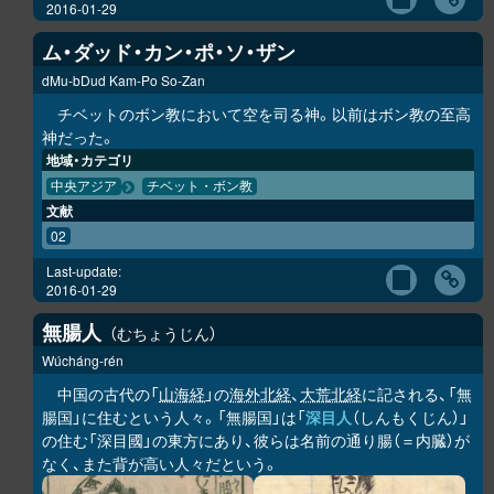
2016-01-29
ム・ダッド・カン・ポ・ソ・ザン
dMu-bDud Kam-Po So-Zan
チベットのボン教において空を司る神。以前はボン教の至高
神だった。
地域・カテゴリ
中央アジア
チベット・ボン教
文献
02
Last-update:
2016-01-29
無腸人
むちょうじん
Wúcháng-rén
中国の古代の「
山海経
」の
海外北経
、
大荒北経
に記される、「無
腸国」に住むという人々。「無腸国」は「
深目人
（しんもくじん）」
の住む「深目國」の東方にあり、彼らは名前の通り腸（＝内臓）が
なく、また背が高い人々だという。