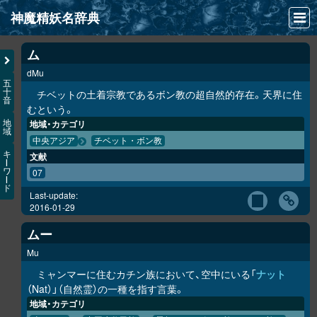
神魔精妖名辞典
NEWS
ム
dMu
INFO
五
十
チベットの土着宗教であるボン教の超自然的存在。天界に住
音
文献
むという。
地域・カテゴリ
地
域
検索
中央アジア
チベット・ボン教
キ
文献
凖項目
ー
ワ
07
ー
ド
画像資料便覧
Last-update:
2016-01-29
LINK
ムー
Mu
ミャンマーに住むカチン族において、空中にいる「
ナット
（Nat）」（自然霊）の一種を指す言葉。
地域・カテゴリ