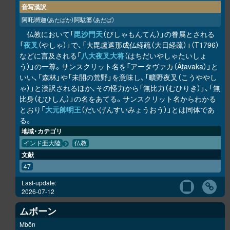
音写漢訳
阿吒嚩迦
阿駄婆
（あたばか）
（あだば）
仏教において「
毘沙門天
（びしゃもんてん）」の眷属とされる
「
夜叉
（やしゃ）」で、「大毘盧遮那成仏経疏（大日経疏）」（T1796）
などに言及される「
八大夜叉大将
（はちだいやしゃたいしょ
う）」の一尊。サンスクリット名を「アータヴァカ（Āṭavaka）」と
いい、「森林」や「未開の荒野」を意味し、「曠野夜叉（こうややし
ゃ）」と漢訳されるほか、その怪力から「無比力（むひりき）」、「無
比身（むひしん）」の名をあてる。サンスクリット名からわかる
とおり「
大元帥明王
（だいげんすいみょうおう）」とは同体であ
る。
地域・カテゴリ
インド亜大陸
仏教
文献
47
Last-update:
2026-07-12
ムボーン
Mbōn