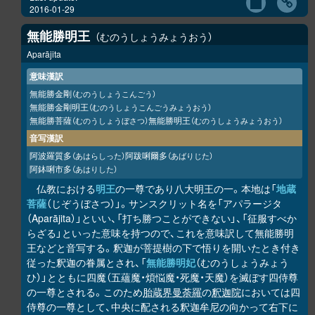
2016-01-29
無能勝明王
むのうしょうみょうおう
Aparājita
意味漢訳
無能勝金剛
（むのうしょうこんごう）
無能勝金剛明王
（むのうしょうこんごうみょうおう）
無能勝菩薩
無能勝明王
（むのうしょうぼさつ）
（むのうしょうみょうおう）
音写漢訳
阿波羅質多
阿跋唎爾多
（あはらしった）
（あばりじた）
阿鉢唎市多
（あはりした）
仏教における
明王
の一尊であり八大明王の一。本地は「
地蔵
菩薩
（じぞうぼさつ）」。サンスクリット名を「アパラージタ
（Aparājita）」といい、「打ち勝つことができない」、「征服すべか
らざる」といった意味を持つので、これを意味訳して無能勝明
王などと音写する。釈迦が菩提樹の下で悟りを開いたとき付き
従った釈迦の眷属とされ、「
無能勝明妃
（むのうしょうみょう
ひ）」とともに四魔（五蘊魔・煩悩魔・死魔・天魔）を滅ぼす四侍尊
の一尊とされる。このため
胎蔵界曼荼羅
の
釈迦院
においては四
侍尊の一尊として、中央に配される釈迦牟尼の向かって右下に