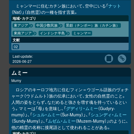
ミャンマーに住むカチン族において、空中にいる「
ナット
（Nat）」（自然霊）の一種を指す言葉。
地域・カテゴリ
東アジア
中国少数民族
景頗（チンポー）族（カチン族）
東南アジア
インドシナ半島
ミャンマー
文献
02
Last-update:
2026-06-27
ムミー
Mumy
ロシアのキーロフ地方に住むフィン＝ウゴール語族のヴォチ
ャーク（ウドムルト）族の伝承において、女性の自然霊のこと。
人間の姿をとらず、なだめると強さを増す魂を持っているとい
う。マミーは「母」を意味し、「
グディリ・ムミー
（Gudyry-
mumy）」、「
シュル・ムミー
（Šur-Mumy）」、「
シュンディ・ムミー
（Šundy-Mumy）」、「
ムゼム・ムミー
（Muzem-Mumy）」のように、
他の精霊の名称に接尾語として使われることがある。
地域・カテゴリ