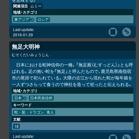
関連項目
ムミー
地域・カテゴリ
東アジア
ロシア
Last-update:
2016-01-29
無足大明神
むそくだいみょうじん
日本における蛇神信仰の一種。「無足殿（むすっどん）」とも呼
ばれる。足の無い蛇を「無足」と呼んだもので、鹿児島県南指宿
市の尾掛で祀られている。大隈の古江から現れた蛇が毎年娘を
一人ずつさらって食うので神社を造って祀ったと伝えられる。
地域・カテゴリ
日本
日本民俗信仰
キーワード
蛇・龍・ドラゴン
食人
文献
18
Last-update: