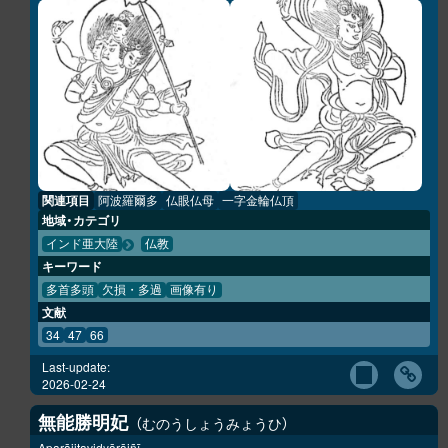
関連項目
阿波羅爾多
仏眼仏母
一字金輪仏頂
地域・カテゴリ
インド亜大陸
仏教
キーワード
多首多頭
欠損・多過
画像有り
文献
34
47
66
Last-update:
2026-02-24
無能勝明妃
むのうしょうみょうひ
Aparājitavidyārājñī