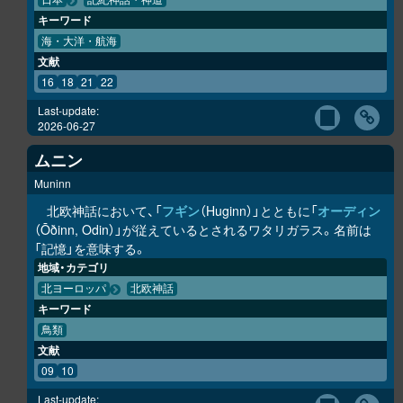
日本
記紀神話・神道
キーワード
海・大洋・航海
文献
16
18
21
22
Last-update:
2026-06-27
ムニン
Muninn
北欧神話において、「
フギン
（Huginn）」とともに「
オーディン
（Ōðinn, Odin）」が従えているとされるワタリガラス。名前は
「記憶」を意味する。
地域・カテゴリ
北ヨーロッパ
北欧神話
キーワード
鳥類
文献
09
10
Last-update: