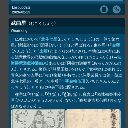
Last-update:
2026-02-23
武曲星
むごくしょう
Wūqū xīng
仏教において「
北斗七星
（ほくとしちしょう）」の一尊で第六
星。陰陽道では「開陽（かいよう）」と呼ばれる。東を司り「
金曜
（きんよう）」と「
土曜
（どよう）」の精とされ、本地仏は東方にあ
る法意世界の「法海遊戯如来（ほっかいゆうげにょらい）」（→
法
海勝慧遊戲神通如来
）あるいは「阿魯力迦観音（あろりかかんの
ん）」とされる。像容は「尊星王軌」をひいた「覚禅鈔」に拠れば、
青色の身で左手に「
杖
」（柳杖）を持つ。
北斗曼荼羅
では
第一院
に
北斗七星の一尊として中尊「
一字金輪仏頂
（いちじきんりんぶ
っちょう）」とともに中央下部に配される。
種字
は「
न（na）
」、「
रो（ro）
」、「
हुं（huṃ）
」、
真言
は「唵誐都嚕吽莎
呵（おんんがとるうんそわか）」ないし「唵那婆吉那莎呵（おんな
ばきなそわか）」。