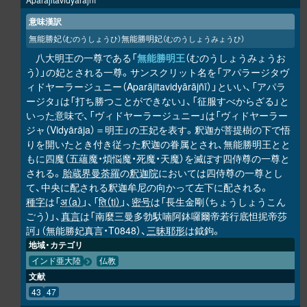
意味漢訳
無能勝妃
無能勝明妃
（むのうしょうひ）
（むのうしょうみょうひ）
八大明王の一尊である「
無能勝明王
（むのうしょうみょうお
う）」の妃とされる一尊。サンスクリット名を「アパラージタヴ
ィドヤーラージュニー（Aparājitavidyārājñī）」といい、「アパラ
ージタ」は「打ち勝つことができない」、「征服すべからざる」と
いった意味で、「ヴィドヤーラージュニー」は「ヴィドヤーラー
ジャ（Vidyārāja）＝明王」の王妃を表す。釈迦が菩提樹の下で悟
りを開いたとき付き従った釈迦の眷属とされ、無能勝明王とと
もに四魔（五蘊魔・煩悩魔・死魔・天魔）を滅ぼす四侍尊の一尊と
される。
胎蔵界曼荼羅
の
釈迦院
においては四侍尊の一尊とし
て、中央に配される釈迦牟尼の向かって左下に配される。
種字
は「
अ（a）
」、「
ति（ti）
」、
密号
は「長生金剛（ちょうしょうこん
ごう）」、
真言
は「南麼三曼多勃馱喃阿鉢囉爾帝若行底怛抳帝莎
訶」（無能勝妃真言・T0848）、
三昧耶形
は鉞鉤。
地域・カテゴリ
インド亜大陸
仏教
文献
43
47