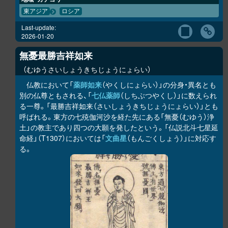
東アジア
ロシア
Last-update:
2026-01-20
無憂最勝吉祥如来
むゆうさいしょうきちじょうにょらい
仏教において「
薬師如来
（やくしにょらい）」の分身・異名とも
別の仏尊ともされる、「
七仏薬師
（しちぶつやくし）」に数えられ
る一尊。「最勝吉祥如来（さいしょうきちじょうにょらい）」とも
呼ばれる。東方の七殑伽河沙を経た先にある「無憂（むゆう）浄
土」の教主であり四つの大願を発したという。「仏説北斗七星延
命経」（T1307）においては「
文曲星
（もんごくしょう）」に対応す
る。