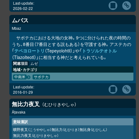
Last-update:
2026-02-22
ムバス
Mbaz
サポテカにおける大地の女神。9つに分けられた夜の時間の
うち、8番目（7番目とする説もある）を守護する神。アステカの
「
テペヨロートリ
（Tepeyolohtli）」や「
トラソルテオトル
（Tlazolteotl）」に相当する神だと考えられている。
関連項目
ムゼ
地域・カテゴリ
中南米
サポテカ
Last-update:
2016-01-29
無比力夜叉
むひりきやしゃ
Āṭavaka
意味漢訳
曠野夜叉
無比力
無比身
（こうややしゃ）
（むひりき）
（むひしん）
無比力夜叉
（むひりきやしゃ）