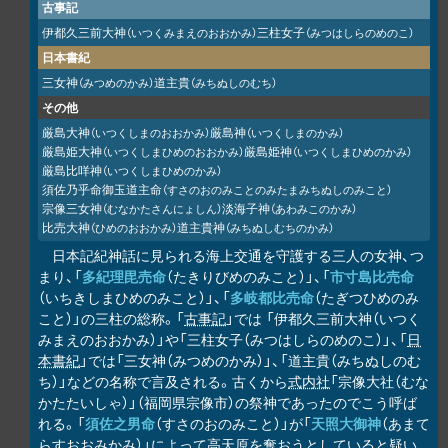
古事記
伊都久三前大神
三柱女子
（いつくみまえのおおかみ）
（みつはしらのめのこ）
日本書紀
三女神
道主貴
（みつめのかみ）
（みちぬしのむち）
その他
厳島大神
厳島神
（いつくしまのおおかみ）
（いつくしまのかみ）
厳島姫大神
厳島姫神
（いつくしまひめのおおかみ）
（いつくしまひめのかみ）
厳島比咩神
（いつくしまひめのかみ）
須佐乃乎命御玉道主命
（すさのおのみことのみたまみちぬしのみこと）
宗像三女神
淡海子神
（むなかたさんにょしん）
（あわみこのかみ）
比売大神
道主貴神
（ひめのおおかみ）
（みちぬしむちのかみ）
日本記紀神話に見られる海上交通を守護する三人の女神、つ
まり、「
多紀理毘売命
（たきりびめのみこと）」、「
市寸島比売命
（いちきしまひめのみこと）」、「
多岐都比売命
（たぎつひめのみ
こと）」の三柱の総称。「
古事記
」では 「伊都久三前大神（いつく
みまえのおおかみ）」や「三柱女子（みつはしらのめのこ）」、「
日
本書紀
」では「三女神（みつめのかみ）」、「道主貴（みちぬしのむ
ち）」などの名称で言及される。古くから
式内社
「宗像大社（むな
かたたいしゃ）」（福岡県宗像市）の祭神であったのでこう呼ば
れる。「
須佐之男命
（すさのおのみこと）」が「
天照大御神
（あまて
らすおおみかみ）」によって
高天原
を奪おうとしていると疑い