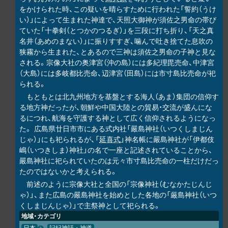
をかけられた時、この疑いを晴らすために行われた「誓約（うけ
い）」によって生まれた神達で、天照大御神が須佐之男命の帯び
ていた「十拳剣（とつかのつるぎ）」を三段に打ち折り、「天之真
名井（あめのまない）」に振りすすぎ、噛んで吐き捨てた息吹の
狭霧から生まれた、とあるので三神は須佐之男命の子神と見な
される。宗像大社の奥津宮（沖の島）には多紀理毘売命、中津宮
（大島）には多岐都比売命、辺津宮（田島）には市寸島比売命が祀
られる。
もともとは北九州地方を基盤とする海人（あま）集団の信仰す
る地方神だったが、朝鮮や中国大陸との貿易・交流が盛んにな
るにつれ、航海を守護する神として広く信仰されるようになっ
た。 広島県廿日市市にある式内社「嚴島神社（いつくしまじん
じゃ）」にも祀られるが、「
延喜式
」神名帳に嚴島神社が「伊都伎
嶋（いつきしま）神社」の名で一座と記述されていることから、
嚴島神社に祀られていたのは元々市寸島比売命の一柱だけだっ
たのではないかと考えられる。
前述のように宗像大社と全国の「宗像神社（むなかたじんじ
ゃ）」、また広島の嚴島神社を始めとした各地の「厳島神社（いつ
くしまじんじゃ）」で主祭神として祀られる。
地域・カテゴリ