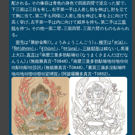
配される。その像容は青色の身色で四面四臂で逆立った髪で、
下三面は三目を有し、右手第一手は人差し指を伸ばし肘を立て
て胸に当て、第二手も同様に人差し指を伸ばし掌を上に向けて
高く挙げ、左手第一手は内に向けて鉞斧を持ち、第二手は
三股
戟
を持つ。その他一面二臂、三面四臂、三面六臂のものもみられ
る。
密号
は「勝妙金剛（しょうみょうこんごう）」、
種字
は「
अ（a）
」、
「
ध्रिं（dhriṃ）
」、「
हूं（hūṃ）
」、「
प्र（pra）
」、
三昧耶形
は鉞ないし黒蓮
上大口、
真言
は「南麼三曼多勃馱喃
（なうまくさまんだぼだな
𤚥
んうん）」（無能勝真言・T0848）、「南麼三曼多勃馱喃地
地
𠻱
𠻱
𠻱
馹
馹
莎訶」（無能勝真言・T0848）、「曩莫三滿多沒馱喃吽
𠻱
𠻱
𠻱
地
地
喞
喞
娑嚩賀」（阿跛囉爾多真言・T0852）。
𠻱
𠻱
𠻱
𠻱