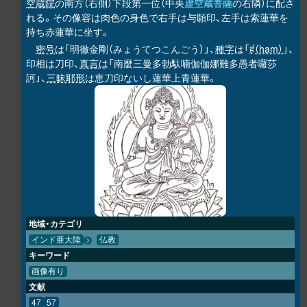
空蔵院
の南方（右側）下段第一位（中央
虚空蔵菩薩
の右隣）に配さ
れる。その像容は肉色の身色で右手は与願印、左手は索蓮華を
持ち赤蓮華に坐す。
密号
は「明徹金剛（みょうてつこんごう）」、
種字
は「
हं（haṃ）
」、
印相は刀印、
真言
は「南麼三曼多勃馱喃伽伽娜難多愚者囉莎
訶」、
三昧耶形
は恵刀印ないし蓮華上青蓮華。
地域・カテゴリ
インド亜大陸
仏教
キーワード
画像有り
文献
47
57