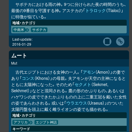
サポテカにおける雨の神。9つに分けられた夜の時間のうち、
最後の9番目を守護する神。アステカの「
トラロック
（Tlaloc）」
に特徴が似ている。
地域・カテゴリ
中南米
サポテカ
Last-update:
2016-01-29
ムート
Mut
古代エジプトにおける女神の一人。「
アモン
（Amon）」の妻で
あり「
コンス
（Khons）」の母親。夫アモンが天空の主神になると
ともに太陽神になった。そのため「
セクメト
（Sekmet,
Sekhmet）」などと混同される。鷹の形のかぶりもの、あるいは
ハゲワシの皮でできたかぶりものの上に二重王冠を戴いた女性
の姿であらわされる。或いは「
ウラエウス
（Uraeus）」のついた
太陽円盤を頭上に戴く雌ライオンの姿でも描かれる。
地域・カテゴリ
アフリカ
エジプト神話
キーワード