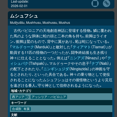
Last-update:
2026-02-01
ムシュフシュ
Mušḫuššu, Mushhusu, Mushussu, Mushus
古代バビロニアの天地創造神話に登場する怪物。鱗に覆われ
た馬のような胴体に蛇の頭と二本の角を持ち、前脚はライオ
ン、後脚は鷲のもので、背中に翼があり、尾は蛇になっている。
「
マルドゥーク
（Marduk）」と敵対した「
ティアマト
（Tiamat）」が
動員する11匹の怪物の一つだったが、闘争終結後も生き残り
神々に仕えることとなった。例えば「
ニンアズ
（Ninazu）」や「
テ
ィシュパク
（Tishpak）」、マルドゥークやその息子「
ナブ
（Nab）」
の配下とされたり、「
ニンギシュジダ
（Ningiszida）」の神殿を守
るとされたり、といった具合である。神々の乗り物として使役
されることになったムシュフシュはその後怪物というより災厄
を遠ざける番人、守り神として信仰されるようになった。
地域・カテゴリ
西アジア
アッシリア・バビロニア
キーワード
合成獣
有翼
文献