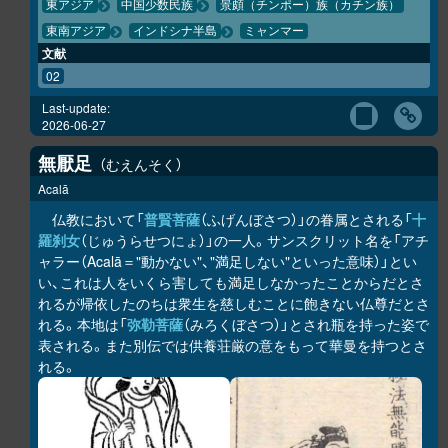
東アジア
中国少数民族
景頗（チンポー）族（カチン族）
東南アジア
インドシナ半島
ミャンマー
文献
02
Last-update:
2026-06-27
無厭足
むえんそく
Acalā
仏教において「
普賢菩薩
（ふげんぼさつ）」の眷属とされる「
十
羅刹女
（じゅうらせつにょ）」の一人。サンスクリット名を「アチ
ャラー（Acalā＝"動かない"、"満足しない"といった意味）」とい
い、これは人をいくら害しても満足しなかったことからだとさ
れるが帰依したのちは衆生を慈しむことに飽きない仏尊だとさ
れる。本地は「
弥勒菩薩
（みろくぼさつ）」とされ瓶を持った姿で
表される。また別伝では供養荘厳の意をもって華曼を持つとさ
れる。