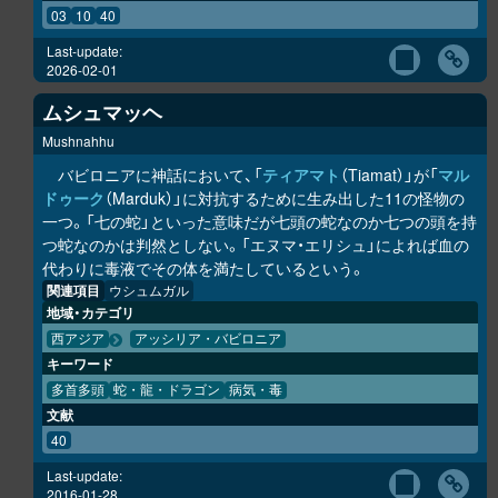
03
10
40
Last-update:
2026-02-01
ムシュマッヘ
Mushnahhu
バビロニアに神話において、「
ティアマト
（Tiamat）」が「
マル
ドゥーク
（Marduk）」に対抗するために生み出した11の怪物の
一つ。「七の蛇」といった意味だが七頭の蛇なのか七つの頭を持
つ蛇なのかは判然としない。「エヌマ・エリシュ」によれば血の
代わりに毒液でその体を満たしているという。
関連項目
ウシュムガル
地域・カテゴリ
西アジア
アッシリア・バビロニア
キーワード
多首多頭
蛇・龍・ドラゴン
病気・毒
文献
40
Last-update:
2016-01-28