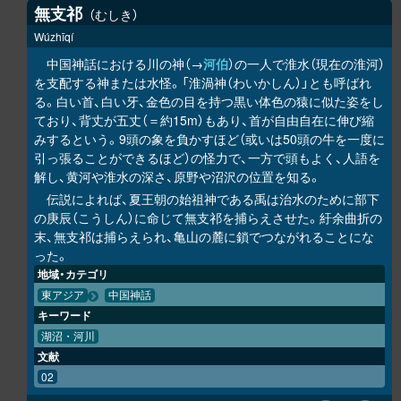
無支祁
むしき
Wúzhīqí
中国神話における川の神（→
河伯
）の一人で淮水（現在の淮河）
を支配する神または水怪。「淮渦神（わいかしん）」とも呼ばれ
る。白い首、白い牙、金色の目を持つ黒い体色の猿に似た姿をし
ており、背丈が五丈（＝約15m）もあり、首が自由自在に伸び縮
みするという。9頭の象を負かすほど（或いは50頭の牛を一度に
引っ張ることができるほど）の怪力で、一方で頭もよく、人語を
解し、黄河や淮水の深さ、原野や沼沢の位置を知る。
伝説によれば、夏王朝の始祖神である禹は治水のために部下
の庚辰（こうしん）に命じて無支祁を捕らえさせた。紆余曲折の
末、無支祁は捕らえられ、亀山の麓に鎖でつながれることにな
った。
地域・カテゴリ
東アジア
中国神話
キーワード
湖沼・河川
文献
02