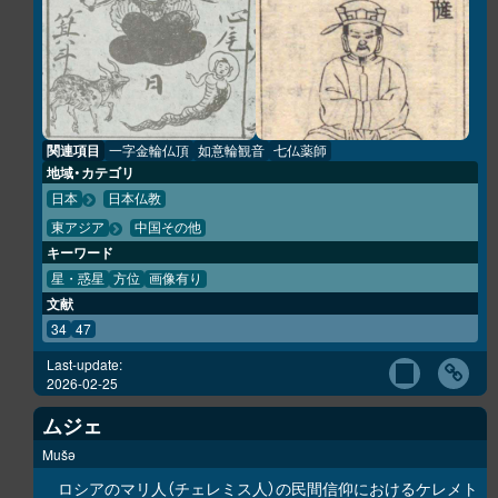
関連項目
一字金輪仏頂
如意輪観音
七仏薬師
地域・カテゴリ
日本
日本仏教
東アジア
中国その他
キーワード
星・惑星
方位
画像有り
文献
34
47
Last-update:
2026-02-25
ムジェ
Mušə
ロシアのマリ人（チェレミス人）の民間信仰におけるケレメト