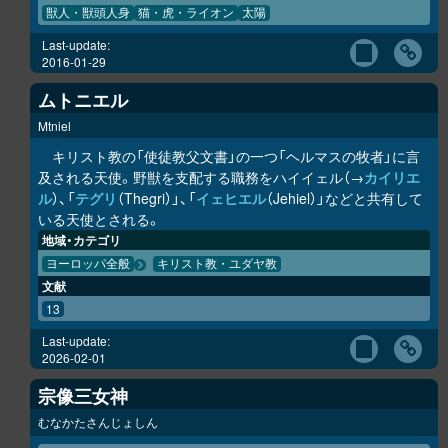
獣人・獣頭人身
猫・虎・ライオン
太陽
Last-update:
2016-01-29
ムトニエル
Mtniel
キリスト教の「使徒教父文書」の一つ「ヘルマスの牧者」に言
及される天使。野獣を支配する職務をハイイェル（→
カイリエ
ル
）、「
テグリ
（Thegri）」、「
イェヒエル
（Jehiel）」などと共有して
いる天使とされる。
地域・カテゴリ
ヨーロッパ全般
キリスト教・ユダヤ教
文献
13
Last-update:
2026-02-01
宗像三女神
むなかたさんじょしん