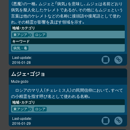
（悪魔）の一種。ムジェと「病気」を意味し、ムジェは名前どおり
病気を擬人化したケレメトであるが、その他にもムジェという
言葉は他のケレメトなどの名称に接頭語や接尾語として使わ
れ、その精霊が影響を及ぼす領域を示す。
地域・カテゴリ
東アジア
ロシア
キーワード
病気・毒
Last-update:
2016-01-28
ムジェ・ゴジョ
Mužə gožo
ロシアのマリ人（チェレミス人）の民間信仰において、すべて
の小精霊を指す呼び名として使われる名称。
地域・カテゴリ
東アジア
ロシア
Last-update:
2016-01-29