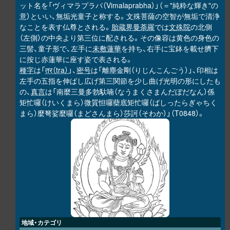
ット名を「ヴィマラプラバ（Vimalaprabha）」（＝"純粋な輝き"の
意）といい、無垢光童子と称する。文殊菩薩の空智が無垢で清浄
なことを表す仏尊とされる。
胎蔵界曼荼羅
では
文殊院
の北側
（左側）の中央より第三位に配される。その像容は黄色の身色の
三髻、童子形で、左手に
未敷蓮華
を持ち、右手に宝鉢を載せ臍下
に按じ赤蓮華に座す姿で表される。
種字
は「
त्र（tra）
」、
密号
は「離塵金剛（りじんこんごう）」、印相は
左手の五指を伸ばし広げ第三関節を少し曲げ光明の形にしたも
の、
真言
は「南麼三曼多勃馱喃（なうまくさまんだぼだなん）係
矩忙囉（けいくまら）微質怛囉蘗底矩忙囉（ばしったらぎゃちく
まら）麼弩娑麼囉（まどさんまら）莎訶（そわか）」（T0848）。
地域・カテゴリ