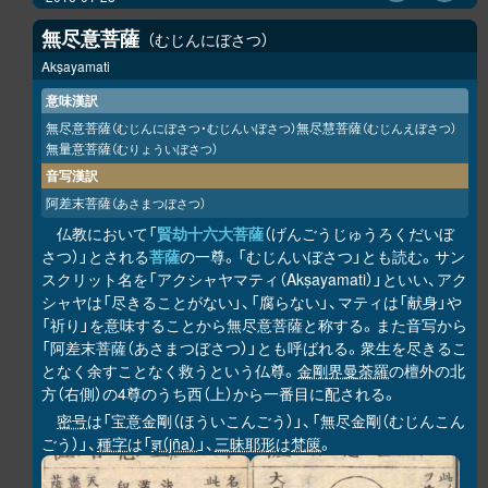
無尽意菩薩
むじんにぼさつ
Akṣayamati
意味漢訳
無尽意菩薩
無尽慧菩薩
（むじんにぼさつ・むじんいぼさつ）
（むじんえぼさつ）
無量意菩薩
（むりょういぼさつ）
音写漢訳
阿差末菩薩
（あさまつぼさつ）
仏教において「
賢劫十六大菩薩
（げんごうじゅうろくだいぼ
さつ）」とされる
菩薩
の一尊。「むじんいぼさつ」とも読む。サン
スクリット名を「アクシャヤマティ（Akṣayamati）」といい、アク
シャヤは「尽きることがない」、「腐らない」、マティは「献身」や
「祈り」を意味することから無尽意菩薩と称する。また音写から
「阿差末菩薩（あさまつぼさつ）」とも呼ばれる。衆生を尽きるこ
となく余すことなく救うという仏尊。
金剛界曼荼羅
の檀外の北
方（右側）の4尊のうち西（上）から一番目に配される。
密号
は「宝意金剛（ほういこんごう）」、「無尽金剛（むじんこん
ごう）」、
種字
は「
ज्ञ（jña）
」、
三昧耶形
は
梵篋
。