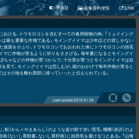
画像資料便覧
LINK
凖項目
における、トウモロコシを含むすべての食用植物の神。「ミュイイング
モロコシは最も重要な作物である。モイングイイマは少年ほどの背しかない
れた仮面をかぶり、トウモロコシでおおわれた体にトウモロコシの頭花
イマに作物が実るように祈りをささげる。毎年夏になるとモイングイ
ぼちゃなどの作物が育つからで、十分実が育つとモイングイイマは自
姿を見て、モイングイイマは悲しむが、彼のおかげで毎年作物が実ると
ではその地を離れ西部に移っていったと伝えられている。
Last-update:
2016-01-29
む、貆（かん＝やまあらし）のような姿の獣で赤い荒毛、榴榴（未詳）のよ
画（ないし畏獣書、ないし畏狩画）に凶邪気を避ける"」とある。「山海