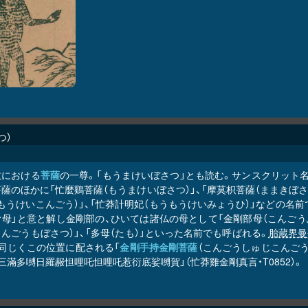
つ
教における
菩薩
の一尊。「もうまけいぼさつ」とも読む。サンスクリット名を
薩のほかに「忙麼鷄菩薩（もうまけいぼさつ）」、「摩莫枳菩薩（ままきぼさつ
もうけいこんごう）」、「忙莽計明妃（もうもうけいみょうひ）」などの名
母」と意と解し金剛部の、ひいては諸仏の母として「金剛部母（こんごうぶ
んごうもぼさつ）」、「多母（たも）」といった名前でも呼ばれる。
胎蔵界曼
、同じくこの位置に配される「
金剛手持金剛菩薩
（こんごうしゅじこんごう
三滿多嚩日羅赧怛哩吒怛哩吒惹衍底娑嚩賀」（忙莽雞金剛真言・T0852）。