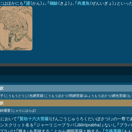
にはほかにも「
讙
（かん）」、「
鵸鵌
（きよ）」、「
冉遺魚
（ぜんいぎょ）」といっ
訳
子
光網菩薩
明網菩薩
網光菩薩
（こうもうどうじ）
（こうもうぼさつ）
（みょうもうぼさつ）
（も
訳
鉢囉婆
（じゃりにはらば）
教において「
賢劫十六大菩薩
（げんごうじゅうろくだいぼさつ）」の一尊で
ンスクリット名を「ジャーリニープラバ（Jālinīprabha）」ないし「プラバ
、プラバは「輝き」を意味することから網明菩薩と称する。「
文殊菩薩
（も