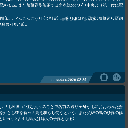
に配される。また
胎蔵界曼荼羅
では
文殊院
の北（左）中央より第一位に配
剛（ほうべんこんごう）」（金剛界）、
三昧耶形
は
鉤
、
羂索
（胎蔵界）、羅網
言・T0848）。
Last-update:
2026-02-25
も。「毛民国」に住む人々のことで名前の通り全身が毛におおわれた姿
」を姓とし黍を食べ四鳥を馴らし使うという。また英雄の禹のひ孫の修
という（つまり毛民人は綽人の子孫となる）。