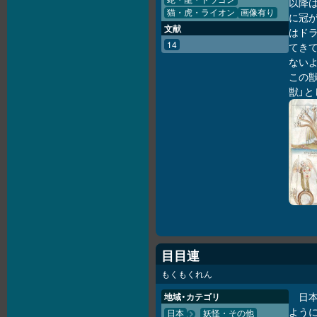
蛇・龍・ドラゴン
以降は
猫・虎・ライオン
画像有り
に冠
文献
はド
14
てき
ないよ
この獣
獣」と
目目連
もくもくれん
日
地域・カテゴリ
よう
日本
妖怪・その他