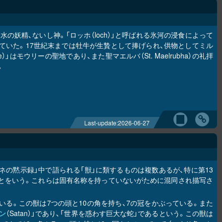
む水の妖精、ないし神。「ロッホ（loch）」と呼ばれる氷河の浸食によって
ていた。17世紀末までは牡牛が生贄として捧げられ、供物としてミル
」はモウリーの聖地であり、また聖マエルバ（St. Maelrubha）の礼拝
。
Last-update:
2026-06-27
ハネの黙示録」中で語られる「獣」に類するものは複数あるが、特に第13
ことをいう。これらは固有名称を持っていないがために混同され描写さ
いる。この獣は7つの頭と10の角を持ち、7の冠をかぶっている。また
ン
（Satan）」であり、「世界を惑わす巨大な蛇」であるという。この獣は