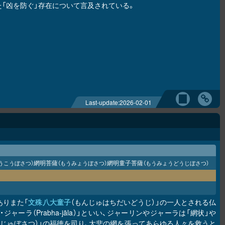
た「凶を防ぐ」存在について言及されている。
Last-update:
2026-02-01
網明菩薩
網明童子菩薩
うこうぼさつ）
（もうみょうぼさつ）
（もうみょうどうじぼさつ）
ありまた「
文殊八大童子
（もんじゅはちだいどうじ）」の一人とされる仏
・ジャーラ（Prabha-jāla）」といい、ジャーリンやジャーラは「網状」や
んじゅぼさつ）」の福徳を司り、大悲の網を張ってあらゆる人々を救うと