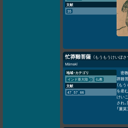
文献
35
忙莽雞菩薩
もうもうけいぼさ
Māmakī
密
地域・カテゴリ
莽雞菩
インド亜大陸
仏教
（もう
文献
を産む
47
57
66
けいこ
され
「曩莫