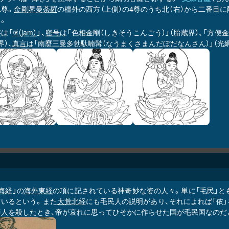
仏尊。
金剛界曼荼羅
の檀外の西方（上側）の4尊のうち北（右）から二番目
。
字
は「
जं（jaṃ）
」、
密号
は「色相金剛（しきそうこんごう）」（胎蔵界）、「方便金
界）、
真言
は「南麼三曼多勃馱喃髯（なうまくさまんだぼだなんさん）」（光網真
海経
」の
海外東経
の項に記されている神奇妙な姿の人々。単に「毛民」と
ているという。また
大荒北経
にも毛民人の説明があり、それによれば「依
綽人を殺したとき、帝が哀れに思ってひそかに作らせた国が毛民国なのだ