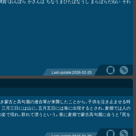
嚩賀（おんぼら かさんは ちなうまひたばなうし まらばらだねい そわ
Last-update:
2026-02-25
とき蒙古と高句麗の連合軍が来襲したことから、子供を泣き止ませる時
。三月三日には山に、五月五日には海に出現するとされ、麦畑では人の
姿で現れ、群れて漂うという。夜に麦畑で蒙古高句麗に会うと「尻を
Last-update:
2016-01-29