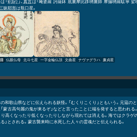
は「
बृ（bṛ）
」、
真言
は「唵婆羅 訶薩鉢 底曩摩比
嚩曩師 摩攞嚩羅駄寧 娑
跢
三昧耶形
は瓶口星。
目
仏眼仏母
北斗七星
一字金輪仏頂
文曲星
ナヴァグラハ
廉貞星
本の和歌山県などに伝えられる妖怪。「むくりこくり」ともいう。元寇の
に「蒙古高句麗の鬼が来るぞ」などと言ったことに端を発すると思われる
とり高くなったり低くなったりしながら現れては消える。海ではクラゲの
れる」とされる。蒙古襲来時に水死した人々の霊魂だと伝えられる。