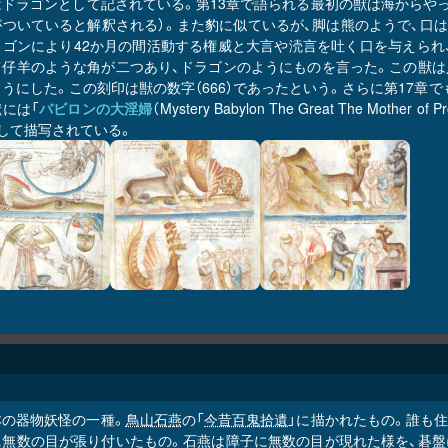
ドラゴンとして記されている。第13章で語られる最初の獣は海からやっ
がついていると解釈される）。また豹に似ているが、脚は熊のようで、口
ラゴンにより42か月の間活動する権威と大言や涜言を吐く口を与えられ
て仔羊のような角が二つあり、ドラゴンのようにものを言った。この獣は
うにした。この刻印は獣の数字（666）であったという。さらに第17章
には「
バビロンの大淫婦
（Mystery Babylon The Great The Mother of
して描写されている。
本の器物妖怪の一種。
鳥山石燕
の「
今昔百鬼拾遺
」に描かれたもの。誰も
に無数の目が張り付いたもの。石燕は障子に無数の目が現れた様を、碁盤