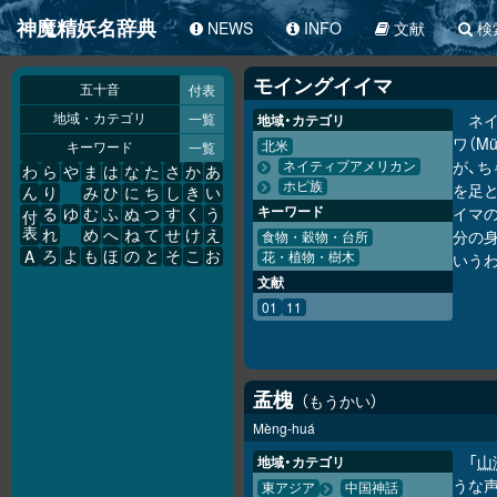
神魔精妖名辞典
NEWS
INFO
文献
検
モイングイイマ
付表
五十音
一覧
ネ
地域・カテゴリ
地域・カテゴリ
ワ（M
一覧
北米
キーワード
が、
ネイティブアメリカン
わ
ら
や
ま
は
な
た
さ
か
あ
ホピ族
を足
ん
り
み
ひ
に
ち
し
き
い
キーワード
イマ
る
ゆ
む
ふ
ぬ
つ
す
く
う
付
表
分の
れ
め
へ
ね
て
せ
け
え
食物・穀物・台所
A
ろ
よ
も
ほ
の
と
そ
こ
お
いう
花・植物・樹木
文献
01
11
孟槐
もうかい
Mèng-huá
「
山
地域・カテゴリ
うな声
東アジア
中国神話