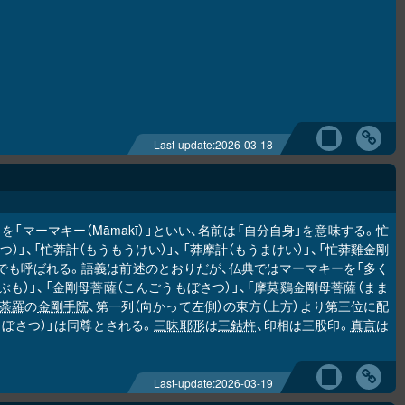
Last-update:
2026-03-18
「マーマキー（Māmakī）」といい、名前は「自分自身」を意味する。忙
）」、「忙莽計（もうもうけい）」、「莽摩計（もうまけい）」、「忙莽雞金剛
前でも呼ばれる。語義は前述のとおりだが、仏典ではマーマキーを「多く
も）」、「金剛母菩薩（こんごうもぼさつ）」、「摩莫鷄金剛母菩薩（まま
荼羅
の
金剛手院
、第一列（向かって左側）の東方（上方）より第三位に配
ぼさつ）」は同尊とされる。
三昧耶形
は
三鈷杵
、印相は三股印。
真言
は
Last-update:
2026-03-19