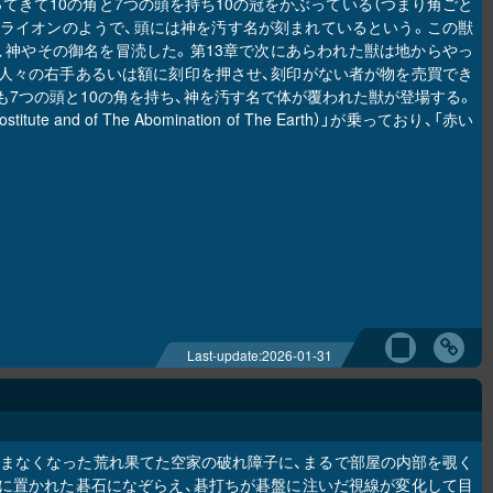
てきて10の角と7つの頭を持ち10の冠をかぶっている（つまり角ごと
はライオンのようで、頭には神を汚す名が刻まれているという。この獣
、神やその御名を冒涜した。第13章で次にあらわれた獣は地からやっ
人々の右手あるいは額に刻印を押させ、刻印がない者が物を売買でき
でも7つの頭と10の角を持ち、神を汚す名で体が覆われた獣が登場する。
 Prostitute and of The Abomination of The Earth）」が乗っており、「赤い
Last-update:
2026-01-31
住まなくなった荒れ果てた空家の破れ障子に、まるで部屋の内部を覗く
に置かれた碁石になぞらえ、碁打ちが碁盤に注いだ視線が変化して目