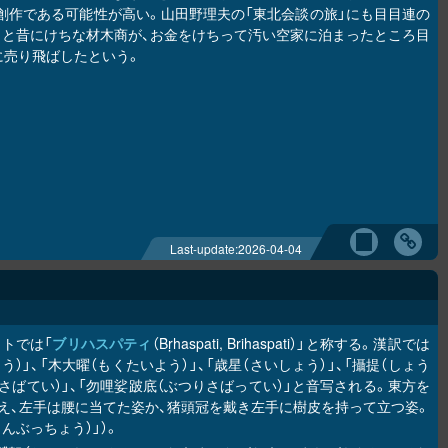
創作である可能性が高い。山田野理夫の「東北会談の旅」にも目目連の
っと昔にけちな材木商が、お金をけちって汚い空家に泊まったところ目
に売り飛ばしたという。
Last-update:
2026-04-04
ットでは「
ブリハスパティ
（Bṛhaspati, Brihaspati）」と称する。漢訳では
う）」、「木大曜（もくたいよう）」、「歳星（さいしょう）」、「攝提（しょう
かさばてい）」、「勿哩娑跛底（ぶつりさばってい）」と音写される。東方を
え、左手は腰に当てた姿か、猪頭冠を戴き左手に樹皮を持って立つ姿。
んぶっちょう）」）。