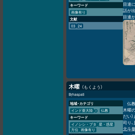
目連
キーワード
話が
画像有り
目連
文献
03
24
木曜
もくよう
Bṛhaspati
仏
地域・カテゴリ
木曜の
インド亜大陸
仏教
だい）
キーワード
司り、
イノシシ・ブタ
星・惑星
北斗
方位
画像有り