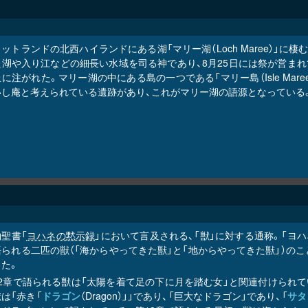
ットランドの北西ハイランドにある湖「マリー湖（Loch Maree）」に棲
た湖や入り江などの細長い水域を司る神であり、8月25日には祭が営まれ
に注がれた。マリー湖の中にある島の一つである「マリー島（Isle Maree）
いし庵と考えられている遺跡があり、これがマリー湖の語源となっている
聖書「
ヨハネの黙示録
」において言及される、「獣」に対する通称。「ヨ
語られる二匹の獣（「海からやってきた獣」と「地からやってきた獣」）の
きた。
12章で語られる獣は「太陽を着て足の下に月を踏む女」と関連付けられて
は「赤き「
ドラゴン
（Dragon）」」であり、「巨大なドラゴン」であり、「
サタ