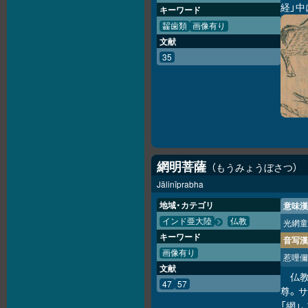
経」中
キーワード
齧歯類
画像有り
文献
35
網明菩薩
もうみょうぼさつ
Jālinīprabha
地域・カテゴリ
意味漢
インド亜大陸
仏教
光網童
キーワード
音写漢
画像有り
惹哩儞
文献
仏
47
57
尊。サ
「網」