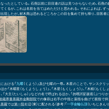
になったとしている。石燕以前に目目連の話は見つからないため、石燕の
出てくるが、これは名前を当てはめただけと思われる。それによれば、ず
が出現したが、材木商は恐れるどころかこの目を集めて持ち帰り、目医者
教における「
九曜
（くよう）」及び七曜の一尊。木星のことで、サンスクリ
ほか「木曜星（もくようしょう）」、「木星（もくしょう）」、「木精（もくしょ
」、「大主（たいしゅ）」などの名で呼ばれるほか、「勿哩訶娑跛底（ぶつり
胎蔵界曼荼羅
外金剛部院
での像容は右手の中指と薬指を曲げて親指で抑
曼荼羅
では
第一院
右辺（東）に配される（参考：「
一字金輪仏頂
（いちじきんり