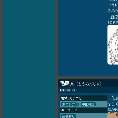
いう
される
種
（金剛
毛民人
もうみんじん
Máomín-rén
「
山
地域・カテゴリ
をし
東アジア
中国神話
鞈が
キーワード
画像有り