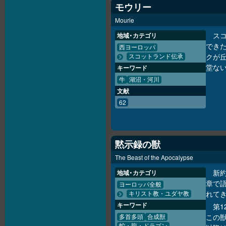
モウリー
Mourie
スコ
地域・カテゴリ
でき
西ヨーロッパ
クが丘
スコットランド伝承
堂な
キーワード
牛
湖沼・河川
文献
62
黙示録の獣
The Beast of the Apocalypse
新約
地域・カテゴリ
章で
ヨーロッパ全般
れて
キリスト教・ユダヤ教
キーワード
第
この獣
多首多頭
合成獣