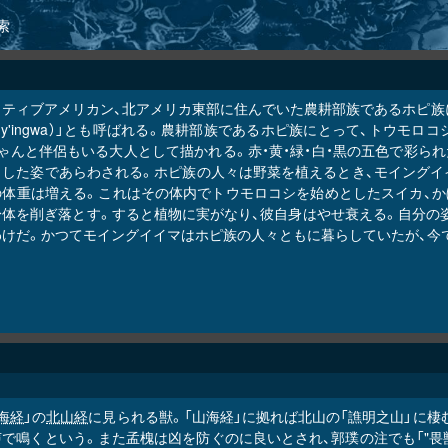
索
イティブアメリカン、北アメリカ東部に住んでいた農耕部族であるホピ族
üy'ingwa）」とも呼ばれる。農耕部族であるホピ族にとって、トウ
ちゃんと伴侶もいる大人として描かれる。赤・黄・緑・白・黒の五色で彩ら
とした姿であらわされる。ホピ族の人々は野菜を植えるとき、モイングイ
の体重は増える。これはその体内でトウモロコシを始めとしたスイカ、か
身体を削ぎ落とす。すると植物に実がなり、彼自身はやせ衰える。自分の
わけだ。かつてモイングイイマはホピ族の人々ともに暮らしていたが、今
海経
」の
北山経
に見られる獣。「山海経」に拠れば北山の「譙明之山」に棲
で鳴くという。また孟槐は凶を防ぐのに良いとされ、郭璞の注でも「"畏獣