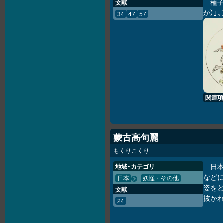
種子
文献
か）」、
34
47
57
関連項
蒙古高句麗
もくりこくり
日
地域・カテゴリ
など
日本
妖怪・その他
姿を
文献
抜か
24